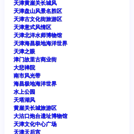
天津黄崖关长城风
天津盘山风景名胜区
天津古文化街旅游区
天津意式风情区
天津北洋水师博物馆
天津海昌极地海洋世界
天津之眼
津门故里古商业街
大悲禅院
南市风光带
海昌极地海洋世界
水上公园
天塔湖风
黄崖关长城旅游区
大沽口炮台遗址博物馆
天津文化中心广场
天津天后宫