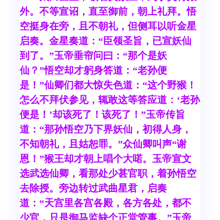
外。不等宣诏，直至御前，朝上礼拜。悟
空挺身在旁，且不朝礼，但侧耳以听金星
启奏。金星奏道：“臣领圣旨，已宣妖仙
到了。”玉帝垂帘问曰：“那个是妖
仙？”悟空却才躬身答道：“老孙便
是！”仙卿们都大惊失色道：“这个野猴！
怎么不拜伏参见，辄敢这等答应道：‘老孙
便是！’却该死了！该死了！”玉帝传旨
道：“那孙悟空乃下界妖仙，初得人身，
不知朝礼，且姑恕罪。”众仙卿叫声“谢
恩！”猴王却才朝上唱个大喏。玉帝宣文
选武选仙卿，看那处少甚官职，着孙悟空
去除授。旁边转过武曲星君，启奏
道：“天宫里各宫各殿，各方各处，都不
少官，只是御马监缺个正堂管事。”玉帝