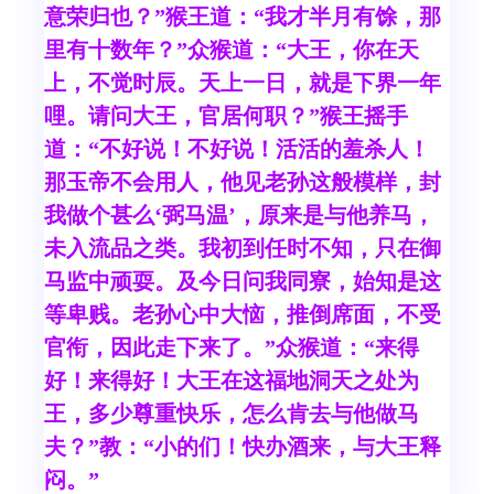
意荣归也？”猴王道：“我才半月有馀，那
里有十数年？”众猴道：“大王，你在天
上，不觉时辰。天上一日，就是下界一年
哩。请问大王，官居何职？”猴王摇手
道：“不好说！不好说！活活的羞杀人！
那玉帝不会用人，他见老孙这般模样，封
我做个甚么‘弼马温’，原来是与他养马，
未入流品之类。我初到任时不知，只在御
马监中顽耍。及今日问我同寮，始知是这
等卑贱。老孙心中大恼，推倒席面，不受
官衔，因此走下来了。”众猴道：“来得
好！来得好！大王在这福地洞天之处为
王，多少尊重快乐，怎么肯去与他做马
夫？”教：“小的们！快办酒来，与大王释
闷。”