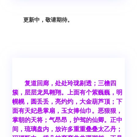
更新中，敬请期待。
复道回廊，处处玲珑剔透；三檐四
簇，层层龙凤翱翔。上面有个紫巍巍，明
幌幌，圆丢丢，亮灼灼，大金葫芦顶；下
面有天妃悬掌扇，玉女捧仙巾。恶狠狠，
掌朝的天将；气昂昂，护驾的仙卿。正中
间，琉璃盘内，放许多重重叠叠太乙丹；