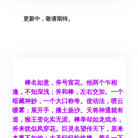
更新中，敬请期待。
棒名如意，斧号宣花。他两个乍相
逢，不知深浅；斧和棒，左右交加。一个
暗藏神妙，一个大口称夸。使动法，喷云
嗳雾；展开手，播土扬沙。天将神通就有
道，猴王变化实无涯。棒举却如龙戏水，
斧来犹似凤穿花。巨灵名望传天下，原来