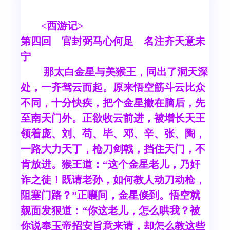
<西游记>
第四回 官封弼马心何足 名注齐天意未
宁
那太白金星与美猴王，同出了洞天深
处，一齐驾云而起。原来悟空筋斗云比众
不同，十分快疾，把个金星撇在脑后，先
至南天门外。正欲收云前进，被增长天王
领着庞、刘、苟、毕、邓、辛、张、陶，
一路大力天丁，枪刀剑戟，挡住天门，不
肯放进。猴王道：“这个金星老儿，乃奸
诈之徒！既请老孙，如何教人动刀动枪，
阻塞门路？”正嚷间，金星倏到。悟空就
觌面发狠道：“你这老儿，怎么哄我？被
你说奉玉帝招安旨意来请，却怎么教这些