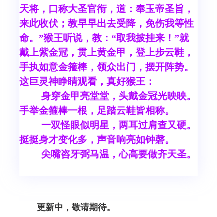
天将，口称大圣官衔，道：奉玉帝圣旨，
来此收伏；教早早出去受降，免伤我等性
命。”猴王听说，教：“取我披挂来！”就
戴上紫金冠，贯上黄金甲，登上步云鞋，
手执如意金箍棒，领众出门，摆开阵势。
这巨灵神睁睛观看，真好猴王：
身穿金甲亮堂堂，头戴金冠光映映。
手举金箍棒一根，足踏云鞋皆相称。
一双怪眼似明星，两耳过肩查又硬。
挺挺身才变化多，声音响亮如钟磬。
尖嘴咨牙弼马温，心高要做齐天圣。
更新中，敬请期待。