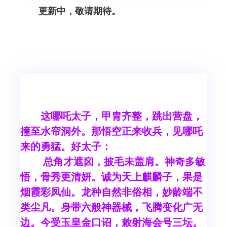
更新中，敬请期待。
这哪吒太子，甲胄齐整，跳出营盘，
撞至水帘洞外。那悟空正来收兵，见哪吒
来的勇猛。好太子：
总角才遮囟，披毛未盖肩。神奇多敏
悟，骨秀更清妍。诚为天上麒麟子，果是
烟霞彩凤仙。龙种自然非俗相，妙龄端不
类尘凡。身带六般神器械，飞腾变化广无
边。今受玉皇金口诏，敕射海会号三坛。