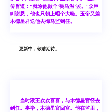
传旨道：“就除他做个‘弼马温’罢。”众臣
叫谢恩，他也只朝上唱个大喏。玉帝又差
木德星君送他去御马监到任。
更新中，敬请期待。
当时猴王欢欢喜喜，与木德星官径去
到任。事毕，木德星官回宫。他在监里，