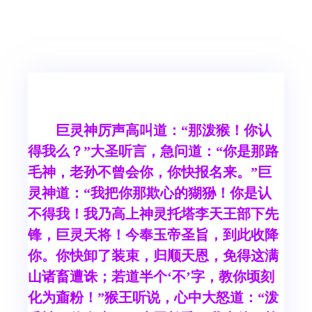
巨灵神厉声高叫道：“那泼猴！你认
得我么？”大圣听言，急问道：“你是那路
毛神，老孙不曾会你，你快报名来。”巨
灵神道：“我把你那欺心的猢狲！你是认
不得我！我乃高上神灵托塔李天王部下先
锋，巨灵天将！今奉玉帝圣旨，到此收降
你。你快卸了装束，归顺天恩，免得这满
山诸畜遭诛；若道半个‘不’字，教你顷刻
化为齑粉！”猴王听说，心中大怒道：“泼