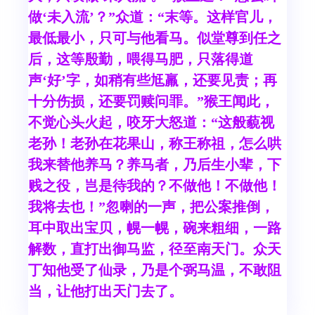
做‘未入流’？”众道：“末等。这样官儿，
最低最小，只可与他看马。似堂尊到任之
后，这等殷勤，喂得马肥，只落得道
声‘好’字，如稍有些尪羸，还要见责；再
十分伤损，还要罚赎问罪。”猴王闻此，
不觉心头火起，咬牙大怒道：“这般藐视
老孙！老孙在花果山，称王称祖，怎么哄
我来替他养马？养马者，乃后生小辈，下
贱之役，岂是待我的？不做他！不做他！
我将去也！”忽喇的一声，把公案推倒，
耳中取出宝贝，幌一幌，碗来粗细，一路
解数，直打出御马监，径至南天门。众天
丁知他受了仙录，乃是个弼马温，不敢阻
当，让他打出天门去了。