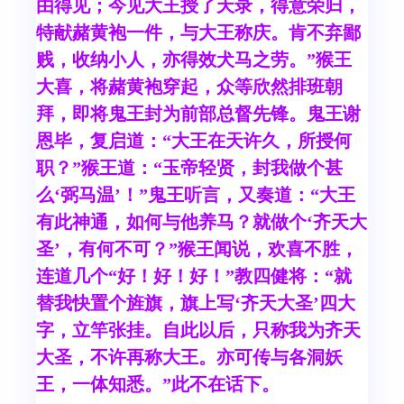
由得见；今见大王授了天录，得意荣归，
特献赭黄袍一件，与大王称庆。肯不弃鄙
贱，收纳小人，亦得效犬马之劳。”猴王
大喜，将赭黄袍穿起，众等欣然排班朝
拜，即将鬼王封为前部总督先锋。鬼王谢
恩毕，复启道：“大王在天许久，所授何
职？”猴王道：“玉帝轻贤，封我做个甚
么‘弼马温’！”鬼王听言，又奏道：“大王
有此神通，如何与他养马？就做个‘齐天大
圣’，有何不可？”猴王闻说，欢喜不胜，
连道几个“好！好！好！”教四健将：“就
替我快置个旌旗，旗上写‘齐天大圣’四大
字，立竿张挂。自此以后，只称我为齐天
大圣，不许再称大王。亦可传与各洞妖
王，一体知悉。”此不在话下。