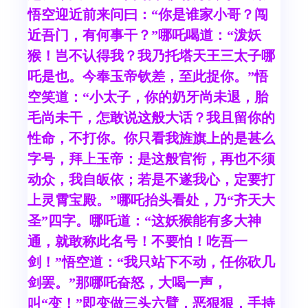
悟空迎近前来问曰：“你是谁家小哥？闯
近吾门，有何事干？”哪吒喝道：“泼妖
猴！岂不认得我？我乃托塔天王三太子哪
吒是也。今奉玉帝钦差，至此捉你。”悟
空笑道：“小太子，你的奶牙尚未退，胎
毛尚未干，怎敢说这般大话？我且留你的
性命，不打你。你只看我旌旗上的是甚么
字号，拜上玉帝：是这般官衔，再也不须
动众，我自皈依；若是不遂我心，定要打
上灵霄宝殿。”哪吒抬头看处，乃“齐天大
圣”四字。哪吒道：“这妖猴能有多大神
通，就敢称此名号！不要怕！吃吾一
剑！”悟空道：“我只站下不动，任你砍几
剑罢。”那哪吒奋怒，大喝一声，
叫“变！”即变做三头六臂，恶狠狠，手持