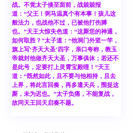
战。不觉太子倏至面前，战兢兢报
道：“父王！弼马温真个有本事！孩儿这
般法力，也战他不过，已被他打伤膊
也。”天王大惊失色道：“这厮恁的神通，
如何取胜？”太子道：“他洞门外竖一竿，
旗上写‘齐天大圣’四字，亲口夸称，教玉
帝就封他做齐天大圣，万事俱休；若还不
是此号，定要打上灵霄宝殿哩！”天王
道：“既然如此，且不要与他相持，且去
上界，将此言回奏，再多遣天兵，围捉这
厮，未为迟也。”太子负痛，不能复战，
故同天王回天启奏不题。