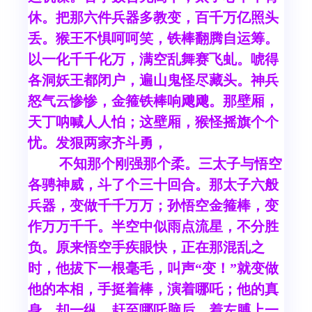
休。把那六件兵器多教变，百千万亿照头
丢。猴王不惧呵呵笑，铁棒翻腾自运筹。
以一化千千化万，满空乱舞赛飞虬。唬得
各洞妖王都闭户，遍山鬼怪尽藏头。神兵
怒气云惨惨，金箍铁棒响飕飕。那壁厢，
天丁呐喊人人怕；这壁厢，猴怪摇旗个个
忧。发狠两家齐斗勇，
不知那个刚强那个柔。三太子与悟空
各骋神威，斗了个三十回合。那太子六般
兵器，变做千千万万；孙悟空金箍棒，变
作万万千千。半空中似雨点流星，不分胜
负。原来悟空手疾眼快，正在那混乱之
时，他拔下一根毫毛，叫声“变！”就变做
他的本相，手挺着棒，演着哪吒；他的真
身，却一纵，赶至哪吒脑后，着左膊上一