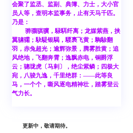
会聚了监丞、监副、典簿、力士，大小官
员人等，查明本监事务，止有天马千匹。
乃是：
骅骝骐骥，騄駬纤离；龙媒紫燕，挟
翼骕骦；駃騠银騔，騕褭飞黄；騊駼翻
羽，赤兔超光；逾辉弥景，腾雾胜黄；追
风绝地，飞翻奔霄；逸飘赤电，铜爵浮
云；骢珑虎〔马剌〕，绝尘紫鳞；四极大
宛，八骏九逸，千里绝群：——此等良
马，一个个，嘶风逐电精神壮，踏雾登云
气力长。
更新中，敬请期待。