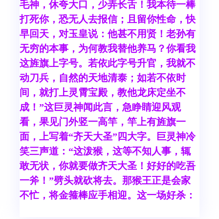
毛神，休夸大口，少弄长舌！我本待一棒
打死你，恐无人去报信；且留你性命，快
早回天，对玉皇说：他甚不用贤！老孙有
无穷的本事，为何教我替他养马？你看我
这旌旗上字号。若依此字号升官，我就不
动刀兵，自然的天地清泰；如若不依时
间，就打上灵霄宝殿，教他龙床定坐不
成！”这巨灵神闻此言，急睁睛迎风观
看，果见门外竖一高竿，竿上有旌旗一
面，上写着“齐天大圣”四大字。巨灵神冷
笑三声道：“这泼猴，这等不知人事，辄
敢无状，你就要做齐天大圣！好好的吃吾
一斧！”劈头就砍将去。那猴王正是会家
不忙，将金箍棒应手相迎。这一场好杀：