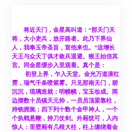
将近天门，金星高叫道：“那天门天
将，大小吏兵，放开路者。此乃下界仙
人，我奉玉帝圣旨，宣他来也。”这增长
天王与众天丁俱才敛兵退避。猴王始信其
言。同金星缓步入里观看。真个是：
初登上界，乍入天堂。金光万道滚红
霓，瑞气千条喷紫雾。只见那南天门，碧
沉沉，琉璃造就；明幌幌，宝玉妆成。两
边摆数十员镇天元帅，一员员顶梁靠柱，
持铣拥旄；四下列十数个金甲神人，一个
个执戟悬鞭，持刀仗剑。外厢犹可，入内
惊人：里壁厢有几根大柱，柱上缠绕着金