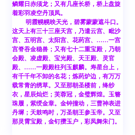
鳞耀日赤须龙；又有几座长桥，桥上盘旋
着彩羽凌空丹顶凤。
明霞幌幌映天光，碧雾蒙蒙遮斗口。
这天上有三十三座天宫，乃遣云宫、毗沙
宫、五明宫、太阳宫、花药宫、……一宫
宫脊吞金稳兽；又有七十二重宝殿，乃朝
会殿、凌虚殿、宝光殿、天王殿、灵官
殿、……一殿殿柱列玉麒麟。寿星台上，
有千千年不卸的名花；炼药炉边，有万万
载常青的绣草。又至那朝圣楼前，绛纱
衣，星辰灿烂；芙蓉冠，金璧辉煌。玉簪
珠履，紫绶金章。金钟撞动，三曹神表进
丹墀；天鼓鸣时，万圣朝王参玉帝。又至
那灵霄宝殿，金钉攒玉户，彩凤舞朱门。