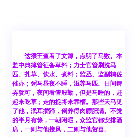
这猴王查看了文簿，点明了马数。本
监中典簿管征备草料；力士官管刷洗马
匹、扎草、饮水、煮料；监丞、监副辅佐
催办；弼马昼夜不睡，滋养马匹。日间舞
弄犹可，夜间看管殷勤，但是马睡的，赶
起来吃草；走的捉将来靠槽。那些天马见
了他，泯耳攒蹄，倒养得肉膘肥满。不觉
的半月有馀，一朝闲暇，众监官都安排酒
席，一则与他接风，二则与他贺喜。