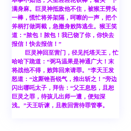
本事不如他；大圣轻轻轮铁棒，着头一下
满身麻。巨灵神抵敌他不住，被猴王劈头
一棒，慌忙将斧架隔，呵嚓的一声，把个
斧柄打做两截，急撤身败阵逃生。猴王笑
道：“脓包！脓包！我已饶了你，你快去
报信！快去报信！”
巨灵神回至营门，径见托塔天王，忙
哈哈下跪道：“弼马温果是神通广大！末
将战他不得，败阵回来请罪。”李天王发
怒道：“这厮锉吾锐气，推出斩之！”旁边
闪出哪吒太子，拜告：“父王息怒，且恕
巨灵之罪，待孩儿出师一遭，便知深
浅。”天王听谏，且教回营待罪管事。