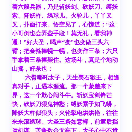
着六般兵器，乃是斩妖剑、砍妖刀、缚妖
索、降妖杵、绣球儿、火轮儿，丫丫叉
叉，扑面打来。悟空见了，心惊道：“这
小哥倒也会弄些手段！莫无礼，看我神
通！”好大圣，喝声“变”也变做三头六
臂；把金箍棒幌一幌，也变作三条；六只
手拿着三条棒架住。这场斗，真是个地动
山摇，好杀也：
六臂哪吒太子，天生美石猴王，相逢
真对手，正遇本源流。那一个蒙差来下
界，这一个欺心闹斗牛。斩妖宝剑锋芒
快，砍妖刀狠鬼神愁；缚妖索子如飞蟒，
降妖大杵似狼头；火轮掣电烘烘艳，往往
来来滚绣球。大圣三条如意棒，前遮后挡
运机谋。苦争数合无高下，太子心中不肯