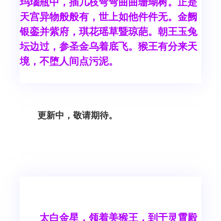
玛瑙瓶中，插几枝弯弯曲曲珊瑚树。正是
天宫异物般般有，世上如他件件无。金阙
银銮并紫府，琪花瑶草暨琼葩。朝王玉兔
坛边过，参圣金乌着底飞。猴王有分来天
境，不堕人间点污泥。
更新中，敬请期待。
太白金星，领着美猴王，到于灵霄殿