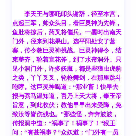
李天王与哪吒叩头谢辞，径至本宫，
点起三军，帅众头目，着巨灵神为先锋，
鱼肚将掠后，药叉将催兵。一霎时出南天
门外，径来到花果山。选平阳处安了营
寨，传令教巨灵神挑战。巨灵神得令，结
束整齐，轮着宣花斧，到了水帘洞外。只
见小洞门外，许多妖魔，都是些狼虫虎豹
之类，丫丫叉叉，轮枪舞剑，在那里跳斗
咆哮。这巨灵神喝道：“那业畜！快早去
报与弼马温知道，吾乃上天大将，奉玉帝
旨意，到此收伏；教他早早出来受降，免
致汝等皆伤残也。”那些怪，奔奔波波，
传报洞中道：“祸事了！祸事了！”猴王
问：“有甚祸事？”众妖道：“门外有一员