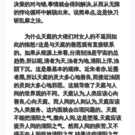
决策的对与错,事情就会得到解决,从而从无限
的悖论循环中解脱出来。说简单点,这是快刀
斩乱麻之法。
为什么天庭的大佬们对女人的不返回如
此的恼怒?这是与天庭的善恶观有直接联系
的。如果从根源上来看,分清别浊是宇宙的总
趋势,所以呢,清者为天,浊者为地,清阳上浮,浊
阴下沉。这是最基本的规律。近朱者赤,近墨
者黑,所以天庭的灵大多心地善良,而接近浊阴
的灵则大多心地邪恶。这就导致了天庭与人
间的世界观的不同。天庭认为,人类应该心向
善良,心向天庭。而人间的人则认为,天庭应该
为人类服务。这内面就会出现问题的。天庭
不能把清阳之气,撒向人间,这是堕落,天庭应该
提升人间的清阳之气。然而人间的疾苦,又不
得不向人间投放清阳之气,结果这些清阳之气