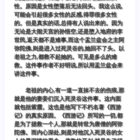
性。原因是女性堕落后无法回头。我这么说,
可能会引起很多女性的反感,得罪很多女性
的。但是真实的话,总得有人说出来的。因为
无论是大闹天宫的孙悟空,还是堕入地府的李
世民,返天都不是难事,而这个盂兰盆会之主阿
弥陀佛,则是进入过死灵谷的,她回不了头。以
老祖之力,都救不起她的。可见是多么的难
救。这件事作者不好明说,所以用盂兰盆会来
讲这件事。
老祖的内心,有一道一直抹不去的伤痕,那
就是他的妻妾们沉入死灵谷这件事。这内面
就包括紫霞。这也是他写下不朽名著《西游
记》的真实原因。《西游记》所写的一切,都
是为了拯救一个人,那就是转世为唐僧的阿弥
陀佛。而内心深处,则是对他沉入死灵谷的女