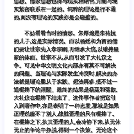
思想。儒家思想也得与现实相结合,方能与现
实紧密联系在一起的。纯粹的理论是行不通
的,而没有理论的实践亦是会碰壁的。
不妨看看当时的情形。朱厚熄是朱祐杬
的儿子,这是实际情况。而以杨廷和为首的儒
们要让世宗先入孝宗嗣,再继承大统,以维持皇
家的体面。世宗不从,从而引发了大礼议之
争。可见中华文明文化内部亦有其不可解决
的问题。当理论与实际发生冲突时,解决的办
法就是理论服从于实践。想法再多,抵不过一
通棍棒下的清醒。最终的结果是杨廷和落败,
大礼仪在棍棒下结束了。这件事作者把它引
入到著作中,亦是表明了一种态度,那就是如果
正理说服不了别人,战胜歪理的只有棍棒了。
在棍棒之下,执其歪理的人,会冷静下来,从无休
无止的争论中挣脱,得到一个决策。无论这个