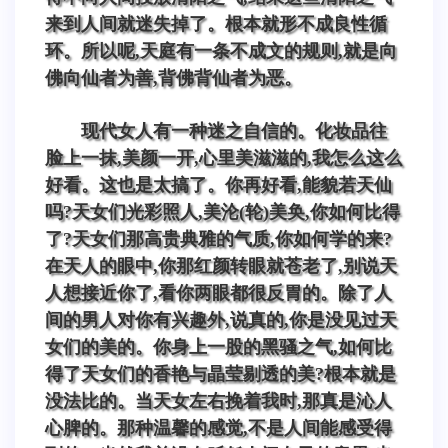
来到人间就迷失掉了。根本就形不成良性循
环。所以呢,天庭有一条不成文的规则,就是向
佛向仙者为善,背佛背仙者为恶。
现代女人有一种迷之自信的。化妆品往
脸上一抹,美颜一开,心里美滋滋的,我怎么这么
好看。这也是太搞了。你再好看,能貌若天仙
吗?天女们光彩照人,美沦(轮)美奂,你如何比得
了?天女们那高贵典雅的气质,你如何学的来?
在天人的眼中,你那红颜转眼就苍老了,别说天
人想接近你了,看你两眼都很反胃的。除了人
间的男人对你有兴趣外,说真的,你是没见过天
女们的美的。你身上一股的黑骚之气,如何比
得了天女们的香艳与晶莹剔透的美?根本就是
没法比的。当天女左右挽着我时,那真是沁人
心脾的。那种温馨的感觉,不是人间能感受得