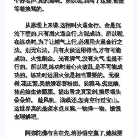
个好名声,真的难啊。所以呢,我写了这些,都是
等着挨骂的。
从原理上来讲,这招叫火逼金行。金是沉
沦下堕的,只有用火逼金行,方能成功。所以呢,
在练功时,为了让精气上行,必须用火逼金行之
法。别无它法。只有火侯运用得当,才有可能
成功。火性削金。光有脾气,没有火气,也是不
行的。所以呢,练功时若心火散乱,是不可能成
功的。练功时运用火侯是相当重要的。无根
树,花正繁,美貌娇容赛粉团。防猿马,劣更顽,
挂起娘生铁面颜。提出青龙真宝剑,摘尽墙头
朵朵鲜。 趁风帆、满载还,怎肯空行过宝山。
这世界真的是卤水点豆腐,一物降一物。慢慢
去理解吧。
阿弥陀佛有言在先,若孙悟空赢了,她就要