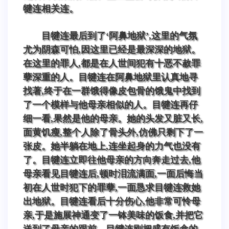
犍连相关连。
目犍连最后到了‘阿鼻地狱’,这里的气氛
尤为阴森可怕,因这里已经是最深深的地狱。
在这里的罪人,都是在人世间犯有十恶不赦罪
孽深重的人。目犍连在阿鼻地狱里认真地寻
找著,终于在一群饿得像皮包骨的饿鬼中找到
了一个模样与他母亲相似的人。目犍连再仔
细一看,果然是他的母亲。她的头发又脏又长,
面黄饥瘦,整个人除了骨头外,仿佛只剩下了一
张皮。她半躺在地上,连坐起身的力气也没有
了。目犍连立即往他母亲的方向奔走过去,他
母亲看见目犍连后,顿时泪流满面,一面后悔当
初在人世时犯下的罪孽,一面恳求目犍连救她
出地狱。目犍连看后十分伤心,他非常可怜母
亲,于是施展神通变了一钵美味的饭食,并把它
送到了母亲的跟前。目犍连刚把盛有饭盒的