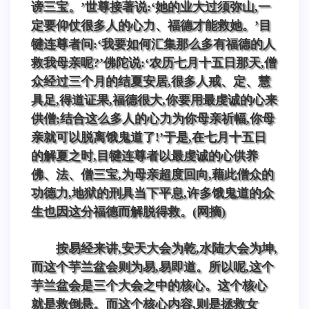
谤三宝。’世尊接著说:‘她的业大过须弥山,一
定要仰仗很多人的心力、福德才能救她。’目
犍连尊者问:‘我要如何汇集那么多有福德的人
救我母亲呢?’佛陀说:‘农历七月十五日那天,僧
众经过三个月的结夏安居,很多人戒、定、慧
具足,得道证果,福德很大,你要用最虔诚的心来
供僧;结合这么多人的心力为你母亲祈幅,你母
亲就可以脱离饿鬼道了!’于是,在七月十五日
的解夏之时,目犍连尊者以最虔诚的心供养
佛、法、僧三宝,为母亲超度回向,藉此僧众的
功德力,地狱的刑具当下平息,许多饿鬼道的众
生也因这分福德而解脱得救。(网摘)
按易经来讲,安天大会为乾,水陆大会为坤,
而这个芋兰盆会则为易,易即道。所以呢,这个
芋兰盆会是三个大会之中的核心。这个核心
就是救倒悬。而这个核心内容,则是拯救女