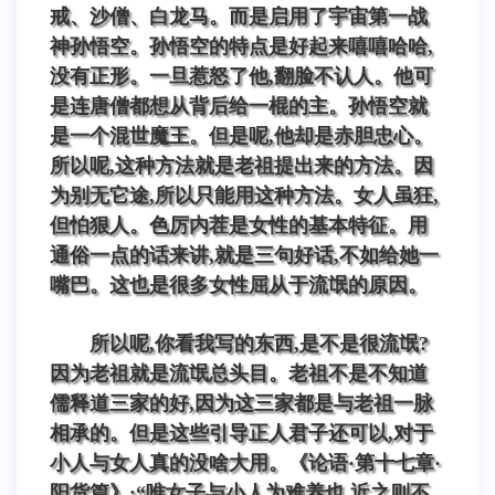
戒、沙僧、白龙马。而是启用了宇宙第一战
神孙悟空。孙悟空的特点是好起来嘻嘻哈哈,
没有正形。一旦惹怒了他,翻脸不认人。他可
是连唐僧都想从背后给一棍的主。孙悟空就
是一个混世魔王。但是呢,他却是赤胆忠心。
所以呢,这种方法就是老祖提出来的方法。因
为别无它途,所以只能用这种方法。女人虽狂,
但怕狠人。色厉内茬是女性的基本特征。用
通俗一点的话来讲,就是三句好话,不如给她一
嘴巴。这也是很多女性屈从于流氓的原因。
所以呢,你看我写的东西,是不是很流氓?
因为老祖就是流氓总头目。老祖不是不知道
儒释道三家的好,因为这三家都是与老祖一脉
相承的。但是这些引导正人君子还可以,对于
小人与女人真的没啥大用。《论语·第十七章·
阳货篇》:“唯女子与小人为难养也,近之则不