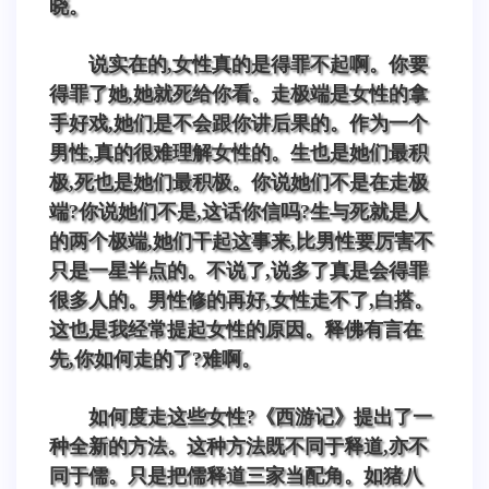
晓。
说实在的,女性真的是得罪不起啊。你要
得罪了她,她就死给你看。走极端是女性的拿
手好戏,她们是不会跟你讲后果的。作为一个
男性,真的很难理解女性的。生也是她们最积
极,死也是她们最积极。你说她们不是在走极
端?你说她们不是,这话你信吗?生与死就是人
的两个极端,她们干起这事来,比男性要厉害不
只是一星半点的。不说了,说多了真是会得罪
很多人的。男性修的再好,女性走不了,白搭。
这也是我经常提起女性的原因。释佛有言在
先,你如何走的了?难啊。
如何度走这些女性?《西游记》提出了一
种全新的方法。这种方法既不同于释道,亦不
同于儒。只是把儒释道三家当配角。如猪八