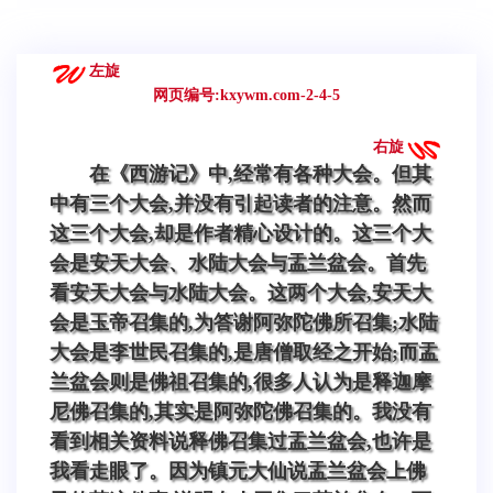
左旋
网页编号:kxywm.com-2-4-5
右旋
在《西游记》中,经常有各种大会。但其
中有三个大会,并没有引起读者的注意。然而
这三个大会,却是作者精心设计的。这三个大
会是安天大会、水陆大会与盂兰盆会。首先
看安天大会与水陆大会。这两个大会,安天大
会是玉帝召集的,为答谢阿弥陀佛所召集;水陆
大会是李世民召集的,是唐僧取经之开始;而盂
兰盆会则是佛祖召集的,很多人认为是释迦摩
尼佛召集的,其实是阿弥陀佛召集的。我没有
看到相关资料说释佛召集过盂兰盆会,也许是
我看走眼了。因为镇元大仙说盂兰盆会上佛