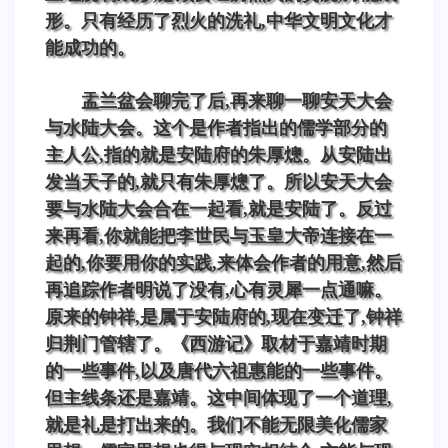
形。只有经历了烈火的洗礼,中华文明文化才
能成功的。
盂兰盆会聊完了后,再来聊一聊安天大会
与水陆大会。这个是作者指出的儒学部分的
主人公,指的就是安陆府的朱厚熜。从安陆出
发当天子的,就只有朱厚熜了。所以安天大会
要与水陆大会合在一起看,就是安陆了。反过
来再看,你就能把李世民与玉皇大帝连接在一
起的,你要用你的实践,来体会作者的用意,然后
再追踪作者明说了没有,心有灵犀一点通嘛。
原来的钟祥,是属于安陆府的,现在变迁了,钟祥
归荆门管辖了。《西游记》取材于嘉靖时期
的一些事件,以及唐代六祖惠能的一些事件。
但主线条还是嘉靖。这中间体现了一个道理,
就是礼是打出来的。我们不能无限美化儒家