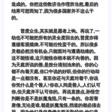
造成的。你把这些救济当作理所当然,最后的
结果可想而知了,因为很多国家并不这么干
的。
普度众生,其实就是愿者上钩。再说了,一
劫也不可能把所有的灵全度回去的,普度亦得
遵循客观规律,不可能任性蛮干的。所以很多
灵都必然没有机会,只能面对与遭遇劫难的。
这不能怪谁,这只能怪你根本就不向善的。因
为天庭所说的善,是按分清别浊来的。你的心
都不向着天庭,你口中说的好听,但你的行动却
是一点都没有。甚至你还与天庭对着干,你说
你凭什么是个善人?你在人间是善人,人们认可
你,但天庭并不认可你的。再说直接点,孙悟空
判断你是不是妖魔鬼怪,只有一条的。你若害
唐僧,无论是谁,都是妖魔鬼怪,挡道的都必须去
死。因为他们是保唐僧去西天取经的,他们是