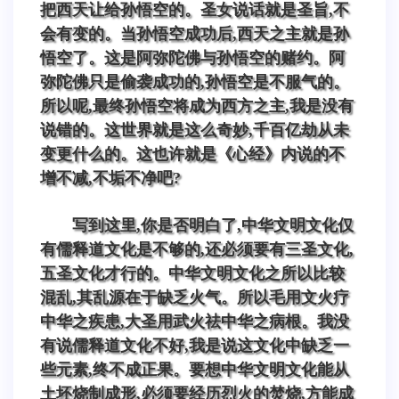
把西天让给孙悟空的。圣女说话就是圣旨,不
会有变的。当孙悟空成功后,西天之主就是孙
悟空了。这是阿弥陀佛与孙悟空的赌约。阿
弥陀佛只是偷袭成功的,孙悟空是不服气的。
所以呢,最终孙悟空将成为西方之主,我是没有
说错的。这世界就是这么奇妙,千百亿劫从未
变更什么的。这也许就是《心经》内说的不
增不减,不垢不净吧?
写到这里,你是否明白了,中华文明文化仅
有儒释道文化是不够的,还必须要有三圣文化,
五圣文化才行的。中华文明文化之所以比较
混乱,其乱源在于缺乏火气。所以毛用文火疗
中华之疾患,大圣用武火祛中华之病根。我没
有说儒释道文化不好,我是说这文化中缺乏一
些元素,终不成正果。要想中华文明文化能从
土坯烧制成形,必须要经历烈火的焚烧,方能成