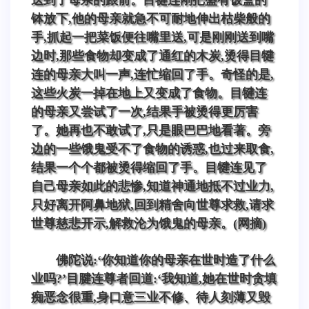
钵放下,他的母亲就急不可耐地伸出枯柴般的
手,抓起一把菜饭便往嘴里送,可是刚刚送到嘴
边时,那些食物却变成了通红的木炭,烫得目犍
连的母亲大叫一声,连忙缩回了手。奇怪的是,
这些火炭一掉在地上又变成了食物。目犍连
的母亲又尝试了一次,结果手被烫得更厉害
了。她再也不敢试了,只是眼巴巴地看著。旁
边的一些饿鬼受不了食物的诱惑,也过来取食,
结果一个个都被烫得缩回了手。目犍连见了
自己母亲如此的悲惨,知道神通地抵不过业力,
只好离开阿鼻地狱,回到精舍向世尊求救,请求
世尊慈悲开示,解救沦为饿鬼的母亲。(网摘)
佛陀说:‘你知道你的母亲在世时造了什么
业吗?’目腱连尊者回道:‘我知道,她在世时贪填
痴恶念很重,身口意三业不修、待人刻薄又毁