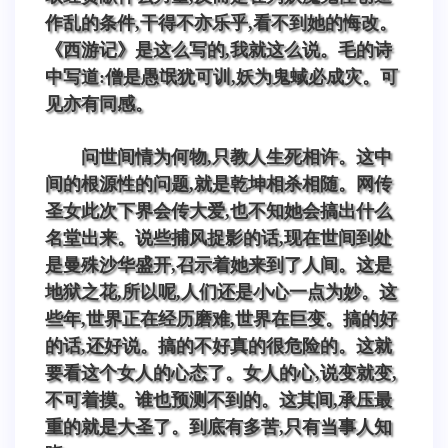
作乱的条件,干得不亦乐乎,看不到她的悔改。
《西游记》是这么写的,我就这么说。毛的诗
中写道:僧是愚氓犹可训,妖为鬼蜮必成灾。可
见亦有同感。
问世间情为何物,只教人生死相许。这中
间的根源性的问题,就是乾坤相杀相随。网传
圣女此次下界会传大爱,也不知她会搞出什么
名堂出来。说些捕风捉影的话,现在世间到处
是曼殊沙华盛开,召示着她来到了人间。这是
地狱之花,所以呢,人们还是小心一点为妙。这
些年,世界正在经历磨难,世界在巨变。搞的好
的话,还好说。搞的不好真的很危险的。这就
要看这个女人的心态了。女人的心,说变就变,
不可着摸。谁也预测不到的。这其间,承压最
重的就是大圣了。到底有多苦,只有当事人知