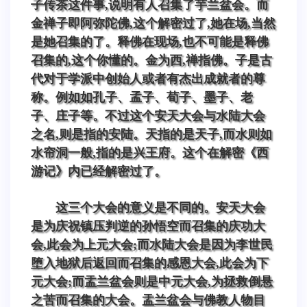
子传茶这件事,说明有人召集了芋兰盆会。而
金禅子即阿弥陀佛,这个解密过了,她在场,当然
是她召集的了。释佛在现场,也不可能是释佛
召集的,这个你懂的。金为西,禅指佛。子是古
代对于学派中创始人或者有杰出成就者的尊
称。例如如孔子、孟子、荀子、墨子、老
子、庄子等。不过这个安天大会与水陆大会
之名,则是指的安陆。天指的是天子,而水则如
水帘洞一般,指的是兴王府。这个在解密《西
游记》内已经解密过了。
这三个大会的意义是不同的。安天大会
是为庆祝镇压判逆的孙悟空而召集的庆功大
会,此会为上元大会;而水陆大会是因为李世民
堕入地狱后返回而召集的感恩大会,此会为下
元大会;而盂兰盆会则是中元大会,为拯救倒悬
之苦而召集的大会。盂兰盆会与佛教人物目