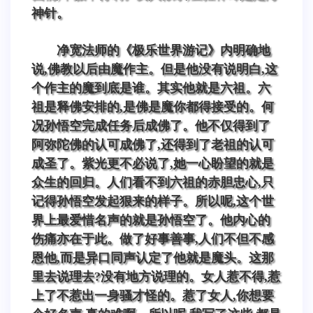
神针。
净宽法师的《极乐世界游记》内明确地
说,佛教以后由魔作主。但是他没有说明白,这
个作主的魔到底是谁。其实他就是六祖。六
祖是释佛安排的,是佛是魔你都得接受的。何
况孙悟空完成任务后成佛了。他不仅得到了
阿弥陀佛的认可成佛了,还得到了老祖的认可
成圣了。紫光更不必说了,她一心盼望的就是
众生的回归。人们看不到六祖的赤胆忠心,只
记得孙悟空发起狠来的样子。所以呢,这个世
界上最爱惜名声的就是孙悟空了。他内心的
伤痛亦在于此。做了好事善事,人们不但不感
恩他,而是异口同声认定了他就是魔头。这那
里去说理去?没有地方说理的。女人惹不得,惹
上了不惹出一身骚才怪的。惹了女人,你想要