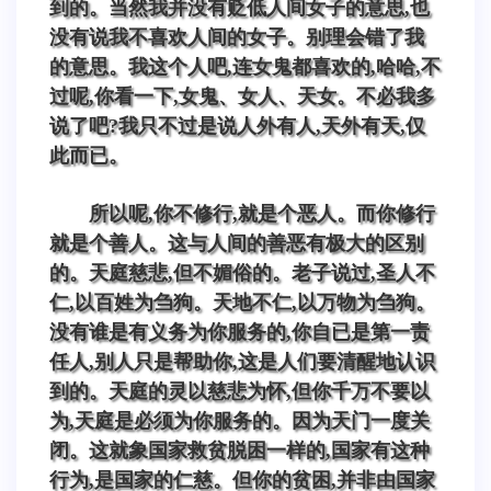
到的。当然我并没有贬低人间女子的意思,也
没有说我不喜欢人间的女子。别理会错了我
的意思。我这个人吧,连女鬼都喜欢的,哈哈,不
过呢,你看一下,女鬼、女人、天女。不必我多
说了吧?我只不过是说人外有人,天外有天,仅
此而已。
所以呢,你不修行,就是个恶人。而你修行
就是个善人。这与人间的善恶有极大的区别
的。天庭慈悲,但不媚俗的。老子说过,圣人不
仁,以百姓为刍狗。天地不仁,以万物为刍狗。
没有谁是有义务为你服务的,你自已是第一责
任人,别人只是帮助你,这是人们要清醒地认识
到的。天庭的灵以慈悲为怀,但你千万不要以
为,天庭是必须为你服务的。因为天门一度关
闭。这就象国家救贫脱困一样的,国家有这种
行为,是国家的仁慈。但你的贫困,并非由国家