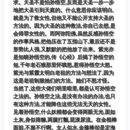
求。天圣不是怕孙悟空,反而是天圣一步一步
地把大圣引到天庭的。什么意思你应该明白,
就是为了救女性,但他又不能公开支持大圣的
方法的。因为大圣的这种救法,你自已去想,是
会得罪女性的。而阿弥陀佛,虽然反感孙悟空
的作事风格,把他压在了五指山下,最后还不是
形势比人强,又默默的把他放了出来。紫光亦
是知晓孙悟空的,传《心经》后揭了孙悟空的
短,千年老石猴那里怀嗔怒,惹得孙悟空大怒。
紫光与紫霞太明白老祖的方法与想法了,因为
这是老祖制服她们的方法。她们不怒才怪。
当然了,这些大佬们明里暗里,都是认可孙悟空
之法的。孙悟空之法,是没有办法的办法,也只
有这种方法,才能降住这些无法无天的女性。
见着孙悟空,什么妖精都会变得两眼无光,面如
土灰,身似筛糠,两腿打颤,屁滚尿流。在金棍棒
面前,不服不行啊。女人似水,金箍棒却是定海