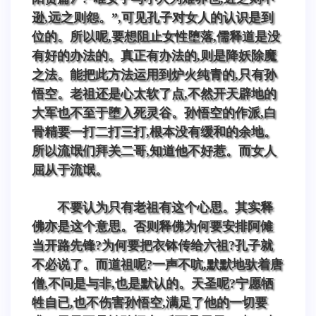
逊,远之则怨。”,可见孔子对女人的认识是到
位的。所以呢,要想阻止女性堕落,儒释道是没
有好的办法的。真正有办法的,则是降妖除魔
之法。能把此方法运用到炉火纯青的,只有孙
悟空。老祖还是心太软了点,不然开天辟地的
大军也不至于堕入死灵谷。孙悟空的作派,白
骨精要一打二打三打,根本没有缓和的余地。
所以流氓们拜关二哥,知道他不好惹。而女人
屈从于流氓。
不要认为只有老祖有这个心思。其实释
佛亦是这个意思。否则释佛为何要安排阿傩
当开路先锋?为何要把衣钵传给六祖?孔子就
不必说了。而道祖呢?一声不吭,默默地驮着唐
僧,不问是与非,也是默认的。天圣呢?宁愿牺
牲自已,也不伤害孙悟空,满足了他的一切要