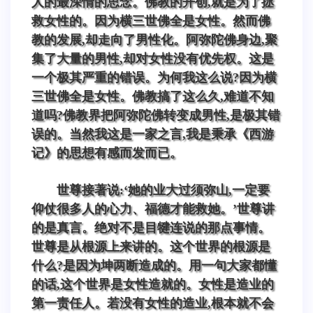
人的最深情的思念。佛教的开创,就是为了拯
救女性的。因为横三世佛全是女性。然而佛
教的发展,却走向了男性化。阿弥陀佛身边,聚
集了大量的男性,却对女性没有优先权。这是
一个极其严重的错误。为何我这么说?因为横
三世佛全是女性。佛教搞了这么久,难道不知
道吗?佛教界把阿弥陀佛转变成男性,是极其错
误的。当然我这是一家之言,我是秉承《西游
记》的思想有感而发而已。
世尊接著说:‘她的业大过须弥山,一定要
仰仗很多人的心力、福德才能救她。’世尊讲
的是真言。绝对不是目犍连说的那点事情。
世尊是从根源上来讲的。这个世界的根源是
什么?是因为坤两断造成的。用一句大家都懂
的话,这个世界是女性造就的。女性是造业的
第一责任人。若没有女性的造业,根本就不会