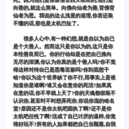
向善的,就这么简单。向佛向仙者为善,背佛背
仙者为恶。我说的这么浅显的道理,你若还装
不懂的话,那也是太机巴扯了。
很多人心中,有一种幻想,就是自以为自已
是个大善人。然而这只是你以为的,这只是你
本性善良而已。你的行动却是在把自已推向
无尽的深渊,你认为你真的是个善人吗?你不觉
得这样对待自已是恶毒至极吗?你到底想干
啥?你以为这个世界缺了你不行,而事实上是谁
知道你是谁啊?谁又会在意你的死活?如果真
在意的话,你不早就上天了?你的天魂都假装不
认识你,甚至时不时想弄死你,你说你混的啥名
堂?原因还不是你太机吧固执了啊?还不是你
太机吧任性了啊?活成了自已讨厌的逼样,你觉
得好玩不?所有的人如果都把自已当颗葱,自我