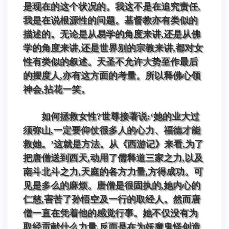
是现在的这个状况的。我这不是在追究责任,
我是在说根源性的问题。基督教亦有类似的
描述的。无论是从易学的角度来讲,还是从佛
学的角度来讲,还是世界别的宗教来讲,都对女
性有类似的叙述。天圣不允许大势至作最后
的摆度人,亦有这方面的考量。所以释佛心领
神会,拈花一笑。
如何拯救女性?世尊接著说:‘她的业大过
须弥山,一定要仰仗很多人的心力、福德才能
救她。’这就是方法。从《西游记》来看,为了
把唐僧送到西天,动用了儒释道三家之力,以及
南斗北斗之力,天庭的各方力量,方得成功。可
见是多么的麻烦。唐僧是很固执的,她内心的
仁慈,害苦了孙悟空及一行的取经人。然而唐
僧一直在凭着他的感觉行事。她不仅没有为
取经贡献什么力量,反而是在为妖魔鬼怪创造