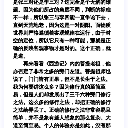
是张三对还是李三对？这完全是个无解的难
题。因为他们所占的角度不同，判断的标准
不一样，所以张三与李四能一直争论下去，
直到天荒地老，因为这是一对阴阳。而物质
世界则严格遵循着客观规律在运行，由于时
空的定位，所以它只有一种可能，那就是正
确的反映客观事物才是对的。这个正确，就
是道。
再来看看《西游记》内的菩提老祖，他
亦否定了非常之多的旁门左道。菩提祖师也
说了，门门皆有正果，但不是长生于之法。
我为何要讲这么多？因为修行真的至简至
易，但是人们却发展出了三千六种旁门修行
之法。这么多的修行之法，却把正确的修行
之法给弄丢了。正确的修行之法非常容易且
简单，并不是象有些人想象的那么复杂。大
道至简至易。个人的体验亦是如此，没有那