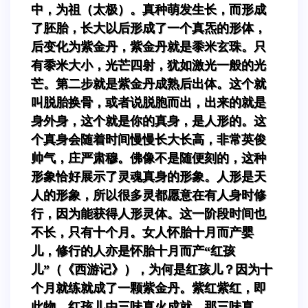
中，为祖（太极）。真种萌发生长，而形成
了胚胎，长大以后形成了一个真炁的形体，
后变化为紫金丹，紫金丹就是黍米玄珠。只
有黍米大小，光芒四射，犹如激光一般的光
芒。第二步就是紫金丹成熟后出体。这个就
叫脱胎换骨，或者说脱胞而出，出来的就是
身外身，这个就是你的真身，是人形的。这
个真身会随着时间慢慢长大长高，非常英俊
帅气，庄严肃穆。佛像不是随便刻的，这种
形象恰好展示了灵魂真身的形象。人形是天
人的形象，所以很多灵都愿意在有人身时修
行，因为能获得人形灵体。这一阶段时间也
不长，只有十个月。女人怀胎十月而产婴
儿，修行的人亦是怀胎十月而产“红孩
儿”（《西游记》），为何是红孩儿？因为十
个月就练就成了一颗紫金丹。紫红紫红，即
此物。红孩儿由三味真火成就。那三味真