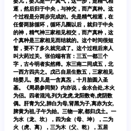
婴儿，婴儿是一产真气，这一步，是精气相
逐，然后归于中央，与神交，而产真种。这
个过程是分两步完成的。先是精气相逐，在
任督两脉循环，循环几圈以后，就归于中央
的神，精气神三家相见相交，而产真种，这
个真种是三家相见而结就的。这个时间很短
暂，要不了多久就完成了。这个过程后来人
叫大药过关。张伯端有言：三五一都三个
字，古今明者实然稀。东三南二同成五，北
一西方四共之。戊己自居生数五，三家相见
结婴儿。婴儿是一含真炁，十月胎圆入圣
基。《周易参同契》内亦说，金水合处,木火
为侣。四者混沌,列为龙虎,龙阳数奇,虎阴数
偶。肝青为父,肺白为母,肾黑为子,离赤为女,
脾黄为祖,子午为始。三物一家,都归戊土。一
为水（龙、坎），四为金（母、坤），二为
火（虎、离），三为木（父、乾），五居