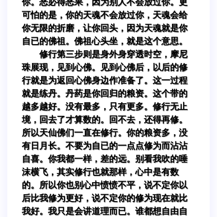
你。恶必得恶果，因为别人不会放过你。更
可怕的是，你的天魂不会放过你，天魂会给
你无限的折磨，让你回头，因为天魂就是你
自已的佛祖。佛祖心头坐，就是这个意思。
修行第三步则是身外身穿透时空，摩尼
珠展现，见到心佛。见到心佛后，以后的修
行就是为返回心佛身边作准备了。这一过程
就是练丹。丹药是你回归的粮资。这个带的
越多越好。没有最多，只有更多。修行无止
境，回去了才算数的。回不去，还得再修。
所以天仙佛们一直在修行。你的粮资多，没
有日月长。不要为自已的一点点修为而沾沾
自喜。你我都一样，差的远。别看我吹的唾
沫横飞，其实修行也就那样，心中是有数
的。所以你也别心中愤愤不平，说不定你以
后比我修为更好，说不定你的修为现在就比
我好。我只是会讲道理而已。谁都想自由自