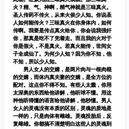
火？精、气、神啊，精气神就是三味真火。
圣人传药不传火，从来火侯少人知。你说圣
人如何能传火？三味真火在你身体内，如何
传啊。我要是传点真火给你，你会说我强奸
你，那真是吃不了兜着走。而且我的火对于
你是假火，不是真火。若真火能传，世间女
子全成仙了。为何少人知？因为你不知，他
不知，所以少人知。
男人女人的交媾，是两片肉与一根肉棍
的交媾，而体内真夫妻的交媾，是全方位的
配对。这点你不得不知。有些人太蠢，你用
太深奥的东西给他讲解，他听球不懂。用这
种他听得懂的语言给他讲解，他秒懂。男人
女人的灵魂没有本质的区别，灵魂的质地是
一样的，只是肉体有雌雄。灵魂投胎后，反
复雌雄。你都搞不清楚明白这些人的灵魂到