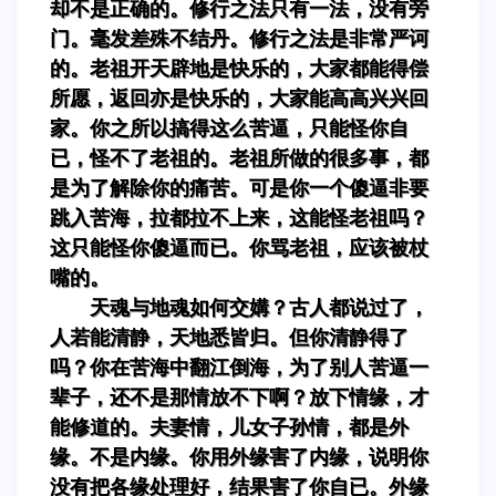
却不是正确的。修行之法只有一法，没有旁
门。毫发差殊不结丹。修行之法是非常严诃
的。老祖开天辟地是快乐的，大家都能得偿
所愿，返回亦是快乐的，大家能高高兴兴回
家。你之所以搞得这么苦逼，只能怪你自
已，怪不了老祖的。老祖所做的很多事，都
是为了解除你的痛苦。可是你一个傻逼非要
跳入苦海，拉都拉不上来，这能怪老祖吗？
这只能怪你傻逼而已。你骂老祖，应该被杖
嘴的。
天魂与地魂如何交媾？古人都说过了，
人若能清静，天地悉皆归。但你清静得了
吗？你在苦海中翻江倒海，为了别人苦逼一
辈子，还不是那情放不下啊？放下情缘，才
能修道的。夫妻情，儿女子孙情，都是外
缘。不是内缘。你用外缘害了内缘，说明你
没有把各缘处理好，结果害了你自已。外缘