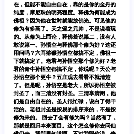
在，但能不能自由自在，靠的是你的金丹的
纯度，摩尼珠的明亮程度。释佛为何能成为
佛祖？因为他在世时就能放佛光。可见他的
修为有多高了。天之篷之元帅，不是说着玩
的。从修为上而论，释佛若说第二，没有人
敢说第一。孙悟空与释佛那个修为好？这还
用问吗？六耳猕猴孙悟空都搞不定，佛祖一
下就搞定了。老君与孙悟空那个修为好？老
君的青牛孙悟空都搞不定，你说呢？天公与
孙悟空那个更牛？五庄观去看看不就清楚
了。但是呢，孙悟空是老大，所以孙悟空被
封圣了，而三清没有封圣。三清享清闲，他
们是自由自在的。圣人很忙碌，说白了得干
活的。老祖封圣是按易的排序来的，不是按
修为来的。 回去了会有修为吗？当然有了，
那就是回归本来面目。这个怎么修你去问仙
佛们去，我那里知道啊。不过我跟你说，修