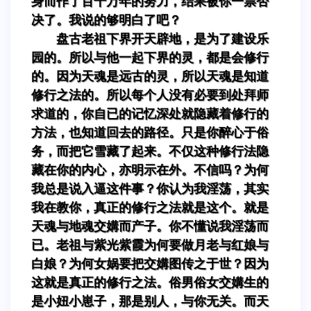
身而作了百千万年的努力，结果被你一票否
决了。我说的够明白了吧？
盘古老祖下界开天辟地，是为了建设乐
园的。所以与他一起下界的灵，都是会修行
的。因为天魂是远古的灵，所以天魂是知道
修行之法的。所以每个人没有必要到处拜师
求道的，你自已的记忆深处就隐藏着修行的
方法，也知道回去的路径。只是你醉心于俗
务，而把它雪藏了起来。不仅这种修行法隐
藏在你的内心，亦明示在外。不信吗？为何
我总是说入逼这件事？你认为我淫荡，其实
我在教你，真正的修行之法就是这个。就是
天魂与地魂交媾而产子。你不懂说我淫荡而
已。老祖与紫光紫霞为何要做月老与红娘与
白娘？为何女娲要把交媾图传之于世？因为
这就是真正的修行之法。俗男俗女交媾生的
是小妞小崽子，那是别人，与你无关。而天