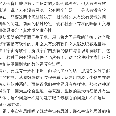
的人会盲目地说有，而反对的人却会说没有。但人有没有软
来说一说？人有没有灵魂，它有两个问题：一是人有没有软
存在。只要这两个问题解决了，就能解决人有没有灵魂的问
科学的问题。前面的帖讨论过，现在社会上存在的唯物主义与
辑体系决定了其本质的唯心性。
阴爻阳爻的运算而产生了象。易与象之间是数的连接，这个数
以宇宙是有软件的。那么人有没有软件？人能反映客观世界，
由于宇宙有软件，所以宇宙内所有的物质与意识都有软件。这
，一粒种子内有没有软件？当然有了。这个软件科学家们叫它
控制从基因到像的数的运算全过程。
得豆。要是有一天种下瓜，而得到了豆的话，那是你买到了假
件的控制。从易数象这个过程来看，从易用到象，生物界在进
独立的软件系统。而使得我们生物界具有多样性。那么这种形
然能了。因为生物会生殖，会繁殖。生物的最大特征是具有生
人体，这个问题应不是问题了吧？最核心的问题并不在这里，
--思维体。
问题，宇宙有思维吗？既然宇宙有思维，那么宇宙的思维能独