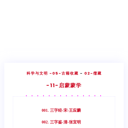
科学与文明
-05-古籍收藏
-
02-儒藏
-11-启蒙蒙学
001. 三字经-宋-王应麟
002. 三字鉴-清-张宜明