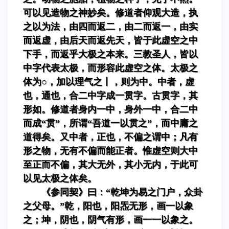
可以见造物之神妙矣。修道者仰观大造，执
之以为法，由四而返二，由二而返一，由实
而返虚，由后天而返先天，皆于此虚空之中
下手，而返乎大极之本来。三教圣人，皆以
中字代表太极，而形容此虚空之体。太极之
体为○，加以理气之丨，则为中。中者，虚
也，通也，合二中字成一贯字。古贯字，其
形如。修道者身内一中，身外一中，合二中
而成“贯”，所谓“吾道一以贯之”，而中庸之
道得矣。又中者，正也，不偏之谓中；凡有
形之物，无有不偏而能正者。惟虚空则大中
至正而不偏，其大无外，其小无内，于此可
以见太极之体矣。
《参同契》曰：“乾坤为易之门户，众卦
之父母。”乾，阳也，阳炁无形，画一以象
之；坤，阴也，阴气有形，画一一以象之。