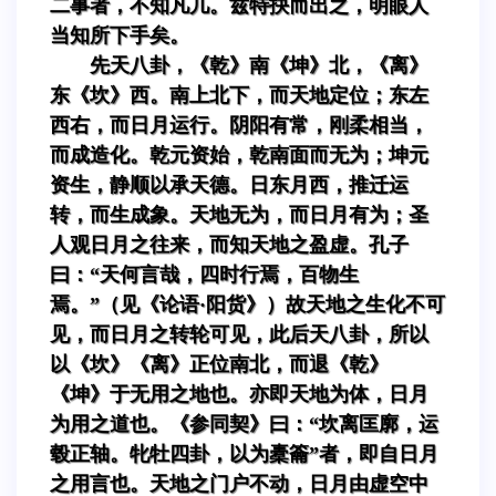
二事者，不知凡几。兹特抉而出之，明眼人
当知所下手矣。
先天八卦，《乾》南《坤》北，《离》
东《坎》西。南上北下，而天地定位；东左
西右，而日月运行。阴阳有常，刚柔相当，
而成造化。乾元资始，乾南面而无为；坤元
资生，静顺以承天德。日东月西，推迁运
转，而生成象。天地无为，而日月有为；圣
人观日月之往来，而知天地之盈虚。孔子
曰：“天何言哉，四时行焉，百物生
焉。”（见《论语·阳货》）故天地之生化不可
见，而日月之转轮可见，此后天八卦，所以
以《坎》《离》正位南北，而退《乾》
《坤》于无用之地也。亦即天地为体，日月
为用之道也。《参同契》曰：“坎离匡廓，运
毂正轴。牝牡四卦，以为橐籥”者，即自日月
之用言也。天地之门户不动，日月由虚空中