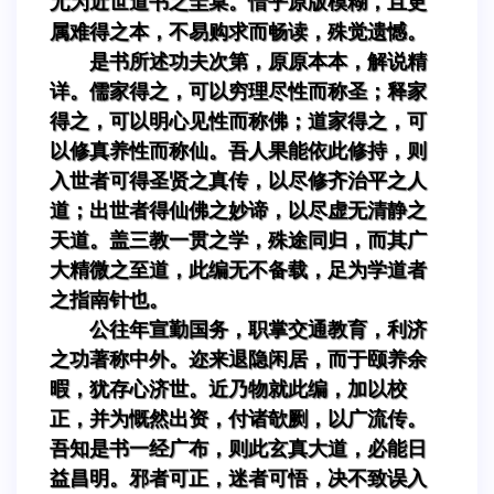
尤为近世道书之圭臬。惜乎原版模糊，且更
属难得之本，不易购求而畅读，殊觉遗憾。
是书所述功夫次第，原原本本，解说精
详。儒家得之，可以穷理尽性而称圣；释家
得之，可以明心见性而称佛；道家得之，可
以修真养性而称仙。吾人果能依此修持，则
入世者可得圣贤之真传，以尽修齐治平之人
道；出世者得仙佛之妙谛，以尽虚无清静之
天道。盖三教一贯之学，殊途同归，而其广
大精微之至道，此编无不备载，足为学道者
之指南针也。
公往年宣勤国务，职掌交通教育，利济
之功著称中外。迩来退隐闲居，而于颐养余
暇，犹存心济世。近乃物就此编，加以校
正，并为慨然出资，付诸欹劂，以广流传。
吾知是书一经广布，则此玄真大道，必能日
益昌明。邪者可正，迷者可悟，决不致误入