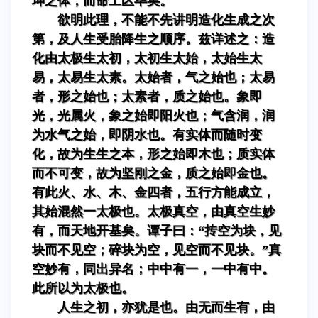
坤之体，而命工区毕矣。
欲明此理，不能不先讲明造化生成之次
第，及人生受胎降生之顺序。兹详述之：造
化由太极生太初，太初生太始，太始生太
易，太易生太素。太始者，气之始也；太易
者，形之始也；太素者，质之始也。象即
光，光属火，象之始即阳火也；气含润，润
为水气之始，即阴水也。有实体而随时变
化，故为生生之本，形之始即木也；质实体
而不可变，故为坚刚之金，质之始即金也。
有此火、水、木、金四者，五行方能成立，
其始混然一太极也。太极真空，由真空生妙
有，而天地开基矣。谭子曰：“抟空为块，见
块而不见空；碎块为空，见空而不见块。”真
空妙有，同出异名；中中有一，一中有中。
此所以为太极也。
人生之初，亦犹是也。由无而生有，由