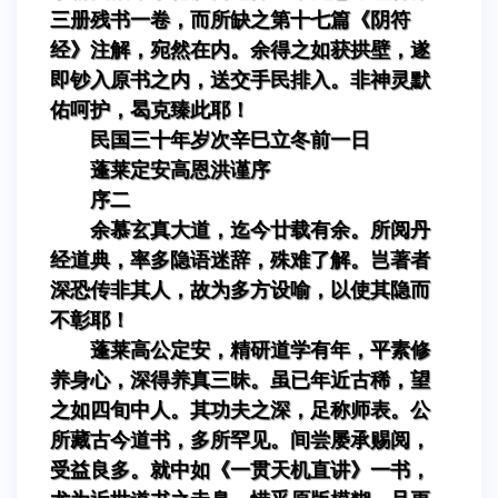
三册残书一卷，而所缺之第十七篇《阴符
经》注解，宛然在内。余得之如获拱壁，遂
即钞入原书之内，送交手民排入。非神灵默
佑呵护，曷克臻此耶！
民国三十年岁次辛巳立冬前一日
蓬莱定安高恩洪谨序
序二
余慕玄真大道，迄今廿载有余。所阅丹
经道典，率多隐语迷辞，殊难了解。岂著者
深恐传非其人，故为多方设喻，以使其隐而
不彰耶！
蓬莱高公定安，精研道学有年，平素修
养身心，深得养真三昧。虽已年近古稀，望
之如四旬中人。其功夫之深，足称师表。公
所藏古今道书，多所罕见。间尝屡承赐阅，
受益良多。就中如《一贯天机直讲》一书，