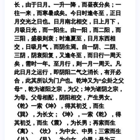
长，由于日月。一升一降，而昼夜分矣；一
往一来，而寒暑成矣。今日时逢冬至，正日
月交光之日也。日月南北相交，日上月下，
月吸日光，而一阳生。由一阳，而二阳，而
三阳，盛极则衰；时逢夏至，日月东西相
交，日吸月气，而阴生焉。自一阴、二阴、
三阴，阴衰阳复，又逢冬至，而日行一周天
矣，需时一年。至月行，则一月一周天。凡
此日月之运行，即阴阳二气之消长，有开必
合，此其所以为门户也。乾坤又为“众卦之父
母”，乾为诸阳之宗，为父；坤为诸阴之宗，
为母。父母相配，阴阳相交，产生男女。
《乾》一索《坤》，得其初爻，而生
《巽》，为长女；《坤》，一索《乾》，得
其初爻，而生《震》，为长男；再索而生
《离》、《坎》，为中女、中男；三索而生
《兑》、《艮》，为少女、少男：是为三