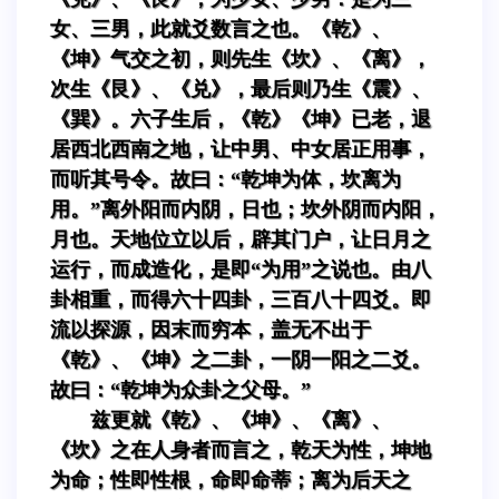
女、三男，此就爻数言之也。《乾》、
《坤》气交之初，则先生《坎》、《离》，
次生《艮》、《兑》，最后则乃生《震》、
《巽》。六子生后，《乾》《坤》已老，退
居西北西南之地，让中男、中女居正用事，
而听其号令。故曰：“乾坤为体，坎离为
用。”离外阳而内阴，日也；坎外阴而内阳，
月也。天地位立以后，辟其门户，让日月之
运行，而成造化，是即“为用”之说也。由八
卦相重，而得六十四卦，三百八十四爻。即
流以探源，因末而穷本，盖无不出于
《乾》、《坤》之二卦，一阴一阳之二爻。
故曰：“乾坤为众卦之父母。”
兹更就《乾》、《坤》、《离》、
《坎》之在人身者而言之，乾天为性，坤地
为命；性即性根，命即命蒂；离为后天之