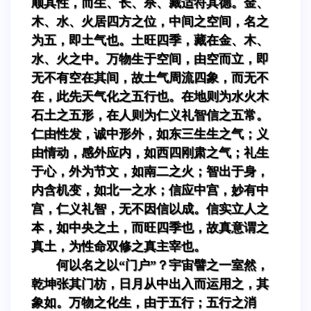
顺其性，而生、长、杀、藏适符其德。金、
木、水、火居四方之位，中间之空间，名之
为五，即土气也。土旺四季，藏在金、木、
水、火之中。万物生于空间，由空而立，即
无不有空在其间，故土气周流四象，而无不
在，此先天气化之五行也。在地则为水火木
石土之五形，在人则为仁义礼智信之五常。
仁由性发，诚中形外，如东三生生之气；义
由情动，感外应内，如西四刚肃之气；礼生
于心，外为节文，如南二之火；智出于身，
内含机变，如北一之水；信应中宫，妙有中
宫，仁义礼智，无不因信以成。信实立人之
本，如中央之土，而旺四季也，故真意谓之
真土，为性命双修之真主宰也。
何以名之以“门户”？宇宙譬之一室然，
乾坤张其门枋，日月从中出入而运用之，其
象如。万物之化生，由于五行；五行之消