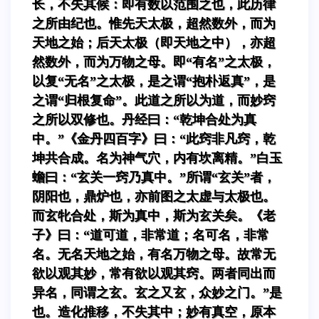
长，不失其候：即有数以范围之也，此历律
之所由纪也。惟先天太极，超然数外，而为
天地之始；后天太极（即天地之中），亦超
然数外，而为万物之母。即“有名”之太极，
以复“无名”之太极，是之谓“抱朴返真”，是
之谓“归根复命”。此道之所以为道，而妙窍
之所以双修也。丹经曰：“乾坤合处为真
中。”《金丹四百字》曰：“此窍非凡窍，乾
坤共合成。名为神气穴，内有坎离精。”白玉
蟾曰：“玄关一窍乃真中。”所谓“玄关”者，
阴阳也，鼎炉也，亦前图之太虚与太极也。
而玄牝合处，斯为真中，斯为玄关矣。《老
子》曰：“道可道，非常道；名可名，非常
名。无名天地之始，有名万物之母。故常无
欲以观其妙，常有欲以观其窍。两者同出而
异名，同谓之玄。玄之又玄，众妙之门。”是
也。造化推移，不失其中；妙有真空，原本