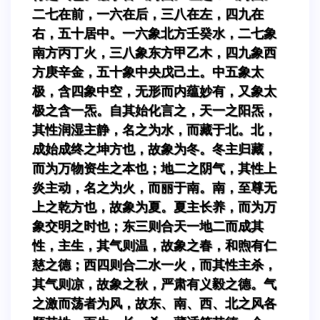
二七在前，一六在后，三八在左，四九在
右，五十居中。一六象北方壬癸水，二七象
南方丙丁火，三八象东方甲乙木，四九象西
方庚辛金，五十象中央戊己土。中五象太
极，含四象中空，无形而内蕴妙有，又象太
极之含一炁。自其始化言之，天一之阳炁，
其性润湿主静，名之为水，而藏于北。北，
成始成终之坤方也，故象为冬。冬主归藏，
而为万物资生之本也；地二之阴气，其性上
炎主动，名之为火，而丽于南。南，至尊无
上之乾方也，故象为夏。夏主长养，而为万
象交明之时也；东三则合天一地二而成其
性，主生，其气则温，故象之春，和煦有仁
慈之德；西四则合二水一火，而其性主杀，
其气则凉，故象之秋，严肃有义毅之德。气
之激而荡者为风，故东、南、西、北之风各