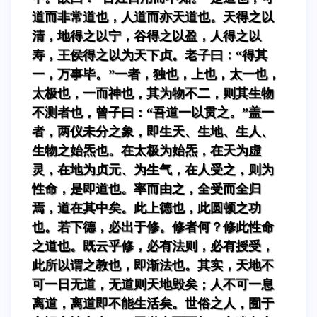
道而非常道也，人道而亦天道也。天得之以
清，地得之以宁，谷得之以盈，人得之以
寿，王侯得之以为天下贞。老子曰：“得其
一，万事毕。”一者，独也，上也，太一也，
太极也，一而神也，其为物不二，则其生物
不测者也，曾子曰：“吾道一以贯之。”盖一
者，两仪未分之象，即生天、生地、生人、
生物之始炁也。在太极为始炁，在天为虚
灵，在地为贞元、为生气，在人受之，则为
性命，是即道也。率而由之，全受而全归
焉，道在其中矣。此上德也，此圆顿之功
也。若下德，必出于修。修者何？修此性命
之道也。既云乎修，必有法则，必有授受，
此所以谓之教也，即渐法也。其实，天地不
可一日无道，无道则天地毁矣；人不可一息
离道，离道即不能生活矣。世俗之人，囿于