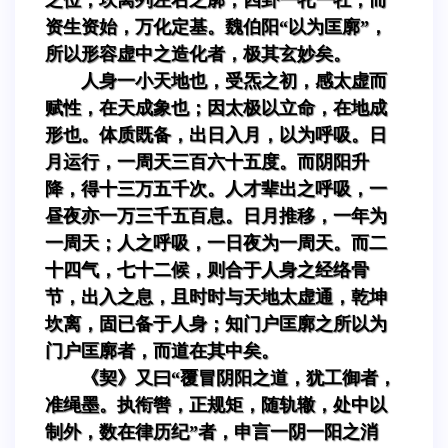
资生资始，万化定基。魏伯阳“以为匡廓”，
所以形容虚中之造化者，极其玄妙矣。
人身一小天地也，受炁之初，感太虚而
赋性，在天成象也；因太极以立命，在地成
形也。体质既备，出日入月，以为呼吸。日
月运行，一周天三百六十五度。而阴阳升
降，得十三万五千次。人才辈出之呼吸，一
昼夜亦一万三千五百息。日月推移，一年为
一周天；人之呼吸，一日夜为一周天。而二
十四气，七十二候，则合于人身之经络骨
节，出入之息，且时时与天地太虚通，乾坤
坎离，固已备于人身；知门户匡廓之所以为
门户匡廓者，而道在其中矣。
《契》又曰“覆冒阴阳之道，犹工御者，
准绳墨。执衔辔，正规矩，随轨辙，处中以
制外，数在律历纪”者，申言一阴一阳之消