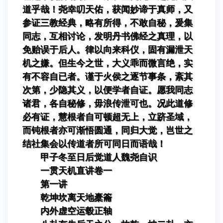
道乎哉！尧幸叨天佑，获闻妙谛于真师，又
参证三教经典，略有所得，不敢自秘，爰集
同志，互相讨论，发明丹书佛经之真理，以
免贻误于后人。律以向来科仪，固有漏泄天
机之嫌。但生今之世，大义乖而微言绝，实
有不容自已者。谨于火侯之逐节事条，紊其
次第，少隐其义，以便学者自证。愿我同志
诸君，各自秘修，毋浪传泄可也。况此道修
必有证，慧根者自可顿超无上，立跻圣域，
而钝根者亦可渐悟圆通，同归大觉，岂世之
结社集会以传道者所可同日而语哉！
甲子冬至日后觉道人魏尧自识
一贯天机直讲卷一
第一讲
乾坤坎离天地橐籥
内外虚空运毂正轴