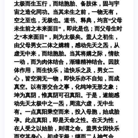
太极而生五行，而结胞胎、备肢体，固与宇
宙之造化同功。当其未生之前，一物无有，
空之至也，无极也。道书、释典，均言“父母
未生前之本来面目”，即此是也；而父母生时
之“本来面目”，则为太极矣。盖人之初生，
由父母男女二体之媾精，感动先天之炁，从
虚无中来，而结胞胎。当其将媾之际，情欲
一动，而为肉体结合，渐臻精神结合。因肢
体作用，而生快乐，迨快乐之及，男女二
心，皆空洞无一物，即快乐亦不自知，而成
真空。以有形交合之事，化纯坤无形之象；
坤为真阴，惟真阴可召真阳。于是，遂能感
动先天太极中之一炁，周流六虚，无中生
有。一点真阳乘空而来，投入母胞，始成胎
孕。此点真阳，即是天命之性。在天为性，
在人受之以始胎，则谓之命。盖男女因快乐
而空其身心，初成无极；继而二人神气合