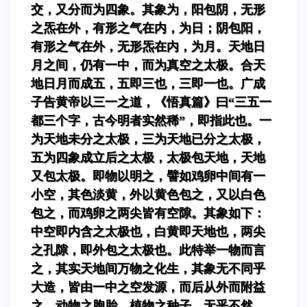
交，又分而为四象。其象为，阳包阴，无形
之炁在外，有形之气在内，为日；阴包阳，
有形之气在外，无形炁在内，为月。天地日
月之间，仍有一中，而为真空之太极。合天
地日月而成五，五即三也，三即一也。广成
子告黄帝以三一之道，《悟真篇》曰“三五一
都三个字，古今明者实然稀”，即指此也。一
为天地未分之太极，三为天地已分之太极，
五为四象成立后之太极，太极包天地，天地
又包太极。即物以明之，譬如鸡卵中间有一
小空，其色淡黄，外以黄色包之，又以白色
包之，而鸡卵之两尖皆有空隙。其象如下：
中空即内含之太极也，白黄即天地也，两尖
之孔隙，即外包之太极也。此特举一物而言
之，其实天地间万物之化生，其象无不同乎
大造，皆由一中之空发源，而后从外而附益
之。动物之胞胎，植物之种子，无乎不然。