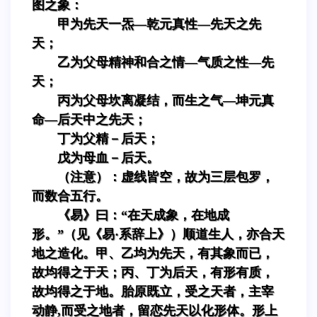
图之象：
甲为先天一炁—乾元真性—先天之先
天；
乙为父母精神和合之情—气质之性—先
天；
丙为父母坎离凝结，而生之气—坤元真
命—后天中之先天；
丁为父精－后天；
戊为母血－后天。
（注意）：虚线皆空，故为三层包罗，
而数合五行。
《易》曰：“在天成象，在地成
形。”（见《易·系辞上》）顺道生人，亦合天
地之造化。甲、乙均为先天，有其象而已，
故均得之于天；丙、丁为后天，有形有质，
故均得之于地。胎原既立，受之天者，主宰
动静,而受之地者，留恋先天以化形体。形上