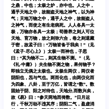
之鼎，中也；太极之炉，亦中也。人之中，
通乎天地之中，故能盗天地之神气，以为神
气；天地万物之中，通乎人之中，故能盗人
之神气，而使之有生老病死。人人各具一太
极，万物亦各具一太极；苟善养之则人可位
天地、育万物，放之则弥六合，卷之则退藏
于密，故孟子曰：“万物皆备于我矣！”（见
《孟子·尽心上》）太极一而神也，子思
曰：“其为物不二，则其生物不测。”（见
《礼·中庸》）夫生物不测之物，果何物乎？
即独立无偶之太极也。太极生两仪，两仪者
阴阳也，炁与气也。两而化也，由两仪化而
为四象、八卦，至于万亿，皆谓之“数”。数
固始于阴、阳之对待也，天地分,而数兴矣，
故《易》曰：“参天两地而倚数。”日月运
行，千秋万劫不违其序；阴阳二气，盈虚消