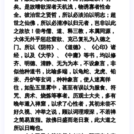
矣。是故嗜欲深者天机浅，物诱寡者性命
全。彼治世之贤哲，所以必淡泊以明志；超
世之仙佛，所以必清净以归元者，岂非以此
之故欤！尝考儒、道、释三教，本属同源，
大体无外乎惩忿窒欲、克己复礼为入德之
门。所以《阴符》、《道德》、《心印》诸
经，以及《大学》、《中庸》等书，均以修
齐、明德、清静、无为为本，不设象言，非
似他种道书，比喻多端，以龟蛇、龙虎、铅
汞、丹炉等玄词，种种象言，使人迷离徉
往，如坠五里雾中，甚至有误以为服食、符
咒、房术、烧炼等事者。历观士大夫，多有
晚年遁入禅窟，以求了心性者，其初未尝不
好久视、冲举之说，顾以词理艰深，不若禅
之简易直指。故佛日盛而老日衰，此大道之
所以日晦也。