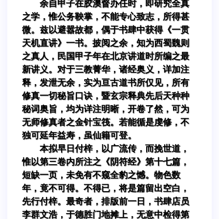
余自甲子在胶澳督办任时，即研究全真
之学，惟公务鞅掌，不能专心致志，所得甚
微。兹以避嚣故都，偶于书肆中获得《一贯
天机直讲》一书。披阅之余，知为西蜀魏则
之真人，民国甲子年在北京讲道时所编之最
新讲义。对于三教菁华，诸经奥义，详加注
释，发泄无余，实为亘古道书所仅见，所有
修真一切秘旨口诀，暨玄宗释典先后天种种
秘词奥旨，均为详注明晰，开卷了然，可为
无师修真者之金针宝筏。若能循是虔修，不
独可延年益寿，虽仙籍可登。
本拟早日付梓，以广流传，而挽世道，
惟以第三卷内所注之《阴符经》第十七篇，
短缺一页，未免有不窥全豹之憾。物色数
年，竟不可得。不得已，将是篇留出空白，
先行付梓。最奇者，排版前一日，书肆店员
李群文浩，于德胜门地摊上，无意中检得第