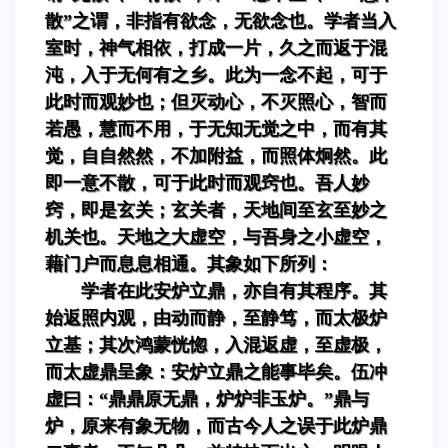
散”之谓，非指有欲念，无欲念也。学者当入
室时，神气相依，打成一片，久之而返于混
沌，入于无何有之乡。此为一念不起，可于
此时而观妙也；但灭动心，不灭照心，智而
若愚，慧而不用，于无知无觉之中，而有其
觉，自自然然，不加附益，而照体炯然。此
即一意不散，可于此时而观窍也。吾人妙
窍，即是玄关；玄关者，天地间至玄至妙之
机关也。天地之大虚空，与吾身之小虚空，
藉门户而息息相通。其象如下所列：
学者在此安炉立鼎，亦自有其程序。其
始返照内观，由动而静，至静笃，而太极炉
立基；其次鸿蒙恍惚，入混返虚，至虚极，
而太虚鼎呈象：安炉立鼎之能事毕矣。伍冲
虚曰：“鼎鼎原无鼎，炉炉非玉炉。”鼎与
炉，原来有象无物，而古今人之误于此炉鼎