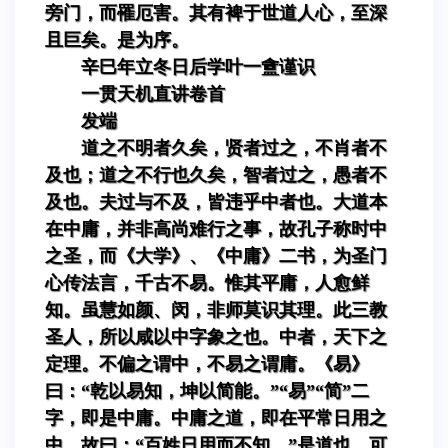
旁门，而罹厄害。其有裨于世道人心，至深
且巨矣。是为序。
辛巳年立冬日后学叶一盦谨识
一贯天机直讲卷首
发端
道之不明者久矣，贤者过之，不肖者不
及也；道之不行也久矣，智者过之，愚者不
及也。夫过与不及，皆违乎中者也。大道本
在中庸，并非高尚难行之事，故孔子称时中
之圣，而《大学》、《中庸》二书，为圣门
心传法言，千古不易。惟其平庸，人愈鲜
知。虽慧如颜、闵，非师莫识其理。此三教
圣人，所以咸以中字象之也。中者，天下之
定理。不偏之谓中，不易之谓庸。《易》
曰：“乾以易知，坤以简能。”“易”“简”二
字，即是中庸。中庸之道，即在平常日用之
中。故曰：“百姓日用而不知。”是道也，可