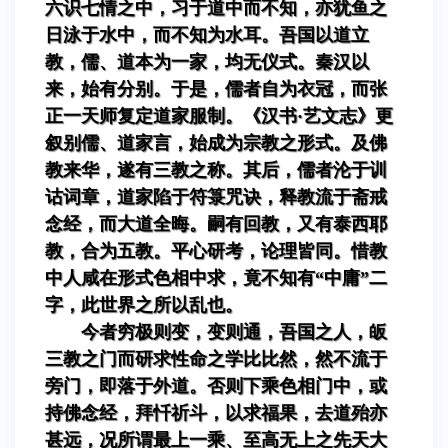
六识七情之中，习于道中而不知，亦犹鱼之
日泳于水中，而不知为水耳。吾国以道立
教，儒、道本为一家，均无仪式。秦汉以
来，始有分别。于是，儒者自为衣冠，而张
正一天师复定道家服制。《汉书·艺文志》更
叙别儒、道家言，始成为宗教之形式。及佛
教来华，遂有三教之称。其后，儒者沦于训
诂词章，道家陷于符箓咒诀，释教流于斋戒
念经，而大道全晦。嗣有回教，又有泰西耶
教，合为五教。平心研考，论理皆同。惜教
中人咸在形式色相中求，竟不知有“中庸”二
字，此世界之所以乱也。
今者穷极则变，变则通，吾国之人，皈
三教之门而研求性命之学比比然，然不流于
旁门，即落于外道。否则下乘色相门中，或
持佛念经，拜忏祈斗，以求福果，去道殆亦
甚远，况所谓最上一乘、至高无上之先天大