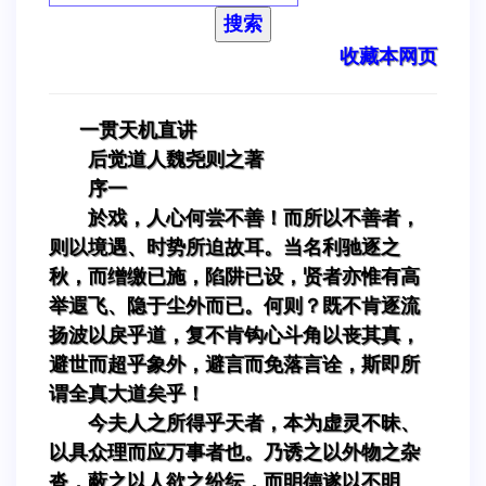
搜索
收藏本网页
一贯天机直讲
后觉道人魏尧则之著
序一
於戏，人心何尝不善！而所以不善者，
则以境遇、时势所迫故耳。当名利驰逐之
秋，而缯缴已施，陷阱已设，贤者亦惟有高
举遐飞、隐于尘外而已。何则？既不肯逐流
扬波以戾乎道，复不肯钩心斗角以丧其真，
避世而超乎象外，避言而免落言诠，斯即所
谓全真大道矣乎！
今夫人之所得乎天者，本为虚灵不昧、
以具众理而应万事者也。乃诱之以外物之杂
沓，蔽之以人欲之纷纭，而明德遂以不明