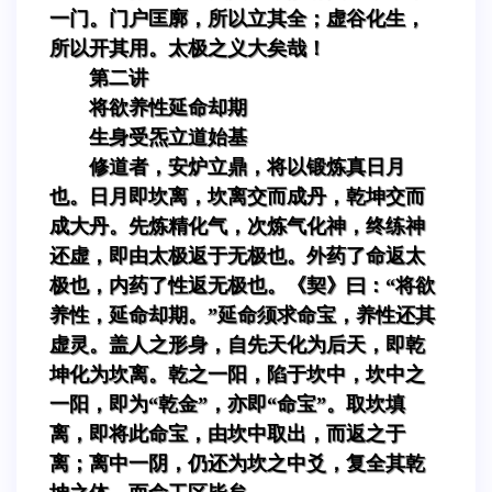
一门。门户匡廓，所以立其全；虚谷化生，
所以开其用。太极之义大矣哉！
第二讲
将欲养性延命却期
生身受炁立道始基
修道者，安炉立鼎，将以锻炼真日月
也。日月即坎离，坎离交而成丹，乾坤交而
成大丹。先炼精化气，次炼气化神，终练神
还虚，即由太极返于无极也。外药了命返太
极也，内药了性返无极也。《契》曰：“将欲
养性，延命却期。”延命须求命宝，养性还其
虚灵。盖人之形身，自先天化为后天，即乾
坤化为坎离。乾之一阳，陷于坎中，坎中之
一阳，即为“乾金”，亦即“命宝”。取坎填
离，即将此命宝，由坎中取出，而返之于
离；离中一阴，仍还为坎之中爻，复全其乾