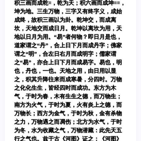
积三画而成乾≡，乾为天；积六画而成坤≡≡，
坤为地。三生万物，三字又有终字义，成始
成终，故积三画以为卦。乾坤交，而成离
坎，天地交而成日月。乾坤以离坎为用，天
地以日月为用。“易”者何物？即日月是也，
道家谓之“丹”，合上日下月而成丹字；佛家
谓之“明”，合左日右月而成明字；儒家谓
之“易”，亦合上日下月而成易字。易也，明
也，丹也，一也。天地之用，由日用以显
之，积其升降往来而成寒暑，分四时。万物
之化化生生，皆经四时而成功。东方为木
气，于时为春，木有生生之德，而万物生；
南方为火气，于时为夏，火有炎上之德，而
万物长；西方为金气，于时为秋，金有杀物
之力，万物遇之而凋伤；北方为水气，于时
为冬，水为收藏之气，万物潜藏：此先天五
行之气也。兹于古《河图》证之：《河图》