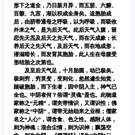
形下之道全，乃日新月异，而五脏、六腑、
百骸、九宫，渐以积成全身矣。迨胞胎成
后，由脐带通母之呼吸，以为呼吸，而吸收
外来之气，是为后天气。此后天气入腹，留
恋先天炁及后天之先天气，而在天成象；长
养后天之先天气，及后天气，而在地成形，
潜滋暗长，而发育其胞胎，此人生在母腹受
形结胎之次第也。
及至后天气足，十月胎圆，动已极矣。
极则穷，穷灵变，变则化，忽然遽生知觉，
踏破胞胎，而下生者，因中阴入主，神气已
全也。中阴者何？俗谓“灵魂”是也。此物道
家称之“元精”，谓夹带情识，又谓识性；佛
家称之“中阴”，谓带无始劫来之业根；儒家
名之“人心”，谓含食、色之性。感附人体，
则为神魂；混合尘情，则为识神；飘荡空