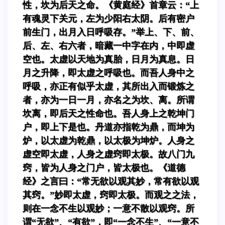
性，坎为后天之命。《黄庭经》首章云：“上
有魂灵下关元，左为少阳右太阴。后有密户
前生门，出月入日呼吸存。”举上、下、前、
后、左、右六者，暗藏一中字在内，中即虚
空也。太虚以天地为真胎，日月为真息。日
月之升降，即太虚之呼吸也。而吾人身中之
呼吸，亦正有似乎太虚，其所出入而锻炼之
者，亦为一日一月，亦名之为坎、离。所谓
坎离，即后天之性命也。吾人身上之乾坤门
户，即上下是也。丹道亦指乾为鼎，而坤为
炉，以太虚为乾鼎，以太极为坤炉。人身之
虚空即太虚，人身之虚窍即太极。故八门九
窍，皆为人身之门户，皆太极也。《道德
经》之言曰：“常无欲以观其妙，常有欲以观
其窍。”妙即太虚，窍即太极。而观之之法，
则在一念不生以观妙；一意不散以观窍。所
谓“无欲”、“有欲”，即“一念不生”、“一意不