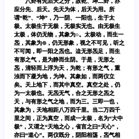
八卦有先后天之分，故乾、坤二卦，亦
应分先、后天。先天为体，后天为用。所
谓“乾”、“坤”，乃一阴、一阳也，生于太
极。太极生于无极，无极实无也。由无极生
太极，体仍无物，其象为○。太极动，而生一
炁，其象为⊙，仍无形象，视之不可见，听之
不可闻，即一阳之炁也。迨无形炁足，而生
有形之气，是为静而生阴。于是，无形之
炁，清轻而上浮为天，为乾；有形之气，重
浊而下凝为地，为坤。其象如，而两仪立
矣。天上地下，而其中真空。真空之处，仍
为一太极也。无炁无气，合之无形之炁之
天，与有形之气之地，而为三。三即一也，
其象为，天地相距八万四千里。当二万四千
里之间，正为真空，而成一太极，名为“大中
极”，又谓之“天地之心，省言之曰“天心”，
亦曰“道心”。两仪既分，阴阳相荡，炁气相