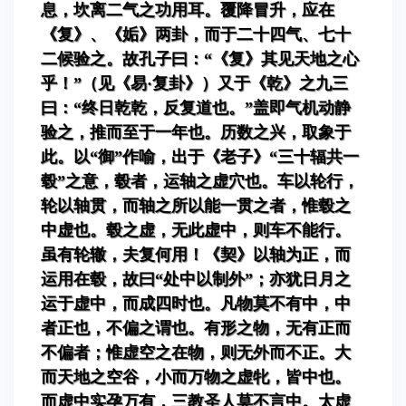
息，坎离二气之功用耳。覆降冒升，应在
《复》、《姤》两卦，而于二十四气、七十
二候验之。故孔子曰：“《复》其见天地之心
乎！”（见《易·复卦》）又于《乾》之九三
曰：“终日乾乾，反复道也。”盖即气机动静
验之，推而至于一年也。历数之兴，取象于
此。以“御”作喻，出于《老子》“三十辐共一
毂”之意，毂者，运轴之虚穴也。车以轮行，
轮以轴贯，而轴之所以能一贯之者，惟毂之
中虚也。毂之虚，无此虚中，则车不能行。
虽有轮辙，夫复何用！《契》以轴为正，而
运用在毂，故曰“处中以制外”；亦犹日月之
运于虚中，而成四时也。凡物莫不有中，中
者正也，不偏之谓也。有形之物，无有正而
不偏者；惟虚空之在物，则无外而不正。大
而天地之空谷，小而万物之虚牝，皆中也。
而虚中实孕万有，三教圣人莫不言中。太虚