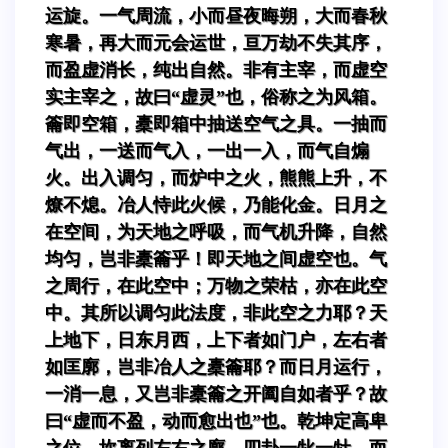
运旋。一气周流，小而昼夜晦朔，大而春秋
寒暑，再大而元会运世，亘万劫不失其序，
而盈虚消长，纯出自然。非有主宰，而虚空
实主宰之，故曰“虚灵”也，俗称之为风箱。
籥即空箱，橐即箱中抽送空气之具。一抽而
气出，一送而气入，一出一入，而气自煽
火。出入调匀，而炉中之火，熊熊上升，不
燎不熄。冶人恃此火候，乃能化金。日月之
在空间，为天地之呼吸，而气机升降，自然
均匀，岂非橐籥乎！即天地之间虚空也。气
之周行，在此空中；万物之荣枯，亦在此空
中。其所以调匀此法度，非此空之力耶？天
上地下，日东月西，上下者如门户，左右者
如匡廓，岂非冶人之橐籥耶？而日月运行，
一消一息，又岂非橐籥之开阖自如者乎？故
曰“虚而不盈，动而愈出也”也。乾坤定高卑
之位，坎离列左右之廓，四卦一牝一牡，而