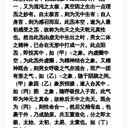
一，又为混沌之太极，真空因之生出一点理
炁之妙有。自太极言，则为无中生有；自人
身言，则为感召而应。此炁本空，遂为人最
初感受之炁，故称为先天之先天乾元真性
也。然当此炁由虚无中生出之时，男女二体
之精神，已合在无形中打成一片。此点阳
炁，即投其中，如（甲）○之象。内虚圈中
空，为此炁外虚圈，为精神结合之象。又精
神既合，则男女呼吸之气亦混合，而产一团
有形之气，如（乙）○之象，隐于阴跷之间。
（甲）象因（乙）象所招摄，遂入合其中，
如（丙）图 之象，随呼吸投入子宫。此气
即为坤元之真命，故称后天中之先天。既合
为（丙），则性命合一，然后父精母血，包
裹于外，乃成胎原。共五重造化，分之即太
极、太始、太初、太易、太素也。如（丁）