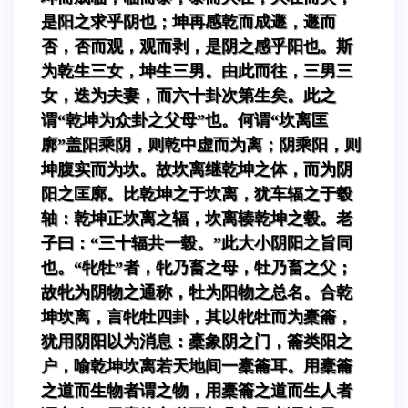
是阳之求乎阴也；坤再感乾而成遯，遯而
否，否而观，观而剥，是阴之感乎阳也。斯
为乾生三女，坤生三男。由此而往，三男三
女，迭为夫妻，而六十卦次第生矣。此之
谓“乾坤为众卦之父母”也。何谓“坎离匡
廓”盖阳乘阴，则乾中虚而为离；阴乘阳，则
坤腹实而为坎。故坎离继乾坤之体，而为阴
阳之匡廓。比乾坤之于坎离，犹车辐之于毂
轴：乾坤正坎离之辐，坎离辏乾坤之毂。老
子曰：“三十辐共一毂。”此大小阴阳之旨同
也。“牝牡”者，牝乃畜之母，牡乃畜之父；
故牝为阴物之通称，牡为阳物之总名。合乾
坤坎离，言牝牡四卦，其以牝牡而为橐籥，
犹用阴阳以为消息：橐象阴之门，籥类阳之
户，喻乾坤坎离若天地间一橐籥耳。用橐籥
之道而生物者谓之物，用橐籥之道而生人者