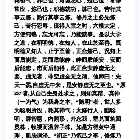
精裕气，养己也；对境忘心，炼己也；常静
常应，炼己也；积德就功，炼己也。苦行其
事云炼，熟行其事云炼。修丹之士必先炼
己，苦行忍辱，庶得入室之时，六根大定，
方使纯熟，忘无可忘，乃能就事。是以大学
之道，在明明德，在知人，在止於至善。既
明德又知人，止于至善，正合炼己。况知止
而后能定，定而后能静，静而后能安，安而
后能虑，虑而后能得，此正合安静虚无之
要。虚无者，非空虚全无之谓。仙师曰：先
天一炁,自虚无中来，是安静虚无之至也。“原
本”者,从自己生身处求之，则知真精、真神
（一为气）为我身之本。“隐明”者，世人多
为聪明所役，耗其神气；大修行人，黜聪
明，屏智慧，内照形，外忘我，塞兑而筑固
灵株，收视而温养子珠。如是方得黄中通
理，肌肤润泽。“初正”乃炼己之事，修炼乃