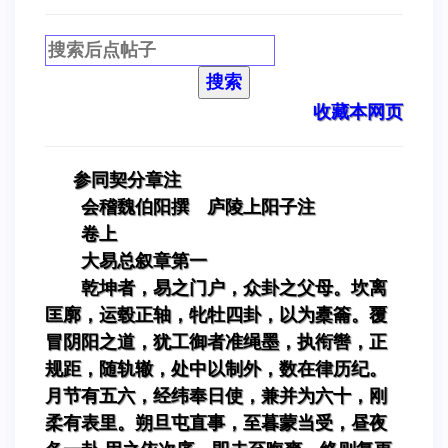
搜索
收藏本网页
参同契分章注
会稽魏伯阳撰 庐陵上阳子注
卷上
大易总叙章第一
乾坤者，易之门户，众卦之父母。坎离
匡廓，运毂正轴，牝牡四卦，以为橐籥。覆
冒阴阳之道，犹工御者准绳墨，执衔辔，正
规距，随轨辙，处中以制外，数在律历纪。
月节有五六，经纬奉日使，兼并为六十，刚
柔有表里。朔旦屯直事，至暮蒙当受，昼夜