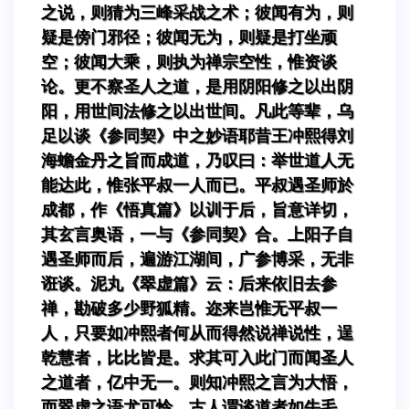
之说，则猜为三峰采战之术；彼闻有为，则
疑是傍门邪径；彼闻无为，则疑是打坐顽
空；彼闻大乘，则执为禅宗空性，惟资谈
论。更不察圣人之道，是用阴阳修之以出阴
阳，用世间法修之以出世间。凡此等辈，乌
足以谈《参同契》中之妙语耶昔王冲熙得刘
海蟾金丹之旨而成道，乃叹曰：举世道人无
能达此，惟张平叔一人而已。平叔遇圣师於
成都，作《悟真篇》以训于后，旨意详切，
其玄言奥语，一与《参同契》合。上阳子自
遇圣师而后，遍游江湖间，广参博采，无非
诳谈。泥丸《翠虚篇》云：后来依旧去参
禅，勘破多少野狐精。迩来岂惟无平叔一
人，只要如冲熙者何从而得然说禅说性，逞
乾慧者，比比皆是。求其可入此门而闻圣人
之道者，亿中无一。则知冲熙之言为大悟，
而翠虚之语尤可怜。古人谓谈道者如牛毛，