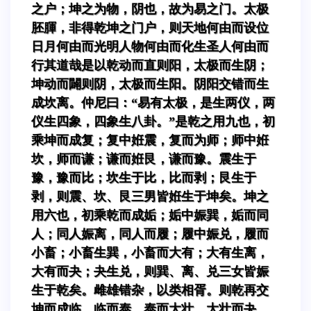
之户；坤之为物，阴也，故为易之门。太极
胚腪，非得乾坤之门户，则天地何由而设位
日月何由而光明人物何由而化生圣人何由而
行其道哉是以乾动而直则阳，太极而生阴；
坤动而闢则阴，太极而生阳。阴阳交错而生
成坎离。仲尼曰：“易有太极，是生两仪，两
仪生四象，四象生八卦。”是乾之用九也，初
乘坤而成复；复中姙震，复而为师；师中姙
坎，师而谦；谦而姙艮，谦而豫。震生于
豫，豫而比；坎生于比，比而剥；艮生于
剥，则震、坎、艮三男皆姙生于坤矣。坤之
用六也，初乘乾而成姤；姤中娠巽，姤而同
人；同人娠离，同人而履；履中娠兑，履而
小畜；小畜生巽，小畜而大有；大有生离，
大有而夬；夬生兑，则巽、离、兑三女皆娠
生于乾矣。雌雄错杂，以类相胥。则乾再交
坤而成临，临而泰，泰而大壮，大壮而夬，