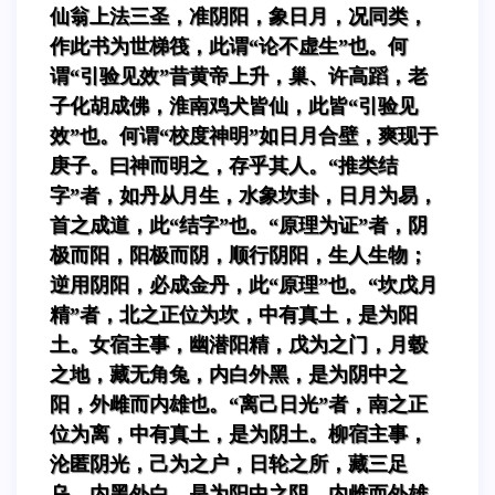
仙翁上法三圣，准阴阳，象日月，况同类，
作此书为世梯筏，此谓“论不虚生”也。何
谓“引验见效”昔黄帝上升，巢、许高蹈，老
子化胡成佛，淮南鸡犬皆仙，此皆“引验见
效”也。何谓“校度神明”如日月合壁，爽现于
庚子。曰神而明之，存乎其人。“推类结
字”者，如丹从月生，水象坎卦，日月为易，
首之成道，此“结字”也。“原理为证”者，阴
极而阳，阳极而阴，顺行阴阳，生人生物；
逆用阴阳，必成金丹，此“原理”也。“坎戊月
精”者，北之正位为坎，中有真土，是为阳
土。女宿主事，幽潜阳精，戊为之门，月毂
之地，藏无角兔，内白外黑，是为阴中之
阳，外雌而内雄也。“离己日光”者，南之正
位为离，中有真土，是为阴土。柳宿主事，
沦匿阴光，己为之户，日轮之所，藏三足
乌，内黑外白，是为阳中之阴，内雌而外雄