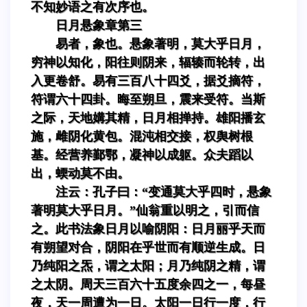
不知妙语之有次序也。
日月悬象章第三
易者，象也。悬象著明，莫大乎日月，
穷神以知化，阳往则阴来，辐辏而轮转，出
入更卷舒。易有三百八十四爻，据爻摘符，
符谓六十四卦。晦至朔旦，震来受符。当斯
之际，天地媾其精，日月相掸持。雄阳播玄
施，雌阴化黄包。混沌相交接，权舆树根
基。经营养鄞鄂，凝神以成躯。众夫蹈以
出，蝡动莫不由。
注云：孔子曰：“变通莫大乎四时，悬象
著明莫大乎日月。”仙翁重以明之，引而信
之。此书法象日月以喻阴阳：日月丽乎天而
有朔望对合，阴阳在乎世而有顺逆生成。日
乃纯阳之炁，谓之太阳；月乃纯阴之精，谓
之太阴。周天三百六十五度余四之一，每昼
夜，天一周遭为一日。太阳一日行一度，行