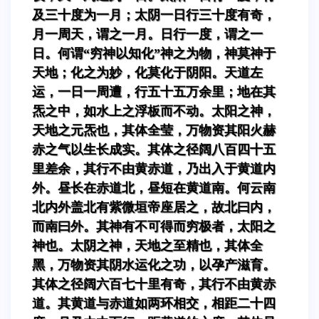
及三十度为一月；太阴一日行三十度有奇，
月一周天，谓之一月。日行一度，谓之一
日。何谓“穷神以知化”神之为物，神莫神于
天地；化之为妙，化莫化于阴阳。天道左
运，一日一周遭，行五十五万余里；地在其
炁之中，如水上之浮板而不动。太阳之神，
天地之元炁也，其体全莹，万物资其阳火赫
赤之气以生长成实。其体之径阔八百四十五
里差余，其行不由黄赤道，乃出入于黄道内
外。昼长在赤道北，昼短在黄道南。何云南
北内外盖北有紫微垣帝座居之，故北曰内，
而南曰外。其神有不可得而穷极者，太阳之
神也。太阴之神，天地之至精也，其体全
黑，万物资其阴水运化之功，以孕产滋育。
其体之径阔六百七十里有奇，其行不由黄赤
道。其黄道与赤道如两环相交，相距二十四