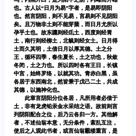
也。古人以“日月为易”字者，是易即阴阳
也。然言阴阳，则不见易，言易则不见阴阳
矣。且万物非土则不能芽蘖，而日月尤所以
孕乎土也。故东躔则经氐土，西度则经胃
土，南行则经柳土，北毓则经女土。日月得
土而久其明，土借日月以厚其德。土之分
王，循环四季，春生夏长，土之功也，秋敛
冬闭，土之力也。所以四时各有王日，长镇
中宫，始终罗络，以就其功。青赤白黑，虽
各居于东西南北，然皆秉于戊己二土，共成
其德，以施神化也。
此章言阴阳分位各居，凡所用者必借于
土，非有龙虎铅汞金水采结之语。故前则言
列阴阳配合之位，后乃云各归一方。其他解
者，不述仙翁本意，无分条件，紊乱互注，
使后之人观此书者，或言仙翁覼缕重言，是