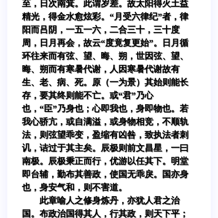
至，日次南箕。此谓岁差。故太阳得火土益
精光，得金水愈炫彩。“月受六律纪”者，律
阳而吕阴，一五一六，二合三十，三十度
周，日月再会，故云“度竟复更始”。日月循
环往来而有弦、望、晦、朔，世因弦、望、
晦、朔而有寒暑代谢，人因寒暑代谢故有
生、老、病、死。原（一为景）其始则能长
存，要其终则能不亡。或“君”乃心
也，“臣”乃身也；心即我也，身即物也。若
我心骄亢，或自满溢，或身物相竞，不顺轨
法，则弦望乖变，盈缩有凶咎，致执法者刺
讥，诘过于其主矣。辰极则前文昌星，一曰
南极。辰极秉正而行，优游以任其下。明堂
即台辅，勤布其善政，使国无乖戾。国亦身
也，身安气和，则不害道。
此章喻人之修身炼丹，亦犹人君之治
国。布政治国得其人，行其政，则天下平；