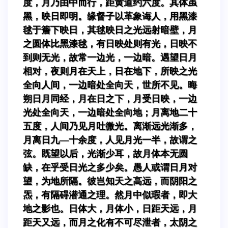
度，月乃由中而行，距黄道约六度。其体虽
黑，映日即明。缘督子以革象诲人，用黑漆
毬于簷下映日，其毬映日之光远射暗壁，月
之圆体比黑漆毬，有日映处则有光，日映不
到则无光，故常一边光，一边暗。遇望日月
相对，夜则月在天上，日在地下，所映之光
全向人间，一边暗处全向天，世所不见。晦
朔日月同经，月在日之下，月受日映，一边
光处全向天，一边暗处全向地；月离地二十
五度，人间乃见月吐微光。离渐远光渐多，
月离日九—十余度，人见月光一半，故谓之
弦。既望以后，光渐少耳，故月体本无圆
缺，在乎受日光之多少矣。愚人或谓日月对
望，为地所隔。彼岂知天之高远，而阴阳之
炁，有隔碍潜通之理。然月中似瑕者，即大
地之影也。日体大，月体小，日距天远，月
距天又远，而月之化有不可尽泄者，太阴之