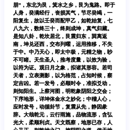
朋”，东北为艮，箕水之乡，艮为鬼路。即于
人身，癸满经行，丧损其气，节尽癸竭，一
阳复生，故以壬癸而配甲乙，如乾始复，七
八九六，数终三十，终则成坤，真气归藏。
是知八卦，乾坎居北，艮震归东，巽离返
南，坤兑还西，交布列曜，运用推移，不失
于中。中乃天心，即太中极，元精之物，眇
不可睹。天生圣人，推考度量，以效为验，
以符为证。观日月之象，拟诸其形容。若司
天者，立表测影，以为格范，占知时候，察
定吉凶。若一发号，必顺时令，准拟爻动，
则知阳生。上察河图，明乾象阴阳之交会；
下序地形，详坤体金水之妙化；中稽人心，
应时发号，动循卦节，复震从先，静因彖
辞。大哉乾元，云行雨施，品物流形，含弘
光大，柔顺利贞。天文既察，地形已存，人