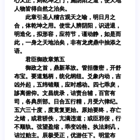
心又正，则乾坤之门，施阴阳之道，使天地
人物皆得自然之治矣。
此章引圣人稽古观天之喻，明日月之
合，体乾坤之用。使世人辨阴阳，识进退，
明造化，拟形容，应符节，谨动静，如是而
此，一身之天地治矣，非有龙虎鼎中抽添之
语。
君臣御政章第五
御政之首，鼎新革故。管括微密，开舒
布宝。要道魁柄，统化纲纽。爻象内动，吉
凶外起，五纬错顺，应时感动。四七乖戾，
誃离俯仰。文昌统录，诘责台辅，百官有
司，各典所部。日合五行精，月受六律纪。
五六三十度，度竟复更始。原始要终，存亡
之绪，或君骄佚，亢满违道；或臣邪佞，行
不顺轨。弦望盈缩，乖变凶咎。执法刺讥，
诘过贻主。辰极受正，优游任下。明堂布