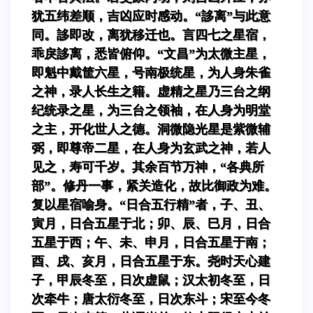
犹五纬差顺，吉凶应时感动。“誃离”与此意
同。誃即改，离犹移迁也。言四七之星宿，
乖戾誃离，悉皆俯仰。“文昌”为太微主星，
即魁中戴筐六星，号南极统星，为人身朱雀
之神，录人长生之籍。虚精之星乃三台之纲
纪统录之星，为三台之领袖，在人身为明堂
之主，开化世人之德。洞微隐光星是紫微辅
弼，即尊帝二星，在人身为玄武之神，若人
见之，寿可千岁。其余百节万神，“各典所
部”。修丹一事，紧关造化，故比御政为难。
复以星宿喻身。“日合五行精”者，子、丑、
寅月，日合五星于北；卯、辰、巳月，日合
五星于西；午、未、申月，日合五星于南；
酉、戌、亥月，日合五星于东。尧时天心建
子，甲辰冬至，日次虚鼠；汉太初冬至，日
次牵牛；唐太衍冬至，日次东斗；宋至今冬