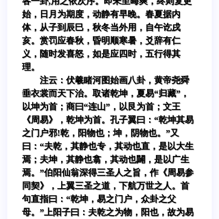
各一卦,用之依次序。即未至晦爽，终则复更
始，日月为期度，动静有早晚。春夏据内
体，从子到辰巳，秋冬当外用，自午讫戌
亥。赏罚应春秋，昏明顺寒暑，爻辞有仁
义，随时发喜怒，如是应四时，五行得其
理。
注云：伏羲睹河图始画八卦，黄帝尧舜
垂衣裳而天下治。取诸乾坤，夏易“归藏”，
以坤为首；商曰“连山”，以艮为首；文王
《周易》，乾坤为首。孔子翼曰：“乾坤其易
之门户邪!乾，阳物也；坤，阴物也。”又
曰：“夫乾，其静也专，其动也直，是以大生
焉；夫坤，其静也翕，其动也闢，是以广生
焉。”伯阳仙翁深得三圣人之旨，作《周易参
同契》，上翼三圣之道，下航万世之人。首
句直指曰：“乾坤，易之门户，众卦之父
母。”上阳子曰：夫乾之为物，阳也，故为易