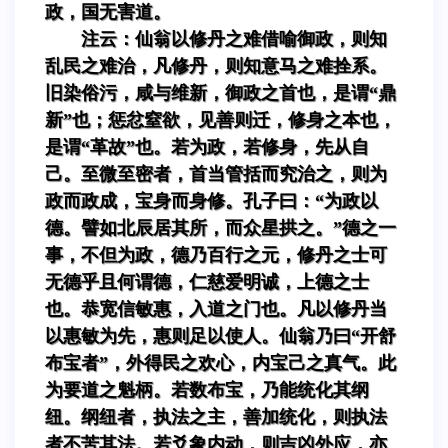
政，国无害道。
注云：仙翁以修丹之难借喻御政，则知
乱民之难治，凡修丹，则知意马之难拴系。
旧染俗污，咸与维新，御政之首也，是谓“鼎
新”也；惩忿窒欲，见善则迁，修身之本也，
是谓“革故”也。若为政，若修身，先从自
己。至微至密者，首当管括而究治之，则为
政而政成，宝身而身修。孔子曰：“为政以
德。譬如北辰居其所，而众星拱之。”德之一
事，不但为政，德乃百行之元，修丹之士可
无德乎且何谓德，仁慈爱明诚，上德之士
也。恭宽信敏惠，入道之门也。凡以修丹当
以惠敏为先，惠则足以使人。仙翁乃曰“开舒
布宝者”，外得民之欢心，内宝己之真气。此
为要道之魁柄。若数布宝，乃能统化其纲
纽。纲纽者，执法之主，善加统化，则执法
者不苦其法。若爻象内动，则吉凶外应，亦