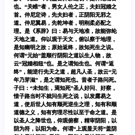
也。“关睢”者，男女人伦之正，夫妇冠婚之
首。仲尼定诗，先夫妇者，正阴阳无邪之
道。仲尼翼易，先乾坤者，明刚柔必配之
理。是《系辞》曰：易与天地准，故能弥纶
天地之道。仰以观于天文，俯以察于地理，
是知幽明之故；原始返终，故知死生之说。
何谓“元始”盖顺行阴阳之道以生人物，故
云“冠婚相纽”也。是之谓知生也。何谓“返
终”，能逆行先天之道，超凡人圣，故云“元
年乃芽滋”，是之谓知死也。昔者子路问死。
子曰：“未知生，焉知死”圣人好问、好察，
惜子路当时不就问生死之说，以发露易之
道，使后世人知有顺死逆生之理，知有和顺
道德之义，知有穷理尽性以至于命之道。是
以圣人之降世也，仰观俯察，精审阴阳，以
阴为符，以阳为命。何谓“上观显天符”盖阴