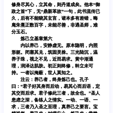
修身尽其心，立其命，则丹道成矣。他本“御
政之首”下，无“鼎新革故”一句，此书流传已
久，后有不能晓其玄言，诸本多有差错，晦
庵朱熹正数百字，未能尽善，非遇圣师，难
分玉石。
炼己立基章第六
内以养己，安静虚无。原本隐明，内照
形躯。闭塞其兑，筑固灵株。三光陆沉，温
养子珠，视之不见，近而易求。黄中渐通
理，润泽达肌肤。初正则终修，幹立未可
持。一者以掩蔽，世人莫知之。
注云：养己者，终身炼己也。孔子
曰：“君子好其身而后动，易其心而后语，定
其交而后求。君子修此三者，故全也。”圣人
患虑之深，备练人之情实。一动、一语、一
求，三者乃入圣之至理，真养己之要言。宝