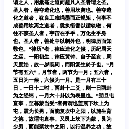
谓之人，用橐籥之道而超凡入圣者谓之圣。
圣人者，善夺造化也，善用坎离也。善夺造
化之道者，犹良工准绳墨而正规矩，何事不
成善用坎离之道者，犹执衔辔以循轨辙，何
往不获圣人者，宇宙在乎手，万化生乎身
也。圣人者，善处中以制外也，明律历而知
数也。“律历”者，律应造化之候，历纪周天
之运。一阳初生，律应黄钟。自子至亥，周
天度始，故一岁既周，而阳复生於子也。“月
节有五六”，月节者，两节为一月；五六者，
五日为一候，六候为一月。是一月有三十
日，一日十二时，两卦十二爻，则一日两卦
为之经纬，一月六十卦以为表里也。“朔旦屯
直事，至暮蒙当受”者何谓也盖震下坎上为
屯，震为长男，而能复坎中之阳，以施生育
之德，故谓屯直事。又艮上坎下为蒙，艮为
少男，而能聚坎中之阳，以行温养之功，故