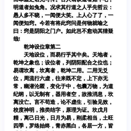
明道者如兔角。况求其行道之人乎先哲云：
愚人多不晓，一闻便大笑。上人心了了，一
闻便知窍。今若有将此窍问是何物就喻之
曰：窍是阴阳之门户。如此岂不愈动其猜疑
哉!
乾坤设位章第二
天地设位，而易行乎其中矣。天地者，
乾坤之象也；设位者，列阴阳配合之位也；
易谓坎离，坎离者，乾坤二用。二用无爻
位，周流行六虚，往来既不定，上下亦无
常，幽潜沦匿，变化于中，包囊万物，为道
纪纲，以无制有，器用者空，故推消息，坎
离没亡。言不苟造，论不虚生，引验见效，
校度神明，推类结字，原理为证。坎戊月
精，离己日光，日月为易，刚柔相当，土旺
四季，罗络始终，青赤黑白，各居一方，皆