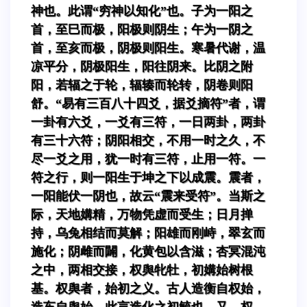
神也。此谓“穷神以知化”也。子为一阳之
首，至巳而极，阳极则阴生；午为一阴之
首，至亥而极，阴极则阳生。寒暑代谢，温
凉平分，阴极阳生，阳往阴来。比阴之附
阳，若辐之于轮，辐辏而轮转，阴卷则阳
舒。“易有三百八十四爻，据爻摘符”者，谓
一卦有六爻，一爻有三符，一日两卦，两卦
有三十六符；阴阳相交，不用一时之久，不
尽一爻之用，犹一时有三符，止用一符。一
符之行，则一阳生于坤之下以成震。震者，
一阳能伏一阴也，故云“震来受符”。当斯之
际，天地媾精，万物凭虚而受生；日月掸
持，乌兔相结而莫解；阳雄而刚峙，翠玄而
施化；阴雌而闢，化黄包以含滋；杏冥混沌
之中，两相交接，权舆牝牡，初媾始树根
基。权舆者，始初之义。古人造衡自权始，
造车自舆始。此言造化之初毓也。又，权