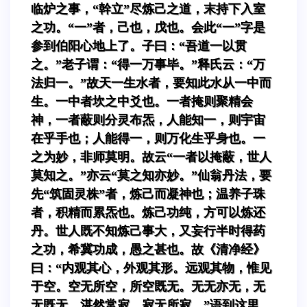
临炉之事，“幹立”尽炼己之道，末持下入室
之功。“一”者，己也，戊也。会此“一”字是
参到伯阳心地上了。子曰：“吾道一以贯
之。”老子谓：“得一万事毕。”释氏云：“万
法归一。”故天一生水者，要知此水从一中而
生。一中者坎之中爻也。一者掩则聚精会
神，一者蔽则分灵布炁，人能知一，则宇宙
在乎手也；人能得一，则万化生乎身也。一
之为妙，非师莫明。故云“一者以掩蔽，世人
莫知之。”亦云“莫之知亦妙。”仙翁丹法，要
先“筑固灵株”者，炼己而凝神也；温养子珠
者，积精而累炁也。炼己功纯，方可以炼还
丹。世人既不知炼己事大，又妄行半时得药
之功，希冀功成，愚之甚也。故《清净经》
曰：“内观其心，外观其形。远观其物，惟见
于空。空无所空，所空既无。无无亦无，无
无既无。湛然常寂，寂无所寂。”语到这里，