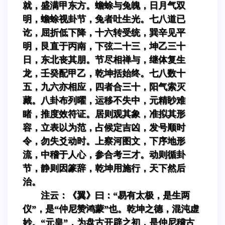
就，盛满甲东方。蟾蜍与兔魄，日月气双
明，蟾蜍视卦节，兔者吐生光。七八道已
讫，屈折低下降，十六转受统，巽辛见平
明，艮直于丙南，下弦二十三，坤乙三十
日，东北丧其朋。节尽相禅与，继体复生
龙，壬癸配甲乙，乾坤括始终。七八数十
五，九六亦相应，四者合三十，阳气索灭
藏。八卦布列曜，运移不失中，元精眇难
睹，推度效符证。居则观其象，准拟其形
容，立表以为范，占候定吉凶，发号顺时
令，勿失爻动时。上察河图文，下序地形
流，中稽于人心，参合考三才。动则循卦
节，静则因篆辞，乾坤用施行，天下然后
治。
注云：《翼》曰：“易有太极，是生两
仪”，是“仲尼赞鸿蒙”也。乾坤之德，混沌虚
妙。“元皇”，为盘古开辟之初，是仲尼稽古