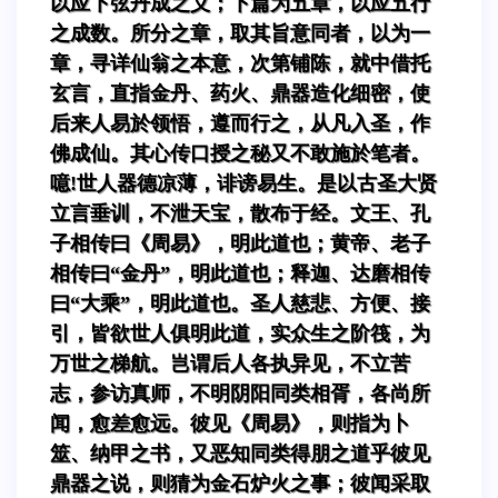
以应下弦丹成之义；下篇为五章，以应五行
之成数。所分之章，取其旨意同者，以为一
章，寻详仙翁之本意，次第铺陈，就中借托
玄言，直指金丹、药火、鼎器造化细密，使
后来人易於领悟，遵而行之，从凡入圣，作
佛成仙。其心传口授之秘又不敢施於笔者。
噫!世人器德凉薄，诽谤易生。是以古圣大贤
立言垂训，不泄天宝，散布于经。文王、孔
子相传曰《周易》，明此道也；黄帝、老子
相传曰“金丹”，明此道也；释迦、达磨相传
曰“大乘”，明此道也。圣人慈悲、方便、接
引，皆欲世人俱明此道，实众生之阶筏，为
万世之梯航。岂谓后人各执异见，不立苦
志，参访真师，不明阴阳同类相胥，各尚所
闻，愈差愈远。彼见《周易》，则指为卜
筮、纳甲之书，又恶知同类得朋之道乎彼见
鼎器之说，则猜为金石炉火之事；彼闻采取