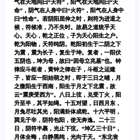
气在天地间曰“天符”，阳气在天地间曰“天
命”，阴气在人身中曰“火符”，阳气在人身中
曰“性命”。若阴阳屈伸之时，则符为进退之
候，符候准，乃不失时。故易之道统乎天
心。天心，乾之正位，子为天心阳生之户。
乾为阳物，天符纯阴。乾阳初生于二阴之下
为震，震为长子，复生于坤。复者，一阳伏
五阴也，坤为母，故曰“因母立兆基”也。钟
律应斗枢者，黄钟之律在子，斗枢之运建
子，皆应一阳始萌之时，即于三日之晡，月
之微阳生于西南，阳生于月之下北震，故
云“震庚受西方”。八日上弦，兑受丁火，阳
升至半，其平如绳。十五对望，日西月东，
月兔尽吐其光，阳满卦体成乾。十六平明，
巽见于辛，阴符包阳，使无奔逸。二十三
日，阴符半裹，光止下弦。“坤乙三十日”，
月体全晦，白静黑纯，光向于天。“东北丧