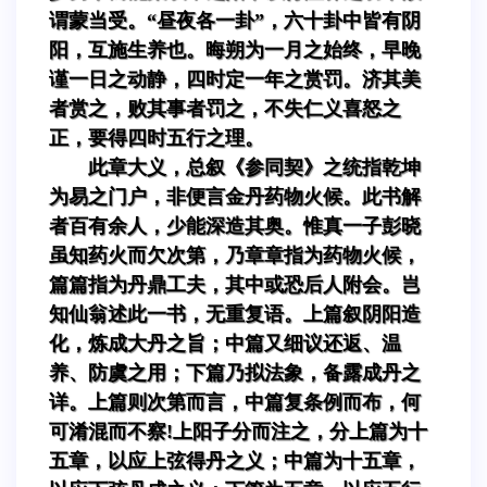
谓蒙当受。“昼夜各一卦”，六十卦中皆有阴
阳，互施生养也。晦朔为一月之始终，早晚
谨一日之动静，四时定一年之赏罚。济其美
者赏之，败其事者罚之，不失仁义喜怒之
正，要得四时五行之理。
此章大义，总叙《参同契》之统指乾坤
为易之门户，非便言金丹药物火候。此书解
者百有余人，少能深造其奥。惟真一子彭晓
虽知药火而欠次第，乃章章指为药物火候，
篇篇指为丹鼎工夫，其中或恐后人附会。岂
知仙翁述此一书，无重复语。上篇叙阴阳造
化，炼成大丹之旨；中篇又细议还返、温
养、防虞之用；下篇乃拟法象，备露成丹之
详。上篇则次第而言，中篇复条例而布，何
可淆混而不察!上阳子分而注之，分上篇为十
五章，以应上弦得丹之义；中篇为十五章，