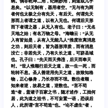
纲。倘非乾坤二用，纪纲妙用，则道或几乎
息矣。“以无制有，器用者空。”无与有为两
者何也太极之分有先天，有后天。何谓先天
形而上者谓之道，以有入无也。何谓后天形
而下者谓之器，从无入有也。老子曰：“无名
天地之始；有名万物之母。”海蟾云：“从无
入有皆如是，从有入无能几人”推度坎离消息
之功，则后天者，皆为器形滓质，而有消息
没亡；非若先天，乃有久长之道，可跻圣域
也。孔子曰：“先天而天弗违，后天而奉天
时。”世人惟顺行后天之道，故一生一死，而
轮转不息。圣人善逆用先天之道，故致知格
物，正心修身，乃长存而不氓。数往者顺，
知来者逆，故易之道，逆数也。“言不苟
造”者，盖诸子百家之书，随才述作，工拙何
居，此为道之祖书，不可妄置一语，恐误后
人，此所谓“言不苟造”也。“论不虚生”者，