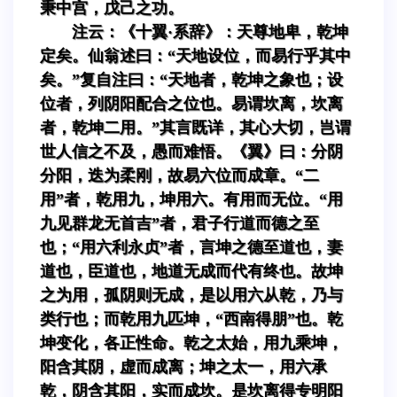
秉中宫，戊己之功。
注云：《十翼·系辞》：天尊地卑，乾坤
定矣。仙翁述曰：“天地设位，而易行乎其中
矣。”复自注曰：“天地者，乾坤之象也；设
位者，列阴阳配合之位也。易谓坎离，坎离
者，乾坤二用。”其言既详，其心大切，岂谓
世人信之不及，愚而难悟。《翼》曰：分阴
分阳，迭为柔刚，故易六位而成章。“二
用”者，乾用九，坤用六。有用而无位。“用
九见群龙无首吉”者，君子行道而德之至
也；“用六利永贞”者，言坤之德至道也，妻
道也，臣道也，地道无成而代有终也。故坤
之为用，孤阴则无成，是以用六从乾，乃与
类行也；而乾用九匹坤，“西南得朋”也。乾
坤变化，各正性命。乾之太始，用九乘坤，
阳含其阴，虚而成离；坤之太一，用六承
乾，阴含其阳，实而成坎。是坎离得专明阳