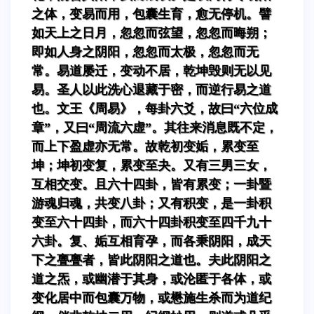
之体，变易而用，包囊生育，愈无停机。譬
如天上之日月，忽忽而弦望，忽忽而晦朔；
即如人身之阴阳，忽忽而太极，忽忽而无
常。易道屡迁，变动不居，乾坤毁则无以见
易。圣人以此洗心退藏于密，而逆行易之道
也。文王《周易》，每卦六爻，故曰“六位成
章”，又曰“周流六虚”。其往来消息既不定，
而上下盈虚亦无常。故乾初变姤，累变至
坤；坤初变复，累变至夬。又有三男三女，
互相交变。且六十四卦，皆有累变；一卦暨
游魂归魂，共变八卦；又有积变，是一卦积
变至六十四卦，而六十四卦积变至四千九十
六卦。复、姤互相育孕，而各秉阴阳，成天
下之亹亹者，皆此阴阳之道也。夫此阴阳之
道之炁，或幽潜于其身，或沦匿于各体，或
变化居中而包囊万物，或懋施生杀而为道纪