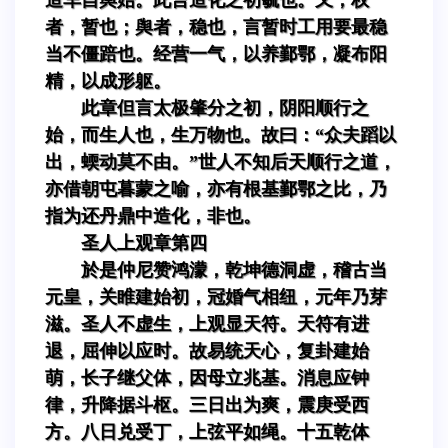
者，暂也；舆者，稳也，言暂时工用要最稳
当不僵踣也。经营一气，以养鄞鄂，凝布阳
精，以成形躯。
此章但言太极肇分之初，阴阳顺行之
始，而生人也，生万物也。故曰：“众夫蹈以
出，蝡动莫不由。”世人不知后天顺行之道，
亦借朝屯暮蒙之喻，亦有根基鄞鄂之比，乃
指为还丹鼎中造化，非也。
圣人上观章第四
於是仲尼赞鸿濛，乾坤德洞虚，稽古当
元皇，关睢建始初，冠婚气相纽，元年乃芽
滋。圣人不虚生，上观显天符。天符有进
退，屈伸以应时。故易统天心，复卦建始
萌，长子继父体，因母立兆基。消息应钟
律，升降据斗枢。三日出为爽，震庚受西
方。八日兑受丁，上弦平如绳。十五乾体