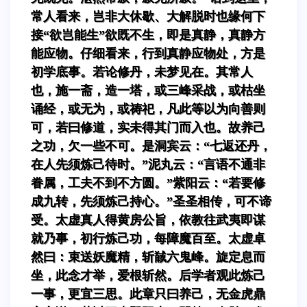
常人看来，岂非大休歇、大解脱时也缘何下
接“欲岂能生”欲既不生，即是真静，真静方
能应物。仔细看来，行到真静应物处，方是
初学底事。若论修丹，未梦见在。其常人
也，施一斋，造一塔，或三峰采战，或枯坐
诵经，或无为，或祷祀，凡此等以为向善则
可，若曰修道，实未得其门而入也。故养己
之功，欠一些不可。是洞宾云：“七返还丹，
在人先须炼己待时。”泥丸云：“言语不通非
眷属，工夫不到不方圆。”紫阳云：“若要修
成九转，先须炼己持心。”圣圣相传，可不谛
受。太虚真人得黄房公旨，依教往武夷即谋
就乃事，初行炼己功，每障魔百至。太虚卓
然曰：束送妖魔精，斩馘六鬼峰。旋定息而
坐，此念才举，爱根斩然。后学者观此炼己
一事，更宜三思。此章只曰养己，无金虎鼎