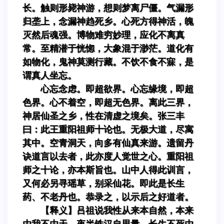
长。触则形毙神游，想则梦离尸僵。气漏形
归垄上，念漏神趋死乡。心死方得神活，魄
灭然后魂强。博物难穷妙理，应化不离真
常。至精潜于恍惚，大象混于渺茫。道化有
如物化，鬼神莫测行藏。不饮不食不寐，是
谓真人坐忘。
心忘念虑。即超欲界。心忘缘境，即超
色界。心不着空，即超无色界。离此三界，
神居仙圣之乡，性在清虚之境矣。张三丰
曰：此王重阳祖师十论也。无极大道，尽寓
其中。空青洞天，向多有仙真来游。遗留丹
诀道言以去者，此亦度人觉世之心。重阳祖
师之十论，亦本斯旨也。山中人得此训言，
又何必另寻瑶草，别采仙花。即此是长生
药、不老丹也。恭录之，以示后之好道者。
【释义】吕祖说我性从来本自然，本来
由我不由天。夜半铁汉自思量，长生不死由