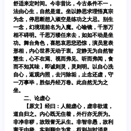
舒适来定时间。今非昔比，今古条件不一，
法由心生，自然是道。坐以静思求理悟真宗
为念，停思断想入顽空是练功之大忌。别生
一念，幻境现前名为入魔。心喻镜，千形万
相不碍明。千思万缕任来去，如如不动是坐
功。舞台角色，喜怒哀思悲恐惊，演员意表
形相，内心世界无动于衷。定静无为自然智
慧生，心不在焉、视而弗见、听而弗闻，食
而不知其味，即诚则灵，灵则明。以自心洗
自心，返观内照，去污除垢，止念还虚，守
一万事毕，胜似丹经万卷。此自然无为之
坐。
二、论虚心
【原文】经曰：人能虚心，虚非欲道，
道自归之。内心既无住着，外行亦无所为。
非净非秽，故毁誉无从生。非智非愚，故利
害无由挠。实则顺中为常，权则与时消息。