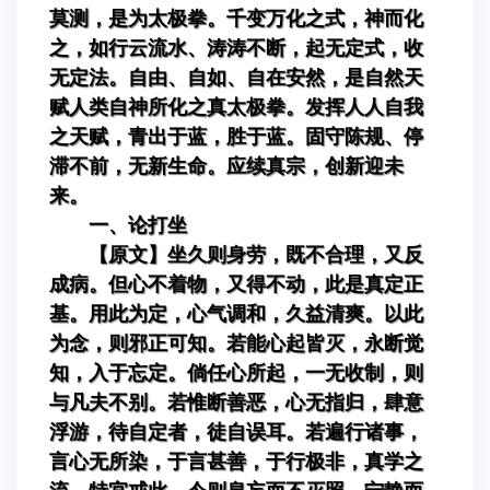
莫测，是为太极拳。千变万化之式，神而化
之，如行云流水、涛涛不断，起无定式，收
无定法。自由、自如、自在安然，是自然天
赋人类自神所化之真太极拳。发挥人人自我
之天赋，青出于蓝，胜于蓝。固守陈规、停
滞不前，无新生命。应续真宗，创新迎未
来。
一、论打坐
【原文】坐久则身劳，既不合理，又反
成病。但心不着物，又得不动，此是真定正
基。用此为定，心气调和，久益清爽。以此
为念，则邪正可知。若能心起皆灭，永断觉
知，入于忘定。倘任心所起，一无收制，则
与凡夫不别。若惟断善恶，心无指归，肆意
浮游，待自定者，徒自误耳。若遍行诸事，
言心无所染，于言甚善，于行极非，真学之