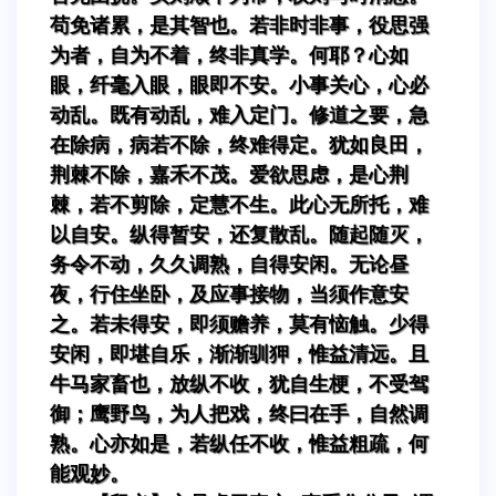
苟免诸累，是其智也。若非时非事，役思强
为者，自为不着，终非真学。何耶？心如
眼，纤毫入眼，眼即不安。小事关心，心必
动乱。既有动乱，难入定门。修道之要，急
在除病，病若不除，终难得定。犹如良田，
荆棘不除，嘉禾不茂。爱欲思虑，是心荆
棘，若不剪除，定慧不生。此心无所托，难
以自安。纵得暂安，还复散乱。随起随灭，
务令不动，久久调熟，自得安闲。无论昼
夜，行住坐卧，及应事接物，当须作意安
之。若未得安，即须赡养，莫有恼触。少得
安闲，即堪自乐，渐渐驯狎，惟益清远。且
牛马家畜也，放纵不收，犹自生梗，不受驾
御；鹰野鸟，为人把戏，终曰在手，自然调
熟。心亦如是，若纵任不收，惟益粗疏，何
能观妙。