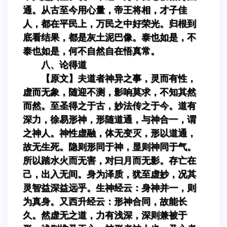
通。从古至今用心量，帝王将相，才子佳
人，都在平民上，万民之中好荣光。归根到
底看结果，都是灰土泥巴像。泰也如是，不
泰也如是，何不自然自在悟真常。
八、论得道
【原文】夫道者神异之事，灵而有性，
虚而无象，随迎不测，影响莫求，不知其然
而然。至圣得之于古，妙法传之于今。道有
深力，徐易形神，形随道通，与神合一，谓
之神人。神性虚融，体无变灭，形以道通，
故无生死。隐则形同于神，显则神同于气。
所以踏水火而无害，对曰月而无影。存亡在
己，出入无间。身为泽质，犹至虚妙，况其
灵智益深益远乎。生神经云：身神并一，则
为真身。又西升经云：形神合同，故能长
久。然虚无之道，力有浅深，深则兼被于