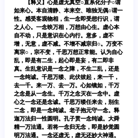
【释义】心是虚无真空○直系化分子○谓
如来心。本自清静、本来空、唯独无偶○谓一
性。感受客观物相，生一念即受想行识，谓
之人心。一念映万相，万想由心生。虚心本
自不动，只是意识在心内行。意多，虚不
增，无意，虚不减。不增不减宗归○。万变不
离宗○，宗不变，千思万想正常能。认为自心
乱，即是有二生，起心即是妄，有二即非
真。生乱意识是一念之障，不生二乱，还是
一念纯诚。千思万缕、此伏彼起，来一千，
去一千。来一万、去一万。心如镜如，千万
之念是从一念生。千万之念灭在一念中。虚
心之一念还是念诚。千思万缕任来去，别生
二念，即是一念纯诚。老子抱元守一念。释
迦万法归一性圆明。孔子贯一念纯诚。大舜
精一万法通。若将一念归无念，即是妙觉圆
明万法通。一念还虚无，虚无还妙大神通。