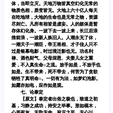
体，当即立灭。天地万物皆真空幻化无常的
物质色相，质变皆无。大地上六十亿人每天
在吃地球，大地的生命也是无常之物，资源
尽则亡。凡所有相皆是虚妄。人的躯体是暂
存体幻化身。一波下去一波上来，长江后浪
推前浪，一波新人换旧人。人潮永无了休，
一潮天子一潮臣，帝王将相、才子佳人只不
过是银幕电影，时过境迁影也无。功名利
禄、酒色财气、父母深恩、夫妻儿女之重
爱，不入真生命○之流。放手如是，不放手也
如是。生不带来，死不带去，何苦为了贪欲
牺牲了真明命○。一切有为法，如梦幻泡影。
如露亦如电，应作如是观。
七、论泰定
【原文】泰定者出俗之极也，致道之初
基，习静之成功，持安之毕事。形如槁木，
心若死灰，无取无舍，寂灭之至。无心以