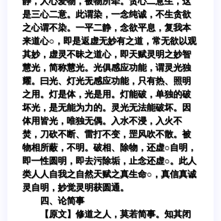
静，人心爱物，被物所牵。贪心二意生，这
是三心二意。此谓染，一念纯诚，不生贪欲
之心谓不染。一平二静，念欲平息，复我本
来道心○，即是返虚无妙有之道，常无欲以观
其妙，虚灵不昧之道心，即天赋灵明之妙智
慧光，简称慧光。光俱感应功能，谓灵光独
耀。曰光、灯光无感应功能，只有热、照明
之用。灯是体，光是用。灯能破，单独的破
坏光，是无能为力的。灵光无法能破坏。因
体用皆光，唯独无偶。入水不浸，入火不
焚，刀砍不断、雷打不变，罡风吹不散。被
物相所蔽，不明。破相、除物，还虚○自明，
即一性圆明，即去污除垢，止念还虚○。此人
类人人自我之自然天赋之真生命○，真信真诚
灵自明，妙觉灵明获圆通。
四、论简事
【原文】修道之人，莫若简事。知其闭