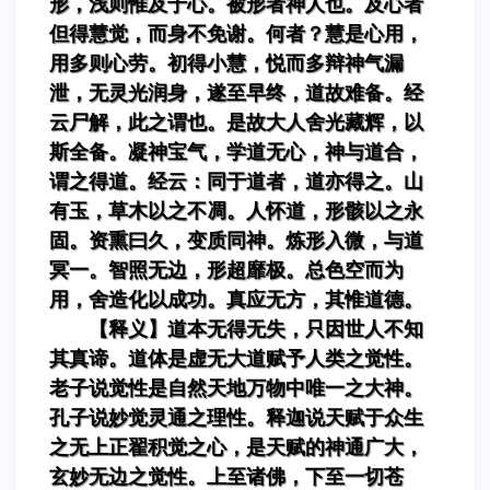
形，浅则惟及于心。被形者神人也。及心者
但得慧觉，而身不免谢。何者？慧是心用，
用多则心劳。初得小慧，悦而多辩神气漏
泄，无灵光润身，遂至早终，道故难备。经
云尸解，此之谓也。是故大人舍光藏辉，以
斯全备。凝神宝气，学道无心，神与道合，
谓之得道。经云：同于道者，道亦得之。山
有玉，草木以之不凋。人怀道，形骸以之永
固。资熏曰久，变质同神。炼形入微，与道
冥一。智照无边，形超靡极。总色空而为
用，舍造化以成功。真应无方，其惟道德。
【释义】道本无得无失，只因世人不知
其真谛。道体是虚无大道赋予人类之觉性。
老子说觉性是自然天地万物中唯一之大神。
孔子说妙觉灵通之理性。释迦说天赋于众生
之无上正翟积觉之心，是天赋的神通广大，
玄妙无边之觉性。上至诸佛，下至一切苍