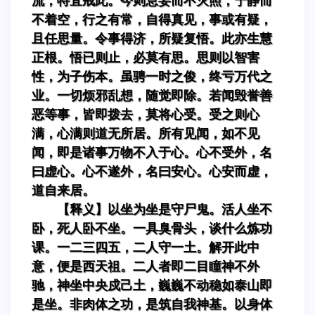
流，特宜戒此。今则息妄而不灭照，宁静而
不着空，行之有常，自得真见，事或有疑，
且任思量。令事得济，所疑复悟。此亦生慧
正根。悟已则止，必莫有思。思则以智害
性，为子伤本。虽骋一时之俊，终亏万代之
业。一切烦邪乱想，随觉即除。若闻毁誉善
恶等事，皆即拨去，莫将心受。受之则心
满，心满则道无所居。所有见闻，如不见
闻，即是诸事万物不入于心。心不受外，名
曰虚心。心不遂外，名曰安心。心安而虚，
道自来居。
【释义】以坐为坐是守尸鬼。活人坐不
卧，死人卧不坐。一具臭骨头，谈什么炼功
课。一二三四五，二人守一土。解开此中
意，便是西天祖。二人者即二目瞳神不外
驰，神坐中央戍己土，巍巍不动稳如泰山即
是坐。非肉体之功，是筑自我神基。以身体