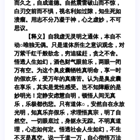
而久之，自成道德。自然震雷破山而不惊，
白刃交前而不惧，视名利如过隙，知生死如
溃瘤。用志不分乃凝于神，心之虚妙，不可
思议。
【释义】自我虚无灵明之通体，本自不
动○唯独无偶。只是道体所生之意识观念，对
万紫千红千般欲念，穷追猛赶，贪之不舍。
悟透人生如幻，酒色财气眼前乐，两眼一闭
万有空。为这个臭皮囊牺牲真明命，享一时
的假欢乐，受万年的真痛苦。认为是臭皮囊
在享乐，其实是觉性感受。岂不知障蔽的是
妙明光！定静安虑慧自明，顿悟人间无真
乐，乐极都伤悲。只有道体○，安然自在永放
光明，知真乐弃假乐，求理悟真宗，明了自
然空。一切眼底过，身躯永无踪。不明真道
理，心态如何定。悟透社会人生如幻，不生
不灭是真空。说一千道一万，自心彻悟万法