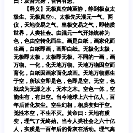
曰：及吾无身，吾何有患。
【释义】无极真空纯至静，静到极点太
极生。无极真空○。太极先天混元一气。两
仪，天地变易之气。皇极交易之气，即物质
世界，人类社会。由混元一气开始统称为
色，色由空转化而生。画是白纸，画家化而
生画，白纸即画，画即白纸。无极化太极，
无极即太极，太极即无极。不同的一画，画
万物。一化，化天地万物。天地万物因空而
育化，白纸因画家而化成画。天地万物源生
于空，所以空即是色，色即是空。无空，色
就成为无源之水，无本之木。空色一体，空
能生有，有归空。当今地球上六十亿人，百
年后皆化灰尘。空生幻相，相质变归于空。
觉性本空，不生不灭。黄帝曰：天地有质
变，理气了无终始。当今人类社会之六十亿
人，实质是一百年后的骨灰在活动。理气离