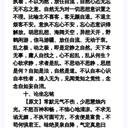
执着，不以为然，放任自流，自然心态无忘
无不忘之意。自然无为对一切思想意识置之
不理。比喻主不喜客，客无颜自退。不退主
烦客不安。意执不忘心不安，忘心态意识得
解放。胡思乱想、海阔天空，异想天开，野
鹤闲游，信马游疆、放任自流、无动于衷。
乱之极，动之极，即是定静之自然。天下本
无事，庸人自找之，心不起乱，乱从何生？
心欲求静，求者是乱。不思动不思静，思想
是何？自如是法，自然是道。不认自本心识
自本性者，难入无为，见闻觉知之觉性，念
念自如妄自消。
十、论坐忘铭
【原文】常默元气不伤，少思慧烛内
光。不怒百神和畅，不恼心地清凉。不求无
谄无媚，不执可圆可方。不贪便是富贵，不
苟何惧君王。味绝灵泉自降，气定真息曰