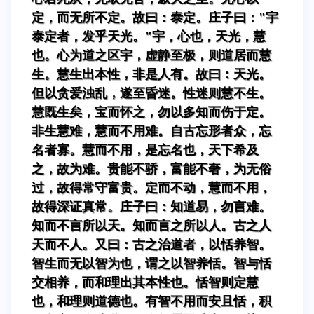
定，而无所不定。故曰：泰定。庄子曰："宇
泰定者，发乎天光。"宇，心也，天光，慧
也。心为道之区宇，虚静至极，则道居而慧
生。慧生出本性，非是人有。故曰：天光。
但以贪爱浊乱，遂至昏迷。性迷则慧不生。
慧既生矣，宝而怀之，勿以多知而伤于定。
非生慧难，慧而不用难。自古忘形者众，忘
名者寡。慧而不用，是忘名也，天下希及
之，故为难。贵能不骄，富能不奢，为无俗
过，故得常守富贵。定而不动，慧而不用，
故得深证真常。庄子曰：知道易，勿言难。
知而不言所以天。知而言之所以人。古之人
天而不人。又曰：古之治道者，以恬养智。
智生而无以智为也，谓之以智养恬。智与恬
交相养，而和理出其本性也。恬智则定慧
也，和理则道德也。有智不用而安且恬，积