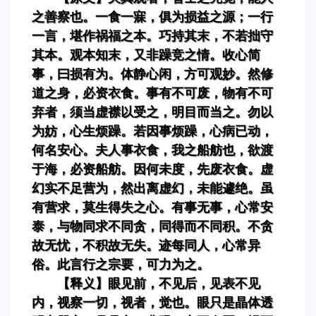
之善察也。一食一寐，俱为损益之源；一行
一言，堪作祸福之本。巧持其末，不若拙守
其本。观本知末，又非躁竞之情。收心简
事，曰损有为。体静心闲，方可观妙。然修
道之身，必资衣食。事有不可废，物有不可
弃者，须当虚襟以受之，明目而当之。勿以
为妨，心生烦躁。若因事烦躁，心病已动，
何名安心。夫人事衣食，我之船舫也，欲渡
于海，必资船舫。因何未度，先废衣食。虚
幻实不足营为，然出离虚幻，未能遽绝。虽
有营求，莫生得失之心。有事无事，心常安
泰，与物同求不同贪，同得而不同积。不贪
故无忧，不积故无失。迹每同人，心常异
俗。此言行之宗要，可力为之。
【释义】眼见前，不见后，见表不见
内，视察一切，视者，觉也。眼只是晶体透