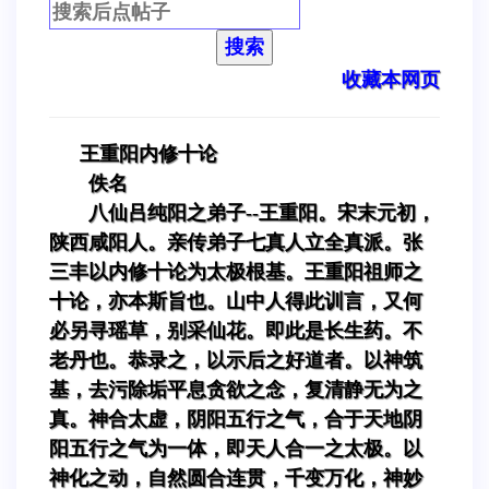
搜索
收藏本网页
王重阳内修十论
佚名
八仙吕纯阳之弟子--王重阳。宋末元初，
陕西咸阳人。亲传弟子七真人立全真派。张
三丰以内修十论为太极根基。王重阳祖师之
十论，亦本斯旨也。山中人得此训言，又何
必另寻瑶草，别采仙花。即此是长生药。不
老丹也。恭录之，以示后之好道者。以神筑
基，去污除垢平息贪欲之念，复清静无为之
真。神合太虚，阴阳五行之气，合于天地阴
阳五行之气为一体，即天人合一之太极。以
神化之动，自然圆合连贯，千变万化，神妙