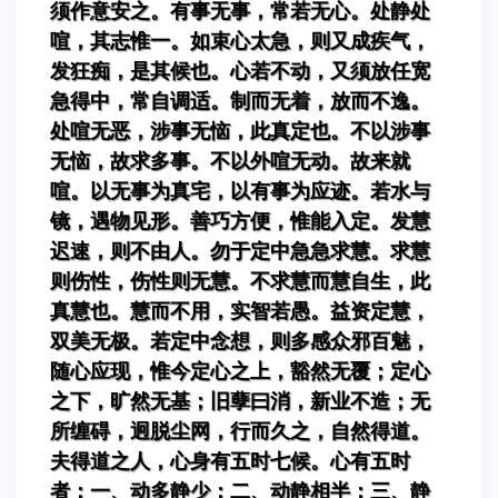
须作意安之。有事无事，常若无心。处静处
喧，其志惟一。如束心太急，则又成疾气，
发狂痴，是其候也。心若不动，又须放任宽
急得中，常自调适。制而无着，放而不逸。
处喧无恶，涉事无恼，此真定也。不以涉事
无恼，故求多事。不以外喧无动。故来就
喧。以无事为真宅，以有事为应迹。若水与
镜，遇物见形。善巧方便，惟能入定。发慧
迟速，则不由人。勿于定中急急求慧。求慧
则伤性，伤性则无慧。不求慧而慧自生，此
真慧也。慧而不用，实智若愚。益资定慧，
双美无极。若定中念想，则多感众邪百魅，
随心应现，惟今定心之上，豁然无覆；定心
之下，旷然无基；旧孽曰消，新业不造；无
所缠碍，迥脱尘网，行而久之，自然得道。
夫得道之人，心身有五时七候。心有五时
者：一、动多静少；二、动静相半；三、静