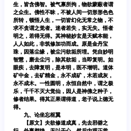
生，皆含佛智。被气禀所拘，物欲蒙蔽者谓
之众生。佛性不昧，不被人间一切形形色色
所转，顿悟人生，一切皆幻化无常之物，不
求不贪谓之觉者。迷者若失，实无失。悟者
明之，若得无得。其神秘妙玄是天赋本能，
人人如此，非筑修加功而成。原是金丹宝
珠，因落尘缘，被尘污欲垢所埋。凭自妙明
智慧，磨去尘污，除其欲垢，当即复明。如
眼疾，去障复明，是本明，医不增明。道体
矿中金，去矿精金，永不成矿，木若成灰，
永不成木。一性圆明，永恒自然中，谓之极
乐，千千不灭大觉仙，因人是神佛之种子，
修者结果。得其正果谓得道，老子说上德无
得。
九、论坐忘枢翼
【原文】夫欲修道成真，先去邪僻之
行。外事都绝，无以干心。然后内观正觉。