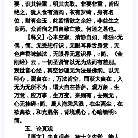
要，识其轻重，明其去取。非要非重，皆应
绝之。犹人食有酒肉，衣有罗绮，身有名
位，财有金玉，此皆情欲之余好，非益生之
良药。众皆徇之而自致亡败。何迷之甚也。
【释义】心本空寂、清静自如、唯独○无
偶，简。无受想行识，无眼耳鼻舌身意，无
色声香味触法，无眼界无意识界，○简。《金
刚经》云，一切圣贤皆以无为法而有差别。
观世音心经，真空妙理无为法是佛纲。以无
印心，观自在○，万法皆空。而获大自在，入
无为无所不为，谓大自在菩萨。观万象，生
万意，应万事，生万变。来则有，去则无，
心无挂碍○简。居人海乘风浪，在尘离尘，在
欲离欲，和光混俗，背境观心，心喻镜明○
简。
五、论真观
【原文】夫真观者，智士之先觉，能人