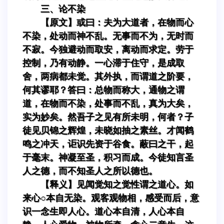
三、论不染
【原文】或曰：夫为大道者，在物而心
不染，处动而神不乱。无事而不为，无时而
不寂。今独避动而取安，离动而求定。劳于
控制，乃有动静。一心滞于住守，是成取
舍，两病都未觉。其外执，而谓道之阶要，
何其谬耶？答曰：总物而称大，通物之谓
道，在物而不染，处事而不乱，真为大矣，
实为妙矣。然吾子之见有所未明，何者？子
徒见贝锦之辉煌，未晓如抽之素丝。才闻鹤
鸣之冲天，讵识先资于谷食。蔽曰之干，起
于毫末。神凝至圣，积习而成。今徒知言圣
人之德，而不知圣人之所以德也。
【释义】见闻觉知之觉性谓之道心。如
来心○本自无染。观客观物相，感受而后，意
识一念生即人心。道心本自清，人心本自