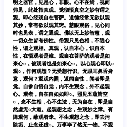
明之器官，见是心，非眼。心不在焉，视而
弗见，此处指真观。觉彻悟真空之妙有谓之
观。即心经观自在菩萨。道德经常无欲以观
其妙，常有欲以观其窍。慧眼观俗，见心同
时也见表，谓之通观。佛以无上妙智慧，观
一切众生皆有佛性。俗观只见色相，不透心
性，谓之观相。真观，认自本心，识自本
性，在悟观者是谁。观自在菩萨的观者是如
来心○，被观者也是如来心○。以心观心即以○
观○，作何观想？无受想行识、无眼耳鼻舌身
意，观何？返观内照，返闻自性，闻者即是
觉。自参自悟自觉，内不生观念，外不起观
心。观者，自在自如如即○。照见五蕴皆空
○，念不生相，心不生法，无为自在，即是自
然虚无○大道。起观想之念，生观妙之障。有
障观何，蔽观者昧。不生观想之念，即去污
除垢、止念还虚○。万事毕了然无一物。不观