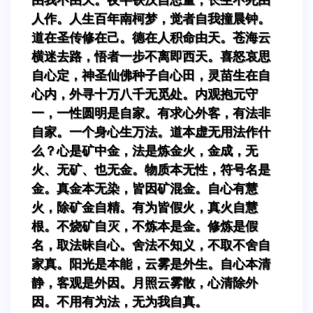
人作。人生百年南柯梦，觉者自我撞晨钟。
道在圣传修在己。德在人积命由天。苍海云
横迷去路，悟者一步不离即西天。喜怒哀思
自心定，神圣仙佛种子自心田，灵苗生在自
心内，外寻十万八千无觅处。内观抱元守
一，一性圆明是自家。有求心外客，有法非
自家。一个身心生万法。道本虚无用法作什
么？心是矿中金，法是炼金火，金成，无
火、无矿、也无金。物质本无性，符号名是
金。真金本无染，皆因矿混金。自心有慧
火，除矿金自精。有为皆假火，真火自慧
根。不烧矿自灭，不炼本是金。修炼是假
名，取法昧自心。舍法不知义，不取不舍自
家真。阳光是本能，云雾是外生。自心本清
静，客观是外因。月照云雾散，心清除外
因。不用有为法，无为我自真。