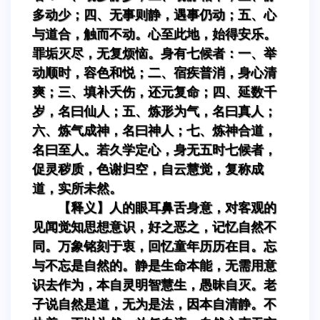
多动少；四、无事则静，遇事仍动；五、心
与道合，触而不动。心至此地，始得安乐。
罪垢灭尽，无复烦恼。身有七候者：一、举
动顺时，容色和悦；二、宿疾普消，身心清
爽；三、填补夭伤，还元复命；四、延数千
岁，名曰仙人；五、炼形为气，名曰真人；
六、炼气成神，名曰神人；七、炼神合道，
名曰至人。若久学定心，身无五时七候者，
促灵秽质，色谢归空，自云慧觉，复称成
道，实所未然。
【释义】人的眼耳鼻舌身意，对客观的
见闻觉知思想意识，好之恶之，记忆自然不
同。万象铭刻于衷，回忆童年历历在目。忘
与不忘是自然的。静是生命本能，无需用意
识去作为，本自灵明智慧生，愚昧自灭。老
子说自然是道，无为是法，因本自清静。不