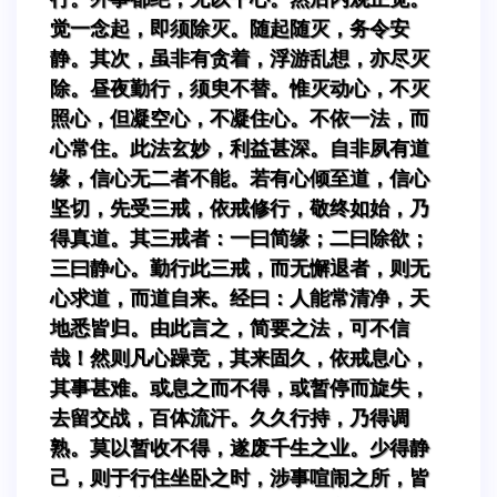
觉一念起，即须除灭。随起随灭，务令安
静。其次，虽非有贪着，浮游乱想，亦尽灭
除。昼夜勤行，须臾不替。惟灭动心，不灭
照心，但凝空心，不凝住心。不依一法，而
心常住。此法玄妙，利益甚深。自非夙有道
缘，信心无二者不能。若有心倾至道，信心
坚切，先受三戒，依戒修行，敬终如始，乃
得真道。其三戒者：一曰简缘；二曰除欲；
三曰静心。勤行此三戒，而无懈退者，则无
心求道，而道自来。经曰：人能常清净，天
地悉皆归。由此言之，简要之法，可不信
哉！然则凡心躁竞，其来固久，依戒息心，
其事甚难。或息之而不得，或暂停而旋失，
去留交战，百体流汗。久久行持，乃得调
熟。莫以暂收不得，遂废千生之业。少得静
己，则于行住坐卧之时，涉事喧闹之所，皆