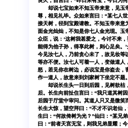
良久，自言曰：“昨日来有宝，今日为
却说七宝如来不知玉帝来意，见玉
尊，相见礼毕。众如来言曰：“某七人
接天树，径到宝殿请教。不知玉帝来意
面金光灿灿，不知是你七人金光现。玉
众臣，说：‘这树我甚爱之，今讨不来，
能得为他子孙，得享此树，则心足矣。
今见汝七人，乃前贪心未了，故见妆等
等亦不便。汝七人可着一人，变做道人
怒，若见你在树边，必说宝是你盗去，
作一道人，故意来到刘家树下坐定不题
却说长生头一日到后园，见树欲枯
后。长生向前扯住言曰：“我只道其树
后园于厅堂中审问。其道人只又是微笑
长生大惊，望空拜曰：“不才不识老仙，
生曰：“何故倚树为光？”仙曰：“某兄
曰：“前者天宫无宝，则我兄弟显耀；今