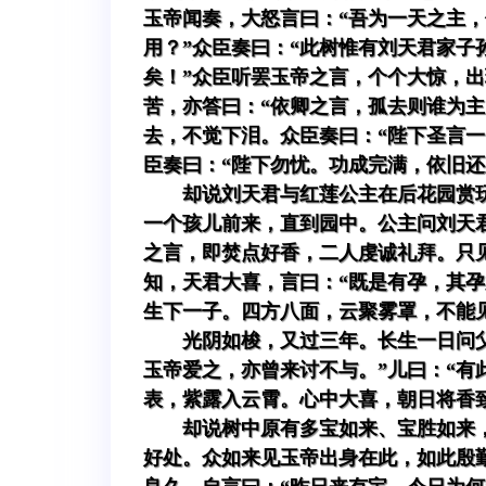
玉帝闻奏，大怒言曰：“吾为一天之主，
用？”众臣奏曰：“此树惟有刘天君家子
矣！”众臣听罢玉帝之言，个个大惊，
苦，亦答曰：“依卿之言，孤去则谁为主
去，不觉下泪。众臣奏曰：“陛下圣言一
臣奏曰：“陛下勿忧。功成完满，依旧
却说刘天君与红莲公主在后花园赏
一个孩儿前来，直到园中。公主问刘天君
之言，即焚点好香，二人虔诚礼拜。只
知，天君大喜，言曰：“既是有孕，其
生下一子。四方八面，云聚雾罩，不能
光阴如梭，又过三年。长生一日问
玉帝爱之，亦曾来讨不与。”儿曰：“有
表，紫露入云霄。心中大喜，朝日将香
却说树中原有多宝如来、宝胜如来
好处。众如来见玉帝出身在此，如此殷