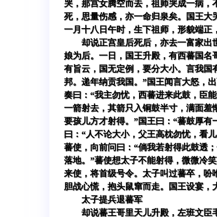
哭，那宫女腾空而去，祖师哭成一病，
死，思量伤感，亦一命归泉矣。国王大
一月十八日午时，生下祖师，形貌端正
却说正宫皇后死后，亦去一富家出
娘为后。一日，国王升殿，有西蕃国名
有旨云，国无定例，要分大小。言我国
邦。递年纳贡我国。”国王闻言大怒，
奏曰：“我主勿忧，西蕃进来此鼓，臣
一箭射去，其箭只入铜鼓半寸，满面羞
要孩儿方才射得。”国王曰：“蕃鼓厚
曰：“人不论大小，父王高枕勿忧，看
蕃使，向前问曰：“倘我若射得此鼓透；
落地。”蕃使想太子不能射得，微微冷
来使，将首级号令。太子叫过蕃卒，吩
胆战心慌，抱头鼠窜而走。国王设宴，
太子提兵退蕃军
却说蕃王哥里天儿升殿，左班文臣