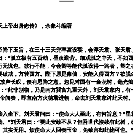
天上帝出身志传》，余象斗编著
帝降下玉旨，在三十三天兜率宫设宴，会浮天君、张天君
曰：“孤立极有五百劫，昼夜勤劳。细观孤之中天，不如
万无忧也。欲行不能，今会卿等能代孤设得一路者，卿之功
要破戒，方转西方。陛下原是修仙，安能入得西方？欲脱
觉放声长叹，便有思降之意。忽见对面有一金花树，毫光灿
曰：“此非别物，乃是南方巽宫九重天外，刘天君家内，有
玉帝闻奏，即宣南方火德君进朝，命去刘天君家讨此天树
接入坐下。刘天君问曰：“使命大人至此，有何旨意？”星
物。”刘天君曰：“要此安敢不从？但吾世代接续有此树，
。其实无用。烦使命大人回奏玉帝，免致害却此物可也。