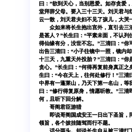
曰：”欲到天心，当别恩爱。如存贪爱，
堂拜辞父母。要入三十三天。刘天君与
云一散，刘天君夫妇不见了孩儿，大哭
众如来将长生抱出宫外，直引去三
是甚人？”长生曰：“平素未面，不认列
得仙缘有分，没世不忘。”三清曰：“
出告三清曰：“小子往镜中一照，镜内却
十三天，九重天外投胎？”三清曰：“
贪心。”长生曰：“何得再复前身真正之
生曰：“今在天上，往何处修行！”三清
中界有一蓬莱山，乃天下第一名山，等我
曰：“修行得复原身，情愿听教。”三
何，且听下回分解。
哥阁君臣游猎
即说哥阁国成安王一日出下圣旨，
领旨，各个披挂随驾而行不题。
话分两头。却说长生自从被三清打