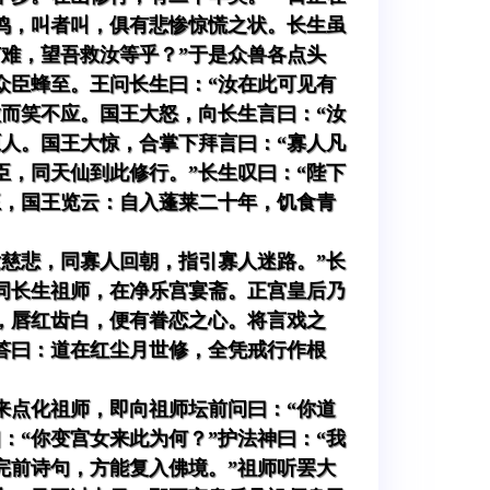
鸣，叫者叫，俱有悲惨惊慌之状。长生虽
难，望吾救汝等乎？”于是众兽各点头
众臣蜂至。王问长生曰：“汝在此可见有
而笑不应。国王大怒，向长生言曰：“汝
人。国王大惊，合掌下拜言曰：“寡人凡
，同天仙到此修行。”长生叹曰：“陛下
王，国王览云：自入蓬莱二十年，饥食青
慈悲，同寡人回朝，指引寡人迷路。”长
同长生祖师，在净乐宫宴斋。正宫皇后乃
，唇红齿白，便有眷恋之心。将言戏之
答曰：道在红尘月世修，全凭戒行作根
来点化祖师，即向祖师坛前问曰：“你道
：“你变宫女来此为何？”护法神曰：“我
完前诗句，方能复入佛境。”祖师听罢大