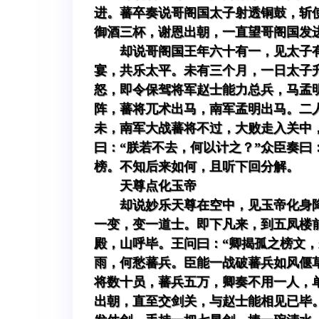
进。蕃卒奏说哥阁国太子射透铜鼓，斩
御酒三杯，谢恩出朝，一直望哥阁国发
却说哥阁国王年六十有一，见太子
宴，共乐太平。未有三个月，一日太子
怒，即令保驾将军赵士能力总兵，马孟
阵，蕃将兀术出马，南军孟明出马。二
未，南军大战蕃将不过，大败走入关中
曰：“朕若不去，何以计之？”众臣奏曰
榜。不知后来如何，且听下回分解。
天尊点化玉帝
却说妙乐天尊在空中，见玉帝化身
一变，变一道士。即下凡来，到五凤楼
殿，山呼毕。王问曰：“卿揭孤之榜文
雨，何愁蕃兵。臣能一战破蕃兵如风偃草
将数十员，蕃兵五万，卿奏不用一人，
出朝，直至交剑关，与赵士能相见已毕