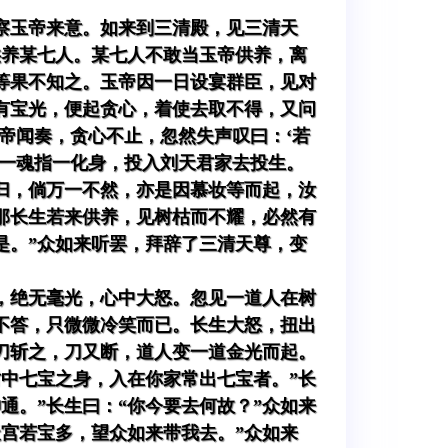
察玉帝来意。如来到三清殿，见三清天
供养某七人。某七人不敢当玉帝供养，离
等果不知之。玉帝因一日设宴群臣，见对
有宝光，便起贪心，着使去取不得，又问
玉帝闻奏，贪心不止，忽然失声叹曰：‘若
将一魂指一化身，投入刘天君家去投生。
归，倘万一不然，亦是因慕妆等而起，汝
那长生若来供养，见树枯而不耀，必然有
是。”众如来听罢，拜辞了三清天尊，变
，绝无毫光，心中大怒。忽见一道人在树
不答，只微微冷笑而已。长生大怒，扭出
刀斩之，刀又断，道人变一道金光而起。
树中七宝之身，入在你家常出七宝者。”长
通。”长生曰：“你今要去何故？”众如来
天宫若宝多，望众如来带我去。”众如来