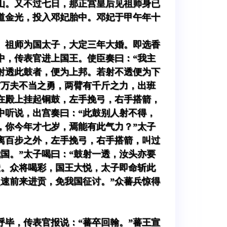
山。又不过七日，那正宫皇后见祖师身已
道金光，投入邓妃胎中。邓妃于甲午年十
。祖师为国太子，大定三年大婚。即选香
中，传表官进上国王。使臣奏曰：“我主
射透此鼓者，便为上邦。若射不透便为下
有万夫不当之勇，两臂有千斤之力，出班
在殿上挂起铜鼓，左手挽弓，右手搭箭，
中听说，出宫奏曰：“此鼓别人射不得，
，你今年才七岁，焉能有此气力？”太子
离百步之外，左手挽弓，右手搭箭，叫过
国。”太子喝曰：“鼓射一透，汝头亦要
透。众将喝彩，国王大悦，太子即命斩此
速前来进贡，免我国征讨。”众蕃兵惊得
毕，传表官报说：“蕃卒回翰。”蕃王宣