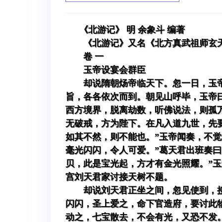
《北游记》 明 余象斗 编著
《北游记》又名《北方真武祖师玄
卷 一
玉帝设宴会群臣
却说隋朝炀帝临天下。忽一日，玉
旨，各各依次而到。朝见山呼毕，玉帝
西方境界，脱离劫数，听佛说法，则孤
无破戒，方为陛下。在凡入道九世，先
如其不然，则不能也。”玉帝闻奏，不
毫光闪闪，令人可爱。”葛天君出班奏
贝，此是宝光起，方才有金光照耀。”
宫刘天君家讨接天树不题。
却说刘天君正坐之间，忽见使到，
闪闪，圣上爱之，命下官造府，要讨此
动之，七宝散去，不会有光，又恐不发