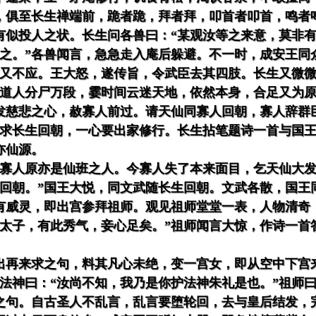
，俱至长生禅端前，跪者跪，拜者拜，叩首者叩首，鸣者
有似投人之状。长生问各兽曰：“某观汝等之来意，莫非有
避之。”各兽闻言，急急走入庵后躲避。不一时，成安王同
生又不应。王大怒，遂传旨，令武臣去其四肢。长生又微微
此道人分尸万段，霎时间云迷天地，依然本身，合足又为原
发慈悲之心，赦寡人前过。请天仙同寡人回朝，寡人辞群臣
，求长生回朝，一心要出家修行。长生拈笔题诗一首与国
亦仙源。
，寡人原亦是仙班之人。今寡人失了本来面目，乞天仙大发
下回朝。”国王大悦，同文武随长生回朝。文武各散，国王
有威灵，即出宫参拜祖师。观见祖师堂堂一表，人物清奇
个太子，有此秀气，妾心足矣。”祖师闻言大惊，作诗一首
。
出再来求之句，料其凡心未绝，变一宫女，即从空中下宫
护法神曰：“汝尚不知，我乃是你护法神朱礼是也。”祖师曰
之句。自古圣人不乱言，乱言要堕轮回，去与皇后结发，