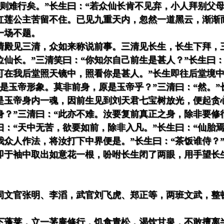
则难行矣。”长生曰：“若众仙长肯不见弃，小人拜别父母
红莲公主苦留不住。已见九重天内，忽然一道黑云，渐渐
一场不题。
清殿见三清，众如来称说前事。三清见长生，长生下拜，
位仙长。”三清笑曰：“你知尔自己前生是甚人？”长生曰
你可在我后堂照天镜中，照看你是甚人。”长生即往后堂境
是玉帝形象。莫非前身，原是玉帝乎？”三清曰：“然。”
你是玉帝身内一魂，因前生见到刘天君七宝树放光，便起贪
身？”三清曰：“此亦不难。汝要复前真正之身，除非要修
曰：“天中无苦，欲要如前，除非入凡。”长生曰：“仙胎
众人作法，将汝打下中界便是。”长生曰：“茶饭谁侍？”
清即于袖中取出如意花一根，吩咐长生闭了两眼，用手望长
同文官张明、李滔，武官刘飞虎、郑正等，两班文武，整
下蓬莱，立一茅庵修行，饥食青松，渴饮甘泉，不敢擅离