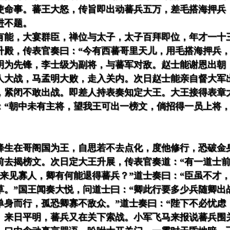
使命事。蕃王大怒，传旨即出动蕃兵五万，差毛搭海押兵
进不题。
有能，大宴群臣，禅位与太子，太子百拜即位，年才一十
升殿，传表官奏曰：“今有西蕃哥里天儿，用毛搭海押兵，
明为先锋，李士级为副将，与蕃军对敌。赵士能谢恩出朝
人大战，马孟明大败，走入关内。次日赵士能亲自督大军
，紧闭不敢出战。即差人持表奏知定大王。大王接得表章
：“朝中未有主将，望我王可出一榜文，倘招得一员上将
降生在哥阁国为王，自思若不去点化，度他修行，恐破金
前去揭榜文。次日定大王升展，传表官奏道：“有一道士前
，来见寡人，卿有何能退得蕃兵？”道士奏曰：“臣虽不才
。”国王闻奏大悦，问道士曰：“卿此行要多少兵随卿出战
单身而行，孤恐卿寡不敌众。”道士奏曰：“陛下不必忧虑
。来日平明，蕃兵又在关下索战。小军飞马来报说蕃兵围