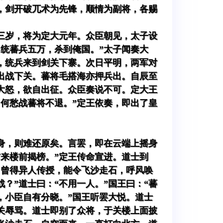
，剑开破兀术为先锋，顺情为副将，各赐
三岁，将为定大元年。众臣朝见，太子设
统蕃兵五万，杀到俺国。”太子闻奏大
，统兵来到剑关下寨。次日平明，两军对
出战下关。蕃将毛搭海亦押兵出。自辰至
大怒，欲自出征。众臣奏说不可。定大王
，何愁战蕃将不退。”定王依奏，即出了皇
身，则难还原矣。言罢，即在云端上摇身
来楼前揭榜。”定王传命宣进。道士到
，曾得异人传授，能令飞沙走石，呼风唤
？”道士曰：“不用一人。”国王曰：“蕃
，小臣自有分晓。”国王听罢大悦。道士
关辱骂。道士即别了众将，于关楼上面披