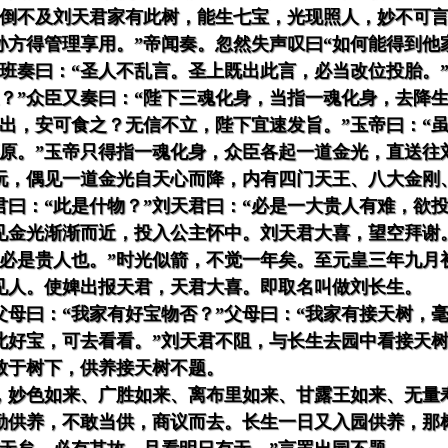
倒不及刘天君家有此树，能生七宝，光现照人，妙不可言
孙方得管理享用。”帝闻奏。忽然失声叹曰“如何能得到
出班奏曰：“圣人不乱言。圣上既出此言，必当改位投胎。
？”众臣又奏曰：“陛下三魂化身，当指一魂化身，去降
出，安可食之？无信不立，陛下宜速发旨。”玉帝曰：“
还原。”玉帝只得指一魂化身，众臣各起一道金光，直送往
玩，偶见一道金光自天心而降，内有四门天王、八大金刚
曰：“此是什物？”刘天君曰：“必是一大贵人有难，欲
见金光渐渐而近，投入公主怀中。刘天君大喜，望空拜谢
孕必是贵人也。”时光似箭，不觉一年矣。至元皇三年九月
见人。使婢出报天君，天君大喜。即取名叫做刘长生。
父母曰：“我家有好宝物否？”父母曰：“我家有接天树，
此好宝，可去看看。”刘天君不阻，与长生去园中看接天
致于树下，供养接天树不题。
，妙色如来、广胜如来、离布里如来、甘露王如来、无量
勤供养，不敢当供，商议而去。长生一日又入园供养，那