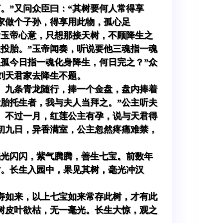
。”又问众臣曰：“其树要何人常得享
他家做个子孙，得享用此物，孤心足
”玉帝心意，只想那接天树，不顾降生之
生投胎。”玉帝闻奏，听说要他三魂指一魂
虽孤今日指一魂化身降生，何日完之？”众
刘天君家去降生不题。
、九条青龙随行，捧一个金盘，盘内捧着
投胎托生者，我与夫人当拜之。”公主听夫
。不过一月，红莲公主有孕，说与天君得
初九日，异香满室，公主忽然疼痛难禁，
毫光闪闪，紫气腾腾，善生七宝。前数年
树。长生入园中，果见其树，毫光冲汉
寿如来，以上七宝如来常存此树，才有此
树皮叶欲枯，无一毫光。长生大惊，观之