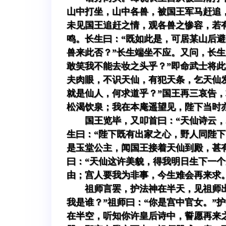
山中打坐，山中各兽，被国王军马赶追
未见国王追赶之情，观各兽之惨容，若
鸣。长生曰：“既如此是，可居某山后
兽来此否？”长生端坐不应。又问，长
敢笑我不能去妆之头乎？”即命武士将
夫肉眼，不识天仙，有犯天条，乞天仙
就是仙人，何求道乎？”国王再三哀告
松渴饮泉；我在本庵遥望见，陛下当时
国王览毕，又叩首曰：“天仙诗云
生曰：“陛下既有出家之心，野人同陛
是玉堂公主，闻国王接着天仙到殿，甚
曰：“天仙这许美貌，得我明日生下一
由；宫人要我为非事，今生难会再来求
祖师言罢，护法神在半天，见祖师
我是谁？”祖师曰：“你是宫中官女。”
在半空，听知你许皇后诗中，誓愿再来