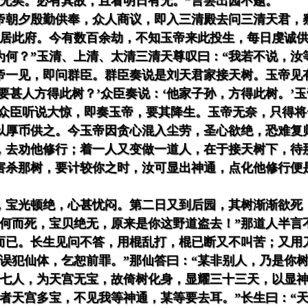
何无矣。必有其故，且看明日有无。”言罢出园不题。
帝朝夕殷勤供奉，众人商议，即入三清殿去问三清天君，
世居此府。今有数百余劫，不知玉帝来此投生，每日虔诚
为何？”玉清、上清、太清三清天尊叹曰：“我若不说，汝
帝一见，即问群臣。群臣奏说是刘天君家接天树。玉帝见
要甚人方得此树？’众臣奏说：‘他家子孙，方得此树。’
’众臣听说大惊，即奏玉帝，要其降生。玉帝无奈，只得
以厚币供之。今玉帝因贪心混入尘劳，圣心欲绝，恐难复
，去劝他修行；着一人又变做一道人，在于接天树下，待
害杀那树，要计较你之时，汝可显出神通，点化他修行便
。
，宝光顿绝，心甚忧闷。第二日又到后园，其树渐渐欲死
因何而死，宝贝绝无，原来是你这野道盗去！”那道人半言
而已。长生见问不答，用棍乱打，棍已断又不叫苦；又用
误犯仙体，乞恕前罪。”那仙答曰：“某非别人，乃是你
弟七人，为天宫无宝，故倚树化身，显耀三十三天，以显神
者天宫多宝，不见我等神通，某等要去耳。”长生曰：“