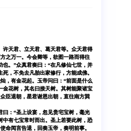
、许天君、立天君、葛天君等。众天君得
西方之万一。今会卿等，欲图一路而得往
也。”众真君奏曰：“在凡修仙七世，并
生死，不免去凡胎出家修行，方能成佛。
灿，有金花起。玉帝问曰：“前面是什么
一金花树，其名曰接天树。其树能聚诸宝
。众臣退朝，星君谢恩出朝，直往南方巽
君曰：“圣上设宴，忽见贵宅宝树，毫光
树中有七宝常时而出。圣上若要此树，恐
”使命闻言告退，回奏玉帝，奏明前事。