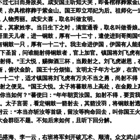
不过七日而身故矣。成安国王听知大哭，即备棺椁葬紫金
哭，亦具棺椁葬于紫金山。国王即立邓妃为后。祖师化一
，人物秀丽。成安大喜，取名叫做玄明。
世，其家姓李。当日生下之时，满室通香，取名叫做香娘
哥里天儿者，进一铜鼓，厚有一十二寸，遣使进到哥阁国
有铜鼓一只，厚有一十二寸。我主命进伊国，伊国有人能
出下圣旨，问谁能射得铜鼓者，官上加官。镇国将刘飞虎
能射得。”王大悦，赐御酒三杯，当殿射之。刘飞虎谢恩，
惭，俯伏金阶。国王十分烦恼。玄明太子年方七岁，在宫
有一十二寸，适才镇国将刘飞虎有万夫不当之勇，尚射不得
儿射之便见。”国王大悦。太子将蕃鼓吊上高处，在金殿上
你当如何？”蕃使曰：“年年朝贡汝国。如射不得，要贡我
笑。太子言罢，看定铜鼓一箭射去，其箭没羽，将铜鼓射
咐云：“本当亦斩汝等首级，留汝等狗命回去，叫你国王火
大会群臣不题。不知后来如何，且听下回分解。
毛搭海、李一云，右班将军剑开破兀术、顺清。众文武山呼