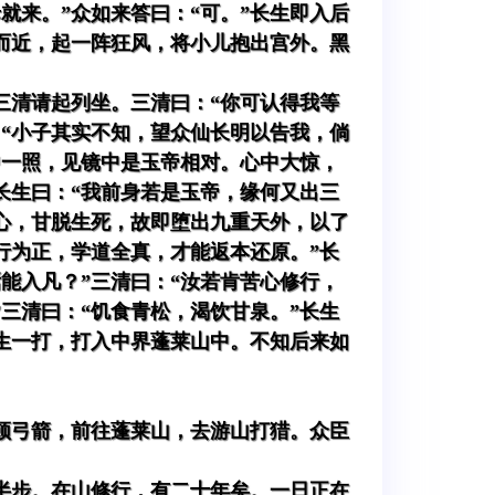
就来。”众如来答曰：“可。”长生即入后
而近，起一阵狂风，将小儿抱出宫外。黑
三清请起列坐。三清曰：“你可认得我等
：“小子其实不知，望众仙长明以告我，倘
中一照，见镜中是玉帝相对。心中大惊，
长生曰：“我前身若是玉帝，缘何又出三
心，甘脱生死，故即堕出九重天外，以了
行为正，学道全真，才能返本还原。”长
焉能入凡？”三清曰：“汝若肯苦心修行，
三清曰：“饥食青松，渴饮甘泉。”长生
生一打，打入中界蓬莱山中。不知后来如
顿弓箭，前往蓬莱山，去游山打猎。众臣
半步。在山修行，有二十年矣。一日正在