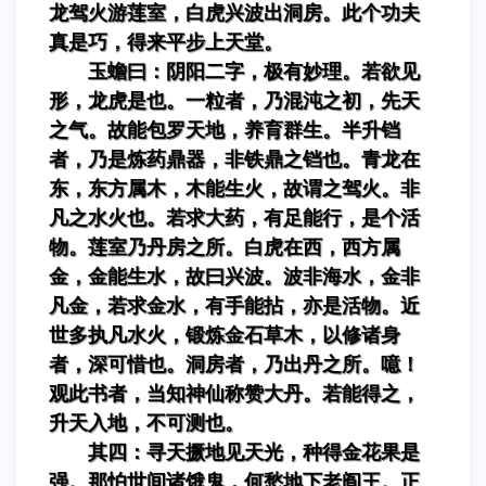
龙驾火游莲室，白虎兴波出洞房。此个功夫
真是巧，得来平步上天堂。
玉蟾曰：阴阳二字，极有妙理。若欲见
形，龙虎是也。一粒者，乃混沌之初，先天
之气。故能包罗天地，养育群生。半升铛
者，乃是炼药鼎器，非铁鼎之铛也。青龙在
东，东方属木，木能生火，故谓之驾火。非
凡之水火也。若求大药，有足能行，是个活
物。莲室乃丹房之所。白虎在西，西方属
金，金能生水，故曰兴波。波非海水，金非
凡金，若求金水，有手能拈，亦是活物。近
世多执凡水火，锻炼金石草木，以修诸身
者，深可惜也。洞房者，乃出丹之所。噫！
观此书者，当知神仙称赞大丹。若能得之，
升天入地，不可测也。
其四：寻天撅地见天光，种得金花果是
强。那怕世间诸饿鬼，何愁地下老阎王。正