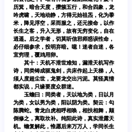
历箕，暗合天度，攒簇五行，和合四象，龙
吟虎啸，天地动静，方得元始祖炁，化为黍
米，降见浮空，采而服之，还元接命，以作
长生之客，升入无形，故有无穷变化，自在
逍遥。后之学者，切莫听信邪师惑误性命，
必仔细参求，投明弃暗。噫！迷者自迷，各
宜穷理，覆鸡用卵。
其十：天机不泄世难知，漏泄天机写作
诗，同类铸成驱鬼剑，共床作起上天梯，人
须人度超尘世，龙要龙交出污泥。莫怪真情
都实说，只缘要度众群迷。
玉蟾曰：同类者，天以地为类，日以月
为类，女以男为类，阳以阴为类。契云：勾
陈腾蛇。青龙白虎相呼相唤，相扶相舞，颠
倒修之，离取坎补。纯阳此诗，真实泄露天
机。蟾复解此，惟愿后来万万人，学同长生