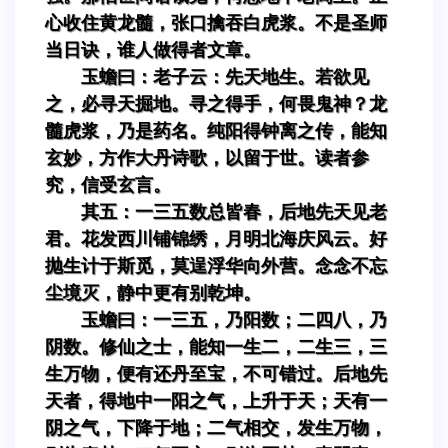
心收住黄龙髓，张口擒吞白虎浆。不是圣师
当日诀，谁人做得者文章。
玉蟾曰：老子云：先天地生。若欲见
之，必寻天掘地。寻之得手，何畏鬼神？龙
髓虎浆，乃是药名。纯阳得钟离之传，能知
玄妙，方作大丹诗歌，以留于世。读者参
究，信受玄言。
其五：一三五数总皆春，后地先天见老
君。花发西川铺锦绣，月明北海庆风云。好
抛生计于斯觅，莫逞浮华向外营。念念不忘
尘境灭，静中更有别乾坤。
玉蟾曰：一三五，乃阳数；二四八，乃
阴数。修仙之士，能知一生二，二生三，三
生万物，便有还丹至宝，不可错过。后地先
天者，得地中一阳之气，上升于天；天有一
阴之气，下降于地；二气相交，发生万物，