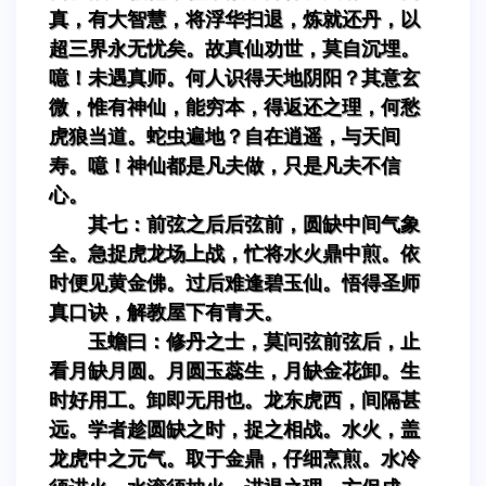
真，有大智慧，将浮华扫退，炼就还丹，以
超三界永无忧矣。故真仙劝世，莫自沉埋。
噫！未遇真师。何人识得天地阴阳？其意玄
微，惟有神仙，能穷本，得返还之理，何愁
虎狼当道。蛇虫遍地？自在逍遥，与天间
寿。噫！神仙都是凡夫做，只是凡夫不信
心。
其七：前弦之后后弦前，圆缺中间气象
全。急捉虎龙场上战，忙将水火鼎中煎。依
时便见黄金佛。过后难逢碧玉仙。悟得圣师
真口诀，解教屋下有青天。
玉蟾曰：修丹之士，莫问弦前弦后，止
看月缺月圆。月圆玉蕊生，月缺金花卸。生
时好用工。卸即无用也。龙东虎西，间隔甚
远。学者趁圆缺之时，捉之相战。水火，盖
龙虎中之元气。取于金鼎，仔细烹煎。水冷