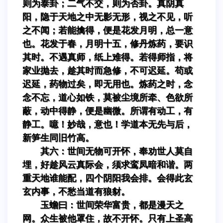
则为泰卦；二气不交，则为否卦。真阴真
阳，隐于天地之中无影无形，视之不见，听
之不闻；若能擒得，便是花发月明，总一意
也。花发于春，月明十五，修丹炼药，要识
其时。不遇真师，纸上难得。若得师指，将
家业抛去，趁其时而急修，不可迟延。苟或
迟延，药物过矣，即无用也。炼药之时，念
念不忘，道心如铁，莫被尘境所牵、色欲所
蔽，动中得静，便是幽微。所谓有动工，有
静工。噫！妙哉，意也！学道本无先与后，
新笋生同旧竹高。
其六：世间无物可开怀，奉劝世人莫自
埋，好趁风云真际会，须求鸾凤暗和谐。两
重天地谁能配，四个阴阳我会排。会得此玄
玄内事，不愁当道有狼豺。
玉蟾曰：世间荣华富贵，都是漫天之
网。众生被他罩住，故不开怀。只有上圣高