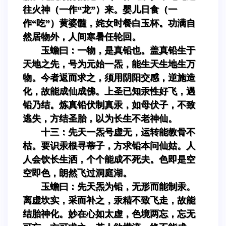
往火神（一作“龙”）来。婴儿日食（一
作“吃”）黄婆髓，姹女时餐白玉杯。功满自
然居物外，人间寒暑任轮回。
玉蟾曰：一物，是真铅也。盖真铅生于
天地之先，号为元始一炁，能生天生地生万
物。今者返而求之，须用阴阳交感，逆施造
化，故能成仙成佛。上圣已知汞性好飞，遇
铅乃结。炼真铅伏制真汞，如母伏子，不致
逃失，方结圣胎，以为长生不老神仙。
十三：先天一炁号虚无，运转能教骨不
枯。要识汞根寻蒂子，方求铅本问仙姑。人
人会饮长生洒，个个能成不死夫。色即是空
空即色，朗然飞过洞庭湖。
玉蟾曰：先天炁为铅，无形而能制汞。
离虚坎实，采而补之，汞精不致飞走，故能
结胎神化。妙在心如太虚，色境两忘，忘无