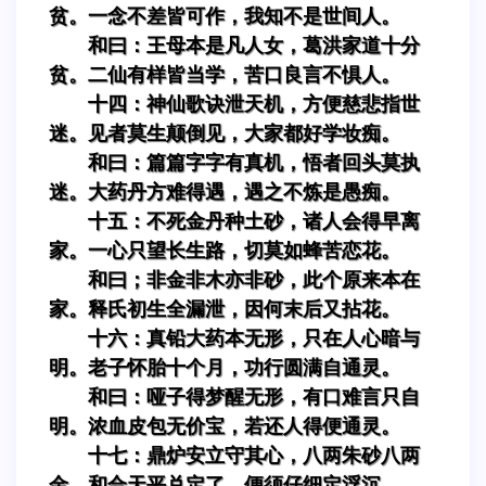
贫。一念不差皆可作，我知不是世间人。
和曰：王母本是凡人女，葛洪家道十分
贫。二仙有样皆当学，苦口良言不惧人。
十四：神仙歌诀泄天机，方便慈悲指世
迷。见者莫生颠倒见，大家都好学妆痴。
和曰：篇篇字字有真机，悟者回头莫执
迷。大药丹方难得遇，遇之不炼是愚痴。
十五：不死金丹种土砂，诸人会得早离
家。一心只望长生路，切莫如蜂苦恋花。
和曰；非金非木亦非砂，此个原来本在
家。释氏初生全漏泄，因何末后又拈花。
十六：真铅大药本无形，只在人心暗与
明。老子怀胎十个月，功行圆满自通灵。
和曰：哑子得梦醒无形，有口难言只自
明。浓血皮包无价宝，若还人得便通灵。
十七：鼎炉安立守其心，八两朱砂八两
金。和合天平兑定了，便须仔细定浮沉。