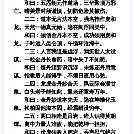
和曰：五炁朝元作道场，三华聚顶万邪
亡。嗜美景时须谨慎，切防危险莫被伤。
二二：道本无言法本空，强名指作虎和
龙。天然一物真元始，隐在阎浮同类中。
和曰：须信金丹本不空，成功须用虎和
龙。子时运入昆仑顶，午循环沧海中。
二三：人言我道是虚浮，我笑世人太没
谋。一粒金丹长命药，暗中失了不知愁。
和曰：炼丹须要识沉浮，未炼还丹用意
谋。指教后人能得手，不须日夜用心愁。
二四：龙虎金丹妙合天，风云际会泄甘
泉。白头老子能知此，返老还童寿万年。
和曰：金丹妙道本先天，隐在坤维化玉
泉。松柏因他滋本固，经霜耐没穷年。
二五：两口相逄是吕岩，诸人识得莫胡
谭。离中力量人难敌，能把乾坤一担担。
和曰：伏虎须教入虎岩，吞声忍气绝言