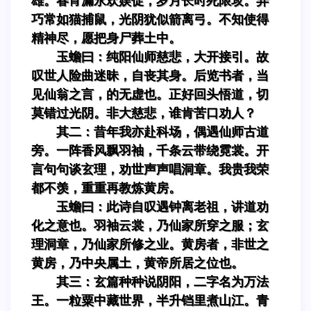
雄。春宵漏永欢娱促，岁月长时死限攻。弄
巧常如猫捕鼠，光阴犹似箭离弓。不知使得
精神尽，愿把身尸葬土中。
玉蟾曰：纯阳仙师慈悲，大开接引。故
叹世人险曲迷昧，自丧其身。后览书者，当
见仙翁之言，的无虚也。正好回头悟道，切
莫错过光阴。非大慈悲，谁肯苦口劝人？
其二：昔年我亦赴科场，偶遇仙师古道
旁。一阵香风飘羽袖，千条云带绕霓裳。开
言句句谈玄理，劝世声声唱洞章。我贵我荣
都不羡，重重再教炼黄房。
玉蟾曰：此诗自叹遇钟离老祖，讲道劝
化之意也。羽袖云裳，乃仙家所穿之服；玄
理洞章，乃仙家所修之业。黄房者，非世之
黄房，乃中央属土，黄帝所居之位也。
其三：玄篇种种说阴阳，二字名为万法
王。一粒粟中藏世界，半升铛里煮山江。青