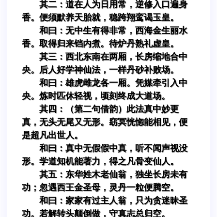
其二：道在人为日用常，逆修入口遍身
香。便须默养天胎就，稳跨翔鸾谒玉皇。
和曰：无中生有得非常，西海金生丽水
香。取得归来铛内煮。待炉丹熟礼虚皇。
其三：西北东南在两厢，长房缩地合中
央。后人好学神仙法，一样丹砂补败场。
和曰：雄虎雌龙各一厢。凭媒牵引入中
央。炼时匹休轻视，顷刻终成大道场。
其四：（第二句借韵）此法真中妙更
真，无头无尾又无形。窈冥恍惚能相见，便
是超凡出世人。
和曰：真中无假假中真，听不闻声视没
形。学道知机能著力，得之凡骨变仙人。
其五：东华姓木老仙翁，独坐长房未有
功；忽遇西王金圣母，灵丹一粒便腾空。
和曰：家家有过主人翁，只为贪迷昧圣
功。若解转头颠倒做，守真志总归空。