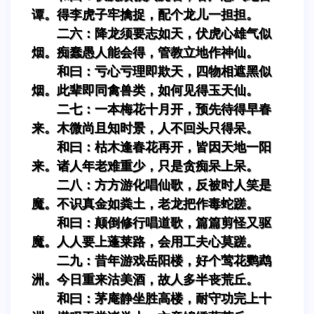
谭。得李虎子牢擒捉，配个龙儿一担担。
二六：降龙须要志如天，伏虎心雄气似
烟。痴蠢愚人能会得，管教立地作神仙。
和曰：亏心亏理即欺天，四物相遮黑似
烟。此辈即同禽兽类，如何见得玉天仙。
二七：一本梅花十月开，预先待得早春
来。木微尚且知时景，人不回头只得呆。
和曰：枯木逢春花再开，皆因天地一阳
来。诸人年老难重少，只是贪痴呆上呆。
二八：方方游化唱仙歌，反被时人笑是
魔。不识真金如粪土，老龙把作毒蛇蹉。
和曰：颠倒修行唱道歌，篇篇剪怪又驱
魔。人人要上蓬莱路，会用工夫心莫蹉。
二九：昔年游戏岳阳楼，好个莺花鹦鹉
洲。今日重来沽美酒，故人多半丧荒丘。
和曰：茅庵静坐胜高楼，耐守功完上十