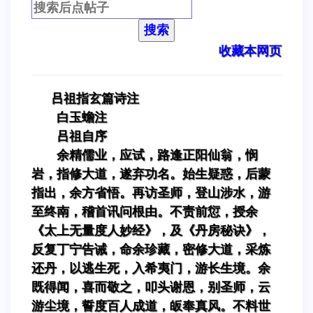
搜索
收藏本网页
吕祖指玄篇诗注
白玉蟾注
吕祖自序
余精儒业，应试，路逢正阳仙翁，悯
岩，指修大道，遂弃功名。始生疑惑，后蒙
指出，余方省悟。再访圣师，登山涉水，游
至终南，稽首讯问根由。不责前愆，授余
《太上无量度人妙经》，及《丹房秘诀》，
反复丁宁告诫，命余珍藏，密修大道，采炼
还丹，以逃生死，入希夷门，游长生境。余
既得闻，喜而敬之，叩头谢恩，别圣师，云
游尘境，誓度百人成道，皈奉真风。不料世