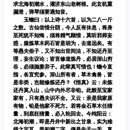
求北海初潮水，灌济东山老树根。此玄机重
漏泄，弹琴须要遇知音。
玉蟾曰：以上诗十六首，以为二八一斤
之数。古仙尝惜分阴，今人反有休息，将身
至死犹不知悔，须将精气顾惜，莫听邪师妄
惑，服炼草木药石皆是胡为，去道远矣。有
等愚夫俗子，又不知出世间法，不知还丹至
理，妄生议论；皆言修道炼丹，必居深山穷
谷，必须抛妻弃子。此辈真可惜也！蟾今直
指，各宜究参。深山所有者，草木禽兽，皆
是非类，岂能修炼还丹？《悟真》云：未炼
还丹莫入山，山中内外尽非铅。此般至宝家
家有，只有愚夫识不全。又云：汞是我家原
有物，铅是他家不死方。若将金石草木任猜
量，到底枉猜量，必入轮回去。今纯阳云：
北海初潮，即是丹井中新出之甘泉，实为难
得之宝耳。盖初潮二字，便是先天一炁，真