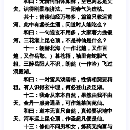
和曰：无情何怕体如酥，空色两忘是丈
夫。识得刚柔相济法。一阳春气为虚枯。
其十：曾读仙经万卷多，篇篇只教运黄
河。此中有盏长生酒，问道时人能吃么？
和曰：一句通玄不用多，大家著力挽银
河。三花灌上昆仑顶，不是神仙是什么？
十一：朝游北海（一作北越，又作百
越，又作岳鄂。）暮苍梧，袖里青蛇胆气
粗。三醉岳阳人不识，朗然（一作吟）飞过
洞庭湖。
和曰：一对鸾凤戏碧梧，性情相契要精
粗。有人识得玄中理，何必登山及泛湖。
十二：我命从来本自然，果然由我不由
天。金丹一服身通圣，可作蓬莱阆苑仙。
和曰：道本无言只自然，真铅要识地中
天。河车运上昆仑顶，作圣超凡便是仙。
十三：修仙不问男和女，炼药无拘富与