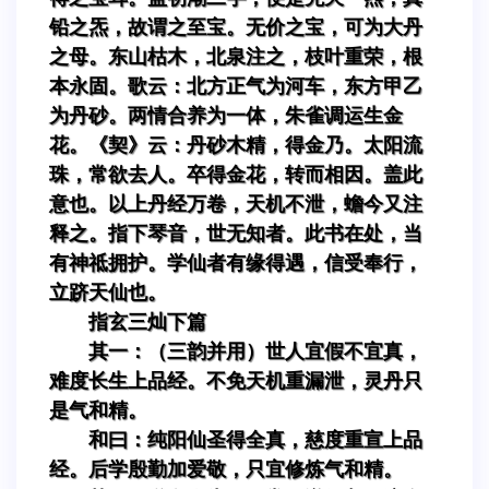
铅之炁，故谓之至宝。无价之宝，可为大丹
之母。东山枯木，北泉注之，枝叶重荣，根
本永固。歌云：北方正气为河车，东方甲乙
为丹砂。两情合养为一体，朱雀调运生金
花。《契》云：丹砂木精，得金乃。太阳流
珠，常欲去人。卒得金花，转而相因。盖此
意也。以上丹经万卷，天机不泄，蟾今又注
释之。指下琴音，世无知者。此书在处，当
有神祗拥护。学仙者有缘得遇，信受奉行，
立跻天仙也。
指玄三灿下篇
其一：（三韵并用）世人宜假不宜真，
难度长生上品经。不免天机重漏泄，灵丹只
是气和精。
和曰：纯阳仙圣得全真，慈度重宣上品
经。后学殷勤加爱敬，只宜修炼气和精。