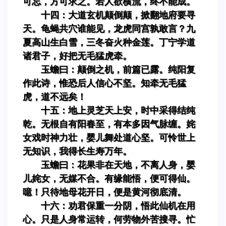
可忘，方可求之。若人欲横流，终不能成。
十四：大道玄机颠倒颠，掀翻地府要寻
天。龟蝇共穴谁能见，龙虎同宫孰敢言？九
夏高山生白雪，三冬奋火种金莲。丁宁学道
诸君子，好把无毛猛虎牵。
玉蟾曰：颠倒之机，前篇已露。纯阳复
作此诗，惟恐后人信心不坚。知牵无毛猛
虎，道不远矣！
十五：地上灵芝天上安，时中采得结纯
乾。无根自有阳春至，有本多因气脉缠。姹
女戏时神力壮，婴儿舞处道心坚。可怜世上
无知识，我得长生寿万年。
玉蟾曰：花果非在天地，不离人身，婴
儿姹女，无媒不合。有缘能悟，便可得仙。
噫！只待地母花开日，便是黄河彻底清。
十六：劝君保重一分阴，悟此仙机在用
心。只是人身常运转，何劳物外苦搜寻。忙