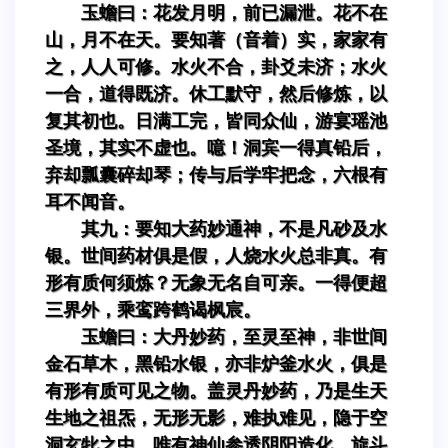
玉蟾曰：花发月明，前已漏泄。花不在
山，月不在天。要知著（音着）实，家家有
之，人人可修。水火不合，卦爻未济；水火
一合，道得既济。休工默守，然后修炼，以
复其初也。日满工完，皆同众仙，游宴瑶池
圣境，其实不虚也。噫！洞宾一得真铅后，
弃却瓢囊碎却琴；传与后学牢把念，六根有
耳不闻音。
其九：要知大药妙通神，不是凡砂及水
银。世间药材俱是假，人烧水火总非真。有
形有质何须炼？无象无名自可亲。一得便超
三界外，乘鸾跨鹤谒枫宸。
玉蟾曰：大丹妙药，至灵至神，非世间
金石草木，黑铅水银，亦非炉釜水火，俱是
有形有质可见之物。盖灵丹妙药，乃是生天
生地之祖炁，无形无影，难执难见，隐于空
洞玄牝之中。唯有神仙参透阴阳造化，旋斗