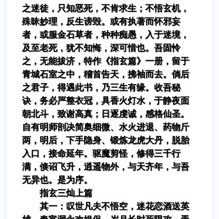
之迷徒，只知恶死，不肯求生；不悟玄机，
殊昧妙理，反生谤毁。或有执著而怀邪妄
者，或服金石草者，种种痴愚，入于迷境，
及至老死，犹不知悔，深可惜也。吾固怜
之，无能拔济，特作《指玄篇》一册，留于
青城石室之中，稽首告天，拂袖而去。倘后
之君子，得遇此书，乃三生有缘。收吾秘
诀，务必严整衣冠，具香火灯水，于静夜面
朝北斗，致谢高真；日逐虔诚，感格仙圣。
自有明师剖决简奥细微、水火进退、药物斤
两，明后，下手隐身、锻炼龙虎大丹，脱胎
入口，接命延年。驱魔剪怪，修得三千行
满，倏诏飞升，逍遥物外，与天齐年，与吾
无异也。是为序。
指玄三灿上篇
其一：叹世凡夫不悟空，迷花恋酒送英