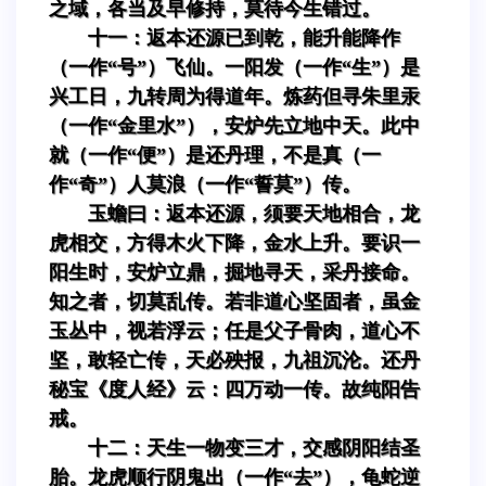
之域，各当及早修持，莫待今生错过。
十一：返本还源已到乾，能升能降作
（一作“号”）飞仙。一阳发（一作“生”）是
兴工日，九转周为得道年。炼药但寻朱里汞
（一作“金里水”），安炉先立地中天。此中
就（一作“便”）是还丹理，不是真（一
作“奇”）人莫浪（一作“誓莫”）传。
玉蟾曰：返本还源，须要天地相合，龙
虎相交，方得木火下降，金水上升。要识一
阳生时，安炉立鼎，掘地寻天，采丹接命。
知之者，切莫乱传。若非道心坚固者，虽金
玉丛中，视若浮云；任是父子骨肉，道心不
坚，敢轻亡传，天必殃报，九祖沉沦。还丹
秘宝《度人经》云：四万动一传。故纯阳告
戒。
十二：天生一物变三才，交感阴阳结圣
胎。龙虎顺行阴鬼出（一作“去”），龟蛇逆