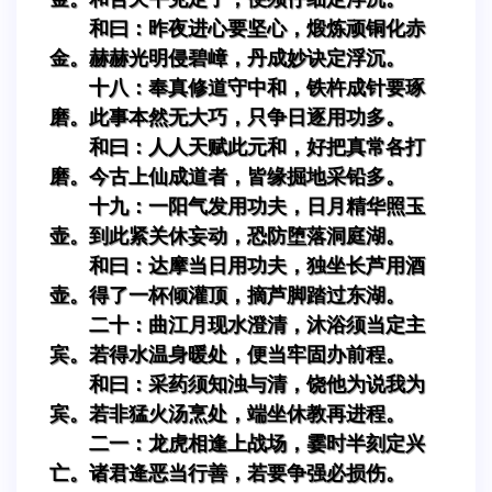
和曰：昨夜进心要坚心，煅炼顽铜化赤
金。赫赫光明侵碧嶂，丹成妙诀定浮沉。
十八：奉真修道守中和，铁杵成针要琢
磨。此事本然无大巧，只争日逐用功多。
和曰：人人天赋此元和，好把真常各打
磨。今古上仙成道者，皆缘掘地采铅多。
十九：一阳气发用功夫，日月精华照玉
壶。到此紧关休妄动，恐防堕落洞庭湖。
和曰：达摩当日用功夫，独坐长芦用酒
壶。得了一杯倾灌顶，摘芦脚踏过东湖。
二十：曲江月现水澄清，沐浴须当定主
宾。若得水温身暖处，便当牢固办前程。
和曰：采药须知浊与清，饶他为说我为
宾。若非猛火汤烹处，端坐休教再进程。
二一：龙虎相逢上战场，霎时半刻定兴
亡。诸君逄恶当行善，若要争强必损伤。