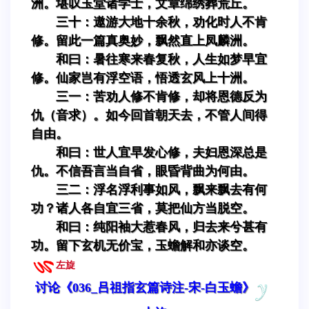
洲。堪叹玉堂诸学士，文章绵绣葬荒丘。
三十：遨游大地十余秋，劝化时人不肯
修。留此一篇真奥妙，飘然直上凤麟洲。
和曰：暑往寒来春复秋，人生如梦早宜
修。仙家岂有浮空语，悟透玄风上十洲。
三一：苦劝人修不肯修，却将恩德反为
仇（音求）。如今回首朝天去，不管人间得
自由。
和曰：世人宜早发心修，夫妇恩深总是
仇。不信吾言当自省，眼昏背曲为何由。
三二：浮名浮利事如风，飘来飘去有何
功？诸人各自宜三省，莫把仙方当脱空。
和曰：纯阳袖大惹春风，归去来兮甚有
功。留下玄机无价宝，玉蟾解和亦谈空。
左旋
讨论《036_吕祖指玄篇诗注-宋-白玉蟾》