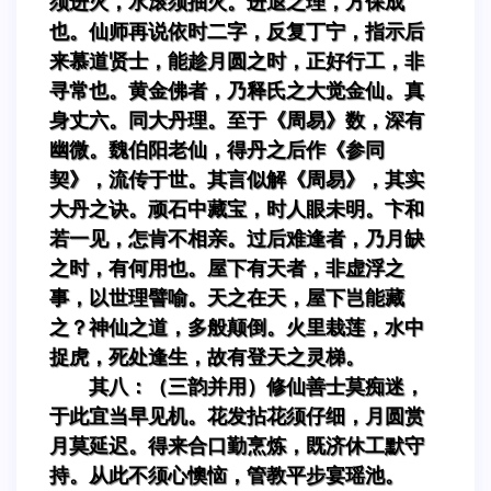
须进火，水滚须抽火。进退之理，方保成
也。仙师再说依时二字，反复丁宁，指示后
来慕道贤士，能趁月圆之时，正好行工，非
寻常也。黄金佛者，乃释氏之大觉金仙。真
身丈六。同大丹理。至于《周易》数，深有
幽微。魏伯阳老仙，得丹之后作《参同
契》，流传于世。其言似解《周易》，其实
大丹之诀。顽石中藏宝，时人眼未明。卞和
若一见，怎肯不相亲。过后难逢者，乃月缺
之时，有何用也。屋下有天者，非虚浮之
事，以世理譬喻。天之在天，屋下岂能藏
之？神仙之道，多般颠倒。火里栽莲，水中
捉虎，死处逢生，故有登天之灵梯。
其八：（三韵并用）修仙善士莫痴迷，
于此宜当早见机。花发拈花须仔细，月圆赏
月莫延迟。得来合口勤烹炼，既济休工默守
持。从此不须心懊恼，管教平步宴瑶池。