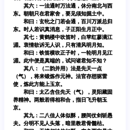
其六：一法通时万法通，休分南北与西
东。朝朝只在君家舍，要见须知掘土中。
和曰：玄牝之门若会通，百川万派总归
东。时人若识真消息，子正阳生月正中。
其七：黄鹤楼中吹笛时，白苹红蓼满江
湄。衷情欲诉无人识，只有清风明月知。
和曰：铁笛横吹正子时，一轮明月见江
湄。此中便是真端的，试问诸君知不知？
其八：（二韵并用）法是先天一点
（气），将来锻炼作元神。法官存想驱雷
使，炼此方能上玉京。
和曰：太乙含住先天（气），灵阳藏固
养精神。两般若得相和合，指日飞升朝玉
京。
其九：二八佳人体似酥，腰间仗剑斩愚
夫。分明不见人头落，暗里教君骨髓枯。