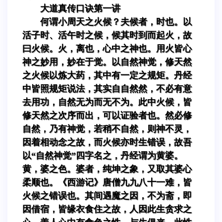
大道真传口诀第一讲
何谓小周天之火候？夫候者，时也。以
活子时、活午时之候，候其时到而起火，故
曰火候。火，离也，心中之神也。用火皆心
神之妙用，妙在于觉。以自然神觉，修天然
之火候以炼大药，其中有一定之规矩。丹经
中皆照规矩说法，其实自自然然，不必有意
去用功，自然无为而无不为。此中火候，皆
修天然之次序而出，可以证验者也。然必修
自然，乃有神觉，若稍不自然，则神不灵，
因着相动念之故，而火候亦时生错误，故吾
以“自然神觉”四字名之，丹经谓为黄婆。
黄，婆之色。婆者，纯坤之象，又取其婆心
柔顺也。《西游记》唐僧九九八十一难，皆
火候之错误也。其间遇魔之因，不为斋，即
因借宿，皆缘衣食住之故，人因此生贪求之