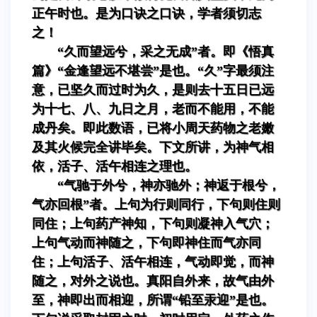
正午时也。是为口诀之口诀，学者须切志
之！
“久而望远兮，采之无成”者。即《悟真
篇》“金逢望远不堪尝”是也。“久”字最须注
意，已坚久而过时为久，是则去十五日已远
为十七、八、九日之月，老而不能用，不能
成丹矣。即此数语，已将小周天药物之老嫩
及其火候完全讲毕矣。下文所讲，为神气相
依，活子、活午相连之理也。
“气驰于外兮，神亦驰外；神返于根兮，
气亦回根”者。上句为行则同行，下句则住则
同住；上句药产神知，下句则凝神入气穴；
上句气动而神随之，下句即神住而气亦同
住；上句活子、活午相连，气动即觉，而神
随之，对外之说也。真阳自外来，故气由外
至，神即出而相迎，所谓“铅至汞迎”是也。