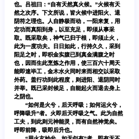
也。吕祖曰：“自有天然真火候。”火候有天
然之次序。下文所说，皆火候中进阳火、退
阴符之理也。人自静极而动，一阳来复，用
定功而真阳到身，以至充足，即须从事采
取。既采取矣，神气已归于根，即须止火，
此为一度功夫。日日如此，行持久久，采到
阳足之时，即积金实腹已到真金满腹之时
也，因而生此烹炼之作用，使三百六十周天
能即速毕工，金木水火同时来而相交以采取
外药。盖行功到此程度，则进阳、退阴同时
并举。既已采封候足，自能起火而退去身上
之阴也。
“如何是火兮，后天呼吸；如何运火兮，
呼降吸升”者。火即后天呼吸之气。此为自然
工夫，到此则元神能灵，而有自然神觉矣。
呼即前降，吸即后升也。
“用火玄妙兮，如无似有”者。即有无不