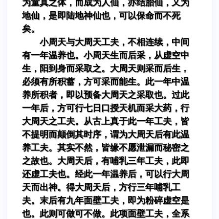
为童真之体，而成为人仙，亦结胎仙，又为
地仙，是即陆地神仙也，可以保命而不死
矣。
小周天与大周天工夫，不相连续，中间
有一年温养也。小周天生而后采，从虚空中
生，阳到身而采取之。大周天则采而后生，
必须有所积蓄，方可采而能生。此一年中温
养所积者，即以预备大周天之采取也。过此
一年后，方可行七日口授天机而采大药，行
大周天之工夫。从古上真于此一年工夫，皆
不提明而颠倒其时序，谓为大周天后有此温
养工夫。其实不然，皆缘不愿泄漏而秘密之
之故也。大周天后，有哺乳三年工夫，此即
还虚工夫也。经此一年温养后，可以行大周
天而出神。得大周天后，方行三年哺乳工
夫。末后有九年面壁工夫，即为粉碎虚空是
也。此则可做可不做。此项面壁工夫，全系