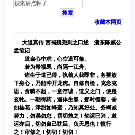
搜索
收藏本网页
大道真传 西蜀魏尧则之口述 浙东陈威公
孟笔记
道自心中求，心空道可修。
若为希福果，尚隔一江舟。
诸生于道已得，执着人我即非，务要放
下身心，乃能冲开龙虎。自修自检，克念克
思，贪嗔不起，一意存诚，道义之门，便是
玄牝。一朝得药，遍体生春，那时德馨，香
如桂花，津甜如蜂蜜，乃知其好处。务竭诚
努力，勿误勿怠，切切勉之！劫运已兴，道
运亦启，切勿自己耽延、负天恩也！慎行
之！审修之！切切！切切！