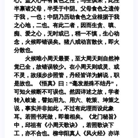
心。盖人心中有食色之性，与生俱来，此性
半禀诸父母，半受于中阴。父母食色之遗传
于我，一也；中阴乃历劫食色之业根据于我
之心地，二也。有此二者，因而生贪、嗔、
痴、爱之心，无时或已，稍一不慎，生心动
念，火候即错误矣。猪八戒动言散伙，即火
分散也。
火候唯小周天最要，至大周天则自然神
觉已全，故错误较少。在小周天则或灵、或
不灵，故须步步照管，丹经皆详为解说，职
是故也。《悟真》曰：“毫发差殊不结丹”，
可知火候断不可误也。然因详述之故，学者
转入岐途，譬如用九、用六、乾策、坤策之
说，事实并非如此，不过有此理而设此象
耳。若照书死做，即着相矣。《龙门秘旨》
中，邱祖有《小周天歌诀》，若照歌诀下
工，亦不合也。柳华阳真人《风火经》亦详