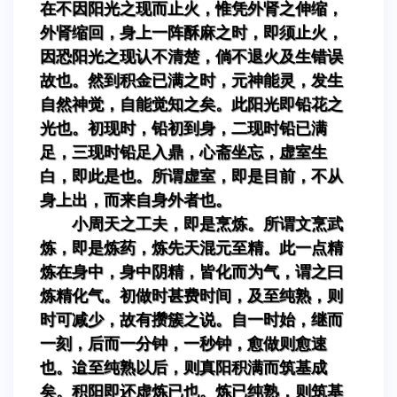
在不因阳光之现而止火，惟凭外肾之伸缩，
外肾缩回，身上一阵酥麻之时，即须止火，
因恐阳光之现认不清楚，倘不退火及生错误
故也。然到积金已满之时，元神能灵，发生
自然神觉，自能觉知之矣。此阳光即铅花之
光也。初现时，铅初到身，二现时铅已满
足，三现时铅足入鼎，心斋坐忘，虚室生
白，即此是也。所谓虚室，即是目前，不从
身上出，而来自身外者也。
小周天之工夫，即是烹炼。所谓文烹武
炼，即是炼药，炼先天混元至精。此一点精
炼在身中，身中阴精，皆化而为气，谓之曰
炼精化气。初做时甚费时间，及至纯熟，则
时可减少，故有攒簇之说。自一时始，继而
一刻，后而一分钟，一秒钟，愈做则愈速
也。迨至纯熟以后，则真阳积满而筑基成
矣。积阳即还虚炼已也。炼已纯熟，则筑基