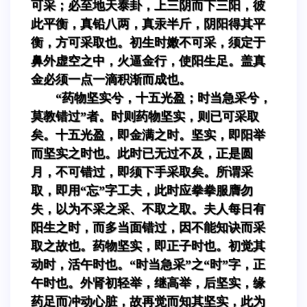
可采；必至地天泰卦，上三阴而下三阳，彼
此平衡，真铅八两，真汞半斤，阴阳得其平
衡，方可采取也。初生时嫩不可采，须定于
鼻外虚空之中，火逼金行，使阳生足。盖真
金必须一点一滴积渐而成也。
“药物坚实兮，十五光盈；时当急采兮，
莫教错过”者。时则药物坚实，则已可采取
矣。十五光盈，即金满之时。坚实，即阳举
而坚实之时也。此时已无过不及，正是圆
月，不可错过，即须下手采取矣。所谓采
取，即用“忘”字工夫，此时应拳拳服膺勿
失，以为不采之采、不取之取。夫人每日有
阳生之时，而多当面错过，因不能知诀而采
取之故也。药物坚实，即正子时也。初觉其
动时，活午时也。“时当急采”之“时”字，正
午时也。外肾初轻举，继高举，后坚实，缘
药足而冲动心脏，故再觉而知其坚实，此为