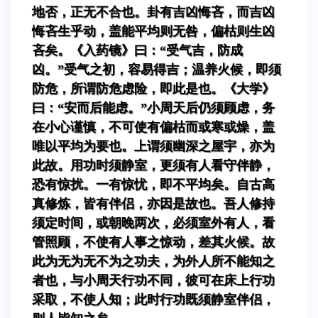
地否，正无不合也。卦有吉凶悔吝，而吉凶
悔吝生乎动，盖能平均则无咎，偏枯则生凶
吝矣。《入药镜》曰：“受气吉，防成
凶。”受气之初，容易得吉；温养火候，即须
防危，所谓防危虑险，即此是也。《大学》
曰：“安而后能虑。”小周天后仍须顾虑，务
在小心谨慎，不可使有偏枯而或寒或燥，盖
唯以平均为要也。上谓须幽深之屋宇，亦为
此故。用功时须静室，更须有人看守伴静，
恐有惊扰。一有惊忧，即不平均矣。自古高
真修炼，皆有伴侣，亦因是故也。吾人修持
须定时间，或朝晚两次，必须室外有人，看
管照顾，不使有人事之惊动，差其火候。故
此为无为无不为之功夫，为外人所不能知之
者也，与小周天行功不同，彼可在床上行功
采取，不使人知；此时行功既须静室伴侣，