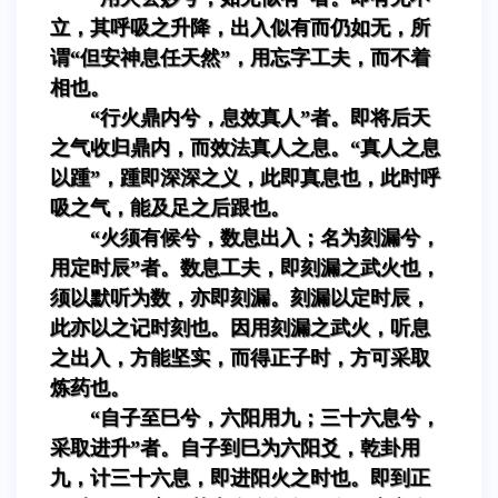
立，其呼吸之升降，出入似有而仍如无，所
谓“但安神息任天然”，用忘字工夫，而不着
相也。
“行火鼎内兮，息效真人”者。即将后天
之气收归鼎内，而效法真人之息。“真人之息
以踵”，踵即深深之义，此即真息也，此时呼
吸之气，能及足之后跟也。
“火须有候兮，数息出入；名为刻漏兮，
用定时辰”者。数息工夫，即刻漏之武火也，
须以默听为数，亦即刻漏。刻漏以定时辰，
此亦以之记时刻也。因用刻漏之武火，听息
之出入，方能坚实，而得正子时，方可采取
炼药也。
“自子至巳兮，六阳用九；三十六息兮，
采取进升”者。自子到巳为六阳爻，乾卦用
九，计三十六息，即进阳火之时也。即到正