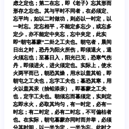
虑之定也；第二在忘，即《老子》忘其形而
形存之忘也。其与平时不同者，在必须定、
忘平均，如以二时做功，则必以一时定，以
一时忘。定忘相平，不能定多忘少，或忘多
定少，亦不能定中夹忘，忘中夹定，此实
即“朝屯暮蒙”二卦之工夫也。朝屯者，晨间
日出之时，恐丹为阳火所伤，即须退火，退
火须忘也；至暮日入，阳光已无，恐寒气伤
丹，即须进火，进火须定也。实际上，使水
火两平而已，朝恐其燥，用水以盖其铅，即
朝屯之工夫也，忘字工夫也；暮恐其寒，用
火以盖其汞（抽铅添汞），即暮蒙之工夫
也，定字工夫也。朝须忘而暮须定，实则定
忘即水火，必取其均匀，有一时定，必有一
时忘；有二时定，必有二时忘，不可偏枯者
也。在实际，朝屯暮蒙亦同时而并举，必须
分其时间，以一半为定，一半为忘。此时之