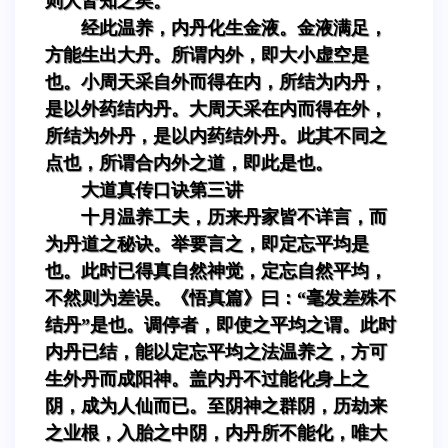
则人皆知之矣。
经此温养，内丹化生金液。金液满足，
方能生出大丹。所谓内外，即大小虚空是
也。小周天采自外而得在内，所结为内丹，
是以外药结内丹。大周天采在内而得在外，
所结为外丹，是以内药结外丹。此其不同之
点也，所谓合内外之道，即此是也。
大道真传口诀第三讲
十月温养工夫，历来丹家皆不详言，而
为丹道之秘诀。举要言之，即定忘平均是
也。此时已得真自然神觉，定忘自然平均，
不然则为差误。《悟真篇》曰：“毫发差殊不
结丹”是也。调停者，即使之平均之谓。此时
内丹已结，能以定忘平均之法温养之，方可
生外丹而成阳神。盖内丹不过能化身上之
阴，成为人仙而已。至阴神之群阴，历劫来
之业根，入胎之中阴，内丹所不能化，唯大