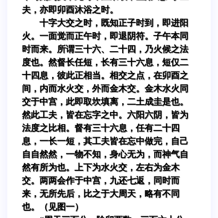
夫，亦即卯酉沐浴之时。
十字大交之时，既知正子时到，即进阳
火。一面觉而正午时，即退阴符。子午本同
时而来。所谓三十六、二十四，乃火候之法
度也。然督长任短，长有三十六息，短仅二
十四息，彼此正相当。相交之点，在卯酉之
间，内而水火交，外而金木交。金木水火同
交于中宫，此即取坎填离，二土成圭是也。
然此工夫，皆在忘字之中。六阳六阴，皆为
法度之比相。督有三十六息，任有二十四
息，一长一短，其工夫皆在忘中做完，自己
自自然然，一物不知，身心无为，而神气自
然有所为也。上下为水火交，左右为金木
交。两两会作于中宫，九还七返，同时而
来，无所先后，比之于大周天，略有不同
也。（见图一）