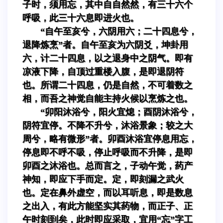
子时，须用忘，其中自自然然，有三十六个
呼吸，此三十六息即进火也。
“自午至亥兮，六阴用六；二十四息兮，
退降炼烹”者。自午至亥为六阴爻，坤卦用
六，计二十四息，以之退身中之阴气。即有
凉液下降，自顶过重楼入腹，是即退阴符
也。所谓二十四息，仍是自然，不可着数之
相，而吾之神觉自能主持火候以烹炼之也。
“卯阳沐浴兮，阳火宜熄；酉阴沐浴兮，
阴符宜停。不降不升兮，沐浴景象；较之大
周兮，略有微形”者。卯酉沐浴宜停息用忘，
停息即不呼不吸，停止呼吸而不升降，是即
卯酉之沐浴也。总而言之，子动午觉，药产
神知，即应下手而定。定，即刻漏之武火
也。定在鼻外虚空，而以耳听息，即是数息
之出入，有此方能坚实其药物，而正子、正
午时刻到矣，此时即应采取，宜用“忘”字工