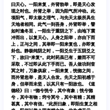
曰天心。一阳来复，外肾勃举，即是天心发
现之时也。外肾之举，因为阳气所冲动。此
项阳气，即太极之理气，与先天太极所具生
天地者相同。此气一到吾身，外肾即举，譬
如时逢冬至，一阳生于重阴之下，由地下震
冲而出，以复天心。人身之阳举，亦由下而
上，正与之同，其举即一阳来复也，亦即复
卦也。静极纯阴之时，一阳爻生于五阴爻之
下，故曰“来复”。此时药虽已有，嫩而不可
采取，不过即从此下手而已。吾人做功到杳
冥之时，万象俱寂，一阳来复，恍惚之间，
而外肾忽举，是天人合发。先天之阳初感于
身，但举而未坚，以其只有一阳故也。《道
德经》曰：“惚兮恍兮，其中有象；恍兮惚
兮，其中有物；窍兮冥兮，其中有精；其精
甚真，其中有信。”此所曰象，即阳生复之相