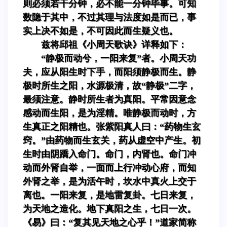
则必须若干分钟，必不能一分钟毕事。可知
数隐于其中，不过其理与法度如是而已，事
实上决不如是，不可因此而生疑义也。
兹将邱祖《小周天歌诀》详释如下：
“静极而动兮，一阳来复”者。小周天功
夫，应从阳生时下手，而阳须静极而生。静
极时所生之阳，水源极清，故“静极”二字，
最须注意。静时所生者为真阳。平常因意念
感动而生阳，是为淫精。唯静极而动时，方
生真正之阳精也。张紫阳真人曰：“药物生玄
窍。”由药物而生玄关，药从虚空中产生。初
生时由阴蹻入命门。命门，内肾也。命门冲
动而外肾自举，一面而上行冲动心府，而知
外肾之举，是为活午时，坎水中真火上交于
离也。一阳来复，是地雷复卦。七日来复，
为天地之造化。地下真阳之生，七日一次。
《易》曰：“复其见天地之心乎！”道家简称