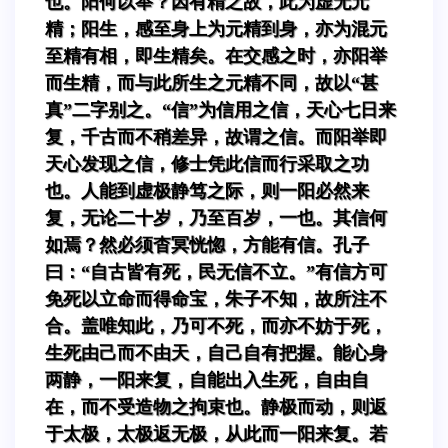
也。阳何以举？因有精之故，此为虚无元
精；阳生，感至身上为元精到身，亦为混元
至精有相，即生精矣。在交感之时，亦阳举
而生精，而与此所生之元精不同，故以“甚
真”二字别之。“信”为信用之信，天心七日来
复，千古而不稍差异，故谓之信。而阳举即
天心发现之信，修士凭此信而行采取之功
也。人能到虚极静笃之际，则一阳必然来
复，无论二十岁，乃至百岁，一也。其信何
如焉？然必须杳冥恍惚，方能有信。孔子
曰：“自古皆有死，民无信不立。”有信方可
免死以立命而得命宝，朱子不知，故所注不
合。盖唯知此，乃可不死，而亦不妨于死，
生死由己而不由天，自己自有把握。能心身
两静，一阳来复，自能出入生死，自由自
在，而不受造物之拘束也。静极而动，则返
于太极，太极返无极，从此而一阳来复。若