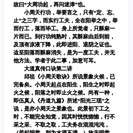
故曰“大周功起，再问迷津”也。
小周天行功，举要言之，只有“定、忘、
止”之三字，而实行工夫，全在阳举之中，举
而行工，落而毕工。身上所觉者，只酥麻一
片而已。到行功纯熟时，其酥麻由后到前，
及顶有凉液下降，此即进阳、退阴之证也。
迨至阳落而酥麻消失，是为一度工夫，并无
他方法。学者于此二事，加意可耳。
大道真传口诀第二讲
邱祖《小周天歌诀》所说景象火候，已
完备矣。小周天起点在阳生，阳生之时即起
火之候，阳落之时即止火之候。尚有一种，
即伍真人《丹道九篇》所述“阳光三现”之
说，是亦小周天之景象也。此景初下工之
时，不能完全知觉，因其时恍恍惚惚，行不
采之采、不取之取，工夫务在混混沌沌，
（若起明觉，则为水源不清，）故无明觉，