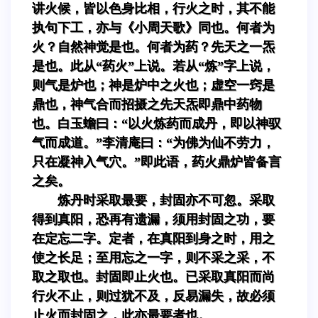
讲火候，皆以色身比相，行火之时，其不能
执句下工，亦与《小周天歌》同也。何者为
火？自然神觉是也。何者为药？先天之一炁
是也。此从“药火”上说。若从“炼”字上说，
则气是炉也；神是炉中之火也；虚空一窍是
鼎也，神气合而招摄之先天炁即鼎中药物
也。白玉蟾曰：“以火炼药而成丹，即以神驭
气而成道。”李清庵曰：“为佛为仙不劳力，
只在凝神入气穴。”即此语，药火鼎炉皆备言
之矣。
炼丹时采取最要，封固亦不可忽。采取
得到真阳，恐再有遗漏，须用封固之功，要
在定忘二字。定者，在真阳到身之时，用之
使之长足；至用忘之一字，则不采之采，不
取之取也。封固即止火也。已采取真阳而尚
行火不止，则过犹不及，反易漏失，故必须
止火而封固之，此亦最要者也。