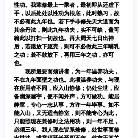
性功。我辈修最上一乘者，最初即从还虚下
手，以后处处以性功为根底，此时熟习，故
不必有此九年也。若下手非修先天大道而为
其余丹法，则此九年功夫，实不可缺，盖可
籍此以打扫一切故也。再大周天七日出神
后，若愿放下躯壳，则可不必做此三年哺乳
之功；若不欲放下，再用三年之功，亦可
也。
现所最要而须讲者，为一年温养功夫，
不在九年面壁之功也。此项温养功夫，与现
在所用者不同，应入山静修；仍处尘世，应
备幽深屋宇，使不闻外声，方可做功。能居
静室，专心一志从事，方许一年毕事。如不
能入山，又无适当静室，则不能专心为此，
只能照现在兼修时之法用功，则一年不足，
必须三年。我人现在皆系兼修，处世事而修
出世法，或竟须延长至四五年，然亦无甚关