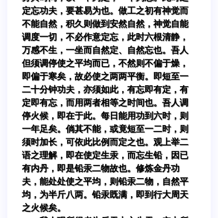
定忘功夫，要甚易为也。做工之初有神觉而
不能自然，积久则做到安然自然，神觉自能
调度一切，不必作意定忘，此时六根清静，
万感不生，一坐而自然定、自然忘也。吾人
但须调停使之平均而已，不然则不偏于燥，
即偏于寒矣，故必使之两两平衡。即短至一
二十分钟功夫，亦须如此，有忘即有定，有
定即有忘，而用两者相等之时间也。吾人调
停火候，即在于此。每日能用功到六时，则
一年足矣。倘其不能，或竟短至一二时，则
须时加长，可依此比例而定之也。观上举二
语之理解，即在使定生汞，而忘生铅，因已
有内丹，即是铅汞二物故也。修炼金丹功
夫，能处处使之平均，则铅汞二物，自然平
均，为半斤八两。铅汞既满，即到行大周天
之火候矣。