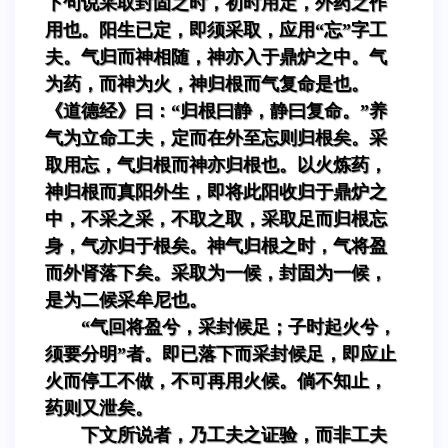
下句说采取封固之时，初时用定，外药之作
用也。阳生已定，即须采取，应用“忘”字工
夫。气归而神相随，神亦入于鼎炉之中。气
为药，而神为火，神归根而气复命是也。
《道德经》曰：“归根曰静，静曰复命。”养
气为立命工夫，定而在外至忘则归根矣。采
取用忘，气归根而神亦归根也。以火炼药，
神归根而真阳外生，即将此阳收归于鼎炉之
中，不采之采，不取之取，采取足而归根忘
身，气亦归于根矣。神气归根之时，气将盈
而外肾落下矣。采取为一候，封固为一候，
是为二候采牟尼也。
“气回将盈兮，采封候足；子时起火兮，
须要分明”者。即已落下而采封候足，即应止
火而停工不做，不可再用火候。倘不知止，
药则又泄矣。
下文所说者，乃工夫之证验，而非工夫