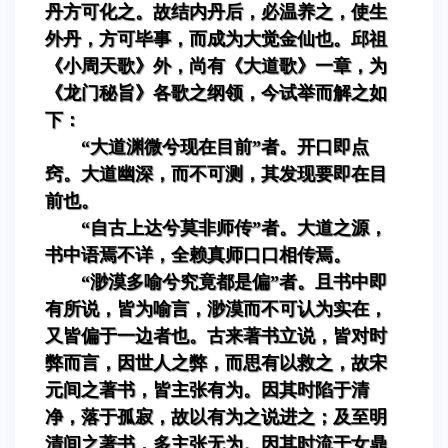
丹方可化之。故结内丹后，必温养之，使生
外丹，方可毕事，而成为大觉金仙也。邱祖
《小周天歌》外，尚有《大道歌》一章，为
《龙门秘旨》各歌之纲领，今试举而解之如
下：
“大道渊微兮现在目前”者。开口即点
窍。大道幽深，而不可测，其发现要即在目
前也。
“自古上达兮莫非师传”者。大道之源，
书中语焉不详，全赖真师口口相传焉。
“渺漠多喻兮究竟都是偏”者。且书中即
有所说，皆为喻言，渺漠而不可认为实在，
又皆偏于一边者也。古来著书立说，皆对时
弊而言，因世人之弊，而思有以救之，故宋
元间之著书，皆主张有为。因其时陷于清
净，落于孤寂，故以有为之说进之；及至明
清间之著书，多主张无为。因其时流于女鼎