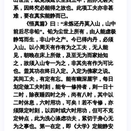
系，因终究必能得之故也。此项工夫亦非甚
难，要在真实能静而已。
《悟真篇》曰：“未炼还丹莫入山，山中
前后尽非铅”。铅为尘世上所有，由人能虚极
静笃而生，非山中之产。今已得内丹，必须
入山。以小周天有作有为之工夫，无人能
见，朝晚在床上所做，及至无为而家始知
之，故须入山专一为之，非其先有作为可比
也。盖其功在终日入定。入定为佛家之说。
其间工夫，有定有忘。能有幽深屋宇，每日
划定做工夫时刻，能专一修持者，则一日十
二时，除夜睡四时之外，尚有八时，其中以
二时休息，六时用功，可矣！若不专修，亦
须限定时刻，以四时或六时用功，但可不克
定钟点，此为洗心涤虑功夫，紧切于身心无
为之事也。第一在定，即《大学》定能静安