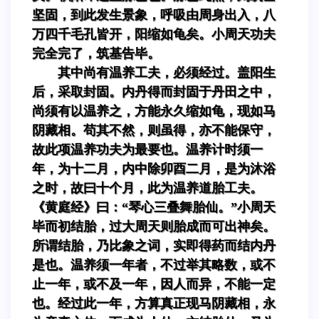
坚固，到此发生景象，呼吸由周身出入，八
万四千毛孔皆开，阳缩如龟矣。小周天功夫
完全完了，筑基告毕。
其中尚有温养工夫，必须经过。盖阳生
后，采取封固。内丹得而封固于丹田之中，
尚须有以温养之，方能永久缩如龟，现如马
阴藏相。苟其不然，则虽得，亦不能保守，
故此项温养功夫为最要也。温养计时须一
年，为十二月，内中除卯酉二月，是为沐浴
之时，故曰十个月，此为温养道胎工夫。
《黄庭经》曰：“琴心三叠舞胎仙。”小周天
毕而初结胎，过大周天则胎成而可出神矣。
所谓结胎，乃比象之词，实即得药而结内丹
是也。温养须一年者，不过举其略数，或不
止一年，或不及一年，因人而异，不能一定
也。经过此一年，方算真正现马阴藏相，永