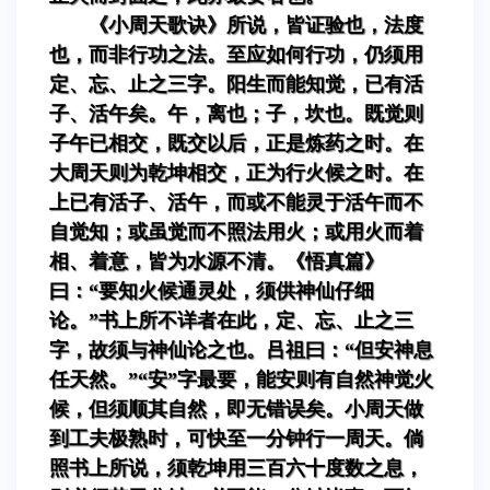
《小周天歌诀》所说，皆证验也，法度
也，而非行功之法。至应如何行功，仍须用
定、忘、止之三字。阳生而能知觉，已有活
子、活午矣。午，离也；子，坎也。既觉则
子午已相交，既交以后，正是炼药之时。在
大周天则为乾坤相交，正为行火候之时。在
上已有活子、活午，而或不能灵于活午而不
自觉知；或虽觉而不照法用火；或用火而着
相、着意，皆为水源不清。《悟真篇》
曰：“要知火候通灵处，须供神仙仔细
论。”书上所不详者在此，定、忘、止之三
字，故须与神仙论之也。吕祖曰：“但安神息
任天然。”“安”字最要，能安则有自然神觉火
候，但须顺其自然，即无错误矣。小周天做
到工夫极熟时，可快至一分钟行一周天。倘
照书上所说，须乾坤用三百六十度数之息，