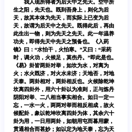
我人现所得者为后天中之先天。空中所
生之阳，先天也。既到吾身上，则化为后
天，故其本体为先天，而实际上已变为后
天，故谓为后天中之先天。既得此后，再由
此生出一物，则为先天之先天。此一年温养
功夫，即得先天中先天之预备也。《入药
镜》曰：“水怕干，火怕寒。”又曰：“采药
时，调火功，火候足，莫伤丹。”即此是也。
《易》卦皆两卦对举，如坎为水，对离为
火；水火既济，对火水未济；天地否，对地
天泰。两卦相对，两卦相反也。火候除乾坤
坎离四卦外，用六十卦以为准则，正与炼丹
阴阳对举、二八相当事实相合。如日一定一
忘，一水一火，两两对举而相反相成，故火
候配卦，象以乾坤坎离四卦为体，其余六十
卦为用，一日用两卦，如朝用屯而暮用蒙，
贯通相合而甚妙；如以定为地天泰，忘为天