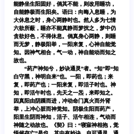
能静坐生阳固好，倘其不能，则改用睡功，
自能静极而生阳矣。语曰：向晦入息睡，为
大休息之时，身心两静时也。然人多为七情
六欲所蔽，睡亦不能真静而梦扰之，梦中仍
贪欲好色，不得休息。倘真身心两静，则睡
而无梦，静极阳举，一阳来复，心神自能觉
知。因神气相合，气一动，神自能动而知之
故也。
“药产神知兮，妙诀通灵”者。“知”即“知
白守黑，神明自来”也。一阳，即药也；来
复，即药产也；一阳来复，即活子时也。神
知，即活午时也，先天之一炁，来即知之。
因真阳由阴蹻而进，冲动命门真火而外肾
举，上冲心脏而神觉知。阴极生阳而药产，
阳里生阴而神知，活子、活午相连，气动而
神随之动故也。《契》曰：“寝寐神相抱，觉
悟候存亡”是也。其中有妙诀，自可通灵。通