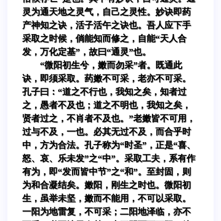
灵为通天地之灵气，自己之灵性。妙诀即药
产神知之诀，活子活午之诀也。吾人应下手
采取之时候，倘能知而修之，自能“天人合
发，万化定基”，故曰“通灵”也。
“微阳初生兮，嫩而勿采”者。既通此
诀，即须采取。药嫩不可采，老亦不可采。
孔子曰：“道之不行也，我知之矣，知者过
之，愚者不及也；道之不明也，我知之矣，
贤者过之，不肖者不及也。”老嫩皆不可用，
过与不及，一也。必其无过不及，而合乎时
中，方为合法。孔子称为“时圣”，正是“喜、
怒、哀、乐未发”之“中”。采取工夫，系有作
有为，即“发而皆中节”之“和”。至封固，则
为和合凝结矣。嫩阳，刚生之时也。微阳初
生，虽举未坚，嫩而不能用，不可以采取。
一阳为地雷复，不可采；二阳地泽临，亦不