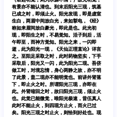
有景亦不能认清也。到末后阳光三现，筑基
已成之时，即须止火。阳光发现，即是虚室
生白，两眉中间放白光，来如掣电，《经》
称如来眉间放白豪光，即此是也。此光初
现，即阳生之时，不易觉知。活子到后，活
午即至，而神方觉知。阳光之来，一闪即
逝，此为阳光一现，《天仙正理直论》详言
之。至阳足采取之时，此时药物坚实，下手
采取后，阳光又一闪，此为阳光二现。吾侪
做工时，对境忘情，身心两静之故，亦不明
了此景，盖二现亦不能明觉也。前讲外肾落
下，即止火之时。所谓阳光三现，亦即在
此。外肾缩回之时，故曰阳光三现，须止火
也。此觉已能微觉，唯阳光极速，昔伍真人
此时不能止火，到四现方止火，而火已过
矣。阳光三现之时止火，则恰到好处也。现