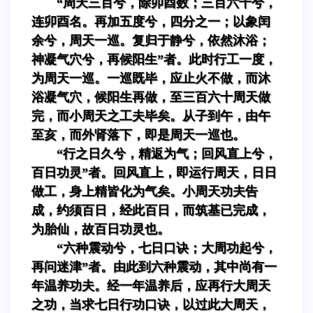
“周天三百兮，除卯酉数；三百六十兮，
连卯酉名。再加五度兮，四分之一；以象闰
余兮，周天一巡。复归于静兮，依然沐浴；
神凝气穴兮，再候阳生”者。此时行工一度，
为周天一巡。一巡既毕，应止火不做，而沐
浴凝气穴，候阳生再做，至三百六十周天做
完，而小周天之工夫毕矣。从子到午，由午
至亥，而外肾落下，即是周天一巡也。
“行之日久兮，精返为气；回风直上兮，
百日功灵”者。回风直上，即运行周天，日日
做工，身上精皆化为气矣。小周天功夫告
成，约须百日，经此百日，而筑基已完成，
为胎仙，故百日功灵也。
“六种震动兮，七日口诀；大周功起兮，
再问迷津”者。由此到六种震动，其中尚有一
年温养功夫。经一年温养后，应再行大周天
之功，当求七日行功口诀，以过此大周天，