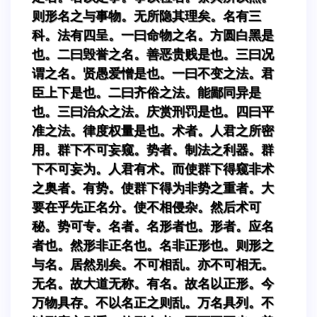
则形名之与事物。无所隐其理矣。名有三
科。法有四呈。一曰命物之名。方圆白黑是
也。二曰毁誉之名。善恶贵贱是也。三曰况
谓之名。贤愚爱憎是也。一曰不变之法。君
臣上下是也。二曰齐俗之法。能鄙同异是
也。三曰治众之法。庆赏刑罚是也。四曰平
准之法。律度权量是也。术者。人君之所密
用。群下不可妄窥。势者。制法之利器。群
下不可妄为。人君有术。而使群下得窥非术
之奥者。有势。使群下得为非势之重者。大
要在乎先正名分。使不相侵杂。然后术可
秘。势可专。名者。名形者也。形者。应名
者也。然形非正名也。名非正形也。则形之
与名。居然别矣。不可相乱。亦不可相无。
无名。故大道无称。有名。故名以正形。今
万物具存。不以名正之则乱。万名具列。不