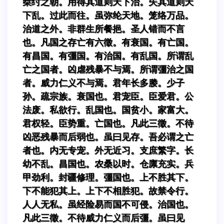
桀纣之朝。用得其道则天下治。失其道则天
下乱。过此而往。虽弥纶天地。笼络万品。
治道之外。非群生所餐挹。圣人错而不言
也。凡国之存亡有六徵。有衰国。有亡国。
有昌国。有彊国。有治国。有乱国。所谓乱
亡之国者。凶虐残暴不与焉。所谓彊治之国
者。威力仁义不与焉。君年长多媵。少子
孙。疏宗族。衰国也。君宠臣。臣爱君。公
法废。私欲行。乱国也。国贫小。家富大。
君权轻。臣势重。亡国也。凡此三徵。不待
凶恶残暴而后弱也。虽曰见存。吾必谓之亡
者也。内无专宠。外无近习。支庶繁字。长
幼不乱。昌国也。农桑以时。仓廪充实。兵
甲劲利。封疆修理。彊国也。上不胜其下。
下不能犯其上。上下不相胜犯。故禁令行。
人人无私。虽经险易而国不可侵。治国也。
凡此三徵。不待威力仁义而后彊。虽曰见