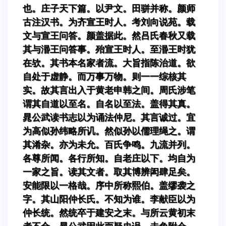
也。庄子天下篇。以尹文。田骈并称。颜师
古注汉书。为齐宣王时人。考刘向说苑。载
文与宣王问答。颜盖据此。然吕氏春秋又载
其与湣王问答事。殆宣王时人。至湣王时犹
在欤。其书本名家者流。大旨指陈治道。欲
自处于虚静。而万事万物。则一一综核其
实。故其言出入于黄老申韩之间。周氏涉笔
谓其自道以至名。自名以至法。盖得其真。
晁公武读书志以为诵法仲尼。其言诚过。宜
为高似孙纬略所讥。然似孙以儒理绳之。谓
其淆杂。亦为未允。百氏争鸣。九流并列。
各尊所闻。各行所知。自老庄以下。均自为
一家之旨。读其文者。取其博辨闳肆足矣。
安能限以一格哉。序中所称熙伯。盖缪袭之
字。其山阳仲长氏。不知为谁。李献臣以为
仲长统。然统卒于建安之末。与所云黄初末