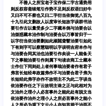
不善人之所宝老子宝作保二字古通势用
则反权容斋续笔引作势不足则反权语曰好牛
又曰不可不察也又曰二字衍当依御览八百九
十九引此文删故人以度审长短故字误群书治
要引作古以量受多少二字藏本倒与治要合以
治烦惑藏本治作制与治要合以万事皆归于一
以字衍当依治要删如此顽嚚聋瞽治要引如此
下有则字可以察慧聪明以字误明吉府本作与
与治要合同其治也治要引作矣设一人能备天
下之事能治要引作则属下句读农商工士藏本
士作仕下同则处上者何事哉治要者作有君子
弗言长短经卑政篇弗作不与治要合君子弗为
长短经此弗字亦作不故明主不为此二字误当
依治要作任之下云故明主诛之正与此相对为
文治外之理小人必言事外之能此处有脱文当
依治要作治外之理小人之所必言事外之能小
人之所必为观下文云小人亦知言损于治而不