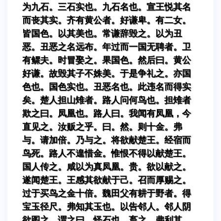
为九石。三石实也。九石名也。宣王悦其名
而丧其实。齐有黄公者。好谦卑。有二女。
皆国色。以其美也。常谦辞毁之。以为丑
恶。丑恶之名远布。年过而一国无聘者。卫
有鳏夫。时冒娶之。果国色。然后曰。黄公
好谦。故毁其子不姝美。于是争礼之。亦国
色也。国色实也。丑恶名也。此违名而得实
矣。楚人担山雉者。路人问何鸟也。担雉者
欺之曰。凤凰也。路人曰。我闻有凤凰，今
直见之。汝贩之乎。曰。然。则十金。弗
与。请加倍。乃与之。将欲献楚王。经宿而
鸟死。路人不遑惜金。惟恨不得以献楚王。
国人传之。咸以为真凤凰。贵。欲以献之。
遂闻楚王。王感其欲献于己。召而厚赐之。
过于买鸟之金十倍。魏田父有耕于野者。得
宝玉径尺。弗知其玉也。以告邻人。邻人阴
欲图之。谓之曰。怪石也。畜之。弗利其