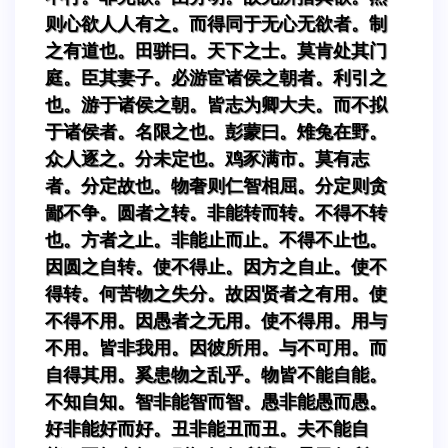
则心欲人人有之。而得同于无心无欲者。制
之有道也。田骈曰。天下之士。莫肯处其门
庭。臣其妻子。必游宦诸侯之朝者。利引之
也。游于诸侯之朝。皆志为卿大夫。而不拟
于诸侯者。名限之也。彭蒙曰。雉兔在野。
众人逐之。分未定也。鸡豕满市。莫有志
者。分定故也。物奢则仁智相屈。分定则贪
鄙不争。圆者之转。非能转而转。不得不转
也。方者之止。非能止而止。不得不止也。
因圆之自转。使不得止。因方之自止。使不
得转。何苦物之失分。故因贤者之有用。使
不得不用。因愚者之无用。使不得用。用与
不用。皆非我用。因彼所用。与不可用。而
自得其用。奚患物之乱乎。物皆不能自能。
不知自知。智非能智而智。愚非能愚而愚。
好非能好而好。丑非能丑而丑。夫不能自