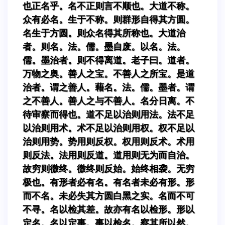
也正名乎。名不正则言不顺也。大道不称。
众有必名。生于不称。则群形自得其方圆。
名生于方圆。则众名得其所称也。大道治
者。则名。法。儒。墨自废。以名。法。
儒。墨治者。则不得离道。老子曰。道者。
万物之奥。善人之宝。不善人之所宝。是道
治者。谓之善人。藉名。法。儒。墨者。谓
之不善人。善人之与不善人。名分日离。不
待审察而得也。道不足以治则用法。法不足
以治则用术。术不足以治则用权。权不足以
治则用势。势用则反权。权用则反术。术用
则反法。法用则反道。道用则无为而自治。
故穷则徼终。徼终则反始。始终相袭。无穷
极也。有形者必有名。有名者未必有形。形
而不名。未必失其方圆白黑之实。名而不可
不寻。名以检其差。故亦有名以检形。形以
定名。名以定事。事以检名。察其所以然。