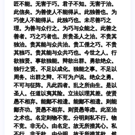
匠不能。无害于巧。君子不知。无害于治。
此信矣。为善使人不能得从。此独善也。为
巧使人不能得从。此独巧也。未尽善巧之
理。为善与众行之。为巧与众能之。此善之
善者。巧之巧者也。所贵圣人之治。不贵其
独治。贵其能与众共治。贵工倕之巧。不贵
其独巧。贵其能与众共巧也。今世之人。行
欲独贤。事欲独能。辩欲出群。勇欲绝众。
独行之贤。不足以成化。独能之事。不足以
周务。出群之辩。不可为户说。绝众之勇。
不可与征阵。凡此四者。乱之所由生。是以
圣人。任道以夷其险。立法以理其差。使贤
愚不相弃。能鄙不相遗。能鄙不相遗。则能
鄙齐功。贤愚不相弃。则贤愚等虑。此至治
之术也。名定则物不竞。分明则私不行。物
不竞。非无心。由名定。故无所措其心。私
不行。非无欲。由分明。故无所措其欲。然