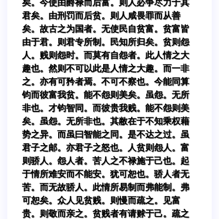
矣。今使由爵禄而后富。则人必争尽力于其
君矣。由刑罚而后贫。则人咸畏罪而从善
矣。故古之为国者。无使民自贫富。贫富皆
由于君。则君专所制。民知所归矣。贫则怨
人。贱则怨时。而莫有自怨者。此人情之大
趣也。然则不可以此是人情之大趣。而一非
之。亦有可矜者焉。不可不察也。今能同算
钧而彼富我贫。能不怨则美矣。虽怨。无所
非也。才钧智同。而彼贵我贱。能不怨则美
矣。虽怨。无所非也。其敝在于不知乘权藉
势之异。而虽曰智能之同。是不达之过。虽
君子之邮。亦君子之怒也。人贫则怨人。富
则骄人。怨人者。苦人之不禄施于己也。起
于情所难安而不能安。犹可恕也。骄人者无
苦。而无故骄人。此情所易制而弗能制。弗
可恕矣。众人见贫贱。则慢而疏之。见富
贵。则敬而亲之。贫贱者有请赇于己。疏之