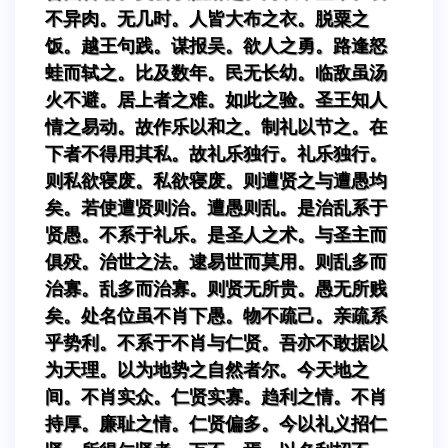
不异肉。无几时。人皆大布之衣。脱粟之
饭。越王句践。谋报吴。欲人之勇。路逢怒
蛙而轼之。比及数年。民无长幼。临敌虽汤
火不避。居上者之难。如此之验。圣王知人
情之易动。故作乐以和之。制礼以节之。在
下者不得用其私。故礼乐独行。礼乐独行。
则私欲寝废。私欲寝废。则遭贤之与遭愚均
矣。若使遭贤则治。遭愚则乱。是治乱系于
贤愚。不系于礼乐。是圣人之术。与圣主而
俱殁。治世之法。逮易世而莫用。则乱多而
治寡。乱多而治寡。则贤无所贵。愚无所贱
矣。处名位虽不肖下愚。物不疏己。亲疏系
乎势利。不系于不肖与仁贤。吾亦不敢据以
为天理。以为地势之自然者尔。今天地之
间。不肖实众。仁贤实寡。趋利之情。不肖
持厚。廉耻之情。仁贤偏多。今以礼义招仁