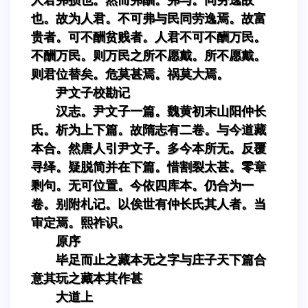
也。故为人君。不可弗与民同劳逸焉。故富
贵者。可不酬贫贱者。人君不可不酬万民。
不酬万民。则万民之所不愿戴。所不愿戴。
则君位替矣。危莫甚焉。祸莫大焉。
尹文子校勘记
汉志。尹文子一篇。魏黄初末山阳仲长
氏。析为上下篇。故隋志有二卷。与今道藏
本合。然唐人引尹文子。多今本所无。反覆
寻绎。疑脱简并在下篇。惜割裂太甚。零章
剩句。无可位置。今依四库本。仍合为一
卷。别附札记。以俟世有仲长氏其人者。当
审定焉。熙祚识。
原序
毕足而止之藏本无之字与庄子天下篇合
意其玩之藏本其作甚
大道上