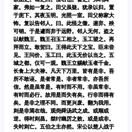
家。弗如一复之。田父虽疑。犹录以归。置
于庑下。其夜玉明。光照一室。田父称家大
怖。复以告邻人。曰。此怪之徵。遄弃。殃
可销。于是遽而弃于远野。邻人无何。盗之
以献魏王。魏王召玉工相之。玉工望之。再
拜而立。敢贺曰。王得此天下之宝。臣未尝
见。王问价。玉工曰。此玉无价以当之。五
城之都。仅可一观。魏王立赐献玉者千金。
长食上大夫禄。凡天下万里。皆有是非。吾
所不敢诬。是者常是。非者常非。亦吾所
信。然是虽常是。有时而不用。非虽常非。
有时而必行。故用是而失有矣。行非而得有
矣。是非之理不同。而更兴废。翻为我用。
则是非焉在哉。观尧舜汤武之成。或顺或
逆。得时则昌。桀纣幽厉之败。或是或非。
失时则亡。五伯之主亦然。宋公以楚人战于