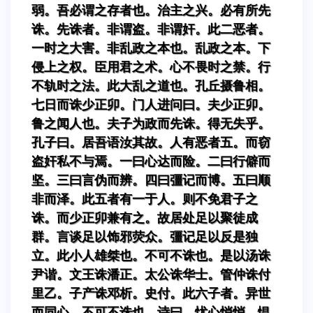
弱。吾必谓之存者也。治主之兴。必有所先
诛。先诛者。非谓盗。非谓奸。此二恶者。
一时之大害。非乱政之本也。乱政之本。下
侵上之权。臣用君之术。心不畏时之禁。行
不轨时之法。此大乱之道也。孔丘摄鲁相。
七日而诛少正卯。门人进问曰。夫少正卯。
鲁之闻人也。夫子为政而先诛。得无失乎。
孔子曰。居吾语汝其故。人有恶者五。而窃
盗奸私不与焉。一曰心达而险。二曰行僻而
坚。三曰言伪而辨。四曰彊记而博。五曰顺
非而泽。此五者有一于人。则不免君子之
诛。而少正卯兼有之。故居处足以聚徒成
群。言谈足以饰邪荧众。彊记足以反是独
立。此小人雄桀也。不可不诛也。是以汤诛
尹谐。文王诛潘正。太公诛华士。管仲诛付
里乙。子产诛邓析。史付。此六子者。异世
而同心。不可不诛也。诗曰。忧心悄悄。愠