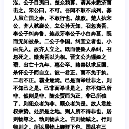
泓。公子目夷曰。楚众我寡。请其未悉济而
击之。宋公曰。不可。吾闻不鼓不成列。寡
人虽亡国之余。不敢行也。战败。楚人执宋
公。齐人弑襄公。立公孙无知。召忽夷吾。
奉公子纠奔鲁。鲍叔牙奉公子小白奔莒。既
而无知被杀。二公子争国。纠宜立者也。小
白先入。故齐人立之。既而使鲁人杀纠。召
忽死之。徵夷吾以为相。晋文公为骊姬之
谮。出亡十九年。惠公卒。赂秦以求反国。
杀怀公子而自立。彼一君正。而不免于执。
二君不正。霸业遂焉。己是而举世非之。则
不知己之是。己非而举世是之。亦不知己所
非。然则是非。随众贾而为正。非己所独
了。则犯众者为非。顺众者为是。故人君处
权乘势。处所是之地。则人所不得非也。居
则物尊之。动则物从之。言则物诚之。行则
物则之。所以居物上御群下也。国乱有三