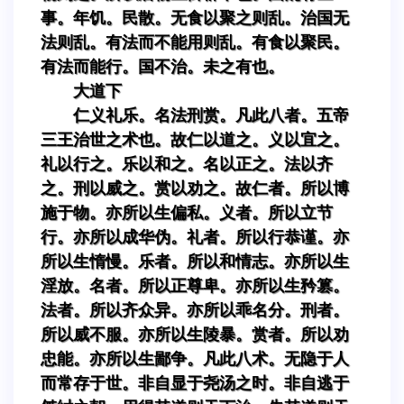
事。年饥。民散。无食以聚之则乱。治国无
法则乱。有法而不能用则乱。有食以聚民。
有法而能行。国不治。未之有也。
大道下
仁义礼乐。名法刑赏。凡此八者。五帝
三王治世之术也。故仁以道之。义以宜之。
礼以行之。乐以和之。名以正之。法以齐
之。刑以威之。赏以劝之。故仁者。所以博
施于物。亦所以生偏私。义者。所以立节
行。亦所以成华伪。礼者。所以行恭谨。亦
所以生惰慢。乐者。所以和情志。亦所以生
淫放。名者。所以正尊卑。亦所以生矜篡。
法者。所以齐众异。亦所以乖名分。刑者。
所以威不服。亦所以生陵暴。赏者。所以劝
忠能。亦所以生鄙争。凡此八术。无隐于人
而常存于世。非自显于尧汤之时。非自逃于