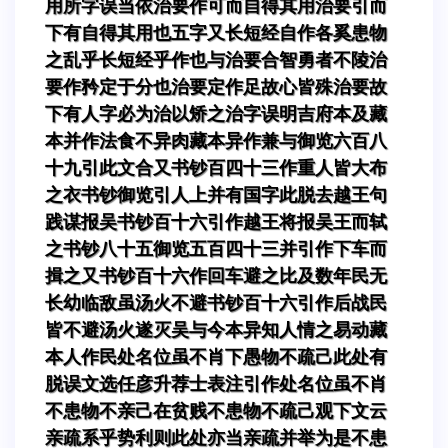
用所字误当依治要作可而自得其用治要引而
下有自得其用也五字又长短经自作各奚患物
之乱乎长短经乎作也与治要合智勇者不陵治
要作矜定于分也治要定作足故心皆殊治要故
下有人字必为治以矫之治字误明吉府本及藏
本并作法食不异肉藏本异作兼与御览六百八
十九引此文合又书钞百四十三作重人皆大布
之衣书钞御览引人上并有国字此脱去越王句
践谋报吴书钞百十六引作越王将报吴王而轼
之书钞八十五御览五百四十三并引作下车而
揖之又书钞百十六作回车避之比及数年民无
长幼临敌虽汤火不避书钞百十六引作后战民
皆不避汤火遂灭吴与今本异知人情之易动藏
本人作民处名位虽不肖下愚物不疏己此处有
脱误文选任彦升荐士表注引作处名位虽不肖
不患物不亲己在贫贱不患物不疏己观下文云
亲疏系乎势利则此处亦当亲疏并举为是不患