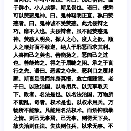
于群小。小人成群。斯足畏也。语曰。佞辩
可以荧惑鬼神。曰。鬼神聪明正直。孰曰荧
惑者。曰。鬼神诚不受荧惑。此尤佞辩之
巧。靡不入也。夫佞辩者。虽不能荧惑鬼
神。荧惑人明矣。探人之心。度人之欲。顺
人之嗜好而不敢逆。纳人于邪恶而求其利。
人喜闻己之美也。善能扬之。恶闻己之过
也。善能饰之。得之于眉睫之闲。承之于言
行之先。语曰。恶紫之夺朱。恶利口之覆邦
家。斯言足畏而终身莫悟。危亡继踵焉。老
子曰。以政治国。以奇用兵。以无事取天
下。政者。名法是也。以名法治国。万物所
不能乱。奇者。权术是也。以权术用兵。万
物所不能敌。凡能用名法权术。而矫抑残暴
之情。则己无事焉。己无事。则得天下矣。
故失治则任法。失法则任兵。以求无事。不