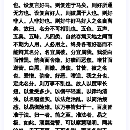
也。设复言好马。则复连于马矣。则好所通
无方也。设复言好人。则彼属于人也。则好
非人。人非好也。则好牛好马好人之名自离
矣。故曰。名分不可相乱也。五色。五声。
五臭。五味。凡四类。自然存焉天地之间而
不期为人用。人必用之。终身各有好恶而不
能辩其名分。名宜属彼。分宜属我。我爱白
而憎黑。韵商而舍徵。好膻而恶焦。嗜甘而
逆苦。白黑。商徵。膻焦。甘苦。彼之名
也。爱憎。韵舍。好恶。嗜逆。我之分也。
定此名分。则万事不乱也。故人以度审长
短。以量受多少。以衡平轻重。以律均清
浊。以名稽虚实。以法定治乱。以简治烦
惑。以易御险难。以万事皆归于一。百度皆
准于法。归一者。简之至。准法者。易之
极。如此。顽嚚聋瞽。可以察慧聪明。同其