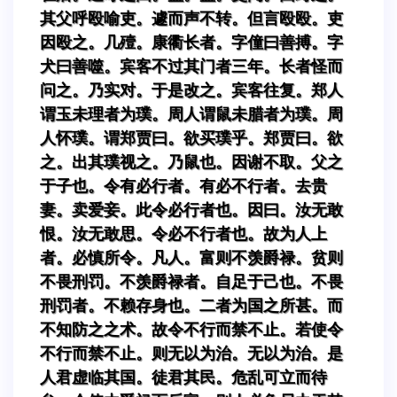
其父呼殴喻吏。遽而声不转。但言殴殴。吏
因殴之。几殪。康衢长者。字僮曰善搏。字
犬曰善噬。宾客不过其门者三年。长者怪而
问之。乃实对。于是改之。宾客往复。郑人
谓玉未理者为璞。周人谓鼠未腊者为璞。周
人怀璞。谓郑贾曰。欲买璞乎。郑贾曰。欲
之。出其璞视之。乃鼠也。因谢不取。父之
于子也。令有必行者。有必不行者。去贵
妻。卖爱妾。此令必行者也。因曰。汝无敢
恨。汝无敢思。令必不行者也。故为人上
者。必慎所令。凡人。富则不羡爵禄。贫则
不畏刑罚。不羡爵禄者。自足于己也。不畏
刑罚者。不赖存身也。二者为国之所甚。而
不知防之之术。故令不行而禁不止。若使令
不行而禁不止。则无以为治。无以为治。是
人君虚临其国。徒君其民。危乱可立而待