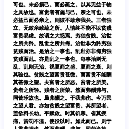
可也。未必损己。而必疏之。以其无益于物
之具故也。富贵者有施与己。亲之可也。未
必益己而必亲之。则彼不敢亲我矣。三者独
立。无致亲致疏之所。人情终不能不以贫贱
富贵易虑。故谓之大惑焉。穷独贫贱。治世
之所共矜。乱世之所共侮。治世非为矜穷独
贫贱而治。是治之一事也。乱世亦非侮穷独
贫贱而乱。亦是乱之一事也。每事治则无
乱。乱则无治。视夏商之盛。夏商之衰。则
其验也。贫贱之望富贵甚微。而富贵不能酬
其甚微之望。夫富者之所恶。贫者之所美。
贵者之所轻。贱者之所荣。然而弗酬弗与。
同苦乐故也。虽弗酬之。于我弗伤。今万民
之望人君。亦如贫贱之望富贵。其所望者。
盖欲料长幼。平赋敛。时其饥寒。省其疾
痛。赏罚不滥。使役以时。如此而已。则于
人君弗损也。然而弗酬。弗与。同劳逸故