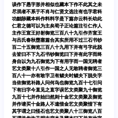
误作下愚字形并相似也藏本下作不此其之未
尽泯者不系于不肖与仁贤文选注有也字君科
功黜陟藏本科作料料字是下篇亦云料长幼此
仁君之德可以为主矣荀子正论篇注引仁作人
主作王宣王好射御览三百八十九引作齐宣王
与吕氏春秋壅塞篇合其实所用不过三石书钞
百二十五御览三百八十九用下并有弓字此脱
去皆曰不下九石书钞御览曰下并有此字而终
身自以为九石御览为下有用字而一国无聘者
艺文类聚十八引作一国之人无敢聘者御览三
百八十一亦有敢字卫有鳏夫时鳏夫下脱失字
当依御览补路人问何鸟也御览九百十七引问
下有曰字今直见之直字误艺文类聚九十御览
九百十七并作始曰然则十金艺文类聚及御览
并作请买十金路人不遑惜金艺文类聚惜下有
其字谓之曰怪石也艺文类聚八十三御览八百