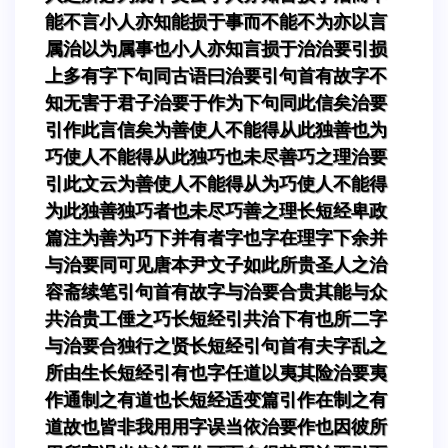
能不言小人亦知能损于事而不能不为亦以言
属治以为属事也小人亦知言损于治治要引损
上多有字下句同古语曰治要引句首有故字不
知无害于君子治要于作为下句同此信矣治要
引作此言信矣为善使人不能得从此独善也为
巧使人不能得从此独巧也未尽善巧之理治要
引此文云为善使人不能得从为巧使人不能得
为此独善独巧者也未尽巧善之理长短经卑政
篇注为善为巧下并有者字也字在理字下余并
与治要同可见唐本尹文子如此所贵圣人之治
容斋续笔引句首有故字与治要合贵其能与众
共治贵工倕之巧长短经引共治下有也所二字
与治要合独行之贤长短经引句首有夫字乱之
所由生长短经引有也字任道以夷其险治要夷
作通制之有道也长短经适变篇引作在制之有
道故也皆非我用用字误当依治要作也因彼所