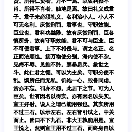
贤。所得仁贤者。万不一焉。以名利招不
肖。所得不肖者。触地是焉。故曰礼义成君
子。君子未必须礼义。名利治小人。小人不
可无名利。庆赏刑罚。君事也。守职效能。
臣业也。君科功黜陟。故有庆赏刑罚。臣各
慎所务。故有守职效能。君不可与臣业。臣
不可侵君事。上下不相侵与。谓之名正。名
正而法顺也。接万物使分别。海内使不杂。
见侮不辱。见推不矜。禁暴息兵。救世之
斗。此仁君之德。可以为主矣。守职分使不
乱。慎所任而无私。饥饱一心。毁誉同虑。
赏亦不忘。罚亦不怨。此居下之节。可为人
臣矣。世有因名以得实。亦有因名以失实。
宣王好射。说人之谓己能用强也。其实所用
不过三石。以示左右。左右皆引试之。中关
而止。皆曰不下九石。非大王孰能用是。宣
王悦之。然则宣王用不过三石。而终身自以