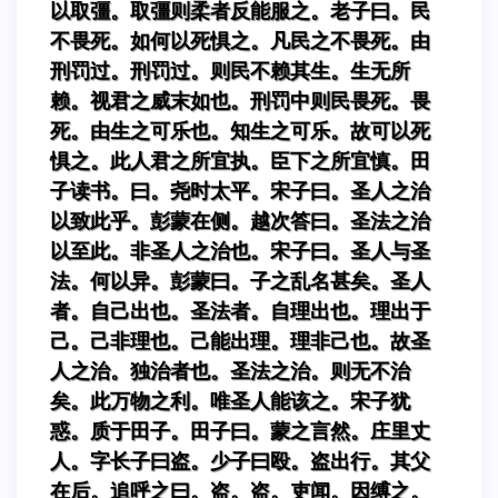
以取彊。取彊则柔者反能服之。老子曰。民
不畏死。如何以死惧之。凡民之不畏死。由
刑罚过。刑罚过。则民不赖其生。生无所
赖。视君之威末如也。刑罚中则民畏死。畏
死。由生之可乐也。知生之可乐。故可以死
惧之。此人君之所宜执。臣下之所宜慎。田
子读书。曰。尧时太平。宋子曰。圣人之治
以致此乎。彭蒙在侧。越次答曰。圣法之治
以至此。非圣人之治也。宋子曰。圣人与圣
法。何以异。彭蒙曰。子之乱名甚矣。圣人
者。自己出也。圣法者。自理出也。理出于
己。己非理也。己能出理。理非己也。故圣
人之治。独治者也。圣法之治。则无不治
矣。此万物之利。唯圣人能该之。宋子犹
惑。质于田子。田子曰。蒙之言然。庄里丈
人。字长子曰盗。少子曰殴。盗出行。其父
在后。追呼之曰。盗。盗。吏闻。因缚之。