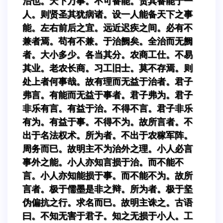
治也。天下万事。不可备能。责其备能于一
人。则贤圣其犹病诸。设一人能备天下之事
能。左右前后之宜。远近迟疾之间。必有不
兼者焉。苟有不兼。于治阙矣。全治而无阙
者。大小多少。各当其分。农商工仕。不易
其业。老农长商。习工旧士。莫不存焉。则
处上者何事哉。故有理而无益于治者。君子
弗言。有能而无益于事者。君子弗为。君子
非乐有言。有益于治。不得不言。君子非乐
有为。有益于事。不得不为。故所言者。不
出于名法权术。所为者。不出于农稼军阵。
周务而巳。故明主不为治外之理。小人必言
事外之能。小人亦知言损于治。而不能不
言。小人亦知能损于事。而不能不为。故所
言者。极于儒墨是非之辩。所为者。极于坚
伪偏抗之行。求名而巳。故明主诛之。古语
曰。不知无害于君子。知之无损于小人。工