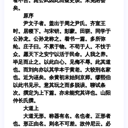
者不合。晁公武因此而疑史误。未免附会
矣。
原序
尹文子者。盖出于周之尹氏。齐宣王
时。居稷下。与宋钘。彭蒙。田骈。同学于
公孙龙。公孙龙称之。着书一篇。多所弥
纶。庄子曰。不累于物。不苟于人。不忮于
众。愿天下之安宁以活于民命。人我之养。
毕足而止之。以此白心。见侮不辱。此其道
也。而刘向亦以其学本于黄老。大较刑名家
也。近为诬矣。余黄初末始到京师。缪熙伯
以此书见示。意其玩之而多脱误。聊试条
次。撰定为上下篇。亦未能究其详也。山阳
仲长氏撰。
大道上
大道无形。称器有名。名也者。正形者
也。形正由名。则名不可差。故仲尼云。必