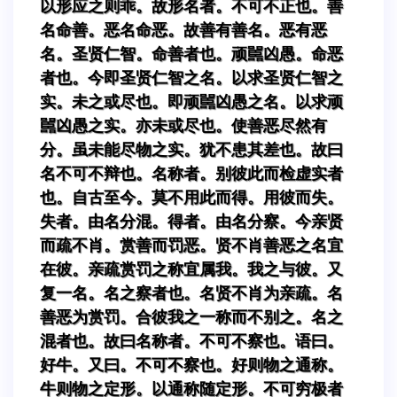
以形应之则乖。故形名者。不可不正也。善
名命善。恶名命恶。故善有善名。恶有恶
名。圣贤仁智。命善者也。顽嚚凶愚。命恶
者也。今即圣贤仁智之名。以求圣贤仁智之
实。未之或尽也。即顽嚚凶愚之名。以求顽
嚚凶愚之实。亦未或尽也。使善恶尽然有
分。虽未能尽物之实。犹不患其差也。故曰
名不可不辩也。名称者。别彼此而检虚实者
也。自古至今。莫不用此而得。用彼而失。
失者。由名分混。得者。由名分察。今亲贤
而疏不肖。赏善而罚恶。贤不肖善恶之名宜
在彼。亲疏赏罚之称宜属我。我之与彼。又
复一名。名之察者也。名贤不肖为亲疏。名
善恶为赏罚。合彼我之一称而不别之。名之
混者也。故曰名称者。不可不察也。语曰。
好牛。又曰。不可不察也。好则物之通称。
牛则物之定形。以通称随定形。不可穷极者