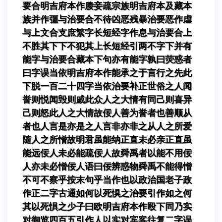
要合明吉府本作媵妾疏宗族明吉府本及藏本
族并作彊与治要合不待凶恶残暴治要恶作虐
与上文合支庶繁字长短经字作息与治要合上
不胜其下下不犯其上长短经引两不字下并有
能字与治要合藏本下句亦有能字孰曰荧惑者
曰字误当依明吉府本作能承之于言行之先此
下脱一百二十四字当依治要补正世俗之人闻
誉则悦闻毁则戚此众人之大情有同己则喜异
己则怒此人之大情故佞人善为誉者也善顺从
者也人言是亦是之人言非亦非之从人之所爱
随人之所憎故明君虽能纳正直未必亲正直虽
能远佞人未必能疏佞人故舜禹者以能不用佞
人亦未必憎佞人语曰佞辨惑物舜禹不能得憎
不可不察乎按末句乎当作也以政治国老子政
作正二字古通如何以死惧之治要引作如之何
其以死惧之少子曰欧明吉府本作殴下同乃实
对御览四百五引作人以实对宾客往复二字误