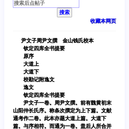
搜索
收藏本网页
尹文子周尹文撰 金山钱氏校本
钦定四库全书提要
原序
大道上
大道下
校勘记附逸文
逸文
钦定四库全书提要
尹文子一卷。周尹文撰。前有魏黄初末
山阳仲长氏序。称条次撰定为上下篇。文献
通考作二卷。此本亦题大道上篇。大道下
篇。与序相符。而通为一卷。盖后人所合并