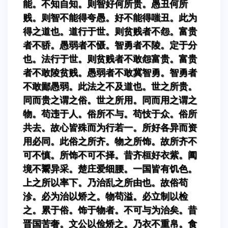
能。不知自知。则智好何所贵。愚丑何所
贱。则智不能得夸愚。好不能得嗤丑。此为
得之道也。道行于世。则贫贱者不怨。富贵
者不骄。愚弱者不慑。智勇者不陵。定于分
也。法行于世。则贫贱者不敢怨富贵。富贵
者不敢陵贫贱。愚弱者不敢冀智勇。智勇者
不敢鄙愚弱。此法之不及道也。世之所贵。
同而贵之谓之俗。世之所用。同而用之谓之
物。苟违于人。俗所不与。苟忮于众。俗所
共去。故心皆殊而为行若一。所好各异而资
用必同。此俗之所齐。物之所饰。故所齐不
可不慎。所饰不可不择。昔齐桓好衣紫。阖
境不鬻异采。楚庄爱细腰。一国皆有饥色。
上之所以率下。乃治乱之所由也。故俗苟
沴。必为治以矫之。物苟溢。必立制以检
之。累于俗。饰于物者。不可与为治矣。昔
晋国苦奢。文公以俭矫之。乃衣不重帛。食