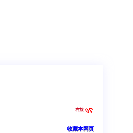
右旋
收藏本网页