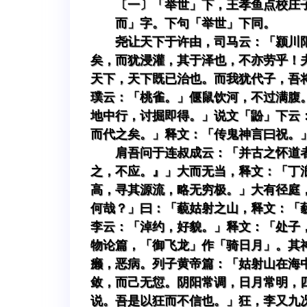
〔一〕「举世」下，王孝鱼点校庄
而」字。下句「举世」下同。
尧让天下于许由，司马云：「颍川
矣，而犹浸灌，其于泽也，不亦劳乎！
天下，天下既已治也。而我犹代子，吾
璞云：「桃雀。」偃鼠饮河，不过满腹
地中行，讨掘即得。」说文「鼢」下云
而代之矣。」释文：「传鬼神言曰祝。
肩吾问于连叔成云：「并古之怀道
之，不应。』」大而无当，释文：「丁
高，寻其源流，略无穷极。」大有径庭
何哉？」曰：「藐姑射之山，释文：「
李云：「淖约，好貌。」释文：「处子
物论篇，「御飞龙」作「骑日月」。其
癞，恶病。列子黄帝篇：「姑射山在海
敛，而己无愆。阴阳常调，日月常明，
说。吾是以狂而不信也。」狂，李又九