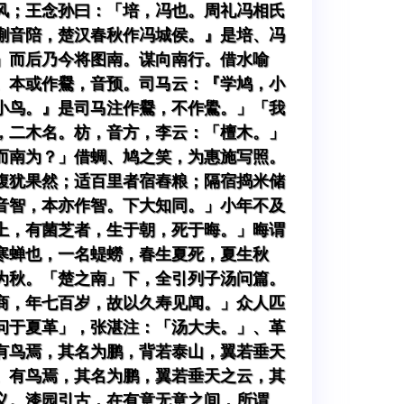
风；王念孙曰：「培，冯也。周礼冯相氏
蒯音陪，楚汉春秋作冯城侯。』是培、冯
」而后乃今将图南。谋向南行。借水喻
。本或作鸒，音预。司马云：『学鸠，小
小鸟。』是司马注作鸒，不作鷽。」「我
，二木名。枋，音方，李云：「檀木。」
而南为？」借蜩、鸠之笑，为惠施写照。
腹犹果然；适百里者宿舂粮；隔宿捣米储
音智，本亦作智。下大知同。」小年不及
上，有菌芝者，生于朝，死于晦。」晦谓
寒蝉也，一名蝭蟧，春生夏死，夏生秋
为秋。「楚之南」下，全引列子汤问篇。
商，年七百岁，故以久寿见闻。」众人匹
问于夏革」，张湛注：「汤大夫。」、革
有鸟焉，其名为鹏，背若泰山，翼若垂天
。有鸟焉，其名为鹏，翼若垂天之云，其
义。漆园引古，在有意无意之间，所谓