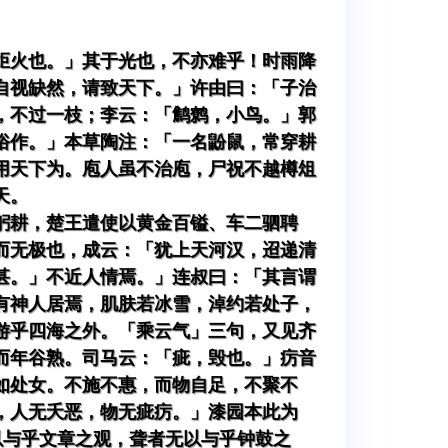
炬火也。」其于光也，不亦难乎！时雨降
自视缺然，请致天下。」许由曰：「子治
，不过一枝；李云：「鹪鹩，小鸟。」郭
俗作。」本草陶注：「一名鼢鼠，常穿耕
用天下为。庖人虽不治庖，尸祝不越樽俎
天。
躬耕，楚王遣使以黄金百镒、车二驷聘
而无极也，成云：「犹上天河汉，迢递清
甚。」不近人情焉。」连叔曰：「其言谓
有神人居焉，肌肤若冰雪，淖约若处子，
游乎四海之外。「乘云气」三句，又见齐
而年谷熟。司马云：「疵，毁也。」疠音
如处女。不施不惠，而物自足，不聚不
，人无夭恶，物无疵疠。」漆园本此为
以与乎文章之观，聋者无以与乎钟鼓之