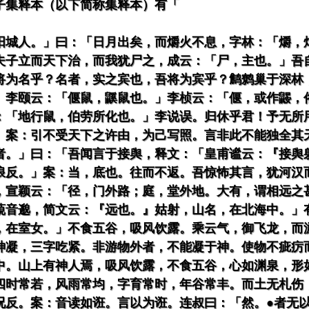
子集释本（以下简称集释本）有「
阳城人。」曰：「日月出矣，而爝火不息，字林：「爝，
夫子立而天下治，而我犹尸之，成云：「尸，主也。」吾
将为名乎？名者，实之宾也，吾将为宾乎？鹪鹩巢于深林
。李颐云：「偃鼠，鼷鼠也。」李桢云：「偃，或作鼹，
：「地行鼠，伯劳所化也。」李说误。归休乎君！予无所
」案：引不受天下之许由，为己写照。言非此不能独全其
者。」曰：「吾闻言于接舆，释文：「皇甫谧云：『接舆
浪反。」案：当，底也。往而不返。吾惊怖其言，犹河汉
，宣颖云：「径，门外路；庭，堂外地。大有，谓相远之
藐音邈，简文云：『远也。』姑射，山名，在北海中。」
，在室女。」不食五谷，吸风饮露。乘云气，御飞龙，而
神凝，三字吃紧。非游物外者，不能凝于神。使物不疵疠
中。山上有神人焉，吸风饮露，不食五谷，心如渊泉，形
四时常若，风雨常均，字育常时，年谷常丰。而土无札伤
况反。案：音读如诳。言以为诳。连叔曰：「然。●者无