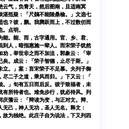
绝云气，负青天，然后图南，且适南冥
侯湛抵疑：「尺鷃不能陵桑榆。」文选七
适也？彼，鹏。我腾跃而上，不过数仞而
也。点明。
为能。能、而，古字通用。官、乡、君、
说到人，暗指惠施一辈人。而宋荣子犹然
加劝，举世非之而不加沮，郭象云：「审
已矣。成云：「荣子智德，止尽于斯。」
未立。」案：言宋荣子不足慕。夫列子御
，尽二子之道，乘风而归。」下又云：「
貌。」旬有五日而后反。彼于致福者，未
犹有所待者也。难免步行，犹必待风。列
郭庆藩云：「辩读为变，与正对文。辩、
人无己，神人无功，圣人无名。释文：
，故为独绝。此庄子自为说法，下又列四