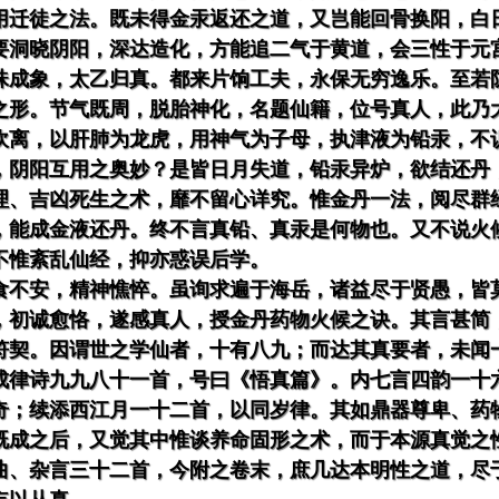
用迁徒之法。既未得金汞返还之道，又岂能回骨换阳，白
要洞晓阴阳，深达造化，方能追二气于黄道，会三性于元
珠成象，太乙归真。都来片饷工夫，永保无穷逸乐。至若
之形。节气既周，脱胎神化，名题仙籍，位号真人，此乃
坎离，以肝肺为龙虎，用神气为子母，执津液为铅汞，不
，阴阳互用之奥妙？是皆日月失道，铅汞异炉，欲结还丹
理、吉凶死生之术，靡不留心详究。惟金丹一法，阅尽群
，能成金液还丹。终不言真铅、真汞是何物也。又不说火
不惟紊乱仙经，抑亦惑误后学。
食不安，精神憔悴。虽询求遍于海岳，诸益尽于贤愚，皆
，初诚愈恪，遂感真人，授金丹药物火候之诀。其言甚简
符契。因谓世之学仙者，十有八九；而达其真要者，未闻
成律诗九九八十一首，号曰《悟真篇》。内七言四韵一十
奇；续添西江月一十二首，以同岁律。其如鼎器尊卑、药
既成之后，又觉其中惟谈养命固形之术，而于本源真觉之
曲、杂言三十二首，今附之卷末，庶几达本明性之道，尽