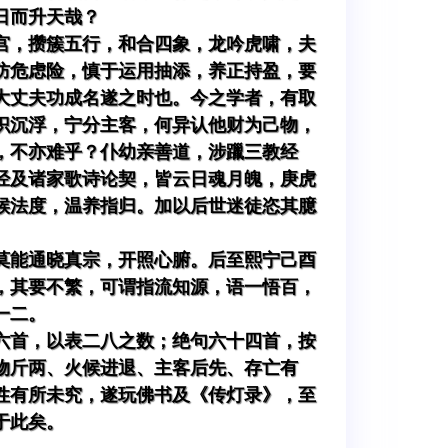
日而升天哉？
宫，攒簇五行，和合四象，龙吟虎啸，夫
防危虑险，慎于运用抽添，养正持盈，要
大丈夫功成名遂之时也。今之学者，有取
识沉浮，宁分主客，何异认他财为己物，
，不亦难乎？仆幼亲善道，涉躐三教经
经及诸家歌诗论契，皆云日魂月魄，庚虎
候法度，温养指归。加以后世迷徒恣其臆
莫能通晓真宗，开照心腑。后至熙宁己酉
，其要不繁，可谓指流知源，语一悟百，
一二。
六首，以表二八之数；绝句六十四首，按
物斤两、火候进退、主客后先、存亡有
性有所未究，遂玩佛书及《传灯录》，至
于此矣。