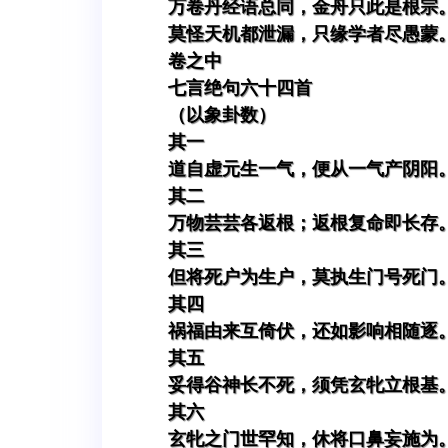
万卷丹经语总同，金舟只此是根宗
莫怪天机都泄漏，只缘学者尽愚蒙
卷之中
七言绝句六十四首
（以象卦数）
其一
道自虚元生一气，便从一气产阴阳
其二
万物芸芸各返根；返根复命即长存
其三
但将死户为生户，莫执生门号死门
其四
祸福由来互倚伏，还如影响相随逐
其五
妥得谷神长不死，须凭玄牝立根基
其六
玄牝之门世罕知，休将口鼻妄施为