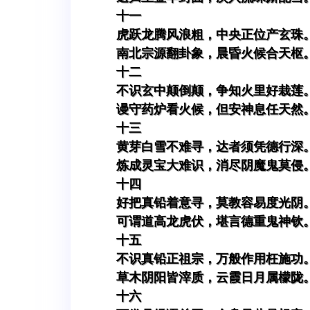
十一
虎跃龙腾风浪粗，中央正位产玄珠
南北宗源翻卦象，晨昏火候合天枢
十二
不识玄中颠倒颠，争知火里好栽莲
谩守药炉看火候，但安神息任天然
十三
黄芽白雪不难寻，达者须凭德行深
炼成灵宝大难识，消尽阴魔鬼莫侵
十四
好把真铅着意寻，莫教容易度光阴
可谓道高龙虎伏，堪言德重鬼神钦
十五
不识真铅正祖宗，万般作用枉施功
草木阴阳皆滓质，云霞日月属檬陇
十六