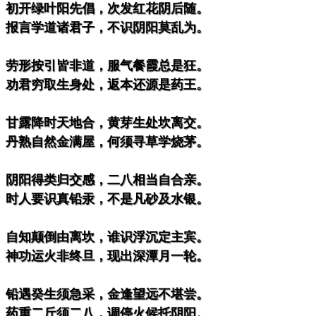
。初开绿叶阳先倡，次发红花阴后随。
。报言学道诸君子，不识阴阳莫乱为。
。劳形按引皆非道，服气餐霞总是狂。
。劝君穷取生身处，返本还源是药王。
。甘露降时天地合，黄芽生处坎离交。
。丹熟自然金满屋，何须寻草学烧茅。
。阴阳得类归交感，二八相当自合亲。
。时人要识真铅汞，不是凡砂及水银。
。自知颠倒由离坎，谁识浮沉定主宾。
。神功运火非终旦，现出深潭月一轮。
。铅遇癸生须急采，金逢望远不堪尝。
。药重二斤须二八，调停火候托阴阳。