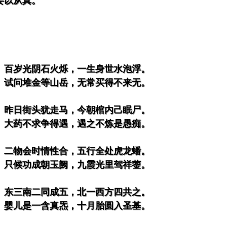
妄以从真。
。百岁光阴石火烁，一生身世水泡浮。
。试问堆金等山岳，无常买得不来无。
。昨日街头犹走马，今朝棺内己眠尸。
。大药不求争得遇，遇之不炼是愚痴。
。二物会时情性合，五行全处虎龙蟠。
。只候功成朝玉阙，九霞光里驾祥蓥。
。东三南二同成五，北一西方四共之。
。婴儿是一含真炁，十月胎圆入圣基。