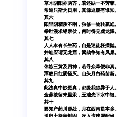
草木阴阳亦两齐，若还缺一不芳菲
常道只斯为日用，真源返覆有谁知
其六
阳里阴精质不刚，独修一物转赢尪
举世漫求铅汞伏，何时得见虎龙降
其七
人人本有长生药，自是迷徒枉摆抛
井蛙应谓无龙窟，篱鹊争知有凤巢
其八
休炼三黄及四神，若寻众草便非真
潭底日红阴怪灭。山头月白药苗新
其九
此法真中妙更真，都缘我独异于人
金鼎欲留朱里汞，玉池先下水中银
其十
要知产药川源处，月在西南是本乡
送归土釜牢封固，次入流珠厮配当