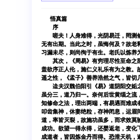
悟真篇
序
嗟夫！人身难得，光阴易迁，罔测
无有出期。当此之时，虽悔何及？故老
习漏未尽，则尚徇于有生。老氏以炼养
其次，《周易》有穷理尽性至命之
盖欲序正人伦，施仁义礼乐有为之教。
遥之性，《孟子》善养浩然之气，皆切
迨夫汉魏伯阳引《易》道阴阳交姤
虽分三，道乃归一。奈何后世黄缁之流
知修命之法，理出两端，有易遇而难成
叩齿集神，休妻绝粒，存神闭息，运眉
道，率皆灭裂，故施功虽多，而求效莫
成功。欲望一得永得，还婴返老，变化
成道者，皆因炼金丹而得。恐泄天机，