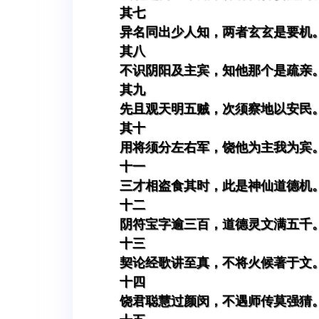
其七
异名同出少人知，两者玄玄是要机
其八
不识阴阳及主宾，知他那个是疏亲
其九
先且观天明五贼，次须察地以安民
其十
用将须分左右军，饶他为主我为宾
十一
三才相盗食其时，此是神仙道德机
十二
阴符宝字逾三百，道德灵文满五千
十三
契论经歌讲至真，不将火候著于文
十四
饶君聪慧过颜闵，不遇师传莫强猜