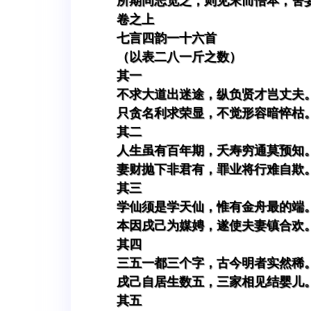
所期同志览之，则见末而悟本，舍
卷之上
七言四韵一十六首
（以表二八一斤之数）
其一
不求大道出迷途，纵负贤才岂丈夫
只贪名利求荣显，不觉形容暗悴枯
其二
人生虽有百年期，夭寿穷通莫预知
妻财抛下非君有，罪业将行难自欺
其三
学仙须是学天仙，惟有金舟最的端
本因戌己为媒娉，遂使夫妻镇合欢
其四
三五一都三个字，古今明者实然稀
戌己自居生数五，三家相见结婴儿
其五