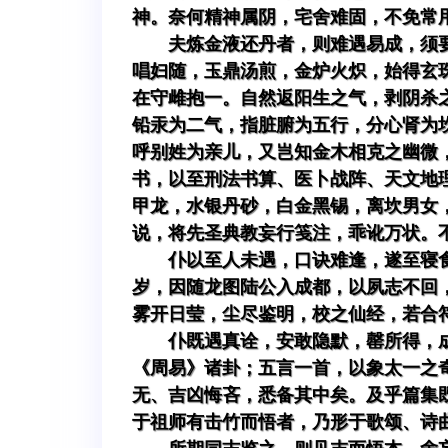
神。奈何精神属阴，宅舍难固，不免常
夫炼金液还丹者，则难遇易成，须
唱妇随，玉鼎汤煎，金炉火炽，始得玄
在守雌抱一。自然返阳生之气，剥阴杀
铅汞为二气，指脏腑为五行，分心肾为
呼别姓为亲儿，又岂知金木相克之幽微
书，以至刑法书算、医卜战阵、天文地
甲龙，水银丹砂，白金黑锡，离坎男女
说，将先圣典教妄行笺注，乖讹万状。
仆以至人未遇，口诀难逢，遂至寝
岁，因随龙图陆公入成都，以夙志不回
雾开日莹，尘尽鉴明，校之仙经，若合
仆既遇真诠，安敢隐默，罄所得，
《周易》诸卦；五言一首，以象太一之
无、吉凶悔吝，悉备其中矣。及乎篇集
于祖师有击竹而悟者，乃形于歌颂、诗