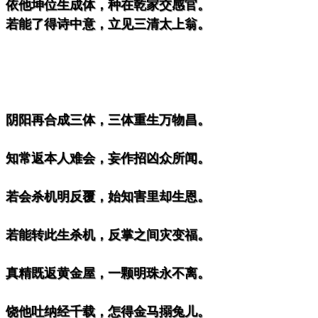
。依他坤位生成体，种在乾家交感官。
。若能了得诗中意，立见三清太上翁。
。阴阳再合成三体，三体重生万物昌。
。知常返本人难会，妄作招凶众所闻。
。若会杀机明反覆，始知害里却生恩。
。若能转此生杀机，反掌之间灾变福。
。真精既返黄金屋，一颗明珠永不离。
。饶他吐纳经千载，怎得金马搦兔儿。