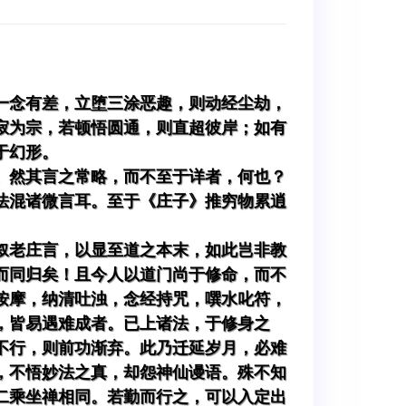
一念有差，立堕三涂恶趣，则动经尘劫，
寂为宗，若顿悟圆通，则直超彼岸；如有
于幻形。
。然其言之常略，而不至于详者，何也？
法混诸微言耳。至于《庄子》推穷物累逍
叙老庄言，以显至道之本末，如此岂非教
而同归矣！且今人以道门尚于修命，而不
按摩，纳清吐浊，念经持咒，噀水叱符，
，皆易遇难成者。已上诸法，于修身之
不行，则前功渐弃。此乃迁延岁月，必难
，不悟妙法之真，却怨神仙谩语。殊不知
二乘坐禅相同。若勤而行之，可以入定出