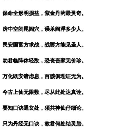
。保命全形明损益，紫金丹药最灵奇。
。房中空闭尾闾穴，误杀阎浮多少人。
。民安国富方求战，战罢方能见圣人。
。劝君临阵休轻敌，恐丧吾家无价珍。
。万化既安诸虑息，百骸俱理证无为。
。今古上仙无限数，尽从此处达真诠。
。要知口诀通玄处，须共神仙仔细论。
。只为丹经无口诀，教君何处结灵胎。