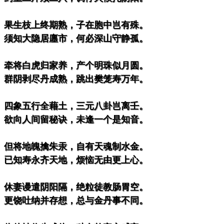
。果生枝上终期熟，子在胞中岂有殊。
。须知大隐居廛市，何必深山守静孤。
。牵将白虎归家养，产个明珠似月圆。
。群阴剥尽丹成熟，跳出樊笼寿万年。
。四象五行全藉土，三元八卦岂离壬。
。欲向人间留秘诀，未逢一个是知音。
。但将地魄擒朱汞，自有天魂制水金。
。已知寿永齐天地，烦恼无由更上心。
。休妻谩遣阴阳隔，绝粒徒教肠胃空。
。更饶吐纳并存想，总与金丹事不同。