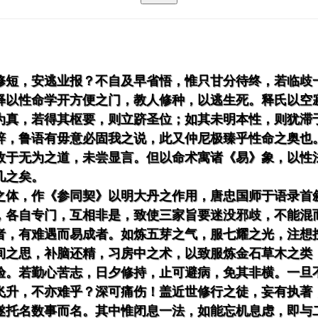
修短，安逃业报？不自及早省悟，惟只甘分待终，若临歧
释以性命学开方便之门，教人修种，以逃生死。释氏以空
为真，若得其枢要，则立跻圣位；如其未明本性，则犹滞
辞，鲁语有毋意必固我之说，此又仲尼极臻乎性命之奥也
故于无为之道，未尝显言。但以命术寓诸《易》象，以性
几之矣。
之体，作《参同契》以明大丹之作用，唐忠国师于语录首
，各自专门，互相非是，致使三家旨要迷没邪歧，不能混
者，有难遇而易成者。如炼五芽之气，服七耀之光，注想
间之思，补脑还精，习房中之术，以致服炼金石草木之类
验。若勤心苦志，日夕修持，止可避病，免其非横。一旦
飞升，不亦难乎？深可痛伤！盖近世修行之徒，妄有执著
遂托名数事而名。其中惟闭息一法，如能忘机息虑，即与