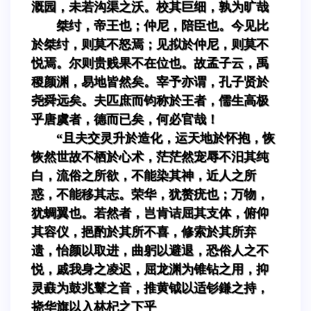
溉园，未若沟渠之沃。校其巨细，孰为旷哉
桀纣，帝王也；仲尼，陪臣也。今见比
於桀纣，则莫不怒焉；见拟於仲尼，则莫不
悦焉。尔则贵贱果不在位也。故孟子云，禹
稷颜渊，易地皆然矣。宰予亦谓，孔子贤於
尧舜远矣。夫匹庶而钧称於王者，儒生高极
乎唐虞者，德而已矣，何必官哉！
“且夫交灵升於造化，运天地於怀抱，恢
恢然世故不栖於心术，茫茫然宠辱不汨其纯
白，流俗之所欲，不能染其神，近人之所
惑，不能移其志。荣华，犹赘疣也；万物，
犹蜩翼也。若然者，岂肯诘屈其支体，俯仰
其容仪，挹酌於其所不喜，修索於其所弃
遗，怡颜以取进，曲躬以避退，恐俗人之不
悦，戚我身之凌迟，屈龙渊为锥钻之用，抑
灵鼖为鼓兆鼙之音，推黄钺以适钐鎌之持，
挠华旗以入林杞之下乎