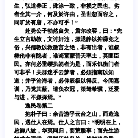
生，弘道养正，殊涂一致，非损之民也。劣
者全其一介，何及於许由，圣世恕而容之，
同旷於有唐，不亦可乎！”
赴势公子勃然自失，肃尔改容，曰：“先
生立言助教，文讨奸违，摽退静以抑躁竞之
俗，兴儒教以救微言之绝，非有出者，谁叙
彝伦非有隐者，谁诲童蒙普天率土，莫匪臣
民。亦何必垂缨执笏者为是，而乐饥衡门者
可非乎！夫群迷乎云梦者，必须指南以知
道；并乎沧海者，必仰辰极以得反。今闻嘉
训，乃觉其蔽。请负衣冠，策驽希骥，泛爱
与进，不嫌择焉。”
逸民卷第二
抱朴子曰：余昔游乎云台之山，而造逸
民，遇仕人在焉。仕人之言曰：“明明在上，
总御八紘，华夷同归，要荒服事；而先生游