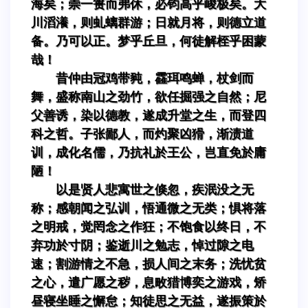
海矣；崇一篑而弗休，必钧高乎峻极矣。大
川滔瀁，则虬螭群游；日就月将，则德立道
备。乃可以正。梦乎丘旦，何徒解桎乎困蒙
哉！
昔仲由冠鸡带豘，靃珥鸣蝉，杖剑而
舞，盛称南山之劲竹，欲任掘强之自然；尼
父善诱，染以德教，遂成升堂之生，而登四
科之哲。子张鄙人，而灼聚凶猾，渐渍道
训，成化名儒，乃抗礼於王公，岂直免於庸
陋！
以是贤人悲寓世之倏忽，疾泯没之无
称；感朝闻之弘训，悟通微之无类；惧将落
之明戒，觉罔念之作狂；不饱食以终日，不
弃功於寸阴；鉴逝川之勉志，悼过隙之电
速；割游情之不急，损人间之末务；洗忧贫
之心，遣广愿之秽，息畋猎博奕之游戏，矫
昼寝坐睡之懈怠；知徒思之无益，遂振策於