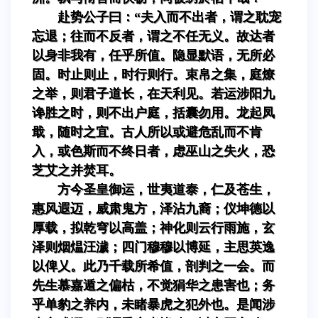
赴势公子曰：“夫入而不出者，谓之耽宠
忘退；往而不反者，谓之不任无义。故达者
以身非我有，任乎所值。隐显默语，无所必
固。时止则止，时行则行。束帛之集，庭燎
之举，则君子道长，在天利见。若运涉阳九
谗胜之时，则不出户庭，括囊勿用。龙起凤
戢，随时之宜。古人所以或避危乱而不肯
入，或色斯而不终日者，虑巫山之失火，恐
芝艾之并焚耳。
方今圣皇御运，世夷道泰，仁及苍生，
惠风遐迈，威肃鬼方，泽沾九裔；仪坤德以
厚载，拟乾穹以高盖；神化则云行雨施，玄
泽则烟煴汪濊；四门穆穆以博延，主思英逸
以俾乂。此乃千载所希值，剖判之一会。而
先生慕嘉遁之偏枯，不觉狷华之患害也；务
乎单豹之养内，未睹暴虎之犯外也。是闻涉