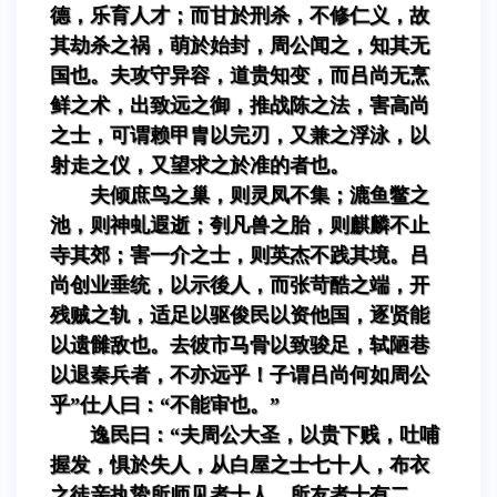
德，乐育人才；而甘於刑杀，不修仁义，故
其劫杀之祸，萌於始封，周公闻之，知其无
国也。夫攻守异容，道贵知变，而吕尚无烹
鲜之术，出致远之御，推战陈之法，害高尚
之士，可谓赖甲胄以完刃，又兼之浮泳，以
射走之仪，又望求之於准的者也。
夫倾庶鸟之巢，则灵凤不集；漉鱼鳖之
池，则神虬遐逝；刳凡兽之胎，则麒麟不止
寺其郊；害一介之士，则英杰不践其境。吕
尚创业垂统，以示後人，而张苛酷之端，开
残贼之轨，适足以驱俊民以资他国，逐贤能
以遗雠敌也。去彼市马骨以致骏足，轼陋巷
以退秦兵者，不亦远乎！子谓吕尚何如周公
乎”仕人曰：“不能审也。”
逸民曰：“夫周公大圣，以贵下贱，吐哺
握发，惧於失人，从白屋之士七十人，布衣
之徒亲执贽所师见者十人，所友者十有二