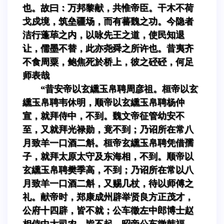
也。故曰：万邦黎献，共惟帝臣。干木不荷
戈戍境，筑垒疆场，而有蕃魏之功。今隐者
洁行蓬荜之内，以咏先王之道，使民知退
让，儒墨不替，此亦尧舜之所许也。昔夷齐
不食周粟，鲍焦死於桥上，彼之硁硁，何足
师表哉
“昔安帝以玄纁玉帛聘周彦祖。桓帝以玄
纁玉帛聘韦休明，顺帝以玄纁玉帛聘杨仲
宣，就拜侍中，不到。魏文帝征管幼安不
至，又就拜光禄勋，竟不到；乃诏所在常八
月致羊一口酒二斛。桓帝玄纁玉帛聘凭借孺
子，就拜太原太守及东海相，不到。顺帝以
玄纁玉帛聘樊季高，不到；乃诏所在常以八
月致羊一口酒二斛，又赐几杖，待以师傅之
礼。献帝时，郑康成州辟举贤良方正茂才，
公府十四辟，皆不就；公车徵左中郎博士赵
相侍中大司农，皆不起。昭帝公车徵韩福，