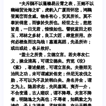
“夫斥鷃不以蓬榛易云霄之表，王鲔不以
幽岫贸沧海之旷，虎豹入广厦而怀悲，鸿鶤
登嵩峦而含戚。物各有心，安其所长。莫不
泰於得意，而惨於失所也。经世之士，悠悠
皆是，一日无君，惶惶如也。譬犹蓝田之积
玉，邓林之多材，良工大匠，肆意所用。亦
何必栖鱼而沈鸟哉！嘉遁高蹈，先圣所许；
或出或处，各从攸好。
“盖士之所贵，立德立言。若夫孝友仁
义，操业清高，可谓立德矣。穷览《坟》
《索》，著述粲然，可谓立言矣。夫善郑无
治民之功，未可谓减於俗吏；仲尼无攻伐之
勋，不可以为不及於韩白矣。身名并全，谓
之为上。隐居求志，先民嘉焉。夷齐一介，
不合变通，古人嗟叹，谓不降辱。夫言不降
者，明隐逸之为高也；不辱者，知羁絷之为
洿也。圣人之清者，孟轲所美，亦云天爵贵