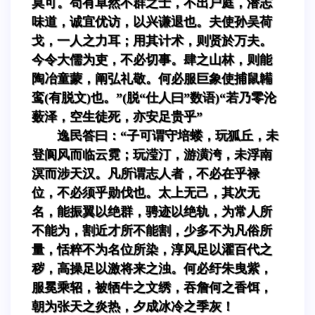
莫可。苟有卓然不群之士，不出户庭，潜志
味道，诚宜优访，以兴谦退也。夫使孙吴荷
戈，一人之力耳；用其计术，则贤於万夫。
今令大儒为吏，不必切事。肆之山林，则能
陶冶童蒙，阐弘礼敬。何必服巨象使捕鼠韛
鸾(有脱文)也。”(脱“仕人曰”数语)“若乃零沦
薮泽，空生徒死，亦安足贵乎”
逸民答曰：“子可谓守培蝼，玩狐丘，未
登阆风而临云霓；玩滢汀，游潢洿，未浮南
溟而涉天汉。凡所谓志人者，不必在乎禄
位，不必须乎勋伐也。太上无己，其次无
名，能振翼以绝群，骋迹以绝轨，为常人所
不能为，割近才所不能割，少多不为凡俗所
量，恬粹不为名位所染，淳风足以濯百代之
秽，高操足以激将来之浊。何必纡朱曳紫，
服冕乘轺，被牺牛之文绣，吞詹何之香饵，
朝为张天之炎热，夕成冰冷之季灰！