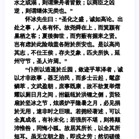
水之或溺，则谓乘舟者皆败；以商臣之凶
逆，则谓继体无类也。”
怀冰先生曰：“圣化之盛，诚如高论。出
处之事，人各有怀。故尧舜在上，而箕颍有
巢栖之客；夏後御世，而穷薮有握耒之贤。
岂有虑於此险哉盖各附於所安也。是以高尚
其志，不仕王侯，存夫爻象，匹夫所执，延
州守节，圣人许焉。”
“仆所以逍遥於丘园，敛迹乎草泽者，诚
以才非政事，器乏治民，而多士云起，髦彦
鳞萃，文武盈朝，庶事既康，故不欲复举熠
耀以厕日月之间，拊甂瓴於洪锺之侧，贡轻
扇於坚冰之节，炫裘炉乎隆暑之月，必见捐
於无用，速非时之巨嗤。若拥经著述，可以
全真成名，有补末化；若强所不堪，则将颠
沛惟咎，同悔小狐。故居其所长，以全其所
短耳。虽无立朝之勋，即戎之劳；然切磋後