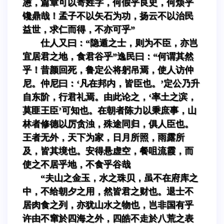
懑，篇章可以寄姓字，何假乎良史，何烦乎
镵鼎哉！孟子不以矢石为功，扬云不以治民
益世，求仁而得，不亦可乎”
仕人又曰：“隐遁之士，则为不臣，亦岂
宜居君之地，食君谷乎”逸民曰：“何谓其然
乎！昔颜回死，鲁定公将躬吊焉，使人访仲
尼。仲尼曰：‘凡在邦内，皆臣也。’定公乃升
自东阶，行君礼焉。由此论之，‘率土之滨，
莫匪王臣’可知也。在朝者陈力以秉庶事，山
林者修德以厉贪浊，殊途同归，俱人臣也。
王者无外，天下为家，日月所照，雨露所
及，皆其境也。安得悬虚空，餐咀流霞，而
使之不居乎地，不食乎谷哉
“夫山之金玉，水之珠贝，虽不在府库之
中，不给朝夕之用，然皆君之财也。退士不
居肉食之列，亦犹山水之物也，岂非国有乎
许由不窜於四海之外，四皓不走於八荒之表