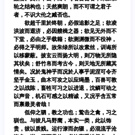
轮之结构也；天然爽朗，而不可谓之君子
者，不识大伦之臧否也。
欲超千里於终朝，必假追影之足；欲凌
洪波而遐济，必因艘楫之器；欲见无外而不
下堂，必由之乎载籍；欲测渊微而不役神，
必得之乎明师。故朱绿所以改素丝，训诲所
以移蒙蔽。披玄云而扬大明，则万物无所隐
其状矣；舒竹帛而考古今，则天地无所藏其
情矣。况於鬼神乎而况於人事乎泥涅可令齐
坚乎金玉，曲木可攻之以应绳墨，百兽可教
之以战陈，畜牲可习之以进退，沈鳞可动之
以声音，机石可感之以精诚，又况乎含五常
而禀最灵者哉！
低仰之驷，教之功也；鸷击之禽，习之
驯也。与彼凡马野鹰，本实一类，此以饰
贵，彼以质贱。运行潦而勿辍，必混流乎沧