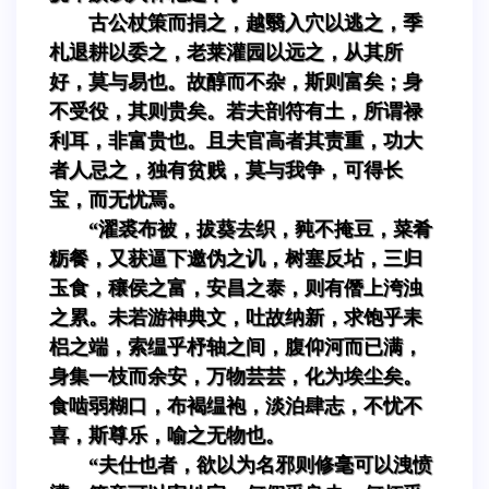
古公杖策而捐之，越翳入穴以逃之，季
札退耕以委之，老莱灌园以远之，从其所
好，莫与易也。故醇而不杂，斯则富矣；身
不受役，其则贵矣。若夫剖符有土，所谓禄
利耳，非富贵也。且夫官高者其责重，功大
者人忌之，独有贫贱，莫与我争，可得长
宝，而无忧焉。
“濯裘布被，拔葵去织，豘不掩豆，菜肴
粝餐，又获逼下邀伪之讥，树塞反坫，三归
玉食，穰侯之富，安昌之泰，则有僭上洿浊
之累。未若游神典文，吐故纳新，求饱乎耒
梠之端，索缊乎杼轴之间，腹仰河而已满，
身集一枝而余安，万物芸芸，化为埃尘矣。
食啮弱糊口，布褐缊袍，淡泊肆志，不忧不
喜，斯尊乐，喻之无物也。
“夫仕也者，欲以为名邪则修毫可以洩愤