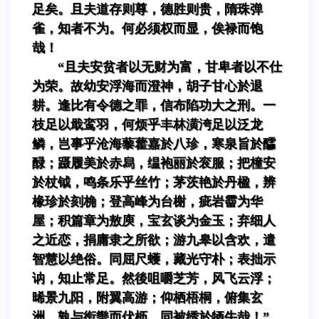
足矣。且夫道存则尊，德胜则贵，隋珠弹
雀，知者不为。何必须权而显，俟禄而饱
哉！
“且夫安贫者以无财为富，甘卑者以不仕
为荣。故幼安浮海而澄神，胡子甘心於退
耕。逢比有令德之罪，信布陷功大之刑。一
枝足以戢鸾羽，何烦乎丰林潢洿足以泛龙
鳞，岂事乎沧海藜藿嘉於八珍，寒泉旨於醽
醁；蹑履美於赤舄，缊袍丽於衮服；把橦安
於杖钺，鸣条乐乎丝竹；茅茨艳於丹楹，辨
椽珍於刻桷；登高峰为台榭，疵岩霤为华
屋；积篇章为敖庾，宝玄谈为金玉；弃细人
之近恋，捐庸隶之所欲；游九皋以含欢，遣
智慧以绝俗。同屈尺蠖，藏光守朴；表拙示
讷，知止常足。然後咀嚼芝芳，风飞云浮；
晞景九阳，附翼高游；仰栖梧桐，俯集玄
洲。孰与衔辔而伏枥，同被绣於牺牛哉！”