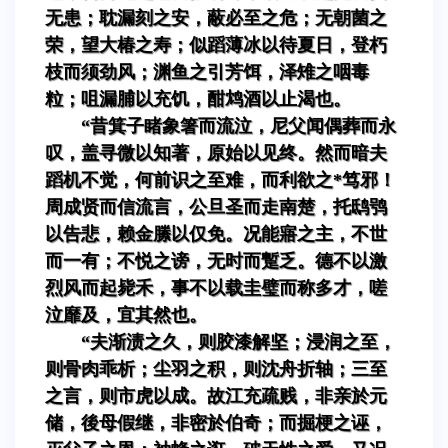
无患；耽漏刻之安，蔽必至之危；无朝菌之
荣，望大椿之寿；似蹈薄冰以待夏日，登朽
枝而须劲风；渊鱼之引芳饵，泽雉之咽毒
粒；咀漏脯以充饥，酣鸩酒以止渴也。
“昔箕子睹象箸而流泣，尼父闻偶葬而永
叹，盖寻微以知著，原始以见终。然而暗夫
蹈机不觉，何前识之至难，而利欲之*笃邪！
周成贤而信流言，公旦圣而走南楚，托鸱鸮
以告悲，赖金縢以仅免。况能寤之主，不世
而一有；不悦之谤，无时而蹔乏。德不以激
烈风而起毙禾，事不以载圭璧而称多才，嗟
泣靡及，宜其然也。
“夫渐渍之久，则胶漆解坚；浸润之至，
则骨肉乖析；尘羽之积，则沈舟折轴；三至
之言，则市虎以成。故江充疏贱，非亲於元
储，後母假继，非密於伯奇；而掘梗之诬，