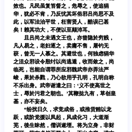
效也。凡民虽复笞督之，危辱之，使追狷
华，犹必不肯，乃反忧其坏俗邪吕尚思不及
此，以军法治平世，枉害贤人，酷误已甚
矣！赖其功大，不便以至颠沛耳。
且吕尚之未遇文王也，亦曾隐於穷贱，
凡人易之，老妇逐之，卖庸不售，屠钓无
获，曾无一人慕之。其避世也，何独虑狷华
之沮众邪设令殷纣以尚逃遁，收而敛之，尚
临死，岂能自谓罪所应邪魏武帝亦弄法严
峻，果於杀戮，乃心欲用乎孔明，孔明自称
不乐出身。武帝谢遣之曰：‘义不使高世之
士，辱於污君之朝也。’其鞭挞九有，草创皇
基，亦不妄矣。
“纷扰日久，求竞成俗，或推货贿以龙
跃，或阶党援以凤起，风成化习，大道渐
芜，後生昧然，儒训遂堙。将为立身，非财