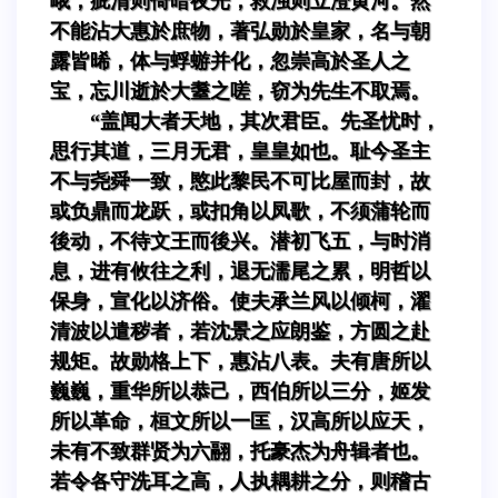
峨，疵清则倚暗夜光，救浊则立澄黄河。然
不能沾大惠於庶物，著弘勋於皇家，名与朝
露皆晞，体与蜉蝣并化，忽崇高於圣人之
宝，忘川逝於大耋之嗟，窃为先生不取焉。
“盖闻大者天地，其次君臣。先圣忧时，
思行其道，三月无君，皇皇如也。耻今圣主
不与尧舜一致，愍此黎民不可比屋而封，故
或负鼎而龙跃，或扣角以凤歌，不须蒲轮而
後动，不待文王而後兴。潜初飞五，与时消
息，进有攸往之利，退无濡尾之累，明哲以
保身，宣化以济俗。使夫承兰风以倾柯，濯
清波以遣秽者，若沈景之应朗鉴，方圆之赴
规矩。故勋格上下，惠沾八表。夫有唐所以
巍巍，重华所以恭己，西伯所以三分，姬发
所以革命，桓文所以一匡，汉高所以应天，
未有不致群贤为六翮，托豪杰为舟辑者也。
若令各守洗耳之高，人执耦耕之分，则稽古