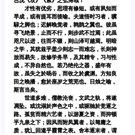
岂况《坟》《索》之弘博哉！
才性有优劣，思理有修短。或有夙知而
早成，或有提耳而後喻。夫速悟时习者，骥
騄之脚也；迟解晚觉者，鹑鹊之翼也。彼虽
寻飞绝景，止而不行，则步武不过焉；此虽
咫尺以进，往而不辍，则山泽可越焉。明暗
之学，其犹兹乎盖少则志一而难忘，长则神
放而易失，故修学务早，及其精专，习与性
成，不异自然也。若乃绝伦之器，盛年有
故，虽失之於旸谷，而收之於虞渊。方知良
田之晚播，愈於座岁之荒芜也。日烛之喻，
斯言当矣。
世道多难，儒教沦丧，文武之轨，将遂
凋坠。或沈溺於声色之中，或驱驰於竞逐之
路。孤贫而精六艺者，以游夏之资，而抑顿
乎九泉之下；因风而附凤翼者，以驽庸之
质，犹辶回遑乎霞霄之表。舍本逐末者，谓