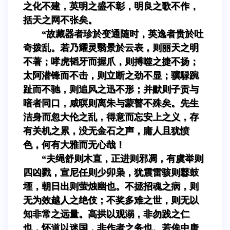
之化不建，英明之盛不彰，明良之歌不作，
括天之网不张矣。
“故藏器者珍於变通随时，英逸者贵於吐
奇拨乱。若乃耀灵翳景於云表，则丽天之明
不著；哮虎韬牙而握爪，则搏噬之捷不扬；
太阿潜锋而不击，则立断之劲不显；骥騄踠
趾而不驰，则追风之迅不形；并默则子贡与
喑者同口，咸暝则离朱与蒙瞽不殊矣。先生
洁身而忽大伦之乱，得意而忘安上之义，存
有关机之累，没无金石之声，庸人且犹愤
色，何有大雅而无心哉！
“夫绳舒则木直，正进则邪凋，有虞举则
四凶戮，宣尼任则少卯枭，犹震雷骇则鼛鼓
堙，朝日出则萤烛幽也。不拯招魂之病，则
无为效越人之绝伎；不奖多难之世，则无以
知非常之远量。高拱以观溺，非勿践之仁
也，怀道以迷国，非作者之务也。若俟中唐