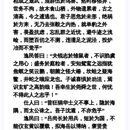
柏成之遐武，混群伍於鸟兽。然时移俗异，
世务不拘，故木食山栖，外物遗累者，古之
清高，今之逋逃也。君子思危於未形，绝祸
於方来，无乃去张毅之内热，就单豹之外
害，畏盈抗虑，忘乱群之近忧，避牛迹之浅
崄，而堕百仞之不测，违濡足之泥泾，投炉
冶而不觉乎”
逸民答曰：“夫锐志於雏鼠者，不识驺虞
之用心；盛务於庭粒者，安知鸳鸾之远指犹
焦螟之笑云鹏，朝菌之怪大椿，坎蛙之疑海
鳖，井蛇之嗤应龙也。子诚喜惧於劝沮，焉
识玄旷之高韵哉！吾幸生於尧舜之世，何忧
不得此人之志乎！”
仕人曰：“昔狂狷华士义不事上，隐於海
隅，而太公诛之。吾子沈遁，不亦危乎”
逸民曰：“吕尚长於用兵，短於为国，不
能仪玄黄以覆载，拟海岳以博纳，褒贤贵