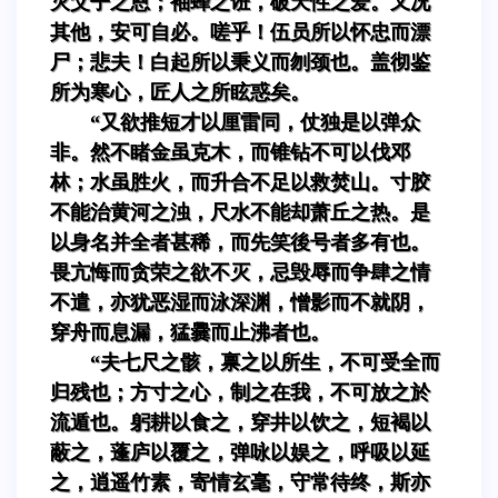
灭父子之恩；袖蜂之诳，破天性之爱。又况
其他，安可自必。嗟乎！伍员所以怀忠而漂
尸；悲夫！白起所以秉义而刎颈也。盖彻鉴
所为寒心，匠人之所眩惑矣。
“又欲推短才以厘雷同，仗独是以弹众
非。然不睹金虽克木，而锥钻不可以伐邓
林；水虽胜火，而升合不足以救焚山。寸胶
不能治黄河之浊，尺水不能却萧丘之热。是
以身名并全者甚稀，而先笑後号者多有也。
畏亢悔而贪荣之欲不灭，忌毁辱而争肆之情
不遣，亦犹恶湿而泳深渊，憎影而不就阴，
穿舟而息漏，猛爨而止沸者也。
“夫七尺之骸，禀之以所生，不可受全而
归残也；方寸之心，制之在我，不可放之於
流遁也。躬耕以食之，穿井以饮之，短褐以
蔽之，蓬庐以覆之，弹咏以娱之，呼吸以延
之，逍遥竹素，寄情玄毫，守常待终，斯亦