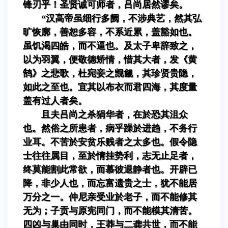
锋刃乎！圣贤诚可师者，吕尚居然谬矣。
“汉高帝虽细行多阙，不涉典艺，然其弘
旷恢廓，善恕多容，不系近累，盖豁如也。
虽饥渴四皓，而不逼也。及太子卑辞致之，
以为羽翼，便敬德矫情，惜其大者，发《黄
鹄》之悲歌，杜宛妾之觊觎，其珍贤贵隐，
如此之至也。宜其以布衣而君四海，其度量
盖有过人者矣。
且夫吕尚之杀狷华者，在於恐其沮众
也。然俗之所患者，病乎躁於进趋，不务行
业耳。不苦於安贫乐贱者之太多也。假令隐
士往往属目，至於情挂势利，志无止足者，
终莫能割此常欲，而慕彼退静者也。开辟已
降，非少人也，而忘富遗贵之士，犹不能居
万分之一。仲尼亲受业於老子，而不能修其
无为；子贡与原宪同门，而不能模其清苦。
四凶与巢由同时，王莽与二龚共世，而不能