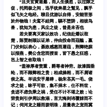
“且夫玄黄遐邈，而人生倏忽，以过隙之
促，托罔极之间，迅乎犹奔星之蹔见，飘乎
似飞矢之电经。聊且优游以自得，安能苦形
於外物哉！夫鸾不絓网，驎不堕阱，相彼鸟
兽，犹知为患，风尘之徒，曾是未吝也
若夫要离灭家以效功，纪信赴燔以诳
楚，陈贾刎颈以证弟，仲由投命而葅醢，嬴
门伏剑以表心，聂政感惠而屠葅，荆卿绝膑
以报燕，樊公含悲而授首，皆下愚之狂惑，
岂上智之攸取哉！
“盖禄厚者责重，爵尊者神劳。故漆园垂
纶，而不顾卿相之贵；柏成操耜，而不屑诸
侯之高。羊说安乎屠肆，杨朱吝其一毛。侥
求之徒，昧乎可欲，集不择木，仕不料世，
贪进不虑负乘之祸，受任不计不堪之败；论
荣贵则引伊周以救溺，言亢悔则讳覆餗而不
记；伺河龙之睡而拨明珠，居量表之宠而冀