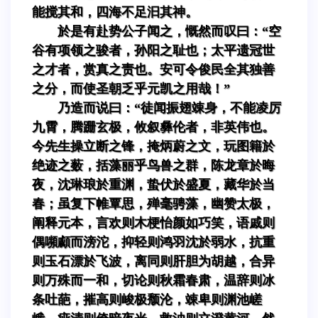
能搅其和，四海不足汩其神。
於是有赴势公子闻之，慨然而叹曰：“空
谷有项领之骏者，孙阳之耻也；太平遗冠世
之才者，赏真之责也。安可令俊民全其独善
之分，而使圣朝乏乎元凯之用哉！”
乃造而说曰：“徒闻振翅竦身，不能凌厉
九霄，腾跚玄极，攸叙彝伦者，非英伟也。
今先生操立断之锋，掩炳蔚之文，玩图籍於
绝迹之薮，括藻丽乎鸟兽之群，陈龙章於晦
夜，沈琳琅於重渊，蛰伏於盛夏，藏华於当
春；虽复下帷覃思，殚毫骋藻，幽赞太极，
阐释元本，言欢则木梗怡颜如巧笑，语戚则
偶嚬顣而滂沱，抑轻则鸿羽沈於弱水，抗重
则玉石漂於飞波，离同则肝胆为胡越，合异
则万殊而一和，切论则秋霜春肃，温辞则冰
条吐葩，摧高则峻极颓沦，竦卑则渊池嵯