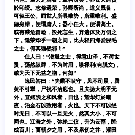
於印绶。志修遗荣，孙卿所尚，道义既备，
可轻王公。而世人所畏唯势，所重唯利。盛
德身滞，便谓庸人；器小任大，便谓高士。
或有乘危冒崄，投死忘生，弃遗体於万仞之
下，邀荣华乎一朝之间，比夫轻四海爱胫毛
之士，何其缅然邪！”
仕人曰：“潜退之士，得意山泽，不荷世
贵，荡然纵肆，不为时用，嗅禄利(有脱文)，
诚为天下无益之物，何如”
逸民答曰：“夫麟不吠守，凤不司晨，腾
黄不引犁，尸祝不治庖也。且夫扬大明乎无
外，宜妪煦之和风者，日也；耀华灯於暗
夜，治金石以致用者，火也。天下不可以经
时无日，不可以一旦无火，然其大小，不可
同也。江海之外，弥纶二仪，升为云雨，降
成百川；而朝夕之用，不及累仞之井，灌田