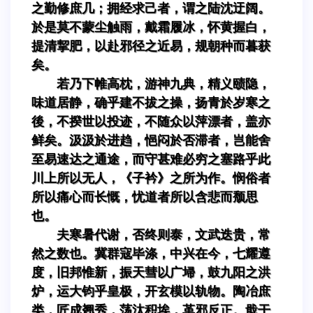
之勤修庶几；拥经求己者，谓之陆沈迂阔。
於是莫不蒙尘触雨，戴霜履冰，怀黄握白，
提清挈肥，以赴邪径之近易，规朝种而暮获
矣。
若乃下帷高枕，游神九典，精义赜隐，
味道居静，确乎建不拔之操，扬青於岁寒之
後，不揆世以投迹，不随众以萍漂者，盖亦
鲜矣。汲汲於进趋，悒闷於否滞者，岂能舍
至易速达之通途，而守甚难必穷之塞路乎此
川上所以无人，《子衿》之所为作。悯俗者
所以痛心而长慨，忧道者所以含悲而颓思
也。
夫寒暑代谢，否终则泰，文武迭贵，常
然之数也。冀群寇毕涤，中兴在今，七耀遵
度，旧邦惟新，振天彗以广埽，鼓九阳之洪
炉，运大钧乎皇极，开玄模以轨物。陶冶庶
类，匠成翘秀，荡汰积埃，革邪反正。戢干