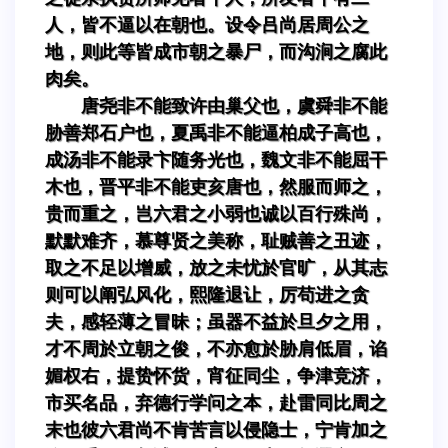
人，皆不逼以在朝也。设令吕尚居周公之
地，则此等皆成市朝之暴尸，而沟涧之腐此
肉矣。
唐尧非不能致许由巢父也，虞舜非不能
胁善郑石户也，夏禹非不能逼柏成子高也，
成汤非不能录卞随务光也，魏文非不能屈干
木也，晋平非不能吏亥唐也，然服而师之，
贵而重之，岂六君之小弱也诚以百行殊尚，
默默难齐，慕尊贤之美称，耻贼善之丑迹，
取之不足以增威，放之未忧於官旷，从其志
则可以阐弘风化，熙隆退让，厉苟进之贪
夫，感轻薄之冒昧；虽器不益於旦夕之用，
才不周於立朝之俊，不亦愈於胁肩低眉，谄
媚权右，提贽怀货，宵征同尘，争津竞济，
市买名品，弃德行学问之本，赴雷同比周之
末也彼六君尚不肯苦言以侵隐士，宁肯加之