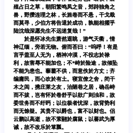
殖占日之草，朝阳繁鸣凤之音，郊跱独角之
兽，野攒连理之林，长旌卷而不悬，干戈戢
而莫寻，少伯方将告退於成功，孰能相擢乎
陆沈哉深愿先生不远迷复哉！”
於是怀冰先生萧然遐眺，游气天衢，情
神辽缅，旁若无物。俯而荅曰：“呜呼！有是
言乎盖至人无为，栖神冲漠，不役志於禄
利，故害辱不能加也；不*峙於险途，故倾坠
不能为患也。藜藿不供，而意佚於方丈；齐
编庸民，而心欢於有土。寝宜僚之舍，闭干
木之闾，携庄莱之友，治陋巷之居，确岳峙
而不拔，岂有怀於卷舒乎以欲广则浊和，故
委世务而不纡眄；以位极者忧深，故背势利
而无馀疑。其贵不以爵也，富不以财也。侣
云鹏以高逝，故不萦翮於腐鼠；以蕃武为厚
诫，故不改乐於箪瓢。