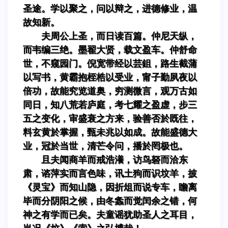
圣途。学以聚之，问以辩之，进德修业，温
故知新。
夫周公上圣，而日读百篇。仲尼天纵，
而韦编三绝。墨翟大贤，载文盈车。仲舒命
世，不窥园门。倪宽带经以芸鉏，路生截蒲
以写书，黄霸抱桎梏以受业，甯子勤夙夜以
倍功，故能究览道奥，穷测微言，观万古如
同日，知八荒若庐庭，考七耀之盈虚，步三
五之变化，审盛衰之方来，验善否於既往，
料玄黄於掌握，甄未兆以如成。故能盛德大
业，冠於当世，清芒令问，播於罔极也。
且夫闻商羊而戒浩瀁，访鸟砮而洽东
肃，谘萍实而言色味，讯土狗而识坟羊，披
《灵宝》而知山隐，因折俎而说专车，瞻离
毕而分阴阳之候，由冬螽而觉闰余之错，何
神之有学而已矣。夫童谣犹助圣人之耳目，