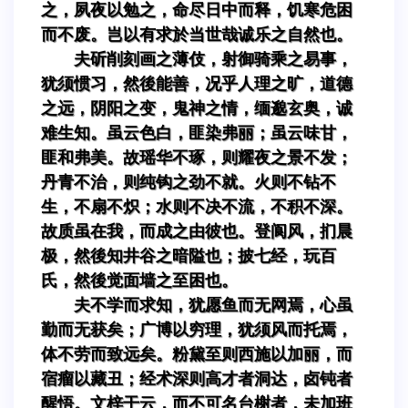
之，夙夜以勉之，命尽日中而释，饥寒危困
而不废。岂以有求於当世哉诚乐之自然也。
夫斫削刻画之薄伎，射御骑乘之易事，
犹须惯习，然後能善，况乎人理之旷，道德
之远，阴阳之变，鬼神之情，缅邈玄奥，诚
难生知。虽云色白，匪染弗丽；虽云味甘，
匪和弗美。故瑶华不琢，则耀夜之景不发；
丹青不治，则纯钩之劲不就。火则不钻不
生，不扇不炽；水则不决不流，不积不深。
故质虽在我，而成之由彼也。登阆风，扪晨
极，然後知井谷之暗隘也；披七经，玩百
氏，然後觉面墙之至困也。
夫不学而求知，犹愿鱼而无网焉，心虽
勤而无获矣；广博以穷理，犹须风而托焉，
体不劳而致远矣。粉黛至则西施以加丽，而
宿瘤以藏丑；经术深则高才者洞达，卤钝者
醒悟。文梓干云，而不可名台榭者，未加班