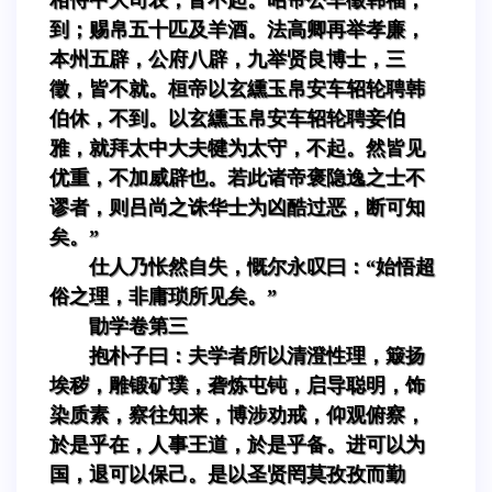
到；赐帛五十匹及羊酒。法高卿再举孝廉，
本州五辟，公府八辟，九举贤良博士，三
徵，皆不就。桓帝以玄纁玉帛安车轺轮聘韩
伯休，不到。以玄纁玉帛安车轺轮聘妾伯
雅，就拜太中大夫犍为太守，不起。然皆见
优重，不加威辟也。若此诸帝褒隐逸之士不
谬者，则吕尚之诛华士为凶酷过恶，断可知
矣。”
仕人乃怅然自失，慨尔永叹曰：“始悟超
俗之理，非庸琐所见矣。”
勖学卷第三
抱朴子曰：夫学者所以清澄性理，簸扬
埃秽，雕锻矿璞，砻炼屯钝，启导聪明，饰
染质素，察往知来，博涉劝戒，仰观俯察，
於是乎在，人事王道，於是乎备。进可以为
国，退可以保己。是以圣贤罔莫孜孜而勤