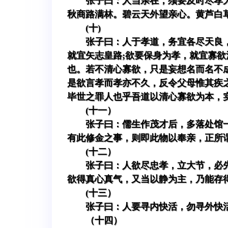
张子曰：人当亲在，须要及时尽孝
秋商路满林。碧云天外望亲心。黄芦白
(十)
张子曰：人于孝道，务宜各尽天良
就宜矢志皇路;欲要保身为孝，就宜寡
也。若不清心寡欲，只是妄想名而名不
是欲言孝而孝亦不久，反令父母惟其疾
毕世之罪人也乎吾道以清心寡欲为本，
(十一）
张子曰：儒生作茂才后，多落处馆
有此修金之事，则即此物以奉亲，正所
(十二）
张子曰：人欲尽忠孝，立大节，必
欲得真心真气，又当以静为主，乃能存
(十三）
张子曰：人要寻内快活，勿寻外快
（十四）