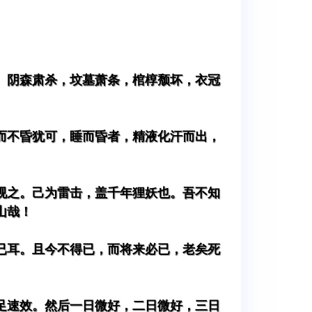
。
。阴森肃杀，坟墓萧条，棺椁颓坏，衣冠
而不昏犹可，睡而昏者，精液化汗而出，
视之。己为雷击，盖千年狸妖也。吾不知
山哉！
已耳。且今不得已，而将来必已，老矣死
足速效。然后一日微好，二日微好，三日