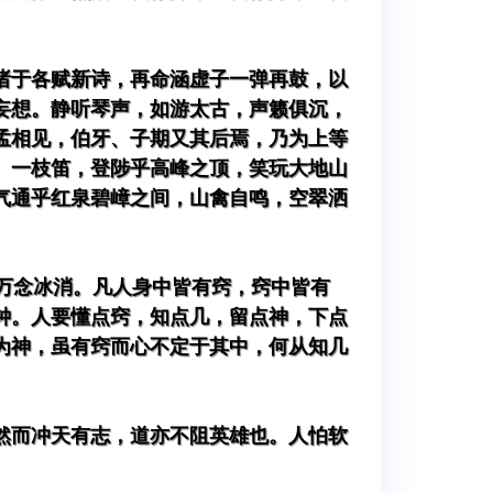
诸于各赋新诗，再命涵虚子一弹再鼓，以
妄想。静听琴声，如游太古，声籁俱沉，
孟相见，伯牙、子期又其后焉，乃为上等
、一枝笛，登陟乎高峰之顶，笑玩大地山
气通乎红泉碧嶂之间，山禽自鸣，空翠洒
万念冰消。凡人身中皆有窍，窍中皆有
钟。人要懂点窍，知点几，留点神，下点
为神，虽有窍而心不定于其中，何从知几
然而冲天有志，道亦不阻英雄也。人怕软