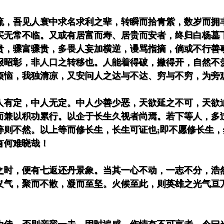
流，吾见人寰中求名求利之辈，转瞬而拾青紫，数岁而拥
买无常不临。又或有居富而寿、居贵而安者，终归白杨墓
贵，骤富骤贵，多畏人妄加横逆，谩骂指摘，倘或不行善
报昭彰，非人口之转移也。人能着得破，撇得开，自然不
烦恼，我独清凉，又安问人之达与不达、穷与不穷，为旁
人有定，中人无定。中人少善少恶，天欲延之不可，天欲
而兼以积功累行。以企于长生久视者尚焉。若下等人，多
等则不然。以上等而修长生，长生可证也;即不愿修长生，
有何难晓哉！
之时，便有七返还丹景象。当其一心不动，一志不分，浩
义气，聚而不散，凝而至坚。火候至此，则英雄之光气亘