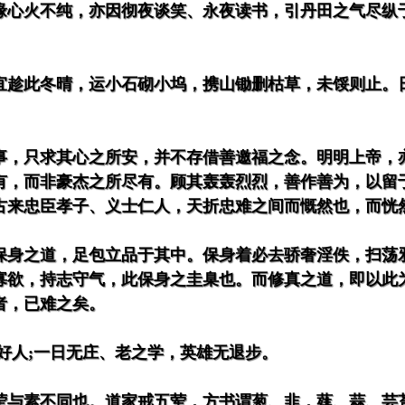
缘心火不纯，亦因彻夜谈笑、永夜读书，引丹田之气尽纵
。
宜趁此冬晴，运小石砌小坞，携山锄删枯草，未馁则止。
事，只求其心之所安，并不存借善邀福之念。明明上帝，
有，而非豪杰之所尽有。顾其轰轰烈烈，善作善为，以留
古来忠臣孝子、义士仁人，天折忠难之间而慨然也，而恍
保身之道，足包立品于其中。保身着必去骄奢淫佚，扫荡
寡欲，持志守气，此保身之圭臬也。而修真之道，即以此
者，已难之矣。
好人;一日无庄、老之学，英雄无退步。
荤与素不同也。道家戒五荤，方书谓葱、韭，薤、蒜、芸