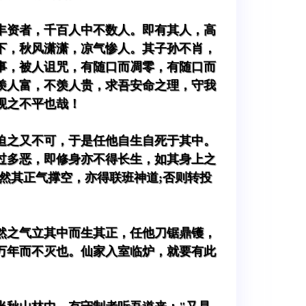
丰资者，千百人中不数人。即有其人，高
下，秋风潇潇，凉气惨人。其子孙不肖，
事，被人诅咒，有随口而凋零，有随口而
羡人富，不羡人贵，求吾安命之理，守我
观之不平也哉！
迫之又不可，于是任他自生自死于其中。
过多恶，即修身亦不得长生，如其身上之
然其正气撑空，亦得联班神道;否则转投
然之气立其中而生其正，任他刀锯鼎镬，
万年而不灭也。仙家入室临炉，就要有此