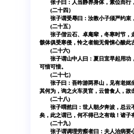
张子曰：人当静养身体，素位而行
(二十四）
张子谓受辱曰：汝教小子须严约束
(二十五）
张子偕云石、卓庵辈，冬寒时节，
骸体俱受寒侵，怜之者能无骨悚心酸此
(二十六)
张子谓山中人曰：夏日宜早起用功
可惜可惜。
(二十七）
张子曰：吾昨游两界山，见有老妪
其何为，询之火车灵官，云曾食人，故
(二十八)
张子喟然曰：世人朝夕奔波，总云
矣，此之谓已，何不得已之有哉！诸子
(二十九）
张子谓调理劳瘵者曰：夫人治病要