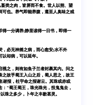
凡畜类之肉，皆屏而不食。世人以朔、望
训可也。养气即能养腹，遵至人臭味之戒
即得一分调养;静里读得一日书，即得一
荧，必无神摇之病，而心愈安;水不外
可以却病，可以延年。
启视之，则有如鱼子兰者封裹其内。问之
珠之故乎蜀王入山之后，蜀人思之，故王
名谢报，杜宇命之报谢云。其珠或赤或
念："蜀王蜀王，珠光珠光，投鬼鬼去，
云以珠之多少，卜年之丰歉甚灵。