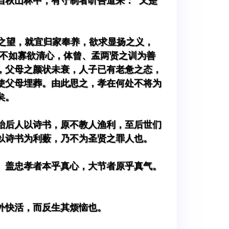
当秋山林中，有守制者听吾道来："又是
之望，就宜归家奉养，欲求显扬之义，
到不如寡欲清心，体曾、孟两贤之训为善
，父母之颜状未衰，人子已有老惫之态，
使父母埋葬。由此思之，孝在何处不将为
矣。
贻后人以诗书，原不教人渔利，至后世们
以诗书为利薮，乃不为圣贤之罪人也。
。盖忠孝者本乎真心，大节者原乎真气。
外快活，而反生其烦恼也。