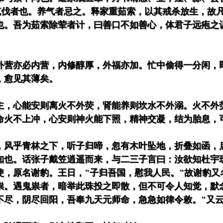
主克伐者也。养气者忌之。释家重茹索，以其戒杀放生，故
也。吾为茹索除荤者计，曰善口不如善心，体君子远疱之
外营亦必内营，内修醇厚，外福亦加。忙中偷得一分闲，
，愈见其薄矣。
主，心能安则离火不外荧，肾能养则坎水不外溺。火不外
命火不上冲，心安则神火能下照，精神交凝，结为胎息，
，风乎青林之下，听子归啼，忽有木叶坠地，折叠如函，
知也。话张子戴笠逍遥而来，与二三子言曰：汝欲知杜宇
使，原名谢豹。王日，"子归吾国，慰我人民。"故谢豹又
祟。遇鬼祟者，暗举此珠投之即散，但不可令人知觉，默
不尽，阴尽回阳，吾奉九天元师命，急急如律令敕。"又