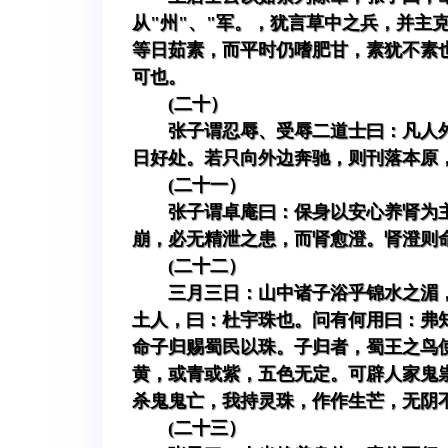
从"州"、"军。，犹言草中之兵，并
等日茹素，而平时仍嗜肥甘，素犹不素
可也。
(二十）
张子谓忍辱、受辱二道士曰：凡人
日好处。若只向外边奔驰，则刊落本原
(二十一）
张子谓卓庵曰：保身以安心养肾为
崩，必无精泄之患，而肾愈澄。肾澄则
(二十二）
三月三日：山中诸子浴乎锦水之湄
土人，曰：杜宇珠也。问有何用曰：弗
命子归赐蜀民以珠。子归者，蜀王之鸟
黄，或青或紫，五色无定。可辟人家鬼
杀鬼鬼亡，我持灵珠，作作生芒，无阴
(二十三）