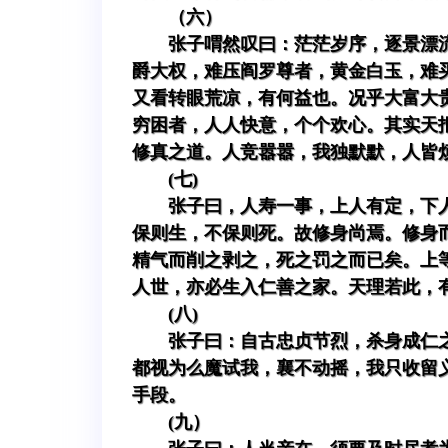
（六）
张子喟然叹曰：茫茫岁序，逐景漂
爵大权，难压阎罗尊者，黄金白玉，难
又看转眼荒凉，有何益也。况乎大富大
穷困者，人人快意，个个欢心。其实天
修真之道。人竞嚣嚣，我独默默，人皆
(七)
张子曰，人寿一事，上人有定，下
保则生，不保则死。故修身尚焉。修身
精气而削之剥之，死之罚之而已矣。上
人世，亦必生入仁善之家。天理若此，
(八)
张子曰：自古忠贞节烈，杀身成仁
都视为么魔试我，襄不动摇，我只收留
手段。
(九）