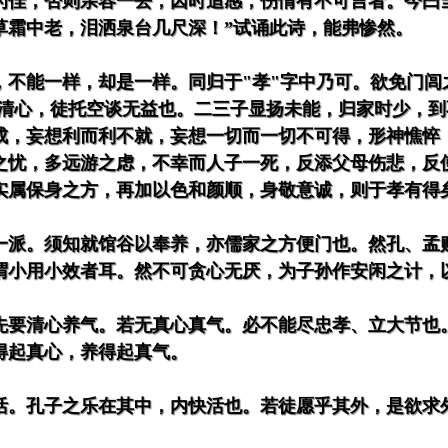
为佳，否则亲容一去，因时追感，伤情有不可言者。今曰
草霜中老，泪洒泉台几尺深！”试诵此诗，能弗惨然。
，不能一样，却是一样。同归于"孝"字中乃可。欲免门闾
欲清心，徒托空谈无益也。二三子显扬未能，归家时少，
成，妄想利而利不就，妄想一切而一切不可得，形神憔悴
之忧，多远游之虑，不幸而人子一死，反添父母伤悲，反
实属保身之方，再加以色和颜顺，身敬意诚，则于孝有得
一派。须知就馆谷以奉养，亦儒家之方便门也。然孔、孟
谓小用小效者耳。然不可贪心无厌，为子孙作安闲之计，
先要清心养气。若无真心真气。必不能尽忠孝、立大节也
得起真心，养得起真气。
活。孔子之乐在其中，内快活也。若徒愿乎其外，是欲求