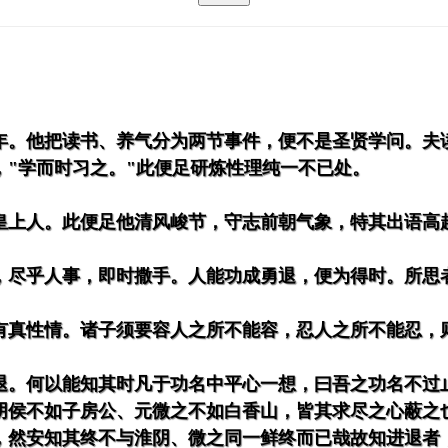
年。他把读书、养气分为两节事件，便不是圣贤学问。夫
，"学而时习之。"此便足研炼性理纯一不已处。
皇上人。此便足他清风峻节，守志前朝气象，特其出语高
，尽乎人事，即时撒手。人能功成勇退，便为得时。所思
有真性情。诸子须要容人之所不能容，忍人之所不能忍，
退。何以能知其时凡于功名中平心一想，曰吾之功名不过
阴侯不如子房公、元微之不如白香山，皆其求尽之心蔽之
，然安知其终不与淮阴、微之同一鲜终而已哉故知进退者