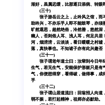
渐好，虽属迟缓，比那逐日添病、转眼
(三十)
张子游岳云之上，止吟风之馆，而
助吟兴，不亦乐乎人即不能鼓琴，亦须
旷然遐思，超然绝俗，泠然善，悠然深
幽人，否则俗人耳、浅人耳，何足共居
河，烟涝涝，云淡淡，看日暖暖之村墟
落，真快事也。不知诸子亦有此兴趣否
(三十一)
张子谓老年道士曰：汝辈到今日年
生气，若无生气，安能保护形躯只是有
气，你便想得穿，看得破，做得事，成
乎
(三十二)
张子谓山居道流曰：回翁招人向道
弱不振，若打起精神，祖师亦必默助。