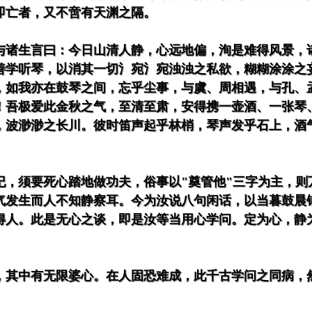
即亡者，又不啻有天渊之隔。
与诸生言曰：今日山清人静，心远地偏，洵是难得风景，
善学听琴，以消其一切氵宛氵宛浊浊之私欲，糊糊涂涂之
，如我亦在鼓琴之间，忘乎尘事，与虞、周相遇，与孔、
！吾极爱此金秋之气，至清至肃，安得携一壶酒、一张琴
，波渺渺之长川。彼时笛声起乎林梢，琴声发乎石上，酒
纪，须要死心踏地做功夫，俗事以"奠管他"三字为主，则
气发生而人不知静察耳。今为汝说八句闲话，以当暮鼓晨
得人。此是无心之谈，即是汝等当用心学问。定为心，静
，其中有无限婆心。在人固恐难成，此千古学问之同病，