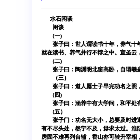
水石闲谈
闲谈
(一)
张子曰：世人谓读书十年，养气十
就在读书、养气并行不悖之中。宣圣云
(二)
张子曰：陶渊明北窗高卧，自谓羲
（三）
张子曰：道人愿士子早完功名之照
(四)
张子曰：涵养中有大学问，和平处
(五）
张子门：功名无大小，总要及时进
有不尽头处，然宁不及，毋求太过。淮
房固不难再列台辅，香山亦可转升宰相