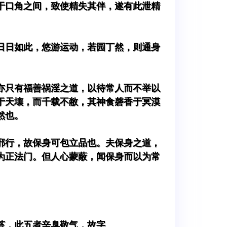
于口角之间，致使精失其伴，遂有此泄精
日日如此，悠游运动，若园丁然，则通身
亦只有福善祸淫之道，以待常人而不举以
于天壤，而千载不敝，其神食磬香于冥漠
然也。
邪行，故保身可包立品也。夫保身之道，
为正法门。但人心蒙蔽，闻保身而以为常
苔，此五者辛臭敬气，故字