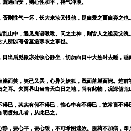
，随遇而安，则心性和平，神气冲淡。
，否则性气一坏，长大来汝又恨他，是自爱之而自弃之也
走乱山中，遇见鬼语啾啾。问之土神，则皆人之祖灵父魄
古人所以有省墓送寒衣之事也。
，日出后觅微凉处收心静坐，切勿向日中大热时去睡，睡
坐崖而笑，笑已又哭，心异为妖狐，既而落崖而毙。趋前
击之耳。夫两界山当青天白日之地，尚有此物，况深僻荒
不得已，其实有何不得已，惟心中有不得已，故常言不得
有明哲知几者，从此已之。
心静，要心平，要心缓，不可希图速效。服药不加病，即