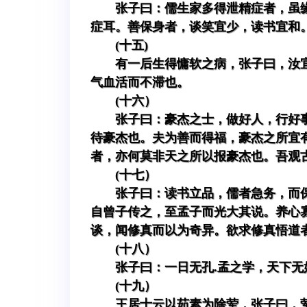
张子曰：儒生家多得泄精症者，虽
症耳。善保身者，谈笑宜少，读书宜和
(十五)
有一后生得慵软之病，张子曰，汝
气血活而不滞也。
(十六）
张子曰：豪杰之士，做好人，行好
待豪杰也。夫为善而得福，豪杰之所宜
者，亦何莫非天之所以报豪杰也。吾观
(十七）
张子曰：读书立品，儒者急务，而
自曾子传之，至孟子而光大其说。养心
谈，闻修真而以为奇异。欲求修真悟道
(十八）
张子曰：一日无孔.孟之学，天下无
(十九）
王居士云以茹素为除荤，张子曰，