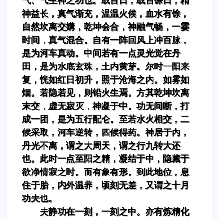
气、气生神之功也。或百日，或百馀日，精
神益长，真气渐充，温温火候，血水有馀，
自然坎离交媾，乾坤会合，神融气畅，一霎
时间，真气混合。自有一阵回风上冲百脉，
是为河车真动。中间若有一点灵光觉在丹
田，是为水底玄珠，土内黄芽。尔时一阳来
复，恍如红日初升，照于沧海之内。如雾如
烟。若隐若见，则铅火生焉。方其乾坤坎离
末交，虚无寂灭，神凝于中。功无间断，打
成一团，是为五行配仑。至若水火相交，二
候采取，河车逆转，四候得药。神居于内，
丹光不离，谓之大周天，谓之行九转大还
也。此时一点至阳之精，凝结于中，隐藏于
欲净情寂之时。而有象有形。到此地位，息
住于胎，内外温养，顷刻无差，又谓之十月
功夫也。
夫静功在一刻，一刻之中。亦有炼精化