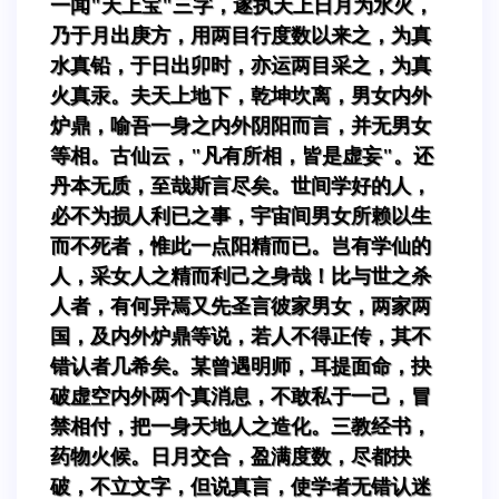
一闻"天上宝"三字，遂执天上日月为水火，
乃于月出庚方，用两目行度数以来之，为真
水真铅，于日出卯时，亦运两目采之，为真
火真汞。夫天上地下，乾坤坎离，男女内外
炉鼎，喻吾一身之内外阴阳而言，并无男女
等相。古仙云，"凡有所相，皆是虚妄"。还
丹本无质，至哉斯言尽矣。世间学好的人，
必不为损人利已之事，宇宙间男女所赖以生
而不死者，惟此一点阳精而已。岂有学仙的
人，采女人之精而利己之身哉！比与世之杀
人者，有何异焉又先圣言彼家男女，两家两
国，及内外炉鼎等说，若人不得正传，其不
错认者几希矣。某曾遇明师，耳提面命，抉
破虚空内外两个真消息，不敢私于一己，冒
禁相付，把一身天地人之造化。三教经书，
药物火候。日月交合，盈满度数，尽都抉
破，不立文字，但说真言，使学者无错认迷