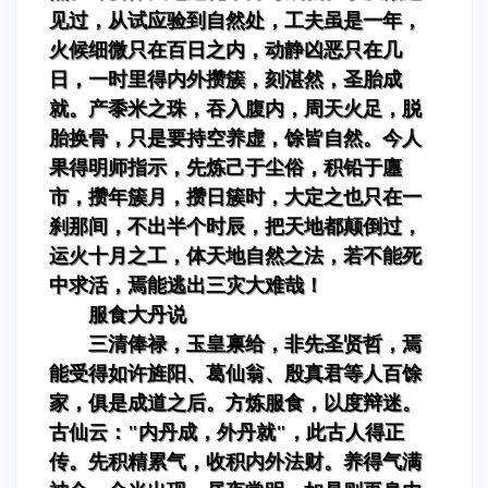
见过，从试应验到自然处，工夫虽是一年，
火候细微只在百日之内，动静凶恶只在几
日，一时里得内外攒簇，刻湛然，圣胎成
就。产黍米之珠，吞入腹内，周天火足，脱
胎换骨，只是要持空养虚，馀皆自然。今人
果得明师指示，先炼己于尘俗，积铅于廛
市，攒年簇月，攒日簇时，大定之也只在一
刹那间，不出半个时辰，把天地都颠倒过，
运火十月之工，体天地自然之法，若不能死
中求活，焉能逃出三灾大难哉！
服食大丹说
三清俸禄，玉皇禀给，非先圣贤哲，焉
能受得如许旌阳、葛仙翁、殷真君等人百馀
家，俱是成道之后。方炼服食，以度辩迷。
古仙云："内丹成，外丹就"，此古人得正
传。先积精累气，收积内外法财。养得气满