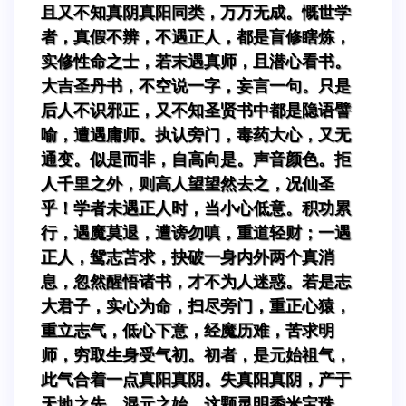
且又不知真阴真阳同类，万万无成。慨世学
者，真假不辨，不遇正人，都是盲修瞎炼，
实修性命之士，若末遇真师，且潜心看书。
大吉圣丹书，不空说一字，妄言一句。只是
后人不识邪正，又不知圣贤书中都是隐语譬
喻，遭遇庸师。执认旁门，毒药大心，又无
通变。似是而非，自高向是。声音颜色。拒
人千里之外，则高人望望然去之，况仙圣
乎！学者未遇正人时，当小心低意。积功累
行，遇魔莫退，遭谤勿嗔，重道轻财；一遇
正人，鸳志苫求，抉破一身内外两个真消
息，忽然醒悟诸书，才不为人迷惑。若是志
大君子，实心为命，扫尽旁门，重正心猿，
重立志气，低心下意，经魔历难，苦求明
师，穷取生身受气初。初者，是元始祖气，
此气合着一点真阳真阴。失真阳真阴，产于
天地之先，混元之始，这颗灵明黍米宝珠，