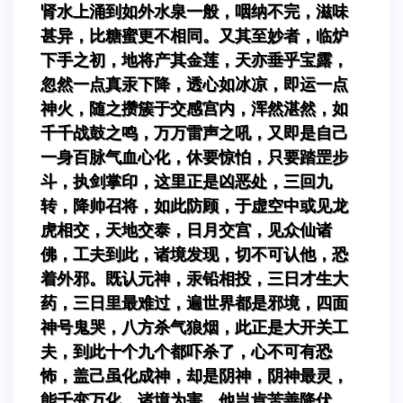
肾水上涌到如外水泉一般，咽纳不完，滋味
甚异，比糖蜜更不相同。又其至妙者，临炉
下手之初，地将产其金莲，天亦垂乎宝露，
忽然一点真汞下降，透心如冰凉，即运一点
神火，随之攒簇于交感宫内，浑然湛然，如
千千战鼓之鸣，万万雷声之吼，又即是自己
一身百脉气血心化，休要惊怕，只要踏罡步
斗，执剑掌印，这里正是凶恶处，三回九
转，降帅召将，如此防顾，于虚空中或见龙
虎相交，天地交泰，日月交宫，见众仙诸
佛，工夫到此，诸境发现，切不可认他，恐
着外邪。既认元神，汞铅相投，三日才生大
药，三日里最难过，遍世界都是邪境，四面
神号鬼哭，八方杀气狼烟，此正是大开关工
夫，到此十个九个都吓杀了，心不可有恐
怖，盖己虽化成神，却是阴神，阴神最灵，
能千变万化，诸境为害，他岂肯苦善降伏，