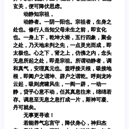
玄关，便可降伏思虑。
动静知宗祖，
动静者。一阴一阳也。宗祖者，生身之
处也。修行人当知父母未生之前，即玄化
也。一身上下，乾坤大褂，五行四象，聚会
之处，乃天地未判之先，一点灵光而成，即
太极也。心之下，肾之上，仿佛之内，念头
无息所起之处，即是宗祖。所谓动静者，调
和真气，安理真元也。盖呼接天根，吸接地
根，即阖户之谓坤、辟户之谓乾。呼则龙吟
云起，吸则虎啸风生，一阎一辟，一动一
静，贷乎心意不动，任其真息往来，绵绵若
存。调息至无息之息打成一片，斯神可凝、
丹可就矣。
无事更寻谁！
若能养气忘言守，降伏身心，神归杰