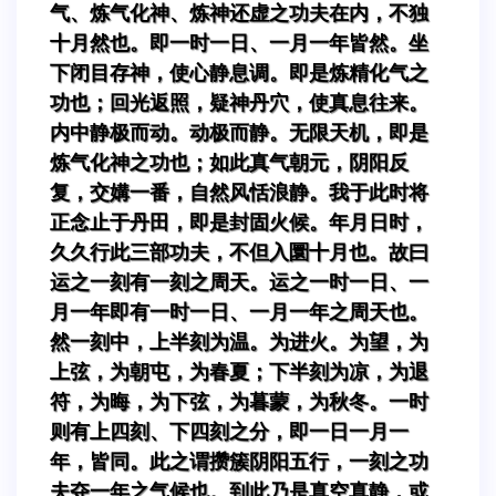
气、炼气化神、炼神还虚之功夫在内，不独
十月然也。即一时一日、一月一年皆然。坐
下闭目存神，使心静息调。即是炼精化气之
功也；回光返照，疑神丹穴，使真息往来。
内中静极而动。动极而静。无限天机，即是
炼气化神之功也；如此真气朝元，阴阳反
复，交媾一番，自然风恬浪静。我于此时将
正念止于丹田，即是封固火候。年月日时，
久久行此三部功夫，不但入圜十月也。故曰
运之一刻有一刻之周天。运之一时一日、一
月一年即有一时一日、一月一年之周天也。
然一刻中，上半刻为温。为进火。为望，为
上弦，为朝屯，为春夏；下半刻为凉，为退
符，为晦，为下弦，为暮蒙，为秋冬。一时
则有上四刻、下四刻之分，即一日一月一
年，皆同。此之谓攒簇阴阳五行，一刻之功
夫夺一年之气候也。到此乃是真空真静，或