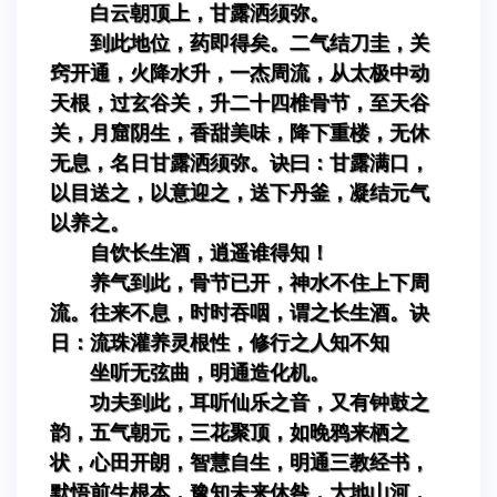
白云朝顶上，甘露洒须弥。
到此地位，药即得矣。二气结刀圭，关
窍开通，火降水升，一杰周流，从太极中动
天根，过玄谷关，升二十四椎骨节，至天谷
关，月窟阴生，香甜美味，降下重楼，无休
无息，名日甘露洒须弥。诀曰：甘露满口，
以目送之，以意迎之，送下丹釜，凝结元气
以养之。
自饮长生酒，逍遥谁得知！
养气到此，骨节已开，神水不住上下周
流。往来不息，时时吞咽，谓之长生酒。诀
日：流珠灌养灵根性，修行之人知不知
坐听无弦曲，明通造化机。
功夫到此，耳听仙乐之音，又有钟鼓之
韵，五气朝元，三花聚顶，如晚鸦来栖之
状，心田开朗，智慧自生，明通三教经书，
默悟前生根本，豫知未来休咎，大地山河，