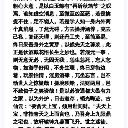
粗心大意，是以白玉蟾有"再斫秋筠节"之叹
焉。谁知虚空消息，至微至凶至恶，若是擒
捉不住，定不饶人。若是学人知一身内外两
个真消息，了然无碍，方去操持涵养，克去
己私，复还天理，则还丹工夫，至简至易。
终日采吾身外之黄芽，以候先天之琼浆，此
正是饮酒戴花悟长生之妙也。若混元一事，
则无意无必，无固无我，恁生恁死，忘人忘
物，如游手好闲，不务生理，终日穿街边
巷，玩景怡情，淫房酒肆，兀坐忘言，岂不
动世人之惊疑哉！摄境积铅，法财两用，岂
不致俗子之笑谤哉！是以必资通都大邑有力
之家，以为外护，日击道存，韬光晦迹。古
仙云："要贪天上宝，须用世间财。"夫天上
宝，非指青天之上而言也，乃吾身上九阳鼎
之宅也，故轩辕铸九鼎而飞升。世之迷徒。