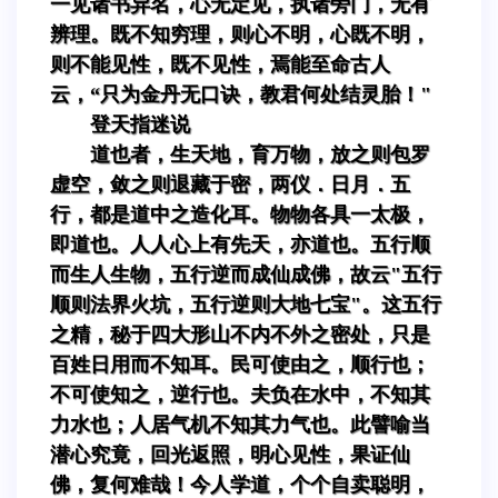
一见诸书异名，心无定见，执诸旁门，无有
辨理。既不知穷理，则心不明，心既不明，
则不能见性，既不见性，焉能至命古人
云，“只为金丹无口诀，教君何处结灵胎！"
登天指迷说
道也者，生天地，育万物，放之则包罗
虚空，敛之则退藏于密，两仪．日月．五
行，都是道中之造化耳。物物各具一太极，
即道也。人人心上有先天，亦道也。五行顺
而生人生物，五行逆而成仙成佛，故云"五行
顺则法界火坑，五行逆则大地七宝"。这五行
之精，秘于四大形山不内不外之密处，只是
百姓日用而不知耳。民可使由之，顺行也；
不可使知之，逆行也。夫负在水中，不知其
力水也；人居气机不知其力气也。此譬喻当
潜心究竟，回光返照，明心见性，果证仙
佛，复何难哉！今人学道，个个自卖聪明，