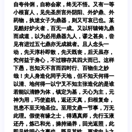
自夸伶俐，自称会家，终无不悟。又有一等
小根盲人，见先圣所言外阴阳、外炉鼎、外
药物，执迷女子为鼎器，则又可哀已也。某
见酷好炉火者，百无一成。又以轩辕铸九鼎
而成道，以为必用鼎器九人，谬之甚矣，尝
见有进过五七鼎亦无成就者。且人念头一
动，先天淳朴即散，先天既丧，后天虽存，
究何益于身心，不过聊存其四大而已。这样
下愚，岂知天不言而四时行、百物生之妙
哉！夫人身造化同乎天地，但不知天何得一
以清、地何得一以宁叉不知主张造化的是谁
若能以清静为体，镇定为基，天心为主，元
神为用，巧使盗机，返还天真，归根复命，
岂患不至天地圣位。至用文鼎一节事，万无
此理。假使有缘之士，得遇真师，先行玉液
还丹，炼己和光，操持涵养，回光返照，此
即见性明心之事也。既见其性，更求向上之