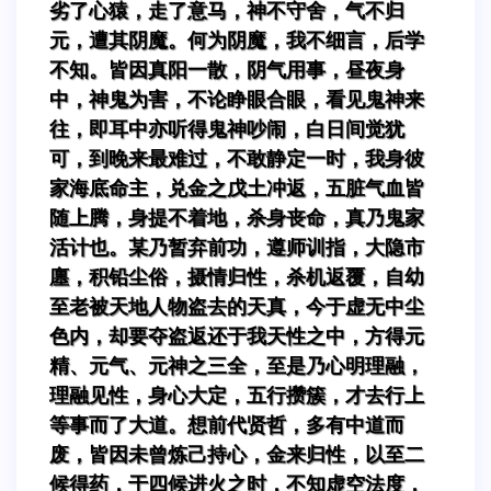
劣了心猿，走了意马，神不守舍，气不归
元，遭其阴魔。何为阴魔，我不细言，后学
不知。皆因真阳一散，阴气用事，昼夜身
中，神鬼为害，不论睁眼合眼，看见鬼神来
往，即耳中亦听得鬼神吵闹，白日间觉犹
可，到晚来最难过，不敢静定一时，我身彼
家海底命主，兑金之戊土冲返，五脏气血皆
随上腾，身提不着地，杀身丧命，真乃鬼家
活计也。某乃暂弃前功，遵师训指，大隐市
廛，积铅尘俗，摄情归性，杀机返覆，自幼
至老被天地人物盗去的天真，今于虚无中尘
色内，却要夺盗返还于我天性之中，方得元
精、元气、元神之三全，至是乃心明理融，
理融见性，身心大定，五行攒簇，才去行上
等事而了大道。想前代贤哲，多有中道而
废，皆因未曾炼己持心，金来归性，以至二
候得药，于四候进火之时，不知虚空法度，