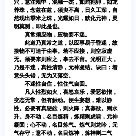
穴，意注规中，混融一杰，如鸡抱卵，如龙
养珠，念兹在兹，须臾不离，日久工深，自
然现出黍米之珠，光耀如日，默化元神，灵
明莫测，即此是也。
真常须应物，应物要不迷。
此道乃真常之道，以应事易于昏迷，故
接物不可迷于尘事。若不应接，则空寂虚
无。须要来则应之，事去不留。光明正大，
乃是不迷，真性清静，元神凝结。诀曰：着
意头头错，无为又落空。
不迷性自住，性住气自回。
凡人性烈如火，喜怒哀乐，爱恶欲憎，
变态无常，但有触动。便生妄想，难以静
性。必要有真惩忿，则火降；真寡欲。则水
升。身不动，名目炼精，炼精则虎啸，元神
凝固；心不动，名目炼气。炼气则龙吟，元
气存守；意不动，名目炼神，炼神则二气