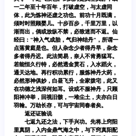
一二年至十年百年，打破虚空，与太虚同
体，此为炼神还虚之功也。前功十月既满，
须时时照顾婴儿。十步百步，千里万里，以
渐而出，倘或放纵不禁，必致迷而不返。仙
经曰："神入气成胎，气归神结丹"，所谓一
点落黄庭是也。但人杂念少者得丹早，杂念
多者得丹迟。此法简易，奈人不肯勇猛耳。
若能恒久行特，必然透金贯石，入水蹈火，
通天达地。再行积功累行，服炼神丹大药，
必然形神俱妙，白昼飞升，全家拨宅，此又
在功德之浅深何如耳。设或不服神丹，只顾
阳神冲举，回视旧骸，一堆尘土，夫亦白日
羽翰。万劫长存，可与宇宙同春者矣。
返还证验说
七返九还之法，下手兴功。先将上窍阳
里真阴，入内金鼎气海之中，与下窍真阳配