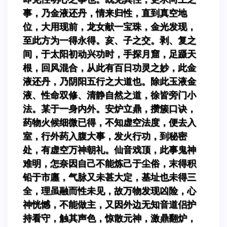
事，乃金液还丹，情来归性，直到真空地
位，大用现前，龙女献一宝珠，金光发现，
至此方为一得永得。亥、子之交。剥、复之
间，于太阳初动兴功时，手探月窟，足蹑天
根，回风混合，从此有百日功灵之妙，此金
液还丹，乃阴阳五行之大道也。除此玉液金
液、性命双修、清静自然之道，徐皆旁门小
法。某于一身内外。安炉立鼎，攒簇口诀，
药物火候细微已得，不知虚空法度，便去入
室，行外药入腹大事，发火行功，到秘密
处，有虚空万神朝礼。仙音戏顶，此事鬼神
难明，怎奈因自己不能炼己于尘俗，末得积
铅于市廛，气脉又未甚大定，基址也未得三
全，理虽融而性未见，故万物发现凶险，心
神恍憾，不能做主，又因外边无知音道侣护
持看守，触其声色，惊散元神，激鼎翻炉，