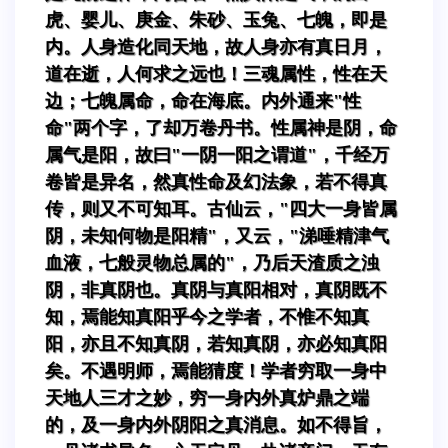
虎、婴儿、庚金、朱砂、玉兔、七魄，即是
内。人身造化同天地，故人身亦有真日月，
道在逝，人何求之远也！三魂属性，性在天
边；七魄属命，命在海底。内外通来"性
命"两个字，了却万卷丹书。性属神是阴，命
属气是阳，故曰"一阴一阳之谓道"，千经万
卷皆是异名，然真性命及幻法象，若不得真
传，则又不可知耳。古仙云，"四大一身皆属
阴，未知何物是阳精"，又云，"涕唾精津气
血液，七般灵物总属的"，乃后天渣质之浊
阴，非真阴也。真阴与真阳相对，真阴既不
知，焉能知真阳乎今之学者，不惟不知真
阳，亦且不知真阴，若知真阴，亦必知真阳
矣。不遇明师，焉能猜度！学者穷取一身中
天地人三才之妙，穷一身内外真炉鼎之端
的，及一身内外阴阳之真消息。如不得旨，