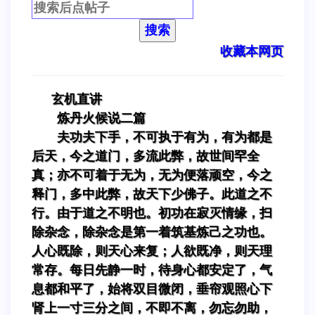
搜索
收藏本网页
玄机直讲
炼丹火候说二篇
夫功夫下手，不可执于有为，有为都是
后天，今之道门，多流此弊，故世间罕全
真；亦不可着于无为，无为便落顽空，今之
释门，多中此弊，故天下少佛子。此道之不
行。由于道之不明也。初功在寂灭情缘，扫
除杂念，除杂念是第一着筑基炼己之功也。
人心既除，则天心来复；人欲既净，则天理
常存。每日先静一时，待身心都安定了，气
息都和平了，始将双目微闭，垂帘观照心下
肾上一寸三分之间，不即不离，勿忘勿助，