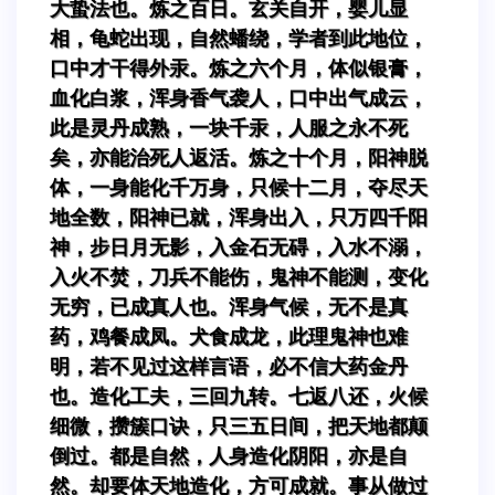
大蛰法也。炼之百日。玄关自开，婴儿显
相，龟蛇出现，自然蟠绕，学者到此地位，
口中才干得外汞。炼之六个月，体似银膏，
血化白浆，浑身香气袭人，口中出气成云，
此是灵丹成熟，一块千汞，人服之永不死
矣，亦能治死人返活。炼之十个月，阳神脱
体，一身能化千万身，只候十二月，夺尽天
地全数，阳神已就，浑身出入，只万四千阳
神，步日月无影，入金石无碍，入水不溺，
入火不焚，刀兵不能伤，鬼神不能测，变化
无穷，已成真人也。浑身气候，无不是真
药，鸡餐成凤。犬食成龙，此理鬼神也难
明，若不见过这样言语，必不信大药金丹
也。造化工夫，三回九转。七返八还，火候
细微，攒簇口诀，只三五日间，把天地都颠
倒过。都是自然，人身造化阴阳，亦是自
然。却要体天地造化，方可成就。事从做过