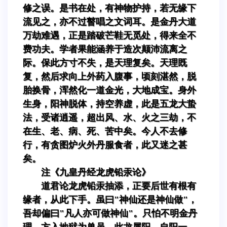
修之误。是书在处，有神物护持，若无缘下
流见之，亦不过瞽唱之文词耳。是金丹大道
万劫难遇，正是踏破芒鞋无觅处，得来全不
费功夫。学者果能涵养于造次颠沛流离之
际。保此方寸不失，是天理复矣。天理既
复，然后求向上外药入腹事，顷刻湛然，脱
胎换骨，浑然化一道金光，大地成宝。身外
生身，阳神脱体，持空养虚，此是五龙大蛰
法，受诸逍遥，超出风、水、火之三劫，不
在生、老、病、死、苦中矣。今人不去修
行，有贪图炉火外丹服食者，此又迷之甚
矣。
注《九皇丹经龙虎铅汞论》
道君论龙虎铅汞抽添，正要后世有根有
缘者，从此下手。虽曰"神仙还是神仙做"，
吾却偏曰"凡人亦可做神仙"。只怕不明金丹
理，方入地狱为兽员。此龙属阳，自阳一