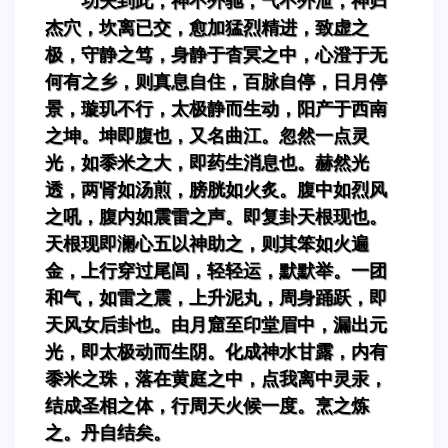
功夫到此，神不外驰，气不外泄，神归
杰穴，坎离已交，愈加猛烈精进，致虚之
极，守静之笃，身静于杳冥之中，心澄于无
何有之乡，则真息自住，百脉自停，日月停
景，璇玑不行，太极静而生动，阳产于西南
之坤。坤即腹也，又名曲江。忽然一点灵
光，如黍米之大，即药生消息也。赫然光
透，两肾如汤煎，膀胱如火炙。腹中如烈风
之吼，腹内如震雷之声。即复卦天根现也。
天根现即澜心五以神助之，则其笨如火遍
金，上行穿过尾闾，轻轻运，默默举。一团
和气，如雷之震，上升泥丸，周身踊跃，即
天风女后卦也。由月窟至印堂眉中，漏出元
光，即太极动而生阴。化成神水甘露，内有
黍米之珠，落在黄庭之中，点我离中灵汞，
结成圣相之体，行周天火候一度。烹之炼
之。丹自结矣。