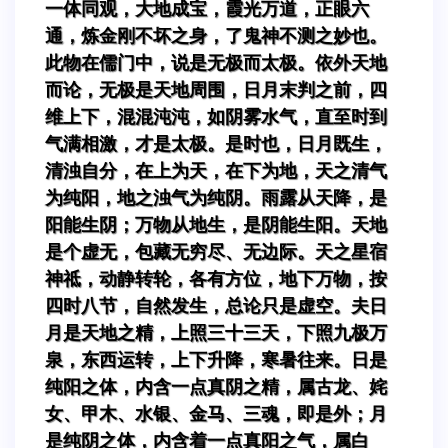
一体同观，大地成宝，霞光万道，正眼六
通，炼金刚不坏之身，了鬼神不测之妙也。
此物在儒门中，说是无极而太极。依外天地
而论，无极是天地周围，日月末判之前，四
维上下，混混沌沌，如阴雾水气，直至时到
气满相激，才是太极。是时也，日月既生，
清浊自分，在上为天，在下为地，天之清气
为纯阳，地之浊气为纯阴。雨露从天降，是
阳能生阴；万物从地生，是阴能生阳。天地
是个虚无，包藏无穷尽、无边际。天之星宿
神祗，动静转轮，各有方位，地下万物，按
四时八节，自然发生，总论只是虚空。夫日
月是天地之精，上照三十三天，下照九极万
泉，东西运转，上下升降，寒暑往来。日是
纯阳之体，内含一点真阴之精，属古龙、姹
女、甲木、水银、金马、三魂，即是外；月
是纯阴之体，内含着一点真阳之气，属白