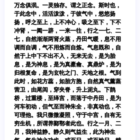
万念俱泯。一灵独存。谓之正念。斯时也，
于此念中，活活泼泼，于彼气中，悠悠扬
扬，呼之至上，上不冲心，吸之至下，下不
冲肾，一阖一辟，一来一往，行之一七、二
七，自然渐渐两肾火蒸，丹田气暖，息不用
调而自调，气不用炼而自炼。气息既和，自
然于上中下不出不入，无来无去，是为胎
息，是为神息，是为真橐龠、真鼎炉，是为
归根复命，是为玄牝之门、天地之根。气到
此时，如花方蕊，如胎方胞，自然真气薰蒸
营卫，由尾闾，穿夹脊，升上泥丸。下鹊
桥，过重楼，至绎宫，而落于中丹田，是为
河车初动，但气至而神朱全，非真动也，不
可理他。我只微微凝照，守于中宫，自有无
穷生机，所谓养鄞鄂者此也。行之一月、二
月，我神益静。静久则气益生，此为神生