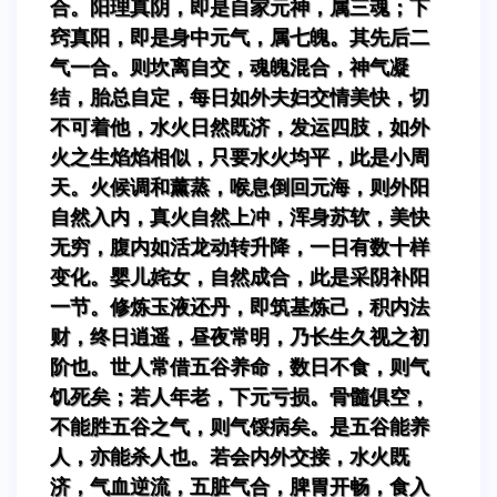
合。阳理真阴，即是自家元神，属三魂；下
窍真阳，即是身中元气，属七魄。其先后二
气一合。则坎离自交，魂魄混合，神气凝
结，胎总自定，每日如外夫妇交情美快，切
不可着他，水火日然既济，发运四肢，如外
火之生焰焰相似，只要水火均平，此是小周
天。火候调和薰蒸，喉息倒回元海，则外阳
自然入内，真火自然上冲，浑身苏软，美快
无穷，腹内如活龙动转升降，一日有数十样
变化。婴儿姹女，自然成合，此是采阴补阳
一节。修炼玉液还丹，即筑基炼己，积内法
财，终日逍遥，昼夜常明，乃长生久视之初
阶也。世人常借五谷养命，数日不食，则气
饥死矣；若人年老，下元亏损。骨髓俱空，
不能胜五谷之气，则气馁病矣。是五谷能养
人，亦能杀人也。若会内外交接，水火既
济，气血逆流，五脏气合，脾胃开畅，食入