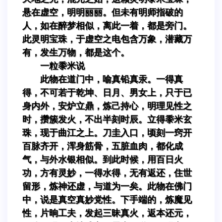
悬在虚空，明明丽丽。但未有明师指破的
人，如在醉梦相似，离此一着，都是旁门。
此灵明宝珠，于虚空之电包含万象，潜藏万
有，发生万物，都是这个。
一粒黍米说
此物在道门中，喻真铅真汞。一得真
得，不可若于乾坤、日月、男女上，只于已
身内外，安炉立鼎，炼己持心，明理见性之
时，攒簇发火，不出半刻时辰。立得黍米玄
珠，现于曲江之上。刀圭入口，顷刻一窍开
百脉齐开，浑身筋骨，五脏血肉，都化成
气，与外水银相似。到此时候，用百日火
功，方有灵妙，一得水得，无有返还，住世
留形，炼神还虚，与道为一矣。此物在佛门
中，说是真空真妙党性。下手端的，炼魔见
性，片晌工夫，发起三昧真火，返本还元，