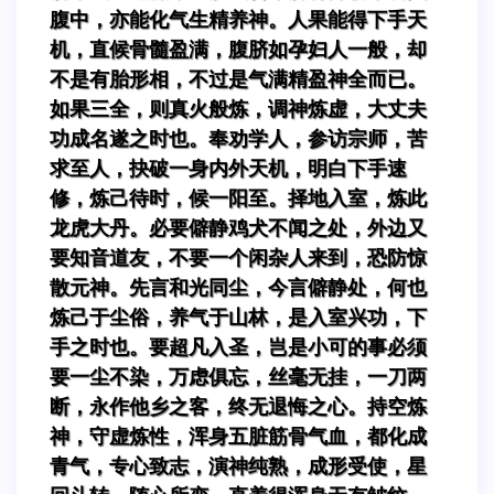
腹中，亦能化气生精养神。人果能得下手天
机，直候骨髓盈满，腹脐如孕妇人一般，却
不是有胎形相，不过是气满精盈神全而已。
如果三全，则真火般炼，调神炼虚，大丈夫
功成名遂之时也。奉劝学人，参访宗师，苦
求至人，抉破一身内外天机，明白下手速
修，炼己待时，候一阳至。择地入室，炼此
龙虎大丹。必要僻静鸡犬不闻之处，外边又
要知音道友，不要一个闲杂人来到，恐防惊
散元神。先言和光同尘，今言僻静处，何也
炼己于尘俗，养气于山林，是入室兴功，下
手之时也。要超凡入圣，岂是小可的事必须
要一尘不染，万虑俱忘，丝毫无挂，一刀两
断，永作他乡之客，终无退悔之心。持空炼
神，守虚炼性，浑身五脏筋骨气血，都化成
青气，专心致志，演神纯熟，成形受使，星