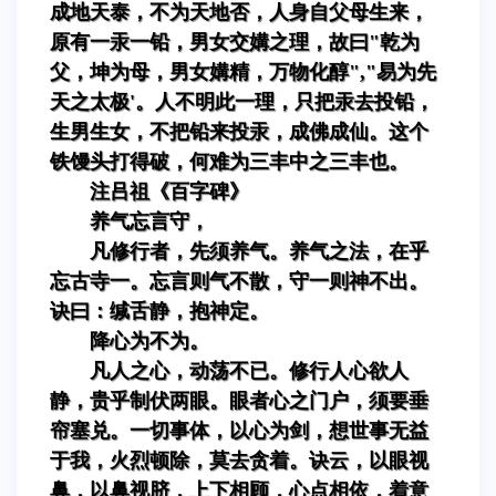
成地天泰，不为天地否，人身自父母生来，
原有一汞一铅，男女交媾之理，故曰"乾为
父，坤为母，男女媾精，万物化醇","易为先
天之太极'。人不明此一理，只把汞去投铅，
生男生女，不把铅来投汞，成佛成仙。这个
铁馒头打得破，何难为三丰中之三丰也。
注吕祖《百字碑》
养气忘言守，
凡修行者，先须养气。养气之法，在乎
忘古寺一。忘言则气不散，守一则神不出。
诀曰：缄舌静，抱神定。
降心为不为。
凡人之心，动荡不已。修行人心欲人
静，贵乎制伏两眼。眼者心之门户，须要垂
帘塞兑。一切事体，以心为剑，想世事无益
于我，火烈顿除，莫去贪着。诀云，以眼视
鼻，以鼻视脐，上下相顾，心点相依，着意