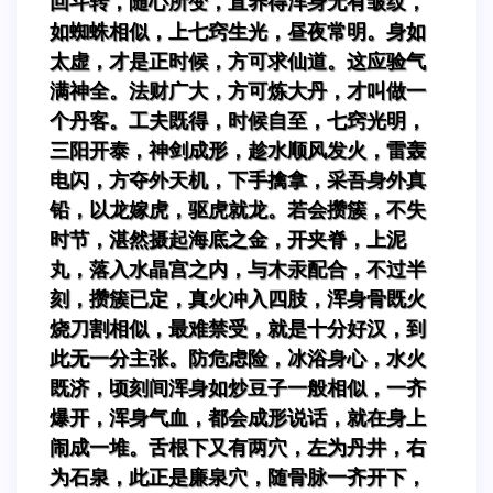
回斗转，随心所变，直养得浑身无有皱纹，
如蜘蛛相似，上七窍生光，昼夜常明。身如
太虚，才是正时候，方可求仙道。这应验气
满神全。法财广大，方可炼大丹，才叫做一
个丹客。工夫既得，时候自至，七窍光明，
三阳开泰，神剑成形，趁水顺风发火，雷轰
电闪，方夺外天机，下手擒拿，采吾身外真
铅，以龙嫁虎，驱虎就龙。若会攒簇，不失
时节，湛然摄起海底之金，开夹脊，上泥
丸，落入水晶宫之内，与木汞配合，不过半
刻，攒簇已定，真火冲入四肢，浑身骨既火
烧刀割相似，最难禁受，就是十分好汉，到
此无一分主张。防危虑险，冰浴身心，水火
既济，顷刻间浑身如炒豆子一般相似，一齐
爆开，浑身气血，都会成形说话，就在身上
闹成一堆。舌根下又有两穴，左为丹井，右
为石泉，此正是廉泉穴，随骨脉一齐开下，