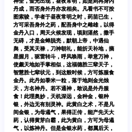
神全，金光出现，昼夜常明，如是则再身内
丹成，而否身外丹亦发相矣。凡看书不可按
图索骏，学者于昼夜常明之时，药苗已生，
方可采吾身外之药，配吾身中之雌雄，以得
金丹入口，周天火候发现，顷刻湛然，撒手
无碍，才是金蝉脱壳，默朝上帝，中遇仙
舆，受其天禄，刀神朝礼，能折天补地，摘
星握月，驱雷转斗，呼风唤雨，举意万神，
使觑天地如手掌相似，这福德胜三辈天子，
智慧胜七辈状元，到这般时候，方可炼服食
金丹。此丹如黍米一粒，落于地则金光烛
天，方名神丹。若不通神，敢说是外丹服
食！此理奥妙，天机深远，金种金，银种
银，外边无有别灵神。此黄白之术，不是凡
间金银，为母遏气，果得正传，能产先天大
药，认得黄芽白霸，此为黄白，方可为母遏
气，以炼神丹。但是金银水药，都属后天，