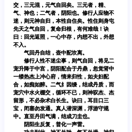
交，三元混，元气自回矣。三元者，精、
气、神也；二气者，阴阳也。修行人应物不
迷，则元神自归，本性自住矣。性住则身屯
先天之气自回，复命归根，有何难哉！诀
曰：回光返照，一心中存，内想不出，外想
不入。
气回丹自结，壶中配坎离。
修行人性不迷尘事，则气自回，将见二
宠升降于中宫，阴阳配合于丹鼎，忽觉肾中
一缕热杰上冲心府，情来归性，如夫妇配
合，如痴如醉。二气纟因缦，结成丹质，而
宠穴中水火棚交，循环不已，则神驭杰、杰
留形，不必杂术白长生。诀曰，耳目口三
宝，闭塞勿发通。真人潜深渊，浮游守规
中。直至丹田气满，结成刀圭也。
阴阳生反复，普化一声雷。