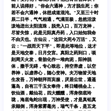
前人说得好，"你会六通神，方才脱生死；你
若不会六通神，休想成道混沌。"又至三十时
辰二日半，气气相通，气满至极，忽然活泼
泼地迸出太阳流珠，脱壳入口，百万龙神，
尽皆失惊，此是元阳真丹药，入口始知我命
不由天也。古仙云，"这回大死今万活"，又
云："一战而天下平"，即是此等地位，这才
是天地交泰，日月交宫。真阳之药到口，顷
刻周天火发，骨胎化作一堆肉泥，阳神脱
体，撒手无碍，专心致志，持空养虚，以空
养神，以虚养心，随心变神。夫万物皆天地
生发吾，万神朝拜而宾服，厌居尘世，通遥
蓬岛，自有三千玉女奉侍，终日蟠桃会上，
饮仙酒，戴仙花，四大醺醺，浑身彻底玲
珑，海底龟蛇出现，万神受使，才是真铅真
汞颠倒，浑身紫雾毫光，瑞气千条，是五龙