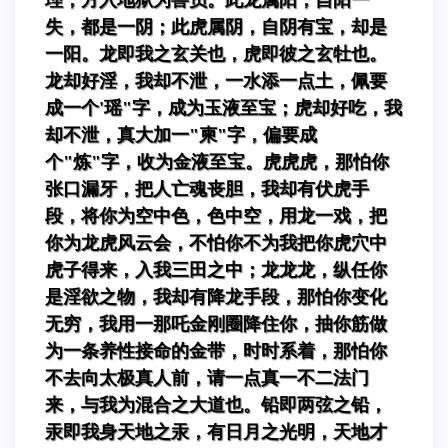
失，都是一阴；此虎属阴，自阴有宝，却是
一阳。龙即我之玄关也，虎即彼之玄牡也。
龙却好淫，我却不泄，一水添一点土，佩要
成一个'瑶"字，成为玉液至宝；虎却好吃，我
却不泄，真大加一"柬"字，偏要成
个"炼"字，收为金液至宝。虎虎虎，那怕你
张口漏牙，把人亡魂丧胆，我却有伏虎手
段，将你为空中色，色中空，用龙一戏，把
你为龙虎风云会，不怕你不为我把你虎穴中
虎子得来，入我三田之中；龙龙龙，纵任你
是淫欲之物，我却有降龙手段，那怕你变化
无穷，我用一那吒金刚圈降住你，抽你筋做
为一条养性接命的金带，时时系着，那怕你
不去向太极真人前，请一点真一不二法门
来，与我为混合之大道也。铅即两弦之铅，
汞即我身天地之汞，有日月之光明，天地才