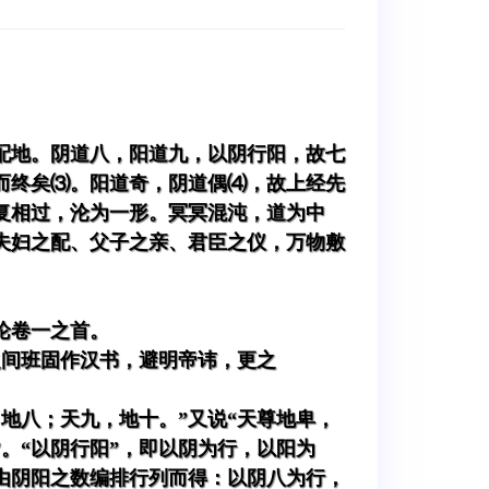
配地。阴道八，阳道九，以阴行阳，故七
而终矣⑶。阳道奇，阴道偶⑷，故上经先
复相过，沦为一形。冥冥混沌，道为中
夫妇之配、父子之亲、君臣之仪，万物敷
论卷一之首。
之间班固作汉书，避明帝讳，更之
地八；天九，地十。”又说“天尊地卑，
。“以阴行阳”，即以阴为行，以阳为
由阴阳之数编排行列而得：以阴八为行，