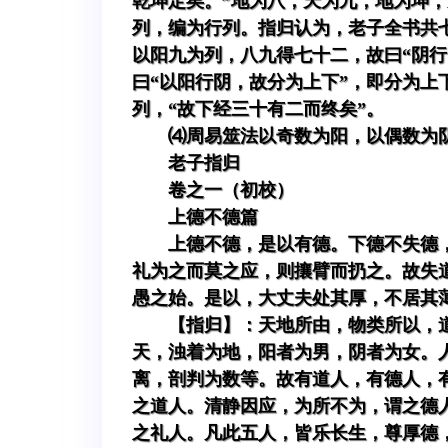
乾坤定矣。”地为八，天为九，地为坤，
列，编为行列。指归认为，老子全书共
以阳九为列，八九得七十二，故曰“阴
曰“以阳行阴，故分为上下”，即分为上
列，“故下经三十有二而终矣”。
⑷周易筮法以奇数为阳，以偶数为
老子指归
卷之一（初校）
上德不德篇
上德不德，是以有德。下德不失德
礼为之而莫之应，则攘臂而扔之。故失
愚之始。是以，大丈夫处其厚，不居其
【指归】：天地所由，物类所以，
天，浊着为地，阳者为男，阴者为女。
离，剖判为数等。故有道人，有德人，
之道人。清静因应，为所不为，谓之德
之礼人。凡此五人，皆乐长生，尊厚德