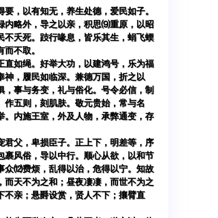
得要，以有知无，养生处德，爱民如子。
録内略外，导之以亲，积思⑼重原，以昭
民不夭死。跂行喙息，皆乐其生，蜎飞蝡
有而不取。
正直如绳。好举大功，以建鸿号，乐为福
奉神，履民如临深。兼德万国，折之以
俱，事与务变，礼与俗化。号令必信，制
。作五则，刻肌肤。敬元贵始，常与名
举。内施王室，外及人物，承弊通变，存
宠君父，卑损臣子。正上下，明差等，序
包裹风俗，导以中行。顺心从欲，以和节
事众⑿费烦，乱得以治，危得以宁。知故
，而天不为之和；昼夜凄凄，而世不为之
下不亲；悬爵设赏，贤人不下；攘臂直