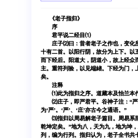
《老子指归》
序
君平说二经目⑴
庄子⑵曰：昔者老子之作也，变化
十有二首。以阳行阴，故分为上下。以
而下经后。阳道大，阴道小，故上经众
主。重符列验，以见端緖。下经为门，
矣。
注释
⑴此为指归之序。道藏本及怡兰本
⑵庄子，即严君平。谷神子注：“
为‘严’。‘严’、‘庄’亦古今之通语。”
⑶指归以周易解老子篇目。周易系
乾坤定矣。”地为八，天为九，地为坤，
列，编为行列。指归认为，老子全书共