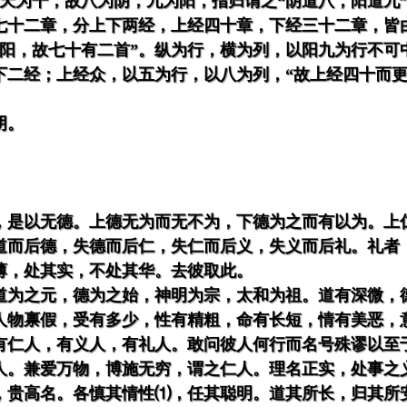
天为干，故八为阴，九为阳，指归谓之“阴道八，阳道九”
七十二章，分上下两经，上经四十章，下经三十二章，皆
行阳，故七十有二首”。纵为行，横为列，以阳九为行不可
下二经；上经众，以五为行，以八为列，“故上经四十而
阴。
，是以无德。上德无为而无不为，下德为之而有以为。上
道而后德，失德而后仁，失仁而后义，失义而后礼。礼者
薄，处其实，不处其华。去彼取此。
道为之元，德为之始，神明为宗，太和为祖。道有深微，
人物禀假，受有多少，性有精粗，命有长短，情有美恶，
有仁人，有义人，有礼人。敢问彼人何行而名号殊谬以至
人。兼爱万物，博施无穷，谓之仁人。理名正实，处事之
，贵高名。各慎其情性⑴，任其聪明。道其所长，归其所