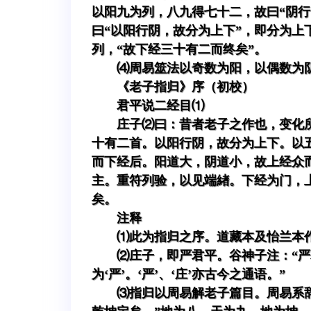
以阳九为列，八九得七十二，故曰“阴
曰“以阳行阴，故分为上下”，即分为上
列，“故下经三十有二而终矣”。
⑷周易筮法以奇数为阳，以偶数为
《老子指归》序（初校）
君平说二经目⑴
庄子⑵曰：昔者老子之作也，变化
十有二首。以阳行阴，故分为上下。以
而下经后。阳道大，阴道小，故上经众
主。重符列验，以见端緖。下经为门，
矣。
注释
⑴此为指归之序。道藏本及怡兰本
⑵庄子，即严君平。谷神子注：“
为‘严’。‘严’、‘庄’亦古今之通语。”
⑶指归以周易解老子篇目。周易系