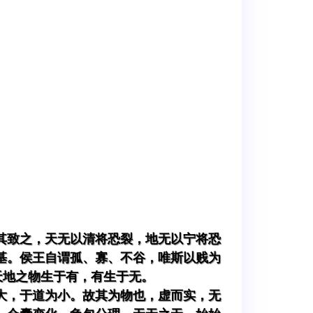
其致之，天无以清将恐裂，地无以宁将恐
基。侯王自谓孤、寡、不谷，唯斯以贱为
天地之物生于有，有生于无。
大，于道为小。故其为物也，虚而实，无