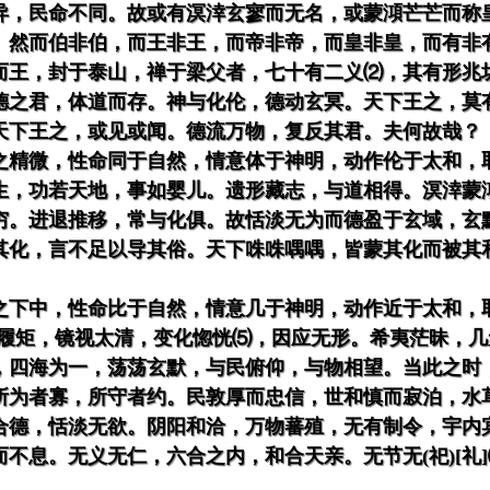
异，民命不同。故或有溟涬玄寥而无名，或蒙澒芒芒而称
。然而伯非伯，而王非王，而帝非帝，而皇非皇，而有非
而王，封于泰山，禅于梁父者，七十有二义⑵，其有形兆
德之君，体道而存。神与化伦，德动玄冥。天下王之，莫
天下王之，或见或闻。德流万物，复反其君。夫何故哉？
之精微，性命同于自然，情意体于神明，动作伦于太和，
生，功若天地，事如婴儿。遗形藏志，与道相得。溟涬蒙
穷。进退推移，常与化俱。故恬淡无为而德盈于玄域，玄
其化，言不足以导其俗。天下咮咮喁喁，皆蒙其化而被其
之下中，性命比于自然，情意几于神明，动作近于太和，
⑷规履矩，镜视太清，变化惚恍⑸，因应无形。希夷茫昧，
，四海为一，荡荡玄默，与民俯仰，与物相望。当此之时
所为者寡，所守者约。民敦厚而忠信，世和慎而寂泊，水
合德，恬淡无欲。阴阳和洽，万物蕃殖，无有制令，宇内
不息。无义无仁，六合之内，和合天亲。无节无(祀)[礼