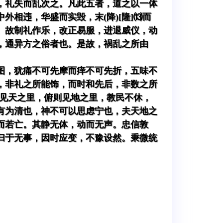
，礼失而乱次之。凡此五者，道之以一体
相违，华盛而实毁，末(降)[隆]⒀而
。故制礼作乐，改正易服，进退威仪，动
，通异方之俗者也。是故，祸乱之所由
图，犹痛不可先摩而痒不可先折，五味不
，非礼之所能饰，而时和先后，非数之所
则见天之里，俯则见地之里，教民不休，
有为清也，神不可以思虑宁也，夫天地之
而若亡。其静无体，动而无声。忠信敦
归于无事，因时应变，不豫设然。秉微统