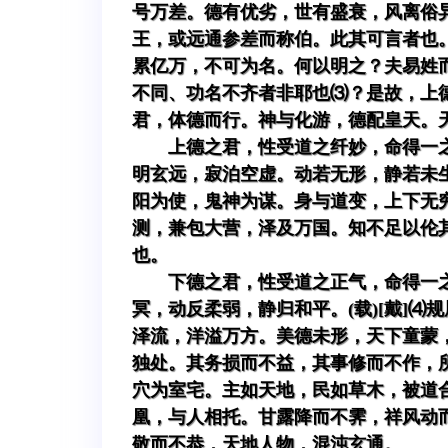
号万差。德有优劣，世有盛衰，风离俗
王，或远通参差而称伯。此其可言者也
累亿万，不可为名。何以明之？夫易姓
不同、功名不齐者非耶也⑶？是故，上
君，体德而行。神与化游，德配皇天。
上德之君，性受道之纤妙，命得一
明玄远，寂泊空虚。动若无形，静若未
阳为使，鬼神为谋。身与道变，上下无
测，兼包大营，泽及万国。知不足以伦
也。
下德之君，性受道之正气，命得一
冥，动反柔弱，静归和平。(载)[戴]
泽流，洋溢万方。美德未形，天下童蒙
独处。其务损而不益，其事修而不作，
穴为室宅。主如天地，民如草木，被道
凰，与人相托。甘露降而不霁，祥风动而
敬而不恭，天地人物，混沌玄通。