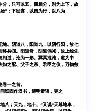
中分，只可以五、四相分，别为上下，故
更始”；下经寡，以四为行，以八为
配地。阴道八，阳道九，以阴行阳，故七
而终矣⑶。阳道奇，阴道偶⑷，故上经先
复相过，沦为一形。冥冥混沌，道为中
夫妇之配、父子之亲、君臣之仪，万物敷
论卷一之首。
之间班固作汉书，避明帝讳，更之
地八；天九，地十。”又说“天尊地卑，