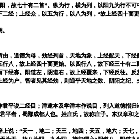
行阳，故七十有二首”。纵为行，横为列，以阳九为行不可
下二经；上经众，以五为行，以八为列，“故上经四十而
阴。
所由，道德为母，効经列首，天地为象，上经配天，下经
五行八，故上经四十而更始。以四行八，故下经三十有二
而下经寡。阳道左，阴道右，故上经覆来，下经反往。反
上经为户。智者见其经効，则通乎天地之数、阴阳之纪、
作君平说二经目；津逮本及学津本作说目，列入道德指归
严君平者，蜀郡成都人也。姓庄氏，故称庄子。东汉章和
辞上说：“天一，地二；天三，地四；天五，地六；天七，