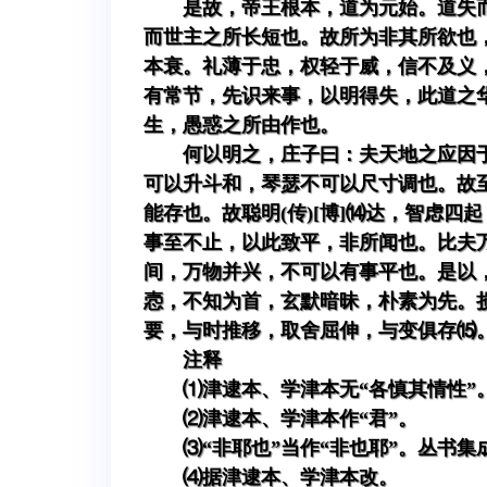
是故，帝王根本，道为元始。道失
而世主之所长短也。故所为非其所欲也，
本衰。礼薄于忠，权轻于威，信不及义
有常节，先识来事，以明得失，此道之
生，愚惑之所由作也。
何以明之，庄子曰：夫天地之应因
可以升斗和，琴瑟不可以尺寸调也。故
能存也。故聪明(传)[博]⒁达，智虑
事至不止，以此致平，非所闻也。比夫
间，万物并兴，不可以有事平也。是以
悫，不知为首，玄默暗昧，朴素为先。
要，与时推移，取舍屈伸，与变俱存⒂
注释
⑴津逮本、学津本无“各慎其情性”
⑵津逮本、学津本作“君”。
⑶“非耶也”当作“非也耶”。丛书集
⑷据津逮本、学津本改。