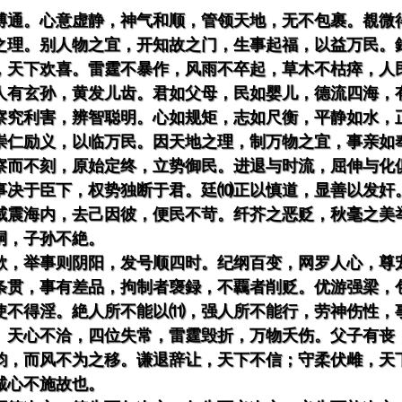
博通。心意虚静，神气和顺，管领天地，无不包裹。覩微
之理。别人物之宜，开知故之门，生事起福，以益万民。
，天下欢喜。雷霆不暴作，风雨不卒起，草木不枯瘁，人
人有玄孙，黄发儿齿。君如父母，民如婴儿，德流四海，
察究利害，辨智聪明。心如规矩，志如尺衡，平静如水，
崇仁励义，以临万民。因天地之理，制万物之宜，事亲如
察而不刻，原始定终，立势御民。进退与时流，屈伸与化
事决于臣下，权势独断于君。廷⑽正以慎道，显善以发奸
威震海内，去己因彼，便民不苛。纤芥之恶贬，秋毫之美
嗣，子孙不絶。
欲，举事则阴阳，发号顺四时。纪纲百变，网罗人心，尊
条贯，事有差品，拘制者襃録，不覊者削贬。优游强梁，
使不得淫。絶人所不能以⑾，强人所不能行，劳神伤性，
。天心不洽，四位失常，雷霆毁折，万物夭伤。父子有丧
韵，而风不为之移。谦退辞让，天下不信；守柔伏雌，天
诚心不施故也。