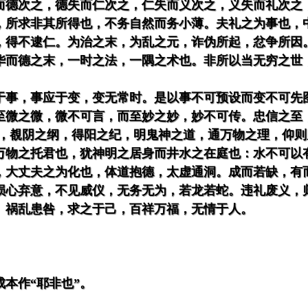
而德次之，德失而仁次之，仁失而义次之，义失而礼次之
所求非其所得也，不务自然而务小薄。夫礼之为事也，中外
，得不逮仁。为治之末，为乱之元，诈伪所起，忿争所因
华而德之末，一时之法，一隅之术也。非所以当无穷之世
于事，事应于变，变无常时。是以事不可预设而变不可先
至微之微，微不可言，而至妙之妙，妙不可传。忠信之至
四起，覩阴之纲，得阳之纪，明鬼神之道，通万物之理，仰
万物之托君也，犹神明之居身而井水之在庭也：水不可以
，大丈夫之为化也，体道抱德，太虚通洞。成而若缺，有
损心弃意，不见威仪，无务无为，若龙若蛇。违礼废义，
。祸乱患咎，求之于己，百祥万福，无情于人。
。
成本作“耶非也”。