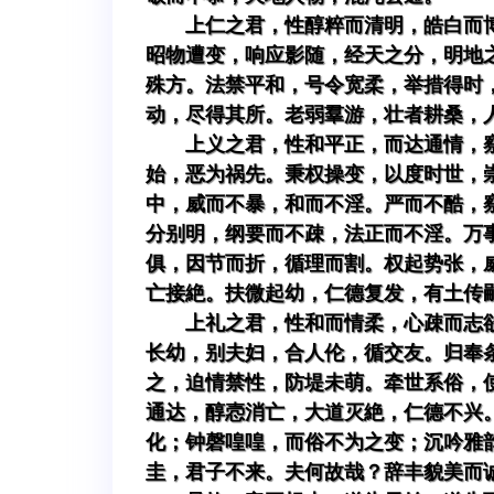
上仁之君，性醇粹而清明，皓白而
昭物遭变，响应影随，经天之分，明地
殊方。法禁平和，号令宽柔，举措得时
动，尽得其所。老弱羣游，壮者耕桑，
上义之君，性和平正，而达通情，
始，恶为祸先。秉权操变，以度时世，
中，威而不暴，和而不淫。严而不酷，
分别明，纲要而不疎，法正而不淫。万
俱，因节而折，循理而割。权起势张，
亡接絶。扶微起幼，仁德复发，有土传
上礼之君，性和而情柔，心疎而志
长幼，别夫妇，合人伦，循交友。归奉
之，迫情禁性，防堤未萌。牵世系俗，
通达，醇悫消亡，大道灭絶，仁德不兴
化；钟磬喤喤，而俗不为之变；沉吟雅
圭，君子不来。夫何故哉？辞丰貌美而