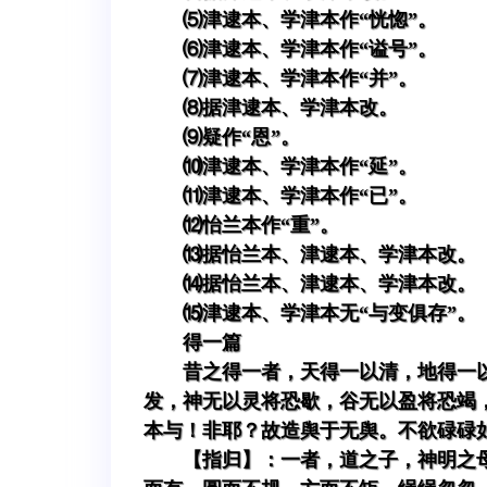
⑸津逮本、学津本作“恍惚”。
⑹津逮本、学津本作“谥号”。
⑺津逮本、学津本作“并”。
⑻据津逮本、学津本改。
⑼疑作“恩”。
⑽津逮本、学津本作“延”。
⑾津逮本、学津本作“已”。
⑿怡兰本作“重”。
⒀据怡兰本、津逮本、学津本改。
⒁据怡兰本、津逮本、学津本改。
⒂津逮本、学津本无“与变俱存”。
得一篇
昔之得一者，天得一以清，地得一
发，神无以灵将恐歇，谷无以盈将恐竭
本与！非耶？故造舆于无舆。不欲碌碌
【指归】：一者，道之子，神明之