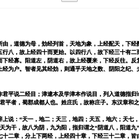
所由，道德为母，効经列首，天地为象，上经配天，下经
五行八，故上经四十而更始。以四行八，故下经三十有二
而下经寡。阳道左，阴道右，故上经覆来，下经反往。反
上经为户。智者见其经効，则通乎天地之数、阴阳之纪、
作君平说二经目；津逮本及学津本作说目，列入道德指归
严君平者，蜀郡成都人也。姓庄氏，故称庄子。东汉章和
辞上说：“天一，地二；天三，地四；天五，地六；天七，
天为干，故八为阴，九为阳，指归谓之“阴道八，阳道九”
七十二章，分上下两经，上经四十章，下经三十二章，皆