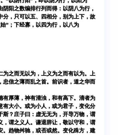
。“以阴行阳”，即以阴为行，以阳为
由阴阳之数编排行列而得：以阴八为行，
中分，只可以五、四相分，别为上下，故
更始”；下经寡，以四为行，以八为
仁为之而无以为，上义为之而有以为。上
，忠信之薄而乱之首。前识者，道之华而
德有厚薄，神有清浊，和有高下。清者为
意有大小。或为小人，或为君子，变化分
于斯？庄子曰：虚无无为，开导万物，谓
义，谓之义人。谦退辞让，敬以守和，谓
安。趋物舛驰，或否或然。变化殊方，建