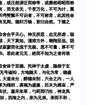
皇，或汪然漭泛而称帝，或廓然昭昭而称
有，而无非无，千变万化，不可为计，重
圻堮髣髴不可识者，不可称言，此其性命
有见闻。德归万物，皆曰自然。下德之
取舍合乎天心。神无所思，志无所虑，聪
澒，天下莫知。潼溶方外，翱翔至远。阴
默寂寥而化流于无极。恩不可量，厚不可
和。若此者元无，絶而不知为之者何谁
取舍体于至德。托神于太虚，隐根于玄
几无号谥⑹，方地随天，与化为常，德盛
，大道未分，醇德未剖，六合之内，一人
草为稸积，裘褐为盛服，巨木为廊庙，严
宾伏。嘉禾朱草，勺药而⑺生，神龙凤
]⑻，四海之内，亲为兄弟。亲而不和，