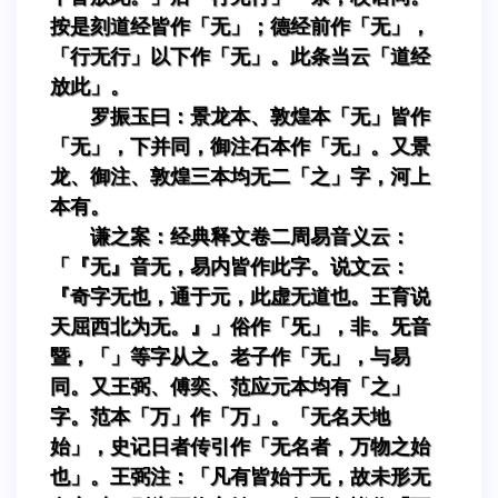
按是刻道经皆作「无」；德经前作「无」，
「行无行」以下作「无」。此条当云「道经
放此」。
罗振玉曰：景龙本、敦煌本「无」皆作
「无」，下并同，御注石本作「无」。又景
龙、御注、敦煌三本均无二「之」字，河上
本有。
谦之案：经典释文卷二周易音义云：
「『无』音无，易内皆作此字。说文云：
『奇字无也，通于元，此虚无道也。王育说
天屈西北为无。』」俗作「旡」，非。旡音
暨，「」等字从之。老子作「无」，与易
同。又王弼、傅奕、范应元本均有「之」
字。范本「万」作「万」。「无名天地
始」，史记日者传引作「无名者，万物之始
也」。王弼注：「凡有皆始于无，故未形无