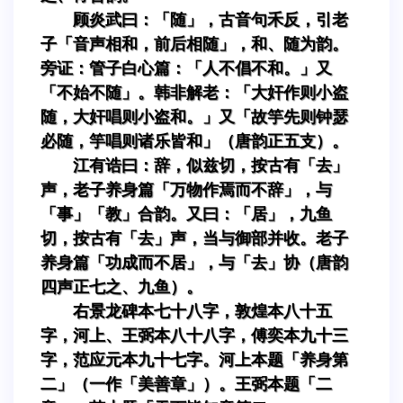
顾炎武曰：「随」，古音句禾反，引老
子「音声相和，前后相随」，和、随为韵。
旁证：管子白心篇：「人不倡不和。」又
「不始不随」。韩非解老：「大奸作则小盗
随，大奸唱则小盗和。」又「故竽先则钟瑟
必随，竽唱则诸乐皆和」（唐韵正五支）。
江有诰曰：辞，似兹切，按古有「去」
声，老子养身篇「万物作焉而不辞」，与
「事」「教」合韵。又曰：「居」，九鱼
切，按古有「去」声，当与御部并收。老子
养身篇「功成而不居」，与「去」协（唐韵
四声正七之、九鱼）。
右景龙碑本七十八字，敦煌本八十五
字，河上、王弼本八十八字，傅奕本九十三
字，范应元本九十七字。河上本题「养身第
二」（一作「美善章」）。王弼本题「二