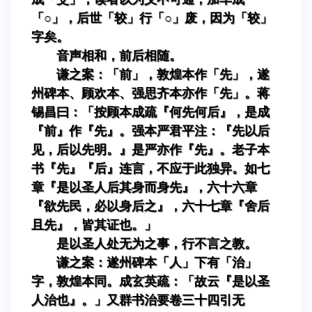
「○」，后世「较」行「○」废，因为「较」
字矣。
音声相和，前后相随。
谦之案：「前」，敦煌本作「先」，遂
州碑本、顾欢本、强思齐本亦作「先」。蒋
锡昌曰：「按顾本成疏『何先何后』，是成
『前』作『先』。强本严君平注：『先以后
见，后以先明。』是严亦作『先』。老子本
书『先』『后』连言，不应于此独异。如七
章『是以圣人后其身而身先』，六十六章
『欲先民，必以身后之』，六十七章『舍后
且先』，皆其证也。」
是以圣人处无为之事，行不言之教。
谦之案：遂州碑本「人」下有「治」
字，敦煌本同。成玄英疏：「故云『是以圣
人治也』。」又群书治要卷三十四引无