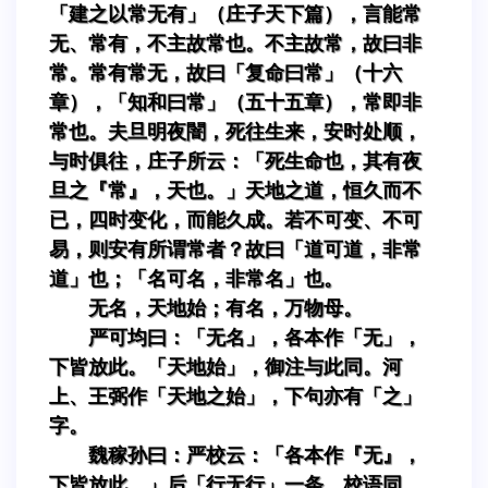
「建之以常无有」（庄子天下篇），言能常
无、常有，不主故常也。不主故常，故曰非
常。常有常无，故曰「复命曰常」（十六
章），「知和曰常」（五十五章），常即非
常也。夫旦明夜闇，死往生来，安时处顺，
与时俱往，庄子所云：「死生命也，其有夜
旦之『常』，天也。」天地之道，恒久而不
已，四时变化，而能久成。若不可变、不可
易，则安有所谓常者？故曰「道可道，非常
道」也；「名可名，非常名」也。
无名，天地始；有名，万物母。
严可均曰：「无名」，各本作「无」，
下皆放此。「天地始」，御注与此同。河
上、王弼作「天地之始」，下句亦有「之」
字。
魏稼孙曰：严校云：「各本作『无』，
下皆放此。」后「行无行」一条，校语同。