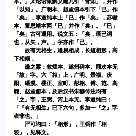
本。」又论语集解义疏九引「皆知」，并作
「以知」。广明本、赵孟俯本引下「已」作
「矣」，李道纯本上「已」作「矣」，苏辙
本、董思靖本两「已」并作「矣」。「已」
「矣」古可通用。说文五：「矣，语已词
也，从矢，声。」字亦作「已」。
故有无相生，难易相成，长短相形，高
下相倾，
谦之案：敦煌本、遂州碑本、顾欢本无
「故」字。六「相」上，广明、景福、庆
阳、磻溪、楼正、室町、彭耜、傅、范、高
翿、赵孟俯本，及后汉书朱穆传注均有
「之」字，王弼、河上本无。李道纯曰：
「『有无相生』已下六句，多加一『之』字
者非也。」
严可均曰：「相形」，王弼作「相
较」，见释文。