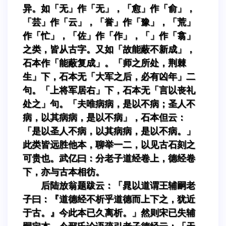
异。如「无」作「无」，「愈」作「俞」，
「芸」作「云」，「誉」作「豫」，「荒」
作「忙」，「佐」作「作」，「」作「翕」
之类，皆从古字。又如「故能蔽不新成」，
石本作「能蔽复成」。「师之所处，荆棘
生」下，石本无「大军之后，必有凶年」二
句。「上将军居右」下，石本无「言以丧礼
处之」句。「夫唯病病，是以不病；圣人不
病，以其病病，是以不病」，石本但云：
「是以圣人不病，以其病病，是以不病。」
此类皆远胜他本，聊举一二，以见古石刻之
可贵也。武亿曰：分老子道经卷上，德经卷
下，亦与古本相彷。
后陆放翁题跋云：「晁以道谓王辅嗣老
子曰：『道德经不析乎道德而上下之，犹近
于古。』今此本已久离析。」然则宋已失辅