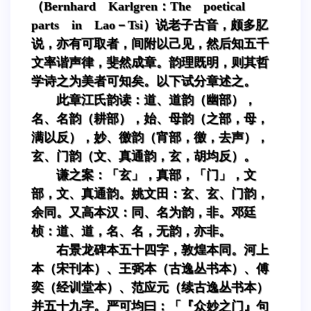
（Bernhard Karlgren：The poetical
parts in Lao－Tsi）说老子古音，颇多肊
说，亦有可取者，间附以己见，然后知五千
文率谐声律，斐然成章。韵理既明，则其哲
学诗之为美者可知矣。以下试分章述之。
此章江氏韵读：道、道韵（幽部），
名、名韵（耕部），始、母韵（之部，母，
满以反），妙、徼韵（宵部，徼，去声），
玄、门韵（文、真通韵，玄，胡均反）。
谦之案：「玄」，真部，「门」，文
部，文、真通韵。姚文田：玄、玄、门韵，
余同。又高本汉：同、名为韵，非。邓廷
桢：道、道，名、名，无韵，亦非。
右景龙碑本五十四字，敦煌本同。河上
本（宋刊本）、王弼本（古逸丛书本）、傅
奕（经训堂本）、范应元（续古逸丛书本）
并五十九字。严可均曰：「『众妙之门』句