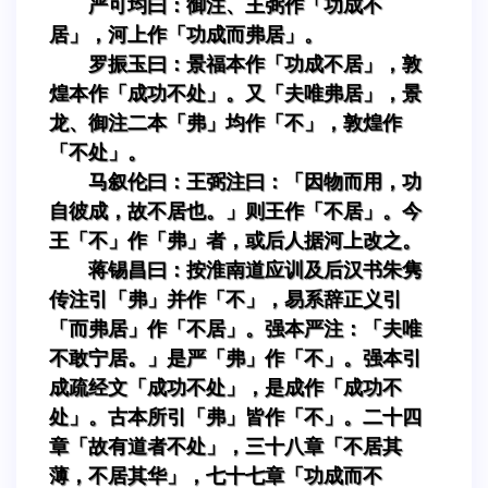
严可均曰：御注、王弼作「功成不
居」，河上作「功成而弗居」。
罗振玉曰：景福本作「功成不居」，敦
煌本作「成功不处」。又「夫唯弗居」，景
龙、御注二本「弗」均作「不」，敦煌作
「不处」。
马叙伦曰：王弼注曰：「因物而用，功
自彼成，故不居也。」则王作「不居」。今
王「不」作「弗」者，或后人据河上改之。
蒋锡昌曰：按淮南道应训及后汉书朱隽
传注引「弗」并作「不」，易系辞正义引
「而弗居」作「不居」。强本严注：「夫唯
不敢宁居。」是严「弗」作「不」。强本引
成疏经文「成功不处」，是成作「成功不
处」。古本所引「弗」皆作「不」。二十四
章「故有道者不处」，三十八章「不居其
薄，不居其华」，七十七章「功成而不