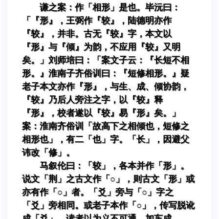
谦之案：作「相形」是也。毕沅曰：
「『形』，王弼作『较』，陆德明亦作
『较』，并非。古无『较』字，本文以
『形』与『倾』为韵，不应用『较』又明
矣。」刘师培曰：「案文子云：『长短不相
形。』淮南子齐俗训曰：『短修相形。』疑
老子本文亦作『形』，与生、成、倾协韵，
『较』乃后人旁注之字，以『较』释
『形』，校者遂以『较』易『形』矣。」
案：淮南齐俗训「故高下之相倾也，短修之
相形也」，有二「也」字。「长」，因避父
讳改「修」。
马叙伦曰：「较」，各本并作「形」。
说文「荆」之古文作「○」，则古文「形」或
亦有作「○」者。「爻」旁与「○」字之
「爻」旁相同。或老子本作「○」，传写脱讹
成「爻」，读者以为义不可通，加车成