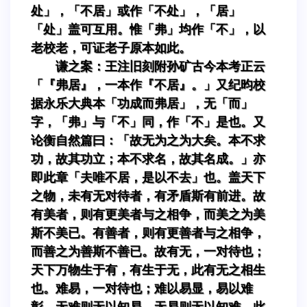
处」，「不居」或作「不处」，「居」
「处」盖可互用。惟「弗」均作「不」，以
老校老，可证老子原本如此。
谦之案：王注旧刻附孙矿古今本考正云
「『弗居』，一本作『不居』。」又纪昀校
据永乐大典本「功成而弗居」，无「而」
字，「弗」与「不」同，作「不」是也。又
论衡自然篇曰：「故无为之为大矣。本不求
功，故其功立；本不求名，故其名成。」亦
即此章「夫唯不居，是以不去」也。盖天下
之物，未有无对待者，有矛盾斯有前进。故
有美者，则有更美者与之相争，而美之为美
斯不美已。有善者，则有更善者与之相争，
而善之为善斯不善已。故有无，一对待也；
天下万物生于有，有生于无，此有无之相生
也。难易，一对待也；难以易显，易以难
彰，无难则无以知易，无易则无以知难，此