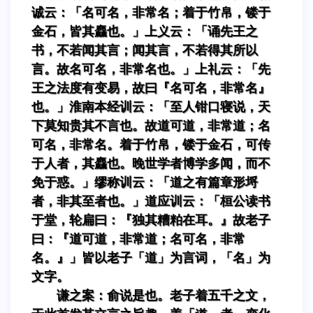
诚云：「名可名，非常名；着于竹帛，镂于
金石，皆其麤也。」上义云：「诵先王之
书，不若闻其言；闻其言，不若得其所以
言。故名可名，非常名也。」上礼云：「先
王之法度有变易，故曰『名可名，非常名』
也。」淮南本经训云：「至人钳口寝说，天
下莫知贵其不言也。故道可道，非常道；名
可名，非常名。着于竹帛，镂于金石，可传
于人者，其麤也。晚世学者博学多闻，而不
免于惑。」缪称训云：「道之有篇章形埒
者，非其至者也。」道应训云：「桓公读书
于堂，轮扁曰：『独其糟粕在耳。』故老子
曰：『道可道，非常道；名可名，非常
名。』」皆以老子「道」为言词，「名」为
文字。
谦之案：俞说是也。老子着五千之文，