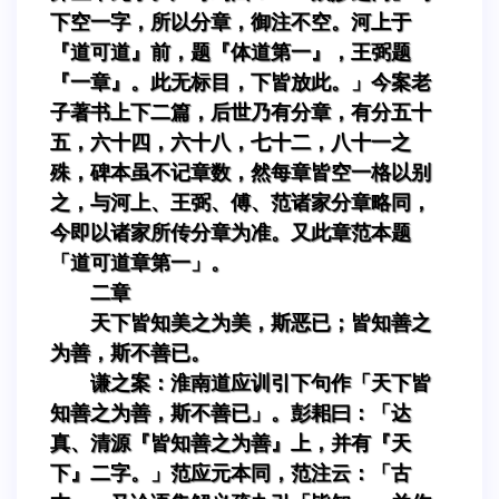
下空一字，所以分章，御注不空。河上于
『道可道』前，题『体道第一』，王弼题
『一章』。此无标目，下皆放此。」今案老
子著书上下二篇，后世乃有分章，有分五十
五，六十四，六十八，七十二，八十一之
殊，碑本虽不记章数，然每章皆空一格以别
之，与河上、王弼、傅、范诸家分章略同，
今即以诸家所传分章为准。又此章范本题
「道可道章第一」。
二章
天下皆知美之为美，斯恶已；皆知善之
为善，斯不善已。
谦之案：淮南道应训引下句作「天下皆
知善之为善，斯不善已」。彭耜曰：「达
真、清源『皆知善之为善』上，并有『天
下』二字。」范应元本同，范注云：「古