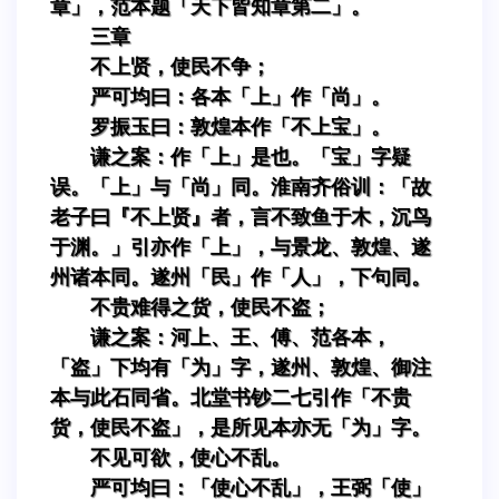
章」，范本题「天下皆知章第二」。
三章
不上贤，使民不争；
严可均曰：各本「上」作「尚」。
罗振玉曰：敦煌本作「不上宝」。
谦之案：作「上」是也。「宝」字疑
误。「上」与「尚」同。淮南齐俗训：「故
老子曰『不上贤』者，言不致鱼于木，沉鸟
于渊。」引亦作「上」，与景龙、敦煌、遂
州诸本同。遂州「民」作「人」，下句同。
不贵难得之货，使民不盗；
谦之案：河上、王、傅、范各本，
「盗」下均有「为」字，遂州、敦煌、御注
本与此石同省。北堂书钞二七引作「不贵
货，使民不盗」，是所见本亦无「为」字。
不见可欲，使心不乱。
严可均曰：「使心不乱」，王弼「使」