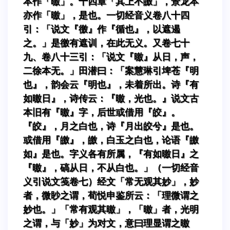
本作「曒」。十四章「其上不皦」，景龙本
亦作「曒」，是也。一切经音义卷八十四
引：「说文『徼』作『循也』，以遮遏
之。」是徼有遮训，在此无义。又卷七十
九、卷八十三引：「说文『曒』从日，声，
二徐本无。」田潜曰：「案慧琳引埤苍『明
也』，韵会云『明也』，未着所出。诗『有
如曒日』，诗传云：『曒，光也。』说文古
本旧有『曒』字，后世或借用『皎』。
『皎』，月之白也，诗『月出皎兮』是也。
或借用『皦』，皦，白玉之白也，论语『皦
如』是也。字义各有所属，『有如曒日』之
『曒』，碻从日，不从白也。」（一切经音
义引说文笺卷七）经文「常无观其妙」，妙
者，微眇之谓，荀悦申鉴所云：「理微谓之
妙也。」「常有观其曒」，「曒」者，光明
之谓，与「妙」为对文，意曰理显谓之曒