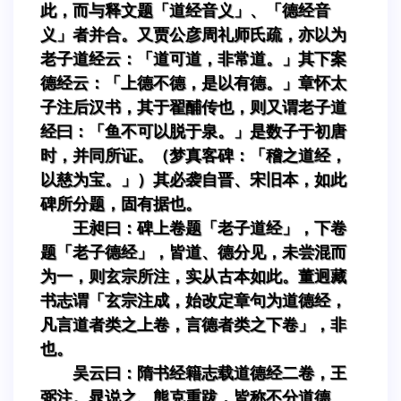
此，而与释文题「道经音义」、「德经音
义」者并合。又贾公彦周礼师氏疏，亦以为
老子道经云：「道可道，非常道。」其下案
德经云：「上德不德，是以有德。」章怀太
子注后汉书，其于翟酺传也，则又谓老子道
经曰：「鱼不可以脱于泉。」是数子于初唐
时，并同所证。（梦真客碑：「稽之道经，
以慈为宝。」）其必袭自晋、宋旧本，如此
碑所分题，固有据也。
王昶曰：碑上卷题「老子道经」，下卷
题「老子德经」，皆道、德分见，未尝混而
为一，则玄宗所注，实从古本如此。董迥藏
书志谓「玄宗注成，始改定章句为道德经，
凡言道者类之上卷，言德者类之下卷」，非
也。
吴云曰：隋书经籍志载道德经二卷，王
弼注。晁说之、熊克重跋，皆称不分道德