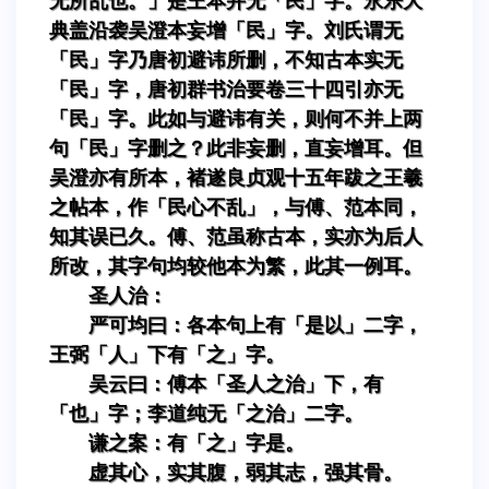
无所乱也。」是王本并无「民」字。永乐大
典盖沿袭吴澄本妄增「民」字。刘氏谓无
「民」字乃唐初避讳所删，不知古本实无
「民」字，唐初群书治要卷三十四引亦无
「民」字。此如与避讳有关，则何不并上两
句「民」字删之？此非妄删，直妄增耳。但
吴澄亦有所本，褚遂良贞观十五年跋之王羲
之帖本，作「民心不乱」，与傅、范本同，
知其误已久。傅、范虽称古本，实亦为后人
所改，其字句均较他本为繁，此其一例耳。
圣人治：
严可均曰：各本句上有「是以」二字，
王弼「人」下有「之」字。
吴云曰：傅本「圣人之治」下，有
「也」字；李道纯无「之治」二字。
谦之案：有「之」字是。
虚其心，实其腹，弱其志，强其骨。