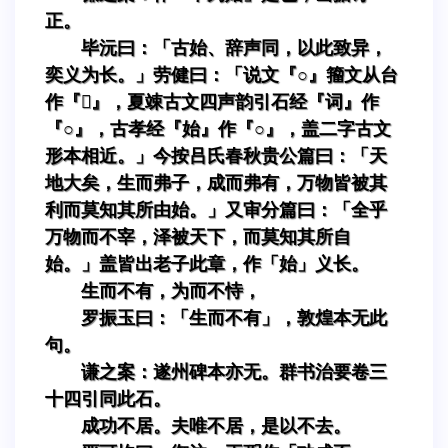
正。
毕沅曰：「古始、辞声同，以此致异，
奕义为长。」劳健曰：「说文『○』籀文从台
作『』，夏竦古文四声韵引石经『词』作
『○』，古孝经『始』作『○』，盖二字古文
形本相近。」今按吕氏春秋贵公篇曰：「天
地大矣，生而弗子，成而弗有，万物皆被其
利而莫知其所由始。」又审分篇曰：「全乎
万物而不宰，泽被天下，而莫知其所自
始。」盖皆出老子此章，作「始」义长。
生而不有，为而不恃，
罗振玉曰：「生而不有」，敦煌本无此
句。
谦之案：遂州碑本亦无。群书治要卷三
十四引同此石。
成功不居。夫唯不居，是以不去。