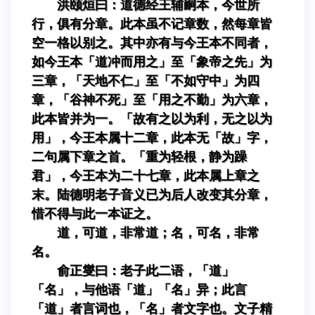
洪颐烜曰：道德经王辅嗣本，今世所
行，俱有分章。此本虽不记章数，然每章皆
空一格以别之。其中亦有与今王本不同者，
如今王本「道冲而用之」至「象帝之先」为
三章，「天地不仁」至「不如守中」为四
章，「谷神不死」至「用之不勤」为六章，
此本皆并为一。「故有之以为利，无之以为
用」，今王本属十二章，此本无「故」字，
二句属下章之首。「重为轻根，静为躁
君」，今王本为二十七章，此本属上章之
末。陆德明老子音义已为后人改变其分章，
惜不得与此一本证之。
道，可道，非常道；名，可名，非常
名。
俞正燮曰：老子此二语，「道」
「名」，与他语「道」「名」异；此言
「道」者言词也，「名」者文字也。文子精