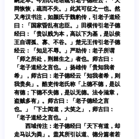
嗣定本。今邢氏论语疏引老子德经云：「天
网恢恢，疏而不失。」此其可征之一也。然
又考汉书注，如颜氏于魏豹传，引老子道经
曰：「国家昏乱有忠臣。」田横传引老子德
经曰：「贵以贱为本，高以下为基，是以侯
王自谓孤、寡、不谷。」楚元王传引老子德
经云：「知足不辱。」严助传：老子所谓
「师之所处，荆棘生之」者也。师古曰：
「老子道经之言也。」扬雄传「贵知我者
希」，师古曰：老子德经云「知我者希，则
我贵矣」。酷吏传老氏称「上德不德，是以
有德；下德不失德，是以无德。法令滋章，
盗贼多有」。师古曰：「老子德经之言
也。」「下士闻道，大笑之」，师古曰：
「老子道经之言也。」
西域传注：老子德经曰「天下有道，却
走马以为粪」。盖其所引以道、德分篇者若