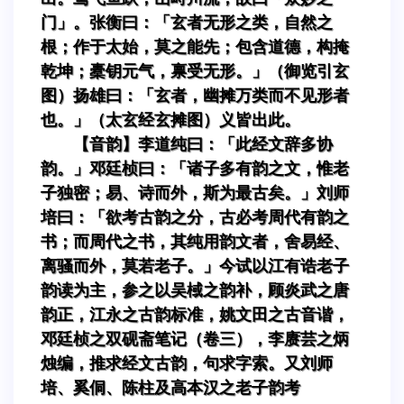
门」。张衡曰：「玄者无形之类，自然之
根；作于太始，莫之能先；包含道德，构掩
乾坤；橐钥元气，禀受无形。」（御览引玄
图）扬雄曰：「玄者，幽摊万类而不见形者
也。」（太玄经玄摊图）义皆出此。
【音韵】李道纯曰：「此经文辞多协
韵。」邓廷桢曰：「诸子多有韵之文，惟老
子独密；易、诗而外，斯为最古矣。」刘师
培曰：「欲考古韵之分，古必考周代有韵之
书；而周代之书，其纯用韵文者，舍易经、
离骚而外，莫若老子。」今试以江有诰老子
韵读为主，参之以吴棫之韵补，顾炎武之唐
韵正，江永之古韵标准，姚文田之古音谐，
邓廷桢之双砚斋笔记（卷三），李赓芸之炳
烛编，推求经文古韵，句求字索。又刘师
培、奚侗、陈柱及高本汉之老子韵考