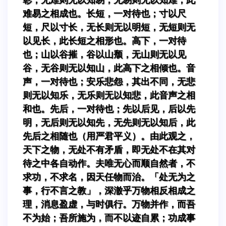
难易之相成也。长短，一对待也；寸以尺
短，尺以寸长，无长则无以明短，无短则无
以见长，此长短之相形也。高下，一对待
也；山以谷摧，谷以山颓，无山则无以见
谷，无谷则无以知山，此高下之相倾也。音
声，一对待也；安乐悲怨，其出不同，无悲
则无以知乐，无乐则无以知悲，此音声之相
和也。先后，一对待也；先以后见，后以先
明，无后则无以知先，无先则无以知后，此
先后之相随也（用严君平义）。由此观之，
天下之物，无处不有矛盾，即无处不在其对
待之中各自动作。夫唯无心而顺自然者，不
求功，不求名，因天任物而治。「处无为之
事，行不言之教」，深澈乎万物相反相成之
理，消息盈虚，与时俱行。万物并作，而吾
不为始；吾所施为，而不以迹自累；功成事