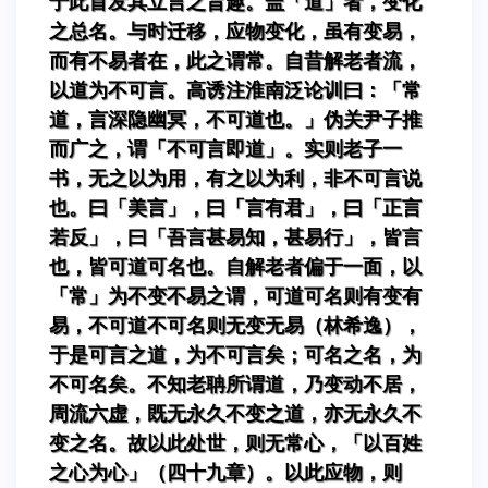
于此首发其立言之旨趣。盖「道」者，变化
之总名。与时迁移，应物变化，虽有变易，
而有不易者在，此之谓常。自昔解老者流，
以道为不可言。高诱注淮南泛论训曰：「常
道，言深隐幽冥，不可道也。」伪关尹子推
而广之，谓「不可言即道」。实则老子一
书，无之以为用，有之以为利，非不可言说
也。曰「美言」，曰「言有君」，曰「正言
若反」，曰「吾言甚易知，甚易行」，皆言
也，皆可道可名也。自解老者偏于一面，以
「常」为不变不易之谓，可道可名则有变有
易，不可道不可名则无变无易（林希逸），
于是可言之道，为不可言矣；可名之名，为
不可名矣。不知老聃所谓道，乃变动不居，
周流六虚，既无永久不变之道，亦无永久不
变之名。故以此处世，则无常心，「以百姓
之心为心」（四十九章）。以此应物，则