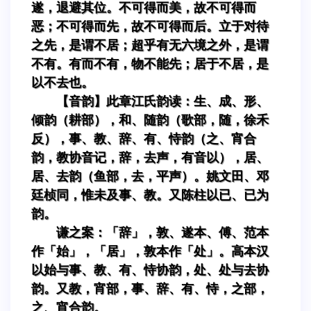
遂，退避其位。不可得而美，故不可得而
恶；不可得而先，故不可得而后。立于对待
之先，是谓不居；超乎有无六境之外，是谓
不有。有而不有，物不能先；居于不居，是
以不去也。
【音韵】此章江氏韵读：生、成、形、
倾韵（耕部），和、随韵（歌部，随，徐禾
反），事、教、辞、有、恃韵（之、宵合
韵，教协音记，辞，去声，有音以），居、
居、去韵（鱼部，去，平声）。姚文田、邓
廷桢同，惟未及事、教。又陈柱以已、已为
韵。
谦之案：「辞」，敦、遂本、傅、范本
作「始」，「居」，敦本作「处」。高本汉
以始与事、教、有、恃协韵，处、处与去协
韵。又教，宵部，事、辞、有、恃，之部，
之、宵合韵。