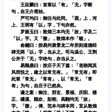
王应麟曰：首章以「有」「无」字断
句，自王介甫始。
严可均曰：御注与此同。「观」上，河
上、王弼有「以」字，下句亦然。
罗振玉曰：敦煌三本均无「故」字及二
「以」字。又「徼」，敦煌本作「曒」。
俞樾曰：按易州唐景龙二年所刻道德经
碑无两「以」字，当从之。司马温公、王荆
公并于「无」字绝句，亦当从之。
易顺鼎曰：按庄子天下篇：「老聃闻其
风而悦之，建之以常无有。」「常无有」即
此章「常无」「常有」，以「常无」「常
有」为句，自庄子已然矣。
谦之案：御注、邢玄、景福、庆阳、楼
正、磻溪、顾欢、彭耜、高翿均无「故」
字。「徼」，傅、范本与碑本同，宜从敦煌