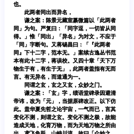
也。
此两者同出而异名，
谦之案：陈景元藏室纂微篇以「此两者
同」为句。严复曰：「同字逗，一切皆从同
得。」惟「同出」「异名」为对文，不应于
「同」字断句。又蒋锡昌曰：「『此两者
同』下十二字，范本无。」案续古逸丛书范
本有此十二字，蒋误校。又四十章「天下万
物生于有，有生于无」，此两者盖指有无而
言。有无异名，而道通为一。
同谓之玄，玄之又玄，众妙之门。
谦之案：「玄」字，绩语堂碑录因避清
帝讳，改为「元」，当据原碑改正。以下仿
此。盖华夏先哲之论宇宙，一气而已，言其
变化不测，则谓之玄。变化不测之极，故能
造成天地，化育万物，而为天地万物之所由
出。鸢飞鱼跃，山峙川流，故曰「众妙之