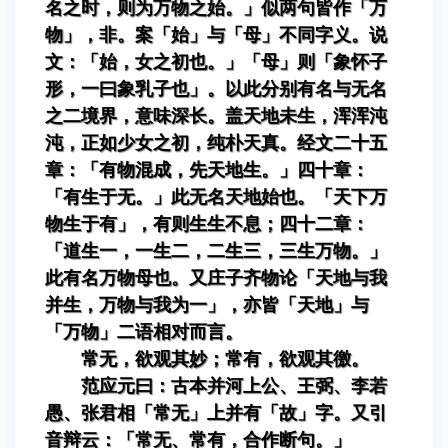
名之时，则为万物之始。」似两句皆作「万
物」，非。案「始」与「母」不同字义。说
文：「始，女之初也。」「母」则「象怀子
形，一曰象乳子也」。以此分别有名与无名
之二境界，意味深长。盖天地未生，浑浑沌
沌，正如少女之初，纯朴天真。经文二十五
章：「有物混成，先天地生。」四十章：
「有生于无。」此无名天地始也。「天下万
物生于有」，有则生生不息；四十二章：
「道生一，一生二，二生三，三生万物。」
此有名万物母也。又庄子齐物论「天地与我
并生，万物与我为一」，亦皆「天地」与
「万物」二语相对而言。
常无，欲观其妙；常有，欲观其徼。
范应元曰：古本并河上公、王弼、李若
愚、张君相「常无」上并有「故」字。又引
音辩云：「常无、常有，合作断句。」