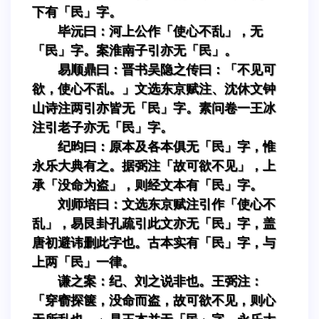
下有「民」字。
毕沅曰：河上公作「使心不乱」，无
「民」字。案淮南子引亦无「民」。
易顺鼎曰：晋书吴隐之传曰：「不见可
欲，使心不乱。」文选东京赋注、沈休文钟
山诗注两引亦皆无「民」字。素问卷一王冰
注引老子亦无「民」字。
纪昀曰：原本及各本俱无「民」字，惟
永乐大典有之。据弼注「故可欲不见」，上
承「没命为盗」，则经文本有「民」字。
刘师培曰：文选东京赋注引作「使心不
乱」，易艮卦孔疏引此文亦无「民」字，盖
唐初避讳删此字也。古本实有「民」字，与
上两「民」一律。
谦之案：纪、刘之说非也。王弼注：
「穿窬探箧，没命而盗，故可欲不见，则心