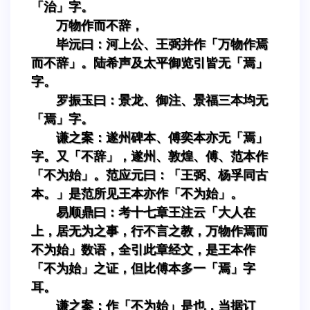
「治」字。
万物作而不辞，
毕沅曰：河上公、王弼并作「万物作焉
而不辞」。陆希声及太平御览引皆无「焉」
字。
罗振玉曰：景龙、御注、景福三本均无
「焉」字。
谦之案：遂州碑本、傅奕本亦无「焉」
字。又「不辞」，遂州、敦煌、傅、范本作
「不为始」。范应元曰：「王弼、杨孚同古
本。」是范所见王本亦作「不为始」。
易顺鼎曰：考十七章王注云「大人在
上，居无为之事，行不言之教，万物作焉而
不为始」数语，全引此章经文，是王本作
「不为始」之证，但比傅本多一「焉」字
耳。
谦之案：作「不为始」是也，当据订