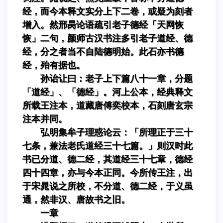
经，而今本释文实分上下二卷，或疑为刻者
增入。然邢昺论语疏引老子德经「天网恢
恢」二句，颜师古汉书注多引老子道经、德
经，分之者当不自陆德明始。此石亦书德
经，殆有据也。
孙诒让曰：老子上下篇八十一章，分题
「道经」、「德经」。河上公本，经典释文
所载王注本，道藏唐傅奕校本，石刻唐玄宗
注本并同。
弘明集牟子理惑论云：「所理正于三十
七条，兼法老氏道经三十七篇。」则汉时此
书已分道、德二经，其道经三十七章，德经
四十四章，亦与今本正同。今所传王注，出
于宋晁说之所校，不分道、德二经，于义虽
通，然非汉、唐故书之旧。
一章