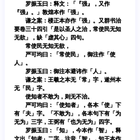
罗振玉曰：释文：「『强』，又作
『强』。」敦煌本作「强」。
谦之案：楼正本亦作「强」。又群书治
要卷三十四引「是以圣人之治，常使民无知
无欲」，缺「虚其心」四句。
常使民无知无欲，
严可均曰：「常使民」，御注作「使
人」。
罗振玉曰：御注本避讳作「人」。
谦之案：王羲之本无「常」字，遂州本
无「民」字。
使知者不敢为，则无不治。
严可均曰：「使知者」，各本「使」下
有「夫」字。「不敢为」，各本句下有「为
无为」三字，王弼有「也为无为」四字。
罗振玉曰：「知」，今本作「智」，释
文出「知者」二字，注音「智」，知王本作