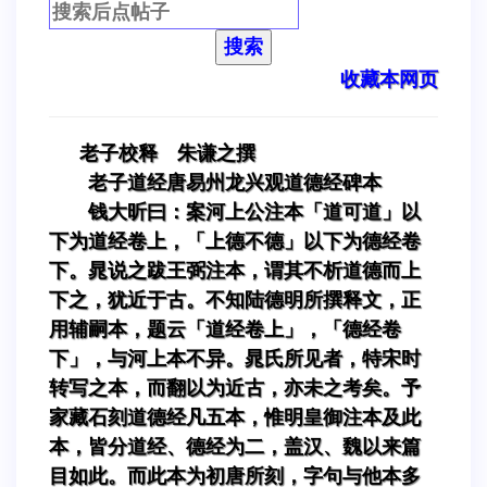
搜索
收藏本网页
老子校释 朱谦之撰
老子道经唐易州龙兴观道德经碑本
钱大昕曰：案河上公注本「道可道」以
下为道经卷上，「上德不德」以下为德经卷
下。晁说之跋王弼注本，谓其不析道德而上
下之，犹近于古。不知陆德明所撰释文，正
用辅嗣本，题云「道经卷上」，「德经卷
下」，与河上本不异。晁氏所见者，特宋时
转写之本，而翻以为近古，亦未之考矣。予
家藏石刻道德经凡五本，惟明皇御注本及此
本，皆分道经、德经为二，盖汉、魏以来篇
目如此。而此本为初唐所刻，字句与他本多