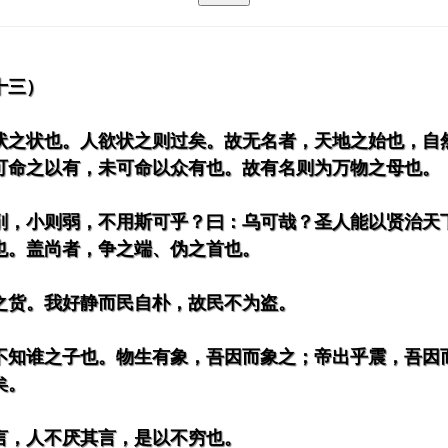
十三）
状之状也。人欲状之则过矣。故无名者，天地之始也，自
可命之以有，未可命以众有也。故有名则为万物之母也。
削，小则弱，不用斯可乎？曰：乌可哉？圣人能以贤治天
也。盖尚者，争之端、伪之首也。
之货。我好静而民自朴，故民不为盗。
不知谁之子也。物生有象，吾因而象之；帝出乎震，吾因
矣。
言，人不厌其言，是以不穷也。