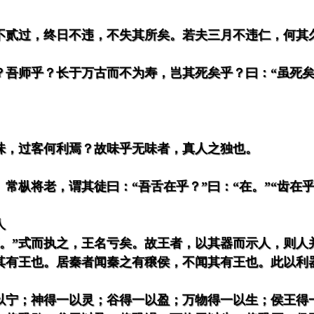
不贰过，终日不违，不失其所矣。若夫三月不违仁，何其
？吾师乎？长于万古而不为寿，岂其死矣乎？曰：“虽死矣
味，过客何利焉？故味乎无味者，真人之独也。
常枞将老，谓其徒曰：“吾舌在乎？”曰：“在。”“齿在乎
人
王。”式而执之，王名亏矣。故王者，以其器而示人，则人
其有王也。居秦者闻秦之有穣侯，不闻其有王也。此以利器
以宁；神得一以灵；谷得一以盈；万物得一以生；侯王得