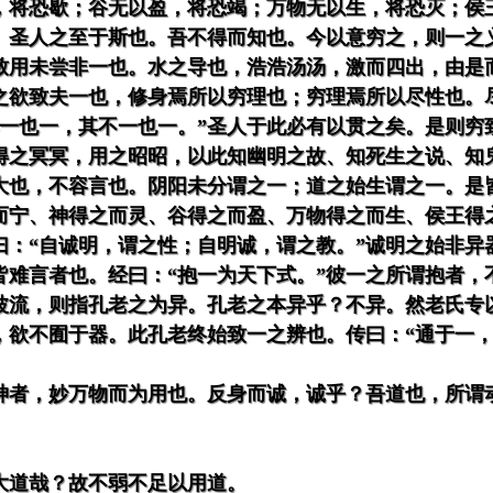
，将恐歇；谷无以盈，将恐竭；万物无以生，将恐灭；侯
。圣人之至于斯也。吾不得而知也。今以意穷之，则一之
致用未尝非一也。水之导也，浩浩汤汤，激而四出，由是
之欲致夫一也，修身焉所以穷理也；穷理焉所以尽性也。
其一也一，其不一也一。”圣人于此必有以贯之矣。是则穷
得之冥冥，用之昭昭，以此知幽明之故、知死生之说、知
大也，不容言也。阴阳未分谓之一；道之始生谓之一。是
而宁、神得之而灵、谷得之而盈、万物得之而生、侯王得
曰：“自诚明，谓之性；自明诚，谓之教。”诚明之始非异
皆难言者也。经曰：“抱一为天下式。”彼一之所谓抱者
波流，则指孔老之为异。孔老之本异乎？不异。然老氏专
，欲不囿于器。此孔老终始致一之辨也。传曰：“通于一，
神者，妙万物而为用也。反身而诚，诚乎？吾道也，所谓
大道哉？故不弱不足以用道。