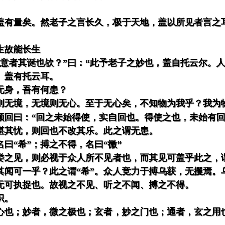
盖有量矣。然老子之言长久，极于天地，盖以所见者言之
生故能长生
？意者其诞也欤？”曰：“此予老子之妙也，盖自托云尔。
。盖有托云耳。
无身，吾有何患？
则无境，无境则无心。至于无心矣，不知物为我乎？我为
颜回曰：“回之未始得使，实自回也。得使之也，未始有回
堪其忧，则回也不改其乐。此之谓无患。
曰“希”；搏之不得，名曰“微”
娄之见，则必视于众人所不见者也，而其见可盖乎此之，谓
其闻可一乎？此之谓“希”。众人竞力于搏乌获，无攫焉。
无可执捉也。故视之不见、听之不闻、搏之不得。
识。
心也；妙者，微之极也；玄者，妙之门也；通者，玄之用