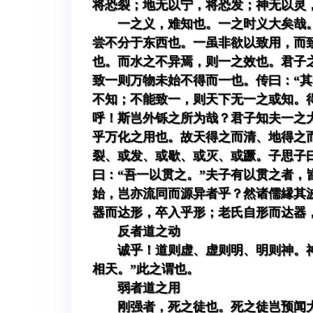
将恐裂；地无以宁，将恐发；神无以灵
一之义，难知也。一之时义大矣哉
尝不分于东西也。一虽非欲以致用，而
也。而水之不异焉，则一之效也。君子
致一则万物未始不得而一也。传曰：“
不知；不能致一，则天下无一之或知。
呼！斯岂外铄之所为哉？君子知夫一之
乎万化之用也。故天得之而清、地得之
裂、或发、或歇、或灭、或蹶。子思子
曰：“吾一以贯之。”夫子有以贯之者，
始，岂亦流同而源异者乎？然诸儒縁其
器而达形，卒入乎形；老氏自形而达器
反者道之动
诚乎！道则虚、虚则明、明则神。
相天。”此之谓也。
弱者道之用
刚强者，死之徒也。死之徒岂预闻