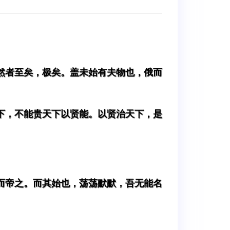
然者至矣，极矣。盖未始有夫物也，俄而
下，不能贵天下以贤能。以贤治天下，是
而帝之。而其始也，荡荡默默，吾无能名