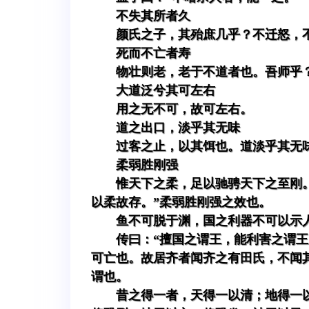
不失其所者久
颜氏之子，其殆庶几乎？不迁怒，
死而不亡者寿
物壮则老，老于不道者也。吾师乎
大道泛兮其可左右
用之无不可，故可左右。
道之出口，淡乎其无味
过客之止，以其饵也。道淡乎其无
柔弱胜刚强
惟天下之柔，足以驰骋天下之至刚。
以柔故存。”柔弱胜刚强之效也。
鱼不可脱于渊，国之利器不可以示
传曰：“擅国之谓王，能利害之谓
可亡也。故居齐者闻齐之有田氏，不闻
谓也。
昔之得一者，天得一以清；地得一