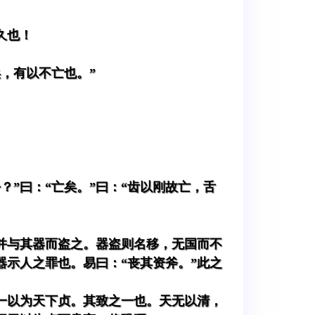
久也！
，有以不亡也。”
？”曰：“亡矣。”曰：“齿以刚故亡，舌
并与其器而盗之。器盗则名移，无国而不
示人之罪也。易曰：“丧其资斧。”此之
一以为天下贞。其致之一也。天无以清，