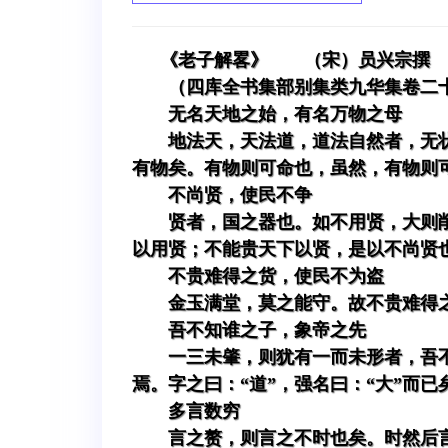
《老子解畧》 （宋）员兴宗撰
（四库全书集部别集类九华集卷二
无名天地之始，有名万物之母
地法天，天法道，道法自然者，无
有物矣。有物则可命也，虽然，有物则
不尚贤，使民不争
贤者，国之器也。如不用贤，大则
以用贤；不能贵天下以贤，是以不尚贤
不贵难得之货，使民不为盗
金玉满堂，莫之能守。故不贵难得
吾不知谁之子，象帝之先
一三未肇，则犹有一而未形者，吾
焉。字之曰：“道”，强名曰：“大”而已
多言数穷
言之赘，则言之不时也矣。时然后