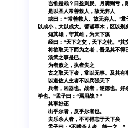
岂惟是哉？日盈则昃、月满则亏，
是以圣人常善救人，故无弃人
或曰：“‘常善救人、故无弃人。’
以成小，大以成大。譬诸草木，区以别
知其雄，守其雌，为天下溪
经曰：“天下之交，天下之牝。”其
将欲取天下而为之者，吾见其不得
汤武之事是已。
为者败之，执者失之
古之取天下者，常以无事。及其有
以道佐人主者不以兵强天下
兵者，凶器也。战者，逆徳也。好
学也。”孟子曰：“焉用战？”
其事好还
出乎尔者，反乎尔者也。
夫乐杀人者，不可得志于天下矣
孟子曰：“不嗜杀人者，能一之。”