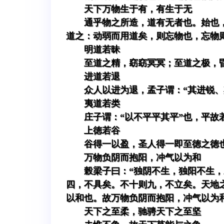
天下万物生于有，有生于无
通乎物之所造，道有无者也。始也
道之：动弱而用道矣，则忘物也，忘物
明道若昧
至道之精，窈窈冥冥；至道之极，
进道若退
众人以进为退，孟子谓：“其进锐、
夷道若类
庄子谓：“以不平平其平”也，平故
上徳若谷
谷得一以盈，圣人得一即至徳之徳
万物负阴而抱阳，冲气以为和
榖梁子曰：“独阴不生，独阳不生
四，不具矣。不十则九，不立矣。天地
以和也。故万物负阴而抱阳，冲气以为
天下之至柔，驰骋天下之至坚