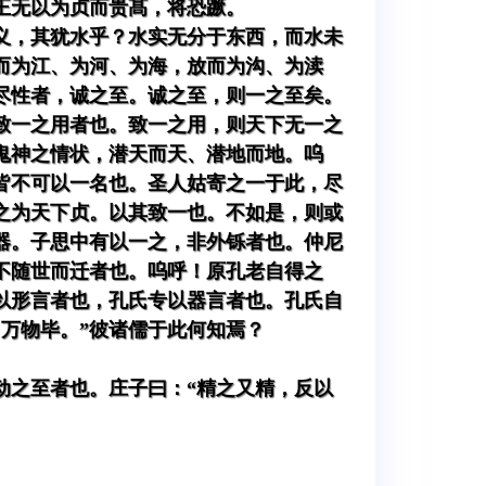
王无以为贞而贵髙，将恐蹶。
义，其犹水乎？水实无分于东西，而水未
而为江、为河、为海，放而为沟、为渎
尽性者，诚之至。诚之至，则一之至矣。
致一之用者也。致一之用，则天下无一之
鬼神之情状，潜天而天、潜地而地。呜
皆不可以一名也。圣人姑寄之一于此，尽
之为天下贞。以其致一也。不如是，则或
器。子思中有以一之，非外铄者也。仲尼
，不随世而迁者也。呜呼！原孔老自得之
以形言者也，孔氏专以器言者也。孔氏自
万物毕。”彼诸儒于此何知焉？
动之至者也。庄子曰：“精之又精，反以