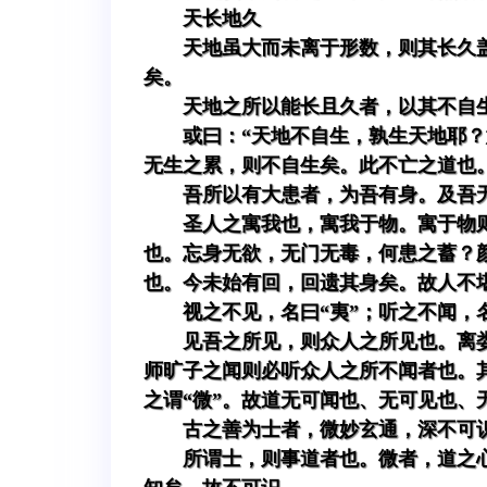
天长地久
天地虽大而未离于形数，则其长久
矣。
天地之所以能长且久者，以其不自
或曰：“天地不自生，孰生天地耶
无生之累，则不自生矣。此不亡之道也
吾所以有大患者，为吾有身。及吾
圣人之寓我也，寓我于物。寓于物
也。忘身无欲，无门无毒，何患之蓄？
也。今未始有回，回遗其身矣。故人不
视之不见，名曰“夷”；听之不闻，名
见吾之所见，则众人之所见也。离
师旷子之闻则必听众人之所不闻者也。
之谓“微”。故道无可闻也、无可见也、
古之善为士者，微妙玄通，深不可
所谓士，则事道者也。微者，道之