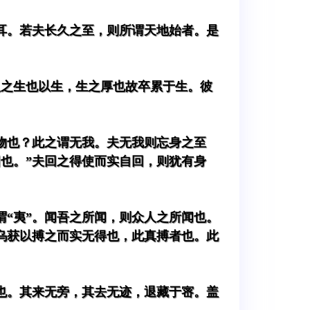
耳。若夫长久之至，则所谓天地始者。是
人之生也以生，生之厚也故卒累于生。彼
物也？此之谓无我。夫无我则忘身之至
也。”夫回之得使而实自回，则犹有身
“夷”。闻吾之所闻，则众人之所闻也。
乌获以搏之而实无得也，此真搏者也。此
也。其来无旁，其去无迹，退藏于宻。盖