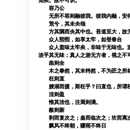
知矣。故不可识。
容乃公
无所不容则融彼我。彼我内融，安
荒兮，其未央哉
方其隅而央其中也。吾道至大，故
众人熙熙，如享太牢，如登春台
众人盖味太牢矣，非味于无味也。
淡乎其无味；真人之游无方者，视之不
曲则全
木之拳然，其末枵然，不为匠之所
枉则直
嫂溺而援，斯枉乎？曰直也，所谓
洼则盈
惟其洼也，注焉则满。
敝则新
剥而复次之；蛊而临次之；坎而离
飘风不终朝，骤雨不终日