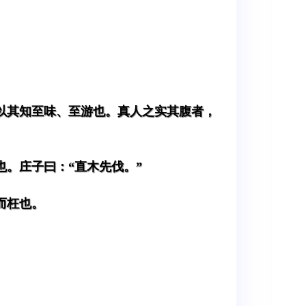
以其知至味、至游也。真人之实其腹者，
。庄子曰：“直木先伐。”
而枉也。