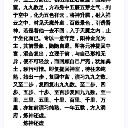
室。九九数足，方布身中五脏五芽之气，列
于空中，化为五色祥云，将神升腾，射入祥
云之中。时见天魔外道，百般景色，引诱吾
神。若是着他一去不回，入于天魔之内，止
于坐化而已。专以一意守定，阳神金光为
主，其前景象，隐隐自退。即将元神提回中
宫，混合复出，立现于前，与自己形相无
异，便不可轻放，而回顾自己尸壳，犹如粪
土，秽污可憎。即复提回神室，待往来纯
熟，始出一步，复回中宫，演习九九之数。
又至二步，复回复出九九数。至二步、四
步、五步、十步、至百步复回九九数。至一
里、三里、五里、十里、百里、千里、万
里，亦如前演习纯熟。一年五载，方入洞
府，炼神还虚。
炼神还虚