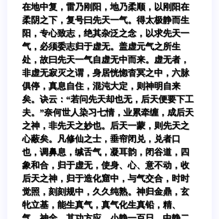
在地中复，雷乃刚阳，地乃柔顺，以刚阳在
柔阴之下，复号曰先天一气。得太极静而生
阳，专心致志，绝其杂泛之念，以求先天一
气，必须委志归于虚无。盖虚元气之所生
处，故曰先天一气自虚无中而来。虚无者，
非虚无寂灭之谓，身居恍惚杳冥之中，六脉
俱停，真息自住，混沌大定，则神明自来
矣。诀云：“若问先天却也无，后天便要下工
夫。”奈何世人染习七情，业累牵缠，成后天
之神，非先天之妙也。后天一蒙，则先天之
心蔽矣。凡修仙之士，垂帘闭兑，兑者口
也，调鼻息，缄舌气，凝耳韵，闭谷道，四
象和合，归于虚无，使身、心、意不动，收
后天之神，归于造化窟中，与气交合，时时
觉照，刻刻规中，久久纯熟。神归金鼎，玄
牝立基，能生真气，真气化生真铅，精、
气、神全，其功方应。小静一百日，中静二