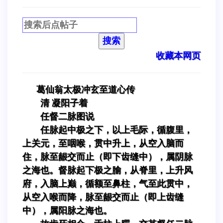
搜索
收藏本网页
葛仙翁太极冲玄至道心传
清 凝阳子着
任督二脉图说
任脉起中极之下，以上毛际，循腹里，
上关元，至咽喉，贯中升上，从空入脑而
住，脉至龈交而止（即下齿缝中），属阴脉
之海也。督脉起下极之腧，从脊里，上升风
府，入脑上巅，循额至鼻柱，气至此贯中，
从空入喉而降，脉至龈交而止（即上齿缝
中），属阳脉之海也。