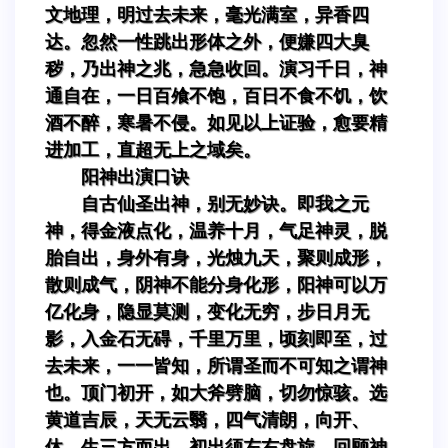
文地理，明过去未来，毫光满室，异香四
达。忽然一性跳出形体之外，便嫌四大臭
秽，乃出神之兆，急急收回。演习千日，神
通自在，一日百飧不饱，百日不食不饥，饮
酒不醉，寒暑不侵。如见以上证验，愈要精
进加工，直超无上之域矣。
阳神出演口诀
自古仙圣出神，别无妙诀。即我之元
神，得金液点化，温养十月，气足神灵，脱
胎自出，身外有身，光烛九天，聚则成形，
散则成气，阴神不能分身化形，阳神可以万
亿化身，隐显莫测，变化无穷，步日月无
影，入金石无碍，千里万里，顷刻即至，过
去未来，一一皆知，所谓圣而不可知之谓神
也。顶门初开，如大斧劈脑，切勿惊骇。选
黄道吉辰，天无云翳，四气清朗，向开、
休、生三方而出。初出须左右盘旋，回顾神