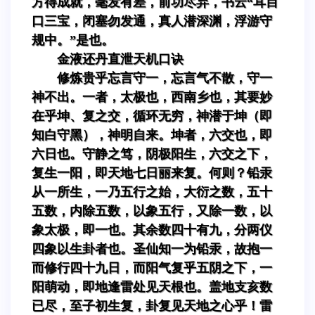
方得成就，毫发有差，前功尽弃，书云“耳目
口三宝，闭塞勿发通，真人潜深渊，浮游守
规中。”是也。
金液还丹直泄天机口诀
修炼贵乎忘言守一，忘言气不散，守一
神不出。一者，太极也，西南乡也，其要妙
在乎坤、复之交，循环无穷，神潜于坤（即
知白守黑），神明自来。坤者，六交也，即
六日也。守静之笃，阴极阳生，六交之下，
复生一阳，即天地七日丽来复。何则？铅汞
从一所生，一乃五行之始，大衍之数，五十
五数，内除五数，以象五行，又除一数，以
象太极，即一也。其余数四十有九，分两仪
四象以生卦者也。圣仙知一为铅汞，故抱一
而修行四十九日，而阳气复乎五阴之下，一
阳萌动，即地逢雷处见天根也。盖地支亥数
已尽，至子初生复，卦复见天地之心乎！雷