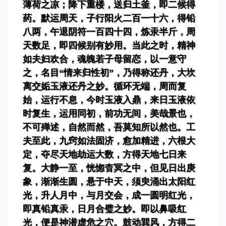
薄荷之凉；降下重楼，送归土釜，即二候得
药。默运周天，子行阳火二百一十六，得铅
八两，午退阴符一百四十四，炼汞半斤，周
天数足，即四候别有妙用。当此之时，精神
如夫妇欢合，魂魄若子母留恋，以一意守
之，名目“情来归性初”，乃得称还丹，大坎
离交姤玉液还丹之妙。循环无端，周而复
始，运行不息，今时玉液入鼎，来日玉液依
时复生，运用同初，前功无间，美哉景也，
不可殚述，自然而然，吾莫知所以然也。工
夫至此，九窍如法固济，愈加精进，六根大
定，夺尽天地劫运大数，方得天地七日来
复。大静一至，恍惚杳冥之中，但见日出庚
象，渐渐生圆，悬于中天，须臾涌出太阳红
光，升人月中，与月交会，成一圆明红光，
即真铅真汞，日月合璧之妙。即以鼻吸红
光，便是神潜虚危之穴。鼓动巽风，方得二