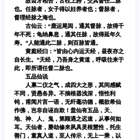
故齿牙相合，舌柱上腭，交其督任二脉
也。任脉者，女子得以妊养者也；督脉者，
督理经脉之海也。
古仙云：“鹿运尾闾，通其督脉，故得千
年不死；龟纳鼻息，通其任脉，故得延年久
寿。”人能通此二脉，则百脉皆通。
黄庭经曰：“皆由心内运天经，昼夜存之
自长生。”天经，乃吾身之黄道，呼吸往来于
此，即所谓任督二脉也。
五品仙说
人禀二仪之气，成四大之形，其间感赋
不同，贤愚各异。不揣根器浅深，悟性利
钝，甫闻片言一语，无纤毫功德，概欲希仙
作佛，岂非自诬自欺！盖仙有五品，天、
地、神、人、鬼，第顾遇之迟速，从事何如
耳。天仙者，屡劫修来夙具灵根慧性，托生
善门，童真入道，至人传示，无上一乘，以