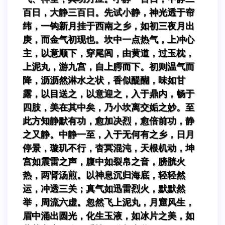
百日，大静三百日。先试小静，神光透于帘
纬，一钩新月挂于西南之乡，如初三夜月出
庚，而金气初现也。坎中一点热气，上冲心
主，以意顺下，穿尾闾，由黄道，过玉枕，
上泥丸，游九宫，自上腭而下。初则温气而
降，沥沥然淋水之状，香似醍醐，味如甘
露，以目送之，以意迎之，入于鼎内，畅于
四肢，美在其中矣，乃小坎离交姤之妙。至
此方知静默有功，愈加决烈，愈倍前功，静
之又静。中静一至，入于无何有之乡，日月
停景，璇玑不行，杳冥混沌，天根机动，坤
宫如震雷之声，腹中如裂帛之音，膀胱火
热，两肾汤煎。以神息沉归海底，轻轻然
运，冲透三关；真气如迅雷烈火，默默然
举，周流六虚。忽然飞上泥丸，月窟风生，
眉中涌出圆光，化生玉液，如冰片之美，如