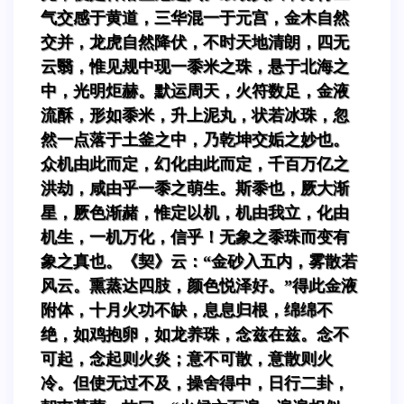
气交感于黄道，三华混一于元宫，金木自然
交并，龙虎自然降伏，不时天地清朗，四无
云翳，惟见规中现一黍米之珠，悬于北海之
中，光明炬赫。默运周天，火符数足，金液
流酥，形如黍米，升上泥丸，状若冰珠，忽
然一点落于土釜之中，乃乾坤交姤之妙也。
众机由此而定，幻化由此而定，千百万亿之
洪劫，咸由乎一黍之萌生。斯黍也，厥大渐
星，厥色渐赭，惟定以机，机由我立，化由
机生，一机万化，信乎！无象之黍珠而变有
象之真也。《契》云：“金砂入五内，雾散若
风云。熏蒸达四肢，颜色悦泽好。”得此金液
附体，十月火功不缺，息息归根，绵绵不
绝，如鸡抱卵，如龙养珠，念兹在兹。念不
可起，念起则火炎；意不可散，意散则火
冷。但使无过不及，操舍得中，日行二卦，