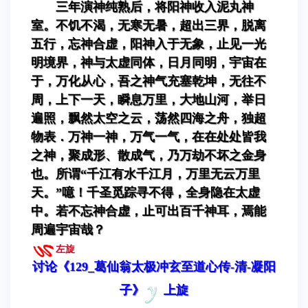
三年演神纯熟后，将阳神收入泥丸神
室。不饥不渴，无寒无暑，超出三界，脱离
五行，忘神合虚，阳神入于无象，止见一光
明境界，神与太虚同体，日月同明，宇宙在
于，万化从心，吾之神气充塞乾坤，无往不
周，上下一天，瞬息万里，大地山河，举日
遍照，飘然太空之云，荡然四海之舟，独超
物表．万神一神，万气一气，在在处处皆我
之神，聚成形、散成气，乃万劫不坏之金身
也。所谓“千江有水千江月，万里无云万里
天。”噫！千圣觅踪寻不得，全身隐在太虚
中。若不忘神合虚，止可出百千神耳，焉能
周遍宇宙哉？
左旋
讨论《129_葛仙翁太极冲玄至道心传-清-凝阳
子》
上旋