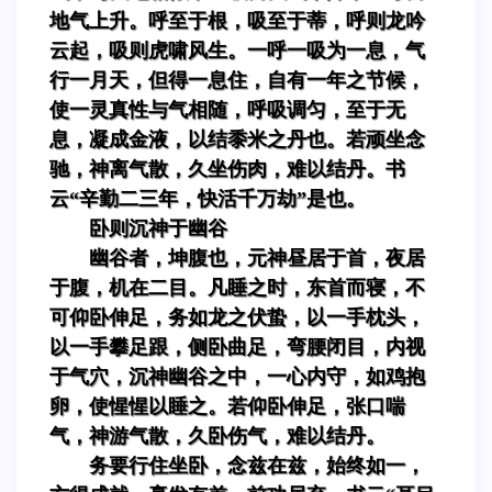
地气上升。呼至于根，吸至于蒂，呼则龙吟
云起，吸则虎啸风生。一呼一吸为一息，气
行一月天，但得一息住，自有一年之节候，
使一灵真性与气相随，呼吸调匀，至于无
息，凝成金液，以结黍米之丹也。若顽坐念
驰，神离气散，久坐伤肉，难以结丹。书
云“辛勤二三年，快活千万劫”是也。
卧则沉神于幽谷
幽谷者，坤腹也，元神昼居于首，夜居
于腹，机在二目。凡睡之时，东首而寝，不
可仰卧伸足，务如龙之伏蛰，以一手枕头，
以一手攀足跟，侧卧曲足，弯腰闭目，内视
于气穴，沉神幽谷之中，一心内守，如鸡抱
卵，使惺惺以睡之。若仰卧伸足，张口喘
气，神游气散，久卧伤气，难以结丹。
务要行住坐卧，念兹在兹，始终如一，