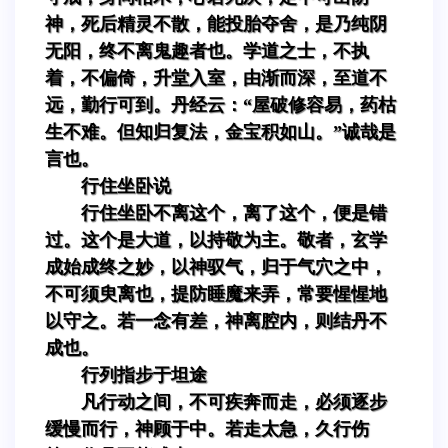
神，死后精灵不散，能投胎夺舍，是乃纯阴
无阳，终不离鬼趣者也。学道之士，不执
着，不偏倚，升堂入室，由渐而深，至道不
远，勤行可到。丹经云：“屋破修容易，药枯
生不难。但知归复法，金宝积如山。”诚哉是
言也。
行住坐卧说
行住坐卧不离这个，离了这个，便是错
过。这个是大道，以持敬为主。敬者，玄学
成始成终之妙，以神驭气，归于气穴之中，
不可须臾离也，提防睡魔来弄，常要惺惺地
以守之。若一念有差，神离腔内，则结丹不
成也。
行列指步于坦途
凡行动之间，不可疾奔而走，必须逐步
缓慢而行，神顾于中。若走太急，久行伤