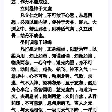
筋，作丹不能成也。
立则凝神于太虚
凡立仁之时，不可放下心意，东思西
想，必须以目内视，凝神于天谷、泥丸、大
渊之中。若生邪念，则神适气离，久立伤
骨，结丹不成也。
坐则调息于绵绵
凡打坐之时，正身端坐，以默为守，以
柔为用，知止如愚，知谨如讷，知微如拙，
物我两忘。一心守中，返光内照，身不可
动，动则虎走、精失、铅飞、神不入气；一
意规中，心不可动，动则龙奔、气散、汞
逃、气不入神。凝神忘形，至于忘忘，然后
身心泰定，圣智圆明，慧光虚白，与道为一
矣。夫调息者，始则用意，久则自然，从容
和缓，不可息粗，息粗则药飞。盖人之元
气，与天地相似，一吸而天气下降，一呼而