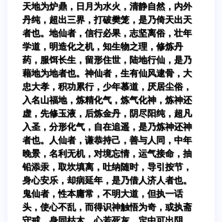
天地为炉鼎，日月为水火，清静自然，内外
丹纯，超出三界，打破樊笼，是乃倚天出天
者也。地仙者，信行必果，志坚离俗，壮年
学道，明造化之机，知生物之理，修炼丹
药，服饵长生，留形住世，陆地行仙，是乃
藉地为地者也。神仙者，生有仙风逮骨，大
忠大孝，积功累行，少年慕道，厌居尘俗，
入名山福地，炼精化气，炼气化神，炼神还
虚，先修玉液，后炼金丹，阴尽阳纯，超凡
入圣，分形化气，自在追遥，是乃炼神还神
者也。人仙者，谦恭持己，善与人同，中年
晚景，名利无机，对境忘情，运气接命，抽
铅添汞，取坎填离，吐纳随时，导引按节，
身心安乐，却病延年，是乃借人济人者也。
鬼仙者，性本庸常，不明大道，但执一话
头，使心不乱，而得识神触悟为奇，或执斋
守戒，身同枯木，心若死灰，定中可出阴