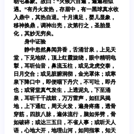
朝屯暮蒙。故曰：“火候六百遍，遍遍相似
遇。”有丹火发热，存眉中，有一黑球真水收
入鼎中，其热自退。十月满足，婴儿显象，
移神换鼎，调神出壳，次第行之，圣胎显
化，其妙无穷矣。
身中证验
静中忽然鼻闻异香，舌涌甘泉，上见天
堂，下见地狱，顶上红霞旋绕，眼中精明电
掣，耳听仙音，鼻流玉柱，或见龙虎交泰，
日月交合；或见脏腑洞彻，金光罩体；或寒
泉下降口中，即便咽下丹穴，不可吐，即丹
也；或肾堂真气发生，上透泥丸，下至涌
泉，耳听千千战鼓，万万雷声，如狂风揭
地，上下通红，周天火发，遍身疼痛，透骨
穿筋，四肢八脉，遍体流行，脑如斧劈，骨
如破碎；或达三五日，不省人事；或听天人
语，心地大开，地理山河，如同指掌，知天