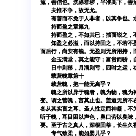
流，善信也。洗涤群秽，平准高下，善
夫惟不争，故无尤。
有善而不免于人非者，以其争也。
持而盈之章第九
持而盈之，不如其已；揣而锐之，
知盈之必溢，而以持固之，不若不
而后行，尚安有锐。无盈则无所用持，
金玉满堂，莫之能守；富贵而骄，
日中则移，月满则亏，四时之运，
载营魄章第十
载营魄，抱一能无离乎？
魄之所以异于魂者，魄为物，魂为
变。谓之营魄，言其止也。盖道无所不
各从其实言之耳。圣人性定而神凝，不
听于魄，耳目困以声色，鼻口劳以臭味
要。至于古之真人，深根固蒂，长生久
专气致柔，能如婴儿乎？