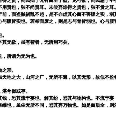
难得之货，则民病于无有而至于盗。见可欲，则民患于不
不用贤也，独不尚贤耳。未尝弃难得之货也，独不贵之耳
于前，而盗贼祸乱不起，是不亦虚其心而不害腹之实，弱
心与腹皆实也。若举而废之，则是志与骨皆弱也。心与腹
也。
乎其无欲，虽有智者，无所用巧矣。
见，所谓为无为也。
物之宗。
虽天地之大，山河之广，无所不遍，以其无形，故似不盈
，湛兮似或存。
其锐，恐其流于妄也。解其纷，恐其与物构也。不流于妄
至维也，虽尘无所不同，恐其弃万物也。如是而后全，则