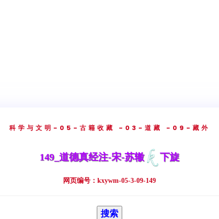
科学与文明
-05-古籍收藏
-03-道藏
-09-藏外
149_道德真经注-宋-苏辙
下旋
网页编号：kxywm-05-3-09-149
搜索