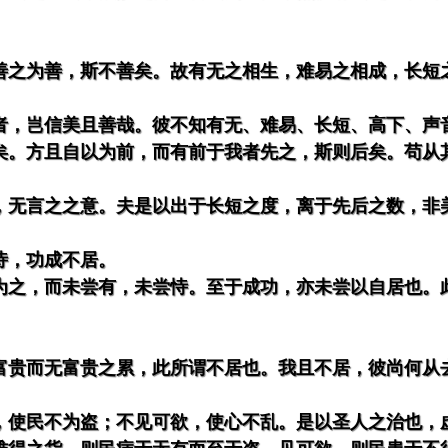
善之为善，斯不善矣。故有无之相生，难易之相成，长短
者，岂信美且善哉。彼不知有无、难易、长短、高下、声
矣。方且自以为前，而有前于我者先之，斯则后矣。苟从
。
，无言之之意。夫是以出于长短之度，离于先后之数，非
恃，功成不居。
为之，而未尝有，未尝恃。至于成功，亦未尝以自居也。
富贵而无富贵之累，此所谓不居也。我且不居，彼尚何从
，使民不为盗；不见可欲，使心不乱。是以圣人之治也，