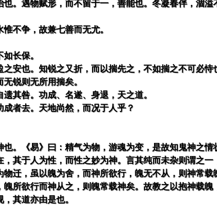
治也。遇物赋形，而不留于一，善能也。冬凝春伴，涸溢
水惟不争，故兼七善而无尤。
不如长保。
盈之安也。知锐之又折，而以揣先之，不如揣之不可必恃
而无锐则无所用揣矣。
自遗其咎。功成、名遂、身退，天之道。
功成者去。天地尚然，而况于人乎？
神也。《易》曰：精气为物，游魂为变，是故知鬼神之情
在，其于人为性，而性之妙为神。言其纯而未杂则谓之一
为物迁，虽以魄为舍，而神所欲行，魄无不从，则神常载
，魄所欲行而神从之，则魄常载神矣。故教之以抱神载魄
视，其道亦由是也。