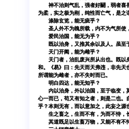
神不治则气乱，强者好鬬，弱者喜
为柔，实之极为刚，纯性而亡气，是之
涤除玄览，能无疵乎？
圣人外不为魄所载，内不为气所使
爱民治国，能无为乎？
既以治身，又推其余以及人。虽至
天门开阖，能为雌乎？
天门者，治乱废兴所从出也。既以
和。《易》曰：先天而天弗违，非先天
所谓能为雌者，亦不失时而已。
明白四达，能无知乎？
内以治身，外以治国，至于临变，
心一而已，苟又有知之者，则是二也。
乎？本则无有，而以意加之，此妄之源
生之畜之，生而不有，为而不恃，
其道既足以生畜万物，又能不有不