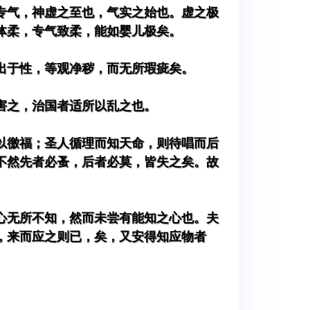
专气，神虚之至也，气实之始也。虚之极
体柔，专气致柔，能如婴儿极矣。
出于性，等观净秽，而无所瑕疵矣。
害之，治国者适所以乱之也。
以徼福；圣人循理而知天命，则待唱而后
不然先者必蚤，后者必莫，皆失之矣。故
心无所不知，然而未尝有能知之心也。夫
，来而应之则已，矣，又安得知应物者