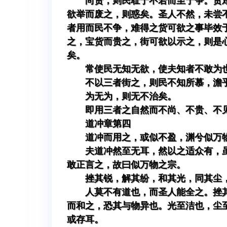
尚贤，则民耻于不若而至于争。贵
欲举而废之，则惑矣。圣人不然，未尝
者用而民不争，难得之货可欲之事毕效
之，宝货而贵之，街可欲以示之，则是
矣。
常使民无知无欲，使夫知者不敢为
不以三者街之，则民不知所慕，澹
为无为，则无不治矣。
即用三者之自然而不尚、不贵、不
道冲章第四
道冲而用之，或似不盈，渊兮似万
夫道冲然至无耳，然以之适众有，
敢正言之，故曰似万物之宗。
挫其锐，解其纷，和其光，同其尘
人莫不有道也，而圣人能全之。挫
而和之，恐其与物异也。光至洁也，尘
或存耳。