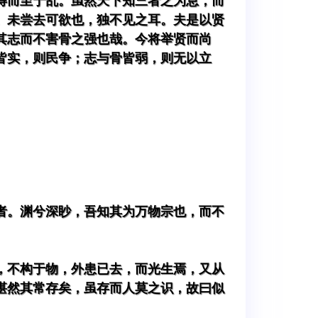
得而至于乱。虽然天下知三者之为息，而
。未尝去可欲也，独不见之耳。夫是以贤
其志而不害骨之强也哉。今将举贤而尚
皆实，则民争；志与骨皆弱，则无以立
者。渊兮深眇，吾知其为万物宗也，而不
，不构于物，外患已去，而光生焉，又从
湛然其常存矣，虽存而人莫之识，故曰似