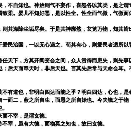
畏，不自知也。神治则气不妄作，喜怒各以其类，是之谓
谓致柔。婴儿不知好恶，是以性全。性全而气微，气微而
，则其涤除尘垢尽矣。于是其神廓然，玄览万物，知其皆
于爱民治国，一以无心遇之。苟其有心，则爱民者适所以
身任天下，方其开阖变会之间，众人贵得而患失，则先事
也；后天而奉天时，非后天也。言其先后常与天命会耳。
莫不有道也，非明白四达而能之乎？明白四达，心也，是
自一而二，蔽之所自生，而愚之所自始也。今夫镜之于物
也。
长而不宰，是谓玄德。
恃不宰，虽有大德，而物莫之知也，故曰玄德。