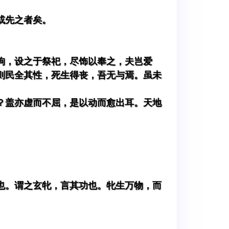
或先之者矣。
狗，设之于祭祀，尽饰以奉之，夫岂爱
则民全其性，死生得丧，吾无与焉。虽未
？盖亦虚而不屈，是以动而愈出耳。天地
也。谓之玄牝，言其功也。牝生万物，而