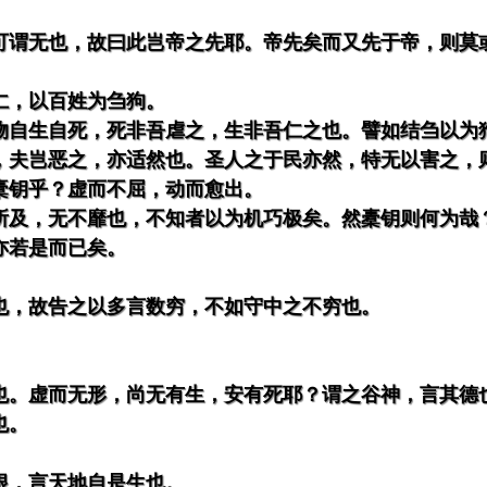
可谓无也，故曰此岂帝之先耶。帝先矣而又先于帝，则莫
仁，以百姓为刍狗。
物自生自死，死非吾虐之，生非吾仁之也。譬如结刍以为
，夫岂恶之，亦适然也。圣人之于民亦然，特无以害之，
橐钥乎？虚而不屈，动而愈出。
所及，无不靡也，不知者以为机巧极矣。然橐钥则何为哉
亦若是而已矣。
也，故告之以多言数穷，不如守中之不穷也。
也。虚而无形，尚无有生，安有死耶？谓之谷神，言其德
也。
根，言天地自是生也。