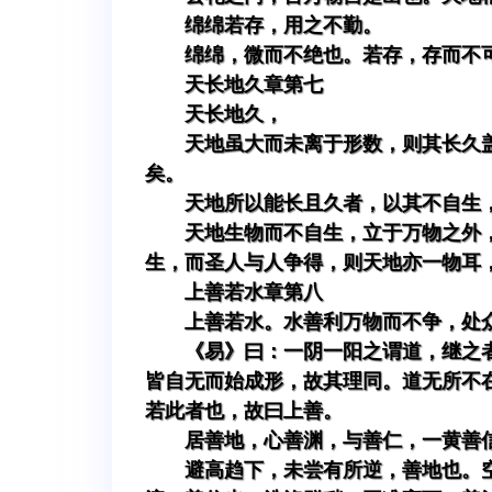
绵绵若存，用之不勤。
绵绵，微而不绝也。若存，存而不
天长地久章第七
天长地久，
天地虽大而未离于形数，则其长久
矣。
天地所以能长且久者，以其不自生
天地生物而不自生，立于万物之外
生，而圣人与人争得，则天地亦一物耳
上善若水章第八
上善若水。水善利万物而不争，处
《易》曰：一阴一阳之谓道，继之
皆自无而始成形，故其理同。道无所不
若此者也，故曰上善。
居善地，心善渊，与善仁，一黄善
避高趋下，未尝有所逆，善地也。