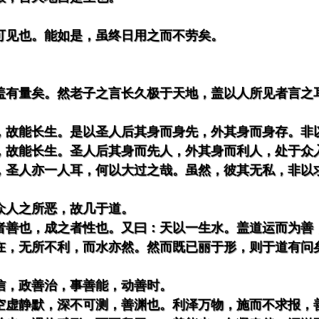
可见也。能如是，虽终日用之而不劳矣。
盖有量矣。然老子之言长久极于天地，盖以人所见者言之
，故能长生。是以圣人后其身而身先，外其身而身存。非
，故能长生。圣人后其身而先人，外其身而利人，处于众
，圣人亦一人耳，何以大过之哉。虽然，彼其无私，非以
众人之所恶，故几于道。
者善也，成之者性也。又曰：天以一生水。盖道运而为善
在，无所不利，而水亦然。然而既已丽于形，则于道有问
信，政善治，事善能，动善时。
空虚静默，深不可测，善渊也。利泽万物，施而不求报，