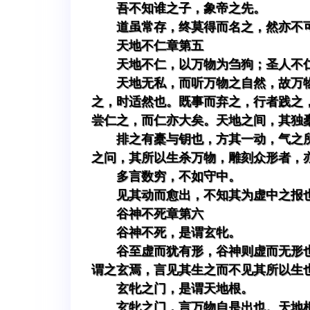
吾不知谁之子，象帝之先。
道虽常存，终莫得而名之，然亦不
天地不仁章第五
天地不仁，以万物为刍狗；圣人不
天地无私，而听万物之自然，故万
之，时适然也。既事而弃之，行者践之
尝仁之，而仁亦大矣。天地之间，其独
排之有橐与钥也，方其一动，气之
之问，其所以生杀万物，雕刻众形者，
多言数穷，不如守中。
见其动而愈出，不知其为虚中之报
谷神不死章第六
谷神不死，是谓玄牝。
谷至虚而犹有形，谷神则虚而无形
谓之玄焉，言见其生之而不见其所以生
玄牝之门，是谓天地根。
玄牝之门，言万物自是出也。天地