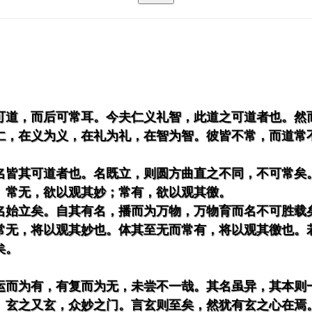
可道，而后可常耳。今夫仁义礼智，此道之可道者也。然
仁，在义为义，在礼为礼，在智为智。彼皆不常，而道常
名皆其可道者也。名既立，则圆方曲直之不同，不可常矣
。常无，欲以观其妙；常有，欲以观其徼。
名始立矣。自其有名，播而为万物，万物育而名不可胜载
常无，将以观其妙也。体其至无而常有，将以观其徼也。
矣。
运而为有，有复而为无，未尝不一哉。其名虽异，其本则
。玄之又玄，众妙之门。言玄则至矣，然犹有玄之心在焉