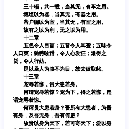
三十辐，共一毂，当其无，有车之用。
埏埴以为器，当其无，有器之用。
凿户牖以为室，当其无，有室之用。
故有之以为利，无之以为用。
十二章
五色令人目盲；五音令人耳聋；五味令
人口爽；驰骋畋猎，令人心发狂；难得之
货，令人行妨。
是以圣人为腹不为目，故去彼取此。
十三章
宠辱若惊，贵大患若身。
何谓宠辱若惊？宠为下，得之若惊，是
谓宠辱若惊。
何谓贵大患若身？吾所有大患者，为吾
有身，及吾无身，吾有何患？
故贵以身为天下，若可寄天下；爱以身