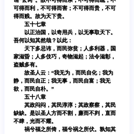
可得而利，不可得而害；不可得而贵，不可
得而贱。故为天下贵。
五十七章
以正治国，以奇用兵，以无事取天下。
吾何以知其然哉？以此：
天下多忌讳，而民弥贫；人多利器，国
家滋昏；人多伎巧，奇物滋起；法令滋彰，
盗贼多有。
故圣人云：“我无为，而民自化；我为
静，而民自正；我无事，而民自富；我无
欲，而民自朴。”
五十八章
其政闷闷，其民淳淳；其政察察，其民
缺缺。是以圣人方而不割，廉而不刿，直而
不肆，光而不耀。
祸兮福之所倚，福兮祸之所伏。孰知其