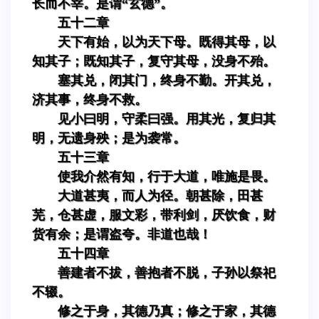
长而不宰。是谓“玄德”。
五十二章
天下有始，以为天下母。既得其母，以
知其子；既知其子，复守其母，没身不殆。
塞其兑，闭其门，终身不勤。开其兑，
济其事，终身不救。
见小曰明，守柔曰强。用其光，复归其
明，无遗身殃；是为袭常。
五十三章
使我介然有知，行于大道，唯施是畏。
大道甚夷，而人为径。朝甚除，田甚
芜，仓甚虚，服文彩，带利剑，厌饮食，财
货有余；是谓盗夸。非道也哉！
五十四章
善建者不拔，善抱者不脱，子孙以祭祀
不辍。
修之于身，其德乃真；修之于家，其德