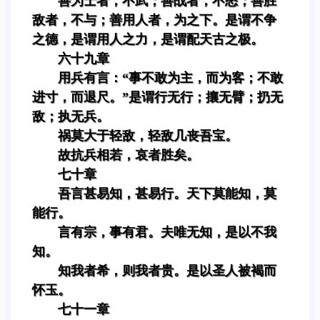
善为士者，不武；善战者，不怒；善胜
敌者，不与；善用人者，为之下。是谓不争
之德，是谓用人之力，是谓配天古之极。
六十九章
用兵有言：“事不敢为主，而为客；不敢
进寸，而退尺。”是谓行无行；攘无臂；扔无
敌；执无兵。
祸莫大于轻敌，轻敌几丧吾宝。
故抗兵相若，哀者胜矣。
七十章
吾言甚易知，甚易行。天下莫能知，莫
能行。
言有宗，事有君。夫唯无知，是以不我
知。
知我者希，则我者贵。是以圣人被褐而
怀玉。
七十一章