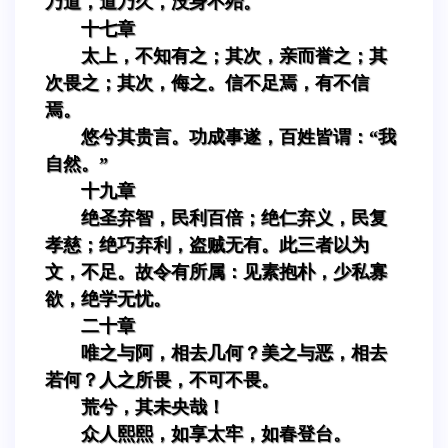
乃道，道乃久，没身不殆。
十七章
太上，不知有之；其次，亲而誉之；其
次畏之；其次，侮之。信不足焉，有不信
焉。
悠兮其贵言。功成事遂，百姓皆谓：“我
自然。”
十九章
绝圣弃智，民利百倍；绝仁弃义，民复
孝慈；绝巧弃利，盗贼无有。此三者以为
文，不足。故令有所属：见素抱朴，少私寡
欲，绝学无忧。
二十章
唯之与阿，相去几何？美之与恶，相去
若何？人之所畏，不可不畏。
荒兮，其未央哉！
众人熙熙，如享太牢，如春登台。