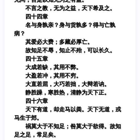
不言之教，无为之益，天下希及之。
四十四章
名与身孰亲？身与货孰多？得与亡孰
病？
其爱必大费；多藏必厚亡。
故知足不辱，知止不殆，可以长久。
四十五章
大成若缺，其用不弊。
大盈若冲，其用不穷。
大直若屈，大巧若拙，大辩若讷。
静胜躁，寒胜热，清静为天下正。
四十六章
天下有道，却走马以粪。天下无道，戎
马生于郊。
祸莫大于不知足；咎莫大于欲得。故知
足之足，常足矣。