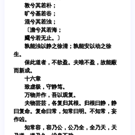
敦兮其若朴；
旷兮基若谷；
混兮其若浊；
〔澹兮其若海；
飂兮若无止。〕
孰能浊以静之徐清；孰能安以动之徐
生。
保此道者，不欲盈。夫唯不盈，故能蔽
而新成。
十六章
致虚极，守静笃。
万物并作，吾以观复。
夫物芸芸，各复归其根。归根曰静，静
曰复命。复命曰常，知常曰明。不知常，妄
作凶。
知常容，容乃公，公乃全，全乃天，天