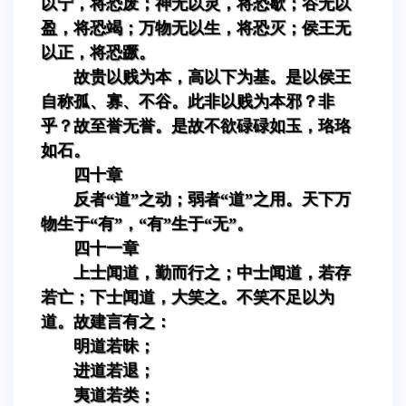
以宁，将恐废；神无以灵，将恐歇；谷无以
盈，将恐竭；万物无以生，将恐灭；侯王无
以正，将恐蹶。
故贵以贱为本，高以下为基。是以侯王
自称孤、寡、不谷。此非以贱为本邪？非
乎？故至誉无誉。是故不欲碌碌如玉，珞珞
如石。
四十章
反者“道”之动；弱者“道”之用。天下万
物生于“有”，“有”生于“无”。
四十一章
上士闻道，勤而行之；中士闻道，若存
若亡；下士闻道，大笑之。不笑不足以为
道。故建言有之：
明道若昧；
进道若退；
夷道若类；