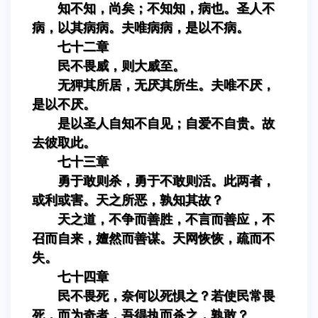
知不知，尚矣；不知知，病也。圣人不
病，以其病病。夫唯病病，是以不病。
七十二章
民不畏威，则大威至。
无狎其所居，无厌其所生。夫唯不厌，
是以不厌。
是以圣人自知不自见；自爱不自贵。故
去彼取此。
七十三章
勇于敢则杀，勇于不敢则活。此两者，
或利或害。天之所恶，孰知其故？
天之道，不争而善胜，不言而善应，不
召而自来，嬗然而善谋。天网恢恢，疏而不
失。
七十四章
民不畏死，奈何以死惧之？若使民常畏
死，而为奇者，吾得执而杀之，孰敢？