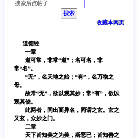
搜索
收藏本网页
道德经
一章
道可常，非常“道”；名可名，非
常“名”。
“无”，名天地之始；“有”，名万物之
母。
故常“无”，欲以观其妙；常“有”，欲以
观其侥。
此两者，同出而异名，同谓之玄。玄之
又玄，众妙之门。
二章
天下皆知美之为美，斯恶已；皆知善之