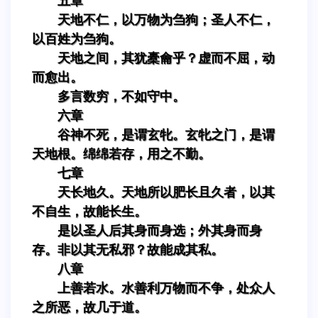
五章
天地不仁，以万物为刍狗；圣人不仁，
以百姓为刍狗。
天地之间，其犹橐龠乎？虚而不屈，动
而愈出。
多言数穷，不如守中。
六章
谷神不死，是谓玄牝。玄牝之门，是谓
天地根。绵绵若存，用之不勤。
七章
天长地久。天地所以肥长且久者，以其
不自生，故能长生。
是以圣人后其身而身选；外其身而身
存。非以其无私邪？故能成其私。
八章
上善若水。水善利万物而不争，处众人
之所恶，故几于道。