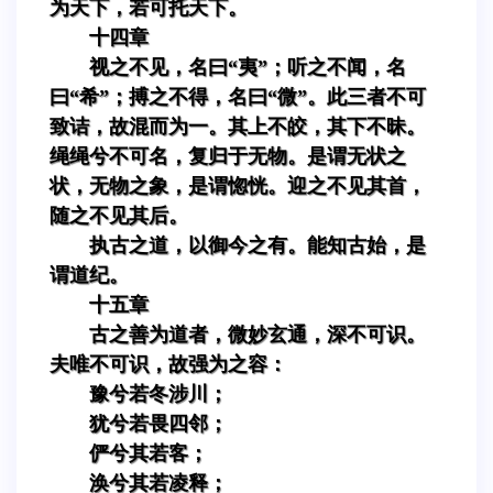
为天下，若可托天下。
十四章
视之不见，名曰“夷”；听之不闻，名
曰“希”；搏之不得，名曰“微”。此三者不可
致诘，故混而为一。其上不皎，其下不昧。
绳绳兮不可名，复归于无物。是谓无状之
状，无物之象，是谓惚恍。迎之不见其首，
随之不见其后。
执古之道，以御今之有。能知古始，是
谓道纪。
十五章
古之善为道者，微妙玄通，深不可识。
夫唯不可识，故强为之容：
豫兮若冬涉川；
犹兮若畏四邻；
俨兮其若客；
涣兮其若凌释；