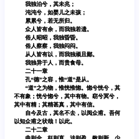
我独泊兮，其未兆；
沌沌兮，如婴儿之未孩；
累累兮，若无所归。
众人皆有余，而我独若遗。
俗人昭昭，我独昏昏。
俗人察察，我独闷闷。
从人皆有以，而我独顽且鄙。
我独异于人，而贵食母。
二十一章
孔“德”之容，惟“道”是从。
“道”之为物，惟恍惟惚。惚兮恍兮，其
不有象；恍兮惚兮，其中有物。窈兮冥兮，
其中有精；其精甚真，其中有信。
自今及古，其名不去，以阅众甫。吾何
以知众甫之状哉！以此。
二十二章
曲则全，枉则直，洼则盈，敝则新，少