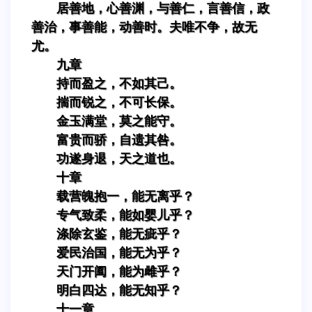
居善地，心善渊，与善仁，言善信，政
善治，事善能，动善时。夫唯不争，故无
尤。
九章
持而盈之，不如其己。
揣而锐之，不可长保。
金玉满堂，莫之能守。
富贵而骄，自遗其咎。
功遂身退，天之道也。
十章
载营魄抱一，能无离乎？
专气致柔，能如婴儿乎？
涤除玄鉴，能无疵乎？
爱民治国，能无为乎？
天门开阖，能为雌乎？
明白四达，能无知乎？
十一章