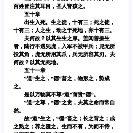
百姓皆注其耳目，圣人皆孩之。
五十章
出生入死。生之徒，十有三；死之徒，
十有三；人之生，动之于死地，亦十有三。
夫何故？以其生生之厚。盖闻善摄生
者，陆行不遇兕虎，入军不被甲兵；兕无所
投其角，虎无所用其爪，兵无所容其刃。夫
何故？以其无死地。
五十一章
“道”生之，“德”畜之，物形之，势成
之。
是以万物莫不尊“道”而贵“德”。
“道”之尊，“德”之贵，夫莫之命而常自
然。
故“道”生之，“德”畜之；长之育之；成
之熟之；养之覆之。生而不有，为而不恃，