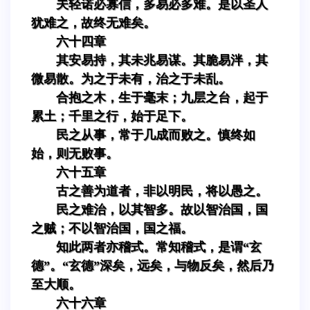
夫轻诺必寡信，多易必多难。是以圣人
犹难之，故终无难矣。
六十四章
其安易持，其未兆易谋。其脆易泮，其
微易散。为之于未有，治之于未乱。
合抱之木，生于毫末；九层之台，起于
累土；千里之行，始于足下。
民之从事，常于几成而败之。慎终如
始，则无败事。
六十五章
古之善为道者，非以明民，将以愚之。
民之难治，以其智多。故以智治国，国
之贼；不以智治国，国之福。
知此两者亦稽式。常知稽式，是谓“玄
德”。“玄德”深矣，远矣，与物反矣，然后乃
至大顺。
六十六章