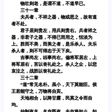
物壮则老，是谓不道，不道早已。
三十一章
夫兵者，不祥之器，物或恶之，故有道
者不处。
君子居则贵左，用兵则贵右。兵者祥之
器，非君子之器，不得已而用之，恬淡为
上。胜而不美，而美之者，是乐杀人。夫乐
杀人者，则不可得志于天下矣。
吉事尚左，凶事尚右。偏将军居左，上
将军居右，言以丧礼处之。杀人之众，以悲
哀泣之，战胜以丧礼处之。
三十二章
“道”常无名朴。虽小，天下莫能臣。侯
王若能守之，万物将自宾。
天地相合，以降甘露，民莫之令而自
均。
始制有名，名亦既有，夫亦将知止，知