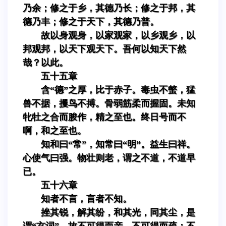
乃余；修之于乡，其德乃长；修之于邦，其
德乃丰；修之于天下，其德乃普。
故以身观身，以家观家，以乡观乡，以
邦观邦，以天下观天下。吾何以知天下然
哉？以此。
五十五章
含“德”之厚，比于赤子。毒虫不螫，猛
兽不据，攫鸟不搏。骨弱筋柔而握固。未知
牝牡之合而朘作，精之至也。终日号而不
啊，和之至也。
知和曰“常”，知常曰“明”。益生曰祥。
心使气曰强。物壮则老，谓之不道，不道早
已。
五十六章
知者不言，言者不知。
挫其锐，解其纷，和其光，同其尘，是
谓“玄词”。故不可得而亲，不可得而疏；不