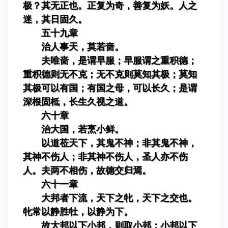
极？其无正也。正复为奇，善复为妖。人之
迷，其日固久。
五十九章
治人事天，莫若啬。
夫唯啬，是谓早服；早服谓之重积德；
重积德则无不克；无不克则莫知其极；莫知
其极可以有国；有国之母，可以长久；是谓
深根固柢，长生久视之道。
六十章
治大国，若烹小鲜。
以道莅天下，其鬼不神；非其鬼不神，
其神不伤人；非其神不伤人，圣人亦不伤
人。夫两不相伤，故德交归焉。
六十一章
大邦者下流，天下之牝，天下之交也。
牝常以静胜牡，以静为下。
故大邦以下小邦，则取小邦；小邦以下