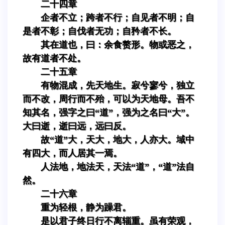
二十四章
企者不立；跨者不行；自见者不明；自
是者不彰；自伐者无功；自矜者不长。
其在道也，曰：余食赘形。物或恶之，
故有道者不处。
二十五章
有物混成，先天地生。寂兮寥兮，独立
而不改，周行而不殆，可以为天地母。吾不
知其名，强字之曰“道”，强为之名曰“大”。
大曰逝，逝曰远，远曰反。
故“道”大，天大，地大，人亦大。域中
有四大，而人居其一焉。
人法地，地法天，天法“道”，“道”法自
然。
二十六章
重为轻根，静为躁君。
是以君子终日行不离辎重。虽有荣观，