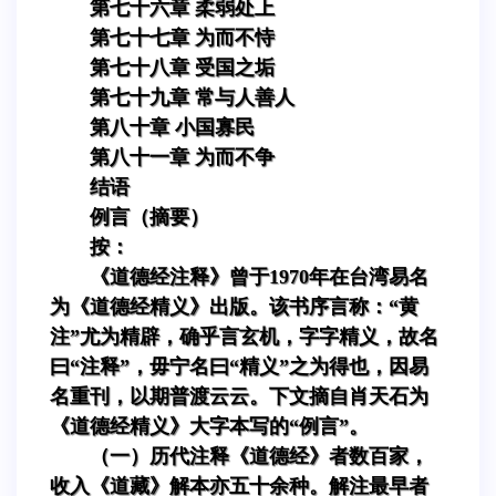
第七十六章 柔弱处上
第七十七章 为而不恃
第七十八章 受国之垢
第七十九章 常与人善人
第八十章 小国寡民
第八十一章 为而不争
结语
例言（摘要）
按：
《道德经注释》曾于1970年在台湾易名
为《道德经精义》出版。该书序言称：“黄
注”尤为精辟，确乎言玄机，字字精义，故名
曰“注释”，毋宁名曰“精义”之为得也，因易
名重刊，以期普渡云云。下文摘自肖天石为
《道德经精义》大字本写的“例言”。
（一）历代注释《道德经》者数百家，
收入《道藏》解本亦五十余种。解注最早者