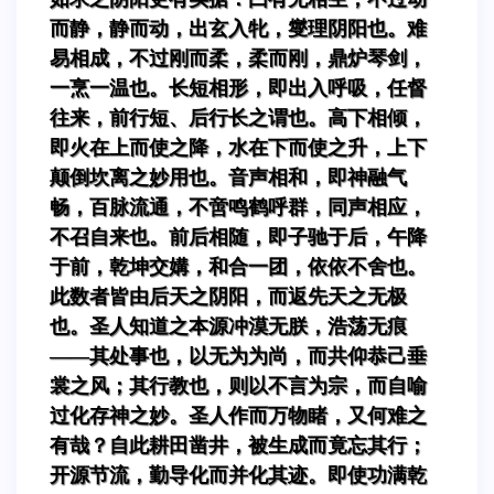
而静，静而动，出玄入牝，燮理阴阳也。难
易相成，不过刚而柔，柔而刚，鼎炉琴剑，
一烹一温也。长短相形，即出入呼吸，任督
往来，前行短、后行长之谓也。高下相倾，
即火在上而使之降，水在下而使之升，上下
颠倒坎离之妙用也。音声相和，即神融气
畅，百脉流通，不啻鸣鹤呼群，同声相应，
不召自来也。前后相随，即子驰于后，午降
于前，乾坤交媾，和合一团，依依不舍也。
此数者皆由后天之阴阳，而返先天之无极
也。圣人知道之本源冲漠无朕，浩荡无痕
——其处事也，以无为为尚，而共仰恭己垂
裳之风；其行教也，则以不言为宗，而自喻
过化存神之妙。圣人作而万物睹，又何难之
有哉？自此耕田凿井，被生成而竟忘其行；
开源节流，勤导化而并化其迹。即使功满乾