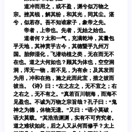
道冲而用之，或不盈，渊兮似万物之
宗。挫其锐，解其纷，和其光，同其尘。湛
兮，似若存。吾不知谁家子，象帝之先。
帝者，上帝也。先者，无始之始也。
道者何？太和一气，充满乾坤，其量包
乎天地，其神贯乎古今，其德暨乎九州万
国。胎卵湿化，飞潜动植之类，无在而无不
在也。道之大何如也？顾其为体也，空空洞
洞，浑无一物，若不见，为有余；及其发而
为用，冲和在抱，施之此而此宜，措之彼而
彼当。《诗》曰：“左之左之，无不宜之；右
之右之，无不有之。”真若百川朝海，而海不
见盈也。不诚为万物之宗旨哉？孔子曰：“鬼
神之为德，休物无遗。”又曰：“语小莫破，
语大莫载。”其浩浩渊渊，实有不可穷究者。
道之难状如此，后之人又从何而修乎？太上