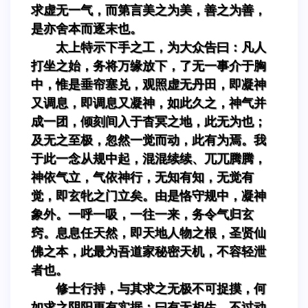
求虚无一气，而第言美之为美，善之为善，
是亦舍本而逐末也。
太上特示下手之工，为大众告曰：凡人
打坐之始，务将万缘放下，了无一事介于胸
中，惟是垂帘塞兑，观照虚无丹田，即凝神
又调息，即调息又凝神，如此久之，神气并
成一团，倾刻间入于杳冥之地，此无为也；
及无之至极，忽然一觉而动，此有为焉。我
于此一念从规中起，混混续续、兀兀腾腾，
神依气立，气依神行，无知有知，无觉有
觉，即玄牝之门立矣。由是恪守规中，凝神
象外。一呼一吸，一往一来，务令气归玄
窍。息息任天然，即天地人物之根，圣贤仙
佛之本，此最为吾道家秘密天机，不容轻泄
者也。
修士行持，与其求之无极不可捉摸，何
如求之阴阳更有实据：曰有无相生，不过动