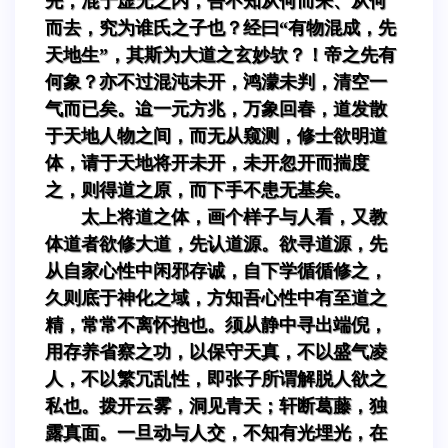
先，混于虚无之内，吾不知从何而来、从何
而去，究为谁氏之子也？经曰“有物混成，先
天地生”，其斯为大道之玄妙欤？！帝之先有
何象？亦不过混沌未开，鸿濛未判，清空一
气而已矣。迨一元方兆，万象回春，道发散
于天地人物之间，而无从窥测，修士欲明道
体，请于天地将开未开，未开忽开而揣度
之，则得道之原，而下手不患无基矣。
太上将道之体，画个样子与人看，又教
体道者欲修大道，先认道源。欲寻道源，先
从自家心性中闲邪存诚，自下学循循修之，
久则底于神化之域，方知吾心性中有至道之
精，常常不离怀抱也。须从静中寻出端倪，
用存养省察之功，以保守天真，不以盛气凌
人，不以繁冗乱性，即张子所谓解脱人欲之
私也。拨开云雾，洞见青天；轩断葛藤，独
露真面。一旦动与人交，不知有光埋光，在