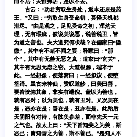
而不居；夫惟弗居，是以不去。
古云：“劝君穷取生身处，返本还原是药
王。”又曰：“穷取生身受命初，莫怪天机都
泄尽。”由是观之，足见受命之初，浑然天
理，无有瑕疵，彼说美说恶，说善说丑，皆
为道之害也。夫大道究何状哉？在儒家曰“隐
微”，其中有不睹不闻之要；释家曰：“那
个”，其中有无善无恶之真；道家曰“玄关”，
其中有无思无虑之密。大道根源，端本于
此。一经想像，便落窝臼；一经拟议，便堕
筌蹄。虽古来神仙，赞叹道妙，曰美曰善，
要皆恍惚其象，非实有端倪。盖以为善也，
就有恶对；以为美也，就有丑对。又况美在
是，恶亦在是；善在是，丑亦在是。此殆后
天阴阳有对待，有胜负参差，而非先天一元
之气也。故太上曰：“天下皆知美之为美，斯
恶已；皆知善之为善，斯不善已。”是知人不