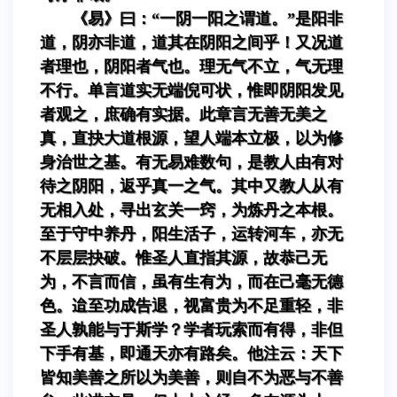
《易》曰：“一阴一阳之谓道。”是阳非
道，阴亦非道，道其在阴阳之间乎！又况道
者理也，阴阳者气也。理无气不立，气无理
不行。单言道实无端倪可状，惟即阴阳发见
者观之，庶确有实据。此章言无善无美之
真，直抉大道根源，望人端本立极，以为修
身治世之基。有无易难数句，是教人由有对
待之阴阳，返乎真一之气。其中又教人从有
无相入处，寻出玄关一窍，为炼丹之本根。
至于守中养丹，阳生活子，运转河车，亦无
不层层抉破。惟圣人直指其源，故恭己无
为，不言而信，虽有生有为，而在己毫无德
色。迨至功成告退，视富贵为不足重轻，非
圣人孰能与于斯学？学者玩索而有得，非但
下手有基，即通天亦有路矣。他注云：天下
皆知美善之所以为美善，则自不为恶与不善