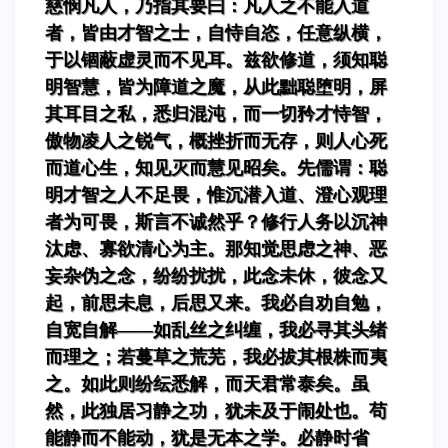
慈悯凡人，乃指其要曰：凡人之不能入道
者，皆由才智之士，自恃自恣，任意纵横，
于以锢蔽虚灵而不见耳。兹欲修道，须知聪
明智慧，皆为障道之魔，从此黜聪堕明，屏
其耳目之私，悉归混沌，而一切矜才恃智，
傲物凌人之锐气，概挫折而无存，则人心死
而道心生，知见灭而慧见昭矣。先儒谓：聪
明才智之人不足畏，惟沉潜入道、澄心观理
者为可畏，斯言不诚然乎？修行人务以沉神
汰虑、寡欲清心为主。那知觉思虑之神、恶
妄杂伪之念，纷纷扰扰，此念未休，彼念又
起，前思未息，后思又来。我必自劝自勉，
自宽自解——如乱丝之纠缠，我必寻其头绪
而理之；若蔓草之荒芜，我必拔其根株而夷
之。如此则纷纭悉解，而天君常泰矣。虽
然，此独居习静之功，犹未及于闹处也。苟
能静而不能动，犹是无本之学。必静时省