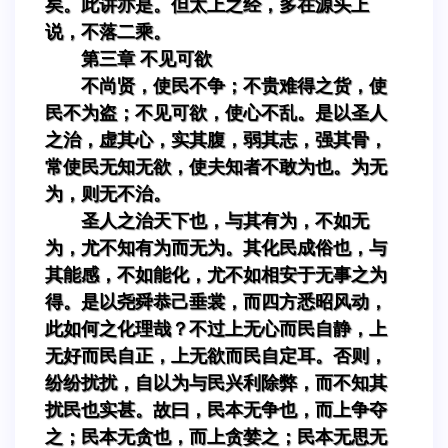
矣。此讲亦是。但太上之经，多在源头上
说，不落二乘。
第三章 不见可欲
不尚贤，使民不争；不贵难得之货，使
民不为盗；不见可欲，使心不乱。是以圣人
之治，虚其心，实其腹，弱其志，强其骨，
常使民无知无欲，使夫知者不敢为也。为无
为，则无不治。
圣人之治天下也，与其有为，不如无
为，尤不知有为而无为。其化民成俗也，与
其能感，不如能化，尤不如相安于无事之为
得。是以尧舜恭己垂裳，而四方悉昭风动，
此如何之化理哉？不过上无心而民自静，上
无好而民自正，上无欲而民自定耳。否则，
纷纷扰扰，自以为与民兴利除弊，而不知其
扰民也实甚。故曰，民本无争也，而上争夺
之；民本无贪也，而上贪婪之；民本无思无