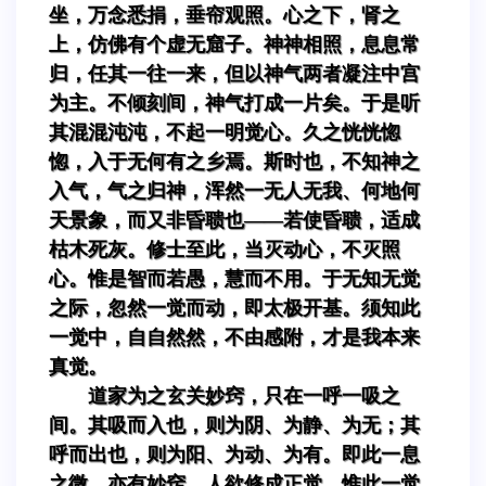
坐，万念悉捐，垂帘观照。心之下，肾之
上，仿佛有个虚无窟子。神神相照，息息常
归，任其一往一来，但以神气两者凝注中宫
为主。不倾刻间，神气打成一片矣。于是听
其混混沌沌，不起一明觉心。久之恍恍惚
惚，入于无何有之乡焉。斯时也，不知神之
入气，气之归神，浑然一无人无我、何地何
天景象，而又非昏聩也——若使昏聩，适成
枯木死灰。修士至此，当灭动心，不灭照
心。惟是智而若愚，慧而不用。于无知无觉
之际，忽然一觉而动，即太极开基。须知此
一觉中，自自然然，不由感附，才是我本来
真觉。
道家为之玄关妙窍，只在一呼一吸之
间。其吸而入也，则为阴、为静、为无；其
呼而出也，则为阳、为动、为有。即此一息
之微，亦有妙窍。人欲修成正觉，惟此一觉