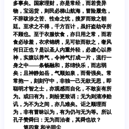
多事矣。国家理财，亦是常经，而若贵异
物，宝远货，则民必梯山航海，冒险履危，
不辞跋涉之苦、性命之忧，搜罗而致之朝
廷。至求之不得，千方百计，虽奸盗劫夺所
不顾也。至于衣服饮食，亦日用之常，而若
食必珍羞，衣求锦绣，见可欲而欲之，奢风
何日正也？是以圣人内重外轻，必虚心以养
神，实腹以养气，令神气打成一片，流行一
身之中——条畅融和，苏绵快乐，而志弱
矣；且神静如岳，气顺如泉，而骨强矣。常
常抱一，刻刻守中，非独一己无欲无思，即
聪明才智之士，亦观感而自化，不敢妄有所
为。或曰有为，则纷更致诮；无为则清净贻
讥，为不为之间，亦几难矣。讵之顺理而
为，非有冒昧以为，有为仍与无为等。所以
孔子赞舜曰：无为而治者，其舜也欤？
第四章 和光同尘