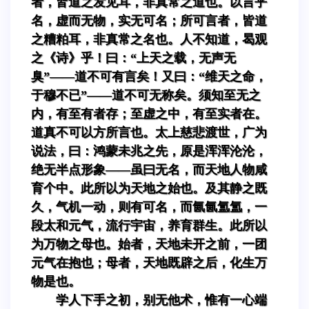
者，皆道之发见耳，非真常之道也。以言乎
名，虚而无物，实无可名；所可言者，皆道
之糟粕耳，非真常之名也。人不知道，曷观
之《诗》乎！曰：“上天之载，无声无
臭”——道不可有言矣！又曰：“维天之命，
于穆不已”——道不可无称矣。须知至无之
内，有至有者存；至虚之中，有至实者在。
道真不可以方所言也。太上慈悲渡世，广为
说法，曰：鸿蒙未兆之先，原是浑浑沦沦，
绝无半点形象——虽曰无名，而天地人物咸
育个中。此所以为天地之始也。及其静之既
久，气机一动，则有可名，而氤氤氲氲，一
段太和元气，流行宇宙，养育群生。此所以
为万物之母也。始者，天地未开之前，一团
元气在抱也；母者，天地既辟之后，化生万
物是也。
学人下手之初，别无他术，惟有一心端