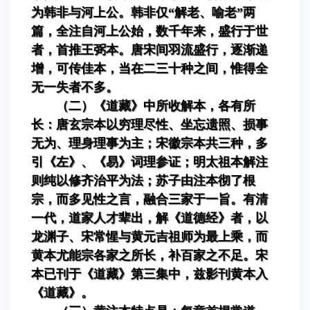
为韩非与河上公。韩非仅“解老、喻老”两
篇，全注自河上公始，数千年来，盛行于世
者，首推王弼本。唐宋间羽流盛行，逐渐递
增，可传佳本，当在二三十种之间，惟得全
无一失者不多。
（二）《道藏》中所收解本，各有所
长：唐玄宗本以穷理尽性、坐忘遗照、损事
无为、理身理事为主；宋徽宗本共三种，多
引《左》、《易》词理参证；明太祖本解注
则纯以修齐治平为法；苏子由注本彻了根
宗，而多见性之言，融合三家于一旨。有清
一代，道家人才辈出，解《道德经》者，以
龙渊子、宋常惺与黄元吉祖师为最上乘，而
黄本尤能宗各家之所长，补百家之不足。宋
本已刊于《道藏》第三集中，兹影刊黄本入
《道藏》。