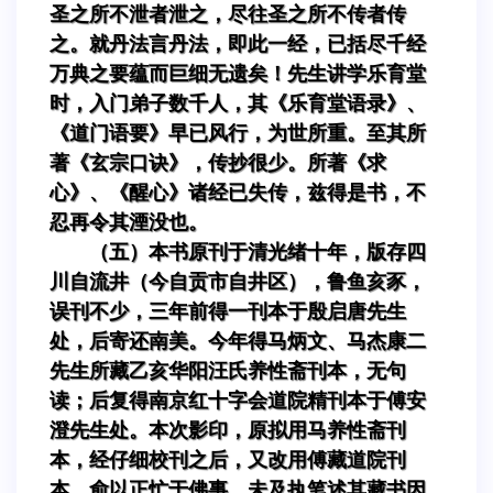
圣之所不泄者泄之，尽往圣之所不传者传
之。就丹法言丹法，即此一经，已括尽千经
万典之要蕴而巨细无遗矣！先生讲学乐育堂
时，入门弟子数千人，其《乐育堂语录》、
《道门语要》早已风行，为世所重。至其所
著《玄宗口诀》，传抄很少。所著《求
心》、《醒心》诸经已失传，兹得是书，不
忍再令其湮没也。
（五）本书原刊于清光绪十年，版存四
川自流井（今自贡市自井区），鲁鱼亥豕，
误刊不少，三年前得一刊本于殷启唐先生
处，后寄还南美。今年得马炳文、马杰康二
先生所藏乙亥华阳汪氏养性斋刊本，无句
读；后复得南京红十字会道院精刊本于傅安
澄先生处。本次影印，原拟用马养性斋刊
本，经仔细校刊之后，又改用傅藏道院刊
本。俞以正忙于佛事，未及执笔述其藏书因