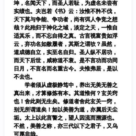
坤，名闻天下，而圣人若耻，为虚名未尝有
实绩也。夫岂若《书》云：汝惟不矜不伐，
天下莫与争能、争功者，尚有弭人争竞之想
哉？此殆归于神化之域，淡定之天，一惟自
适其乐，而不忘自得之真。古言视富贵如浮
云，弃功名如敝履者，其斯之谓欤？虽然，
道成德自立，实至名自归。圣人纵不居功，
而天下后世，咸称道不衰。是不言功而功同
日月，不言名而名重古今。夫惟弗居，是以
不去也。
学者须从虚极静笃中，养出无美无善之
真出来，才算修炼有本。其道惟何？玄关窍
也！舍此则无生矣。修道者舍此玄关一窍，
别无所谓道矣！如以美善为道，亦属后天尘
垢。太上以此言警之，望人因流而溯源也。
不然，美善之称，亦三代以下之君子，又乌
可厚非哉。