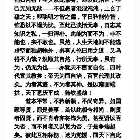
己无知无欲——不但愚者混混沌沌，上合于
穆之天；即聪明才智之儒，平日矜能恃智，
惟恐以不逞为忧。至此已淡恬无事，自志其
知识之私，一归浑朴。此能为而不为，非不
能也，实不敢也。虽然，人生天地间不能逃
虚空而独超物外，必有人伦日用之道，又乌
得不为哉？然顺其自然，行所无事，虽有
为，仍无为也——亦犹天不言而自化，四时
代宣其教矣；帝无为而自治，百官代理其政
矣。为者其迹，不为者其神。是以南面端
拱，天下悉庆平成，猗欤盛哉！
道本平常，不矜新颖，不尚奇异。如国
家尊贤，原是美事，若以此相夸相尚，则贤
者固贤，而不肖者亦将饰为贤。甚至贤以否
为否，而不肖者又以贤为否，于是争端起
矣。彼此互相标榜，迭为党援，而天下自此