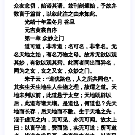
众友念切，始诺其请。兹刊刻肇始，予故弁
数言于篇首，以叙此注之由来如此。
光绪十年孟冬月 谷旦
元吉黄裳自序
第一章 众妙之门
道可道，非常道；名可名，非常名。无
名天地之始，有名万物之母。故常无欲以观
其妙，有欲以观其窍。此两者同出而异名，
同为之玄，玄之又玄，众妙之门。
朱子云：“道犹路也，人之所共同也”。
其实生天生地生人生物之理，故谓之道。天
地未判以前，此道悬于太空；天地既辟以
后，此道寄诸天壤。是道也，何道也？先天
地而长存，后天地而不敝。生于天地之先，
混于虚无之内，无可见、亦无可闻。故太上
曰：以言乎道，费而隐，实无可道；所可道