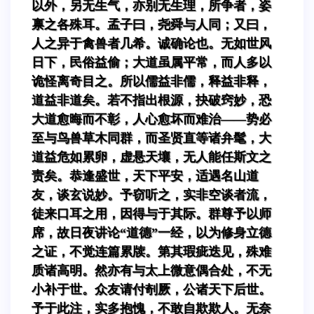
以外，另无生气，亦别无生理，所争者，姿
禀之各殊耳。孟子曰，尧舜与人同；又曰，
人之异于禽兽者几希。诚确论也。无如世风
日下，民俗益偷；大道虽属平常，而人多以
诡怪离奇目之。所以儒益非儒，释益非释，
道益非道矣。若不指出根源，抉破窍妙，恐
大道愈晦而不彰，人心愈坏而难治——势必
至与鸟兽草木同群，而圣贤直等诸弁髦，大
道益危如累卵，虚悬天壤，无人能任斯文之
责矣。恭逢盛世，天下平安，适遇名山道
友，谈玄说妙。予窃听之，实非空谈者流，
徒来口耳之用，因得与于其际。群尊予以师
席，故日夜讲论“道德”一经，以为修身立德
之证，不觉连篇累牍。第其瑕疵迭见，殊难
质诸高明。然亦有与太上微意偶合处，不无
小补于世。众友请付剞厥，公诸天下后世。
予于此注，实多抱愧，不敢自欺欺人。无奈