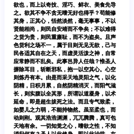
欲也，而上以奇技、淫巧、鲜衣、美食先导
之。欲其不争不贪无嗜无好也得乎？苟能修
其身，正其心，恬然淡然，毫无事事，不以
贤能相尚，则民自安靖而不争矣；不以难得
之货为贵，则民重廉耻，而不为盗矣。且声
色货利之场不一，属于目则无见无欲，己与
民各适其自在之天，而虚灵活泼之神，自常
应常静而不乱矣。此事岂异人任哉？惟圣人
摒除耳目，斩断邪私，抱一以空其心。心空
则炼丹有本。由是而采天地灵阳之气，以化
阴精，日积月累，自然阴精消灭，而阳气滋
长，则实腹以全其形，所谓以道凝身，以术
延命，即是超生拔死之法。而且专气致柔，
如婴儿之力弱，不能持物然。虽至柔也，而
动则刚。观其浩浩渊渊，兀兀腾腾，真可包
天地有余。一切知觉之心，嗜欲之性，不知
消归何有？圣人以此修身。即以此治世，在