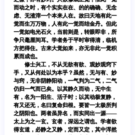
而动之时，有个实实在在、的的确确、无念
虑、无渣滓一个本来人在。故曰天地有此一
觉而生万万物，人有此一觉而结金丹。但此
一觉如电光石火，当前则是，转眼即非，所
争只毫厘间耳。学者务于平时审得清，临机
方把得住。古来大觉如来，亦无非此一觉积
累而成也。
修士兴工，不从无欲有欲、观妙观窍下
手，又从何处以为本乎？虽然，无与有、妙
与窍，无非阴静阳动，一气判为二气，二气
仍归一气而已矣。以其静久而动，无中生
有，名为一阳生、活子时；以其动极复静，
有又还无，名曰复命归根。要皆一太极所判
之阴阳也。两者虽异名，而实同出一源——
太上为之一玄。玄者，深远之谓也。学者欲
得玄道，必静之又静，定而又定，其中浑然