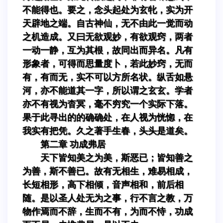
不能得也。要之，念头起处为玄牝，实为开
天辟地之端。自古神仙，无不由此一觉而动
之机造成。又曰无欲观妙，有欲观窍，两者
一动一静，互为其根，故同出而异名。凡有
形象者，可得而思量度卜，若此妙窍，无而
有，有而无，实不可以方所名状。纵舌如悬
河，亦不能道其一字，所以谓之玄玄。学者
亦不有视为杳冥，毫不穷究一个实际下落。
果于此寻出的的确确处，在人视为恍惚，在
我实有把凭。久之著手生春，头头是道矣。
第二章 功成弗居
天下皆知美之为美，斯恶已；皆知善之
为善，斯不善已。故有无相生，难易相成，
长短相形，高下相倾，音声相和，前后相
随。是以圣人处无为之事，行不言之教，万
物作焉而不辞，生而不有，为而不恃，功成