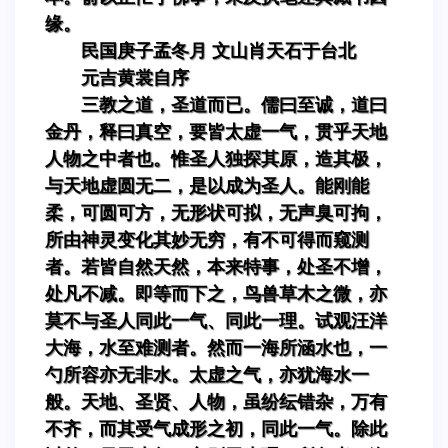
缘。
民国庚子孟冬月 文山肖天石于台北
元吉黄裳自序
三教之道，圣道而已。儒曰至诚，道曰
金丹，释曰真空，要皆太虚一气，贯乎天地
人物之中者也。惟圣人独探其原，造其极，
与天地虚圆无二，是以成为圣人。能刚能
柔，可圆可方，无形状可拟，无声臭可拘，
所由神灵变化其妙无穷，有不可得而窥测
者。若皆自然天然，本来特事，处圣不增，
处凡不减。即等而下之，鸟兽草木之微，亦
莫不与圣人同此一气、同此一理。试观汪洋
大海，水至难测者。然而一海所涵水也，一
勺所容亦无非水。太虚之气，亦犹海水一
般。天地、圣贤、人物，虽纷纭错杂，万有
不齐，而其受气成形之初，同此一气。除此