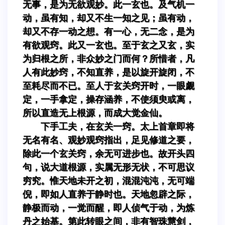
无事，是为无欲观妙。此一玄也。及气机一
动，虽有知，却又不生一知之见；虽有动，
却又不存一动之想。有一心，无二念，是为
有欲观窍。此又一玄也。至于玄之又玄，实
为归根之所，非众妙之门而何？所惜者，凡
人有此妙窍，不知直养，是以旋开旋闭，不
至耗尽而不已。至人于玄关窍开时，一眼觑
定，一手拿定，操存涵养，不使须臾或离，
所以直造无上根源，而成大觉金仙。
下手工夫，在玄关一窍。太上首章即将
无名有名、观妙观窍指出，足见修道之要，
除此一个玄关窍，余无可进步也。故开头四
句，说大道根源，实属无形无状，不可思议
穷究。惟天地未开之初，混混沌沌，无可端
倪，即如人直养于静时也。天地忽辟之际，
静极而动，一觉而醒，即人侦气于动，为炼
丹之始基。第此转眼之间，非有智珠慧剑，