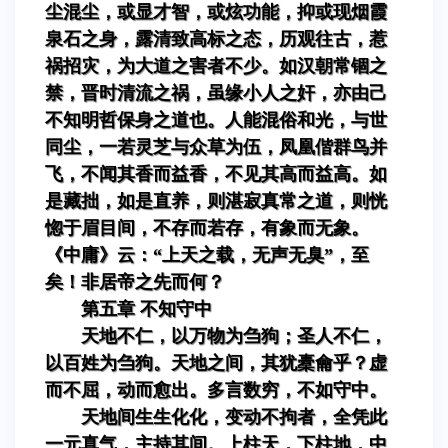
尘混尘，或显才智，或炫功能，抑或现烟霞
泉石之身，露清致高标之态，历观往古，惹
祸招灾，为大道之害者不少。如汉朝常锢之
禁，晋时清流之祸，虽缘小人之奸，亦由己
不知明哲保身之道也。人能混俗和光，与世
同尘，一若灵芝与众草为伍，凤凰偕群鸟并
飞，不闻其香而益香，不见其高而益高。如
是藏拙，如是直养，则湛寂真常之道，则恍
惚于眉目间，不存而若存，有象而无象。
《中庸》云：“上天之载，无声无臭”，至
矣！非居帝之先而何？
第五章 不知守中
天地不仁，以万物为刍狗；圣人不仁，
以百姓为刍狗。天地之间，其犹橐龠乎？虚
而不屈，动而愈出。多言数穷，不如守中。
天地间生生化化，变动不拘者，全凭此
一元真气，主持其间。上柱天，下柱地，中