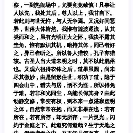
察，一到热闹场中，尤要竞竞致慎！凡事让
人以先，我处其后，尊人以上，我甘自下。
若此则与世无忤，与人无争焉。又况好同恶
异，世俗大体皆然。我惟有随波逐流，从其
类而和之，虽有光明正大之怀，我决不露其
圭角。惟有默识其机，暗持其体，同己者好
之，异己者听之。所以鲁人猎较，孔子亦猎
较。古圣人当大道未明之时，莫不以此混俗
也。又观六祖得衣钵之后，道果虽圆，尚未
尽其微妙，由是留形住世，积功了道，隐于
四会山中，猎夫与居，恬不为怪，所以得免
于难。若非和光同尘，乌能长保其身？由此
动静交修，常变有权，则本来一点湛寂虚明
之体，自然常常在抱，而又非果在也：若有
所在，若有所存，却无所存，一片灵光，闪
灼于金庭之下。此道究何道哉？生于天地之