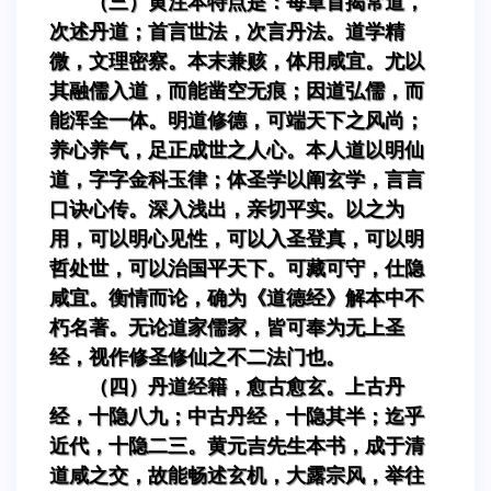
（三）黄注本特点是：每章首揭常道，
次述丹道；首言世法，次言丹法。道学精
微，文理密察。本末兼赅，体用咸宜。尤以
其融儒入道，而能凿空无痕；因道弘儒，而
能浑全一体。明道修德，可端天下之风尚；
养心养气，足正成世之人心。本人道以明仙
道，字字金科玉律；体圣学以阐玄学，言言
口诀心传。深入浅出，亲切平实。以之为
用，可以明心见性，可以入圣登真，可以明
哲处世，可以治国平天下。可藏可守，仕隐
咸宜。衡情而论，确为《道德经》解本中不
朽名著。无论道家儒家，皆可奉为无上圣
经，视作修圣修仙之不二法门也。
（四）丹道经籍，愈古愈玄。上古丹
经，十隐八九；中古丹经，十隐其半；迄乎
近代，十隐二三。黄元吉先生本书，成于清
道咸之交，故能畅述玄机，大露宗风，举往