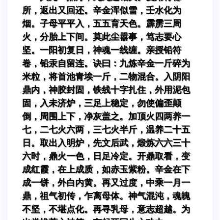
所，返出又回还。辛金浑似雪，壬水化为
烟。子母平平入，五五育天色。霹雳三周
火，分胎上下间。莫此尘嚣事，笃志要心
坚。一阳初复日，神魂一线缠。亲授铅符
卷，铅汞自留连。诀曰：九炼辛金一斤碎为
米粒，将首池青埃一斤，二物混合。入阴阳
鼎内，神胶封固，铁线十字扎住，外用泥包
固，入未济炉，三足上稳定，勿使偏歪颠
倒，周围上下，净灰盖之。加顶火四两养一
七，二七火六两，三七火半斤，温养二十五
日。取出入明炉，先文后武，煅炼六六三十
六时，鼎火一色，日足冷定。开鼎取看，变
成红霞，在上成质，如赤玉紫粉。辛金在下
成一饼，外白内黄。再又过度，中乘一月一
鼎，祖气初传，乍离母体。神气混沌，魂魄
不坚，不堪点化。再寻乳母，意志超越。为