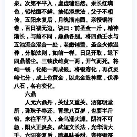
泉。次第平平入，虚虚辅浩然。汞长红璃
色，铅枯面不鲜。抽铅添汞法，父子不相
传。五阳来复后，月魄满南园。亲授铜符
卷，百日福无边。诀曰：前圣金一斤，精神
渐长，与前不同，鼎鼎各别。将四鼎壬水与
五池流金混合一处，老嫩铺盖。圣金火候温
养，分胎法则，如前一样。日足开取，退下
四鼎嚣尘。三钱伏雌黄一两，开气而死。将
雌一钱，化铅一两成银。将银溶化，再点灵
雌七分，成上色黄金，以此金造神室，伏养
八石，各有变化。
六鼎
人元六鼎丹，关过又重关。洒落明堂
所，珠珠子奉还。青汞八百岁，也要半斤
铅。来往平平入，金乌涌大渊。阴符不可
急，阳火正炎炎。武短文长法，光华满大
千。六阳来复后，喷鼻味香甜。亲授铜符