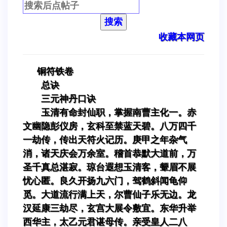
搜索
收藏本网页
铜符铁卷
总诀
三元神丹口诀
玉清有命封仙职，掌握南曹主化一。赤
文幽隐彭仪房，玄科至禁蓝天碧。八万四千
一劫传，传出天符火记历。庚甲之年杂气
消，诸天庆会万余室。稽首恭默大道前，万
圣千真总湛寂。琼台遐想玉清客，颦眉不展
忧心匿。良久开扬九六门，驾鹤斜闻龟仰
觅。大道流行满上天，尔曹仙子乐无边。龙
汉延康三劫尽，玄宫大展令敷宜。东华升举
西华主，太乙元君谌母传。亲受皇人二八