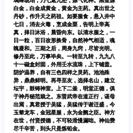
璃绛琥珀，乃七返九还，炼气化神。黑金炼
白金，白金成黄金，黄金为主药。真出世之
丹砂，作升天之药祖。如要服食，悬入井中
七日，消去火毒，烹成金栗，告明上帝高
真，择日沐浴，晨昏向东。以清水服之，一
日一粒，百日改形换骨，自然神气相适，魂
魄凝和。三期之后，周身九窍，尽皆光明。
修丹至此，万事毕矣。一转至九转，九九八
十一磁盒封固，外用壬水流珠，上下铺盖。
阴炉温养，自有三色四样之灵药。池池殊
异，鼎鼎鲜明。再寻至友，选择名山，建立
坛宇，鼓铸神室。上下二釜，明堂正德，俱
于神丹秘范栽之。东晋武帝在道正行，谌母
出焉，真君授于吴猛，吴猛传于谢迁盛，今
玉辇龙车，金冠星服，永为金阙之臣。神方
在世，付贤授德，不可轻泄慢漏咄。神仙费
尽千辛苦，到头只是炼铅金。