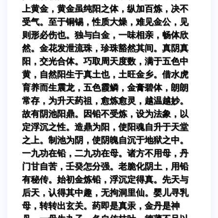
上黄金，黄金虽纯阳之体，纵加百炼，决不
受气。至于铜锡，性质大燥，难见金公，见
则形必伤也。独与白金，一味相亲，畅体欣
然。金花发泄流珠，珍珠豁然其间。真阴真
阳，交光合体。巧取周天度数，满于五色中
黄，自然阳生于真土也，土旺金乡。借水虎
育养而生震龙，五色霞鳞，金膏碧体，朗朗
常存，为升天药祖，愈炼愈灵，越温越妙。
故有阴池阳鼎。因铅不受炼，设为法象，以
定浮沉之性。造鼎为阳，使阳魂自升于天堂
之上。制池为阴，使阴魄自沉于地狱之中。
一九功在铅，二九功在母。诸方不用母，丹
门甘自苦，壬癸怎分强。老脆化阴土，用铅
有秘传。始初金炼铅，浮沉定得真。先天与
后天，认得其中趣，无拘洞里仙。婴儿寻乳
母，转转出玄关。药即是真汞，金丹是神