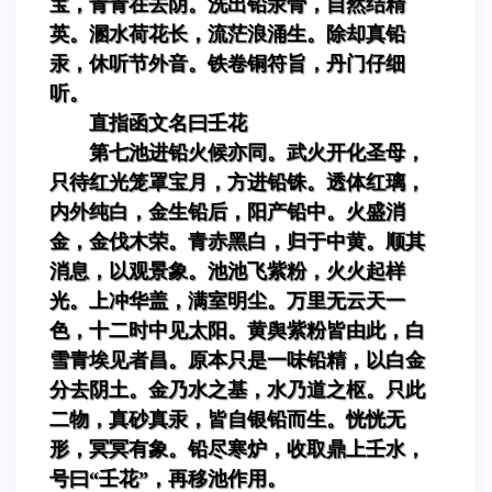
宝，青青在去阴。洗出铅汞骨，自然结精
英。溷水荷花长，流茫浪涌生。除却真铅
汞，休听节外音。铁卷铜符旨，丹门仔细
听。
直指函文名曰壬花
第七池进铅火候亦同。武火开化圣母，
只待红光笼罩宝月，方进铅铢。透体红璃，
内外纯白，金生铅后，阳产铅中。火盛消
金，金伐木荣。青赤黑白，归于中黄。顺其
消息，以观景象。池池飞紫粉，火火起样
光。上冲华盖，满室明尘。万里无云天一
色，十二时中见太阳。黄舆紫粉皆由此，白
雪青埃见者昌。原本只是一味铅精，以白金
分去阴土。金乃水之基，水乃道之枢。只此
二物，真砂真汞，皆自银铅而生。恍恍无
形，冥冥有象。铅尽寒炉，收取鼎上壬水，
号曰“壬花”，再移池作用。