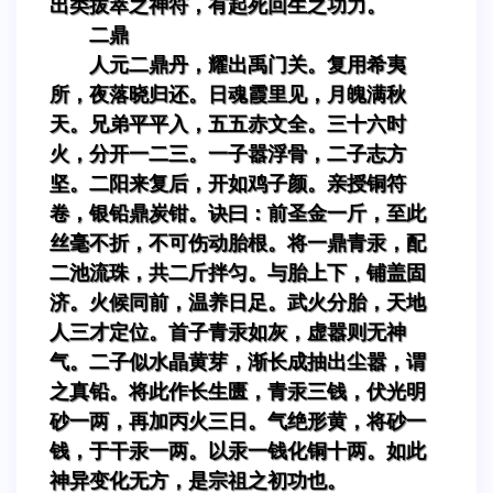
出类拔萃之神符，有起死回生之功力。
二鼎
人元二鼎丹，耀出禹门关。复用希夷
所，夜落晓归还。日魂霞里见，月魄满秋
天。兄弟平平入，五五赤文全。三十六时
火，分开一二三。一子嚣浮骨，二子志方
坚。二阳来复后，开如鸡子颜。亲授铜符
卷，银铅鼎炭钳。诀曰：前圣金一斤，至此
丝毫不折，不可伤动胎根。将一鼎青汞，配
二池流珠，共二斤拌匀。与胎上下，铺盖固
济。火候同前，温养日足。武火分胎，天地
人三才定位。首子青汞如灰，虚嚣则无神
气。二子似水晶黄芽，渐长成抽出尘嚣，谓
之真铅。将此作长生匮，青汞三钱，伏光明
砂一两，再加丙火三日。气绝形黄，将砂一
钱，于干汞一两。以汞一钱化铜十两。如此
神异变化无方，是宗祖之初功也。