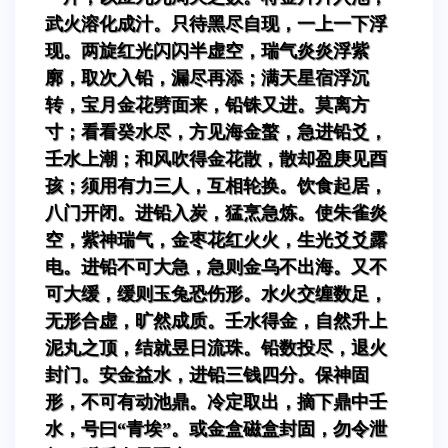
武火溶化成汁。只待黑尽自现，一上一下浮
现。两旋红光闪闪半虚空，瑞气炎炎浮紫
廓，取次入铅，漏尽再添；满天星宿浮沉
转，宝月金花劈面来，铅铢又进。莫离方
寸；看看癸水尽，方见海金螯，急进铅爻，
壬水上潮；和风吹得金花散，散却盈庚见酉
孩；须用有力三人，互相轮换。饮食起居，
八门开闭。进铅入炭，猛烹急炼。使朱雀炎
空，紫神瑞气，金枣花红火火，生光爻爻露
电。进铅不可大急，急则金乌不出海。又不
可大缓，缓则玉兔恐伤形。水火交缠数足，
无形合虚，旷然成质。壬水得金，自然升上
泥丸之顶，结就昱日流珠。铅数投尽，退火
封门。安金益水，进铅三钱四分。保神固
形，不可有动池鼎。冷定取出，摘下鼎中壬
水，号曰“青埃”。或金盒磁盒封固，勿令泄