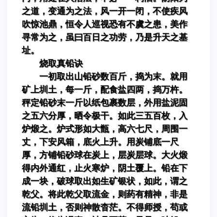
之道，变通为之法，风一开一闭，不使疾风
吹惊池鼎，恒令人巡视恐有不虞之患，美作
寻常为之，虽曰百日之功劳，乃是升天之基
址。
烧取真铅诀
一初取出山铅砂数百斤，捣为末。就用
矿上圳土，每一斤，配食盐四两，捣万杵。
秤定铅砂末一斤以纸包裹数层，外用盐泥固
之五六分厚，晒令极干。如此三五百枚，入
炉煅之。炉式形如大甑，高六七尺，周围一
丈，下安风箱，底火上升。用炭铺底一尺
厚，方铺铅砂球在炭上，层炭层球。大火煅
得内外通红，止火寒炉，阴土覆上。铅在下
成一块，破球取出如生矿银状，如此，谓之
乾父。将此乾父取流金，则药有精神，非是
流铅圳土，否则神散杳茫。不得师授，苟或