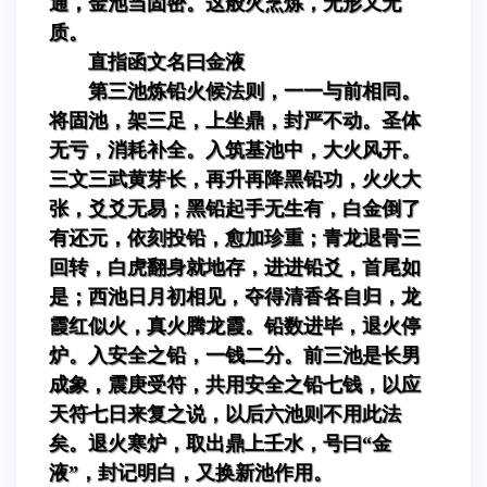
通，金池当固密。这般火烹炼，无形又无
质。
直指函文名曰金液
第三池炼铅火候法则，一一与前相同。
将固池，架三足，上坐鼎，封严不动。圣体
无亏，消耗补全。入筑基池中，大火风开。
三文三武黄芽长，再升再降黑铅功，火火大
张，爻爻无易；黑铅起手无生有，白金倒了
有还元，依刻投铅，愈加珍重；青龙退骨三
回转，白虎翻身就地存，进进铅爻，首尾如
是；西池日月初相见，夺得清香各自归，龙
霞红似火，真火腾龙霞。铅数进毕，退火停
炉。入安全之铅，一钱二分。前三池是长男
成象，震庚受符，共用安全之铅七钱，以应
天符七日来复之说，以后六池则不用此法
矣。退火寒炉，取出鼎上壬水，号曰“金
液”，封记明白，又换新池作用。