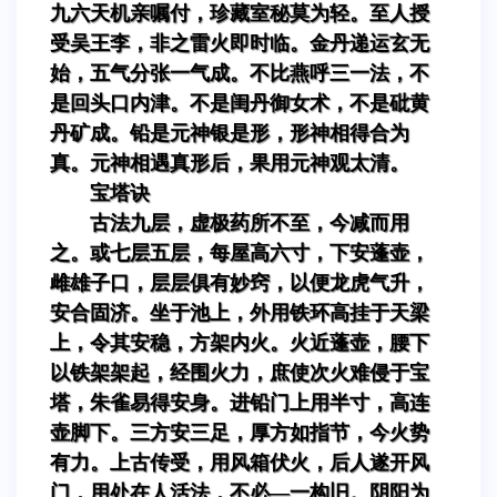
九六天机亲嘱付，珍藏室秘莫为轻。至人授
受吴王李，非之雷火即时临。金丹递运玄无
始，五气分张一气成。不比燕呼三一法，不
是回头口内津。不是闺丹御女术，不是砒黄
丹矿成。铅是元神银是形，形神相得合为
真。元神相遇真形后，果用元神观太清。
宝塔诀
古法九层，虚极药所不至，今减而用
之。或七层五层，每屋高六寸，下安蓬壶，
雌雄子口，层层俱有妙窍，以便龙虎气升，
安合固济。坐于池上，外用铁环高挂于天梁
上，令其安稳，方架内火。火近蓬壶，腰下
以铁架架起，经围火力，庶使次火难侵于宝
塔，朱雀易得安身。进铅门上用半寸，高连
壶脚下。三方安三足，厚方如指节，今火势
有力。上古传受，用风箱伏火，后人遂开风
门，用处在人活法，不必—一构旧。阴阳为