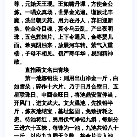
尊，元始天王现。王如啸丹墀，方使金公
炼。一唱众真场，世界金光遍。谨候北丰
魔，洗出朝天苑。用力在丹人，弃旧迎新
换。乾金夺目魂，莫令乌云乱。产出夜明
珠，五色辉煌片。上下令通风，金枣婴儿
面。希夷阴浊来，放展河车转。紫气入重
楼，子母不相见。初产寿年华，易到精神
散。
直指函文名曰青埃
第一池炼铅法：则用出山净金一斤，白
如雪朵，碎作十六片。乃于日月合壁日、五
星联珠日、申酉金旺日，将池鼎安置停当，
开风门，进文武大。文火温池，先投铅半
斤，炼灰池结宝，基址坚固，免致折耗之
患。待池将红，另用伏气净铅九斛，每斛分
三进六十五株，每铢为一池，九池共铅八十
一斤，以应九九周天之数。将金片片入池，