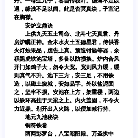
丹。一母生九子，各自传枝叶。德薄不足以
遇，缘浅不足以闻。此是杳冥真诀，子宜记
在胸襟。
安炉立鼎诀
上供九天五土司命、北斗七天真君、丹
房炉嘱正神。金木水火土五德星君，侍供香
火灯烛果品，虔告上真。预造钳匙等器，余
积黑虎铁池宝塔，多备以防损换。炉内合风
开门如鸡子大，勿令大宽。宽则风力缓，缓
则真气不升。池下三方，安三足，不用铁
造，以磁土烧就，安如品字。外以盐泥固
之，坚牢不损。安池在上方，架重楼，两边
以铁环高挂于天梁之上。内火盖固，不令火
力近鼎。别开出入火路，以便加减行持。
地元九池秘诀
铜符铁卷
两两彭罗台，八宝昭阳殿。万圣拱中