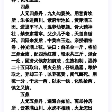
四鼎
人元四鼎丹，九九勾萎关。用意青埃
所，朱雀进西川。紫府华池长，黄芽满玉
田。进退平平入，温养幼婴颜。骨大精神
壮，禁奈肃霜寒。父少儿子老，天道自循
环。四阳来复后，中黄白玉边。亲授铜符
卷，神光满上弦。诀曰：前圣金一斤，将前
三鼎金液，配四池红霞，铅汞共三斤，混合
一处，固济火候亦如前法，生熟相制，温养
二十五日取出。明火分胎，仔细鼎器，寒炉
取之。弃却三子，以养硫黄，闻气而死。用
硫一分，干汞一两，以汞一钱，化铁拾两，
慎之又慎。
五鼎
人元五鼎丹，遍遍亦如前。离却神房
所，云雾满山川。水虎不相顾，火龙怎出