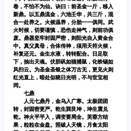
卷，不怕不为仙。诀曰：前圣金一斤，移入
新鼎。以五鼎流金，六池壬华，共三斤，混
合一处养之。火候温养，分胎一一俱同。武
火时候，切要谨慎，恐伤走神气，则前功俱
废。鼎器坚牢封固严密，则阳光自入黄金合
中。真父真母，合体传神，须用天符火候，
补复还元。金生水液，转转配合。日足取
下，抽出天魂。伏胆矾如猫捕鼠，化铁锡如
风扫云。为圣金圣银之体万古无，更见火则
红光直上，暗处似晓日光明，不与世宝相
同。
七鼎
人元七鼎丹，金乌入广寒。太极团团
转，封固密更严。乾生巽艮坤，坤生震兑
乾。神火平平入，调变要周全。芙蓉方结
果，粒粒在金盘。照破人天镜，月食太阳