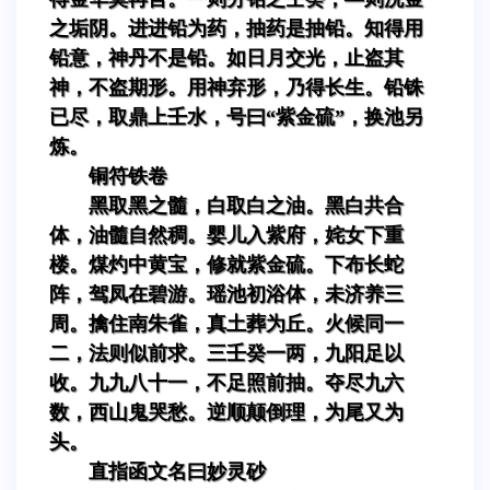
之垢阴。进进铅为药，抽药是抽铅。知得用
铅意，神丹不是铅。如日月交光，止盗其
神，不盗期形。用神弃形，乃得长生。铅铢
已尽，取鼎上壬水，号曰“紫金硫”，换池另
炼。
铜符铁卷
黑取黑之髓，白取白之油。黑白共合
体，油髓自然稠。婴儿入紫府，姹女下重
楼。煤灼中黄宝，修就紫金硫。下布长蛇
阵，驾凤在碧游。瑶池初浴体，未济养三
周。擒住南朱雀，真土葬为丘。火候同一
二，法则似前求。三壬癸一两，九阳足以
收。九九八十一，不足照前抽。夺尽九六
数，西山鬼哭愁。逆顺颠倒理，为尾又为
头。
直指函文名曰妙灵砂