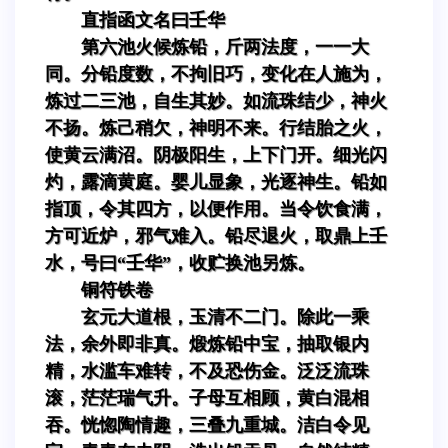
直指函文名曰壬华
第六池火候炼铅，斤两法度，一一大
同。分铅度数，不拘旧巧，变化在人施为，
炼过二三池，自生其妙。如流珠结少，神火
不扬。炼己稍欠，神明不来。行结胎之火，
使黄云满沼。阴极阳生，上下门开。细光闪
灼，露滴黄庭。婴儿显象，光逐神生。铅如
指顶，令其四方，以便作用。当令饮食满，
方可近炉，邪气难入。铅尽退火，取鼎上壬
水，号曰“壬华”，收贮换池另炼。
铜符铁卷
玄元大道根，玉清不二门。除此一乘
法，余外即非真。煅炼铅中宝，抽取银内
精，水滥车难转，不及恐伤金。泛泛流珠
滚，茫茫瑞气升。子母互相顾，黄白混相
吞。恍惚陶情趣，三叠九重城。洁白令见