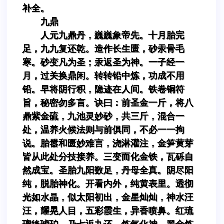
补全。
九鼎
人元九鼎丹，巍巍象帝先。十月胎完
足，九九复还乾。造作长生匮，砂汞骨毛
寒。砂变凡为圣；汞返圣为神。一子经一
月，过关换鼎闲。转转铅中炼，功成不用
铅。早将阴行积，隐迹在人间。铁卷铜符
旨，秘密勿多言。诀曰：前圣金一斤，将八
鼎紫金硫，九池灵妙砂，共三斤，混合一
处，温养火候法则与前俱同，不必一一拘
说。胎嚣和匮妙难言，浇淋灌注，金笋黄芽
皆从此处分技接养。三变而化金铁，瓦砾自
然成宝。圣胎九阳数足，丹母全真。阴尽阳
纯，脱胎神化。开看内外，纯黄表里。透彻
光如水晶，似太阳初出，金星灿灿，神水汪
汪，耀晃人目，五彩霞生，异香喷鼻。红琉