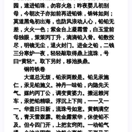
园，速进铅珠，勿容火急；昨夜婴儿初别
母，今朝次子亦如前再进铅铢，铢钵如则；
莫道黑龟初出海，也防风浪动人心，铅铅无
差，火火一色；紫金台上凝霜雪，白玉堂前
母独眼，策策丙丁升，滴滴铅入骨。铅数投
尽，明镜无尘，退火封门。进金之铅，二钱
三分寒炉一夜，轻轻敲取得鼎上流珠，号
曰“黄轻”。取下另封，移池换鼎。
铜符铁卷
大道总无烦，铅汞两般是。铅见汞施
仁，汞见铅施义。神丹一味铅，内隐先天
气。媒约丙丁公，调变黄婆力。搬运赖河
车，汞把铅精吸。浮沉上下间，一一又一
一。华盖日日新，流珠号如意。黄鹤满空
飞，青天雷轰霹。乾金露紫华，休使铅不
及。但今四门开，上把玄窍闭。一动铅气