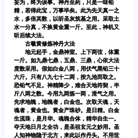
妄为，终为误事。神丹至药，只是一味铅
精，若得此宝，万事毕矣。此为先天真一之
水，多倍其数，以听圣灰筑基之用。采取土
水一分真，不换黄金重一斤。至此，神机又
听后续大法。
古羲黄修炼神丹大法
地元起手，金鼎神室。上下两弦，体重
一斤。如九鼎七鼎，五鼎、三鼎，心依大法
度数采用。假如白金八两，用伏气黑铅三十
六斤。只有八九七十二两，按九池而取之。
恐铅气不足。神精降少，难合天地符契，半
斤八两之数。今用九两炼一两，泄气之用。
先求地魄，地魄者，白金也。次取天魂，天
魂者，黄金也。黄金产珠砂。是日精。白金
生流珠，是月华。魂魄合体，精华自生一。
夺天地日月之全功，是圣祖玄元之妙用。圣
人知神物隐于北方，来此以作丹头。不用世