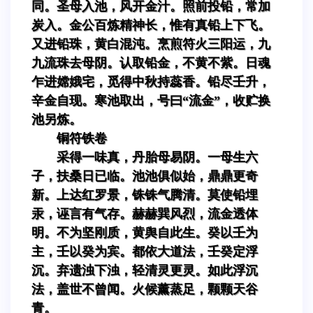
同。圣母入池，风开金汁。照前投铅，常加
炭入。金公百炼精神长，惟有真铅上下飞。
又进铅珠，黄白混沌。烹煎符火三阳运，九
九流珠去母阴。认取铅金，不黄不紫。日魂
乍进嫦娥宅，觅得中秋持蕊香。铅尽壬升，
辛金自现。寒池取出，号曰“流金”，收贮换
池另炼。
铜符铁卷
采得一味真，丹胎母易阴。一母生六
子，扶桑日已临。池池俱似始，鼎鼎更奇
新。上达红罗景，铢铢气腾清。莫使铅埋
汞，诬言有气存。赫赫巽风烈，流金透体
明。不为坚刚质，黄舆自此生。癸以壬为
主，壬以癸为宾。都依大道法，壬癸定浮
沉。弃遗浊下浊，轻清灵更灵。如此浮沉
法，盖世不曾闻。火候薰蒸足，颗颗天谷
青。