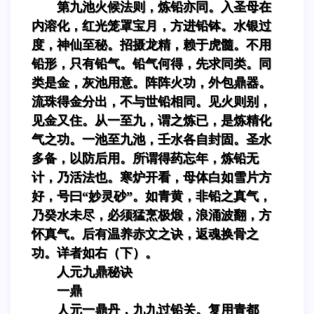
第九池火候法则，炼铅亦同。入圣母在
内溶化，红光笼罩宝月，方进铅钵。水银过
度，神仙至秘。招摄龙精，赖于虎髓。不用
铅形，只有铅气。铅气何得，先求同类。同
类是金，灰池用意。阵阵火功，外包鼎器。
流珠得金分出，不与世铅相同。见火则别，
见金又住。从一至九，谓之炼已，是炼精化
气之功。一池至九池，壬水各自封固。圣水
多备，以防后用。所谓得药忘年，炼铅无
计，乃活法也。寒炉开看，母体白如雪片方
好，号曰“妙灵砂”。如青黄，非铅之真气，
乃癸水未尽，必须猛烹极煅，浪涌波翻，方
怀真气。后有温养赤文之诀，返魂换骨之
功。详者如右（下）。
人元九鼎秘诀
一鼎
人元一鼎丹，九九过铅关。复用青都