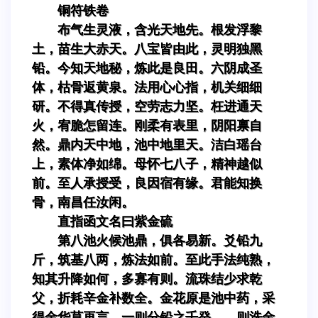
铜符铁卷
布气生灵液，含光天地先。根发浮黎
土，苗生大赤天。八宝皆由此，灵明独黑
铅。今知天地秘，炼此是良田。六阴成圣
体，枯骨返黄泉。法用心心指，机关细细
研。不得真传授，空劳志力坚。枉进通天
火，宥脆怎留连。刚柔有表里，阴阳禀自
然。鼎内天中地，池中地里天。洁白瑶台
上，素体净如绵。母怀七八子，精神越似
前。至人承授受，良因宿有缘。君能知换
骨，南昌任汝闲。
直指函文名曰紫金硫
第八池火候池鼎，俱各易新。爻铅九
斤，筑基八两，炼法如前。至此手法纯熟，
知其升降如何，多寡有则。流珠结少求乾
父，折耗辛金补数全。金花原是池中药，采
得金华莫再言。一则分铅之壬癸，—则洗金