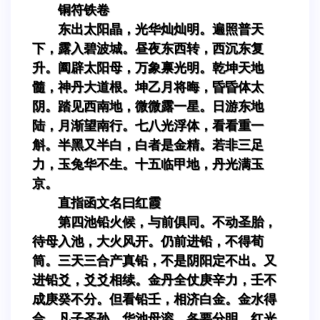
铜符铁卷
东出太阳晶，光华灿灿明。遍照普天
下，露入碧波城。昼夜东西转，西沉东复
升。阖辟太阳母，万象禀光明。乾坤天地
髓，神丹大道根。坤乙月将晦，昏昏体太
阴。踏见西南地，微微露一星。日游东地
陆，月渐望南行。七八光浮体，看看重一
斛。半黑又半白，白者是金精。若非三足
力，玉兔华不生。十五临甲地，丹光满玉
京。
直指函文名曰红霞
第四池铅火候，与前俱同。不动圣胎，
待母入池，大火风开。仍前进铅，不得荀
筒。三天三合产真铅，不是阴阳定不出。又
进铅爻，爻爻相续。金丹全仗庚辛力，壬不
成庚癸不分。但看铅壬，相济白金。金水得
合，凡子圣孙。华池母溶，各要分明。红光