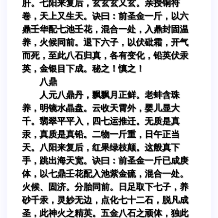
肝。七阳来复后，玄玄玄又玄。亲授铜符
卷，天上又生天。诀曰：前圣金一斤，以六
鼎壬华配七池壬花，混合一处，入鼎封固温
养，火候同前。退下六子，以伏砒霜，开气
而死，至此八石归真，各有变化，铅英伏汞
英，金银目下成。秘之！慎之！
八鼎
人元八鼎丹，飘飘月正鲜。老蚌含珠
养，明镜水晶盘。云收天霄外，婴儿显大
千。翡翠平平入，四七运推迁。无质是真
汞，真质是真铅。二物一斤重，日午正当
天。八阳来复后，红果绿枝颠。这般真下
手，跳出海天宽。诀曰：前圣金一斤已成庚
体，以七鼎壬花配入池紫金硫，混合一处。
火候、固济。分胎同前。日足取下七子，养
砂千汞，灵妙无边，点化七十二石，脱凡成
圣，此神火之精英。五金八石之顽体，独此