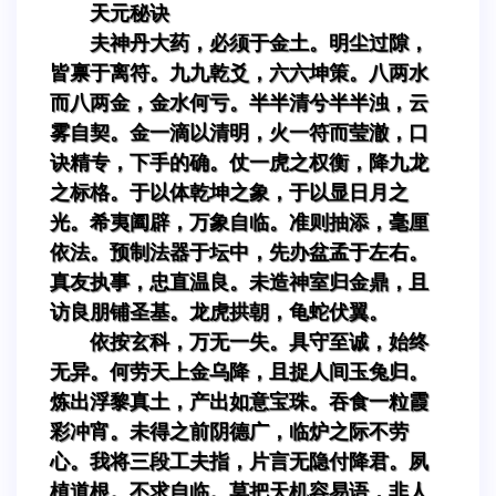
天元秘诀
夫神丹大药，必须于金土。明尘过隙，
皆禀于离符。九九乾爻，六六坤策。八两水
而八两金，金水何亏。半半清兮半半浊，云
雾自契。金一滴以清明，火一符而莹澈，口
诀精专，下手的确。仗一虎之权衡，降九龙
之标格。于以体乾坤之象，于以显日月之
光。希夷阖辟，万象自临。准则抽添，毫厘
依法。预制法器于坛中，先办盆孟于左右。
真友执事，忠直温良。未造神室归金鼎，且
访良朋铺圣基。龙虎拱朝，龟蛇伏翼。
依按玄科，万无一失。具守至诚，始终
无异。何劳天上金乌降，且捉人间玉兔归。
炼出浮黎真土，产出如意宝珠。吞食一粒霞
彩冲宵。未得之前阴德广，临炉之际不劳
心。我将三段工夫指，片言无隐付降君。夙
植道根。不求自临。莫把天机容易语，非人