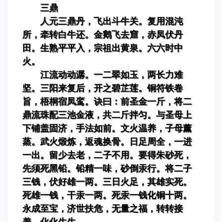
三鼎
人元三鼎丹，飞出斗牛关。复用混沌
所，牵转白牛还。金鹅飞去窟，赤凤伏丹
田。生熟平平入，宗祖出黄泉。六六时中
火。
江流动动潺。一二翠如玉，两长力难
坚。三阳来复后，开之碧芷莲。铜符铁卷
旨，梧桐宿凤鸾。诀曰：前圣金一斤，将二
鼎流珠配三池金液，共二斤拌匀。与圣母上
下铺盖固济，手法如前。文火温养，子母薰
蒸。武火煅炼，返魂换骨。日足周全，一进
一出。留少去老，二子不用。要得朱砂死，
先须死黑铅。铅精一味，砂倒汞行。将二子
三钱，伏好雄一两。三日火足，其雄实死。
死雄一钱，干汞一两。死汞一钱化铜十两。
永成至宝，济世扶危，无量之福，转转接
养，化化生生。