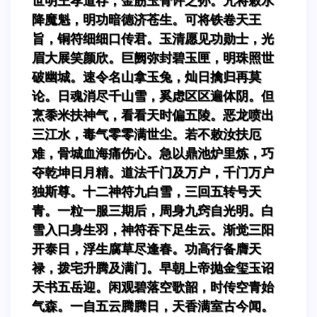
世明王孝道存，金筋玉骨许之孙。咒将敕水
降魔魁，明功暗德济苍生。可将铁卷天王
旨，铜符细细口传君。玉清愿见功勋士，光
眉大展笑颜欣。巨阙弥封碧玉匣，明珠照世
破幽城。速令名山拿玉兔，灿日擒归再莫
论。日魂消尽千山雪，奚虑区区遍体阴。但
烹黍米扶神气，看看天时偏五陵。恶龙喷出
三江水，毒气零零满世尘。若不敕汝扶厄
难，骨城血海痛伤心。急以鼎池炉里炼，巧
夺乾坤日月精。道法千门及万户，千门万户
独斯尊。十二神符九白雪，三回五转号天
青。一粒一服三期后，周身九窍自光明。白
雪入口身生羽，神符吞下足生云。渐觉三阳
开泰日，浮生腐草尽逢春。功高行备膺天
禄，拨宅升腾及满门。早朝上帝抛金玺玉诏
天书五岳迎。闲观碧落空歌韶，时传空青始
气森。一自五云腾腾日，天香满室古今闻。