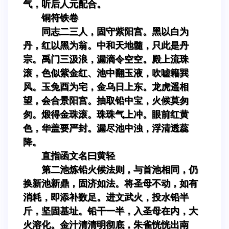
气，听后人元配合。
铜符铁卷
同志二三人，固守紫阳宫。黑以白为
丹，红以黑为翁。中和天地髓，只此是丹
宗。禹门三汲浪，漏滴令空空。殿上流珠
滚，色似紫金红、池中翻玉液，吹嘘籍巽
风。玉兔酉为宅，金乌日上东。龙虎遥相
望，会合景阳宫。抽取铅中宝，火候莫匆
匆。煅得金珠滚。珠珠气上冲。眼前红黄
色，华盖要严封。漏尽池中浊，浮清透蕊
降。
直指函文名曰黄轻
第二池炼铅火候法则，与首池相同，仍
换新池新鼎，固济如法。将圣母不动，如有
消耗，即添补数足。进文武火，投水铅半
斤，坚固基址。铅干一半，入圣母在内，大
火溶化。金汁清清明彻底，朱雀恍恍出南