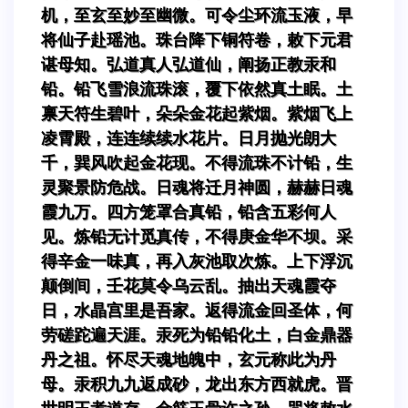
机，至玄至妙至幽微。可令尘环流玉液，早
将仙子赴瑶池。珠台降下铜符卷，敕下元君
谌母知。弘道真人弘道仙，阐扬正教汞和
铅。铅飞雪浪流珠滚，覆下依然真土眠。土
禀天符生碧叶，朵朵金花起紫烟。紫烟飞上
凌霄殿，连连续续水花片。日月抛光朗大
千，巽风吹起金花现。不得流珠不计铅，生
灵聚景防危战。日魂将迁月神圆，赫赫日魂
霞九万。四方笼罩合真铅，铅含五彩何人
见。炼铅无计觅真传，不得庚金华不坝。采
得辛金一味真，再入灰池取次炼。上下浮沉
颠倒间，壬花莫令乌云乱。抽出天魂霞夺
日，水晶宫里是吾家。返得流金回圣体，何
劳磋跎遍天涯。汞死为铅铅化土，白金鼎器
丹之祖。怀尽天魂地魄中，玄元称此为丹
母。汞积九九返成砂，龙出东方西就虎。晋