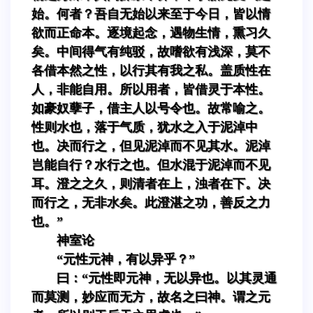
始。何者？吾自无始以来至于今日，皆以情
欲而正命本。逐境起念，遇物生情，熏习久
矣。中间得气有纯驳，故嗜欲有浅深，莫不
各借本然之性，以行其有我之私。盖质性在
人，非能自用。所以用者，皆借灵于本性。
如豪奴孽子，借主人以号令也。故常喻之。
性则水也，落于气质，犹水之入于泥淖中
也。决而行之，但见泥淖而不见其水。泥淖
岂能自行？水行之也。但水混于泥淖而不见
耳。澄之之久，则清者在上，浊者在下。决
而行之，无非水矣。此澄湛之功，善反之力
也。”
神室论
“元性元神，有以异乎？”
曰：“元性即元神，无以异也。以其灵通
而莫测，妙应而无方，故名之曰神。谓之元