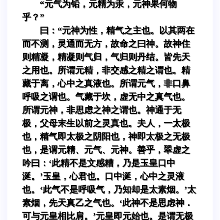
“元气为铅，元精为汞，元神果何物
乎？”
曰：“元神为性，精气之主也。以其两在
而不测，灵通而无方，故命之曰神。故神住
则精凝，精凝则气归，气归则丹结。皆先天
之用也。所谓元精，非交感之精之谓也。精
藏于离，心中之真液也。所谓元气，非口鼻
呼吸之谓也。气藏于坎，虚无中之真气也。
所谓元神，非思虑之神之谓也。神通于无
极，父母末生以前之灵真也。夫人，一太极
也，精气即太极之阴阳也，神即太极之无极
也，是谓元精、元气、元神。善乎，翠虚之
吟曰：‘此精不是文感糟，乃是玉皇口中
涎。’玉皇，心君也。口中涎，心中之灵液
也。‘此气不是呼吸气，乃知却是太素烟。’太
素烟，先天真乙之气也。‘此神不是思虑神．
可与元皇相比肩。’元皇即元始也。是谓无极