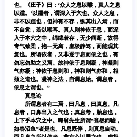
也。《庄子》曰：‘众人之息以喉，真人之息
以踵。’以踵者，谓深入于穴也。众人之息，
非不以踵也，但神有不存，纵其出入焉，而
不自觉，若以喉耳。真人则神依于息，而深
入于本穴之中，绵绵若存，无少间断，故得
专气致柔，抱—无离，虚极静笃，而能观其
复也。所谓依者，又非逐于息而依之也，有
勿忘勿助之义焉。故神依于息则凝，神凝则
气亦凝；神依于息则和，神和则气亦和，相
须之道也。凝神之法，自调息始。调息者，
依息之谓也。”
真息论
所谓息者有二焉，曰凡息，曰真息。凡
息者，口鼻出入之气也；真息考，胎息也，
上下乎本穴之中。晦翁先生所谓“翕然而嘘，
如春沼鱼”者是也。凡息既停，则真息自动。
而凡息之所以停者，非有心以屏之也。虚极