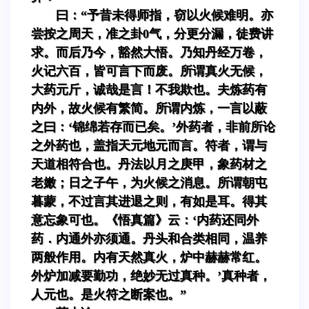
曰：“予昔未得师指，窃以火候难明。亦
尝按之周天，准之卦0气，分更分漏，徒费讲
求。而后乃今，豁然大悟。乃知丹经万卷，
火记六百，皆可言下而废。所谓真火无候，
大药元斤，诚哉是言！不我欺也。夫炼药有
内外，故火候有繁简。所谓内炼，一言以蔽
之曰：‘锦绵若存而已矣。’外药者，非前所论
之外药也，盖指天元地元而言。符者，谓与
天道相符合也。丹法以月之庚甲，象药材之
老嫩；日之子午，为火候之消息。所谓朝屯
暮蒙，不过言其进退之则，有如是耳。得其
意忘象可也。《悟真篇》云：‘内药还同外
药．内通外亦须通。丹头和合类相同，温养
两般作用。内有天然真火，炉中赫赫常红。
外炉加减要勤功，绝妙无过真种。’真种者，
人元也。是火符之断案也。”