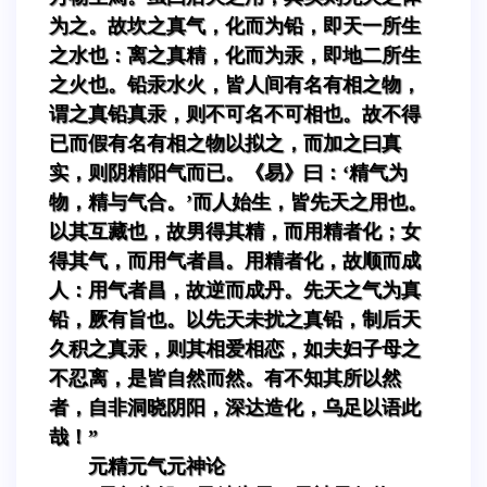
为之。故坎之真气，化而为铅，即天一所生
之水也：离之真精，化而为汞，即地二所生
之火也。铅汞水火，皆人间有名有相之物，
谓之真铅真汞，则不可名不可相也。故不得
已而假有名有相之物以拟之，而加之曰真
实，则阴精阳气而已。《易》曰：‘精气为
物，精与气合。’而人始生，皆先天之用也。
以其互藏也，故男得其精，而用精者化；女
得其气，而用气者昌。用精者化，故顺而成
人：用气者昌，故逆而成丹。先天之气为真
铅，厥有旨也。以先天未扰之真铅，制后天
久积之真汞，则其相爱相恋，如夫妇子母之
不忍离，是皆自然而然。有不知其所以然
者，自非洞晓阴阳，深达造化，乌足以语此
哉！”
元精元气元神论