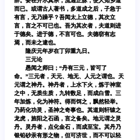
辞。要在开示真宗，流通正脉，使人知乡道
而已。或谓古人著书，多道成之后，子急于
有言，无乃躁乎？吾闻太上立德，其次立
言，言之不可已也。吾为其次者，夫道则进
于德矣。进于德，不言可也。夫德窃有志
焉，而未之逮也。
隆庆元年岁在丁卯重九日。
三元论
愚闻之师曰；“丹有三元，皆可了
命。”三元者，天元、地无、人元之谓也。天
元谓之神丹。神丹者，上水下火，炼于神室
之中，无质生质，九转数足，而成白雪。三
年加炼，化为神符。得而饵之，飘然轻举。
乃药化功灵，圣神之奇事也。其道则轩辕之
龙虎，旌阳之石函，言之备矣。地元谓之灵
丹。灵丹者，点化金石，而成至宝。其丹乃
银铅砂汞有形之物，但可济世，而不可以轻