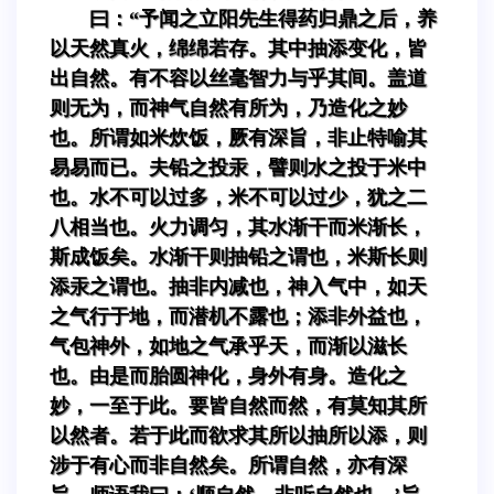
曰：“予闻之立阳先生得药归鼎之后，养
以天然真火，绵绵若存。其中抽添变化，皆
出自然。有不容以丝毫智力与乎其间。盖道
则无为，而神气自然有所为，乃造化之妙
也。所谓如米炊饭，厥有深旨，非止特喻其
易易而已。夫铅之投汞，譬则水之投于米中
也。水不可以过多，米不可以过少，犹之二
八相当也。火力调匀，其水渐干而米渐长，
斯成饭矣。水渐干则抽铅之谓也，米斯长则
添汞之谓也。抽非内减也，神入气中，如天
之气行于地，而潜机不露也；添非外益也，
气包神外，如地之气承乎天，而渐以滋长
也。由是而胎圆神化，身外有身。造化之
妙，一至于此。要皆自然而然，有莫知其所
以然者。若于此而欲求其所以抽所以添，则
涉于有心而非自然矣。所谓自然，亦有深