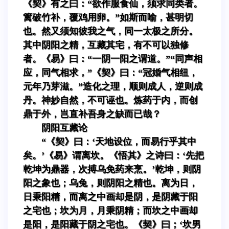
《契》有之曰：“欲作服食仙，须求同类者。
篱破竹补，覆鸡用卵。”如斯而喻，甚明切
也。然又须知彼我之气，同一太极之所分。
其中阴阳之精，互藏其宅，有不可以独修
者。《易》曰：“一阴一阳之谓道。”“同声相
应，同气相求，”《契》曰：“冠婚气相纽，
元年乃芽滋。”造化之理，顺则成人，逆则成
丹。神妙自然，不可诬也。炼药于内，而创
鼎于外，岂直补吾身之缺而已哉？
阴阳互藏论
“《契》曰：‘天地设位，而易行乎其中
矣。’《易》谓离坎。《悟其》之诗曰：‘先把
乾坤为鼎器，次搏乌免药来烹。’乾坤，则阴
阳之象也；乌兔，则阴阳之精也。离为日，
日秉阳精，而离之中画却是阴，是阴藏于阳
之宅也；坎为月，月秉阴精；而坎之中画却
是阳，是阳藏于阴之宅也。《契》曰；‘坎男