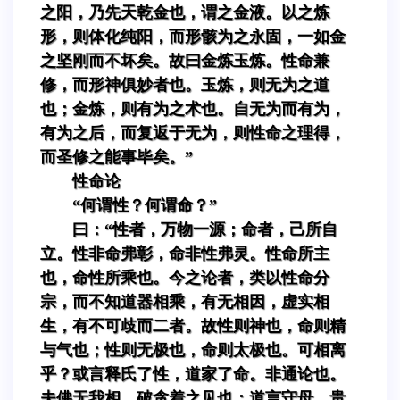
之阳，乃先天乾金也，谓之金液。以之炼
形，则体化纯阳，而形骸为之永固，一如金
之坚刚而不坏矣。故曰金炼玉炼。性命兼
修，而形神俱妙者也。玉炼，则无为之道
也；金炼，则有为之术也。自无为而有为，
有为之后，而复返于无为，则性命之理得，
而圣修之能事毕矣。”
性命论
“何谓性？何谓命？”
曰：“性者，万物一源；命者，己所自
立。性非命弗彰，命非性弗灵。性命所主
也，命性所乘也。今之论者，类以性命分
宗，而不知道器相乘，有无相因，虚实相
生，有不可歧而二者。故性则神也，命则精
与气也；性则无极也，命则太极也。可相离
乎？或言释氏了性，道家了命。非通论也。
夫佛无我相，破贪着之见也；道言守母，贵