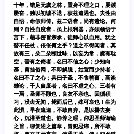
十年，错足无虞之林，置身不理之口，屡踬
屡奋，独以初诚不退，获兹遭遇也。夫性由
自悟，命假师传。兹二语者，尚有遗论。何
则？自性自度者．虽上根利器，亦须领悟于
言下，藉非密旨亲承，徒师心以自用。犹之
瞽不任杖，伥伥何之乎？道之不得闻者，其
故有三，朵二朵颐世味，以妄为常，虞有耽
空，害有之侮者，名曰不信之心；少知向
慕，罥挂俗网，不即解脱，姑置而少持者，
名曰不了之心；具曰子圣，不售善言，高谈
雄论，千人自废者，名曰不虚之心。三者有
一焉，圣师不顾也，良友不亲也。因循积
习，没齿无闻，毙而后已，殊可哀也！生为
此惧，早夜遑遑，不敢自弃。是以摒去妄
心，沉潜至道也。静养之暇，仰思圣师诲谕
之旨，聊复述之篇章，冒犯忌讳，所不敢