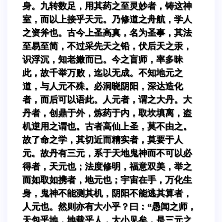
身。九转数足，用其药之至灵妙者，铸这神
室，而以上接乎天元。乃修道之舟航，学人
之资斧也。古今上圣高真，名为圣事，其法
至易至简，不过采先天之铅，伏后天之汞，
识浮沉，知老嫩而已。今之盲师，率多昧
此，故千举万败，迄以无成。不知地元之
道，与人元不殊。必洞晓阴阳，深达造化
者，而后可以语此。人元者，谓之大丹。大
丹者，创鼎于外，炼药于内，取坎填离，盗
机逆用之谓也。古者高仙上圣，莫不由之。
故了命之学，其切近而精实者，莫要于人
元。故丹有三元，系于天地鬼神而不可以必
得者，天元也；法度修明，福意双美，举之
而如取如携者，地元也；宇宙在手，万化生
身，鬼神不能测其机，阴阳不能逃其算者，
人元也。然则亦有大小乎？曰：“愚闻之师，
天包乎地，地载乎人，大小见矣，是三元之