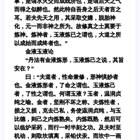
掌，是谓水火交而成既济也，是谓后天之气
而得之似醉也。然此特自吾身之后天者言之
耳。若夫先天之用，其采取交媾，脱胎神
化，元一而非神之所为。故修真之士莫要于
炼神。炼神者，玉液炼已之谓也，大道之所
以成始而成终者也。”
金液玉液论
“丹法有金液炼形，玉液炼己之说，其旨
安在？”
曰：“夫道者，性命兼修，形神惧妙者
也。金液炼形者，了命之谓也。玉液炼己
者，了性之谓也。何谓玉液？玉者，温润贞
纯之喻。金者，坚刚不坏之称。夫炼性者，
损之又损，克去己私，务使温润贞纯，与玉
比德，则己之内炼熟矣。内炼既熟．然后可
以临炉采药，而行一时半刻之功。及夫时至
机动，则取坎填离，采铅伏汞。而坎中一画