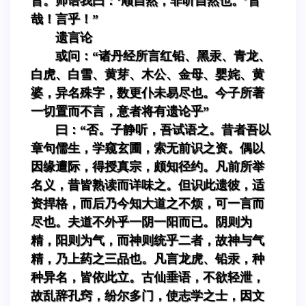
旨。师语我曰：‘顺自然，非听自然也。’旨
哉！言乎！”
遗言论
或问：“诸丹经所言红铅、黑汞、青龙、
白虎、白雪、黄芽、木公、金母、婴姹、黄
婆，异名殊字，数更仆未易尽也。今子所著
一切置而不言，意者将有遗论乎”
曰：“否。子静听，吾试语之。昔者吾以
章句儒生，学窥玄圃，索无前识之资。偶以
因缘遭际，得授真宗，颇知径约。凡前所举
名义，昔皆熟读而详味之。但识此遗彼，适
资捍格，而后乃今知大道之不烦，可一言而
尽也。夫道不外乎一阴一阳而已。阴则为
精，阳则为气，而神则统乎二者，故神与气
精，乃上药之三品也。凡言龙虎、铅汞，种
种异名，皆依此立。古仙垂语，不欲轻泄，
故乱辞孔窍，纷尔多门，使志学之士，因文