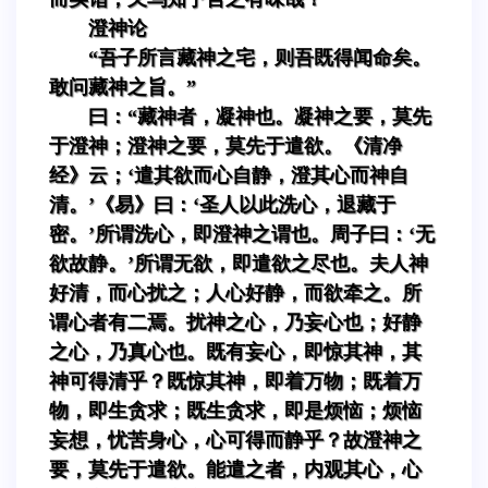
澄神论
“吾子所言藏神之宅，则吾既得闻命矣。
敢问藏神之旨。”
曰：“藏神者，凝神也。凝神之要，莫先
于澄神；澄神之要，莫先于遣欲。《清净
经》云；‘遣其欲而心自静，澄其心而神自
清。’《易》曰：‘圣人以此洗心，退藏于
密。’所谓洗心，即澄神之谓也。周子曰：‘无
欲故静。’所谓无欲，即遣欲之尽也。夫人神
好清，而心扰之；人心好静，而欲牵之。所
谓心者有二焉。扰神之心，乃妄心也；好静
之心，乃真心也。既有妄心，即惊其神，其
神可得清乎？既惊其神，即着万物；既着万
物，即生贪求；既生贪求，即是烦恼；烦恼
妄想，忧苦身心，心可得而静乎？故澄神之
要，莫先于遣欲。能遣之者，内观其心，心