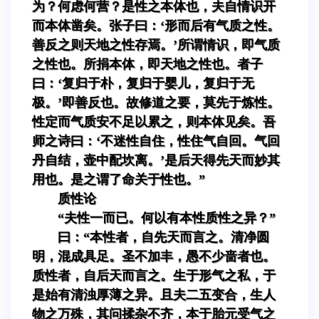
为？何虑何营？是性之本体也，夫自情识开
而本体凿矣。张子曰：‘形而后有气质之性。
善反之则天地之性存焉。’所谓情识，即气质
之性也。所捐本体，即天地之性也。者子
曰：‘复归于朴，复归于婴儿，复归于无
极。’即善反也。故修道之要，莫先于炼性。
性定而气质安不足以累之，则本体见矣。吾
师之诗曰：‘不迷性自住，性住气自回。气回
丹自结，壶中配坎离。’是后天得先天而妙其
用也。是之谓了命关于性也。”
质性论
“夫性一而已。何以有本性质性之异？”
曰：“本性者，自先天而言之。清净圆
明，混成具足。圣不加丰，愚不少啬者也。
质性者，自后天而言之。生于形气之私，于
是始有清浊厚薄之异。且夫二五变合，生人
物之万殊，其问揉杂不齐，本于胎元受气之