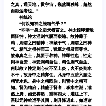
之真，通天地，贯宇宙，巍然而独尊，超然
而独运者也。”
神统论
“何以知神之统精气乎？”
“即举一身之后天者言之。神太惊即精散
而怔忡，神太淫则气脱而痿缩。故神藏于
精，则谓之曰精神；神藏于气，则谓之曰神
气。精气之得神而王，犹臣之得君而尊也。
故修真之士，莫要于养神。神即性也，性定
则神自安，神安则精自住，精住则气自生。
何以故？性定则心火不至上炎，火不炎则水
不干，故身中之精亦住。凡身中五脏六腑之
精皆水也。身中之精既住，则肾中之精可
知。肾为精府，精盛于肾者，积水生潮，滃
然上腾，如云雾然，熏蒸四大，灌注上下。
吾以元神斡运乎其间，则升降进止，如运诸