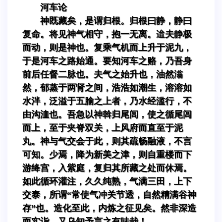
河车论
神既藏矣，是谓归根。归根曰静，静曰
复命。将见神气相守，抱一无离。迨夫静极
而动，则是神也。复乘气机而上升于泥九，
于是河车之路始通。要知河车之赂，乃吾身
前后任督二脉也。夫气之始升也，油然滃
然，郁蒸于两肾之间，浩浩如潮生，溶溶如
水泮，泛溢于五腧之上者，乃水经滥行，不
由沟洫也。吾急以神斡归尾闾，使之循尾闾
而上，至于夹脊双关，上风府而直至于泥
丸。神与气交会于此，则其疏畅融液，不言
可知。少焉，降为新美之津，则自重楼而下
游绛宫，入紫庭，复归其所藏之处而休焉。
如此循环灌注，久久纯熟，气满三田，上下
交泰，所谓“常使气冲关节透，自然精满谷神
存”也。造化至此，内炼之征见矣。然非深造
而实诣，又乌知予言之有味哉！