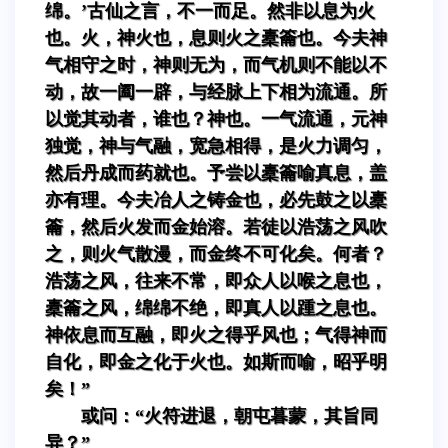
绵。’古仙之言，不一而足。然非以息为火
也。火，神火也，息则火之橐籥也。今夫神
气相守之时，神则无为，而气机则不能以不
动，故一阖一辟，与经脉上下相为流通。所
以觉其动者，谁也？神也。一气流通，元神
独觉，神与气融，宽急相得，是火力调匀，
然后丹成而药就也。予尝以橐籥喻真息，盖
亦有理。今夫冶人之铸金也，必先鼓之以橐
籥，然后火发而金始溶。若徒以浩荡之风吹
之，则火气散漫，而金终不可化矣。何者？
浩荡之风，往来不常，即众人以喉之息也，
橐籥之风，绵绵不绝，即真人以踵之息也。
神依息而互融，即火之得乎风也；气得神而
自化，即金之化于火也。如斯而喻，昭乎明
矣！”
或问：“火符进退，朝屯暮蒙，其旨同
异？”