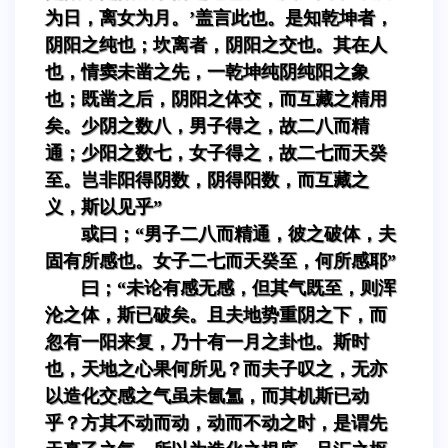
为日，离女为月。’盖言此也。是知乾坤者，
阴阳之纯也；坎离者，阴阳之交也。其在人
也，情窦未凿之先，一乾坤纯阴纯阳之象
也；既凿之后，阴阳之体交，而互藏之精用
矣。少阴之数八，男子得之，故二八而精
通；少阳之数七，女子得之，故二七而天癸
至。岂非阳得阴数，阴得阳数，而互藏之
义，斯以见乎”
或曰；“男子二八而精通，彼之破体，夫
固有所感也。女子二七而天癸至，何所感耶”
曰；“未论有感无感，但其气既至，则浑
沦之体，斯已破矣。且夫地势重阴之下，而
忽有一阳来复，乃十有一月之卦也。斯时
也，天地之心果何所见？而夫子叹之，无亦
以造化交感之气虽未氤氲，而其机斯已动
乎？方其不动而动，动而不动之时，是谓先