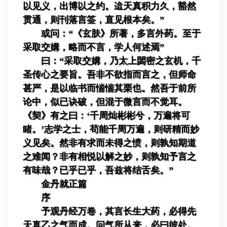
以见义，出博以之约。迨天真积力久，豁然
贯通，则刊落言筌，直见根本矣。”
或问：“《玄肤》所著，多言外药。至于
采取交媾，略而不言，学人何述焉”
曰：“采取交媾，乃太上閟密之玄机，千
圣传心之要旨。吾非不欲指而言之，但师命
甚严，是以临书而惴惴其栗也。然吾于前所
论中，似已诀破，但混于微言而不觉耳。
《契》有之曰：‘千周灿彬彬兮，万遍将可
睹。’志学之士，苟能千周万遍，则研精而妙
义见矣。然非有求而未得之愤，则孰知期道
之难闻？非有相悦以解之妙，则孰知予言之
有味哉？已乎已乎，吾兹将结舌矣。”
金丹就正篇
序
予观丹经万卷，其言长生大药，必得先
天真乙之气而成。问气所从来，必曰彼处。