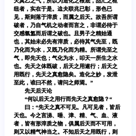
天真乙之气，所以为造化之根底，品汇之枢
纽者，实在于是。迨夫联兆已彰，形色已
见，斯则落于滓质，而属之后天。故吾所谓
破者，乃自气机之动者而言之，非谓必待于
交感氤氲而后谓之破也。且男子之精始通
也，其始未必先有滓质，必待其气先至，既
乃化而为水，又既乃化而为精。所谓先至之
气，即先天也；气化为水，叩天一所生之水
也。先天之体既破，后天之用遂行；后天之
用既行，先天之真愈隐矣。造化之妙，发泄
至此，谁曰不然，请问之师焉。”
先天后天论
“何以后天之用行而先天之真愈隐？“
曰：“先天之真不可见。凡可见者，皆后
天也。今之言涕、唾、津、精、气、血、液
者，皆有形滓质之物，俱属后天而不可用，
则又以精气神当之。不知后天之用既行，则