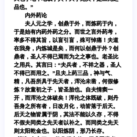
品也。”
内外药论
夫人元之学，创鼎于外，而炼药于内，
于是始有内药外药之分。而世之言外药考，
率多不得其旨，以盲引盲，殊可悼痛！夫道
在我身，内炼城是矣，而何以创鼎于外？创
鼎者，圣人不得已焉而为之之事也。老圣比
之用兵。其言曰：“夫兵者，不祥之器，圣人
不得已而用之。”且夫上药三品，神与气、
精，凡吾所具于先天者，浑沦未凿，何假修
炼？故童初之子，皆圣胎也。自夫情窦一
开，而浑沦之体破矣！浑伦之体既破，则丹
吾身之所有者，日改月化，动皆落于后天。
后天之物皆属于阴，其法不能以久存，不得
不假夫同类之先天者以补之。而同类之先天
则太阳乾金也。以阳炼阴，形乃长存。