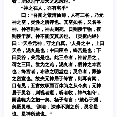
者，所以别于后天之思虑也。”
“神之在人，亦有宅乎”
曰：“吾闻之紫清仙师，人有三谷，乃元
神之空，灵性之所存也。其空如谷，又名谷
神。神存则生，神去则死。日则接于物，夜
则接于梦。神不能安其居也。《灵枢内经》
曰：‘天谷元神，守之自真。’人身之中，上曰
天谷，泥丸是也；中曰应谷，绛宫是也；下
曰灵谷，关元是也。此三谷者，神皆居之，
谓之三田。尝为之论，泥丸者，栖神之本宫
也；绛宫者，布政之明堂也；灵谷者，藏修
之密室也。故夫元神居于绛官，则耳有闻，
目有见，五官效职而百体为之从今矣；元神
居于灵谷，则视者返，听者收，神气相守，
而营魄为之抱一矣。杨子有言：‘藏心于渊，
美厥灵根。’渊者，深昧不测之所，灵谷是
也。是神所藏也。”