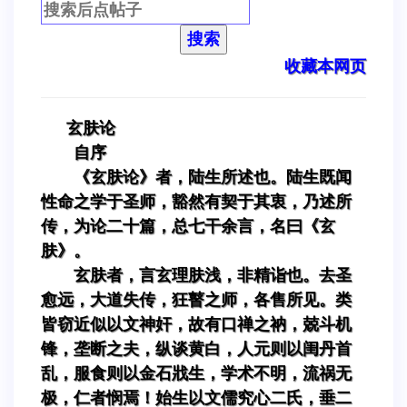
搜索
收藏本网页
玄肤论
自序
《玄肤论》者，陆生所述也。陆生既闻
性命之学于圣师，豁然有契于其衷，乃述所
传，为论二十篇，总七干余言，名曰《玄
肤》。
玄肤者，言玄理肤浅，非精诣也。去圣
愈远，大道失传，狂瞽之师，各售所见。类
皆窃近似以文神奸，故有口禅之衲，兢斗机
锋，垄断之夫，纵谈黄白，人元则以闺丹首
乱，服食则以金石戕生，学术不明，流祸无
极，仁者悯焉！始生以文儒究心二氏，垂二