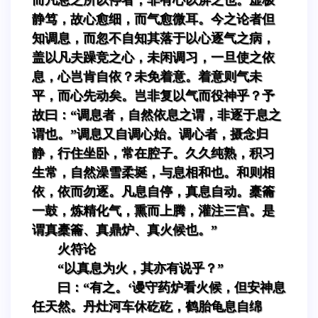
静笃，故心愈细，而气愈微耳。今之论者但
知调息，而忽不自知其落于以心逐气之病，
盖以凡夫躁竞之心，未闲调习，一旦使之依
息，心岂肯自依？未免着意。着意则气未
平，而心先动矣。岂非复以气而役神乎？予
故曰：“调息者，自然依息之谓，非逐于息之
谓也。”调息又自调心始。调心者，摄念归
静，行住坐卧，常在腔子。久久纯熟，积习
生常，自然澡雪柔埏，与息相和也。和则相
依，依而勿逐。凡息自停，真息自动。橐籥
一鼓，炼精化气，熏而上腾，灌注三宫。是
谓真橐籥、真鼎炉、真火候也。”
火符论
“以真息为火，其亦有说乎？”
曰：“有之。‘谩守药炉看火候，但安神息
任天然。丹灶河车休矻矻，鹤胎龟息自绵