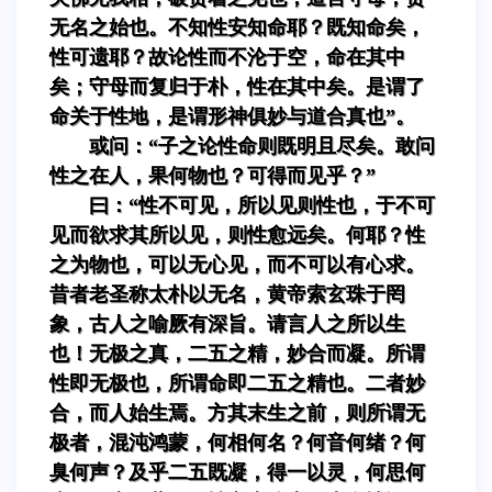
无名之始也。不知性安知命耶？既知命矣，
性可遗耶？故论性而不沦于空，命在其中
矣；守母而复归于朴，性在其中矣。是谓了
命关于性地，是谓形神俱妙与道合真也”。
或问：“子之论性命则既明且尽矣。敢问
性之在人，果何物也？可得而见乎？”
曰：“性不可见，所以见则性也，于不可
见而欲求其所以见，则性愈远矣。何耶？性
之为物也，可以无心见，而不可以有心求。
昔者老圣称太朴以无名，黄帝索玄珠于罔
象，古人之喻厥有深旨。请言人之所以生
也！无极之真，二五之精，妙合而凝。所谓
性即无极也，所谓命即二五之精也。二者妙
合，而人始生焉。方其末生之前，则所谓无
极者，混沌鸿蒙，何相何名？何音何绪？何
臭何声？及乎二五既凝，得一以灵，何思何