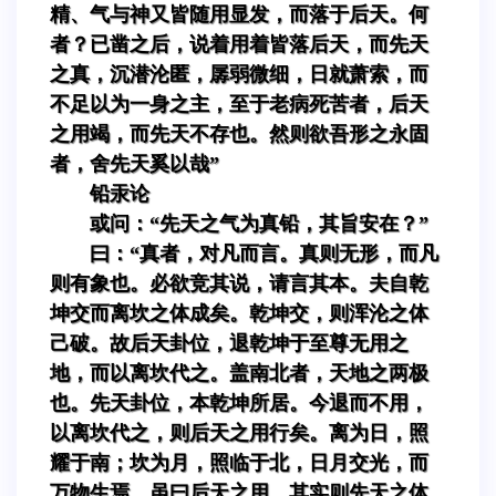
精、气与神又皆随用显发，而落于后天。何
者？已凿之后，说着用着皆落后天，而先天
之真，沉潜沦匿，孱弱微细，日就萧索，而
不足以为一身之主，至于老病死苦者，后天
之用竭，而先天不存也。然则欲吾形之永固
者，舍先天奚以哉”
铅汞论
或问：“先天之气为真铅，其旨安在？”
曰：“真者，对凡而言。真则无形，而凡
则有象也。必欲竞其说，请言其本。夫自乾
坤交而离坎之体成矣。乾坤交，则浑沦之体
己破。故后天卦位，退乾坤于至尊无用之
地，而以离坎代之。盖南北者，天地之两极
也。先天卦位，本乾坤所居。今退而不用，
以离坎代之，则后天之用行矣。离为日，照
耀于南；坎为月，照临于北，日月交光，而
万物生焉。虽曰后天之用，其实则先天之体