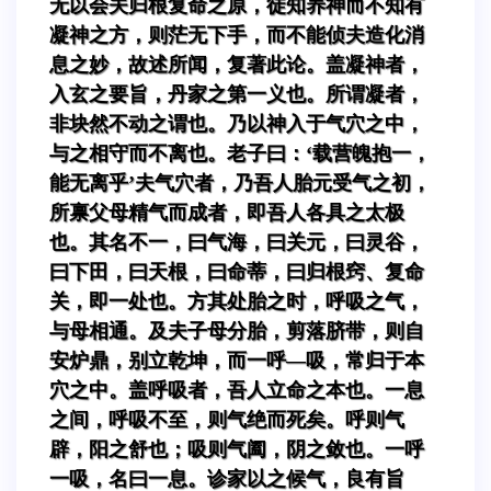
无以会夫归根复命之原，徒知养神而不知有
凝神之方，则茫无下手，而不能侦夫造化消
息之妙，故述所闻，复著此论。盖凝神者，
入玄之要旨，丹家之第一义也。所谓凝者，
非块然不动之谓也。乃以神入于气穴之中，
与之相守而不离也。老子曰：‘载营魄抱一，
能无离乎’夫气穴者，乃吾人胎元受气之初，
所禀父母精气而成者，即吾人各具之太极
也。其名不一，曰气海，曰关元，曰灵谷，
曰下田，曰天根，曰命蒂，曰归根窍、复命
关，即一处也。方其处胎之时，呼吸之气，
与母相通。及夫子母分胎，剪落脐带，则自
安炉鼎，别立乾坤，而一呼—吸，常归于本
穴之中。盖呼吸者，吾人立命之本也。一息
之间，呼吸不至，则气绝而死矣。呼则气
辟，阳之舒也；吸则气阖，阴之敛也。一呼
一吸，名曰一息。诊家以之候气，良有旨