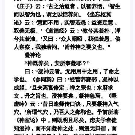
《庄子》云：‘古之治道者，以智养恬。’智生
而以智为也，谓之以恬养知。《坐忘枢冀
论》云：‘慧而不用，实智若愚；益资定慧，
双美无极。’《道德经》云：‘敦兮其若朴，浑
兮其若浊。’又曰：‘众人昭昭，我独若愚。俗
人察察，我独若闷。’皆养神之要义也。”
凝神论
“神既养矣，安所事凝耶？”
曰：“凝神云者。无用用中之用，了命之
学也。《参同契》曰：‘经营养鄞鄂，凝神以
成躯。’且夫离宫修定，禅之宗也；水府求
玄，丹之旨也。澄神要矣，凝神急焉。《翠
虚吟》云：‘昔日逢师传口诀，只要凝神入气
穴。’所谓气穴，乃吾人之鄞鄂也。予前所著
《神室论》中，则既明且尽矣。虑夫学者徒
知澄神，而不知凝神之处，则漫无归宿，而