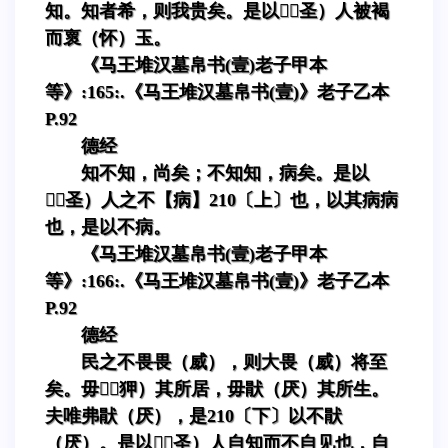
知。知者希，则我贵矣。是以（圣）人被褐
而褱（怀）玉。
《马王堆汉墓帛书(壹)老子甲本
等》:165:.《马王堆汉墓帛书(壹)》老子乙本
P.92
德经
知不知，尚矣；不知知，病矣。是以
（圣）人之不【病】210〔上〕也，以其病病
也，是以不病。
《马王堆汉墓帛书(壹)老子甲本
等》:166:.《马王堆汉墓帛书(壹)》老子乙本
P.92
德经
民之不畏畏（威），则大畏（威）将至
矣。毋（狎）其所居，毋猒（厌）其所生。
夫唯弗猒（厌），是210〔下〕以不猒
（厌）。是以（圣）人自知而不自见也，自