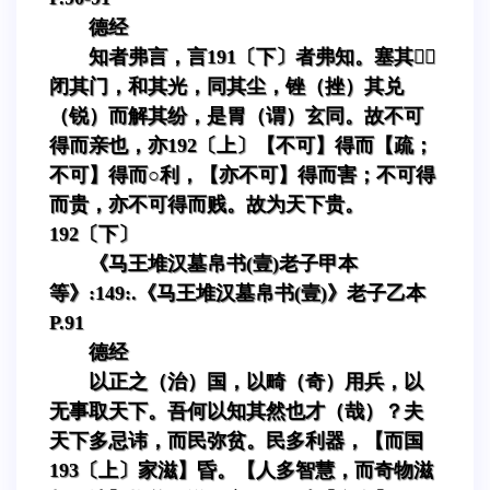
德经
知者弗言，言191〔下〕者弗知。塞其，
闭其门，和其光，同其尘，锉（挫）其兑
（锐）而解其纷，是胃（谓）玄同。故不可
得而亲也，亦192〔上〕【不可】得而【疏；
不可】得而○利，【亦不可】得而害；不可得
而贵，亦不可得而贱。故为天下贵。
192〔下〕
《马王堆汉墓帛书(壹)老子甲本
等》:149:.《马王堆汉墓帛书(壹)》老子乙本
P.91
德经
以正之（治）国，以畸（奇）用兵，以
无事取天下。吾何以知其然也才（哉）？夫
天下多忌讳，而民弥贫。民多利器，【而国
193〔上〕家滋】昏。【人多智慧，而奇物滋