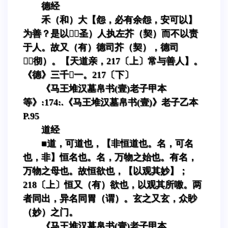
德经
禾（和）大【怨，必有余怨，安可以】
为善？是以（圣）人执左芥（契）而不以责
于人。故又（有）德司芥（契），德司
（彻）。【天道亲，217〔上〕常与善人】。
《德》三千一。217〔下〕
《马王堆汉墓帛书(壹)老子甲本
等》:174:.《马王堆汉墓帛书(壹)》老子乙本
P.95
道经
■道，可道也，【非恒道也。名，可名
也，非】恒名也。名，万物之始也。有名，
万物之母也。故恒欲也，【以观其妙】；
218〔上〕恒又（有）欲也，以观其所噭。两
者同出，异名同胃（谓）。玄之又玄，众眇
（妙）之门。
《马王堆汉墓帛书(壹)老子甲本