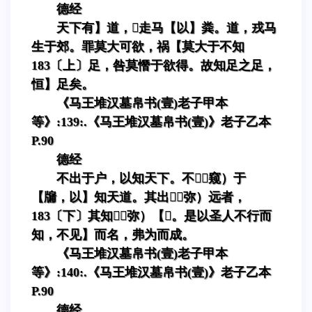
德经
天下有】道，走马【以】粪。道，戎马
生于郊。罪莫大可欲，祸【莫大于不知
183〔上〕足，咎莫憯于欲得。故知足之足，
恒】足矣。
《马王堆汉墓帛书(壹)老子甲本
等》:139:.《马王堆汉墓帛书(壹)》老子乙本
P.90
德经
不出于户，以知天下。不（窥）于
【牖，以】知天道。其出（弥）远者，
183〔下〕其知（弥）【。是以圣人不行而
知，不见】而名，弗为而成。
《马王堆汉墓帛书(壹)老子甲本
等》:140:.《马王堆汉墓帛书(壹)》老子乙本
P.90
德经