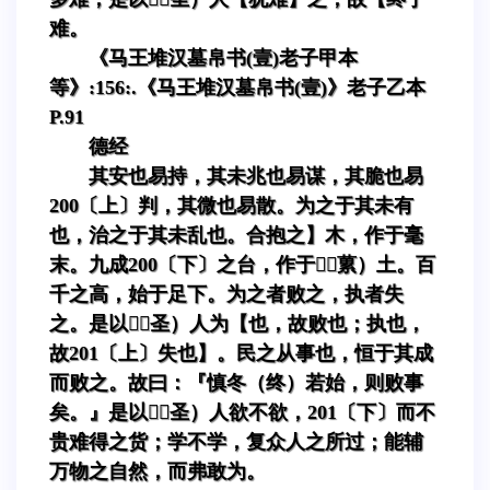
难。
《马王堆汉墓帛书(壹)老子甲本
等》:156:.《马王堆汉墓帛书(壹)》老子乙本
P.91
德经
其安也易持，其未兆也易谋，其脆也易
200〔上〕判，其微也易散。为之于其未有
也，治之于其未乱也。合抱之】木，作于毫
末。九成200〔下〕之台，作于（蔂）土。百
千之高，始于足下。为之者败之，执者失
之。是以（圣）人为【也，故败也；执也，
故201〔上〕失也】。民之从事也，恒于其成
而败之。故曰：『慎冬（终）若始，则败事
矣。』是以（圣）人欲不欲，201〔下〕而不
贵难得之货；学不学，复众人之所过；能辅
万物之自然，而弗敢为。