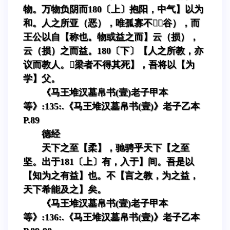
物。万物负阴而180〔上〕抱阳，中气】以为
和。人之所亚（恶），唯孤寡不（谷），而
王公以自【称也。物或益之而】云（损），
云（损）之而益。180〔下〕【人之所教，亦
议而教人。梁者不得其死】，吾将以【为
学】父。
《马王堆汉墓帛书(壹)老子甲本
等》:135:.《马王堆汉墓帛书(壹)》老子乙本
P.89
德经
天下之至【柔】，驰骋乎天下【之至
坚。出于181〔上〕有，入于】间。吾是以
【知为之有益】也。不【言之教，为之益，
天下希能及之】矣。
《马王堆汉墓帛书(壹)老子甲本
等》:136:.《马王堆汉墓帛书(壹)》老子乙本