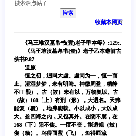
搜索
收藏本网页
《马王堆汉墓帛书(壹)老子甲本等》:129:.
《马王堆汉墓帛书(壹)》老子乙本卷前古
佚书P.87
道原
恒之初，迵同大虚。虚同为一，恒一而
止。湿湿梦梦，未有明晦。神微周盈，精静
不（熙）。古（故）未有以，万物莫以。古
（故）168〔上〕有刑（形），大迵名。天弗
能复（覆），地弗能载。小以成小，大以成
大。盈四海之内，又包其外。在阴不腐，在
168〔下〕阳不焦。一度不变，能适规（蚑）
侥（蛲）。鸟得而蜚（飞），鱼得而流