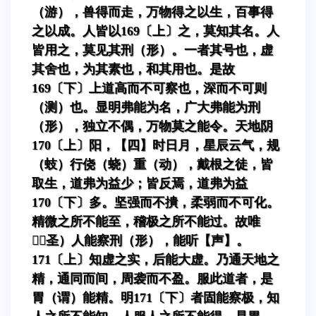
（游），兽得而走，万物得之以生，百事得
之以成。人皆以169〔上〕之，莫知其名。人
皆用之，莫见其刑（形）。一者其号也，虚
其舍也，为其素也，和其用也。是故
169〔下〕上道高而不可察也，深而不可则
（测）也。显明弗能为名，广大弗能为刑
（形），独立不偶，万物莫之能令。天地阴
170〔上〕阳，【四】时日月，星辰云气，规
（蚑）行侥（蛲）重（动），戴根之徒，皆
取生，道弗为益少；皆反焉，道弗为益
170〔下〕多。坚强而不撌，柔弱而不可化。
精微之所不能至，稽极之所不能过。故唯
（圣）人能察刑（形），能听【声】。
171〔上〕知虚之实，后能大虚。乃通天地之
精，通同而间，周袭而不盈。服此道者，是
胃（谓）能精。明171〔下〕者固能察极，知