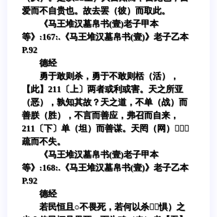
爱而不自贵也。故去罢（彼）而取此。
《马王堆汉墓帛书(壹)老子甲本
等》:167:.《马王堆汉墓帛书(壹)》老子乙本
P.92
德经
勇于敢则杀，勇于不敢则栝（活），
【此】211〔上〕两者或利或害。天之所亚
（恶），孰知其故？天之道，不单（战）而
善朕（胜），不言而善应，弗召而自来，
211〔下〕单（坦）而善谋。天罔（网），
疏而不失。
《马王堆汉墓帛书(壹)老子甲本
等》:168:.《马王堆汉墓帛书(壹)》老子乙本
P.92
德经
若民恒且○不畏死，若何以杀（惧）之