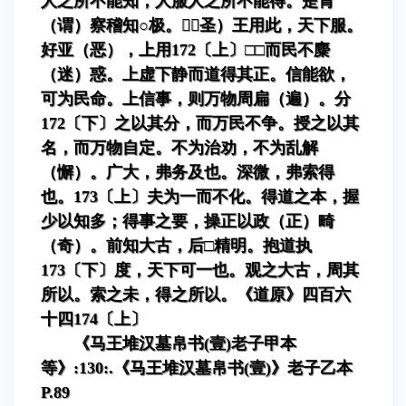
人之所不能知，人服人之所不能得。是胃
（谓）察稽知○极。（圣）王用此，天下服。
好亚（恶），上用172〔上〕□□而民不麋
（迷）惑。上虚下静而道得其正。信能欲，
可为民命。上信事，则万物周扁（遍）。分
172〔下〕之以其分，而万民不争。授之以其
名，而万物自定。不为治劝，不为乱解
（懈）。广大，弗务及也。深微，弗索得
也。173〔上〕夫为一而不化。得道之本，握
少以知多；得事之要，操正以政（正）畸
（奇）。前知大古，后□精明。抱道执
173〔下〕度，天下可一也。观之大古，周其
所以。索之未，得之所以。《道原》四百六
十四174〔上〕
《马王堆汉墓帛书(壹)老子甲本
等》:130:.《马王堆汉墓帛书(壹)》老子乙本
P.89