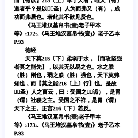
而【有以】215〔上〕奉于天者，唯又（有）
道者乎？是以（圣）人为而弗又（有），成
功而弗居也。若此其不欲见贤也。
《马王堆汉墓帛书(壹)老子甲本
等》:172:.《马王堆汉墓帛书(壹)》老子乙本
P.93
德经
天下莫215〔下〕柔弱于水，【而攻坚强
者莫之能先】，以其无以易之也。水之朕
（胜）刚也，弱之朕（胜）强也，天下莫弗
知也，而【莫之能216〔上〕行】也。是故
（圣）人之言云，曰：受国之（诟），是胃
（谓）社稷之主。受国之不祥，是胃（谓）
天下之王。正言216〔下〕若反。
《马王堆汉墓帛书(壹)老子甲本
等》:173:.《马王堆汉墓帛书(壹)》老子乙本
P.93