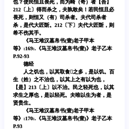
也？使民恒且畏死，而为畸（奇）者【吾】
212〔上〕得而杀之，夫孰敢矣！若民恒且必
畏死，则恒又（有）司杀者。夫代司杀者
杀，是代大匠斲。212〔下〕夫代大匠斲，则
希不伤其手。
《马王堆汉墓帛书(壹)老子甲本
等》:169:.《马王堆汉墓帛书(壹)》老子乙本
P.92-93
德经
人之饥也，以其取食之多，是以饥。百
生（姓）之不治也，以其上之有以为也，
【是】213〔上〕以不治。民之轻死也，以其
求生之厚也，是以轻死。夫唯以生为者，是
贤贵生。
《马王堆汉墓帛书(壹)老子甲本
等》:170:.《马王堆汉墓帛书(壹)》老子乙本
P.93