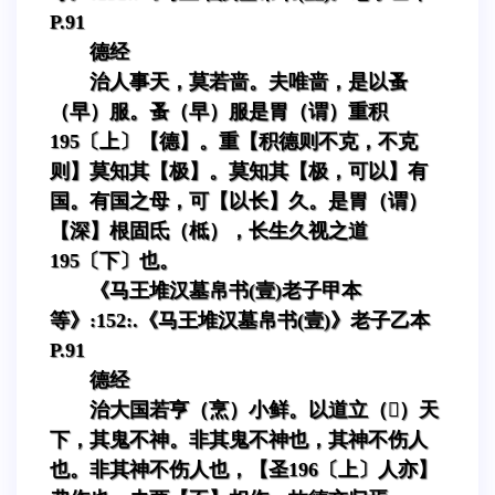
P.91
德经
治人事天，莫若啬。夫唯啬，是以蚤
（早）服。蚤（早）服是胃（谓）重积
195〔上〕【德】。重【积德则不克，不克
则】莫知其【极】。莫知其【极，可以】有
国。有国之母，可【以长】久。是胃（谓）
【深】根固氐（柢），长生久视之道
195〔下〕也。
《马王堆汉墓帛书(壹)老子甲本
等》:152:.《马王堆汉墓帛书(壹)》老子乙本
P.91
德经
治大国若亨（烹）小鲜。以道立（）天
下，其鬼不神。非其鬼不神也，其神不伤人
也。非其神不伤人也，【圣196〔上〕人亦】