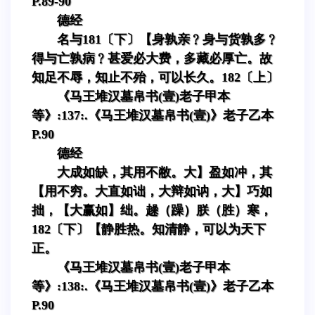
P.89-90
德经
名与181〔下〕【身孰亲﹖身与货孰多﹖
得与亡孰病﹖甚爱必大费，多藏必厚亡。故
知足不辱，知止不殆，可以长久。182〔上〕
《马王堆汉墓帛书(壹)老子甲本
等》:137:.《马王堆汉墓帛书(壹)》老子乙本
P.90
德经
大成如缺，其用不敝。大】盈如冲，其
【用不穷。大直如诎，大辩如讷，大】巧如
拙，【大赢如】绌。趮（躁）朕（胜）寒，
182〔下〕【静胜热。知清静，可以为天下
正。
《马王堆汉墓帛书(壹)老子甲本
等》:138:.《马王堆汉墓帛书(壹)》老子乙本
P.90