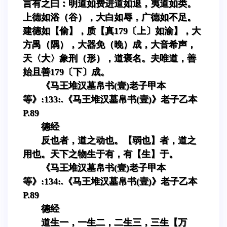
言有之曰：明道如费进道如退，夷道如类。
上德如浴（谷），大白如辱，广德如不足。
建德如【偷】，质【真179〔上〕如渝】，大
方禺（隅），大器免（晚）成，大音希声，
天〈大〉象刑（形），道褒名。夫唯道，善
始且善179〔下〕成。
《马王堆汉墓帛书(壹)老子甲本
等》:133:.《马王堆汉墓帛书(壹)》老子乙本
P.89
德经
反也者，道之动也。【弱也】者，道之
用也。天下之物生于有，有【生】于。
《马王堆汉墓帛书(壹)老子甲本
等》:134:.《马王堆汉墓帛书(壹)》老子乙本
P.89
德经
道生一，一生二，二生三，三生【万