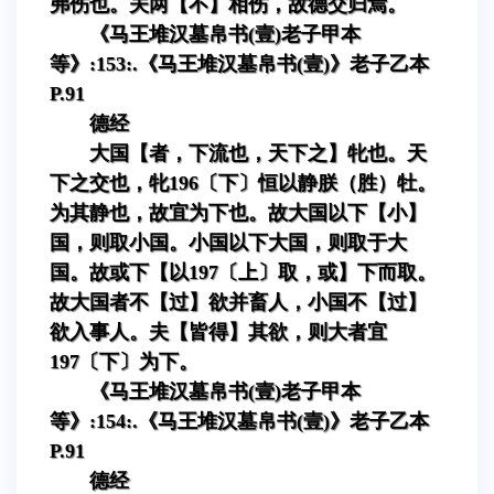
弗伤也。夫两【不】相伤，故德交归焉。
《马王堆汉墓帛书(壹)老子甲本
等》:153:.《马王堆汉墓帛书(壹)》老子乙本
P.91
德经
大国【者，下流也，天下之】牝也。天
下之交也，牝196〔下〕恒以静朕（胜）牡。
为其静也，故宜为下也。故大国以下【小】
国，则取小国。小国以下大国，则取于大
国。故或下【以197〔上〕取，或】下而取。
故大国者不【过】欲并畜人，小国不【过】
欲入事人。夫【皆得】其欲，则大者宜
197〔下〕为下。
《马王堆汉墓帛书(壹)老子甲本
等》:154:.《马王堆汉墓帛书(壹)》老子乙本
P.91
德经