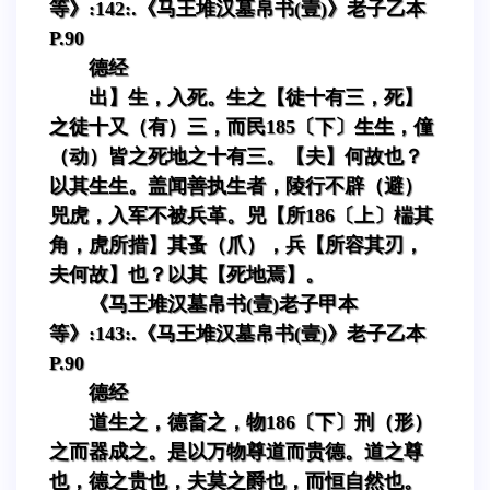
等》:142:.《马王堆汉墓帛书(壹)》老子乙本
P.90
德经
出】生，入死。生之【徒十有三，死】
之徒十又（有）三，而民185〔下〕生生，僮
（动）皆之死地之十有三。【夫】何故也？
以其生生。盖闻善执生者，陵行不辟（避）
兕虎，入军不被兵革。兕【所186〔上〕椯其
角，虎所措】其蚤（爪），兵【所容其刃，
夫何故】也？以其【死地焉】。
《马王堆汉墓帛书(壹)老子甲本
等》:143:.《马王堆汉墓帛书(壹)》老子乙本
P.90
德经
道生之，德畜之，物186〔下〕刑（形）
之而器成之。是以万物尊道而贵德。道之尊
也，德之贵也，夫莫之爵也，而恒自然也。