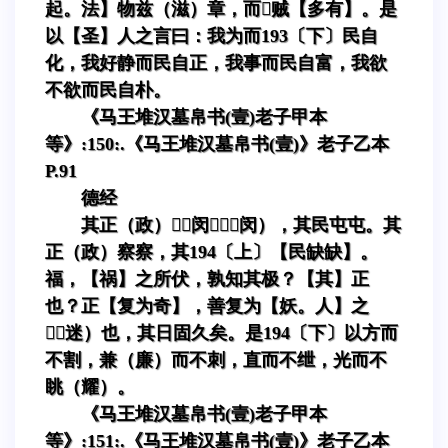
起。法】物兹（滋）章，而贼【多有】。是
以【圣】人之言曰：我为而193〔下〕民自
化，我好静而民自正，我事而民自富，我欲
不欲而民自朴。
《马王堆汉墓帛书(壹)老子甲本
等》:150:.《马王堆汉墓帛书(壹)》老子乙本
P.91
德经
其正（政）（闵）（闵），其民屯屯。其
正（政）察察，其194〔上〕【民缺缺】。
福，【祸】之所伏，孰知其极？【其】正
也？正【复为奇】，善复为【妖。人】之
（迷）也，其日固久矣。是194〔下〕以方而
不割，兼（廉）而不刺，直而不绁，光而不
眺（耀）。
《马王堆汉墓帛书(壹)老子甲本
等》:151:.《马王堆汉墓帛书(壹)》老子乙本