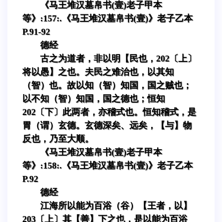
《马王堆汉墓帛书(壹)老子甲本
等》:157:.《马王堆汉墓帛书(壹)》老子乙本
P.91-92
德经
古之为道者，非以明【民也，202〔上〕
将以愚】之也。夫民之难治也，以其知
（智）也。故以知（智）知国，国之贼也；
以不知（智）知国，国之德也；恒知
202〔下〕此两者，亦稽式也。恒知稽式，是
胃（谓）玄德。玄德深矣、远矣，【与】物
反也，乃至大顺。
《马王堆汉墓帛书(壹)老子甲本
等》:158:.《马王堆汉墓帛书(壹)》老子乙本
P.92
德经
江海所以能为百浴（谷）【王者，以】
203〔上〕其【善】下之也，是以能为百浴