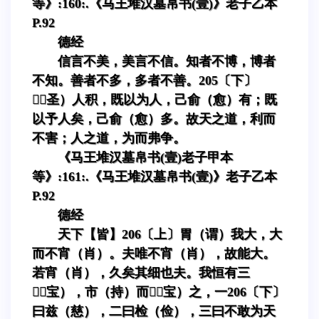
等》:160:.《马王堆汉墓帛书(壹)》老子乙本
P.92
德经
信言不美，美言不信。知者不博，博者
不知。善者不多，多者不善。205〔下〕
（圣）人积，既以为人，己俞（愈）有；既
以予人矣，己俞（愈）多。故天之道，利而
不害；人之道，为而弗争。
《马王堆汉墓帛书(壹)老子甲本
等》:161:.《马王堆汉墓帛书(壹)》老子乙本
P.92
德经
天下【皆】206〔上〕胃（谓）我大，大
而不宵（肖）。夫唯不宵（肖），故能大。
若宵（肖），久矣其细也夫。我恒有三
（宝），市（持）而（宝）之，一206〔下〕
曰兹（慈），二曰检（俭），三曰不敢为天