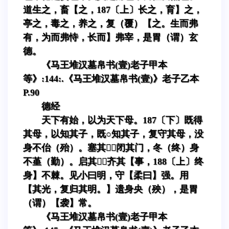
道生之，畜【之，187〔上〕长之，育】之，
亭之，毒之，养之，复（覆）【之。生而弗
有，为而弗恃，长而】弗宰，是胃（谓）玄
德。
《马王堆汉墓帛书(壹)老子甲本
等》:144:.《马王堆汉墓帛书(壹)》老子乙本
P.90
德经
天下有始，以为天下母。187〔下〕既得
其母，以知其子，既○知其子，复守其母，没
身不佁（殆）。塞其，闭其门，冬（终）身
不堇（勤）。启其，齐其【事，188〔上〕终
身】不棘。见小曰明，守【柔曰】强。用
【其光，复归其明。】遗身央（殃），是胃
（谓）【袭】常。
《马王堆汉墓帛书(壹)老子甲本