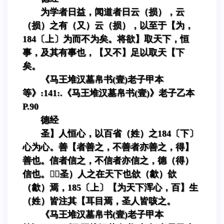
为学者日益，闻道者日云（损），云
（损）之有（又）云（损），以至于【为，
184〔上〕为而不为矣。将欲】取天下，恒
事，及其有事也，【又不】足以取天【下
矣。
《马王堆汉墓帛书(壹)老子甲本
等》:141:.《马王堆汉墓帛书(壹)》老子乙本
P.90
德经
圣】人恒心，以百省（姓）之184〔下〕
心为心。善【者善之，不善者亦善之，得】
善也。信者信之，不信者亦信之，德（得）
信也。（圣）人之在天下也欱（歙）欱
（歙）焉，185〔上〕【为天下浑心，百】生
（姓）皆注其【耳目焉，圣人皆咳之。
《马王堆汉墓帛书(壹)老子甲本