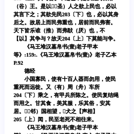
（谷）王。是以（圣）人之欲上民也，必以
其言下之；其欲先民203〔下〕也，必以其身
后之。故居上而民弗重也，居前而民弗害。
天下皆乐谁（推）而弗猒（厌）也，不
【以】其争与？故天204〔上〕下莫能与争。
《马王堆汉墓帛书(壹)老子甲本
等》:159:.《马王堆汉墓帛书(壹)》老子乙本
P.92
德经
小国寡民，使有十百人器而勿用，使民
重死而远徙。又（有）周（舟）车所
204〔下〕乘之，有甲兵所陈之。使民复结绳
而用之。甘其食，美其服，乐其俗，安其
居。（邻）国相望，犬之【声相】
205〔上〕闻，民至老死不相往来。
《马王堆汉墓帛书(壹)老子甲本