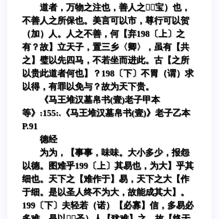
道者，万物之注也，善人之（宝）也，
不善人之所保也。美言可以市，尊行可以贺
（加）人。人之不善，何【弃198〔上〕之
有？故】立天子，置三乡〈卿〉，虽有【共
之】璧以先四马，不若坐而进此。古【之所
以贵此道者何也】？198〔下〕不胃（谓）求
以得，有罪以免与？故为天下贵。
《马王堆汉墓帛书(壹)老子甲本
等》:155:.《马王堆汉墓帛书(壹)》老子乙本
P.91
德经
为为，【事事，味味。大小多少，报怨
以德。图难乎199〔上〕其易也，为大】乎其
细也。天下之【难作于】易，天下之大【作
于细。是以圣人终不为大，故能成其大】。
199〔下〕夫轻若（诺）【必寡】信，多易必
多难，是以（圣）人【犹难】之，故【终于