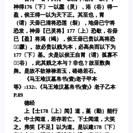
神得176〔下〕一以霝（灵），浴（谷）得一
盈，侯王得一以为天下正。其至也，胃
（谓）天毋已清将恐莲（裂），地毋已宁将
恐发，神毋【已灵将】177〔上〕恐歇，谷毋
已【盈】将渴（竭），侯王毋已贵以高将恐
（蹶）。故必贵以贱为本，必高矣而以下为
177〔下〕基。夫是以侯王自胃（谓）孤寡不
（谷），此其贱之本与﹖非也﹖故至数舆
舆。是故不欲禄禄若玉，硌硌若石。
《马王堆汉墓帛书(壹)老子甲本
等》:132:.《马王堆汉墓帛书(壹)》老子乙本
P.89
德经
上【士178〔上〕闻】道，堇（勤）能行
之。中士闻道，若存若亡。下士闻道，大笑
之。弗笑【不足】以为道。是以建178〔下〕