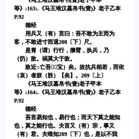
等》:163:.《马王堆汉墓帛书(壹)》老子乙本
P.92
德经
用兵又（有）言曰：吾不敢为主而为
客，不敢进寸而退208〔下〕尺。
是胃（谓）行行，攘臂，执兵，乃
（扔）敌。祸莫大于敌。
敌近○亡吾（宝）矣。故抗兵相若，而依
（哀）者朕（胜）【矣】。209〔上〕
《马王堆汉墓帛书(壹)老子甲本
等》:164:.《马王堆汉墓帛书(壹)》老子乙本
P.92
德经
吾言易知也，易行也；而天下莫之能知
也，莫之能行也。夫言又（有）宗，事又
（有）君。夫唯知209〔下〕也，是以不我