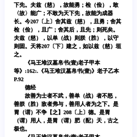
下先。夫兹（慈），故能勇；检（俭），敢
〈故〉能广；不敢为天下先，故能为成器
长。今207〔上〕舍其兹（慈），且勇；舍其
检（俭），且广；舍其后，且先；则死矣。
夫兹（慈），以单（战）则朕（胜），以守
则固。天将207〔下〕建之，如以兹（慈）垣
之。
《马王堆汉墓帛书(壹)老子甲本
等》:162:.《马王堆汉墓帛书(壹)》老子乙本
P.92
德经
故善为士者不武，善单（战）者不怒，
善朕（胜）敌者弗与，善用人者为之下。是
胃（谓）不争【之】208〔上〕德。是胃
（谓）用人，是胃（谓）肥（配）天，古之
极也。
《马王堆汉墓帛书(壹)老子甲本