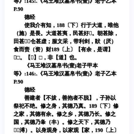
等》:145:.《马王堆汉墓帛书(壹)》老子乙本
P.90
德经
使我介有知，188〔下〕行于大道，唯他
（施）是畏。大道甚夷，民甚好。朝甚除，
田甚，仓甚虚；服文采，带利剑，猒（厌）
食而赍（资）财189〔上〕【有余，是谓】
□。【】□，非【道】也。
《马王堆汉墓帛书(壹)老子甲本
等》:146:.《马王堆汉墓帛书(壹)》老子乙本
P.90
德经
善建者【不拔，善抱者不脱】，子孙以
祭祀不绝。修之身，其德乃真。189〔下〕修
之家，其德有余。修之乡，其德乃长。修之
国，其德乃夆（丰）。修之天下，其德乃
（溥）。以身观身，以家观【家，190〔上〕