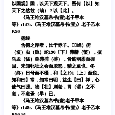
以国观】国，以天下观天下。吾何【以】知
天下之然兹（哉）？以【此】。
《马王堆汉墓帛书(壹)老子甲本
等》:147:.《马王堆汉墓帛书(壹)》老子乙本
P.90
德经
含德之厚者，比于赤子。（蜂）疠
（虿）虫（虺）蛇190〔下〕弗赫（螫），据
鸟孟（猛）兽弗捕（搏），骨筋弱柔而握
固。未知牝牡之会而朘怒，精之至也。冬
（终）日号而不嚘，和【之191〔上〕至也。
知和曰】常，知常曰明，益生【曰】祥，心
使气曰强。物【壮】则老，胃（谓）之不
道，不道蚤（早）已。
《马王堆汉墓帛书(壹)老子甲本
等》:148:.《马王堆汉墓帛书(壹)》老子乙本
P.90-91