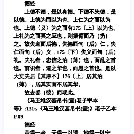
德经
上德不德，是以有德。下德不失德，是
以德。上德为而以为也。上仁为之而以为
也。上德〈义〉为之而有175〔上〕以为也。
上礼为之而莫之应也，则攘臂而乃（扔）
之。故失道而后德，失德而句（后）仁，失
仁而句（后）义，175〔下〕失义而句（后）
礼。夫礼者，忠信之泊（薄）也，而乱之首
也。前识者，道之华也，而愚之首也。是以
大丈夫居【其厚不】176〔上〕居其泊
（薄），居其实而不居其华。
故去罢（彼）而取此。
《马王堆汉墓帛书(壹)老子甲本
等》:131:.《马王堆汉墓帛书(壹)》老子乙本
P.89
德经
昔得一者，天得一以清，地得一以宁，