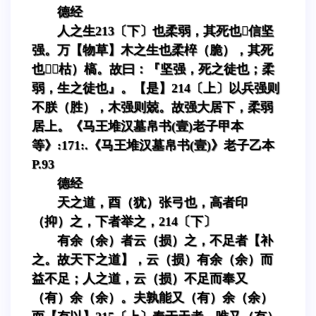
德经
人之生213〔下〕也柔弱，其死也信坚
强。万【物草】木之生也柔椊（脆），其死
也（枯）槁。故曰：『坚强，死之徒也；柔
弱，生之徒也』。【是】214〔上〕以兵强则
不朕（胜），木强则兢。故强大居下，柔弱
居上。《马王堆汉墓帛书(壹)老子甲本
等》:171:.《马王堆汉墓帛书(壹)》老子乙本
P.93
德经
天之道，酉（犹）张弓也，高者印
（抑）之，下者举之，214〔下〕
有余（余）者云（损）之，不足者【补
之。故天下之道】，云（损）有余（余）而
益不足；人之道，云（损）不足而奉又
（有）余（余）。夫孰能又（有）余（余）