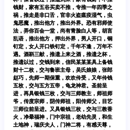
钱财，家有五谷买卖不推，专推一年四季之
祸，推走是非口舌，官非火盗瘟疫湿气，虫
鬼恶魔，推出他方，推出外界。恐有邪师使
法，弄你百会一堂，尚有青脸白人等，胡言
乱语，推出他方，押出外界，男人开口，铜
钉定，女人开口铁钉定，千年不逢，万年不
遇。酒斟三献，推遗上来之酒，推遗之杯，
推遗以过，交钱到来，信民某某某具上备钱
财十二枚，交与鲁班主母，吴氏娘娘，张郎
赵巧，先师一期保重，欢欢伶受，又年伶钱
五枚，交与五方五帝，龟龙神君。圣前呈
进，再具银钱三枚，交与三师教主，师祖师
爷，传度宗师，阴传师祖，阳传师父，目艺
三师位前呈进。又具银钱三枚，交与三教香
火，净晕福神，门中宗祖，老幼先灵，和生
土地神，瑞庆夫人，门神二将，有感天尊，