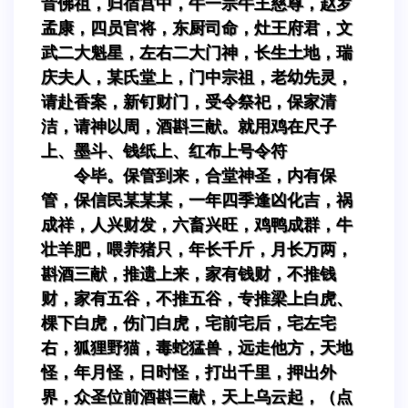
音佛祖，归宿宫中，牛一宗牛王慈尊，赵罗
孟康，四员官将，东厨司命，灶王府君，文
武二大魁星，左右二大门神，长生土地，瑞
庆夫人，某氏堂上，门中宗祖，老幼先灵，
请赴香案，新钉财门，受令祭祀，保家清
洁，请神以周，酒斟三献。就用鸡在尺子
上、墨斗、钱纸上、红布上号令符
令毕。保管到来，合堂神圣，内有保
管，保信民某某某，一年四季逢凶化吉，祸
成祥，人兴财发，六畜兴旺，鸡鸭成群，牛
壮羊肥，喂养猪只，年长千斤，月长万两，
斟酒三献，推遗上来，家有钱财，不推钱
财，家有五谷，不推五谷，专推梁上白虎、
棵下白虎，伤门白虎，宅前宅后，宅左宅
右，狐狸野猫，毒蛇猛兽，远走他方，天地
怪，年月怪，日时怪，打出千里，押出外
界，众圣位前酒斟三献，天上乌云起，（点