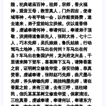
隍，祀典诸庙百神，祖师，宗师，香火福
神，观音王母，救苦真人，门外四吉，使者
域等神，今有平钱一会，以作船资路费，速
去速来，弟子堂前站立拱候。伏以道香得
香，虔诚奉请何神，奉请何以，奉请弟子顶
敬，洪洲得道鲁班先人，张郎大将，七十二
人，巧木先师，吴氏娘娘，鲁氏姑娘，行动
驾马土地神，车马出在何州？车马出在何
县？车马出在鲁国泸州，龙兴府龙兴县，千
里请来降下登车，喜喜降下玉马，请降香案
之前，证明树立修造华堂，保安功德，恭真
焚香。虔诚奉请，张郎赵巧先师，曲尺墨斗
先师，斧头锛锄先师，画挂纯墨先师，请在
香案之前，来有三请，去有三呼，送柱绪
民，信氏某某某树立修造华堂，保家清洁。
三柱真香，虔诚奉请，奉请何以，奉请东方