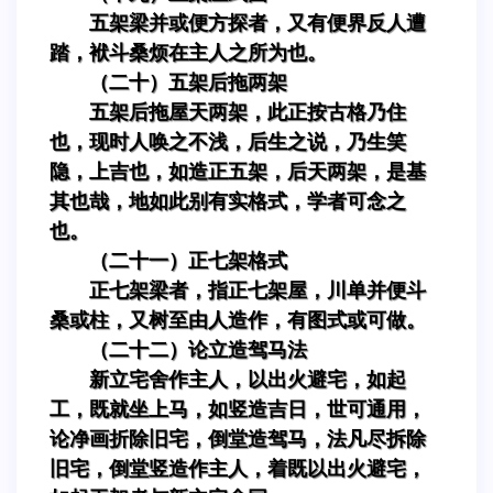
五架梁并或便方探者，又有便界反人遭
踏，袱斗桑烦在主人之所为也。
（二十）五架后拖两架
五架后拖屋天两架，此正按古格乃住
也，现时人唤之不浅，后生之说，乃生笑
隐，上吉也，如造正五架，后天两架，是基
其也哉，地如此别有实格式，学者可念之
也。
（二十一）正七架格式
正七架梁者，指正七架屋，川单并便斗
桑或柱，又树至由人造作，有图式或可做。
（二十二）论立造驾马法
新立宅舍作主人，以出火避宅，如起
工，既就坐上马，如竖造吉日，世可通用，
论净画折除旧宅，倒堂造驾马，法凡尽拆除
旧宅，倒堂竖造作主人，着既以出火避宅，