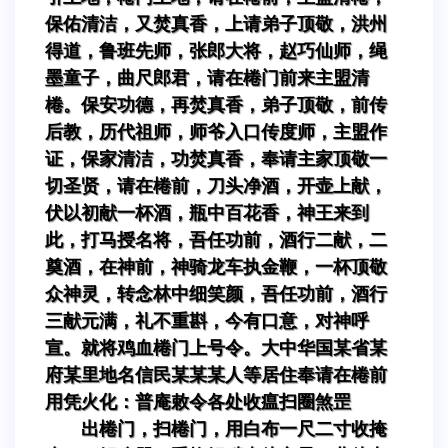
保佑清洁，又焚真香，上请弟子顶敬，洪州
得道，鲁班先师，张郎大将，赵巧仙师，绳
墨童子，曲尺郎君，请在棬门前来主盟清
棬。保安功德，再焚真香，弟子顶敬，前传
后教，历代祖师，师爷入口传度师，主盟作
证，保家清洁，功焚真香，奉请主家顶敬一
切圣贤，请在棬前，刀头净酒，开壶上献，
伏以初献一杯酒，瓶中百花香，神王来到
此，打马授名将，吾任功前，酒行二献，二
奠酒，在神前，神骑龙车执金鞭，一杯顶敬
众神灵，转念林中细笑颜，吾任功前，酒行
三献元满，礼不重斟，今有口意，对神呼
宣。就将鸡血棬门上号令。大中华国某省某
府某里地名信民某某某人等居住奉请在棬前
用凭火化：普庵敕令各处收瘟扫圈煞罡
出棬门，扫棬门，用白布一尺二寸收掩