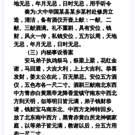
地无忌，年月无忌，日时无忌，用手听令
奏为:大中华国某县某乡某村处修房立
造，清洁，备有酒仪开壶上献：一献、二
献、三献酒满。礼不重斟，具有安位，钱
财，风火一传，私钱安位，五方以周，天地
无忌，年月无忌，日时无忌。
（三）内秘事设香案
安马弟子执鸡祭马，祭梁上梁，花红金
谢，马回避，大吉大利，上上大吉利。恭喜
发财，姜太公在此，百无禁忌。安位五方酒
仪，五色布各一尺二寸。酒斟三献南北东西
中方青赤白黄黑帝龙降香堂镇守南东中西北
方到天明，似等明日皆元满，弟子钱财恭
请，钱财宝马南东北、中西方龙神转回乡。
放了北东南中西方，黑青赤黄白所龙神锁家
庭，以等弟子皆元满，教谢以后，分五方用
布一尺二寸。