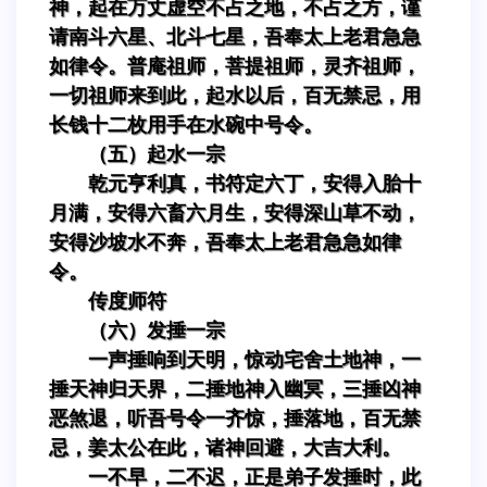
神，起在万丈虚空不占之地，不占之方，谨
请南斗六星、北斗七星，吾奉太上老君急急
如律令。普庵祖师，菩提祖师，灵齐祖师，
一切祖师来到此，起水以后，百无禁忌，用
长钱十二枚用手在水碗中号令。
（五）起水一宗
乾元亨利真，书符定六丁，安得入胎十
月满，安得六畜六月生，安得深山草不动，
安得沙坡水不奔，吾奉太上老君急急如律
令。
传度师符
（六）发捶一宗
一声捶响到天明，惊动宅舍土地神，一
捶天神归天界，二捶地神入幽冥，三捶凶神
恶煞退，听吾号令一齐惊，捶落地，百无禁
忌，姜太公在此，诸神回避，大吉大利。
一不早，二不迟，正是弟子发捶时，此