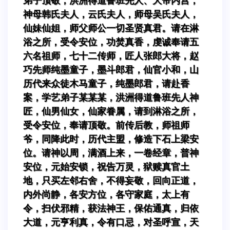
弟子顶敬，洪洲得道鲁班先人、大帝内宫，
神母韩氏夫人，云氏夫人，师母吴氏夫人，
仙妹仙姐，师父师公一切圣贤真君。请在淋
浴之所，受令安位，功焚真香，虔诚奉请五
六名祖师，七十二传师，匠人张郎大将，赵
巧先师纯墨童子，墨斗郎君，仙官小和，山
历代来众徒木马童子，纯墨郎君，请赴香
案，学艺弟子某某某，洪洲得道鲁班先人神
匠，仙男仙女，仙家眷属，请到淋浴之所，
受令安位，奉请顶敬。前传后教，师祖师
爷，同降此时，历代主盟，修造下石上梁安
位。请神以周，满酒上来，一卷经章，普神
安位，元始安锁，祝告万灵，狱赎真官土
地，只买左邻右舍，不得妄敬，回向正道，
内外尚静，各安方位，各守家庭，太上有
令，扫伏邪精，获法神王，保佑通真，归依
大道，元亨利真，令有口忌，对圣呼宣，天