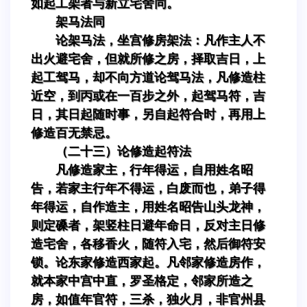
如起工架者与新立宅舍同。
架马法同
论架马法，坐宫修房架法：凡作主人不
出火避宅舍，但就所修之房，择取吉日，上
起工驾马，却不向方道论驾马法，凡修造柱
近空，到丙或在一百步之外，起驾马符，吉
日，其日起随时事，另自起符合时，再用上
修造百无禁忌。
（二十三）论修造起符法
凡修造家主，行年得运，自用姓名昭
告，若家主行年不得运，白废而也，弟子得
年得运，自作造主，用姓名昭告山头龙神，
则定磉者，架竖柱日避年命日，反对主日修
造宅舍，各移香火，随符入宅，然后御符安
锁。论东家修造西家起。凡邻家修造房作，
就本家中宫中直，罗圣格定，邻家所造之
房，如值年官符，三杀，独火月，非官州县