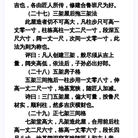
吉也，各由匠人所传，修建合鲁班尺为好。
（二十七）三架屋后拖三架法
此屋造者切不可高大，凡柱步只可高一
丈零一寸，柱栋高柱一丈二尺一寸，段深五
尺六寸，阔一丈一尺，次间一丈零一寸，此
法为则为称也。
评曰：凡人创建三架，般尽须从吉上
量，阔夹高低，依法后，子孙必出好郎。
（二十八）五架房子格
五架三间拖后一柱步用一丈零八寸，伸
高一丈二尺一寸，地基宽狭，随匠人加减。
诗曰：三门五架屋，偏大可量，按鲁尺
材实，顺利柱，然多吉庆横财也。
（二十九）正七架三间格
七架堂高大，凡架造此屋，合用前后柱
高一丈二尺六寸，栋高一丈零六寸，段长四