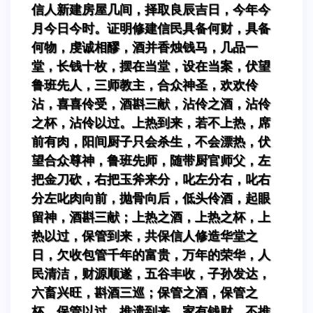
信人新建房屋几间，择取良辰吉日，今年今
月今日今时。证明修建信民具备何财，具备
何物，虔诚相醪，酒并香烛钱马，几品一
堂，长钱十枚，摆在当堂，设在当案，伏望
鲁班先人，三师教主，合众神圣，欢欢伶
沾，喜喜伶受，酒斟三献，沾伶之酒，沾伶
之杯，沾伶以过。上热到来，若不上热，席
前有肉，阳间厨子只会杀生，不会漂热，伏
望合众尊神，鲁班先师，随带厨官师父，左
把金刀砍，右把玉斧来分，叱左分右，叱右
分左叱肉向前，抛骨向后，低头伶酒，起眼
留神，酒斟三献；上热之酒，上热之杯，上
热以过，保管到来，共保信人修造华堂之
日，欠收包管千年的富贵，万年的荣华，人
民清洁，财源顺遂，五谷丰收，子孙发达，
六畜兴旺，斟酒三巡；保管之酒，保管之
杯，保管以过，推遗到来，家有钱财，不推