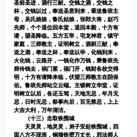
圣前圣进，酒行三献。交钱之酒，交钱之
杯，交钱以过，奉送圣君到来，晕送鲁班主
母，吴氏娘娘，鲁氏姑娘，张郎大将，赵巧
先师，个个退位回本堂，退回本殿，十方有
请，望圣降临。五方五帝，宅龙神君，镇守
家庭，三师教主，证明树立，酒斟三献，奉
送之酒，奉送之杯，奉送以毕，化钱到来，
火化钱，云路开，一钱化作万钱，秉鲁班先
师伶钱去，祸门紧，福门开，钱财各枚交得
明，十方有请降来临，伏望三师教主在阴保
佑。鲁班先师站立云端。主锁树立华堂，证
明树立以后，各还玉驾，天地无忌，年月无
忌，日时无忌，祭事向后，百无禁忌，上上
大吉大利，万年清洁。
（十三）念取铁围城
天灵灵，地灵灵，弟子安起铁围城，四
面八方不现形，铜墙铁壁万丈长，邪法师人