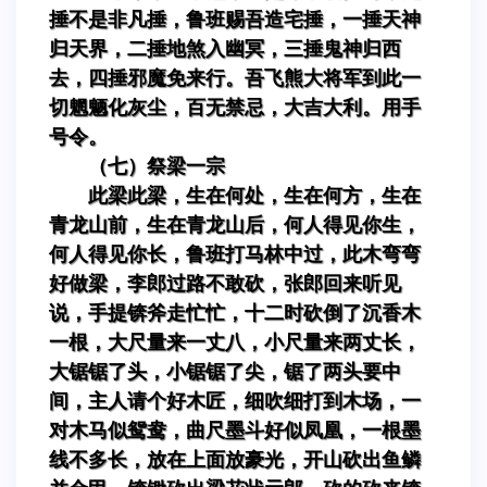
捶不是非凡捶，鲁班赐吾造宅捶，一捶天神
归天界，二捶地煞入幽冥，三捶鬼神归西
去，四捶邪魔免来行。吾飞熊大将军到此一
切魍魉化灰尘，百无禁忌，大吉大利。用手
号令。
（七）祭梁一宗
此梁此梁，生在何处，生在何方，生在
青龙山前，生在青龙山后，何人得见你生，
何人得见你长，鲁班打马林中过，此木弯弯
好做梁，李郎过路不敢砍，张郎回来听见
说，手提锛斧走忙忙，十二时砍倒了沉香木
一根，大尺量来一丈八，小尺量来两丈长，
大锯锯了头，小锯锯了尖，锯了两头要中
间，主人请个好木匠，细吹细打到木场，一
对木马似鸳鸯，曲尺墨斗好似凤凰，一根墨
线不多长，放在上面放豪光，开山砍出鱼鳞