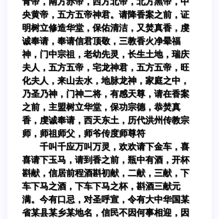
青帝，南方赤帝，西方北帝，北方黑帝，中
央黄帝，五方五帝神君。请降香案之前，证
明树立修造华堂，保佑清洁，又焚真香，虔
诚奉请，奉请信君顶敬，三教香火净晕福
神，门中宗祖，老幼先灵，长生土地，瑞庆
夫人，五方五帝，宅龙神君，五方五帝，旺
化夫人，来山去水，地脉龙神，家庭之中，
乃圣乃神，门神二将，有感天尊，请在香案
之前，主盟树立华堂，保功宗德，恭焚真
香，虔诚奉请，西天东土，历代洪州传教宗
师，师祖师父，师爷传度师尊符
千叫千应万叫万灵，欢欢请下金车，喜
喜请下玉马，请到香之前，瓶中有酒，开杯
斟献，信居前程酒斟初献，二献，三献，下
车下马之酒，下车下马之杯，斟酒三献元
满。今有口忌，对圣呼宣，令有大中华国某
省某县某乡某地名，信民不因何事相迎，因