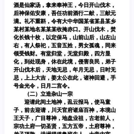
酒是仙家汤，拿来奉神王，今日开山伐木，
后神保佑安康，吾任功前酒行二献，三献元
满。礼不重斟，令有大中华国某省某县某乡
某村某地名某某某收掩赤口。开山伐木，焚
化长钱十枚，以定保马，山前山后，山左山
右，有人祭祀，五音五姓，男女孤魂，同来
领受钱财。有堂归堂，无堂归殿，四方显
化，到处现身，休在此境，侵害良民，弟子
开山伐木后，天地无忌，年月无忌，日时无
忌，上上大吉，姜太公在此，诸神回避，手
号金光令，日月二宫令。
（二）立造杂山一宗
迎请此间土地神，厾云报马，使马童
子，前去迎请，川天官府诸庙百神，本境山
王天子，广目尊神，地盘业祖，古老前人，
宗功土府一切圣贤，五方五帝，土府尊神，