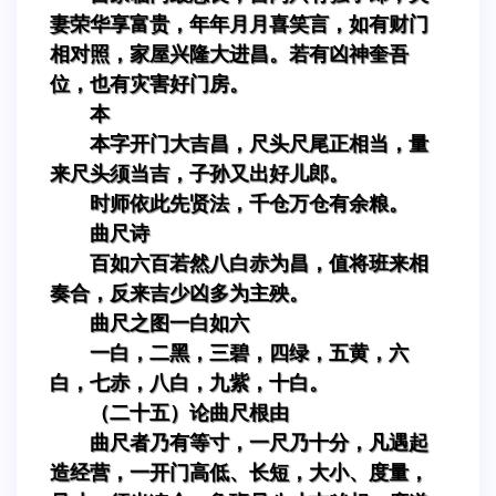
妻荣华享富贵，年年月月喜笑言，如有财门
相对照，家屋兴隆大进昌。若有凶神奎吾
位，也有灾害好门房。
本
本字开门大吉昌，尺头尺尾正相当，量
来尺头须当吉，子孙又出好儿郎。
时师依此先贤法，千仓万仓有余粮。
曲尺诗
百如六百若然八白赤为昌，值将班来相
奏合，反来吉少凶多为主殃。
曲尺之图一白如六
一白，二黑，三碧，四绿，五黄，六
白，七赤，八白，九紫，十白。
（二十五）论曲尺根由
曲尺者乃有等寸，一尺乃十分，凡遇起
造经营，一开门高低、长短，大小、度量，