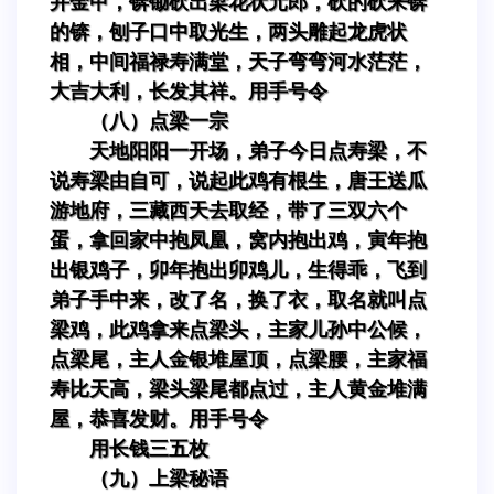
并金甲，锛锄砍出梁花状元郎，砍的砍来锛
的锛，刨子口中取光生，两头雕起龙虎状
相，中间福禄寿满堂，天子弯弯河水茫茫，
大吉大利，长发其祥。用手号令
（八）点梁一宗
天地阳阳一开场，弟子今日点寿梁，不
说寿梁由自可，说起此鸡有根生，唐王送瓜
游地府，三藏西天去取经，带了三双六个
蛋，拿回家中抱凤凰，窝内抱出鸡，寅年抱
出银鸡子，卯年抱出卯鸡儿，生得乖，飞到
弟子手中来，改了名，换了衣，取名就叫点
梁鸡，此鸡拿来点梁头，主家儿孙中公候，
点梁尾，主人金银堆屋顶，点梁腰，主家福
寿比天高，梁头梁尾都点过，主人黄金堆满
屋，恭喜发财。用手号令
用长钱三五枚
（九）上梁秘语