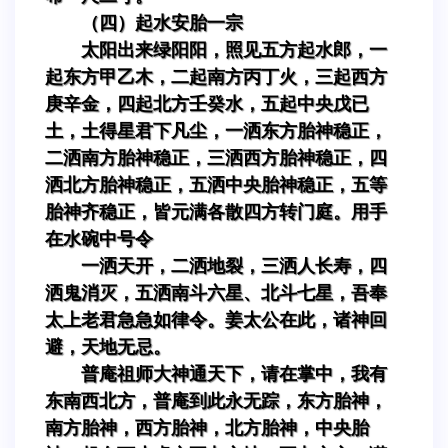
（四）起水安胎一宗
太阳出来绿阳阳，照见五方起水郎，一
起东方甲乙木，二起南方丙丁火，三起西方
庚辛金，四起北方壬癸水，五起中央戊已
土，土得星君下凡尘，一洒东方胎神稳正，
二洒南方胎神稳正，三洒西方胎神稳正，四
洒北方胎神稳正，五洒中央胎神稳正，五等
胎神齐稳正，皆元满各散四方转门庭。用手
在水碗中号令
一洒天开，二洒地裂，三洒人长寿，四
洒鬼消灭，五洒南斗六星、北斗七星，吾奉
太上老君急急如律令。姜太公在此，诸神回
避，天地无忌。
普庵祖师大神通天下，请在掌中，我有
东南西北方，普庵到此永无踪，东方胎神，
南方胎神，西方胎神，北方胎神，中央胎