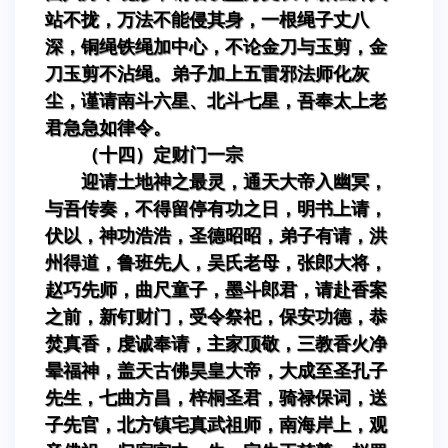
站不拢，万法不能侵其身，一根绳子丈八
深，铜绳铁绳加中心，不论金刀与玉剪，金
刀玉剪不沾绳。弟子加上五雷邪法师化灰
尘，谨请南斗六星、北斗七星，吾奉太上老
君急急如律令。
（十四）定财门一宗
迎请土地神之最灵，通天大帝入幽冥，
与吾传奏，不得留停有功之日，明书上请，
伏以，神功浩浩，圣德昭昭，弟子有请，洪
州得道，鲁班先人，吴氏老母，张郎大将，
赵巧先师，曲尺童子，墨斗郎君，请赴香案
之前，新钉财门，受令祭祀，保安功德，恭
焚真香，虔诚奉请，主家顶敬，三教香火净
晕福神，盖天古佛昊皇大帝，大成至圣孔子
先生，七曲方昌，梓桐圣君，骑禄保词，送
子先官，北方镇宅真武祖师，南海岸上，观