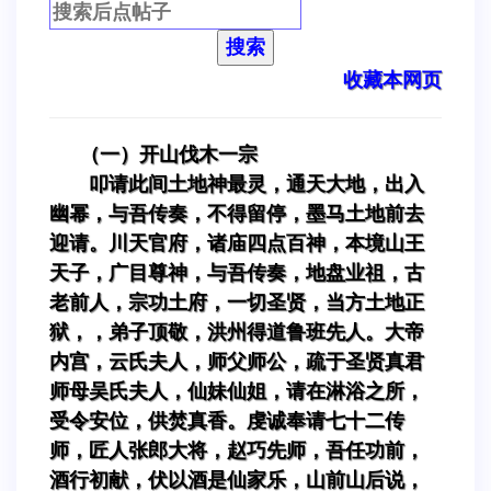
搜索
收藏本网页
（一）开山伐木一宗
叩请此间土地神最灵，通天大地，出入
幽幂，与吾传奏，不得留停，墨马土地前去
迎请。川天官府，诸庙四点百神，本境山王
天子，广目尊神，与吾传奏，地盘业祖，古
老前人，宗功土府，一切圣贤，当方土地正
狱，，弟子顶敬，洪州得道鲁班先人。大帝
内宫，云氏夫人，师父师公，疏于圣贤真君
师母吴氏夫人，仙妹仙姐，请在淋浴之所，
受令安位，供焚真香。虔诚奉请七十二传
师，匠人张郎大将，赵巧先师，吾任功前，
酒行初献，伏以酒是仙家乐，山前山后说，