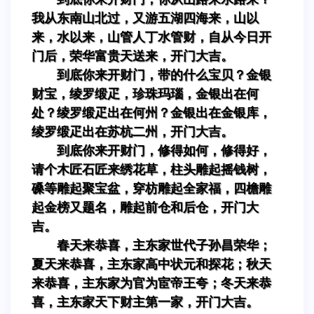
我从东南山北过，又游五湖四海来，山以
来，水以来，山管人丁水管财，自从今日开
门后，荣华富贵天送来，开门大吉。
到底你来开财门，带的什么宝贝？金银
财宝，绫罗缎疋，珍珠玛瑙，金银出在何
处？绫罗缎疋出在何州？金银出在金银库，
绫罗缎疋出在苏杭二州，开门大吉。
到底你来开财门，修得如何，修得好，
请个木匠石匠来绣花草，柱头雕起摇钱树，
磉等雕起聚宝盆，穿枋雕起全家福，四檐雕
起金榜又题名，雕起前仓和后仓，开门大
吉。
春天来恭喜，主东家世代子孙昌荣华；
夏天来恭喜，主东家高中状元和探花；秋天
来恭喜，主东家为官为宦帝王夸；冬天来恭
喜，主东家天下财主第一家，开门大吉。