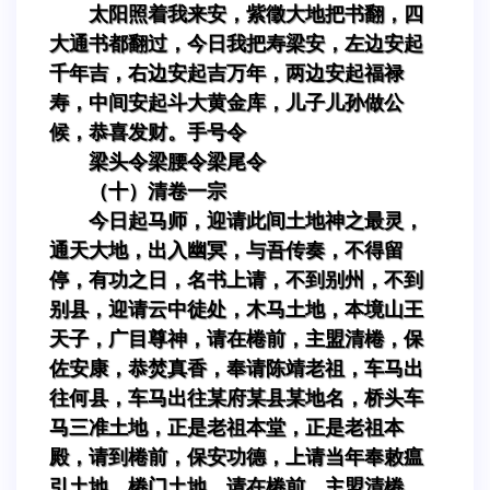
太阳照着我来安，紫徵大地把书翻，四
大通书都翻过，今日我把寿梁安，左边安起
千年吉，右边安起吉万年，两边安起福禄
寿，中间安起斗大黄金库，儿子儿孙做公
候，恭喜发财。手号令
梁头令梁腰令梁尾令
（十）清卷一宗
今日起马师，迎请此间土地神之最灵，
通天大地，出入幽冥，与吾传奏，不得留
停，有功之日，名书上请，不到别州，不到
别县，迎请云中徒处，木马土地，本境山王
天子，广目尊神，请在棬前，主盟清棬，保
佐安康，恭焚真香，奉请陈靖老祖，车马出
往何县，车马出往某府某县某地名，桥头车
马三准土地，正是老祖本堂，正是老祖本
殿，请到棬前，保安功德，上请当年奉敕瘟
引土地，棬门土地，请在棬前，主盟清棬，