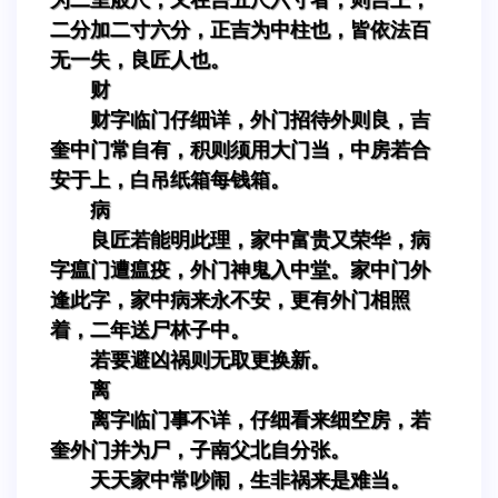
二分加二寸六分，正吉为中柱也，皆依法百
无一失，良匠人也。
财
财字临门仔细详，外门招待外则良，吉
奎中门常自有，积则须用大门当，中房若合
安于上，白吊纸箱每钱箱。
病
良匠若能明此理，家中富贵又荣华，病
字瘟门遭瘟疫，外门神鬼入中堂。家中门外
逢此字，家中病来永不安，更有外门相照
着，二年送尸林子中。
若要避凶祸则无取更换新。
离
离字临门事不详，仔细看来细空房，若
奎外门并为尸，子南父北自分张。
天天家中常吵闹，生非祸来是难当。