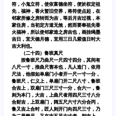
符，小鬼立符，使依富德坐符，便於权定祖
先，福神，香火暂旧空界，将符使点起，在
邻家所修之房转而为吉，等后月吉过视，本
家住房，当初定方道无煞，然而要奉祖先香
火福神，所以使邻家造之房吉也，画挂绳墨
吉日，宜天德月德，宜用三日几紫值日时大
吉大利也。
（二十四）鲁班真尺
按鲁班尺乃曲尺一尺四寸四分，其间有
八尺一寸，推曲尺害本也，凡人造门，依用
尺法，他假如单扇门小者开一尺一寸一分，
鲁班尺，仁义上，单扇门开二尺八寸，鲁班
合吉上，双扇门三尺三寸一分，合六一，鲁
则为本门，大吉，上曲尺者用四尺三寸八分
合财吉，上双扇门，阔五尺六寸六分合丙，
鲁又吉上合时，匠人则开门向四尺三寸，乃
为二里般尺，又在吉五尺六寸者，则吉上，