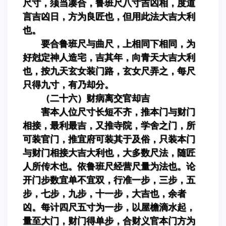
尺寸，须当凑合，鲁班尺八寸吉凶相，度道
言吉凶日，方为良匠也，但用此法大吉大利
也。
要合鲁班尺与曲尺，上相同下相同，为
好尅定神人造宅，吉其年，向青天大吉大利
也，按九天玄女装门路，玄女尺弄之，每尺
只得九寸，有乃却分。
（二十六）财病离交官却吉
害本人位尺寸长短不齐，推本门与财门
相接，最利最吉，又推寺院，学舍之门，所
可装官门，推宜府可装其于及俗，只装本门
与财门相接大吉大利也，大多数尺法，随匠
人所传木也。依鲁班尺经营尺量为法也。论
开门步数宜单不宜双，行准一步，三步，五
步，七步，九步，十一步，大吉也，余者
凶。每计四尺五寸为一步，以屋檐滴水起，
量至大门，财门得单步，合财义官本门方为