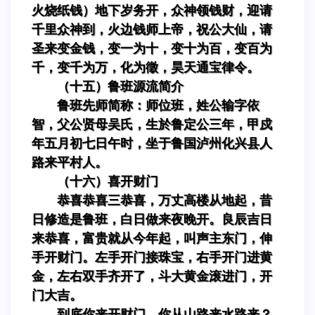
火烧纸钱）地下岁务开，众神领钱财，迎请
千里众神到，火边钱师上帝，祝公大仙，请
圣来变金钱，变一为十，变十为百，变百为
千，变千为万，化为徵，昊天通宝律令。
（十五）鲁班源流简介
鲁班先师简称：师位班，姓公输字依
智，父公贤母吴氏，生於鲁定公三年，甲戍
年五月初七日午时，坐于鲁国泸州化兴县人
路来平村人。
（十六）喜开财门
恭喜恭喜三恭喜，万丈高楼从地起，昔
日修造是鲁班，白日做来夜晚开。良辰吉日
来恭喜，富贵就从今年起，叫声主东门，伸
手开财门。左手开门接珠宝，右手开门进黄
金，左右双手齐开了，斗大黄金滚进门，开
门大吉。
到底你来开财门，你从山路来水路来？