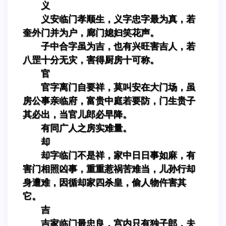
义
义安临门孝顺生，义字忠字最为真，若
奎外门并为户，廊门媳妇笑花声。
子中合字虽为吉，也有兴旺害吉人，若
八罡十分无灾，害得厨房十可称。
官
官字离门自要祥，莫叫安在大门场，虽
房公事亲临府，富贵中庭若要防，门生贵子
其必出，当官儿郎必早降。
有同广人之房实难量。
却
却字临门不是祥，家中日日事如麻，有
害门相照凶事，重重惹祸苦难当，儿孙行却
身遭难，因循却家四杀皇，偷人物仵害其
它。
吉
吉家临门最忠良，宫内只有独子郎，夫