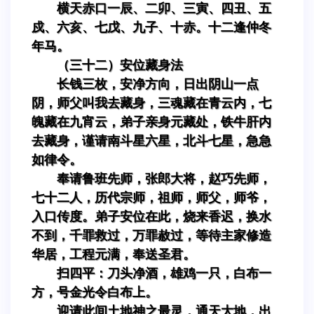
横天赤口一辰、二卯、三寅、四丑、五
戍、六亥、七戊、九子、十赤。十二逢仲冬
年马。
（三十二）安位藏身法
长钱三枚，安净方向，日出阴山一点
阴，师父叫我去藏身，三魂藏在青云内，七
魄藏在九宵云，弟子亲身元藏处，铁牛肝内
去藏身，谨请南斗星六星，北斗七星，急急
如律令。
奉请鲁班先师，张郎大将，赵巧先师，
七十二人，历代宗师，祖师，师父，师爷，
入口传度。弟子安位在此，烧来香迟，换水
不到，千罪救过，万罪赦过，等待主家修造
华居，工程元满，奉送圣君。
扫四平：刀头净酒，雄鸡一只，白布一
方，号金光令白布上。
迎请此间土地神之最灵，通天大地，出