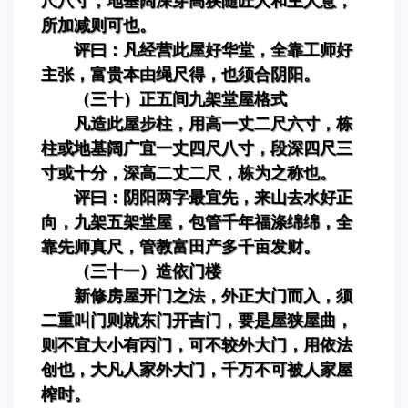
尺八寸，地基阔深穿高狭随匠人和主人意，
所加减则可也。
评曰：凡经营此屋好华堂，全靠工师好
主张，富贵本由绳尺得，也须合阴阳。
（三十）正五间九架堂屋格式
凡造此屋步柱，用高一丈二尺六寸，栋
柱或地基阔广宜一丈四尺八寸，段深四尺三
寸或十分，深高二丈二尺，栋为之称也。
评曰：阴阳两字最宜先，来山去水好正
向，九架五架堂屋，包管千年福涤绵绵，全
靠先师真尺，管教富田产多千亩发财。
（三十一）造依门楼
新修房屋开门之法，外正大门而入，须
二重叫门则就东门开吉门，要是屋狭屋曲，
则不宜大小有丙门，可不较外大门，用依法
创也，大凡人家外大门，千万不可被人家屋
榨时。