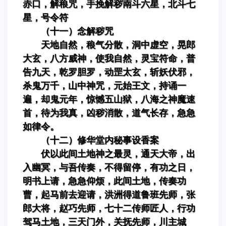
赤口，解稂咒，手挽解秽南斗六星，北斗七
星，号令符
（十一）念解秽咒
天地自然，稂气分散，洞中虚空，晃郎
大玄，八方威神，使我自然，灵宝符命，普
告九天，乾罗胆罗，动罡太玄，斩妖伏邪，
杀鬼万千，山中神咒，元始王文，持诵一
遍，却鬼元年，惊憾五山狱，八海之神魔速
首，待为我真，凶秽消散，道气长存，急急
如律令。
（十二）修华堂内秘事设香案
伏以此间土地神之最灵，通天大帝，出
入幽冥，与吾传奏，不得留停，有功之日，
明书上请，急急仰烦，此间土地，传奏功
曹，起马前去迎请，洪洲得道鲁班先师，张
郎大将，赵巧先师，七十二传师匠人，行功
驾马土地，三天门外，关抚先师，川主城