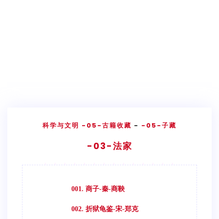
科学与文明
-05-古籍收藏
-
-05-子藏
-03-法家
001. 商子-秦-商鞅
002. 折狱龟鉴-宋-郑克