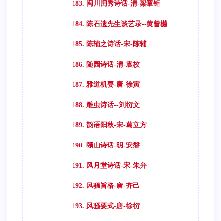
183. 闽川闺秀诗话-清-梁章钜
184. 陈石遗先生谈艺录--黄曾樾
185. 陈辅之诗话-宋-陈辅
186. 随园诗话-清-袁枚
187. 雅道机要-唐-徐寅
188. 雕虫诗话--刘衍文
189. 韵语阳秋-宋-葛立方
190. 颐山诗话-明-安磐
191. 风月堂诗话-宋-朱弁
192. 风骚旨格-唐-齐己
193. 风骚要式-唐-徐衍