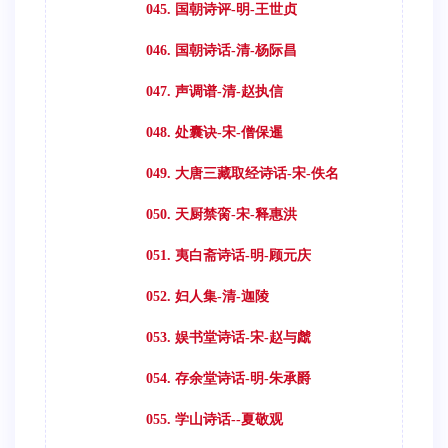
045. 国朝诗评-明-王世贞
046. 国朝诗话-清-杨际昌
047. 声调谱-清-赵执信
048. 处囊诀-宋-僧保暹
049. 大唐三藏取经诗话-宋-佚名
050. 天厨禁脔-宋-释惠洪
051. 夷白斋诗话-明-顾元庆
052. 妇人集-清-迦陵
053. 娱书堂诗话-宋-赵与虤
054. 存余堂诗话-明-朱承爵
055. 学山诗话--夏敬观