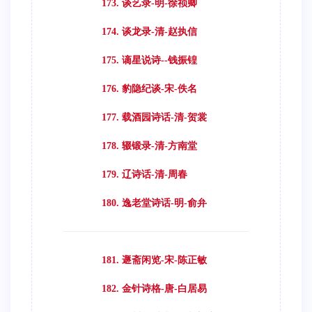
173. 谈艺录-明-徐祯卿
174. 谈龙录-清-赵执信
175. 谪星说诗--钱振锽
176. 豹隐纪谈-宋-佚名
177. 载酒园诗话-清-贺裳
178. 辍锻录-清-方南堂
179. 辽诗话-清-周春
180. 逸老堂诗话-明-俞弁
181. 遯斋闲览-宋-陈正敏
182. 金针诗格-唐-白居易