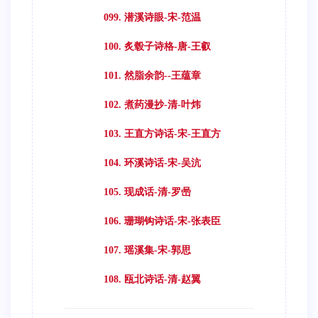
099. 潜溪诗眼-宋-范温
100. 炙毂子诗格-唐-王叡
101. 然脂余韵--王蕴章
102. 煮药漫抄-清-叶炜
103. 王直方诗话-宋-王直方
104. 环溪诗话-宋-吴沆
105. 现成话-清-罗喦
106. 珊瑚钩诗话-宋-张表臣
107. 瑶溪集-宋-郭思
108. 瓯北诗话-清-赵翼