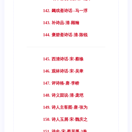
142. 蠲戏斋诗话--马一浮
143. 补诗品-清-顾翰
144. 褒碧斋诗话-清-陈锐
145. 西清诗话-宋-蔡绦
146. 观林诗话-宋-吴聿
147. 评诗格-唐-李峤
148. 诗义固说-清-庞垲
149. 诗人主客图-唐-张为
150. 诗人玉屑-宋-魏庆之
151. 诗史-宋-蔡居厚-3卷