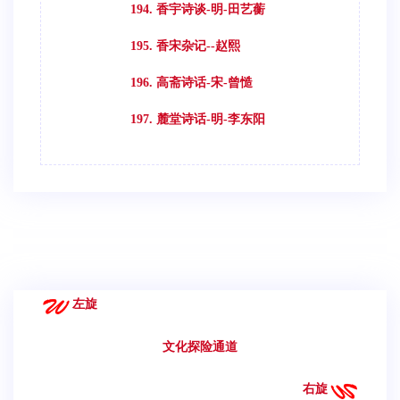
194. 香宇诗谈-明-田艺蘅
195. 香宋杂记--赵熙
196. 高斋诗话-宋-曾慥
197. 麓堂诗话-明-李东阳
左旋
文化探险通道
右旋