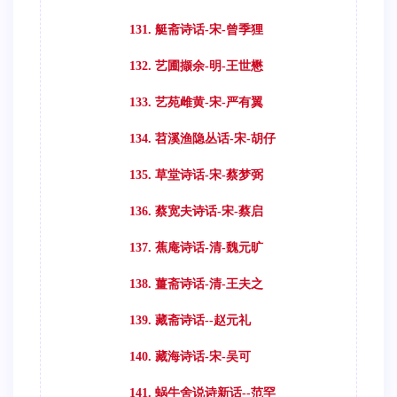
131. 艇斋诗话-宋-曾季狸
132. 艺圃撷余-明-王世懋
133. 艺苑雌黄-宋-严有翼
134. 苕溪渔隐丛话-宋-胡仔
135. 草堂诗话-宋-蔡梦弼
136. 蔡宽夫诗话-宋-蔡启
137. 蕉庵诗话-清-魏元旷
138. 薑斋诗话-清-王夫之
139. 藏斋诗话--赵元礼
140. 藏海诗话-宋-吴可
141. 蜗牛舍说诗新话--范罕