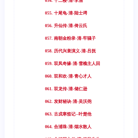
054. 十二楼-清-李渔
055. 十尾龟-清-陆士谔
056. 升仙传-清-倚云氏
057. 南朝金粉录-清-牢骚子
058. 历代兴衰演义-清-吕抚
059. 双凤奇缘-清-雪樵主人回
060. 双和欢-清-青心才人
061. 双龙传-清-储仁逊
062. 发财秘诀-清-吴沃尧
063. 古戍寒笳记--叶楚伧
064. 合浦珠-清-烟水散人