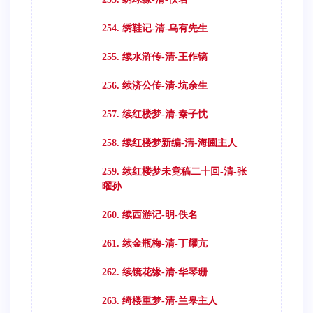
254. 绣鞋记-清-乌有先生
255. 续水浒传-清-王作镐
256. 续济公传-清-坑余生
257. 续红楼梦-清-秦子忱
258. 续红楼梦新编-清-海圃主人
259. 续红楼梦未竟稿二十回-清-张
曜孙
260. 续西游记-明-佚名
261. 续金瓶梅-清-丁耀亢
262. 续镜花缘-清-华琴珊
263. 绮楼重梦-清-兰皋主人