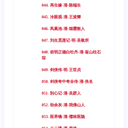
044. 再生缘-清-陈端生
045. 冷眼观-清-王浚卿
046. 凤凰池-清-烟霞散人
047. 刘生觅莲记-明-吴敬所
048. 前明正德白牡丹-清-翁山柱石
琮
049. 剑侠传-明-王世贞
050. 剑侠奇中奇全传-清-佚名
051. 剖心记-清-吴趼人
052. 劫余灰-清-我佛山人
053. 医界镜-清-儒林医隐