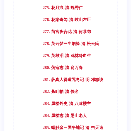
275. 花月痕-清-魏秀仁
276. 花案奇闻-清-岐山左臣
277. 苗宫夜合花-清-何恭弟
278. 英云梦三生姻缘-清-松云氏
279. 英雄泪-清-鸡林冷血生
280. 荡寇志-清-俞万春
281. 萨真人得道咒枣记-明-邓志谟
282. 蕉叶帕-清-佚名
283. 蜃楼外史-清-八咏楼主
284. 蜃楼志-清-愚山老人
285. 蜗触蛮三国争地记-清-虫天逸