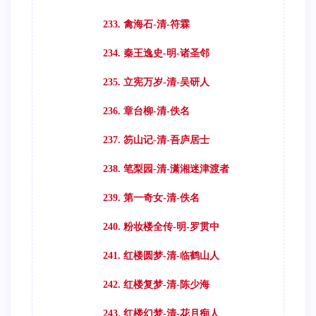
233. 禽海石-清-符霖
234. 秦王逸史-明-诸圣邻
235. 立宪万岁-清-吴研人
236. 章台柳-清-佚名
237. 笏山记-清-吾庐居士
238. 笔梨园-清-潇湘迷津渡者
239. 第一奇女-清-佚名
240. 粉妆楼全传-明-罗贯中
241. 红楼圆梦-清-临鹤山人
242. 红楼复梦-清-陈少海
243. 红楼幻梦-清-花月痴人