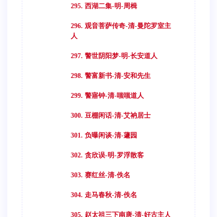
295. 西湖二集-明-周楫
296. 观音菩萨传奇-清-曼陀罗室主
人
297. 警世阴阳梦-明-长安道人
298. 警富新书-清-安和先生
299. 警寤钟-清-嗤嗤道人
300. 豆棚闲话-清-艾衲居士
301. 负曝闲谈-清-蘧园
302. 贪欣误-明-罗浮散客
303. 赛红丝-清-佚名
304. 走马春秋-清-佚名
305. 赵太祖三下南唐-清-好古主人