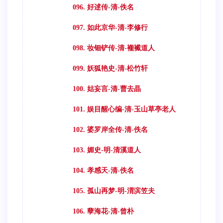
096. 好逑传-清-佚名
097. 如此京华-清-李修行
098. 妆钿铲传-清-褦襶道人
099. 妖狐艳史-清-松竹轩
100. 姑妄言-清-曹去晶
101. 娱目醒心编-清-玉山草亭老人
102. 婆罗岸全传-清-佚名
103. 媚史-明-清溪道人
104. 孝感天-清-佚名
105. 孤山再梦-明-渭滨笠夫
106. 孽海花-清-曾朴