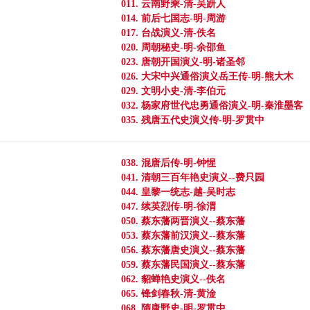
011. 云南野乘-清-吴趼人
014. 前后七国志-明-周游
017. 台战演义-清-佚名
020. 周朝秘史-明-余邵鱼
023. 唐朝开国演义-明-诸圣邻
026. 大宋中兴通俗演义岳王传-明-熊大木
029. 文明小史-清-李伯元
032. 杨家府世代忠勇通俗演义-明-秦淮墨客
035. 残唐五代史演义传-明-罗贯中
038. 混唐后传-明-钟惺
041. 清朝三百年艳史演义--费只园
044. 皇黎一统志-越-吴时志
047. 续英烈传-明-徐渭
050. 蔡东藩两晋演义--蔡东藩
053. 蔡东藩前汉演义--蔡东藩
056. 蔡东藩唐史演义--蔡东藩
059. 蔡东藩民国演义--蔡东藩
062. 貂蝉艳史演义--佚名
065. 锋剑春秋-清-黄淦
068. 隋唐野史-明-罗贯中