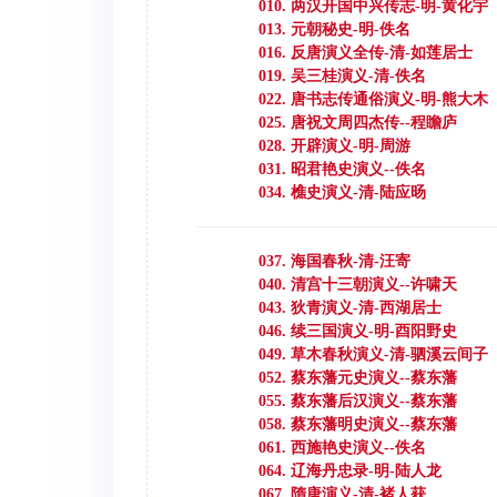
010. 两汉开国中兴传志-明-黄化宇
013. 元朝秘史-明-佚名
016. 反唐演义全传-清-如莲居士
019. 吴三桂演义-清-佚名
022. 唐书志传通俗演义-明-熊大木
025. 唐祝文周四杰传--程瞻庐
028. 开辟演义-明-周游
031. 昭君艳史演义--佚名
034. 樵史演义-清-陆应旸
037. 海国春秋-清-汪寄
040. 清宫十三朝演义--许啸天
043. 狄青演义-清-西湖居士
046. 续三国演义-明-酉阳野史
049. 草木春秋演义-清-驷溪云间子
052. 蔡东藩元史演义--蔡东藩
055. 蔡东藩后汉演义--蔡东藩
058. 蔡东藩明史演义--蔡东藩
061. 西施艳史演义--佚名
064. 辽海丹忠录-明-陆人龙
067. 隋唐演义-清-褚人获