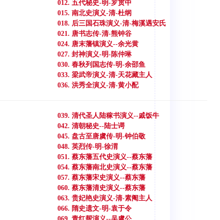
012. 五代秘史-明-罗贯中
015. 南北史演义-清-杜纲
018. 后三国石珠演义-清-梅溪遇安氏
021. 唐书志传-清-熊钟谷
024. 唐末藩镇演义--余光黄
027. 封神演义-明-陈仲琳
030. 春秋列国志传-明-余邵鱼
033. 梁武帝演义-清-天花藏主人
036. 洪秀全演义-清-黄小配
039. 清代圣人陆稼书演义--戚饭牛
042. 清朝秘史--陆士谔
045. 盘古至唐虞传-明-钟伯敬
048. 英烈传-明-徐渭
051. 蔡东藩五代史演义--蔡东藩
054. 蔡东藩南北史演义--蔡东藩
057. 蔡东藩宋史演义--蔡东藩
060. 蔡东藩清史演义--蔡东藩
063. 贵妃艳史演义-清-素阉主人
066. 隋史遗文-明-袁于令
069. 青红帮演义--吴虞公