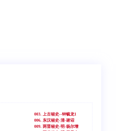
003. 上古秘史--钟毓龙1
006. 东汉秘史-清-谢诏
009. 两晋秘史-明-杨尔增