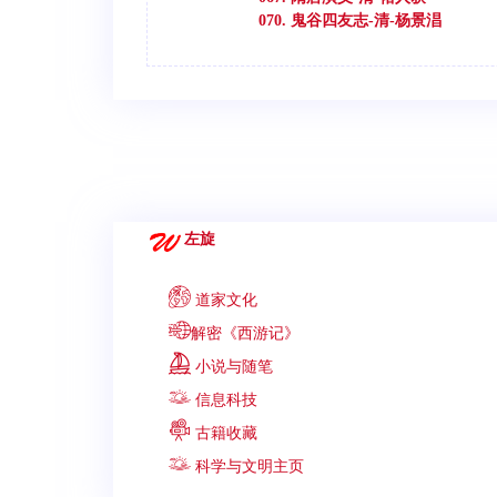
070. 鬼谷四友志-清-杨景淐
左旋
道家文化
解密《西游记》
小说与随笔
信息科技
古籍收藏
科学与文明主页