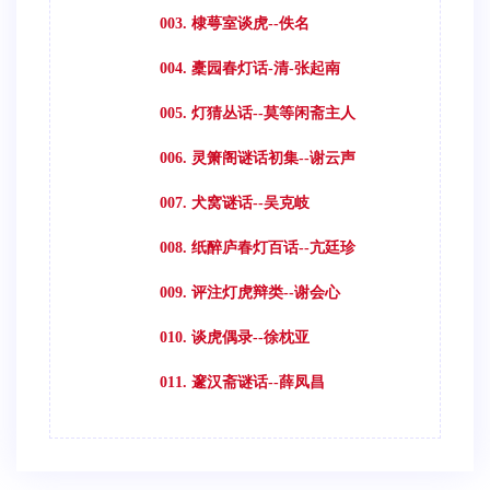
003. 棣萼室谈虎--佚名
004. 橐园春灯话-清-张起南
005. 灯猜丛话--莫等闲斋主人
006. 灵箫阁谜话初集--谢云声
007. 犬窝谜话--吴克岐
008. 纸醉庐春灯百话--亢廷珍
009. 评注灯虎辩类--谢会心
010. 谈虎偶录--徐枕亚
011. 邃汉斋谜话--薛凤昌