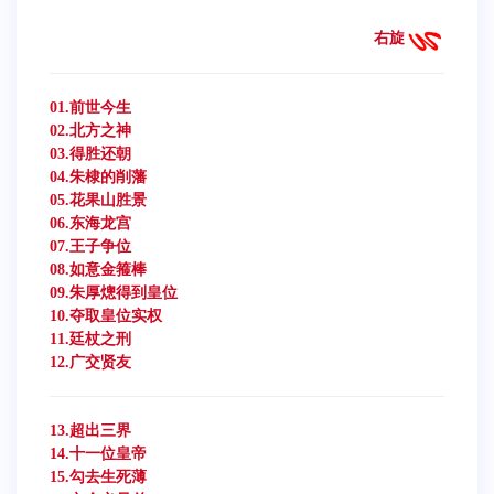
右旋
01.前世今生
02.北方之神
03.得胜还朝
04.朱棣的削藩
05.花果山胜景
06.东海龙宫
07.王子争位
08.如意金箍棒
09.朱厚熜得到皇位
10.夺取皇位实权
11.廷杖之刑
12.广交贤友
13.超出三界
14.十一位皇帝
15.勾去生死薄