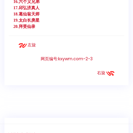
16.六个义兄弟
17.邱弘济真人
18.葛仙翁天师
19.太白长庚星
20.拜受仙录
左旋
网页编号:kxywm.com-2-3
右旋