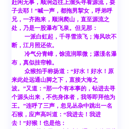
赶闲无事，顺涧边往上溜头寻看源流，耍
子去耶！”喊一声，都拖男挈女，呼弟呼
兄，一齐跑来，顺涧爬山，直至源流之
处，乃是一股瀑布飞泉。但见那：
一派白虹起，千寻雪浪飞；海风吹不
断，江月照还依。
冷气分青嶂，馀流润翠微；潺湲名瀑
布，真似挂帘帷。
众猴拍手称扬道：“好水！好水！原
来此处远通山脚之下，直接大海之
波。”又道：“那一个有本事的，钻进去寻
个源头出来，不伤身体者，我等即拜他为
王。”连呼了三声，忽见丛杂中跳出一名
石猴，应声高叫道：“我进去！我进
去！”好猴！也是他：