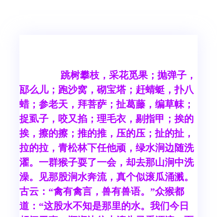
跳树攀枝，采花觅果；抛弹子，
邷么儿；跑沙窝，砌宝塔；赶蜻蜓，扑八
蜡；参老天，拜菩萨；扯葛藤，编草帓；
捉虱子，咬又掐；理毛衣，剔指甲；挨的
挨，擦的擦；推的推，压的压；扯的扯，
拉的拉，青松林下任他顽，绿水涧边随洗
濯。一群猴子耍了一会，却去那山涧中洗
澡。见那股涧水奔流，真个似滚瓜涌溅。
古云：“禽有禽言，兽有兽语。”众猴都
道：“这股水不知是那里的水。我们今日