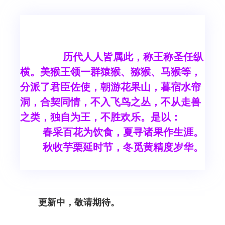
历代人人皆属此，称王称圣任纵
横。美猴王领一群猿猴、猕猴、马猴等，
分派了君臣佐使，朝游花果山，暮宿水帘
洞，合契同情，不入飞鸟之丛，不从走兽
之类，独自为王，不胜欢乐。是以：
春采百花为饮食，夏寻诸果作生涯。
秋收芋栗延时节，冬觅黄精度岁华。
更新中，敬请期待。