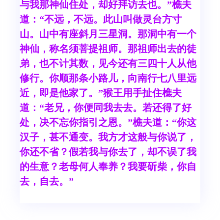
与我那神仙住处，却好拜访去也。”樵夫
道：“不远，不远。此山叫做灵台方寸
山。山中有座斜月三星洞。那洞中有一个
神仙，称名须菩提祖师。那祖师出去的徒
弟，也不计其数，见今还有三四十人从他
修行。你顺那条小路儿，向南行七八里远
近，即是他家了。”猴王用手扯住樵夫
道：“老兄，你便同我去去。若还得了好
处，决不忘你指引之恩。”樵夫道：“你这
汉子，甚不通变。我方才这般与你说了，
你还不省？假若我与你去了，却不误了我
的生意？老母何人奉养？我要斫柴，你自
去，自去。”