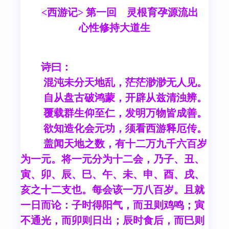
<西游记> 第一回 灵根育孕源流出
心性修持大道生
诗曰：
混沌未分天地乱，茫茫渺渺无人见。
自从盘古破鸿蒙，开辟从兹清浊辨。
覆载群生仰至仁，发明万物皆成善。
欲知造化会元功，须看西游释厄传。
盖闻天地之数，有十二万九千六百岁
为一元。将一元分为十二会，乃子、丑、
寅、卯、辰、巳、午、未、申、酉、戌、
亥之十二支也。每会该一万八百岁。且就
一日而论：子时得阳气，而丑则鸡鸣；寅
不通光，而卯则日出；辰时食后，而巳则