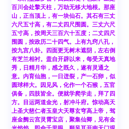
百川会处擎天柱，万劫无移大地根。那座
山，正当顶上，有一块仙石。其石有三丈
六尺五寸高，有二丈四尺围圆。三丈六尺
五寸高，按周天三百六十五度；二丈四尺
围圆，按政历二十四气。上有九窍八孔，
按九宫八卦。四面更无树木遮阴，左右倒
有芝兰相衬。盖自开辟以来，每受天真地
秀，日精月华，感之既久，遂有灵通之
意。内育仙胞，一日迸裂，产一石卵，似
圆球样大。因见风，化作一个石猴，五官
俱备，四肢皆全。便就学爬学走，拜了四
方。目运两道金光，射冲斗府。惊动高天
上圣大慈仁者玉皇大天尊玄穹高上帝，驾
座金阙云宫灵霄宝店，聚集仙卿，见有金
光焰焰，即命千里眼、顺风耳开南天门观