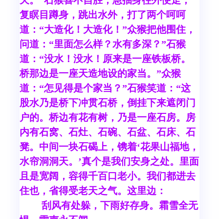
天。”石猴喜不自胜，急抽身往外便走，
复瞑目蹲身，跳出水外，打了两个呵呵
道：“大造化！大造化！”众猴把他围住，
问道：“里面怎么样？水有多深？”石猴
道：“没水！没水！原来是一座铁板桥。
桥那边是一座天造地设的家当。”众猴
道：“怎见得是个家当？”石猴笑道：“这
股水乃是桥下冲贯石桥，倒挂下来遮闭门
户的。桥边有花有树，乃是一座石房。房
内有石窝、石灶、石碗、石盆、石床、石
凳。中间一块石碣上，镌着‘花果山福地，
水帘洞洞天。’真个是我们安身之处。里面
且是宽阔，容得千百口老小。我们都进去
住也，省得受老天之气。这里边：
刮风有处躲，下雨好存身。霜雪全无