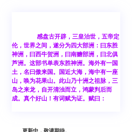
感盘古开辟，三皇治世，五帝定
伦，世界之间，遂分为四大部洲：曰东胜
神洲，曰西牛贺洲，曰南赡部洲，曰北俱
芦洲。这部书单表东胜神洲。海外有一国
土，名曰傲来国。国近大海，海中有一座
山，唤为花果山。此山乃十洲之祖脉，三
岛之来龙，自开清浊而立，鸿蒙判后而
成。真个好山！有词赋为证。赋曰：
更新中，敬请期待。