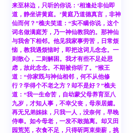
来至林边，只听的你说：‘相逢处非仙即
道，静坐讲黄庭。’黄庭乃道德真言，非神
仙而何？”樵夫笑道：“实不瞒你说，这个
词名做满庭芳，乃一神仙教我的。那神仙
与我舍下相邻。他见我家事劳苦，日常烦
恼，教我遇烦恼时，即把这词儿念念。一
则散心，二则解困。我才有些不足处思
虑，故此念念。不期被你听了。”猴王
道：“你家既与神仙相邻，何不从他修
行？学得个不老之方？却不是好？”樵夫
道：“我一生命苦，自幼蒙父母养育至八
九岁，才知人事，不幸父丧，母亲居孀。
再无兄弟姊妹，只我一人，没奈何，早晚
侍奉。如今母老，一发不敢抛离。却又田
园荒芜，衣食不足，只得斫两束柴薪，挑