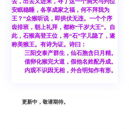
去，出去又进来，寻了这一个洞天与列位
安眠稳睡，各享成家之福，何不拜我为
王？”众猴听说，即拱伏无违。一个个序
齿排班，朝上礼拜，都称“千岁大王”。自
此，石猴高登王位，将“石”字儿隐了，遂
称美猴王。有诗为证。诗曰：
三阳交泰产群生，仙石胞含日月精。
借卵化猴完大道，假他名姓配丹成。
内观不识因无相，外合明知作有形。
更新中，敬请期待。