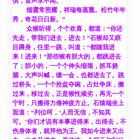
惧，雷声永不闻。
烟霞常照耀，祥瑞每蒸熏。松竹年年
秀，奇花日日新。”
众猴听得，个个欢喜，都道：“你还
先走，带我们进去，进去！”石猴却又瞑
目蹲身，往里一跳，叫道：“都随我进
来！进来！”那些猴有胆大的，都跳进去
了；胆小的，一个个伸头缩颈，抓耳挠
腮，大声叫喊，缠一会，也都进去了。跳
过桥头，一个个抢盆夺碗，占灶争床，搬
过来，移过去，正是猴性顽劣，再无一个
宁时，只搬得力倦神疲方止。石猿端坐上
面道：“列位呵，‘人而无信，不知其
可。’你们才说有本事进得来，出得去，不
伤身体者，就拜他为王。我如今进来又出