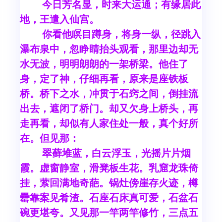
今日芳名显，时来大运通；有缘居此
地，王遣入仙宫。
你看他瞑目蹲身，将身一纵，径跳入
瀑布泉中，忽睁睛抬头观看，那里边却无
水无波，明明朗朗的一架桥梁。他住了
身，定了神，仔细再看，原来是座铁板
桥。桥下之水，冲贯于石窍之间，倒挂流
出去，遮闭了桥门。却又欠身上桥头，再
走再看，却似有人家住处一般，真个好所
在。但见那：
翠藓堆蓝，白云浮玉，光摇片片烟
霞。虚窗静室，滑凳板生花。乳窟龙珠倚
挂，萦回满地奇葩。锅灶傍崖存火迹，樽
罍靠案见肴渣。石座石床真可爱，石盆石
碗更堪夸。又见那一竿两竿修竹，三点五