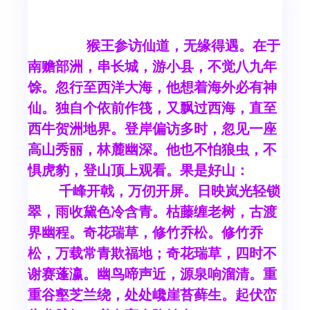
猴王参访仙道，无缘得遇。在于
南赡部洲，串长城，游小县，不觉八九年
馀。忽行至西洋大海，他想着海外必有神
仙。独自个依前作筏，又飘过西海，直至
西牛贺洲地界。登岸偏访多时，忽见一座
高山秀丽，林麓幽深。他也不怕狼虫，不
惧虎豹，登山顶上观看。果是好山：
千峰开戟，万仞开屏。日映岚光轻锁
翠，雨收黛色冷含青。枯藤缠老树，古渡
界幽程。奇花瑞草，修竹乔松。修竹乔
松，万载常青欺福地；奇花瑞草，四时不
谢赛蓬瀛。幽鸟啼声近，源泉响溜清。重
重谷壑芝兰绕，处处巉崖苔藓生。起伏峦