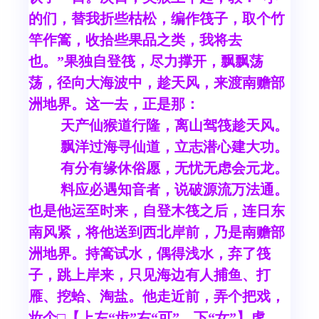
的们，替我折些枯松，编作筏子，取个竹
竿作篙，收拾些果品之类，我将去
也。”果独自登筏，尽力撑开，飘飘荡
荡，径向大海波中，趁天风，来渡南赡部
洲地界。这一去，正是那：
天产仙猴道行隆，离山驾筏趁天风。
飘洋过海寻仙道，立志潜心建大功。
有分有缘休俗愿，无忧无虑会元龙。
料应必遇知音者，说破源流万法通。
也是他运至时来，自登木筏之后，连日东
南风紧，将他送到西北岸前，乃是南赡部
洲地界。持篙试水，偶得浅水，弃了筏
子，跳上岸来，只见海边有人捕鱼、打
雁、挖蛤、淘盐。他走近前，弄个把戏，
妆个□【上左“齿”右“可”，下“女”】虎，