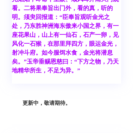
看。二将果奉旨出门外，看的真，听的
明。须臾回报道：“臣奉旨观听金光之
处，乃东胜神洲海东傲来小国之界，有一
座花果山，山上有一仙石，石产一卵，见
风化一石猴，在那里拜四方，眼运金光，
射冲斗府。如今服饵水食，金光将潜息
矣。”玉帝垂赐恩慈曰：“下方之物，乃天
地精华所生，不足为异。”
更新中，敬请期待。