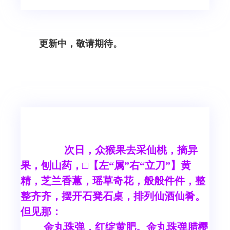
更新中，敬请期待。
次日，众猴果去采仙桃，摘异
果，刨山药，□【左“属”右“立刀”】黄
精，芝兰香蕙，瑶草奇花，般般件件，整
整齐齐，摆开石凳石桌，排列仙酒仙肴。
但见那：
金丸珠弹，红绽黄肥。金丸珠弹腊樱