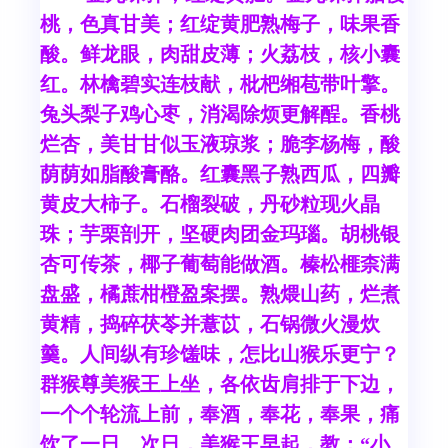
桃，色真甘美；红绽黄肥熟梅子，味果香
酸。鲜龙眼，肉甜皮薄；火荔枝，核小囊
红。林檎碧实连枝献，枇杷缃苞带叶擎。
兔头梨子鸡心枣，消渴除烦更解酲。香桃
烂杏，美甘甘似玉液琼浆；脆李杨梅，酸
荫荫如脂酸膏酪。红囊黑子熟西瓜，四瓣
黄皮大柿子。石榴裂破，丹砂粒现火晶
珠；芋栗剖开，坚硬肉团金玛瑙。胡桃银
杏可传茶，椰子葡萄能做酒。榛松榧柰满
盘盛，橘蔗柑橙盈案摆。熟煨山药，烂煮
黄精，捣碎茯苓并薏苡，石锅微火漫炊
羹。人间纵有珍馐味，怎比山猴乐更宁？
群猴尊美猴王上坐，各依齿肩排于下边，
一个个轮流上前，奉酒，奉花，奉果，痛
饮了一日。次日，美猴王早起，教：“小