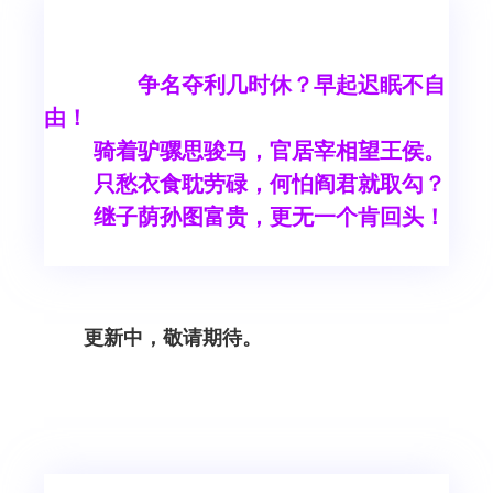
争名夺利几时休？早起迟眠不自
由！
骑着驴骡思骏马，官居宰相望王侯。
只愁衣食耽劳碌，何怕阎君就取勾？
继子荫孙图富贵，更无一个肯回头！
更新中，敬请期待。