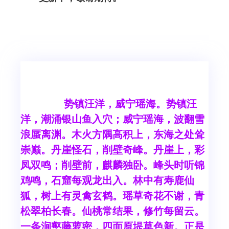
势镇汪洋，威宁瑶海。势镇汪
洋，潮涌银山鱼入穴；威宁瑶海，波翻雪
浪蜃离渊。木火方隅高积上，东海之处耸
崇巅。丹崖怪石，削壁奇峰。丹崖上，彩
凤双鸣；削壁前，麒麟独卧。峰头时听锦
鸡鸣，石窟每观龙出入。林中有寿鹿仙
狐，树上有灵禽玄鹤。瑶草奇花不谢，青
松翠柏长春。仙桃常结果，修竹每留云。
一条涧壑藤萝密，四面原堤草色新。正是