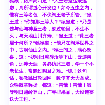
猿猴，厉声高叫道：“大王若是这般远
虑，真所谓道心开发也！如今五虫之内，
惟有三等名色，不伏阎王老子所管。”猴
王道：“你知那三等人？”猿猴道：“乃是
佛与仙与神圣三者，躲过轮回，不生不
灭，与天地山川齐寿。”猴王道：“此三者
居于何所？”猿猴道：“他只在阎浮世界之
中，古洞仙山之内。”猴王闻之，满心欢
喜，道：“我明日就辞汝等下山，云游海
角，远涉天涯，务必访此三者，学一个不
老长生，常躲过阎君之难。”噫！这句
话，顿教跳出轮回网，致使齐天大圣成。
众猴鼓掌称扬，都道：“善哉！善哉！我
等明日越岭登山，广寻些果品，大设筵宴
送大王也。”