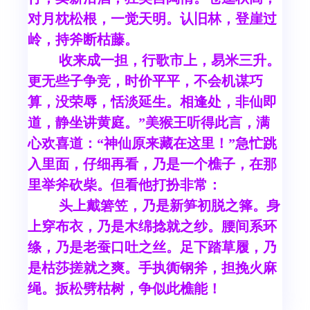
对月枕松根，一觉天明。认旧林，登崖过
岭，持斧断枯藤。
收来成一担，行歌市上，易米三升。
更无些子争竞，时价平平，不会机谋巧
算，没荣辱，恬淡延生。相逢处，非仙即
道，静坐讲黄庭。”美猴王听得此言，满
心欢喜道：“神仙原来藏在这里！”急忙跳
入里面，仔细再看，乃是一个樵子，在那
里举斧砍柴。但看他打扮非常：
头上戴箬笠，乃是新笋初脱之箨。身
上穿布衣，乃是木绵捻就之纱。腰间系环
绦，乃是老蚕口吐之丝。足下踏草履，乃
是枯莎搓就之爽。手执衠钢斧，担挽火麻
绳。扳松劈枯树，争似此樵能！