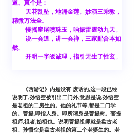
道。真个是：
天花乱坠，地涌金莲。妙演三乘教，
精微万法全。
慢摇麈尾喷珠玉，响振雷霆动九天。
说一会道，讲一会禅，三家配合本如
然。
开明一字皈诚理，指引无生了性玄。
《西游记》内是没有 废话的,这一段已经
说明了,孙悟空被引出二门外,意思是说,孙悟空
是老祖的二房生的。他的礼节等,都是二门学
的。菩提,即指人身。即所谓身是菩提树。菩提
祖师,祖者,始祖也。说明菩提祖师就是盘古老
祖。孙悟空是盘古老祖的第二个老婆生的。老