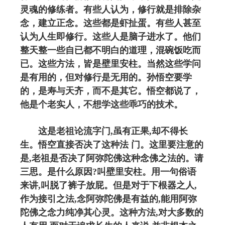
灵魂的修练者。有些人认为，修行就是排除杂
念，建立正念。这些都是虾扯蛋。有些人甚至
认为人生即修行。这些人是脑子进水了。他们
整天整一些自已都不明白的道理，混碗饭吃而
已。这些方法，皆是壁里安柱。当然这些学问
是有用的，但对修行是无用的。孙悟空要学
的，是寿与天齐，而不是其它。悟空都说了，
他是个老实人，不想学这些乖巧的技术。
这是老祖论流字门,虽有正果,却不得长
生。悟空直接否决了这种法 门。这里要注意的
是,老祖是否决了阿弥陀佛这种念佛之法的。请
三思。是什么原因?叫壁里安柱。用一句俗语
来讲,叫脱了裤子放屁。但是对于下根器之人,
作为接引之法,念阿弥陀佛是有益的,能用阿弥
陀佛之念力纯净其心灵。这种方法,对大多数的