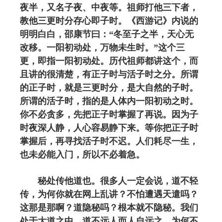
夜半，又名子夜、中夜等。祖师打他三下者，
教他三更时分存心即子时。《西游记》内说的
明明白白，邵康节曰：“冬至子之半，天心无
改移。一阳初动处，万物未生时。”这个三
更，即指一阳初动处。历代祖师都讲这个，而
且讲的很清楚，有正子时与活子时之分。所谓
的正子时，就是三更时分，是大自然的子时。
所谓的活子时，指的是人体内一阳初动之时。
你不必贪多，先把正子时掌握了再说。因为子
时夜深人静，人心容易静下来。等你把正子时
掌握后，再寻找活子时不迟。人们耗尽一生，
也未必能入门，所以不必着急。
秘处传他道也。很多人一定会说，道不轻
传，为何你就在网上乱讲？不怕遭遇天遣吗？
这那是那啊？道隐秘吗？根本就不隐秘。我们
处于大道之中，道不远人而人自远之。为何不