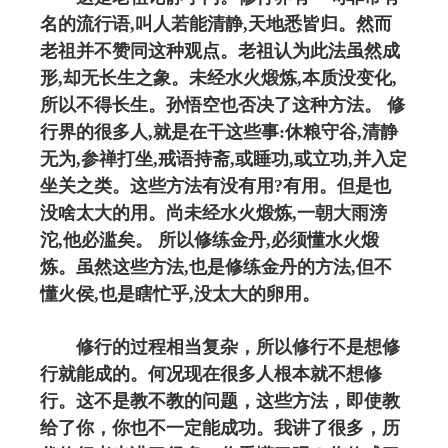
名的流行语,叫人若能清静,天地悉皆归。然而
老祖并不赞同这种观点。老祖认为此法虽然成
形,却无长生之象。未经水火煅炼,本质没变化,
所以不得长生。孙悟空也否决了这种方法。 修
行界的很多人,就是在干这些事:休粮守谷,清静
无为,参禅打坐,戒语持斋,或睡功,或立功,并入定
坐关之类。这些方法有没有用?有用。但是也
没啥太大的用。尚未经水火煅炼,一朝大雨滂
沱,他必滥矣。 所以修练金丹,必须懂水火煅
炼。虽然这些方法,也是修练金丹的方法,但不
懂火侯,也是瞎忙乎,没太大的卵用。
修行的过程相当复杂，所以修行不是想修
行就能成的。何况现在很多人根本就不想修
行。这不是教不教的问题，这些方法，即使教
给了你，你也不一定能成功。我讲了很多，历