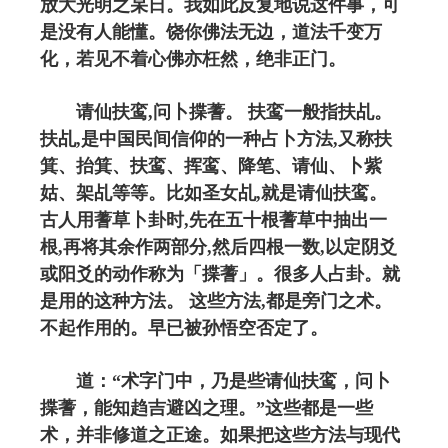
放大光明之杲日。我如此反复地说这件事，可
是没有人能懂。饶你佛法无边，道法千变万
化，若见不着心佛亦枉然，绝非正门。
请仙扶鸾,问卜揲蓍。 扶鸾一般指扶乩。
扶乩,是中国民间信仰的一种占卜方法,又称扶
箕、抬箕、扶鸾、挥鸾、降笔、请仙、卜紫
姑、架乩等等。比如圣女乩,就是请仙扶鸾。
古人用蓍草卜卦时,先在五十根蓍草中抽出一
根,再将其余作两部分,然后四根一数,以定阴爻
或阳爻的动作称为「揲蓍」。很多人占卦。就
是用的这种方法。 这些方法,都是旁门之术。
不起作用的。早已被孙悟空否定了。
道：“术字门中，乃是些请仙扶鸾，问卜
揲蓍，能知趋吉避凶之理。”这些都是一些
术，并非修道之正途。如果把这些方法与现代