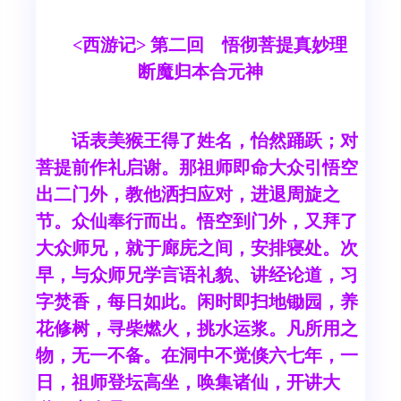
<西游记> 第二回 悟彻菩提真妙理
断魔归本合元神
话表美猴王得了姓名，怡然踊跃；对
菩提前作礼启谢。那祖师即命大众引悟空
出二门外，教他洒扫应对，进退周旋之
节。众仙奉行而出。悟空到门外，又拜了
大众师兄，就于廊庑之间，安排寝处。次
早，与众师兄学言语礼貌、讲经论道，习
字焚香，每日如此。闲时即扫地锄园，养
花修树，寻柴燃火，挑水运浆。凡所用之
物，无一不备。在洞中不觉倏六七年，一
日，祖师登坛高坐，唤集诸仙，开讲大