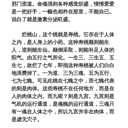
邪门歪道。命魂强则各种感觉炽盛，情情爱爱
是一把好手，一幅色相杵在那里，不能自已。
说白了就是激素分泌旺盛。
烂桃山，这个桃就是寿桃。它存在于人体
之内，是人身上的小药。这种寿桃顺则能生
人，逆则能生仙。颠倒采取，则能补足人体的
阳气。由五行之气所化。一生三、三生五、五
生七，故烂了七年，即指这种寿桃被人们白白
地浪费掉了。一为道、三为三魂、五为五行、
七为七魄。可见此桃在七魄之中，而七魄代表
的则是肉体。这些寿桃不在任何地方，而是在
人的肉体之内。而九呢？则是九宫。九宫则是
气机的运行通道，是魂魄的运行通道，三魂只
有一魂在人体之中，所以九宫并非在肉体，而
是虚无穴子。