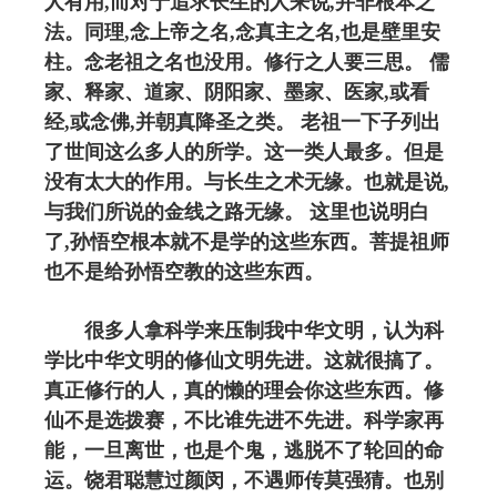
人有用,而对于追求长生的人来说,并非根本之
法。同理,念上帝之名,念真主之名,也是壁里安
柱。念老祖之名也没用。修行之人要三思。 儒
家、释家、道家、阴阳家、墨家、医家,或看
经,或念佛,并朝真降圣之类。 老祖一下子列出
了世间这么多人的所学。这一类人最多。但是
没有太大的作用。与长生之术无缘。也就是说,
与我们所说的金线之路无缘。 这里也说明白
了,孙悟空根本就不是学的这些东西。菩提祖师
也不是给孙悟空教的这些东西。
很多人拿科学来压制我中华文明，认为科
学比中华文明的修仙文明先进。这就很搞了。
真正修行的人，真的懒的理会你这些东西。修
仙不是选拨赛，不比谁先进不先进。科学家再
能，一旦离世，也是个鬼，逃脱不了轮回的命
运。饶君聪慧过颜闵，不遇师传莫强猜。也别