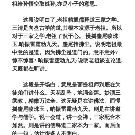
祖给孙悟空取姓孙,亦是小子的意思。
这段说明白了,老祖精通儒释道三家之学。
三清是向盘古学的道,其根本发源于老祖。所以
对于三家之学,老祖了然于心。 慢摇麈尾喷珠
玉,响振雷霆动九天。麈尾指拂尘。说明老祖最
中意的是道。因为拂尘是道门的。意不意外?
惊不惊喜? 响振雷霆动九天:说明老祖谈玄论道,
天庭都在听讲。
这段是开场白，意思是菩提祖师到底在为
徒弟们讲什么。天花乱坠，地涌金莲。妙演三
乘教，精微万法全。这无疑是在讲佛法。而慢
摇麈尾喷珠玉，响振雷霆动九天。则是在讲道
学与儒学。说一会道，讲一会禅，三家配合本
如然。则是讲的儒释道三家本为一家。而后面
的一句，估计很多人不明白。