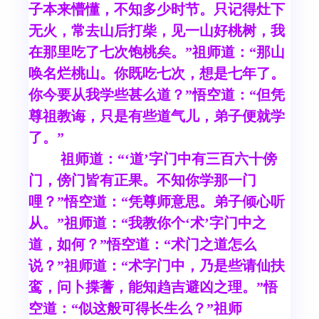
子本来懵懂，不知多少时节。只记得灶下
无火，常去山后打柴，见一山好桃树，我
在那里吃了七次饱桃矣。”祖师道：“那山
唤名烂桃山。你既吃七次，想是七年了。
你今要从我学些甚么道？”悟空道：“但凭
尊祖教诲，只是有些道气儿，弟子便就学
了。”
祖师道：“‘道’字门中有三百六十傍
门，傍门皆有正果。不知你学那一门
哩？”悟空道：“凭尊师意思。弟子倾心听
从。”祖师道：“我教你个‘术’字门中之
道，如何？”悟空道：“术门之道怎么
说？”祖师道：“术字门中，乃是些请仙扶
鸾，问卜揲蓍，能知趋吉避凶之理。”悟
空道：“似这般可得长生么？”祖师