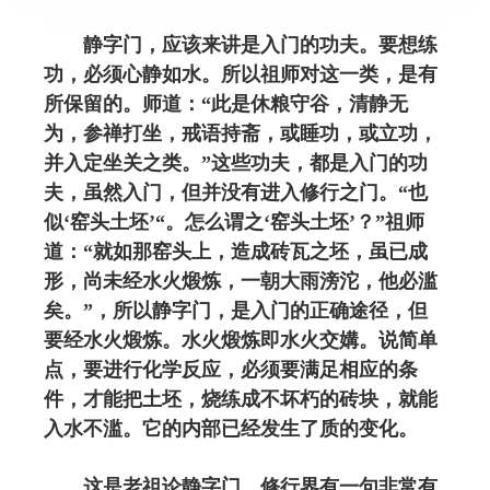
静字门，应该来讲是入门的功夫。要想练
功，必须心静如水。所以祖师对这一类，是有
所保留的。师道：“此是休粮守谷，清静无
为，参禅打坐，戒语持斋，或睡功，或立功，
并入定坐关之类。”这些功夫，都是入门的功
夫，虽然入门，但并没有进入修行之门。“也
似‘窑头土坯’“。怎么谓之‘窑头土坯’？”祖师
道：“就如那窑头上，造成砖瓦之坯，虽已成
形，尚未经水火煅炼，一朝大雨滂沱，他必滥
矣。”，所以静字门，是入门的正确途径，但
要经水火煅炼。水火煅炼即水火交媾。说简单
点，要进行化学反应，必须要满足相应的条
件，才能把土坯，烧练成不坏朽的砖块，就能
入水不滥。它的内部已经发生了质的变化。
这是老祖论静字门。修行界有一句非常有