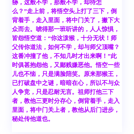
狲，这般不学，那般不学，却待怎
么？”走上前，将悟空头上打了三下，倒
背着手，走入里面，将中门关了，撇下大
众而去。唬得那一班听讲的，人人惊惧，
皆怨悟空道：“你这泼猴，十分无状！师
父传你道法，如何不学，却与师父顶嘴？
这番冲撞了他，不知几时才出来啊！”此
时俱甚抱怨他，又鄙贱嫌恶他。悟空一些
儿也不恼，只是满脸陪笑。原来那猴王，
已打破盘中之谜，暗暗在心，所以不与众
人争竞，只是忍耐无言。祖师打他三下
者，教他三更时分存心，倒背着手，走入
里面，将中门关上者，教他从后门进步，
秘处传他道也。