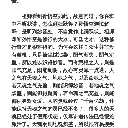
懂。
祖师看到孙悟空如此，故意问道，你在班
中不听我讲，怎么颠狂跃舞？孙悟空连忙解
释，是听到妙音处，不自觉作此踊跃状。祖师
即知孙悟空是修行的大器，可塑之才。这种修
行奇才是很难得的。为何会这样？众生并非没
有慧根，只是被尘世沾染，阳气渐失，阴气沉
重，所以难以识得妙音。而有慧根之人，则是
阳气充足，阳能制阴，故心有灵犀一点通。人
之气有天魂之气、地魂之气，以及命魂之气。
若天魂之气充盈，则能识得妙音，若地魂之气
炽盛，则能识得魔音，若命魂之气充盈，则能
偏识男欢女爱。人的灵魂经过了千百亿劫，还
能保持天魂之气的灵已经不多了。很多人的天
魂已经处于假死状态，仅靠讲道传法已经很难
激活了。天魂弱则地魂炽盛，所以很容易接受