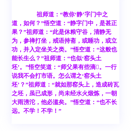
祖师道：“教你‘静’字门中之
道，如何？”悟空道：“静字门中，是甚正
果？”祖师道：“此是休粮守谷，清静无
为，参禅打坐，戒语持斋，或睡功，或立
功，并入定坐关之类。”悟空道：“这般也
能长生么？”祖师道：“也似‘窑头土
坯’。”悟空笑道：“师父果有些滴。一行
说我不会打市语。怎么谓之‘窑头土
坯’？”祖师道：“就如那窑头上，造成砖瓦
之坯，虽已成形，尚未经水火煅炼，一朝
大雨滂沱，他必滥矣。”悟空道：“也不长
远。不学！不学！”