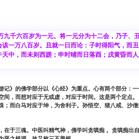
千六百岁为一元。将一元分为十二会，乃子、丑
会该一万八百岁。且就一日而论：子时得阳气，而丑
午天中，而未则西蹉；申时晡而日落酉；戌黄昏而人
游记》的佛学部分以《心经》为重点。心有两个部分：一
空间，而想对应于无或虚，对应于时间。这是两个定点。
珠；而白马对应于坤，为舍利子。孙悟空、猪八戒、沙僧
，在于三魂。中医叫精气神，佛学叫贪嗔痴 。贪嗔痴出
为恶之根源，故又称三不善根。