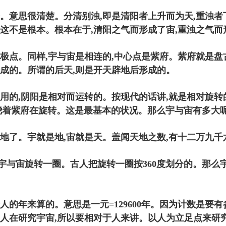
。意思很清楚。分清别浊,即是清阳者上升而为天,重浊者
实这不是根本。根本在于,清阳之气而形成了宙,重浊之气
太极点。同样,宇与宙是相连的,中心点是紫府。紫府就是
开成的。所谓的后天,则是开天辟地后形成的。
用的,阴阳是相对而运转的。按现代的话讲,就是相对旋转
绕着紫府在旋转。这是最基本的状况。那么宇与宙有多大
地了。宇就是地,宙就是天。盖闻天地之数,有十二万九千
宇与宙旋转一圈。古人把旋转一圈按360度划分的。那么
对于人的年来算的。意思是一元=129600年。因为计数是
为是人在研究宇宙,所以要相对于人来讲。以人为立足点来研