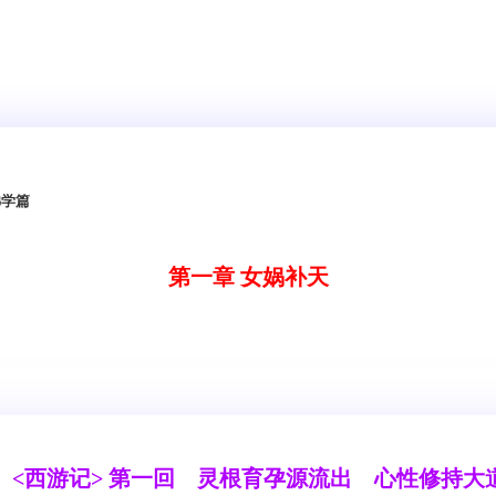
-佛学篇
第一章 女娲补天
<西游记> 第一回 灵根育孕源流出 心性修持大