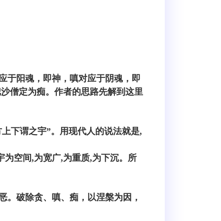
应于阳魂，即神，嗔对应于阴魂，即
把沙僧定为痴。作者的思路先解到这里
方上下谓之宇”。用现代人的说法就是,
宇为空间,为宽广,为重质,为下沉。所
恶。破除贪、嗔、痴，以涅槃为因，