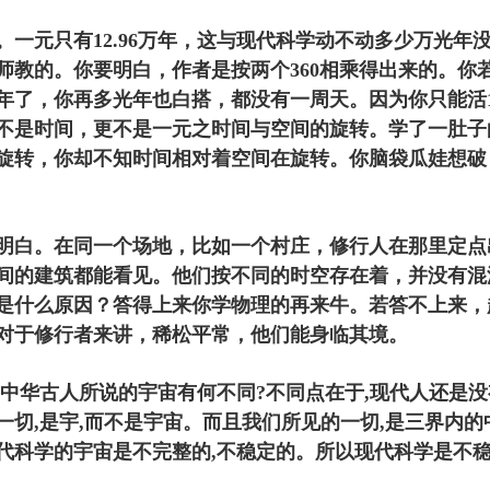
一元只有12.96万年，这与现代科学动不动多少万光年
教的。你要明白，作者是按两个360相乘得出来的。你若
了，你再多光年也白搭，都没有一周天。因为你只能活100
不是时间，更不是一元之时间与空间的旋转。学了一肚子
旋转，你却不知时间相对着空间在旋转。你脑袋瓜娃想破
明白。在同一个场地，比如一个村庄，修行人在那里定点
间的建筑都能看见。他们按不同的时空存在着，并没有混
是什么原因？答得上来你学物理的再来牛。若答不上来，
对于修行者来讲，稀松平常，他们能身临其境。
与中华古人所说的宇宙有何不同?不同点在于,现代人还是
切,是宇,而不是宇宙。而且我们所见的一切,是三界内的
代科学的宇宙是不完整的,不稳定的。所以现代科学是不