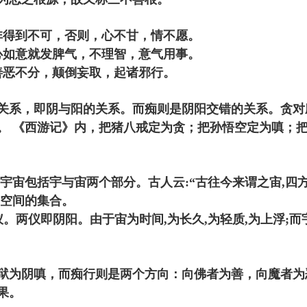
非得到不可，否则，心不甘，情不愿。
心如意就发脾气，不理智，意气用事。
善恶不分，颠倒妄取，起诸邪行。
关系，即阴与阳的关系。而痴则是阴阳交错的关系。贪对
。 《西游记》内，把猪八戒定为贪；把孙悟空定为嗔；
宇宙包括宇与宙两个部分。古人云:“古往今来谓之宙,四
与空间的集合。
。两仪即阴阳。由于宙为时间,为长久,为轻质,为上浮;而
狱为阴嗔，而痴行则是两个方向：向佛者为善，向魔者为
果。