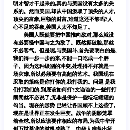
明才智才干起来的,真的与美国没有太多的关
系的。然而美国,却从中国汲取了顶尖的人才,
顶尖的富豪,巨额的财富,难道这还不够吗?人
心不足蛇吞象,美国人太不知足了。
美国人既然要把中国推向敌对,那么就没
有必要怪中国与之为敌了。既然撕破脸,那就
不必客气。但是呢,与美国斗,首先要明白的是,
我们得一步一步的来,不能一口吃成一个胖
子。因为这种级别的冲突,处理得不好就是一
场灾难,所以必须要有高超的艺术。我国现在
采取的策略是你打你的,我打我的。问题 是我
们打我们的,到底该如何打?文诌诌的一些打打
闹闹就不必说了,无非是保护一些坛坛罐罐的
勾当。现在的形势 已经让各国顾不上这些了,
现在是世界正在发生巨变。战争的阴影笼罩
着全球,所以应该要作相应的布局,为我中华开
创万世基业的时机成熟了。中华人准备出征,