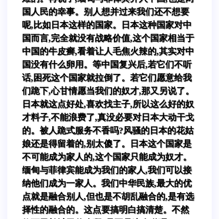
国人民的幸事。别人想并过来我们还不想要
呢,比如日本这样的国家。日本这种国家对中
国而言,完全就没有战略价值,这个国家相当于
中国的牛皮癣,看着让人毛焦火辣的,其实对中
国没有什么卵用。等中国复兴后,若它们不听
话,困死这个国家就拉倒了。若它们愿意给我
们跪下,心甘情愿当我们的奴才,那又另说了。
日本就这点好处,喜欢找主子,所以这么好的奴
才料子,不能浪费了,真没必要对日本大动干戈
的。被人跪式服务不香吗?风骚的日本的花姑
娘还是得留着的,别太傻了。日本这个国家是
不可能成为家人的,这个国家只能成为奴才。
缅甸与菲律宾能成为我们的家人,我们可以接
纳他们成为一家人。我们中华民族,最大的优
点就是融合别人,但也是不胡乱融合的,是有选
择性的融合的。这点要搞明白搞清楚。不然