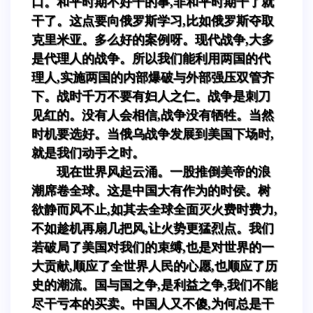
口。和平时期不好干的事,非和平时期干了就
干了。这点要向俄罗斯学习,比如俄罗斯夺取
克里米亚。多么好的案例呀。现代战争,大多
是代理人的战争。所以我们能利用两国的代
理人,实施两国的内部爆破与外部强压双管齐
下。战时千万不要有妇人之仁。战争是刺刀
见红的。没有人会相信,战争没有牺牲。当然
时机要选好。当俄乌战争发展到美国下场时,
就是我们动手之时。
现在世界风起云涌。一股推倒美帝的浪
潮席卷全球。这是中国大有作为的时侯。树
欲静而风不止,如其去全球全面灭火费时费力,
不如趁机再扇几把风,让火势更猛烈点。我们
若破局了美国对我们的束缚,也是对世界的一
大贡献,顺应了全世界人民的心愿,也顺应了历
史的潮流。国与国之争,是利益之争,我们不能
尽干亏本的买卖。中国人又不傻,为何总是干