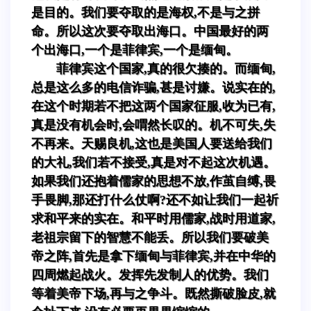
是目的。我们要夺取的是海权,不是与之拼
命。所以这次要夺取出海口。中国最好的两
个出海口,一个是菲律宾,一个是缅甸。
菲律宾这个国家,真的很欠揍的。而缅甸,
总是这么多的电信诈骗,甚是讨嫌。说实在的,
在这个时期若不把这两个国家征服,收为已有,
真是没有机会时,会喟然长叹的。机不可失,失
不再来。天赐良机,这也是美国人要送给我们
的大礼,我们若不接受,真是对不起这次机遇。
如果我们还抱着儒家的思想不放,作茧自缚,畏
手畏脚,那还打什么仗啊?还不如让我们一起祈
求和平来的实在。和平时用儒家,战时用道家,
老祖宗留下的智慧不能丢。所以我们要破美
帝之阵,首先是拿下缅甸与菲律宾,并在中华的
四周燃起战火。发挥先发制人的优势。我们
等着美帝下场,再与之争斗。既然撕破脸皮,就