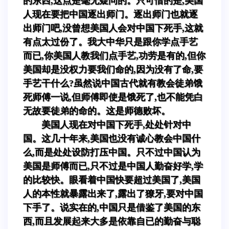
的东西,这点是毫无疑问的。只可惜的是,美国
人现在要把中国逐出师门。逐出师门也就逐
出师门吧,没曾想美国人会对中国下死手,这就
有点太过份了。我大中华只是跟你学点手艺
而已,你美国人教我们点手艺,功劳是有的,但你
美国却是没权力要我们命的,因为没有了命,要
手艺干什么?虽然说中国古代就有教会徒弟饿
死师傅一说,但师傅即使是饿死了,也不能凭白
无故要徒弟的命的。这是师德败坏。
美国人现在对中国下死手,处处针对中
国。这几十年来,美国也没有诚心教会中国什
么,而是处处设防打压中国。只不过中国认为
美国是师傅而已,只不过是中国人勤奋好学,学
的比较快。眼看着中国快要超过美国了,美国
人的本性就暴露出来了,露出了獠牙,要对中国
下手了。说实在的,中国只是借鉴了美国的东
西,而且发展起来大多是依靠自已的勤奋与聪