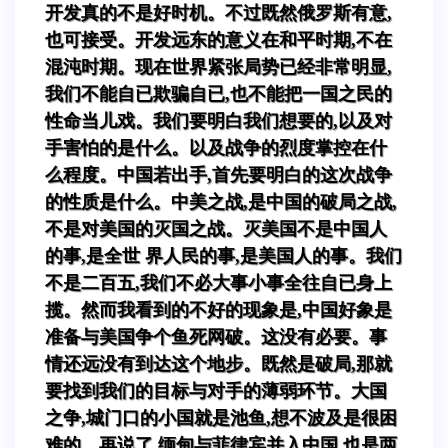
开发真的不是好时机。不过既然俄罗斯有意,
也可接受。开发远东的意义在和平时期,不在
混沌时期。现在世界紧张局势已经非常明显,
我们不能自已欺骗自已,也不能把一国之民的
性命当儿戏。我们要明白我们想要的,以及对
手害怕的是什么。以及战争的烈度掌控在什
么程度。中国若出手,首先要明白的这次战争
的性质是什么。中美之战,是中国的破局之战,
不是对美国的灭国之战。灭美国不是中国人
的事,是全世 界人民的事,是美国人的事。我们
不是二百五,我们不必大事小事全往自已身上
揽。然而我看到的不好的现象是,中国好象是
准备与美国争个鱼死网破。这没有必要。事
情还远没有到达这个地步。既然是破局,那就
要找到我们的目标与对手的薄弱环节。大国
之争,城门口的小国就是池鱼,想不波及是很困
难的。再说了,缅甸与菲律宾并入中国,也是两