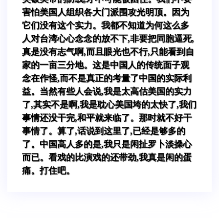
害怕美国人组织各大门派围攻光明顶。因为
它们没有这个实力。我都不知道为何这么多
人对台湾心心念念的放不下,非要把同胞逼死,
真是没有志气啊,而且眼光也不行,只能看到自
家的一亩三分地。这是中国人的传统面子观
念在作怪,而不是真正的考量了中国的实际利
益。当然有些人会说,我是太高估美国的实力
了,其实不是啊,我是耽心美国垮的太快了,我们
事情还没干完,和平就来临了。那时就不好干
事情了。算了,话说到这里了,已经是够多的
了。中国高人多的是,我只是闲扯罗卜淡操心
而已。看戏的比演戏的还带劲,我真是闲的蛋
痛。打住吧。