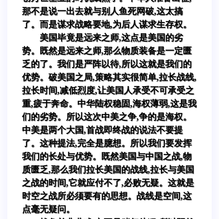
那不是说一出去就与别人鱼死网破,这太搞
了。而是谋求战略要地,为后人谋求生存权。
美国毕竟是远来之师,这点是美国的劣
势。既然是远来之师,那么物质装备是一定匮
乏的了。我们是严阵以待,所以这就是我们的
优势。破美国之局,策略其实很简单,拉长战线,
拉长时间,减低烈度,让美国人承受不可承受之
重,疲于奔命。中华陆权稳固,海权薄弱,这是我
们的劣势。所以这次中美之争,争的是海权。
中美是两个大国,首战即终战的说法不要提
了。这种提法,完全是臆想。所以我们要发挥
我们的长处与优势。既然美国与中国之战,物
质匮乏,那么我们拉长美国的战线,拉长与美国
之战的时间,它就应付不了,必败无疑。这就是
时空之战所必须要有的思想。战线是空间,这
点毫无疑问。