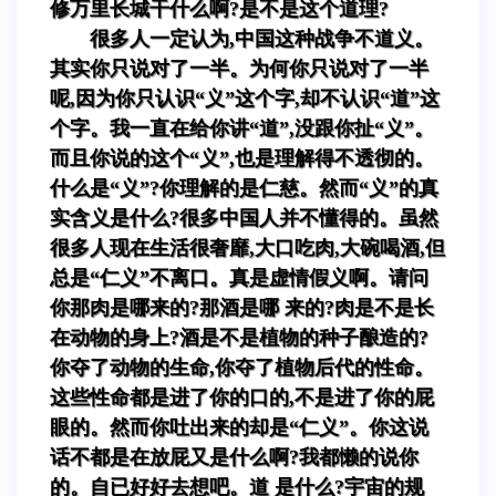
修万里长城干什么啊?是不是这个道理?
很多人一定认为,中国这种战争不道义。
其实你只说对了一半。为何你只说对了一半
呢,因为你只认识“义”这个字,却不认识“道”这
个字。我一直在给你讲“道”,没跟你扯“义”。
而且你说的这个“义”,也是理解得不透彻的。
什么是“义”?你理解的是仁慈。然而“义”的真
实含义是什么?很多中国人并不懂得的。虽然
很多人现在生活很奢靡,大口吃肉,大碗喝酒,但
总是“仁义”不离口。真是虚情假义啊。请问
你那肉是哪来的?那酒是哪 来的?肉是不是长
在动物的身上?酒是不是植物的种子酿造的?
你夺了动物的生命,你夺了植物后代的性命。
这些性命都是进了你的口的,不是进了你的屁
眼的。然而你吐出来的却是“仁义”。你这说
话不都是在放屁又是什么啊?我都懒的说你
的。自已好好去想吧。道 是什么?宇宙的规