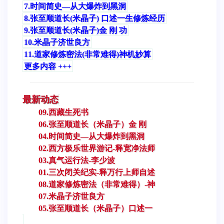
7.时间简史—从大爆炸到黑洞
8.张至顺道长(米晶子) 口述一生修炼经历
9.张至顺道长(米晶子)金 刚 功
10.米晶子济世良方
11.道家修炼密法(非常难得)神机妙算
更多内容 +++
最新动态
09.西藏生死书
06.张至顺道长（米晶子）金 刚
04.时间简史—从大爆炸到黑洞
02.西方极乐世界游记-释宽净法师
03.真气运行法-李少波
01.三次闭关纪实-释万行上师自述
08.道家修炼密法（非常难得）-神
07.米晶子济世良方
05.张至顺道长（米晶子）口述一