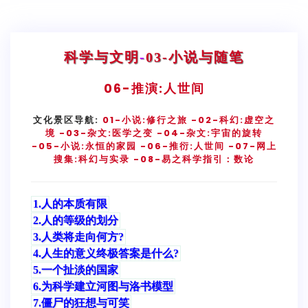
科学与文明
-
03-小说与随笔
06-
推演:人世间
文化景区导航:
01-小说:修行之旅
-02-科幻:虚空之
境
-03-杂文:医学之变
-04-杂文:宇宙的旋转
-05-小说:永恒的家园
-06-推衍:人世间
-07-网上
搜集:科幻与实录
-08-易之科学指引：数论
1.人的本质有限
2.人的等级的划分
3.人类将走向何方?
4.人生的意义终极答案是什么?
5.一个扯淡的国家
6.为科学建立河图与洛书模型
7.僵尸的狂想与可笑