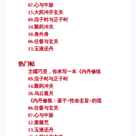
07.心与中脉
15.大药冲开玄关
09.活子时与正子时
14.聚药冲关
18.身外身
06.任督与玄关
13.玉液还丹
热门帖
文矅巧灵，你来写一本《内丹修练
09.活子时与正子时
14.聚药冲关
26.乌云遮月
《内丹修炼：基于<性命圭旨>的现
06.任督与玄关
07.心与中脉
12.紧箍咒
13.玉液还丹