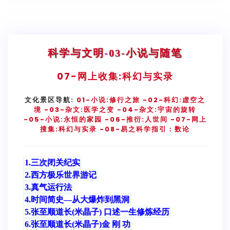
科学与文明
-
03-小说与随笔
07-
网上收集:科幻与实录
文化景区导航:
01-小说:修行之旅
-02-科幻:虚空之
境
-03-杂文:医学之变
-04-杂文:宇宙的旋转
-05-小说:永恒的家园
-06-推衍:人世间
-07-网上
搜集:科幻与实录
-08-易之科学指引：数论
1.三次闭关纪实
2.西方极乐世界游记
3.真气运行法
4.时间简史—从大爆炸到黑洞
5.张至顺道长(米晶子) 口述一生修炼经历
6.张至顺道长(米晶子)金 刚 功