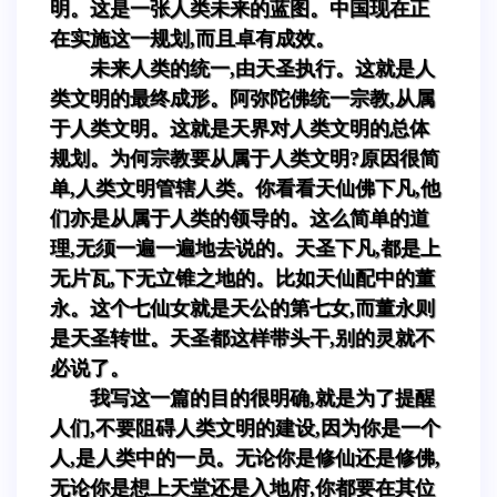
明。这是一张人类未来的蓝图。中国现在正
在实施这一规划,而且卓有成效。
未来人类的统一,由天圣执行。这就是人
类文明的最终成形。阿弥陀佛统一宗教,从属
于人类文明。这就是天界对人类文明的总体
规划。为何宗教要从属于人类文明?原因很简
单,人类文明管辖人类。你看看天仙佛下凡,他
们亦是从属于人类的领导的。这么简单的道
理,无须一遍一遍地去说的。天圣下凡,都是上
无片瓦,下无立锥之地的。比如天仙配中的董
永。这个七仙女就是天公的第七女,而董永则
是天圣转世。天圣都这样带头干,别的灵就不
必说了。
我写这一篇的目的很明确,就是为了提醒
人们,不要阻碍人类文明的建设,因为你是一个
人,是人类中的一员。无论你是修仙还是修佛,
无论你是想上天堂还是入地府,你都要在其位