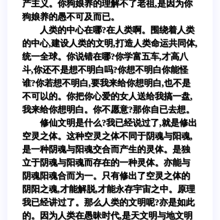
产主义。你狗娘养的理解不了老祖,是因为你
狗娘养的愚不可及而已。
人类的中心在哪?在人类啊。围绕着人类
的中心,建设人类的文明,打造人类命运共同体,
统一全球。你说错在哪?你学富五车,才高八
斗,你还不是想不明白吗?你想不明白你能怪
谁?你若想不明白,要我来给你想明白,也不是
不可以的。你把你心爱的女人送给我搞一盘,
我来给你想明白。你不愿意?那你自已去想。
修仙文明是什么?我已经说过了,就是修出
空灵之体。这种空灵之体不同于阴魂与阳魂,
是一种阴魂与阳魂交合而产生的灵体。是独
立于阴魂与阳魂而存在的一种灵体。亦能与
阴魂阳魂合而为一。只有修出了空灵之体的
阴阳之魂,才能解脱,才能永存宇宙之中。原理
我已经讲过了。那么人类的文明呢?亦是如此
的。因为人类在愚昧时代,是天文明与地文明