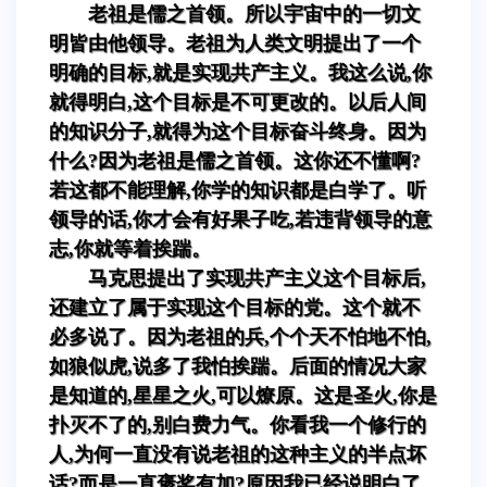
老祖是儒之首领。所以宇宙中的一切文
明皆由他领导。老祖为人类文明提出了一个
明确的目标,就是实现共产主义。我这么说,你
就得明白,这个目标是不可更改的。以后人间
的知识分子,就得为这个目标奋斗终身。因为
什么?因为老祖是儒之首领。这你还不懂啊?
若这都不能理解,你学的知识都是白学了。听
领导的话,你才会有好果子吃,若违背领导的意
志,你就等着挨踹。
马克思提出了实现共产主义这个目标后,
还建立了属于实现这个目标的党。这个就不
必多说了。因为老祖的兵,个个天不怕地不怕,
如狼似虎,说多了我怕挨踹。后面的情况大家
是知道的,星星之火,可以燎原。这是圣火,你是
扑灭不了的,别白费力气。你看我一个修行的
人,为何一直没有说老祖的这种主义的半点坏
话?而是一直褒奖有加?原因我已经说明白了,