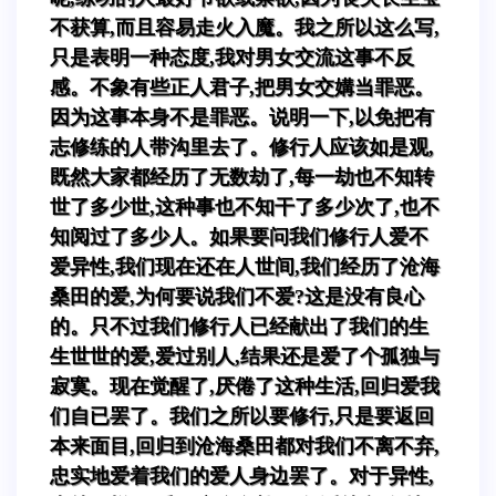
不获算,而且容易走火入魔。我之所以这么写,
只是表明一种态度,我对男女交流这事不反
感。不象有些正人君子,把男女交媾当罪恶。
因为这事本身不是罪恶。说明一下,以免把有
志修练的人带沟里去了。修行人应该如是观,
既然大家都经历了无数劫了,每一劫也不知转
世了多少世,这种事也不知干了多少次了,也不
知阅过了多少人。如果要问我们修行人爱不
爱异性,我们现在还在人世间,我们经历了沧海
桑田的爱,为何要说我们不爱?这是没有良心
的。只不过我们修行人已经献出了我们的生
生世世的爱,爱过别人,结果还是爱了个孤独与
寂寞。现在觉醒了,厌倦了这种生活,回归爱我
们自已罢了。我们之所以要修行,只是要返回
本来面目,回归到沧海桑田都对我们不离不弃,
忠实地爱着我们的爱人身边罢了。对于异性,