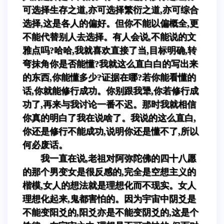
可选择生存之道,亦可选择繁衍之道,亦可综合
选择,这是各人的偏好。但你不能以偏概全,更
不能代替别人去选择。有人会说,不能说的文
雅点吗?哈哈,我就喜欢直接了当,目标明确,转
弯抹角你是否能懂?我就这么直白白的写出来
的东西,你能懂多少?证据在哪?若你能看懂的
话,你就能修行成功。你别跟我犟,你若修行成
功了,再来与我讨论一番不迟。那时我就相信
你真的明白了我在说啥了。我说的这么直白,
你还是修行不能成功,说明你还是懂不了,所以
何必废话。
我一直在说,老祖对阿弥陀佛的四十八愿
的那个男变女是很反感的,完全是空想主义的
楷模,女人的想法就是理想化而不现实。女人
理想化起来,鬼都害怕的。因为宇宙中阴爻是
不能变阳爻的,阳爻亦是不能变阴爻的,这是个