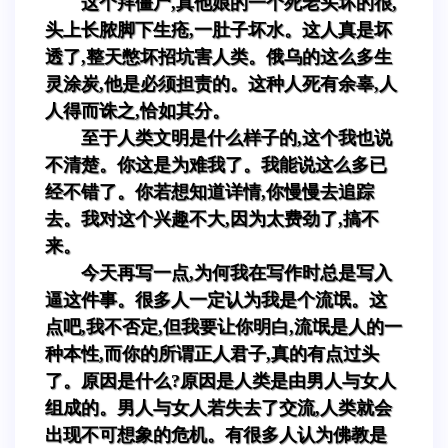
这个拜僵尸,真他娘的一个死老头坏的很,
头上长脓脚下生疮,一肚子坏水。这人真是坏
透了,整天憋坏招坑害人类。俄乌的这么多生
灵涂炭,他是必须担责的。这种人死有余辜,人
人得而诛之,恰如其分。
至于人类文明是什么样子的,这个我也说
不清楚。你这是为难我了。我能说这么多已
经不错了。你若想知道详情,你慢慢去追踪
去。我对这个兴趣不大,因为太费劲了,搞不
来。
今天再写一点,为何我在写作时总是写入
逼这件事。很多人一定认为我是个流氓。这
点吧,我不否定,但我要让你明白,流氓是人的一
种本性,而你的所谓正人君子,真的有点过头
了。原因是什么?原因是人类是由男人与女人
组成的。男人与女人若失去了交流,人类就会
出现不可想象的危机。有很多人认为佛教是