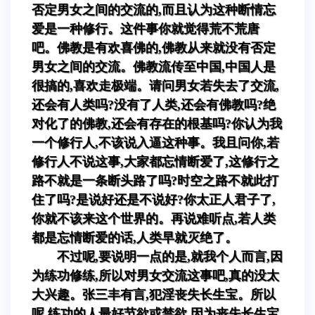
否定男女之间的交流的,而且认为这种断情忘
爱是一种修行。这件事你就觉得荒不荒唐
吧。佛教是有欢喜佛的,佛教从来就没有否定
男女之间的交流。佛教流传至中国,中国人是
很搞的,喜欢走极端。请问男女若失去了交流,
还会有人类吗?没有了人类,还会有佛教吗?绝
对化了的佛教,还会有存在的根基吗?你认为我
一个修行人,不该说入逼这种事。我且问你,若
修行人不说这事,大家都忘情断爱了,这修行之
路不就是一条断头路了吗?时空之路不就此打
住了吗?是说好还是不说好?你太正人君子了,
你就不该来这个世界的。再说难听点,若人类
都是忘情断爱的话,人类早就灭绝了。
不过呢,要说明一点的是,就我个人而言,因
为练功修练,所以对男女交流这事吧,真的没太
大兴趣。张三丰有言,犯淫丧失长生宝。所以
呢,练功的人最好节欲或禁欲,因为丧失长生宝