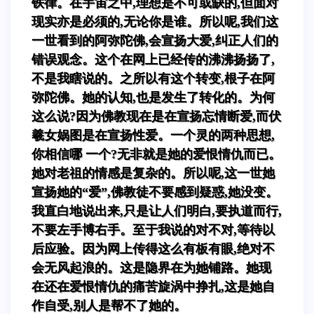
铁律。在宇宙之中,理想是不可或缺的,但面对
现实亦是必须的,无论你是谁。所以呢,我们这
一世看到的阿弥陀佛,会宣扬大爱,纠正人们的
错误观念。这个在网上已经传的沸沸扬扬了,
不是我瞎说的。之所以有这个转变,根子在阿
弥陀佛。她的认知,也是发生了转化的。为何
这么说?因为佛教现在是在宣扬忘情断爱,而伏
羲女娲图是在宣扬性爱。一个灵的两种思想,
你相信哪 一个?无非就是她的爱恨情仇而已。
她对老祖的情感是复杂的。所以呢,这一世她
宣扬她的“爱”,佛教徒不要感到疑惑,她没变。
我直白地说出来,只是让人们明白,要执道而行,
不要左手博右手。至于我说的对不对,等待以
后应验。因为网上传得这么有板有眼,绝对不
会无风起浪的。这是隐界在为她铺路。她现
在还在爱恨情仇的痛苦旋涡中挣扎,这是她自
作自受,别人是帮不了她的。