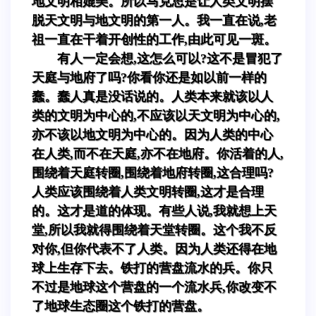
地文明相媲美。所以马克思是让人类文明摆
脱天文明与地文明的第一人。我一直在说,老
祖一直在干着开创性的工作,由此可见一斑。
有人一定会想,这怎么可以?这不是冒犯了
天庭与地府了吗?你看你还是如以前一样的
蠢。蠢人真是没话说的。人类本来就该以人
类的文明为中心的,不应该以天文明为中心的,
亦不该以地文明为中心的。因为人类的中心
在人类,而不在天庭,亦不在地府。你活着的人,
围绕着天庭转圈,围绕着地府转圈,这合理吗?
人类应该围绕着人类文明转圈,这才是合理
的。这才是道的体现。有些人说,我就想上天
堂,所以我就得围绕着天堂转圈。这个我不反
对你,但你代表不了人类。因为人类还得在地
球上生存下去。铁打的营盘流水的兵。你只
不过是地球这个营盘的一个流水兵,你改变不
了地球生态圈这个铁打的营盘。