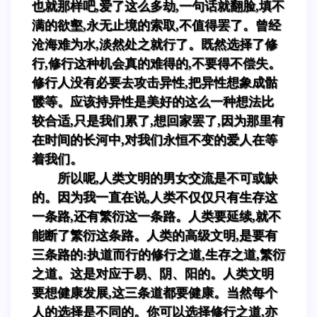
也就那样吧,爱了这么多劫,一句话就翻脸,填不
满的欲壑,永无止境的索取,不值得罢了。曾经
沧海难为水,淡然处之就行了。既然选择了修
行,修行这种机会真的难得的,不要得不偿失。
修行人没有必要去攻击异性,把异性想象成骷
髅等。应该持异性是美好的这么一种想法比
较合适,只是我们累了,想回家罢了,因为那里有
在时间的长河中,对我们永恒不变的爱人在等
着我们。
所以呢,人类文明的男女交流是不可或缺
的。因为我一直在说,人类不仅仅只有生存这
一条路,还有繁衍这一条路。人类要延续,就不
能断了繁衍这条路。人类的高级文明,是要有
三条路的:执道而行的修行之道,生存之道,繁衍
之道。这是对应于易、阴、阳的。人类文明
要想健康发展,这三条道都要健康。当然每个
人的选择是不同的。你可以选择修行之道,亦