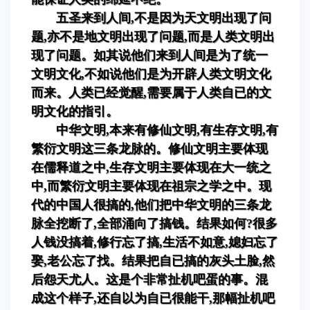
五圣来到人间,不是因为天文明出现了问
题,亦不是地文明出现了问题,而是人类文明出
现了问题。如其说他们来到人间是为了统一
文明文化,不如说他们是为开辟人类文明文化
而来。人类已经觉醒,需要属于人类自已的文
明文化的指引。
中华文明,本来有修仙文明,有生存文明,有
繁衍文明这三条龙脉的。修仙文明主要体现
在儒释道之中,生存文明主要体现在大一统之
中,而繁衍文明主要体现在祖宗之学之中。现
代的中国人很搞的,他们把中华文明的三条龙
脉全挖断了,全部涌向了搞钱。结果如何?很多
人钱没搞着,修行忘了搞,生活不如意,媳妇忘了
娶,老公忘了找。结果把自已搞的灰头土脸,然
后怨天尤人。这是个非常扯机吧蛋的事。混
成这个样子,还自以为自已很能干,那幅扯机吧