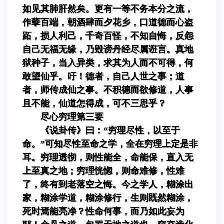
如见其肺肝然矣。更有一等不务本分之流，
作孽百端，朝酒肆而夕花乡，口道德而心盗
跖，损人利己，千奇百怪，不知自悔，反怨
自己无福无缘，乃毁谤丹经尽属诳言。真地
狱种子，当入异类，求其为人而不可得，何
敢望仙乎。吁！德者，自己人世之事；道
者，师传成仙之事。不积德而欲修道，人事
且不能，仙道怎得成，可不三思乎？
尽心穷理第三要
《说卦传》曰：“穷理尽性，以至于
命。”可知尽性至命之学，全在穷理上定是非
耳。穷理透彻，则性能全，命能保，直入无
上至真之地；穷理恍惚，则命难修，性难
了，终有到老落空之悔。今之学人，糊涂出
家，糊涂学道，糊涂修行，生则既然糊涂，
死时焉能亮净？性命何事，而乃如此妄为