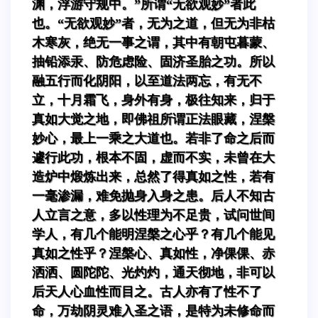
渊，浮游守规中。”所谓“无欲观妙”者此
也。“无欲观妙”者，无为之道，但无为非枯
木寒灰，绝无一事之谓，其中有朝屯暮蒙、
抽铅添汞、防危虑险、固济圣胎之功。所以
融五行而化阴阳，以至道法两忘，有无不
立，十月霜飞，身外有身，极往知来，归于
真如大觉之地，即佛祖所谓正法眼藏，涅槃
妙心，最上一乘之大道也。若非了命之后而
遽行此功，根本不固，虚而不实，未曾在大
造炉中煅炼出来，总然了得真如之性，若有
一毫渗漏，难免抛身入身之患。后人不知古
人立言之意，多以性理为不足贵，试问世间
学人，有几个能明涅槃之心乎？有几个能见
真如之性乎？涅槃心、真如性，净倮倮、赤
洒洒、圆陀陀、光灼灼，通天彻地，非可以
后天人心血性而目之。古人亦有了性不了
命，万劫阴灵难入圣之语，是特为未修命而