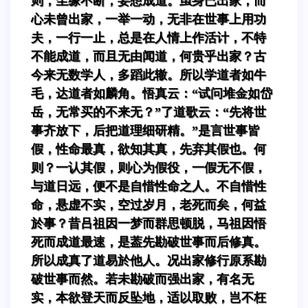
则，尘缘不断，妄想成道。虽身已出家，而
心未曾出家，一举一动，无非在世事上用功
夫，一行一止，总是在人情上作活计，不特
不能成道，而且无由闻道，何贵乎出家？古
今来无数学人，多蹈此辙。所以学道者如牛
毛，达道者如麟角。悟真云：“试问堆金如岱
岳，无常买的不来无？”了道歌云：“先将世
事齐放下，后把道理细研精。”是言世事皆
假，性命最真，欲知其真，先弃其假也。何
则？一认其假，则心为假役，一假无不假，
与道日远，便不是自惜性命之人。不自惜性
命，悬虚不实，空过岁月，老死而矣，何益
於事？昔吕祖因一梦而群思顿脱，马祖因悟
死而成道最速，是葢先勘破世事而后修真。
所以成真了道易於他人。况出家修行原系勘
破世事而然。若未勘破而强出家，有名无
实，本欲登天而反坠地，适以取败，岂不枉