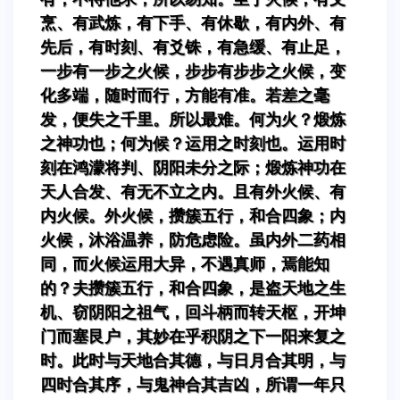
烹、有武炼，有下手、有休歇，有内外、有
先后，有时刻、有爻铢，有急缓、有止足，
一步有一步之火候，步步有步步之火候，变
化多端，随时而行，方能有准。若差之毫
发，便失之千里。所以最难。何为火？煅炼
之神功也；何为候？运用之时刻也。运用时
刻在鸿濛将判、阴阳未分之际；煅炼神功在
天人合发、有无不立之内。且有外火候、有
内火候。外火候，攒簇五行，和合四象；内
火候，沐浴温养，防危虑险。虽内外二药相
同，而火候运用大异，不遇真师，焉能知
的？夫攒簇五行，和合四象，是盗天地之生
机、窃阴阳之祖气，回斗柄而转天枢，开坤
门而塞艮户，其妙在乎积阴之下一阳来复之
时。此时与天地合其德，与日月合其明，与
四时合其序，与鬼神合其吉凶，所谓一年只