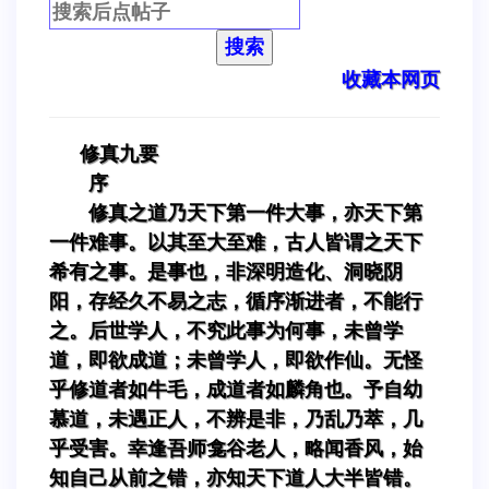
搜索
收藏本网页
修真九要
序
修真之道乃天下第一件大事，亦天下第
一件难事。以其至大至难，古人皆谓之天下
希有之事。是事也，非深明造化、洞晓阴
阳，存经久不易之志，循序渐进者，不能行
之。后世学人，不究此事为何事，未曾学
道，即欲成道；未曾学人，即欲作仙。无怪
乎修道者如牛毛，成道者如麟角也。予自幼
慕道，未遇正人，不辨是非，乃乱乃萃，几
乎受害。幸逢吾师龛谷老人，略闻香风，始
知自己从前之错，亦知天下道人大半皆错。