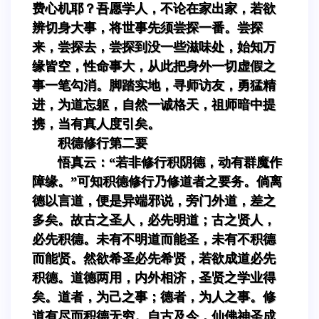
费心机耶？吾愿学人，不论在家出家，若欲
辨切身大事，将世事先须尝探一番。尝探
来，尝探去，尝探到没一些滋味处，始知万
缘皆空，性命事大，从此把身外一切虚假之
事一笔勾消。脚踏实地，寻师访友，勇猛精
进，为道忘躯，自然一诚格天，祖师暗中提
携，当有真人度引矣。
积德修行第二要
悟真云：“若非修行积阴德，动有群魔作
障缘。”可知积德修行乃修道者之要务。倘离
德以言道，便是异端邪说，旁门外道，差之
多矣。故古之圣人，必先明道；古之贤人，
必先积德。未有不明道而能圣，未有不积德
而能贤。然欲希圣必先希贤，若欲成道必先
积德。道德两用，内外相济，圣贤之学业得
矣。道者，为己之事；德者，为人之事。修
道有尽而积德无穷。自古及今，仙佛神圣成