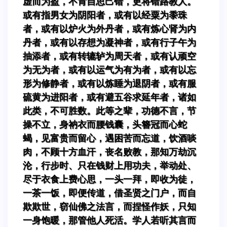
虚而为盈，不肯自思己错，更将错路教人。
或有指男女为阴阳者，或有以经粟为黍珠
者，或有以炉火为外丹者，或有炼心肾为内
丹者，或有以存想为凝神者，或有行子午为
抽添者，或有转辘轳为周天者，或有认顽空
为无为者，或有以运气为有为者，或有以忘
形为修静者，或有以炼睡为退阴者，或有服
硫黄为进阳者，或有避五谷求延年者，诸如
此类，不可胜数。此等之辈，功德不言，节
操不立，身衲衣而腰钱囊，头簪冠而心蛇
蝎，见富贵而留心，遇困苦而忘道，饮酒啖
肉，不顾十方血汗，丧名败教，那知万劫沉
沦，行步时、只在钱财上用功夫，举动处、
尽于衣食上费心思，一头一拜，即收为徒，
一茶一饭，即便传道，借圣贤之门户，而自
欺欺世，窃仙佛之法言，而捏怪作妖，只知
一身饱暖，那管他人死活。学人若听其言而