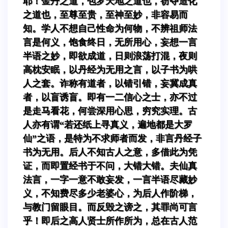
耶！金丹之道，包罗天地之道也，窃夺造化
之道也，至尊至贵，至神至妙，非容易而
知。学人不想自己性命为何物，不辨祖师法
言是何义，饱食终日，无所用心，妄想一言
半语之妙，即欲成道，日则浪荡打混，夜则
高枕安眠，以丹经为无用之言，以子书为哄
人之套。诈称有道者，以错引错，妄冀成真
者，以盲诱盲。即有一二信心之士，亦不过
是走马看花，何尝深用心思，穷究实理。古
人亦有谓“若还纸上寻真义，遍地都是大罗
仙”之语，是特为不求师者而发，非言丹经子
书为无用。后人不知古人之意，多借此为凭
证，而即置经书于不问，大错大错。夫仙真
法言，一字一意不敢妄发，一言半语尽藏妙
义，不知费尽多少老婆心，为后人作阶梯，
与教门留眼目。而反毁之谤之，其罪尚可言
乎！即后之高人贤士所作所为，总在古人范