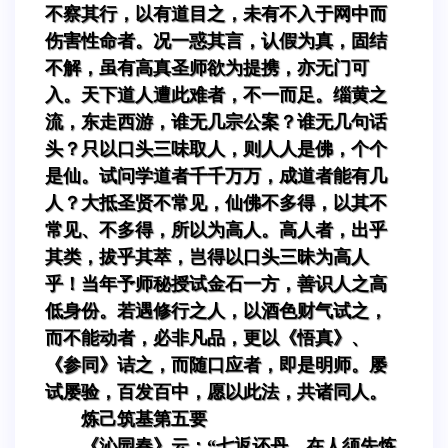
不察其行，以有道目之，未有不入于网中而
伤害性命者。况一惑其言，认假为真，固结
不解，虽有高真圣师欲为提携，亦无门可
入。天下道人遭此难者，不一而足。缁黄之
流，东走西游，谁无几宗公案？谁无几句话
头？只以口头三味取人，则人人是佛，个个
是仙。试问学道者千千万万，成道者能有几
人？大抵圣贤不常见，仙佛不多得，以其不
常见、不多得，所以为高人。高人者，出乎
其类，拔乎其萃，岂得以口头三昧为高人
乎！当年予师秘授试金石一方，善识人之高
低身份。若遇修行之人，以酒色财气试之，
而不能动者，必非凡品，更以《悟真》、
《参同》诘之，而随口应者，即是明师。屡
试屡验，百发百中，愿以此法，共诸同人。
炼己筑基第五要
《沁园春》云：“七返还丹，在人须先炼