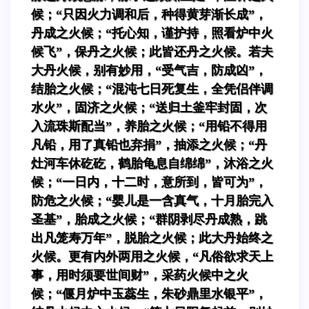
候；“只因火力调和后，种得黄芽渐长成”，
丹成之火候；“托心知，谨护持，照看炉中火
候飞”，保丹之火候；此皆还丹之火候。若夫
大丹火候，别有妙用，“受气吉，防成凶”，
结胎之火候；“混沌七日死复生，全凭侣伴调
水火”，固济之火候；“送归土釜牢封固，次
入流珠斯配当”，养胎之火候；“用铅不得用
凡铅，用了真铅也弃捐”，抽添之火候；“丹
灶河车休矻矻，鹤胎龟息自绵绵”，沐浴之火
候；“一日内，十二时，意所到，皆可为”，
防危之火候；“婴儿是一含真气，十月胎完入
圣基”，胎成之火候；“群阴剥尽丹成熟，跳
出凡笼寿万年”，脱胎之火候；此大丹始终之
火候。更有内外两用之火候，“凡俗欲求天上
事，用时须要世间财”，采药火候中之火
候；“偃月炉中玉蕊生，朱砂鼎里水银平”，