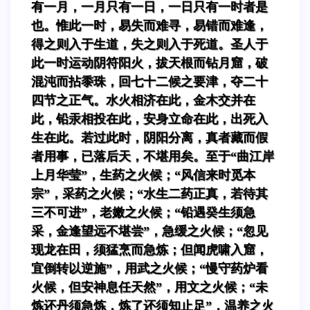
有一月，一月只有一日，一日只有一时者是
也。惟此一时，易失而难寻，易错而难逢，
得之则入于生道，失之则入于死道。圣人于
此一时运动阴符阳火，拔天根而钻月窟，破
混沌而拈黍珠，回七十二候之要津，夺二十
四节之正气。水火相济在此，金木交并在
此，铅汞相投在此，安身立命在此，出死入
生在此。若过此时，阴阳分离，真者藏而假
者用事，已落后天，不堪用矣。至于“曲江岸
上月华莹”，生药之火候；“风信来时觅本
宗”，采药之火候；“水生二药正真，若待其
三不可进”，老嫩之火候；“铅遇癸生须急
采，金逢望远不堪尝”，急缓之火候；“忽见
现龙在田，须猛烹而急炼；但闻虎啸入窟，
宜倒转以逆施”，用武之火候；“慢守药炉看
火候，但安神息任天然”，用文之火候；“未
炼还丹须急炼，炼了还须知止足”，温养之火