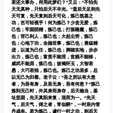
若还大事办，何用此梦幻？”又云：“不怕先
天无真种，只怕后天不丰光。”盖后天足则先
天可复，先天复则后天可化，炼己筑基之
功，岂可轻视乎！何为炼己？少贪无爱，炼
己也；牢固阴精，炼己也；打炼睡魔，炼己
也；苦己利人，炼己也；大起尘劳，炼己
也；心地下功，全抛世事，炼己也；勇猛精
进，以道为己任，炼己也；脚踏实地，步步
出力，炼己也；富贵不能淫，贫贱不能移，
威武不能屈，炼己也；披褐怀玉，大智若
愚，大巧若拙，炼己也。炼己之功居多，总
以无己为归着。老子云：“吾之所以有大患
者，为吾有身，及吾无身，吾有何患？“炼己
炼到无己时，外其身而身存，后天稳当，基
址坚固，先天真阳来复，混而为一。“先天
气，后天气，得之者，常似醉”，一时辰内管
丹成矣。若为炼己，遽行一时之功，则后天