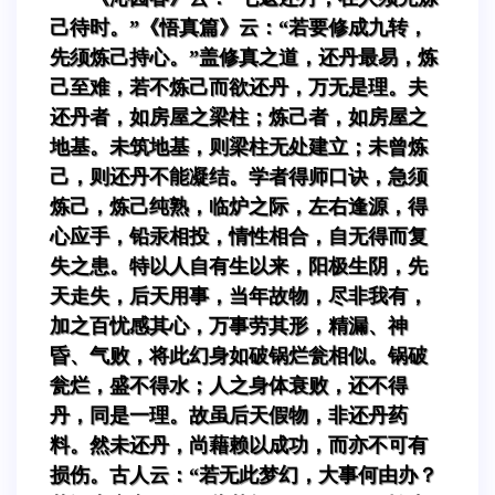
己待时。”《悟真篇》云：“若要修成九转，
先须炼己持心。”盖修真之道，还丹最易，炼
己至难，若不炼己而欲还丹，万无是理。夫
还丹者，如房屋之梁柱；炼己者，如房屋之
地基。未筑地基，则梁柱无处建立；未曾炼
己，则还丹不能凝结。学者得师口诀，急须
炼己，炼己纯熟，临炉之际，左右逢源，得
心应手，铅汞相投，情性相合，自无得而复
失之患。特以人自有生以来，阳极生阴，先
天走失，后天用事，当年故物，尽非我有，
加之百忧感其心，万事劳其形，精漏、神
昏、气败，将此幻身如破锅烂瓮相似。锅破
瓮烂，盛不得水；人之身体衰败，还不得
丹，同是一理。故虽后天假物，非还丹药
料。然未还丹，尚藉赖以成功，而亦不可有
损伤。古人云：“若无此梦幻，大事何由办？