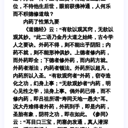
位，不待他生后世，眼前获佛神通，人何乐
而不积德修道哉？
内药了性第九要
《道德经》云：“有欲以观其窍，无欲以
观其妙。”此二语乃金丹大道之始终，古今学
人之要诀。外药不得，则不能出乎阴阳；内
药不就，则不能形神俱妙。上德者修内药，
而外药即全；下德者修外药，而内药方就。
外药者渐法，内药者顿法。外药所以超凡，
内药所以入圣。“有欲观窍者”外药，窃夺造
化之功，幻身上事；“无欲观妙者”内药，明
心见性之学，法身上事。倘外药已得，而不
修内药，即吕祖所谓“寿同天地一愚夫”耳。
况大丹难得者外药，外药到手，即是内药，
圣胎有象，阴符之功，即在如此。《参同》
云：“耳目口三宝，闭塞勿发通，真人潜深