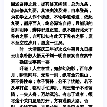
因述吾师之意，提其修真纲领，总为九条，
名曰修真九要。其法由浅及深，自卑登高，
为初学之人作个梯级。不论学道修道，依此
九要，循序而入，终必深造自得，且能识的
盲师明师，辨得邪道正道。纵不能行此天下
希有之事，亦可以知有此天下希有之事，庶
不至空过岁月，虚度一生矣。
时 大清嘉庆三年岁次戊午菊月九日栖
云山素朴散人悟元子刘一明自叙於自在窝中
勘破世事第一要
吁嗟！人生在世，如梦幻泡影，百年岁
月，瞬息间耳。无常一到，纵有金穴银山，
买不得性命；孝子贤孙，分不了忧愁。若不
及早打点，临时手忙脚乱，阎王老子不肯留
情，一失人身，万劫沉沦。有志于道者，须
将这个关口急急打开，方有通衢大路。否