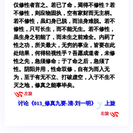
仅修性者言之。若已了命，焉得不修性？若
不修性，则应物固执，空有家财而无主柄。
若不修性，虽幻身已脱，而法身难脱。若不
修性，只可长生，而不能无生。若不修性，
虽生身之初能了，而未生之前难全。内药了
性之功，所关最大，无穷的事业，皆要在此
处结果，何得轻视性乎？吾愿成道者，未修
性之先，急须修命；于了命之后，急须了
性。阴阳并用，性命双修，自有为而入无
为，至于有无不立、打破虚空，入于不生不
灭之地，修真之能事毕矣。
左旋
讨论《013_修真九要-清-刘一明》
上旋
右旋