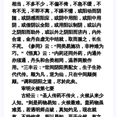
相当，不多不少，不偏不倚，不急不缓，不
有不无，不即不离，不躁不懦，或阳动而阴
随，或阴感而阳应，或阴中用阳，或阳中用
阴，或借阴以全阳，或用阳以制阴，或以内
之阴阳而助外，或以外之阴阳而济内，内外
合道，金丹自虚无中结就，取而服之，长生
不死。《参同》云：“同类易施功，非种难为
巧。”《悟真》云：“内药还同外药，内通外
亦须通，丹头和合类相同，温养两般作
用。”三丰云：“世间阴阳男配女，生子生孙
代代传。顺为凡，逆为仙，只在中间颠倒
颠。”调和阴阳之道，尽於此矣。
审明火候第七要
古经云：“圣人传药不传火，火候从来少
人知。”则是药物易知，火候最难。盖药物虽
难觅，若遇明师点破，真知灼见，现在就
有，不待他求，所以易知。至于火候，有文