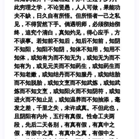
此穷理之学，不论贤愚，人人可做，果能功
夫不缺，日久自有所悟。但所悟者一己之私
见，不得贸然下手。倘遇明师，必须彻始彻
终，追究个清白，真知灼见，得心应手，方
不误事。若知前不知后，知后不知前，知阴
不知阳，知阳不知阴，知体不知用，知用不
知体，或知有为而不知无为，或知无为而不
知有为，或见元关而不知药生，或知药生而
不知老嫩，或知结丹而不知服丹，或知结胎
而不知脱胎，或知文烹而不知武炼，或知武
炼而不知文烹，或知阳火而不知阴符，或知
进火而不知止足，或知温养而不知抽添，毫
发之差，千里之失，未许成真。不但此也，
且阴阳有内外，五行有真假。性命工夫两
段，先后二天各别，有真有假，有真中之
假，有假中之真，有真中之真，有假中之