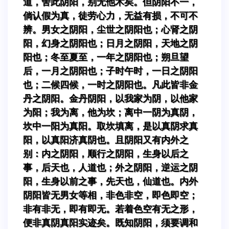
道，舍此阴阳，别无他术矣。但阴阳不一，
倘认假为真，徒劳心力，无益有损，不可不
辨。男女之阴阳，尘世之阴阳也；心肾之阴
阳，幻身之阴阳也；日月之阴阳，天地之阴
阳也；冬至夏至，一年之阴阳也；朔旦望
后，一月之阴阳也；子时午时，一日之阴阳
也；二候四候，一时之阴阳也。凡此皆非金
丹之阴阳。金丹阴阳，以我家为阴，以他家
为阳；我为离，他为坎；离中一阴为真阴，
坎中一阳为真阳。取坎填离，是以真阴求真
阳，以真阳济真阴也。且阴阳又有内外之
别：内之阴阳，顺行之阴阳，生身以后之
事，后天也，人道也；外之阴阳，逆运之阴
阳，生身以前之事，先天也，仙道也。内外
阴阳皆无男女等相，非色非空，即色即空；
非有非无，即有即无。若着色空有无之形，
便非真阴真阳实迹矣。既知阴阳，须要调和