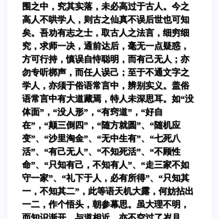
围之中，究其实落，未必高过于古人。今之
高人不哄学人，则古之仙真不误后世也可知
矣。吾劝有志之士，取古人之法言，细穷细
究，求师一决，通前达后，毫无一点疑惑，
方可行持，慎误自恃聪明，而有己无人；亦
勿专听梆声，而任人误己；至于不通文字之
学人，亦须于俗语常言中，辨别实义。盖俗
语常言中有大道藏焉，特人未深思耳。如“没
体面”，“没人形”，“有窍道”，“好自
在”，“颠三倒四”，“随方就圆”、“随机应
变”、“沙里淘金”、“无中生有”、“七死八
活”、“有己无人”、“不知死活”、“不顾性
命”、“只知有己，不知有人”、“走三家不如
守一家”、“礼下于人，必有所得”、“只知其
一，不知其二”，此等语天机大露，何妨拈出
一二，作个悟头，朝参幕思。虽大理不明，
而知识渐开，与道相近，亦不空过了岁月。