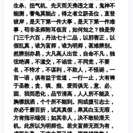
生杀、扭气机、先天而天弗违之道，鬼神不
能测，蓍龟莫能占，得之者立跻圣位，直登
彼岸，是天下第一件大事，是天下第一件难
事，苟非圣师附耳低言，如何知之？独是旁
门三千六百，丹法七十二品，以邪害正，以
假乱真，谁为盲师，谁为明师，甚难辨别。
然辨别亦易，大凡高人出世，自命不凡，独
弦绝调，不滥交，不谄世，不同党，不要
名，不恃才，不谋利，不欺人，不怪诞，一
言一语，俱有益于世道，一行一止，大有裨
于圣教，贪、嗔、痴、爱而俱无，意、必、
固、我而悉化，品节清高，人人所不能及，
胸襟脱洒，个个所不能到。间或援引志士，
亦必千磨百折，试其真假，果其白玉无瑕，
方肯指示端倪；如其非人，决不敢轻泄天
机。此所以为明师也。若夫盲师无而为有，