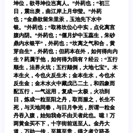
坤位，欲寻坤位岂离人。”外药也；“初三
日，震出庚，曲江岸上月华莹。”外药
也；“金鼎欲留朱里汞，玉池先下水中
银。”外药也；“取将坎位心中实，点化离宫
腹内阴。”外药也；“偃月炉中玉蕊生，朱砂
鼎内水银平”，外药也；“坎离之气和合，黄
芽自生”，外药也；但药本在外，如何得向内
生？药属于他，如何得为我有？经云：“五行
顺生，法界火坑；五行颠倒，大地七宝”。木
本生火，今也火反生木；金本生水，今也水
反生金；金木水火中藏戊己二土，和四象而
配五行，一气运用，复成一太极，火功到
日，炼成一粒至阳之丹，取而服之，长生不
死，与天地同春，与日月争光，所谓一粒金
丹吞入腹，始知我命不由天者此也。噫！万
两黄金买不下，十字街前送至人。金丹大
道，万劫一传，至尊至贵，得之者立跻圣