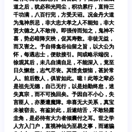
道之后，犹必和光同尘，积功累行，直待三
千功满，八百行完，方受天诏。况金丹大道
为鬼神所忌，非大忠大孝之人不能知，非大
贤大德之人不敢传。即强传而知之，鬼神不
喜，势必暗降灾殃，促其寿数。非徒无益，
而又害之。予自得龛谷仙留之旨，以大公为
怀，每遇志士，便欲接引。间或略示端倪，
徐观其后，未几自满自足，不能深入，竟至
日久懈怠，志气尽丧。其悭贪烦恼，甚於常
人。前后数人，俱皆如此。噫！此等之辈必
是祖先无德，自己无行，以是始勤终怠，迷
失真宗，而不可挽回矣。予因自不小心，失
言匪人，亦屡遭魔障。幸喜无大关系，真宝
未被窃去。有鉴於此，后遂结舌，不敢轻露
圭角，是必待有大力者倾囊付之耳。世之学
人方入门户，直视神仙为至易之事，而遂骗