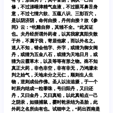
修，不过涕唾津精气血液，不过眼耳鼻舌身
意，不过七情六欲、五蕴八识、三彭百穴，
是以阴济阴，命何由接，丹何由接？故《参
同》云：“牝雞自卵，其雏不全。”此其证
也。夫丹经所谓外药者，以其我家真阳失散
于外，不属于我，寄居他家，而以外名之。
迷人不知，错会他字、外字，或猜为御女闺
丹，或猜为五金八石，或猜为天地日月，或
猜为云霞草木，以及等等有形之物。殊不知
真正大药，非色非空，非有非无，乃鸿濛未
判之始气，天地未分之元仁，顺则生人生
物，逆则成仙作佛。圣人以法追摄，于一个
时辰内结成一粒黍珠，号曰阳丹，又曰还
丹，又曰金丹，又曰真铅，以此真铅点一己
之阴汞，如猫捕鼠，霎时乾汞结为圣胎，此
外药之名所由有也。试细申之，“药出西南是