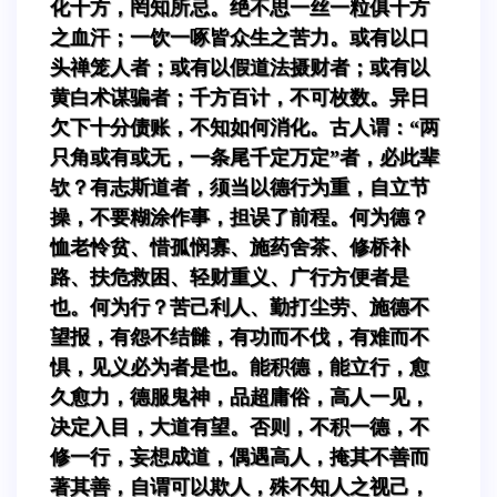
化十方，罔知所忌。绝不思一丝一粒俱十方
之血汗；一饮一啄皆众生之苦力。或有以口
头禅笼人者；或有以假道法摄财者；或有以
黄白术谋骗者；千方百计，不可枚数。异日
欠下十分债账，不知如何消化。古人谓：“两
只角或有或无，一条尾千定万定”者，必此辈
欤？有志斯道者，须当以德行为重，自立节
操，不要糊涂作事，担误了前程。何为德？
恤老怜贫、惜孤悯寡、施药舍茶、修桥补
路、扶危救困、轻财重义、广行方便者是
也。何为行？苦己利人、勤打尘劳、施德不
望报，有怨不结雠，有功而不伐，有难而不
惧，见义必为者是也。能积德，能立行，愈
久愈力，德服鬼神，品超庸俗，高人一见，
决定入目，大道有望。否则，不积一德，不
修一行，妄想成道，偶遇高人，掩其不善而
著其善，自谓可以欺人，殊不知人之视己，