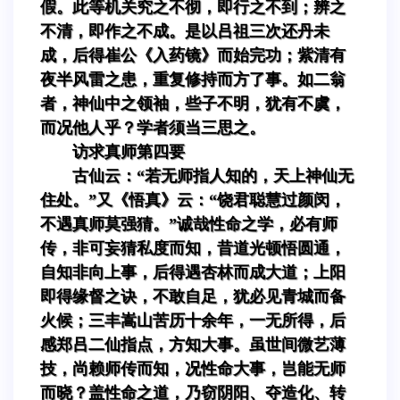
假。此等机关究之不彻，即行之不到；辨之
不清，即作之不成。是以吕祖三次还丹未
成，后得崔公《入药镜》而始完功；紫清有
夜半风雷之患，重复修持而方了事。如二翁
者，神仙中之领袖，些子不明，犹有不虞，
而况他人乎？学者须当三思之。
访求真师第四要
古仙云：“若无师指人知的，天上神仙无
住处。”又《悟真》云：“饶君聪慧过颜闵，
不遇真师莫强猜。”诚哉性命之学，必有师
传，非可妄猜私度而知，昔道光顿悟圆通，
自知非向上事，后得遇杏林而成大道；上阳
即得缘督之诀，不敢自足，犹必见青城而备
火候；三丰嵩山苦历十余年，一无所得，后
感郑吕二仙指点，方知大事。虽世间微艺薄
技，尚赖师传而知，况性命大事，岂能无师
而晓？盖性命之道，乃窃阴阳、夺造化、转