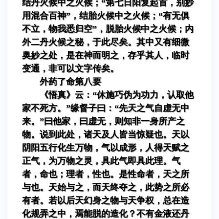
结丹火候中之火候；“第七日阳复起首，别妙
用混合百神”，结胎火候中之火候；“有无俱
不立，物我悉归空”，脱胎火候中之火候；内
外二丹火候之秘，于此尽矣。其中又有细微
奥妙之处，是在神而明之，存乎其人，临时
变通，非可以文字传矣。
外药了命第八要
《悟真》云：“休施巧伪为功力，认取他
家不死方。”缘督子曰：“先天之气自虚无中
来。”曰他家，曰虚无，则知非一身所产之
物。说到此处，诸天及人皆当惊疑也。天以
阴阳五行化生万物，气以成形，人得天赋之
正气，为万物之灵，具此气即具此理。气
者，命也；理者，性也。是性命者，天之所
与也。天始与之，而天终夺之，此势之所必
有者。若以后天幻身之物与天争权，总在造
化规弄之中，焉能脱的造化？不有金液还丹