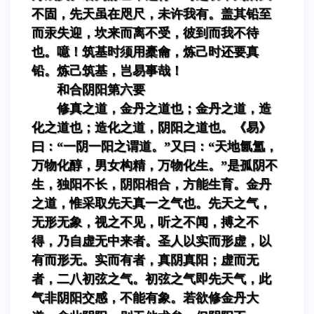
不固，先天虽在咫尺，未许我有。盖其铅至
而汞失迎，坎来而离不受，彼到而我不待
也。噫！筑基时须用橐龠，炼己时还要真
铅。炼己筑基，岂易事哉！
和合阴阳第六要
修真之道，金丹之道也；金丹之道，造
化之道也；造化之道，阴阳之道也。《易》
曰：“一阴一阳之谓道。”又曰：“天地氤氲，
万物化醇，男女构精，万物化生。”是孤阴不
生，独阳不长，阴阳相合，方能生育。金丹
之道，惟采取先天真一之气也。先天之气，
无形无象，视之不见，听之不闻，搏之不
得，乃自虚无中来者。圣人以实而形虚，以
有而形无。实而有者，真阴真阳；虚而无
者，二八初弦之气。初弦之气即先天气，此
气非阴阳交感，不能有象。若欲修金丹大