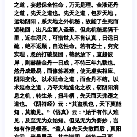
之道，妄想保全性命，万无是理。金液还丹
之道，先天之道也。先天之道，包罗天地，
运动阴阳，系天地之外机秘，故能了生死而
避轮回，出凡尘而入圣基。但此机秘远隔千
里，近在咫尺，可惜世人不肯认真，日远日
疏，绝不返顾，自送性命。若有志士，穷究
实理，忽的打破疑团，截然放下，直超彼
岸，则赫赫金丹一日成，不待三年九载也。
然丹成最易，而修炼甚难，使无虚实相应、
阴阳变化、以术延命之道，而金丹不结。以
术延命之道，乃夺天地造化之权，窃阴阳消
息之机，转生杀，扭斗柄，先天而天弗违之
道也。《阴符经》云：“其盗机也，天下莫能
知，莫能见。”《悟真》云：“始于有作人难
见，及至无为众始知。但见无为为要妙，岂
知有作是根基。”盖人自先天失散而后，真阳
有亏，形虽男子，其中皆阴，倘执一己而