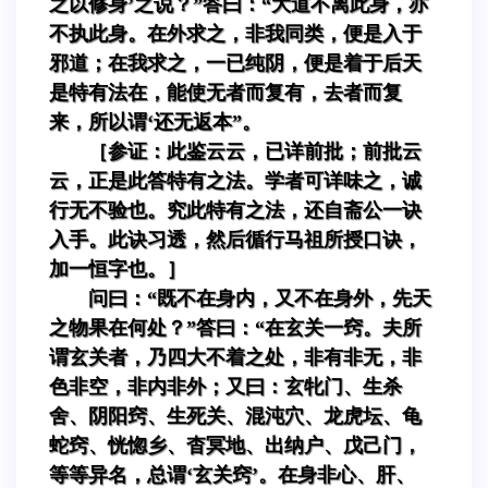
之以修身’之说？”答曰：“大道不离此身，亦
不执此身。在外求之，非我同类，便是入于
邪道；在我求之，一已纯阴，便是着于后天
是特有法在，能使无者而复有，去者而复
来，所以谓‘还无返本”。
［参证：此鉴云云，已详前批；前批云
云，正是此答特有之法。学者可详味之，诚
行无不验也。究此特有之法，还自斋公一诀
入手。此诀习透，然后循行马祖所授口诀，
加一恒字也。］
问曰：“既不在身内，又不在身外，先天
之物果在何处？”答曰：“在玄关一窍。夫所
谓玄关者，乃四大不着之处，非有非无，非
色非空，非内非外；又曰：玄牝门、生杀
舍、阴阳窍、生死关、混沌穴、龙虎坛、龟
蛇窍、恍惚乡、杳冥地、出纳户、戊己门，
等等异名，总谓‘玄关窍’。在身非心、肝、