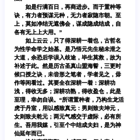
如是行满百日，再商进步。而于置种等
诀，有力者预谋元种，无力者寂隐市朝。至
上，莫如净结无遮佛会，谋成隐成结成，自
各有无上上大用。”
如上云云，只了得深耕一着也，古哲名
为性学命学之始基。是乃悟元先生秘未泄之
大道，余恐后学误入歧途，毕生莫救，故为
补述于此。然是历古圣真山盟海誓，三更时
候口授之诀，未尝形之笔者，学者见之，毋
作等闲看过。其要全在深耕一着：深耕功
浅，得收无多；深耕功熟，得收盈仓，此是
至理，幸勿自误。“所谓置种者，乃构生龙活
虎于丹室，用以感致真元：男则致夫坤元，
女则致夫乾元；两元气感交于虚际，必有所
生。吾用我媒，引至个中结成夫妇，是为神
仙延年而已。