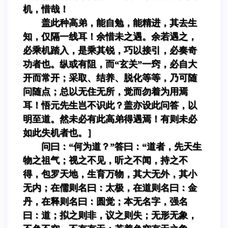
机，惜哉！
盖此种高弟，能自勉，能精进，其去生
知，仅隔一线耳！余惜未之遇。余若遇之，
必乘机踏入，是乘其锐，巧以接引，必奏奇
功者也。纵或有阻，而“玄关”一窍，必自大
开而常开；采取、结养、脱化等等，乃可随
问随点；总以无住无所，觉而勿着为用焉
耳！悟元先生岂不识此？盖亦设此问答，以
明至道。然未必有此高弟得遇焉！有则未必
如此失机者也。］
问曰：“何为道？”答曰：“道者，先天生
物之祖气；视之不见，听之不闻，持之不
得，包罗天地，生育万物，其大无外，其小
无内；在儒则名曰：太极，在道则名曰：金
丹，在释则名曰：圆觉；本无名字，强名
曰：道；拟之则非，议之则失；无形无象，