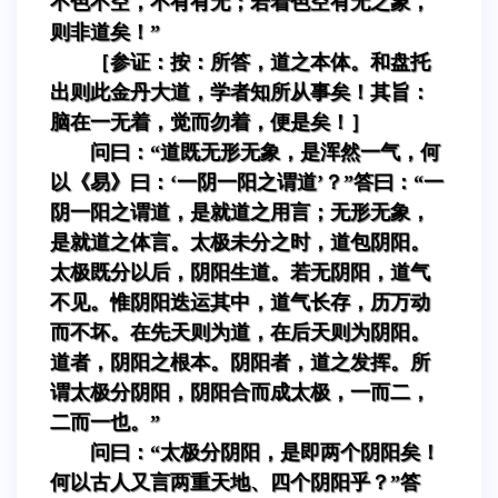
不色不空，不有有无；若着色空有无之象，
则非道矣！”
［参证：按：所答，道之本体。和盘托
出则此金丹大道，学者知所从事矣！其旨：
脑在一无着，觉而勿着，便是矣！］
问曰：“道既无形无象，是浑然一气，何
以《易》曰：‘一阴一阳之谓道’？”答曰：“一
阴一阳之谓道，是就道之用言；无形无象，
是就道之体言。太极未分之时，道包阴阳。
太极既分以后，阴阳生道。若无阴阳，道气
不见。惟阴阳迭运其中，道气长存，历万动
而不坏。在先天则为道，在后天则为阴阳。
道者，阴阳之根本。阴阳者，道之发挥。所
谓太极分阴阳，阴阳合而成太极，一而二，
二而一也。”
问曰：“太极分阴阳，是即两个阴阳矣！
何以古人又言两重天地、四个阴阳乎？”答