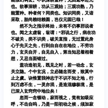
也。欲事深耕，功从三观始；三观功熟，乃
能置种。种者何？同类也。知识同类，又谙
采取，胎尚赖结赖圆，岂仅元固已哉！
然不为之指示终始，未有不仍事邪说者
也。闻之太虚翁，翁谓：“邪说之行，病在功
不破关，类不识类，破关直指，无过置此身
心于先天之先，行到自自在在地位，不劳功
力，玄关自开，自见自入，第当知忌着相着
想，又忌当面错过。
盖功造初见，既见之时，若一动念，玄
关立隐。个中玄况，立必随念而变，致莫中
止之虞。诀惟置我神志于不识不知之地，行
到万虑不生，一灵亦泯，是造混穆极境，是
已深入玄窍窍中地位矣！
忽而一念顿动，寂而视之，觉有如吸应
呼，不击自呜，乃是一阳初动之候，须加寂