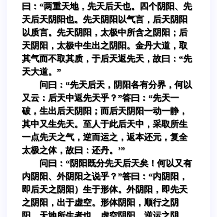
曰：“两重天地，先天后天也。四个阴阳、先
天后天阴阳也。先天阴阳以气言，后天阴阳
以质言。先天阴阳，太极中所含之阴阳；后
天阴阳，太极中生出之阴阳。金丹大道，取
其气而不取其质，于后天返先天，故曰：“先
天大道。”
问曰：“先天后天，阴阳各有分界，何以
又云：后天中返先天乎？”答曰：“先天一
破，生出后天阴阳；而后天阴阳一动一静，
其中又生先天。至人于此后天中，采取所生
一点先天之气，逆而运之，返本还元，复全
太极之体，故曰：还丹。’”
问曰：“阴阳既分先天后天矣！何以又有
内阴阳、外阴阳之说乎？”答曰：“内阴阳，
即后天之阴阳）生于形体。外阴阳，即先天
之阴阳，出于虚空。形体阴阳，顺行之阴
阳，天地所生者也。虚空阴阳，逆运之阴