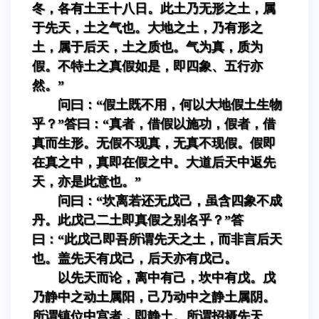
冬，各有土王十八日。此土乃无形之土，属
于先天，土之气也。大地之土，乃有形之
土，属于后天，土之质也。气为真，质为
假。不特土之真假如是，即四象、五行亦
然。”
问曰：“假土既不用，何以大地假土生物
乎？”答曰：“真者，借假以施功，假者，借
真而生形。无假不现真，无真不现假。假即
在真之中，真即在假之中。大道后天中返先
天，亦是此意也。”
问曰：“坎离若还无戊己，虽含四象不成
丹。此戊己二土即真假之别名乎？”答
曰：“此戊己即吾所谓先天之土，而非言后天
也。盖先天有戊己，后天亦有戊己。
以先天而论，离中有己，坎中有戊。戊
乃静中之动土属阳，己乃动中之静土属阴。
所谓镇位中宫者，即静土。所谓招摄先天