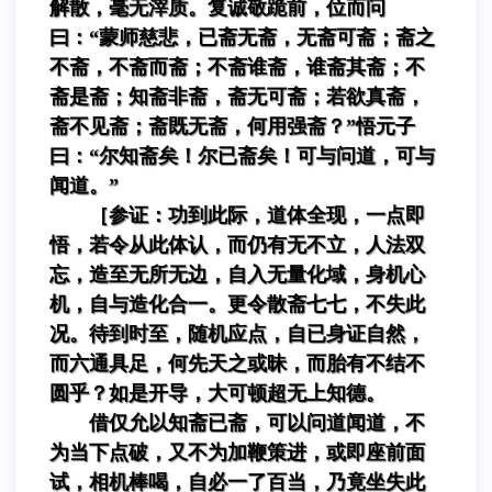
解散，毫无滓质。复诚敬跪前，位而问
曰：“蒙师慈悲，已斋无斋，无斋可斋；斋之
不斋，不斋而斋；不斋谁斋，谁斋其斋；不
斋是斋；知斋非斋，斋无可斋；若欲真斋，
斋不见斋；斋既无斋，何用强斋？”悟元子
曰：“尔知斋矣！尔已斋矣！可与问道，可与
闻道。”
［参证：功到此际，道体全现，一点即
悟，若令从此体认，而仍有无不立，人法双
忘，造至无所无边，自入无量化域，身机心
机，自与造化合一。更令散斋七七，不失此
况。待到时至，随机应点，自已身证自然，
而六通具足，何先天之或昧，而胎有不结不
圆乎？如是开导，大可顿超无上知德。
借仅允以知斋已斋，可以问道闻道，不
为当下点破，又不为加鞭策进，或即座前面
试，相机棒喝，自必一了百当，乃竟坐失此