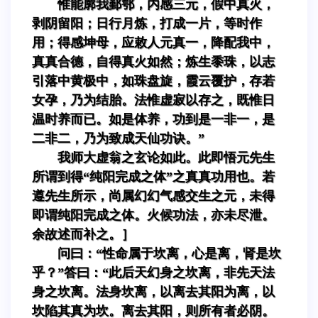
惟能廓我鄞鄂，内感三元，假中真火，
剥阴留阳；日行月炼，打成一片，等时作
用；得感坤母，应敕人元真一，降配我中，
真真合德，自得真火如然；炼生黍珠，以志
引落中黄极中，如珠盘旋，霞云覆护，存若
女孕，乃为结胎。法惟虚寂以存之，既惟日
温时养而已。如是体养，功到是一非一，是
二非二，乃为致成天仙功诀。”
我师大虚翁之玄论如此。此即悟元先生
所谓到得“纯阳完成之体”之真真功用也。若
遵先生所示，尚属幻幻气感交生之元，未得
即谓纯阳完成之体。火候功法，亦未尽泄。
余故述而补之。］
问曰：“性命属于坎离，心是离，肾是坎
乎？”答曰：“此后天幻身之坎离，非先天法
身之坎离。法身坎离，以离去其阳为离，以
坎陷其真为坎。离去其阳，则所有者必阴。