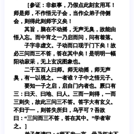
［参证：非叙事，乃假点此刻玄用耳！
师是师，不作悟元子会，当作众弟子侍侧
会，则得此则师字义矣！
其旨，脑在不动摇，无声无臭，故能由
悟入忘。而中宵之一乃启而问，问有着落。
子字非虚文。子动而口现于门下矣！故
必三问而三不答，答在其中矣！是明明一幅
阳动寂采，无上玄况图象也。
二千五百人曰师。师无动摇，师无声
臭，有一以视之。一者谁？子中之悟元子。
要知一子之启，启自门内者也。厥口有
三：曰天、曰地、曰人。三而一则得，一而
三则失，故此三问三不答。答字大有玄义。
不归于一，则答失所归，乌乎可？吾故
曰：“三问而三不答，答在其中。”学者审
之。］