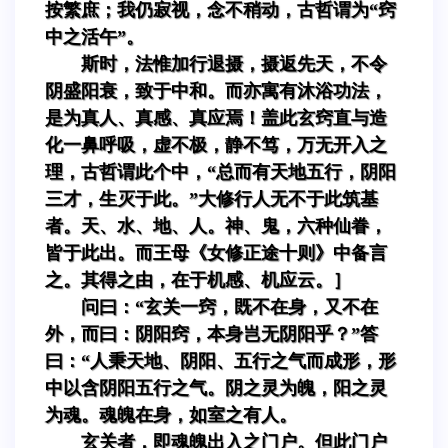
按繁庶；我仍寂视，念不稍动，古哲谓为“窍
中之活午”。
斯时，法惟加行退摄，摄返先天，不令
阴盛阳衰，致于中和。而亦寓有沐浴功法，
是为真人、真感、真应焉！盖此玄窍直与造
化一鼻呼吸，虚不极，静不笃，万无开入之
理，古哲谓此个中，“总而有天地五行，阴阳
三才，生灭于此。”大修行人无不于此筑基
者。天、水、地、人。神、鬼，六种仙眷，
皆于此出。而王母《女修正途十则》中备言
之。其得之由，在于机感、机应云。］
问曰：“玄关一窍，既不在身，又不在
外，而曰：阴阳窍，本身岂无阴阳乎？”答
曰：“人秉天地、阴阳、五行之气而成形，形
中以含阴阳五行之气。阴之灵为魄，阳之灵
为魂。魂魄在身，如室之有人。
玄关者，即魂魄出入之门户。但此门户