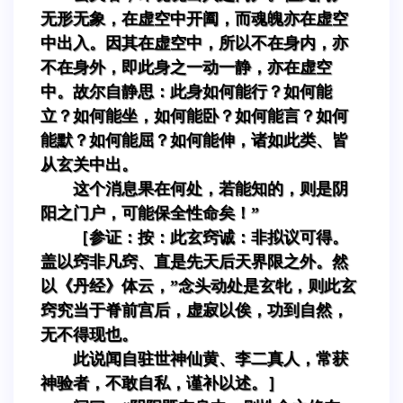
无形无象，在虚空中开阖，而魂魄亦在虚空
中出入。因其在虚空中，所以不在身内，亦
不在身外，即此身之一动一静，亦在虚空
中。故尔自静思：此身如何能行？如何能
立？如何能坐，如何能卧？如何能言？如何
能默？如何能屈？如何能伸，诸如此类、皆
从玄关中出。
这个消息果在何处，若能知的，则是阴
阳之门户，可能保全性命矣！”
［参证：按：此玄窍诚：非拟议可得。
盖以窍非凡窍、直是先天后天界限之外。然
以《丹经》体云，”念头动处是玄牝，则此玄
窍究当于脊前宫后，虚寂以俟，功到自然，
无不得现也。
此说闻自驻世神仙黄、李二真人，常获
神验者，不敢自私，谨补以述。］