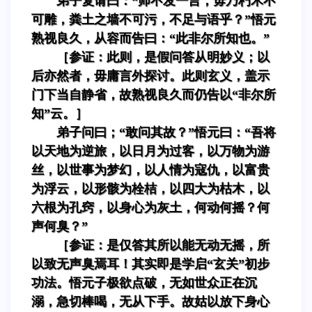
弟子复请曰：“师不发一言，毋乃朽木不
可雕，粪土之墙不可污，不足与语乎？”悟元
熟视良久，从容而告曰：“此非尔所知也。”
［参证：此则，是假问答从明妙义；以
后亦然者，毋庸言外探讨。此则玄义，盖示
门下当自静省，故熟视良久而仍告以“非尔所
知”云。］
弟子问曰；“敢问其故？”悟元曰：“吾将
以天地为逆旅，以日月为过客，以万物为游
丝，以世事为梦幻，以人情为寇仇，以富贵
为浮云，以形骸为栓桔，以四大为枯木，以
六根为孔窍，以身心为灰土，何动何摇？何
声何臭？”
［参证：是仅答其所以能无动无摇，所
以致无声臭焉耳！其实即是学启“玄关”初步
功法。悟元子极欲点破，无如世众正在沉
溺，急切棒喝，无从下手。故姑以放下身心