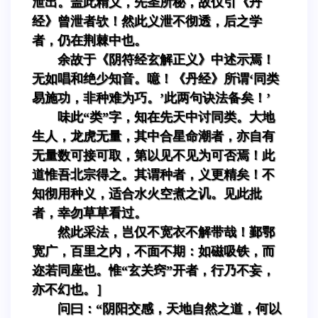
泄出。盖此精义，先圣所秘，故仅引《丹
经》曾泄者欤！然此义泄不彻透，后之学
者，仍在荆棘中也。
余故于《阴符经玄解正义》中述示焉！
无如唱和绝少知音。噫！《丹经》所谓‘同类
易施功，非种难为巧。’此两句诀法备矣！’
味此“类”字，知在先天中讨同类。大地
生人，龙虎无量，其中合星命潮者，亦自有
无量数可接可取，第以见不见为可否焉！此
道惟吾北宗得之。其谓种者，义更精矣！不
知彻用种义，适合水火空煮之讥。见此批
者，幸勿草草看过。
然此采法，岂仅不宽衣不解带哉！鄞鄂
宽广，百里之内，不面不期：如磁吸铁，而
迩若同座也。惟“玄关窍”开者，行乃不妄，
亦不幻也。］
问曰：“阴阳交感，天地自然之道，何以