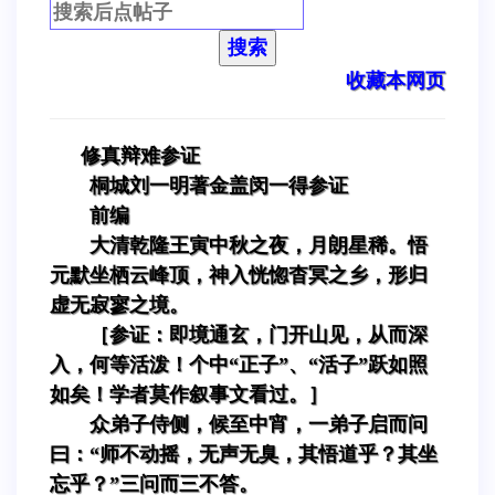
搜索
收藏本网页
修真辩难参证
桐城刘一明著金盖闵一得参证
前编
大清乾隆王寅中秋之夜，月朗星稀。悟
元默坐栖云峰顶，神入恍惚杳冥之乡，形归
虚无寂寥之境。
［参证：即境通玄，门开山见，从而深
入，何等活泼！个中“正子”、“活子”跃如照
如矣！学者莫作叙事文看过。］
众弟子侍侧，候至中宵，一弟子启而问
曰：“师不动摇，无声无臭，其悟道乎？其坐
忘乎？”三问而三不答。