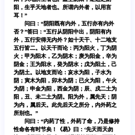
阳，生乎天地者也。所谓内外者，以用言
耳！”
问曰：“阴阳既有内外，五行亦有内外
否？”答曰：“五行从阴阳中出，阴阳有内
外，五行安得无内外？如十天干、十二地支
五行皆二。以天干而论：丙为阳火，丁为阴
火；甲为阳木，乙为阴木；庚为阳金，辛为
阴金；王为阳水，癸为阴水；戊为阳土，己
为阴土。以地支而论：亥水为阳，子水为
阴；寅木为阳，卯木为阴；已火为阳，午火
为阴；申金为阳，西金为阴；辰、戌二土为
阳，丑、未二土为阴。阳为外，属先天；阴
为内，属后天。此先后天之所分，内外药之
所别也。”
问曰：“内药了性，外药了命，乃是修持
性命各有时节矣！《易》曰：‘先天而天勿