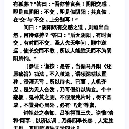
有孤寡？”答曰：“吾亦曾言矣！阴阳交感，
即是真阴阳：不交，即是假阴阳；其真假，
在‘交’与‘不交，上分别耳！”
问曰：“阴阳既有交感之道，则道出自
然，何待修持？”答曰：“后天阴阳，有时而
交，有时而不交。圣人先天学问，顺中逆
运，使长交而不散，所以人能胜天而不为阴
阳所拘。”
［参证：谨按：是答，当循马丹阳《还
原秘旨》功法，不入歧途，谓须深耕以置
种，浸灌无亏，所以待也。已而，人机齐
应，是为天人合发，乃可假幻以钩玄。个中
翻板，鬼神莫之测。不假混沌片时，得不圆
成，不置身心局外，必有‘飞走’等虞。
钟祖处之泰如。吕祖得而三失。诀惟‘清
和’两字，以济以调，乃得四季长春，人定胜
天也。其即所谓先天学问欤？