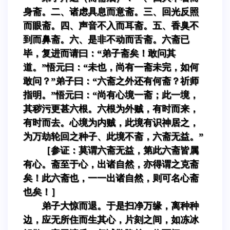
身斋。二、诸虑具息而意斋。三、回光反照
而眼斋。四、声音不入而耳斋。五、香臭不
到而鼻斋。六、是非不动而舌斋。六斋已
毕，复进而请曰：“弟子斋矣！敢问其
道。”悟元曰：“未也，尚有一斋未完，如何
敢问？”弟子曰：“六斋之外还有何斋？祈师
指明。”悟元曰：“尚有心境一斋；此一境，
其秽污更甚六根。六根为外贼，有时而来，
有时而去。心境为内贼，此境有识神居之，
为万劫轮回之种子、此境不斋，六斋无益。”
［参证：莫谓六斋无益，第此六斋皆属
有心。斋至于心，出诸自然，亦得谓之克斋
矣！此六斋也，一一出诸自然，则可名心斋
也矣！］
弟子大惊而退。于是扫净万缘，离种种
边，应无所住而生其心，片刻之间，如冻冰