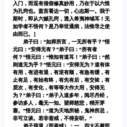
入门，而逗有借假修真妙用，乃在于以六恨
为孔窍也。盖言看达一切，心志斯一。我于
斯时，即从六贼孔窍，透入希夷神域耳！无
如学者不悟何？是乃举世通病，法惟导之使
由而已。］
弟子曰：“如师所言，一无所有乎？”悟
元曰：“安得无有？”弟子曰：“所有者
何？”悟元曰：“惟知有道耳！”弟子曰：“然
则道无为乎？”悟元曰：“安得无为？道有体
有用，有进有退，有逆有顺，有急有缓，有
止有足，有始有终，有先有后，有交袜，有
层次，有变化，有等等大作大用，安得无
为？”弟子曰：“弟子入道多年，阅尽丹经，
参访多人，毫无一知。望师慈悲，稍开茅
塞。”悟元曰：“道为天地所秘，鬼神所忌，
非可立谈。若非斋戒，不得妄听。”
弟子拜退（而斋戒）：一、四大不着而