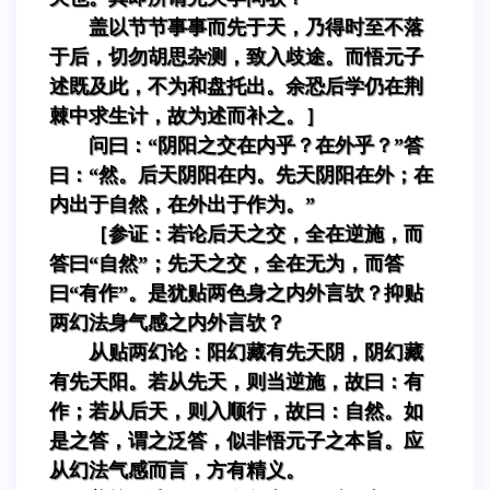
盖以节节事事而先于天，乃得时至不落
于后，切勿胡思杂测，致入歧途。而悟元子
述既及此，不为和盘托出。余恐后学仍在荆
棘中求生计，故为述而补之。］
问曰：“阴阳之交在内乎？在外乎？”答
曰：“然。后天阴阳在内。先天阴阳在外；在
内出于自然，在外出于作为。”
［参证：若论后天之交，全在逆施，而
答曰“自然”；先天之交，全在无为，而答
曰“有作”。是犹贴两色身之内外言欤？抑贴
两幻法身气感之内外言欤？
从贴两幻论：阳幻藏有先天阴，阴幻藏
有先天阳。若从先天，则当逆施，故曰：有
作；若从后天，则入顺行，故曰：自然。如
是之答，谓之泛答，似非悟元子之本旨。应
从幻法气感而言，方有精义。