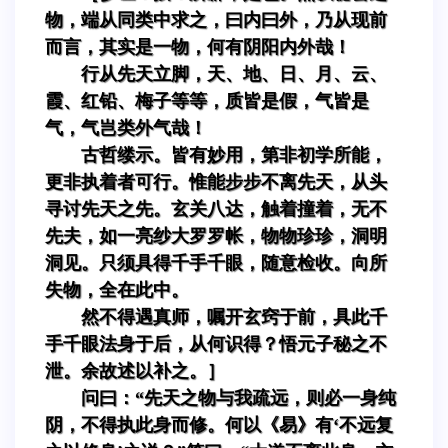
物，端从同类中求之，曰内曰外，乃从现前
而言，其实是一物，何有阴阳内外哉！
行从先天立脚，天、地、日、月、云、
霞、红铅、梅子等等，质皆是假，气皆是
气，气岂类外气哉！
古哲缕示。皆有妙用，第非初学所能，
更非执着者可行。惟能步步不离先天，从头
寻讨先天之先。玄关八达，触着撞着，无不
先夫，如一亮纱大罗罗帐，物物珍珍，洞明
洞见。只须具得千手千眼，随意检收。向所
失物，全在此中。
然不得遇真师，嘱开玄窍于前，具此千
手千眼法身于后，从何识得？悟元子秘之不
泄。余故述以补之。］
问曰：“先天之物与我疏远，则必一身纯
阴，不得执此身而修。何以《易》有‘不远复