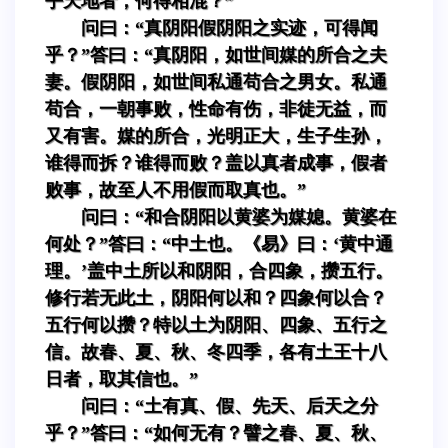
乎天地者，何得相混？”
问曰：“真阴阳假阴阳之实迹，可得闻
乎？”答曰：“真阴阳，如世间媒的所合之夫
妻。假阴阳，如世间私通苟合之男女。私通
苟合，一朝事败，性命有伤，非徒无益，而
又有害。媒的所合，光明正大，生子生孙，
谁得而拆？谁得而败？盖以真者成事，假者
败事，故至人不用假而取真也。”
问曰：“和合阴阳以黄婆为媒媳。黄婆在
何处？”答曰：“中土也。《易》曰：‘黄中通
理。’盖中土所以和阴阳，合四象，攒五行。
修行若无此土，阴阳何以和？四象何以合？
五行何以攒？特以土为阴阳、四象、五行之
信。故春、夏、秋、冬四季，各有土王十八
日者，取其信也。”
问曰：“土有真、假、先天、后天之分
乎？”答曰：“如何无有？譬之春、夏、秋、