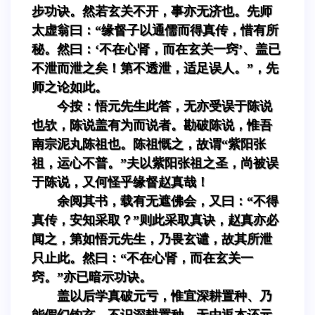
步功诀。然若玄关不开，事亦无济也。先师
太虚翁曰：“缘督子以通儒而得真传，惜有所
秘。然曰：‘不在心肾，而在玄关一窍’、盖已
不泄而泄之矣！第不透泄，适足误人。”，先
师之论如此。
今按：悟元先生此答，无亦受误于陈说
也欤，陈说盖有为而说者。勘破陈说，惟吾
南宗泥丸陈祖也。陈祖慨之，故谓“紫阳张
祖，运心不普。”夫以紫阳张祖之圣，尚被误
于陈说，又何怪乎缘督赵真哉！
余阅其书，载有无遮佛会，又曰：“不得
真传，安知采取？”则此采取真诀，赵真亦必
闻之，第如悟元先生，乃畏玄谴，故其所泄
只止此。然曰：“不在心肾，而在玄关一
窍。”亦已暗示功诀。
盖以后学真破元亏，惟宜深耕置种、乃
能假幻钩玄。不识深耕置种，无由返本还元