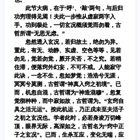
此节大病，在于‘呼’、‘敲’两句，与后归
功穷理得见焉！夫此一步惟从虚寂两字入
手。功到极处，一切玄况概须觉而勿着，古
哲所谓“无思无虑。”
忽然透入玄况，若归故土，绝勿为异。
置此，有无、动静、实虚、空色等等，见若
勿见，觉若勿觉，厥开关否，不之究。若稍
住滞，便落窍外幻妄，不可不戒。人能寂守
此诀，一念不生，忽如梦觉；浩浩兮无涯，
冥冥兮莫测，古哲谓“神真入窍之初境”。已
而，机忽自混，古哲谓为“神造混穆”，忽复
觉彻种种，而中寂如故，古哲谓为。“玄窍自
具之活元运”。按此机运，乃正戌未至夫活子
之初之玄况也。学者此时，必若身凌万切峰
顶，眼界无际，高深如之，古哲名为“窍中正
子之玄况”。已而，生杀互应，变化无端，应