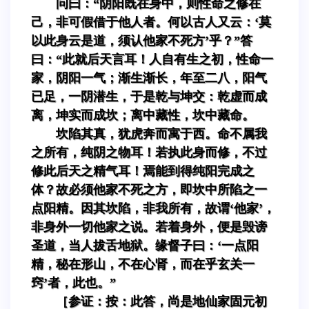
问曰：“阴阳既在身中，则性命之修在
己，非可假借于他人者。何以古人又云：‘莫
以此身云是道，须认他家不死方’乎？”答
曰：“此就后天言耳！人自有生之初，性命一
家，阴阳一气；渐生渐长，年至二八，阳气
已足，一阴潜生，于是乾与坤交：乾虚而成
离，坤实而成坎；离中藏性，坎中藏命。
坎陷其真，犹虎奔而寓于西。命不属我
之所有，纯阴之物耳！若执此身而修，不过
修此后天之精气耳！焉能到得纯阳完成之
体？故必须他家不死之方，即坎中所陷之一
点阳精。因其坎陷，非我所有，故谓‘他家’，
非身外一切他家之说。若着身外，便是毁谤
圣道，当人拔舌地狱。缘督子曰：‘一点阳
精，秘在形山，不在心肾，而在乎玄关一
窍’者，此也。”
［参证：按：此答，尚是地仙家固元初