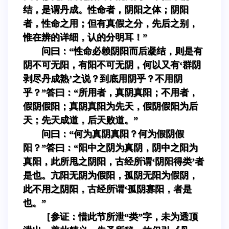
结，是谓丹成。性命者，阴阳之体；阴阳
者，性命之用；但有真假之分，先后之别，
惟在辨的详细，认的分明耳！”
问曰：“性命必赖阴阳而后凝结，则是有
阴不可无阳，有阳不可无阴，何以又有‘群阴
剥尽丹成熟’之说？到底用阴乎？不用阴
乎？”答曰：“所用者，真阴真阳；不用者，
假阴假阳；真阴真阳为先天，假阴假阳为后
天；先天成道，后天败道。”
问曰：“何为真阴真阳？何为假阴假
阳？”答曰：“阳中之阴为真阴，阴中之阳为
真阳，此所甩之阴阳，古经所谓‘阴阳得类’者
是也。亢阳无阴为假阳，孤阴无阳为假阴，
此不用之阴阳，古经所谓‘孤阴寡阳，者是
也。”
［参证：惜此节所泄“类”字，未为透顶