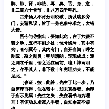
脾、肺、肾，非眼、耳、鼻、舌、身、意，
非三百六十骨节，非八万四千毛孔。
古来仙人不肯分明说破，所以诸多旁
门，妄猜私议，皆于一身色象中求之，大错
大错。
吾今与你指出：要知此窍，在于六很不
着之地，五行不到之处；恍兮惚兮，其中有
窍；杳兮冥兮，其内有门，自开自阖；呼之
则应，敲之则灵；明明朗朗，现现成成；迷
之则在千里，悟之近在当前。噫！神而明
之，存乎其人，非下数十年穷理功夫，不能
见此。”
［参证：按：此答，先生于此一步，乃
自穷理而得，似在彀中，却未真得者。余即
于所示见焉！先生之失，失在看书与穷理
耳！有识功从虚寂入手者，自知余言不谬
也。