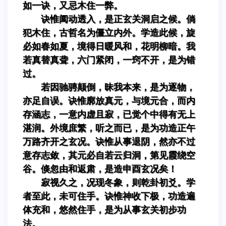
如一诀，又忌木住一弊。
诀惟阖动透入，是正玄关洞启之候。倘
犯木住，古哲名为僵立内外。学造此候，旋
必如春如夏，境得日暖风和，花明柳暗。我
若真替真聋，六门紧闭，一窍不开，是为错
过。
若因驰骋颠倒，昧我本来，是为逐物，
亦足自误。诀惟廓放真元，与境元合，而内
存涵志，一意内虚且寂，已觉个中得有无上
湛润。外境庶繁，听之而已，是为功造正午
万路齐开之玄况。诀惟从事退阴，然亦不过
意存志敛，其元必自若云归洞，第见霞绕空
谷。倏忽由和返肃，是造申酉玄况矣！
寂视久之，况现冬象，则乾卦初爻。学
者至此，未可住手。诀惟神收下极，功造遍
体充和，悠然住手，是为从事玄关初步功
法。