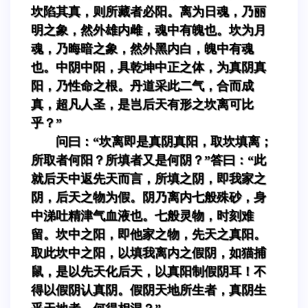
坎陷其真，则所藏者必阳。离为日魂，乃丽
明之象，然外雄内雌，魂中有魄也。坎为月
魂，乃晦暗之象，然外黑内白，魄中有魂
也。中阴中阳，具乾坤中正之体，为真阴真
阳，乃性命之根。丹道采此二气，合而成
真，超凡人圣，是岂后天有形之坎离可比
乎？”
问曰：“坎离即是真阴真阳，取坎填离；
所取者何阳？所填者又是何阴？”答曰：“此
就后天中返先天而言，所填之阴，即我家之
阴，后天之物为假。阴乃离内七般殊砂，身
中涕吐精津气血液也。七般灵物，时刻难
留。坎中之阳，即他家之物，先天之真阳。
取此坎中之阳，以填我离内之假阴，如猫捕
鼠，是以先天化后天，以真阳制假阴耳！不
得以假阴认真阴。假阴天地所生者，真阴生