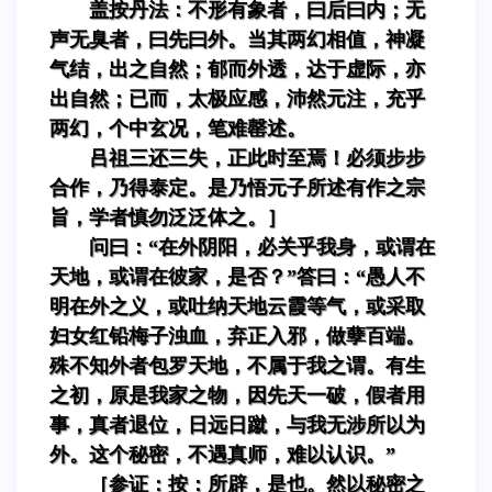
盖按丹法：不形有象者，曰后曰内；无
声无臭者，曰先曰外。当其两幻相值，神凝
气结，出之自然；郁而外透，达于虚际，亦
出自然；已而，太极应感，沛然元注，充乎
两幻，个中玄况，笔难罄述。
吕祖三还三失，正此时至焉！必须步步
合作，乃得泰定。是乃悟元子所述有作之宗
旨，学者慎勿泛泛体之。］
问曰：“在外阴阳，必关乎我身，或谓在
天地，或谓在彼家，是否？”答曰：“愚人不
明在外之义，或吐纳天地云霞等气，或采取
妇女红铅梅子浊血，弃正入邪，做孽百端。
殊不知外者包罗天地，不属于我之谓。有生
之初，原是我家之物，因先天一破，假者用
事，真者退位，日远日蹴，与我无涉所以为
外。这个秘密，不遇真师，难以认识。”
［参证：按：所辟，是也。然以秘密之