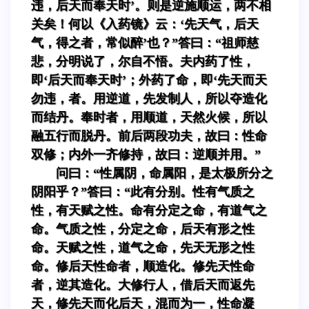
违，后天而奉天时’。则是逆施顺运，两不相
关矣！何以《入药镜》云：‘先天气，后天
气，得之者，常似醉’也？”答曰：“祖师慈
悲，分明说了，尔自不悟。夫内药了性，
即‘后天而奉天时’；外药了命，即‘先天而天
勿违，者。用逆道，先发制人，所以夺造化
而结丹。奉时者，用顺道，天然火候，所以
融五行而脱丹。前后两段功夫，故曰：性命
双修；内外一齐修持，故曰：逆顺并用。”
问曰：“性属阴，命属阳，是太极所分之
阴阳乎？”答曰：“此有分别。性有气质之
性，有天赋之性。命有分定之命，有道气之
命。气质之性，分定之命，后天有形之性
命。天赋之性，道气之命，先天无形之性
命。修后天性命者，顺造化。修先天性命
者，逆其造化。大修行人，借后天而返先
天，修先天而化后天，混而为一，性命凝