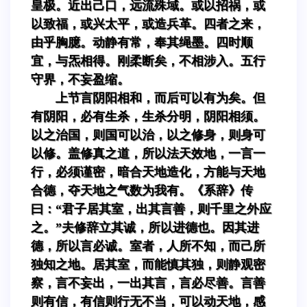
皇极。近出己口，远流殊域。或以招祸，或
以致福，或兴太平，或造兵革。四者之来，
由乎胸臆。动静有常，奉其绳墨。四时顺
宜，与炁相得。刚柔断矣，不相涉入。五行
守界，不妄盈缩。
上节言阴阳相和，而后可以有为矣。但
有阴阳，必有生杀，生杀分明，阴阳相须。
以之治国，则国可以治，以之修身，则身可
以修。盖修真之道，所以法天效地，一言一
行，必须谨密，暗合天地造化，方能与天地
合德，夺天地之气数为我有。《系辞》传
曰：“君子居其室，出其言善，则千里之外应
之。”夫修辞立其诚，所以进德也。因其进
德，所以言必诚。室者，人所不知，而己所
独知之地。居其室，而能慎其独，则静观密
察，言不妄出，一出其言，言必尽善。言善
则有信，有信则行无不当，可以动天地，感