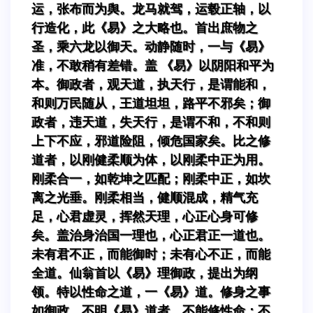
运，张布而为舆。龙马就驾，运毂正轴，以
行造化，此《易》之大略也。首出庶物之
圣，乘六龙以御天。动静随时，一与《易》
准，不敢稍有差错。盖 《易》以阴阳和平为
本。御政者，观天道，执天行，是谓能和，
和则万民随从，王道坦坦，路平不邪矣；御
政者，违天道，失天行，是谓不和，不和则
上下不应，邪道险阻，倾危国家矣。比之修
道者，以刚健柔顺为体，以刚柔中正为用。
刚柔合一，如乾坤之匹配；刚柔中正，如坎
离之光垂。刚柔相当，健顺混成，精气充
足，心君虚灵，挥然天理，心正心身可修
矣。盖治身治国一理也，心正君正一道也。
未有君不正，而能御时；未有心不正，而能
全道。仙翁首以《易》理御政，提出为纲
领。特以性命之道，一《易》道。修身之事
如御政。不明《易》道者，不能修性命；不