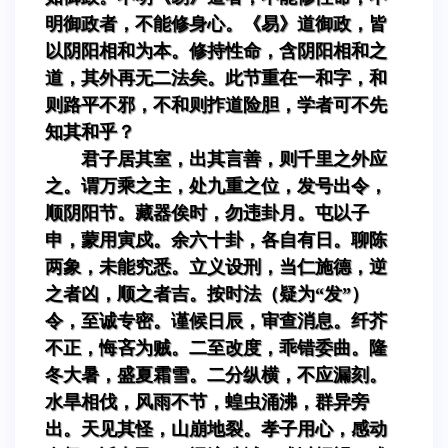
明御政者，不能修身心。《易》道御政，皆
以阴阳相和为本。修持性命，含阴阳相和之
道，其外再无二法矣。此节重在一和字，和
则路平不邪，不和则拃道险胆，学者可不先
知其和乎？
君子居其室，出其言善，则千里之外应
之。谓万乘之主，处九重之位，发号出令，
顺阴阳节。藏器俟时，勿违卦月。屯以子
申，蒙用寅戍。余六十卦，各自有日。聊陈
两象，未能究悉。立义设刑，当仁施德，逆
之者凶，顺之者吉。按时法（疑为“发”）
令，至诚专密。谨候日辰，审查消息。纤芥
不正，悔吝为贼。二至改度，乖错委曲。隆
冬大暑，盛夏霜雪。二分纵横，不应漏刻。
水旱相伐，风雨不节，蝗虫涌沸，群异旁
出。天见其怪，山崩地裂。孝子用心，感动