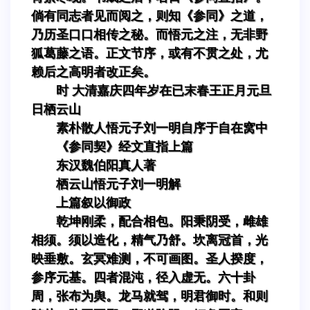
倘有同志者见而阅之，则知《参同》之道，
乃历圣口口相传之秘。而悟元之注，无非野
狐葛藤之语。正文节序，或有不贯之处，尤
赖后之高明者改正矣。
时 大清嘉庆四年岁在已末春王正月元旦
日栖云山
素朴散人悟元子刘一明自序于自在窝中
《参同契》经文直指上篇
东汉魏伯阳真人著
栖云山悟元子刘一明解
上篇叙以御政
乾坤刚柔，配合相包。阳秉阴受，雌雄
相须。须以造化，精气乃舒。坎离冠首，光
映垂敷。玄冥难测，不可画图。圣人揆度，
参序元基。四者混沌，径入虚无。六十卦
周，张布为舆。龙马就驾，明君御时。和则