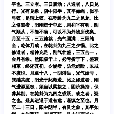
平也。三立者。三日震动；八通者，八日兑
行。光有兑象，阴中阳半，其平如绳，似乎
弓弦，是谓上弦。在乾卦为九二之见龙。比
之修道者，阳刚进于中正，则和平有明，阴
气顺从，不隐不瞒，可以不为外物所伤矣。
月至十五，三五德就，光气圆满，三阳纯
全，乾体乃成，在乾卦为九三之夕惕。比之
修道者，精神充足，刚气壮盛，三五合一，
金丹有象。然阳极于上，必亏折于下，盛衰
相革，终还其初。夕惕者，防危虑险，以戒
不虞也。月至十八，一阴潜生，光气始亏，
巽继其统，阳光于此渐退。比之修道者，刚
气进添至极，须当以柔接之，固济操持，保
养其刚。在乾卦为九四之或跃。或之者，疑
之也。疑其进退于道有危，谨慎之至也。月
至二十三日，阳中阴半，有艮之象，其平如