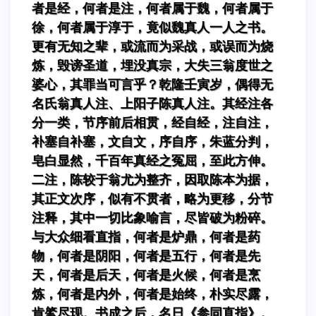
者是经，何者是注，何者属于魏，何者属于
徐，何者属于淳于，竟似魏真人一人之书。
更有无知之辈，或流而为采战，或误而为烧
炼，毁谤圣道，埋没真宗，大失三翁度世之
婆心，其罪当可言乎？乾隆壬寅岁，偶得无
名氏翁真人注、上阳子陈真人注。其经注各
分一类，节序前后相贯，经自经，注自注，
补塞自补塞，文自文，序自序，朱蓝分判，
皂白显然，千百年真经之冤屈，至此方伸。
二注，陈较于翁尤为整齐，因取陈本为据，
其正文次序，似有不贯者，略为更移，分节
注释，其中一切比象喻言，尽皆破为粉碎。
与大众细看直指，何者是炉鼎，何者是药
物，何者是阴阳，何者是五行，何者是先
天，何者是后天，何者是火候，何者是烹
炼，何者是内外，何者是始终，朴实尽露，
肯綮尽现。书成之后，名日《参同直指》。