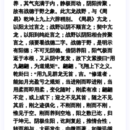
养，其气充满于内，静极而动，阴阳抟聚，
故有战德于野之象。此亢龙战野，与《周
易》乾坤上九上六辞稍别。《周易》亢龙，
以阳太过言之；战野以阴不顺言之；契中亢
龙，以阳到纯处言之；战野以阴阳相合抟聚
言之，须要看战德二字。战德于野，是明示
有阳德；不可无阴德。借阴养阳，阳气极而
返于本根，又从阴中复发，故下文紧接曰“用
九翩翩，为道规矩”。翩翩，飞翔上下之义。
乾卦曰：“用九见群龙无首，吉。”修道者，
能如月光盈亏之规矩，当进刚而即进刚，当
用柔而即用柔，变化随时，刚柔有准；翩翩
不定，或上或下；迎之不见其首，随之不见
其后，刚之迹俱化，不刚而刚，刚而不刚，
惟见于空。刚而养到空地，阳之数已讫，归
于坤元。阴极生阳，讫则复起，推情合性，
转而相与，大药发生，由微而著，如璇玑循