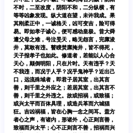
不时，二至改度，阴阳不和，二分纵横，有
等等凶象发现。纵大道在望，未许我成。果
其刚柔正中，一诚格天，凶可变吉，险可得
易。即如孝子诚心，便可感动皇极。昔大舜
遭父母之难，号泣旻天，略无怨言，完廪浚
井，莫敢有违。瞽瞍焚廪掩井，皆不得死，
天子报孝子也如此。修道者，若能以人心合
天心，颠倒明阳，只在片时。天有违乎？天
不我违，而况于人乎？况乎鬼神乎？近出己
口，远流殊域者，即君子居其室，出其言
善，则千里之外应之；若居其室，出其言不
善，则千里之外违之。故或招祸，或致福；
或兴太平而百体具理，或造兵革而六城猖
狂。吉凶祸福，皆在心胸一念之间耳。盖方
者心之声，有诸内，形诸外，心正则言善，
致福而兴太平；心不正则言不善，招祸而兴