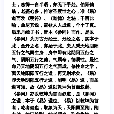
士，总得一言半语，亦无下手处。伯阳仙
翁，老婆心多，推诸圣度世之心，准《易》
道而发《明符》、《道德》之秘，千百比
喻，曲尽其说，盖欲人人成道，个个了真。
后来丹经子书，皆本《参同》而作。是以
《参同》为万古丹经王。丹经之名，实本于
此，金丹之名，亦始于此。夫人秉天地阴阳
五行之气而生身，身中即有此阴阳五行之
气、阴阳五行之德。气属命，德属性。是性
命乃天地阴阳五行之气而成。修性命之学，
离天地阳阳五行之道，再无别术矣。《易》
即天地阴阳五行之道，能明《易》道，而圣
道可知。故《易》道以乾坤为首而叙卦。
《参同》亦以乾坤为首而叙道，是《参同》
之理，本于《易》理也。《易》以乾坤为首
者，乾者健也，取象为天，天阳而至刚，刚