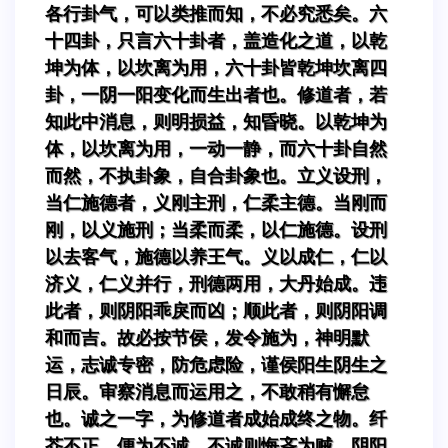
各行卦气，可以类推而知，不必究悉矣。六
十四卦，只言六十卦者，盖造化之道，以乾
坤为体，以坎离为用，六十卦皆乾坤坎离四
卦，一阴一阳变化而生出者也。修道者，若
知此中消息，则明损益，知昏晓。以乾坤为
体，以坎离为用，一动一静，而六十卦自然
而然，不执卦象，自合卦象也。立义设刑，
当仁施德者，义刚主刑，仁柔主德。当刚而
刚，以义施刑；当柔而柔，以仁施德。设刑
以去客气，施德以养王气。义以成仁，仁以
济义，仁义并行，刑德两用，大丹始成。违
此者，则阴阳乖戾而凶；顺此者，则阴阳调
和而吉。故必按节侯，发令施为，神明默
运，志诚专密，防危虑险，谨侯阳生阴生之
日辰。审察消息而运用之，不敢稍有懈怠
也。诚之一字，为修道者成始成终之物。纤
芥不正，便为不诚。不诚则悔吝为贼，阴阳