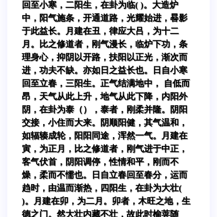
回至小寒，二阳生，在卦为临( )。大造炉
中，阳气施条，开通道路，光耀始进，晷影
于此益长。月建在丑，律应大吕，为十二
月。比之修道者，刚气漫长，临炉下功，条
理身心，抑阴以开路，扶阳以正光，渐次而
进，功夫不缺。亦如日之益长也。日自小寒
回至立春，三阳生。正气结满地中， 自低而
昂，天气从此上升，地气从此下降，内阳外
阴，在卦为泰（），泰者，刚柔并隆。阴阳
交接，小住而大来。阴顺阳健，其气温和，
如辐辏成轮，阳阳同途，浑然一气。月建在
寅，为正月，比之修道者，刚气进于中正，
客气伏首，阴阳调停，性情和平，刚而不
燥，柔而不懦也。日自立春回至春分，运而
趋时，由温而渐热，四阳生，在卦为大壮(
)。月建在卯，为二月。卯者，木旺之地，生
德之门。然大壮内藏不壮，故此时榆荚随