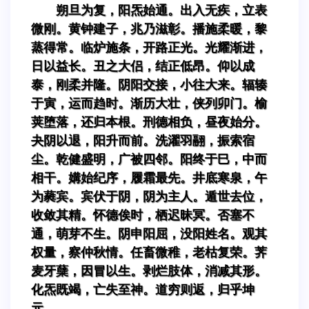
朔旦为复，阳炁始通。出入无疾，立表
微刚。黄钟建子，兆乃滋彰。播施柔暖，黎
蒸得常。临炉施条，开路正光。光耀渐进，
日以益长。丑之大侣，结正低昂。仰以成
泰，刚柔并隆。阴阳交接，小往大来。辐辏
于寅，运而趋时。渐历大壮，侠列卯门。榆
荚堕落，还归本根。刑德相负，昼夜始分。
夬阴以退，阳升而前。洗濯羽翮，振索宿
尘。乾健盛明，广被四邻。阳终于巳，中而
相干。媾始纪序，履霜最先。井底寒泉，午
为蕤宾。宾伏于阴，阴为主人。遁世去位，
收敛其精。怀德俟时，栖迟昧冥。否塞不
通，萌芽不生。阴申阳屈，没阳姓名。观其
权量，察仲秋情。任畜微稚，老枯复荣。荠
麦牙蘖，因冒以生。剥烂肢体，消减其形。
化炁既竭，亡失至神。道穷则返，归乎坤
元。