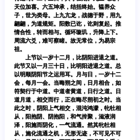
天位加喜。六五坤承，结括终始。韫养众
子，世为类母。上九亢龙，战德于野，用九
翩翩，为道规矩。阳数已讫，讫则复起。推
情合性，转而相与。循环璇玑，升降上下。
周流六爻，难可察睹。故无常位，为易宗
祖。
上节以一岁十二月，比阴阳进退之道。
此节又以一月三十日，比明阳进退之道。总
以明顺阴阳节之运用耳。月与日，一岁十二
会，每月一会。当晦朔之间，日月相合，如
符契行于中道。中道者黄道，日行之道。日
道月道，相交而行，正在晦尽朔初之时。当
此之时，阴阳上气相交，混沌鸿濛，牝牡相
从，阳抱阴、阴抱阳，和气抟聚，滋液润
泽，阳施而阴化，一气流通。然其牝牡相
从，施化流通之机，无形无迹，不可见不可