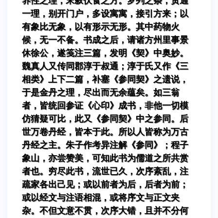
养性之理，末叙伏食之方。罗列之条，贯通
一理，别开门户，多设寓寓，接引方来；以
有象比无象，以有形示无形。其中药物火
候，无一不备。书成之后，请诸方州里事景
休徐公，遂笺注三篇，发明《契》中奥妙。
魏真人又传同郡淳于叔通；淳于氏又作《三
相类》上下二篇，补塞《参同契》之遗说，
于是金丹之理，尽出而无余蕴矣。如三翁
者，皆统回参证《心印》成书，非他一切模
仿猜疑可比，此又《参同契》中之参同。后
世万卷丹经，皆本于此。所以人皆称为万古
丹经之主。朱子作考异注解《参同》；程子
象山，亦尝赞美，可知此书为儒道之所共赏
者也。穷尽此书，流世已久，次序紊乱，注
疏家各出己见；或以前者为后，后者为前；
或以经文与注语相混，或将序文与正文夹
杂。不但文意不贯，次序大错，且并不分何