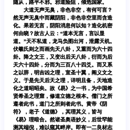
随从，路平不邪。邪道险阻，倾危国家。
大道无声无臭，非色非空，有何可言？
然无声无臭中而藏阴阳，非色非空里而含造
化。果若无言，阴阳消息何以知？造化机密
何由晓？故古人云：“道本无言，言以显
道。”天不私道，龙马负图出河，泄露天机。
伏羲氏则之而画先天八卦，又重而为六十四
卦。降之文王，又变出后天八卦，衍而为后
天六十四卦，分而为三百八十四爻。而又系
之以辞，明吉凶之理，宣圣十翼，阐义文之
义。于是先天后天之理，详明且备，天地造
化之道昭昭矣。故《易》之一书，为中国希
贤希圣之理窟，修道立德之根本。儒门之所
遵者此书，道门之所则者此书。黄帝《阴
符》，老子《道德》，其理其义，皆与
《易》理暗合。然诸圣奥语妙义，后世罕能
测其端倪，难以窥其畔岸。即有一二良材志