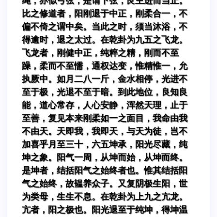
绳，亦似弓弦，是谓下弦，艮主进而当止。
比之修道者，阳刚退于中正，刚柔合一，不
偏不倚之谓中矣。当此之时，须当沐浴，不
得逾时，退之太过。在乾卦为九五之飞龙。
飞龙者，刚健中正，纯粹之精，刚而不至
躁，柔而不至懦，通权达变，惟精惟一，允
执厥中。如月二八一斤，金水相停，光进不
至于极，光退不至于暗。到此地位，良知良
能，道心常存，人心安静，浑然天理，止于
至善，复见本来刚柔如一之面目，我命由我
不由天。天即我，我即天，与天为徒，岂不
加喜乎月至三十，六五坤承，阳光尽藏，纯
坤之象。阳气一周，从坤而始，从坤而终。
是坤者，结括阳气之始终者也。惟其结括阳
气之始终，故韫养众子。又复阴极生阳，世
为类母，生生不息。在乾卦为上九之亢龙。
亢者，阳之极也。阳光退至于纯坤，得坤温