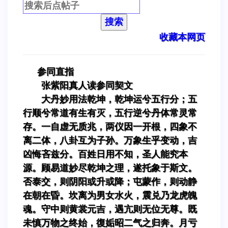
搜索
收藏本网页
参同直指
张紫阳真人读参同契文
大丹妙用法乾坤，乾坤运兮五行分；五
行顺兮常道有生有灭，五行逆兮丹体常灵常
存。一自虚无质兆，两仪因一开根，四象不
离二体，八卦互为子孙。万象生乎变动，吉
凶悔吝兹分。百姓日用不知，圣人能究本
源。顾易道妙尽乾坤之理，遂托象于斯文。
否泰交，则阴阳或升或降；屯蒙作，则动静
在朝在昏。坎离为男女水火，震兑乃龙虎魄
魂。守中则黄裳元吉，遇亢则无位无尊。既
未慎万物之终始，復姤昭二气之归奔。月亏