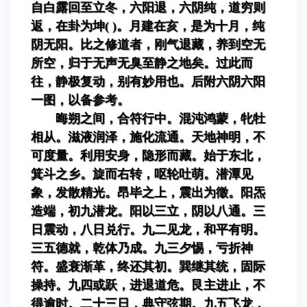
自白露回至立冬，六阳退，六阴纯，道穷则
返，在卦为坤( )。月建在亥，是为十月，纯
阴无阳。比之修道者，刚气退藏，养到空无
所空，归于无声无臭至静之地矣。过此而
往，静极复动，别有妙用也。后附六阴六阳
一图，以备参考。
晦朔之间，合符行中。混沌鸿蒙，牝牡
相从。滋液润泽，施化流通。天地神明，不
可度量。利用安身，隐形而藏。始于东北，
箕斗之乡。旋而右转，呕轮吐萌。潜潭见
象，发散精光。昂毕之上，震出为徵。阳炁
造端，初九潜龙。阳以三立，阴以八通。三
日震动，八日兑行。九二见龙，和平有明。
三五德就，乾体乃成。九三夕惕，亏折神
符。盛衰渐革，终还其初。巽继其统，固际
操持。九四或跃，进退道危。艮主进止，不
得逾时。二十三日，典守弦期。九五飞龙，