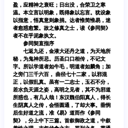
盈，应精神之衰旺；日出没，合荣卫之寒
温。本立言以明象，既得象以忘言。犹设象
以指意，悟真意则象捐。达者惟简惟易，迷
者愈惑愈繁。故之修真之士，读《参同契》
者不在乎泥象执文。
参同契直指序
七返九还，金液大还丹之道，为天地所
秘，为鬼神所忌。历圣口口相传，不记文
字。所以学道者如牛毛，明道者如麟角；加
之旁门三千六百， 曲径七十二家，以邪混
正，以假乱真。虽有一二志士，玉石不分，
若水负天涯之姿，高明之见者，其不为邪道
所惑也，有几人哉！东汉魏伯阳真人，得长
生阴真人之传，会悟圆通，了却大事。垂悯
后生好道之流，准《易》道而作《参同
契》，分上中下三篇。首叙御政之道，中叙