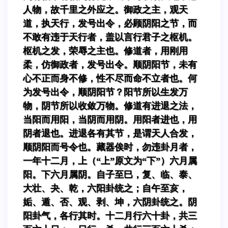
人物，故千里之外应之。御政之主，观天
道，执天行，发号出令，必顾阴阳之节，而
不敢有违于天行者，盖以言行君子之枢机。
枢机之发，荣辱之主也。修道者，用刚用
柔，仿御政者，发号出令。顺阴阳节，未有
心不正而身不修，性不尽而命不立者也。何
为发号出令，顺阴阳节？阳节所以生发万
物，阴节所以收敛万物。修道有进退之法，
当阳而用阳，当阴而用阴。用阳者进也，用
阴者退也。进退各有其节，是谓天人合发，
顺阴阳而号令也。藏器俟时，勿违卦月者，
一年十二月，上（“上”原文为“下”）六月属
阳。下六月属阴。自子至巳，复、临、泰、
大壮、夬、乾，六阳卦统之；自午至亥，
姤、遁、否、观、剥、坤，六阴卦统之。阴
阳卦气，各行其时。十二月行六十卦，共三