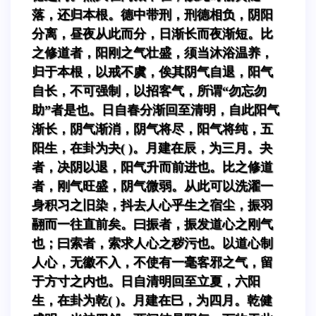
落，还归本根。德中带刑，刑德相负，阴阳
分离，昼夜从此而分，日渐长而夜渐短。比
之修道者，阳刚之气壮盛，须当沐浴温养，
归于本根，以戒不虞，俟其阴气自退，阳气
自长，不可强制，以招客气，所谓“勿忘勿
助”者是也。日自春分渐回至清明，自此阳气
渐长，阴气渐消，阴气将尽，阳气将纯，五
阳生，在卦为夬( )。月建在辰，为三月。夬
者，决阴以退，阳气升而前进也。比之修道
者，刚气旺盛，阴气微弱。从此可以洗濯一
身积习之旧染，抖去人心乎生之宿尘，振羽
翮而一往直前矣。曰振者，振发道心之刚气
也；曰索者，索求人心之秽污也。以道心制
人心，无徽不入，不使有一毫客邪之气，留
于方寸之内也。日自清明回至立夏，六阳
生，在卦为乾( )。月建在巳，为四月。乾健