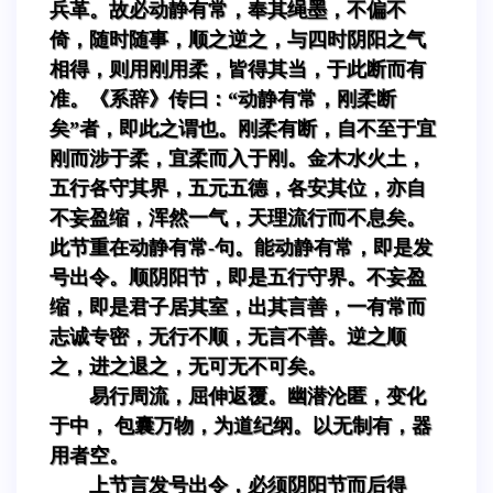
兵革。故必动静有常，奉其绳墨，不偏不
倚，随时随事，顺之逆之，与四时阴阳之气
相得，则用刚用柔，皆得其当，于此断而有
准。《系辞》传曰：“动静有常，刚柔断
矣”者，即此之谓也。刚柔有断，自不至于宜
刚而涉于柔，宜柔而入于刚。金木水火土，
五行各守其界，五元五德，各安其位，亦自
不妄盈缩，浑然一气，天理流行而不息矣。
此节重在动静有常-句。能动静有常，即是发
号出令。顺阴阳节，即是五行守界。不妄盈
缩，即是君子居其室，出其言善，一有常而
志诚专密，无行不顺，无言不善。逆之顺
之，进之退之，无可无不可矣。
易行周流，屈伸返覆。幽潜沦匿，变化
于中， 包囊万物，为道纪纲。以无制有，器
用者空。
上节言发号出令，必须阴阳节而后得