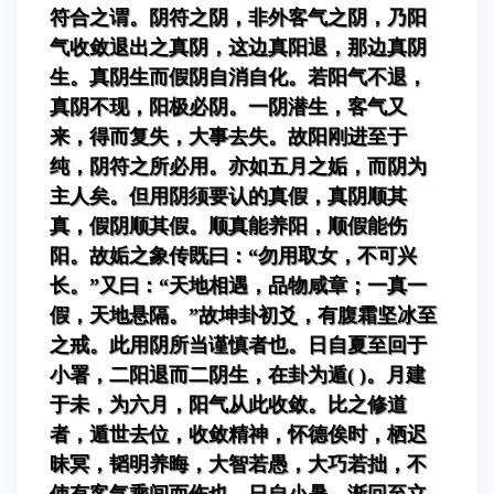
符合之谓。阴符之阴，非外客气之阴，乃阳
气收敛退出之真阴，这边真阳退，那边真阴
生。真阴生而假阴自消自化。若阳气不退，
真阴不现，阳极必阴。一阴潜生，客气又
来，得而复失，大事去失。故阳刚进至于
纯，阴符之所必用。亦如五月之姤，而阴为
主人矣。但用阴须要认的真假，真阴顺其
真，假阴顺其假。顺真能养阳，顺假能伤
阳。故姤之象传既曰：“勿用取女，不可兴
长。”又曰：“天地相遇，品物咸章；一真一
假，天地悬隔。”故坤卦初爻，有腹霜坚冰至
之戒。此用阴所当谨慎者也。日自夏至回于
小署，二阳退而二阴生，在卦为遁( )。月建
于未，为六月，阳气从此收敛。比之修道
者，遁世去位，收敛精神，怀德俟时，栖迟
昧冥，韬明养晦，大智若愚，大巧若拙，不
使有客气乘间而伤也。日自小暑，渐回至立