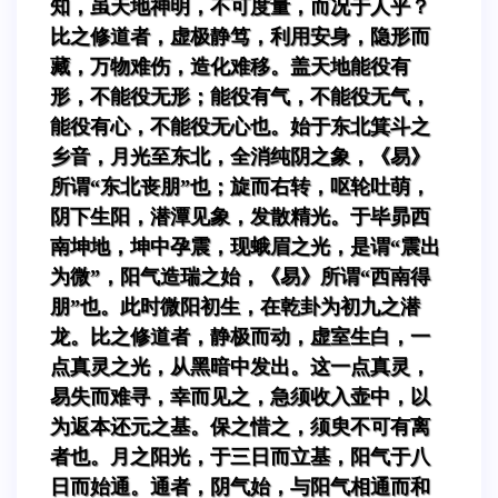
知，虽天地神明，不可度量，而况于人乎？
比之修道者，虚极静笃，利用安身，隐形而
藏，万物难伤，造化难移。盖天地能役有
形，不能役无形；能役有气，不能役无气，
能役有心，不能役无心也。始于东北箕斗之
乡音，月光至东北，全消纯阴之象，《易》
所谓“东北丧朋”也；旋而右转，呕轮吐萌，
阴下生阳，潜潭见象，发散精光。于毕昴西
南坤地，坤中孕震，现蛾眉之光，是谓“震出
为微”，阳气造瑞之始，《易》所谓“西南得
朋”也。此时微阳初生，在乾卦为初九之潜
龙。比之修道者，静极而动，虚室生白，一
点真灵之光，从黑暗中发出。这一点真灵，
易失而难寻，幸而见之，急须收入壶中，以
为返本还元之基。保之惜之，须臾不可有离
者也。月之阳光，于三日而立基，阳气于八
日而始通。通者，阴气始，与阳气相通而和