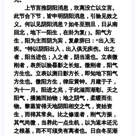
上节言推阴阳消息，坎离没亡以立言。
此节合下节，皆申明阴阳消息，引验见效之
义。何以见阴阳消息？如冬至朔旦，日从南
回北，地下一阳生，在卦为复( )。阳气方
生，阳为主而阴为宾，复彖辞曰：“出入无
疾。”特以阴阳出入，出入俱无疾伤。出之
者，阳当进也；入之者，阴当退也。立表微
刚者，表所以验晷影之长短。微刚者，阳气
方生也。立表以测日影方长，即知地下阳气
方生也。微阳方生，律应黄钟。月建于子，
为十一月。阳进之兆，于此滋而渐彰。天之
阳气，播施而始物；地之阴气，柔暖而生
物。黎蒸皆得天地阴阳相交之气，资始资
生，而得其常矣。比之修道者，刚气方振，
其气尚微，当养此一点生机，以为返本还元
之根基，而不可须臾有离者也。日自冬至渐