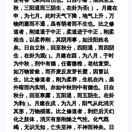
秋，三阳退而三阴生，在卦为否( ）。月建在
申，为七月。此时天气下降，地气上升，万
物闭塞而不通，虽有萌者而不生也。比之修
道者，刚道退于中正，柔道进于中正，刚柔
相当，以柔养刚，其阴用事，如没阳姓名
矣。日自立秋，回至秋分，四阳退，而四阴
生，在卦为观( )。月建在酉，为八月，于时
为中秋，刑中有德，任蓄微稚，老枯复荣。
如万物皆敛，而芥麦反发芽长糵，因冒以
生。比之修道者，刚为柔养，生机在内，虽
外暗而内实明。亦如中秋刑中有德也。日自
秋分，回至寒露，五阳退，而五阴生。在卦
为剥( )。月建在戌，为九月，阳气从此消灭
其形，万物殒落。比之修道者，剥烂后天幻
化之肢体，消灭有形刚燥之气性。化气既
竭，无识无知，亡失至神，不神而神矣。日