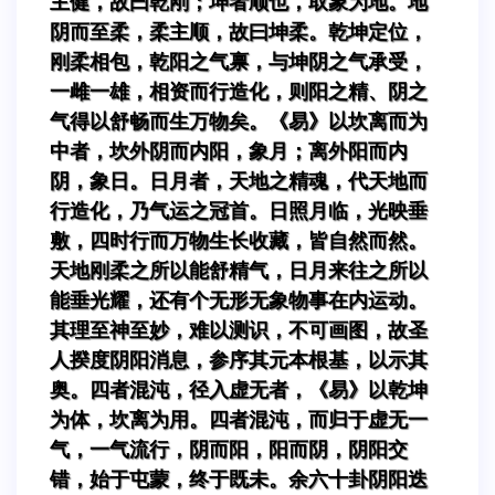
主健，故曰乾刚；坤者顺也，取象为地。地
阴而至柔，柔主顺，故曰坤柔。乾坤定位，
刚柔相包，乾阳之气禀，与坤阴之气承受，
一雌一雄，相资而行造化，则阳之精、阴之
气得以舒畅而生万物矣。《易》以坎离而为
中者，坎外阴而内阳，象月；离外阳而内
阴，象日。日月者，天地之精魂，代天地而
行造化，乃气运之冠首。日照月临，光映垂
敷，四时行而万物生长收藏，皆自然而然。
天地刚柔之所以能舒精气，日月来往之所以
能垂光耀，还有个无形无象物事在内运动。
其理至神至妙，难以测识，不可画图，故圣
人揆度阴阳消息，参序其元本根基，以示其
奥。四者混沌，径入虚无者，《易》以乾坤
为体，坎离为用。四者混沌，而归于虚无一
气，一气流行，阴而阳，阳而阴，阴阳交
错，始于屯蒙，终于既未。余六十卦阴阳迭