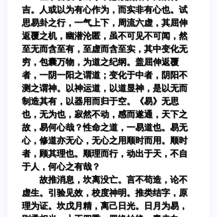
吉。人或以为有心作为，而实非有心也。试
思易卦之行，一气上下，周流六虚，其屈伸
返覆之机，幽潜沦匿，虽不可见不可闻，然
至无而含至有，至虚而含至实，其中变化无
穷，包囊万物，为道之纪纲。盖屈伸返覆
者，一阴一阳之谓道；变化于中者，阴阳不
测之谓神。以神运道，以道显神，是以无而
制造其有，以器用而归于空。《易》无思
也，无为也，寂然不动，感而遂通，天下之
故，易何心哉？性命之道，一易道也。易无
心，修道亦无心，无心之用顺时而用。顺时
者，顾其理也。顺理而行，动出于天，不自
于人，何心之有哉？
故推消息，坎离没亡。言不苟造，论不
虚生。引验见效，校度神明。推类结字，原
理为证。坎戊月精，离己日光。日月为易，