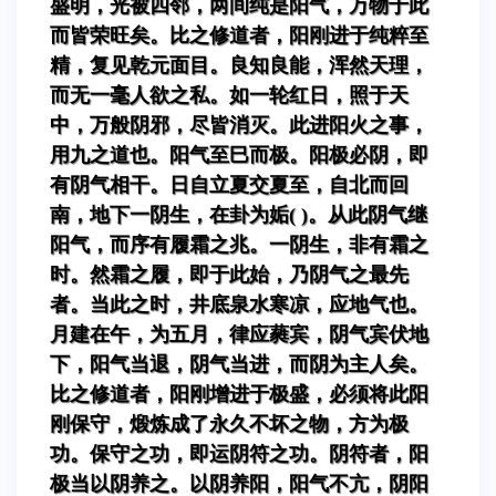
盛明，光被四邻，两间纯是阳气，万物于此
而皆荣旺矣。比之修道者，阳刚进于纯粹至
精，复见乾元面目。良知良能，浑然天理，
而无一毫人欲之私。如一轮红日，照于天
中，万般阴邪，尽皆消灭。此进阳火之事，
用九之道也。阳气至巳而极。阳极必阴，即
有阴气相干。日自立夏交夏至，自北而回
南，地下一阴生，在卦为姤( )。从此阴气继
阳气，而序有履霜之兆。一阴生，非有霜之
时。然霜之履，即于此始，乃阴气之最先
者。当此之时，井底泉水寒凉，应地气也。
月建在午，为五月，律应蕤宾，阴气宾伏地
下，阳气当退，阴气当进，而阴为主人矣。
比之修道者，阳刚增进于极盛，必须将此阳
刚保守，煅炼成了永久不坏之物，方为极
功。保守之功，即运阴符之功。阴符者，阳
极当以阴养之。以阴养阳，阳气不亢，阴阳