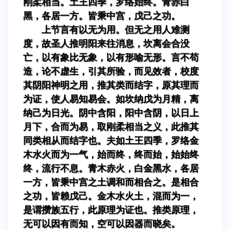
刚柔相当。土王四季，罗络始终。青赤白
黑，各居一方。皆秉中宫，戊己之功。
上节言有以无为用。但无之用人难测
度，故圣人推明阳来往消息，坎离会合没
亡，以有象比无象，以有形喻无形。言不苟
造，论不虚生，引其所验，而见效者，校度
其阴阳神明之用，推其类而结字，原其理而
为证，使人易知易会。如坎纳戊为月精，离
纳己为日光。阴中含阳，阳中含阴，以日上
月下，合而为易，取刚柔相当之义，此推其
同类相从而结字也。夫如土王四季，罗络金
木水火而为一气，始而终，终而始，始始终
终，流行不息。青木赤火，白金黑水，各居
一方，皆秉中宫之土调和而相合之。是相合
之功，皆赖戊己。金木水火土，混而为一，
是谓攒族五行，此原理为证也。推类原理，
无可以因有而知，空可以因器而晓矣。