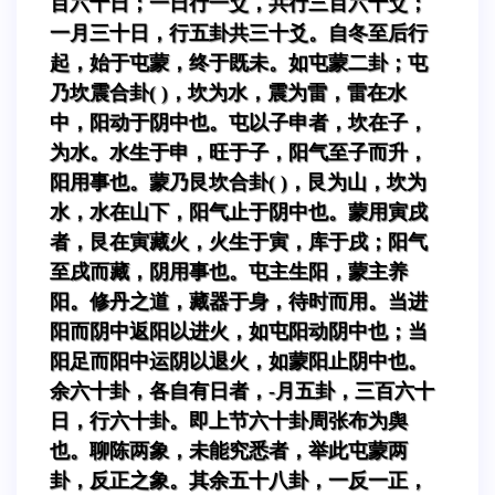
百六十日；一日行一爻，共行三百六十爻；
一月三十日，行五卦共三十爻。自冬至后行
起，始于屯蒙，终于既未。如屯蒙二卦；屯
乃坎震合卦( )，坎为水，震为雷，雷在水
中，阳动于阴中也。屯以子申者，坎在子，
为水。水生于申，旺于子，阳气至子而升，
阳用事也。蒙乃艮坎合卦( )，艮为山，坎为
水，水在山下，阳气止于阴中也。蒙用寅戌
者，艮在寅藏火，火生于寅，库于戌；阳气
至戌而藏，阴用事也。屯主生阳，蒙主养
阳。修丹之道，藏器于身，待时而用。当进
阳而阴中返阳以进火，如屯阳动阴中也；当
阳足而阳中运阴以退火，如蒙阳止阴中也。
余六十卦，各自有日者，-月五卦，三百六十
日，行六十卦。即上节六十卦周张布为舆
也。聊陈两象，未能究悉者，举此屯蒙两
卦，反正之象。其余五十八卦，一反一正，