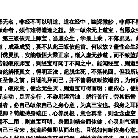
形无名，非经不可以明道。道在经中，幽深微妙，非师不
皈命者，须作难得遭逢之想。第一皈依无上道宝，当愿众
。第三皈依无上师宝，当愿众生，学最上乘，不落邪见。
道，成圣成贤，莫不从此三皈依起首。何以故？盖性命生
引诱灵机，安能顿悟大乘正宗，渐入虚无妙道，而不致堕
若能皈依师宝，则经宝可闻于不闻之中。能闻经宝，则道
自然解悟真文，得明正法，超脱生死，不落轮回。但我所
在圣像之前，日诵礼拜而已，并不曾嚼破皈依端的，为何
者，皈依意，使念无生灭，则道宝可得而明；皈依心，使
无妄动，足无妄行，不染邪淫污浊，躬行苦行，劳其筋骨
道者，必自己皈依自己之身心意，为真三宝也。我身之耳
感师？苟能持身端正，心养灵根，意合真常，则念念虚空
意不二用，则道宝可明。身固则精全而体健，心灵则气清
自己三宝来，然道经师即从而出也。且说如何皈依身心意