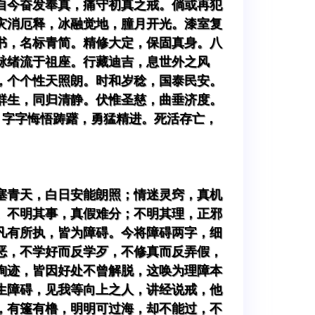
自今奋发奉真，痛守初真之戒。倘或再犯
灾消厄释，冰融觉地，朣月开光。漆室复
书，名标青简。精修大定，保固真身。八
脉绪流于祖座。行藏迪吉，息世外之风
，个个性天照朗。时和岁稔，国泰民安。
群生，同归清静。伏惟圣慈，曲垂济度。
，字字悔悟踌躇，勇猛精进。死活存亡，
塞青天，白日安能朗照；情迷灵窍，真机
。不明其事，真假难分；不明其理，正邪
凡有所执，皆为障碍。今将障碍两字，细
恶，不学好而反学歹，不修真而反弄假，
殉迹，皆因好处不曾解脱，这唤为理障本
生障碍，见我等向上之人，讲经说戒，他
，有篷有橹，明明可过海，却不能过，不