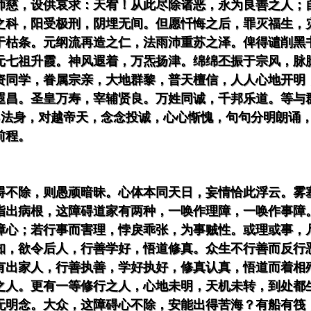
师慈，设供哀求：天宥！从此尽除诸恶，永为良善之人；
之科，阳受极刑，阴埋无间。但愿忏悔之后，罪灭福生，
于枯条。元纲流再造之仁，法雨沛重苏之泽。俾得谴削黑
元七祖升霞。神风遐着，万炁扬津。绵绵丕振于宗风，脉
资同学，眷属宗亲，大地群黎，普天檀信，人人心地开明
遐昌。圣皇万寿，宰辅贤良。万姓同诚，千邦乐道。等与
己法身，对越帝天，念念投诚，心心惭愧，句句分明朗诵
前程。
碍不除，则愚顽暗昧。心体本同天日，妄情恰此浮云。雾
指出病根，这障碍道家有两种，一唤作理障，一唤作事障
障心；若行事而害理，悖戾乖张，为事贼性。或理或事，
知，欲令后人，行善学好，悟道修真。众生不行善而反行
有出家人，行善执善，学好执好，修真认真，悟道而着相
之人。更有一等修行之人，心地未明，天机未转，到处都
无明念。大众，这障碍心不除，安能出得苦海？有船有筏