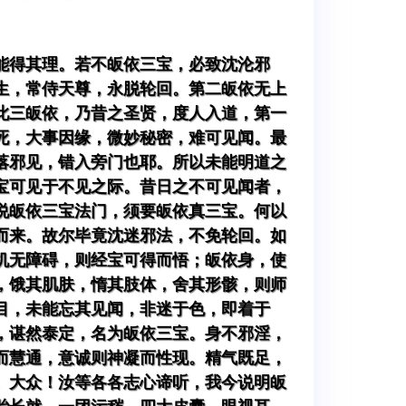
能得其理。若不皈依三宝，必致沈沦邪
生，常侍天尊，永脱轮回。第二皈依无上
此三皈依，乃昔之圣贤，度人入道，第一
死，大事因缘，微妙秘密，难可见闻。最
落邪见，错入旁门也耶。所以未能明道之
宝可见于不见之际。昔日之不可见闻者，
说皈依三宝法门，须要皈依真三宝。何以
而来。故尔毕竟沈迷邪法，不免轮回。如
机无障碍，则经宝可得而悟；皈依身，使
，饿其肌肤，惰其肢体，舍其形骸，则师
目，未能忘其见闻，非迷于色，即着于
，谌然泰定，名为皈依三宝。身不邪淫，
而慧通，意诚则神凝而性现。精气既足，
。大众！汝等各各志心谛听，我今说明皈