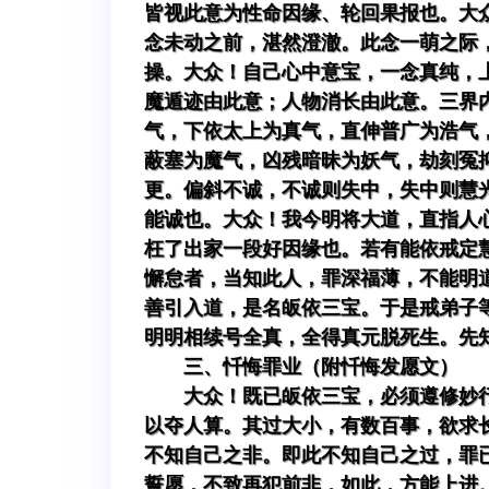
皆视此意为性命因缘、轮回果报也。大
念未动之前，湛然澄澈。此念一萌之际
操。大众！自己心中意宝，一念真纯，
魔遁迹由此意；人物消长由此意。三界
气，下依太上为真气，直伸普广为浩气
蔽塞为魔气，凶残暗昧为妖气，劫刻冤
更。偏斜不诚，不诚则失中，失中则慧
能诚也。大众！我今明将大道，直指人
枉了出家一段好因缘也。若有能依戒定
懈怠者，当知此人，罪深福薄，不能明
善引入道，是名皈依三宝。于是戒弟子
明明相续号全真，全得真元脱死生。先
三、忏悔罪业（附忏悔发愿文）
大众！既已皈依三宝，必须遵修妙
以夺人算。其过大小，有数百事，欲求
不知自己之非。即此不知自己之过，罪
誓愿，不致再犯前非，如此，方能上进