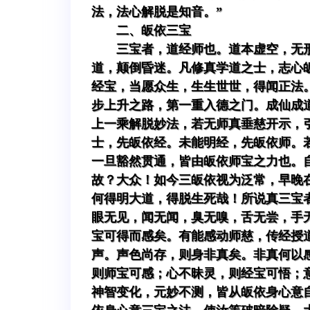
法，法心解脱是知音。”
二、皈依三宝
三宝者，道经师也。道本虚空，无
道，颠倒昏迷。凡修真学道之士，志心
经宝，当愿众生，生生世世，得闻正法
步上升之路，第一重入德之门。成仙成
上一乘解脱妙法，若无师真垂慈开示，
士，先皈依经。未能明经，先皈依师。
一旦豁然贯通，皆由皈依师宝之力也。
故？大众！如今三皈依视为泛常，早晚
何得明大道，得脱生死哉！所说真三宝
眼无见，闻无闻，臭无嗅，舌无尝，手
宝可得而感矣。有能感动师慈，传经授
声。声色尚存，则身非真矣。非真何以
则师宝可感；心不昧灵，则经宝可悟；
神智变化，元妙不测，皆从皈依身心意