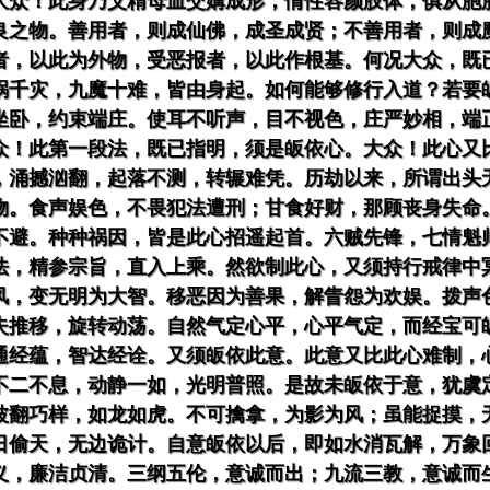
大众！此身乃父精母血交媾成形，情性容颜肢体，俱从胞
良之物。善用者，则成仙佛，成圣成贤；不善用者，则成
者，以此为外物，受恶报者，以此作根基。何况大众，既
祸千灾，九魔十难，皆由身起。如何能够修行入道？若要
坐卧，约束端庄。使耳不听声，目不视色，庄严妙相，端
众！此第一段法，既已指明，须是皈依心。大众！此心又
，涌撼汹翻，起落不测，转辗难凭。历劫以来，所谓出头
物。食声娱色，不畏犯法遭刑；甘食好财，那顾丧身失命
不避。种种祸因，皆是此心招遥起首。六贼先锋，七情魁
法，精参宗旨，直入上乘。然欲制此心，又须持行戒律中
风，变无明为大智。移恶因为善果，解眚怨为欢娱。拨声
失推移，旋转动荡。自然气定心平，心平气定，而经宝可
通经蕴，智达经诠。又须皈依此意。此意又比此心难制，
不二不息，动静一如，光明普照。是故未皈依于意，犹虞
波翻巧样，如龙如虎。不可擒拿，为影为风；虽能捉摸，
日偷天，无边诡计。自意皈依以后，即如水消瓦解，万象
义，廉洁贞清。三纲五伦，意诚而出；九流三教，意诚而