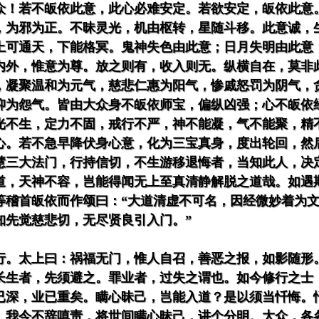
众！若不皈依此意，此心必难安定。若欲安定，皈依此意
，为邪为正。不昧灵光，机由枢转，星随斗移。此意诚，
上可通天，下能格冥。鬼神失色由此意；日月失明由此意
内外，惟意为尊。放之则有，收入则无。纵横自在，莫非
，凝聚温和为元气，慈悲仁惠为阳气，惨戚怒罚为阴气，
抑为怨气。皆由大众身不皈依师宝，偏纵凶强；心不皈依
光不生，定力不固，戒行不严，神不能凝，气不能聚，精
心。若不急早降伏身心意，化为三宝真身，度出轮回，然
慧三大法门，行持信切，不生游移退悔者，当知此人，决
道，天神不容，岂能得闻无上至真清静解脱之道哉。如遇
等稽首皈依而作颂曰：“大道清虚不可名，因经微妙着为
知先觉慈悲切，无尽贤良引入门。”
行。太上曰：祸福无门，惟人自召，善恶之报，如影随形
长生者，先须避之。罪业者，过失之谓也。如今修行之士
已深，业已重矣。瞒心昧己，岂能入道？是以须当忏悔。
。我今不辞嗔责，将世间瞒心昧己，讲个分明。大众，各