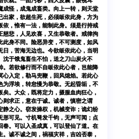
胎长就。一团污秽，四大皮囊，眼视耳
魔成怪，成鬼成畜类。向上一转，则天堂
已出家，欲超生死，必须皈依此身，方为
皈依，惟有一法，能制此身。须是行持戒
正慈悲，人见欢喜，又生恭敬者。戒律拘
比此身不同。险恶异变，不可测度，如风
无日，苦海无边也。今欲皈依此心，当明
。沈于饿鬼畜生不怕，送之刀山炭火不
帅。若欲修行而不自皈依此心者，岂能降
冥心入定，勒马兜鞭，回风熄焰。若此心
色为浮埃，转怠慢为恭敬。无起昏垢，不
皈矣。大众，既将定力，摄服血肉狂心，
心则求正，意在于诚。诚者，慎密之谓
定静之心。窃发操权，机械变诈；诡幻纷
无形可见。寸机弩发千钧，无声可闻；点
回春。可以入圣成真，可以登仙了道。在
生。诚不诚之间，祸福灾祥，吉凶否泰，