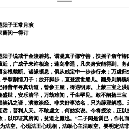
昆阳子王常月演
宗裔闵一得订
昆阳子说戒于金陵碧苑。谓凝真子邵守善，扶摇子詹守椿
虽近，广成子未许相逢；蓬岛非遥，凡夫身安能得到。务
而妄根截断。诸缘顿息，俱从戒定中一步步行来；万虑归
，手掣割情刀子；放开脚步，直登渡世船儿。翻身则解脱
记得昔年寻真访道，曾参王屋，得遇明师。上蒙三宝之洪
逢盛世，安乐清平，万劫难闻，千生罕见。敢不阐扬三宝
避笑讥之谤，演教谈经。非关好事沽名，只为辟邪解惑。
直话，普利人天。不敢虚文，何妨实说。今将授汝，正以
教，以印证其所闻，贫道之愿也。”二子闻是训已，作礼
心为法空。心现法王心现相，法皈心主法皈空。要明定法