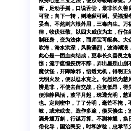
依身心意三宝之法，使汝等破暗除疑。
听，足动手摇，口说舌尝，最非长久善
可登；向下一转，则地狱可到。受福报
妥当。不然则六根外用，三毒内生。万
律，收伏狂骸。以四大威仪为主，行住
制狂身，变为法体，而师宝可皈矣。大
吹海，海水洪深，风势涌烈，波涛潮浪
此心是一团血肉结成，更非长久善良之
惊；流于瘟惶疫疠不辞，弄出星殒山崩
魔伏怪，开障除邪，悟透元机，得明正
无明火发，便以忍水克之。化烈焰为慧
辨是非，不使去留交战，往复低昂，得
便浪静风恬，波平月起，珠透光明，慧
也。定则密中，了了分明，毫芒不掩，
岐，或来或去。造作多途，倏灭倏生；
滴舟通万斛，行谋万算。不测神通，换
俗化导，国治民安，时和岁稔，忠孝节