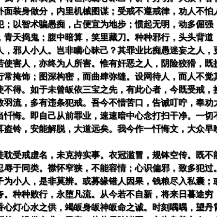
外面装身做分，内里机械图谋；受戒不遵戒律，劝人不怕
犯；以智术骗愚痴，占便宜为地步；惯起无明，动多倔强
，青天捣鬼；腹中暗算，笑里藏刀。种种邪行，头头背道
人，邪人小人。岂非瞒心昧己？其罪业比痴愚迷妄之人，
若使害人，亦终为人所害。惟有奸恶之人，阴险狡猾，既
行常掩饰；图深构密，而曲肆弥缝。设网待人，而人不觉
使不得。如于未曾皈依三宝之先，有此心者，今既受戒，
教羽流，多有违条犯戒。吾今不惜苦口，告诫叮咛，奉劝
当忏悔。即自己从前罪业，速速暗中心念打扫干净。一切
耳盗铃，安能解脱，大道远矣。我今作一忏悔文，大众早
徒耽受戒虚名，未克持实事。衣冠滥冒，规钵空传。既不
忍辱于同类。襟怀窄狭，不能容情；心识偏邪，致多犯过
子为小人，是非莫辨。或募缘错人因果，钱粮尽入私囊；
夸。种种败行，永堕凡流。从今若不自新，将来日暮途穷
香心灯心水之供，竭皈身皈神皈命之诚。时刻喁喁，望丹