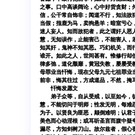
之事。口中高谈阔论，心中好货贪财；
信，公干常自饰非；闻道不行，知法故
当假；指鹿为马，卖狗悬羊；暗室亏心
迷人妄人。知而故犯者，此之谓奸人恶
慧，无知误作，止能害己，不能害人，
知其奸，鬼神不知其恶。巧幻机关，而
谁开。如此之人，世间甚有。惟修行却
律多弛，道化颓靡，黄冠失教，屡屡受
母罪业当忏悔，现在父母九元七祖罪业
前非，悔其往过，方成道品，不然，掩
忏悔发愿文
弟子众等，自从受戒，以至如今，
慧，不能切问于明师；性发无明，每难
为子。以贤良为匪恶，颠倒难明；认君
美色而心动淫根；或耳听圣言而腹中疑
漏尽，方知剑树刀山。故尔兹者，假心