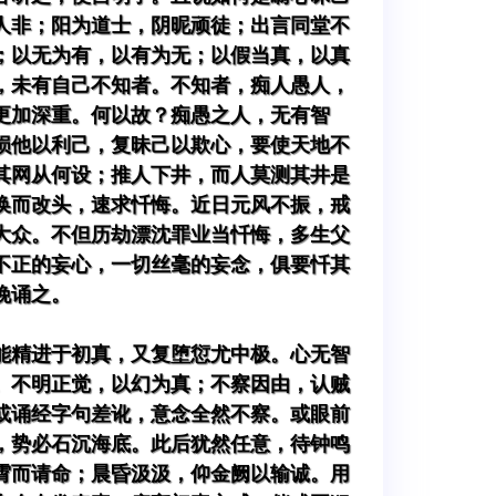
人非；阳为道士，阴昵顽徒；出言同堂不
；以无为有，以有为无；以假当真，以真
，未有自己不知者。不知者，痴人愚人，
更加深重。何以故？痴愚之人，无有智
损他以利己，复昧己以欺心，要使天地不
其网从何设；推人下井，而人莫测其井是
换而改头，速求忏悔。近日元风不振，戒
大众。不但历劫漂沈罪业当忏悔，多生父
不正的妄心，一切丝毫的妄念，俱要忏其
晚诵之。
能精进于初真，又复堕愆尤中极。心无智
。不明正觉，以幻为真；不察因由，认贼
或诵经字句差讹，意念全然不察。或眼前
，势必石沉海底。此后犹然任意，待钟鸣
霄而请命；晨昏汲汲，仰金阙以输诚。用