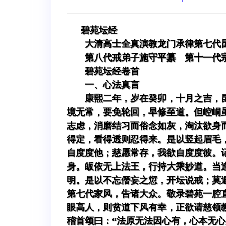
碧苑坛经
大清高士全真演教龙门承律第七代
第八代戒弟子施守平纂 第十一代
碧苑坛经卷首
一、心法真言
康熙二年，岁在癸卯，十月之吉，
境无常，要免轮回，早修至道。但崆峒
志虑，消磨结习而俗念如灰，淘汰欲身
得定，看得透则忍得来。是以竖起眉毛
自度度他；慈愿常存，我欲自度度彼。
身。皈依无上法王，行持大乘妙道。当
明。是以不忘僭妄之愆，开坛说戒；莫
第七代家风，告诸大众。敬录碧苑一腔
眼高人，则贫道下风有幸，正欲请慈领
稽首颂曰：“法原无法因心有，心本无