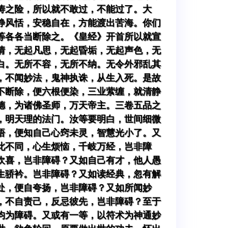
涛之险，所以就不敢过，不能过了。大
静风恬，安稳自在，方能渡出苦海。你们
等各各当断除之。《皇经》开首所以就宣
情，无起凡思，无起昏垢，无起声色，无
白。无所不容，无所不纳。无令外邪乱其
，不闻妙法，鬼神执诛，从生入死。是故
不断除，便六根便染，三业萦缠，就清静
德，为诸佛圣师，万天帝主。三卷五品之
，明天理的法门。汝等要明白，世间细微
悟，便知自己心窍未灵，智慧光小了。又
此不同，心生烦恼，千岐万经，岂非障
欢喜，岂非障碍？又如自己有才，他人愚
生骄衿。岂非障碍？又如读经典，忽有解
处，便自夸扬，岂非障碍？又如所闻妙
，不自责己，反忌彼先，岂非障碍？至于
均为障碍。又或有一等，以符术为神通妙