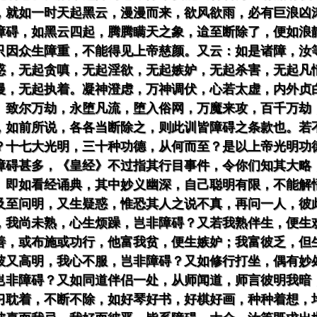
，就如一时天起黑云，漫漫而来，欲风欲雨，必有巨浪凶
障碍，如黑云四起，腾腾瞒天之象，迨至断除了，便如浪
只因众生障重，不能得见上帝慈颜。又云：如是诸障，汝
惑，无起贪嗔，无起淫欲，无起嫉妒，无起杀害，无起凡
慢，无起执着。凝神澄虑，万神调伏，心若太虚，内外贞
。致尔万劫，永堕凡流，堕入俗网，万魔来攻，百千万劫
，如前所说，各各当断除之，则此训皆障碍之条款也。若
？十七大光明，三十种功德，从何而至？是以上帝光明功
障碍甚多，《皇经》不过指其行目事件，令你们知其大略
。即如看经诵典，其中妙义幽深，自己聪明有限，不能解
及至问明，又生疑惑，惟恐其人之说不真，再问一人，彼
，我尚未熟，心生烦躁，岂非障碍？又若我熟伴生，便生
善，或布施或功行，他富我贫，便生嫉妒；我富彼乏，但
彼又高明，我心不服，岂非障碍？又如修行打坐，偶有妙
岂非障碍？又如同道伴侣一处，从师闻道，师言彼明我暗
习耽着，不断不除，如好琴好书，好棋好画，种种着想，