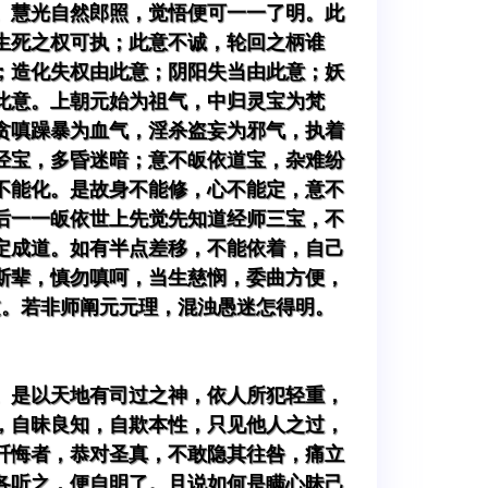
。慧光自然郎照，觉悟便可一一了明。此
生死之权可执；此意不诚，轮回之柄谁
；造化失权由此意；阴阳失当由此意；妖
此意。上朝元始为祖气，中归灵宝为梵
贪嗔躁暴为血气，淫杀盗妄为邪气，执着
经宝，多昏迷暗；意不皈依道宝，杂难纷
不能化。是故身不能修，心不能定，意不
后一一皈依世上先觉先知道经师三宝，不
定成道。如有半点差移，不能依着，自己
斯辈，慎勿嗔呵，当生慈悯，委曲方便，
文。若非师阐元元理，混浊愚迷怎得明。
。是以天地有司过之神，依人所犯轻重，
，自昧良知，自欺本性，只见他人之过，
忏悔者，恭对圣真，不敢隐其往咎，痛立
各听之，便自明了。且说如何是瞒心昧己