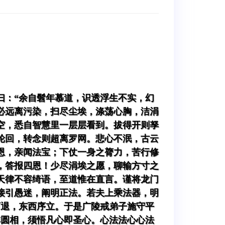
曰：“余自髫年慕道，识透浮生不实，幻
必远离污染，扫尽尘埃，涤荡心胸，洁涓
空，悉自智慧里一层层看到。拔得开则孥
轮回，转念则超离罗网。悲心不泯，古云
恩，亲闻法宝；下仗一身之膂力，苦行修
，答报四恩！少尽涓埃之愿，聊输方寸之
天律不容绮语，至道惟在直言。谨将龙门
接引愚迷，阐明正法。若夫上乘法器，明
而退，东西序立。于是广陵戒弟子施守平
非圆相，须悟凡心即圣心。心法法心心法