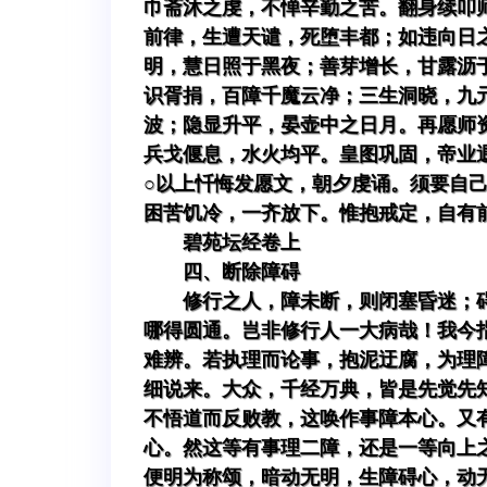
巾斋沐之虔，不惮辛勤之苦。翻身续叩
前律，生遭天谴，死堕丰都；如违向日
明，慧日照于黑夜；善芽增长，甘露沥
识胥捐，百障千魔云净；三生洞晓，九
波；隐显升平，晏壶中之日月。再愿师
兵戈偃息，水火均平。皇图巩固，帝业
○以上忏悔发愿文，朝夕虔诵。须要自
困苦饥冷，一齐放下。惟抱戒定，自有
碧苑坛经卷上
四、断除障碍
修行之人，障未断，则闭塞昏迷；
哪得圆通。岂非修行人一大病哉！我今
难辨。若执理而论事，抱泥迂腐，为理
细说来。大众，千经万典，皆是先觉先
不悟道而反败教，这唤作事障本心。又
心。然这等有事理二障，还是一等向上
便明为称颂，暗动无明，生障碍心，动