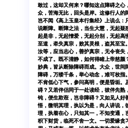
敢过，这却又何来？哪知这点障碍之心
众，苦海无比，回头是岸。这修行人的
岂不闻《高上玉皇本行集经》上说么：
说断障。断障之法，当生大慧，无起疑
起是非，无起憎爱，无起分别，无起高
至道，牵失真宗，败其灵根，盗其至宝
汝等，应当志心，善护真宗，无令丧失
不成了。既不清静，如何得睹上帝慈颜
妙典，皆从断除障碍而成。大众，世间
障碍，万缕千条，举心动念，难可枚指
不肯低心下气，参问高明，便是昏垢。
碍？又若伴侣同于一处读经，彼伴先熟
钝，便生欺诳，岂非障碍？又如见人好
悟，微明其理，执以为是，向人讲说，
理，执着在心，只知其一，不知变通，
积下财货，临死不舍一文。一切爱缘贪