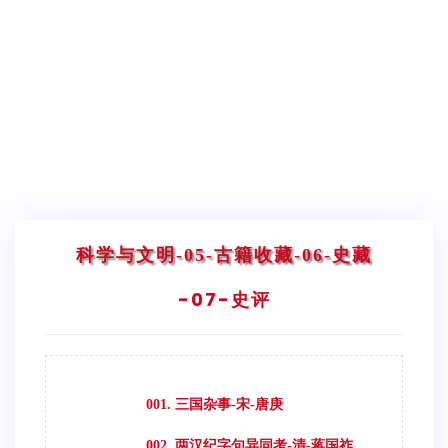
科学与文明
-05-古籍收藏
-06-史藏
-07-史评
001. 三国杂事-宋-唐庚
002. 两汉纪字句异同考-清-蒋国祚