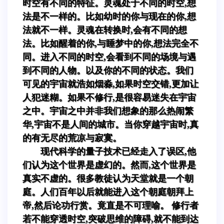
时空有不同的特征。灵魂处于不同的时空,想
法是不一样的。比如幼时的你与现在的你,想
法就不一样。灵魂在转换时,会有不同的想
法。比如醒着的你,与睡梦中的你,想法完全不
同。进入不同的时空,会看到不同的场境与遇
到不同的人物。以及你的不同的状态。我们
可见的宇宙就浩如烟淼,如果时空交错,更加让
人犯迷糊。如果不修行,是很容易迷失在宇宙
之中。宇宙之中并非我们想象的那么热闹繁
华,宇宙不是人间的城市。当你穿越宇宙时,真
的有无尽的荒凉与寂寞。
现代科学的量子技术已经走入了误区,他
们认为这个世界是虚幻的。然而,这个世界是
真实不虚的。很多教徒认为天堂就是一个朝
庭。人们百年以后就能进入这个朝庭朝拜上
帝,然后论功行赏。竟直是不可理喻。 修行者
若不能穿透时空,突破思维的障碍,就不能到达