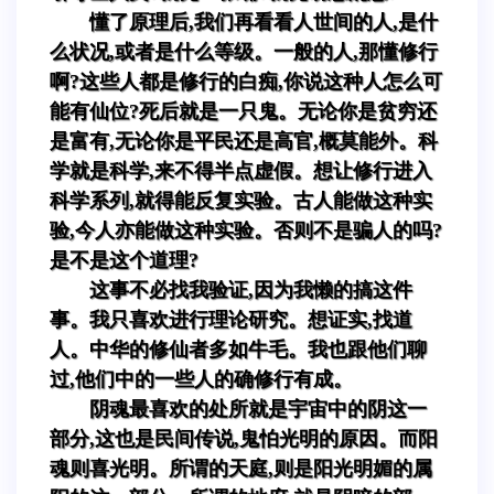
懂了原理后,我们再看看人世间的人,是什
么状况,或者是什么等级。一般的人,那懂修行
啊?这些人都是修行的白痴,你说这种人怎么可
能有仙位?死后就是一只鬼。无论你是贫穷还
是富有,无论你是平民还是高官,概莫能外。科
学就是科学,来不得半点虚假。想让修行进入
科学系列,就得能反复实验。古人能做这种实
验,今人亦能做这种实验。否则不是骗人的吗?
是不是这个道理?
这事不必找我验证,因为我懒的搞这件
事。我只喜欢进行理论研究。想证实,找道
人。中华的修仙者多如牛毛。我也跟他们聊
过,他们中的一些人的确修行有成。
阴魂最喜欢的处所就是宇宙中的阴这一
部分,这也是民间传说,鬼怕光明的原因。而阳
魂则喜光明。所谓的天庭,则是阳光明媚的属