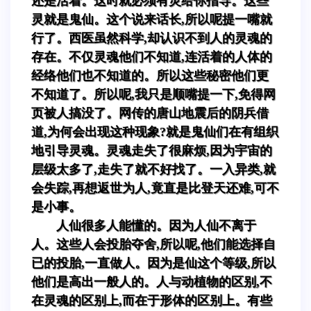
还是活着。这时就必须有灵给你指导。这些
灵就是鬼仙。这个说来话长,所以呢提一嘴就
行了。西医虽然科学,却认识不到人的灵魂的
存在。不仅灵魂他们不知道,连活着的人体的
经络他们也不知道的。所以这些秘密他们更
不知道了。所以呢,我只是顺嘴提一下,免得网
页被人搞没了。网传的唐山地震后的阴兵借
道,为何会出现这种现象?就是鬼仙们在有组织
地引导灵魂。灵魂走失了很麻烦,因为宇宙的
层级太多了,走失了就不好找了。一入异类,就
会失踪,再想返世为人,竟直是比登天还难,可不
是小事。
人仙很多人能懂的。因为人仙不离于
人。这些人会投胎夺舍,所以呢,他们能选择自
已的投胎,一直做人。因为是仙这个等级,所以
他们是高出一般人的。人与动植物的区别,不
在灵魂的区别上,而在于形体的区别上。有些