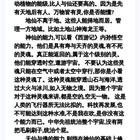
动植物的能级,比人与仙还要高的。因为是先
有天地后有人。万物皆有灵,你是否能懂?
地仙不离于地。这些人能择地而居。管
理一方地域。比如土地山神海龙王等。
神仙的能力,可以看《西游记》内孙悟空
的能力。他们是具有寿与天齐的灵魂,有不死
的灵魂。真正能返回的,属于这个级别的灵。
他们能穿透时空,遨游宇宙。 不要认为这些灵
魂只能在空气中或者太空中穿行,那你是小看
这种灵魂了。这种灵魂能穿透山石与海洋,透
过大火与冰川,如入无物之境。因为整个宇宙
对于这种灵魂来讲,都是空的,空无一物。 这是
人类的飞行器所无法比拟的。科技再发展,也
不可能达到这种水准,不是我在吹,是你没有这
个能力而已。中华先祖统治整个宇宙,没有两
把毛刷刷子,统治个屁。
天仙与佛的能力,则指在神仙的基础上修