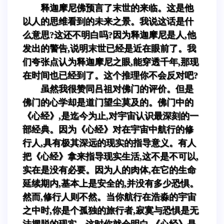
释迦摩尼佛预言了末世的来临。这是他
以人的思维看到的未来之景。我说这话是什
么意思?这还不明白吗?因为释迦摩尼是人,他
发出的警告,说明末世已经是近在眼前了。我
们夸张点认为释迦摩尼之眼,能穿透千年,那现
在时间也已经到了。这个推理你不会反对吧?
虽然我很赞同吕祖对佛门的评价。但是
佛门的心学却是道门望尘莫及的。佛门中的
《心经》,是迄今为止,对宇宙认识最深刻的一
部经典。因为《心经》对在宇宙中航行的修
行人,具有极其深远的现实的指导意义。有人
把《心经》拿来指导现实生活,这不是不可以,
实在是没有必要。因为人的肉体,在它的生命
延续期内,基本上是安全的,并没有多少恐惧。
然而,修行人则不然。当你航行在浩淼的宇宙
之中时,你是个孤独的旅行者,寂寞与恐惧是无
法摆脱的现实。这时你就会明白,《心经》是