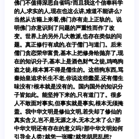
佛门不值得深思自省吗?而且我这个信奉科学
的人,求实的人,现在也这么讲,难道不能讲么?
当然从古籍上来看,佛门亦有走上正轨的。说
明佛门亦意识到了问题的严重性而作了改
变。世界上的另外几大教派,也存在类似的问
题。真正修行有成的,在于儒门与道门。后来
儒门贪恋荣华富贵,基本上把修身给抛弃了,现
在的知识分子,基本上是酒色财气之徒,鸡鸣狗
盗之徒,根本算不得是儒生的。这些狗东西,骂
秦始皇追求长生不老,你说这些蠢蛋,还有儒生
味没有?根本就是没有的。国内国外的知识分
子皆如此。能坚持下来的,只有道门了。很多
人不敢面对事实,但事实就是事实,根本无须掩
盖。我中华文明是修仙文明,若失却了修仙的
真实含义,岂不是无源之水,无本之末了么?那
中华文明还有存在的意义吗?那中华文明如何
引导全人类?就凭一张嘴?就凭胡思乱想?