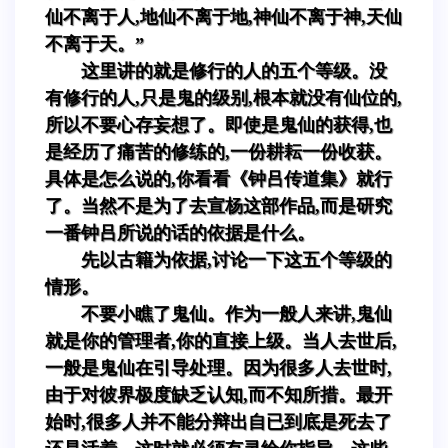
仙不离于人,地仙不离于地,神仙不离于神,天仙
不离于天。”
这里讲的就是修行的人的五个等级。没
有修行的人,只是鬼的级别,根本就没有仙位的,
所以不要心存妄想了。即使是鬼仙的获得,也
是经历了痛苦的修练的,一份耕耘一份收获。
具体是怎么说的,你看看《钟吕传道集》就行
了。当然不是为了去宣杨这部作品,而是研究
一番钟吕所说的话的依据是什么。
先以古籍为依据,讨论一下这五个等级的
情形。
不要小瞧了鬼仙。作为一般人来讲,鬼仙
就是你的管理者,你的直接上级。当人去世后,
一般是鬼仙在引导处理。因为很多人去世时,
由于对彼界极度缺乏认知,而不知所措。最开
始时,很多人并不能分辩出自已到底是死去了