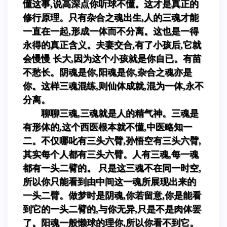
懂这事,说高深点你听球不懂。这才是真正的
修行原理。只有杂合之魂出生,人的三魂才能
一直在一起,形成一体而不分离。这也是一得
永得的真正含义。夫妻交合,有了小孩后,它就
会慢慢 长大,因为这个小孩就是你自已。有苗
不愁长。阴魂是你,阳魂是你,杂合之魂亦是
你。这样三魂混练,则仙体成就,混为一体,永不
分离。
聊聊三魂,三魂就是人的精气神。三魂是
有形体的,这个西医根本就不懂,中医略知一
二。不仅哪叱有三头六臂,孙悟空有三头六臂,
其实每个人都有三头六臂。人有三魂,每一魂
都有一头二臂的。 只是这三魂不在同一时空,
所以你只能看到由中间这一魂所展现出来的
一头二臂。做梦时是阴魂,你若留意,你是能看
到它的一头二臂的,与你无异,只是不是肉体罢
了。阳魂一般懒球的理你,所以你看不到它。