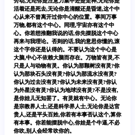
劳动,无论你是注意力集中还是走神,无论你是
活着还是死去,无论你是清醒还是昏迷,这个中
心从来不曾离开过你中心的位置。事间万事
万物,都有这个中心。同理,宇宙亦有这个中
心。你若想推翻我说的话,你先摆脱这个中心
再来与我理论。否则的话,我的意思你懂的,滚
这个字你还是认得的。不要认为这个中心是
大脑,中心不依赖大脑而存在。万物皆有灵,不
只是人与动物有灵。你认为那颗树没有灵?你
认为那块石头没有灵?你认为那流水没有灵?
你认为过去没有灵?你认为未来没有灵?你认
为外星没有灵?你认为地球没有灵?不是没有,
是你娃儿无知罢了。有灵就有中心。无论你
是宗教界人士,还是科学界人士,无论你是达官
贵人,还是平头百姓,你若有本事否认这个,算你
有本事。你若能摆脱中心,你娃是个牛逼,不必
你吹,别人会经常吹你的。