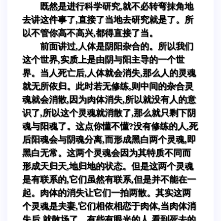
既然是进行科学研究,就不必转弯抹角地
去讲这件事了,直接了当地去研究就是了。所
以不管你高不高兴,都得直接了当。
前面讲过,人体是阴阳杂合的。所以我们
这个世界,实质上是由阴与阳主导的一个世
界。当人死亡后,人体就会消失,那么人的灵魂
就无所依归。此时若无修练,则中间的杂合灵
魂就会消散,因为肉体消失,所以就没有人的意
识了,所以这个灵魂就消散了,那么就只剩下阴
魂与阳魂了。这点你懂不懂?没有修练的人,死
后阳魂会与阴魂分离,而形成黑白两个灵魂,即
黑白无常。这两个灵魂会因为其特质不同而
形成天归天,地归地的状态。但是这两个灵魂
是有联系的,它们虽然有联系,但是并不能在一
起。肉体的消失让它们一拍两散。其实这两
个灵魂是夫妻,它们相依相恋于肉体,当肉体消
失后,就散场了。有些有眼光的人,看到死去的