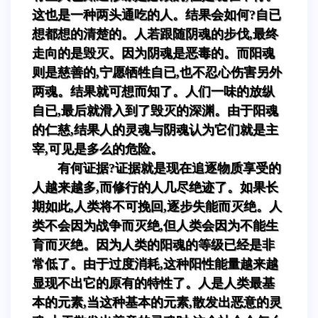
这也是一种两头通吃的人。结果会如何?自已
想都想的清楚的。人若跟随阴魂的步伐,最终
走向的是毁灭。因为阴魂是恶毒的。而阳魂
则是慈善的,宁愿牺牲自已,也不忍心伤害另外
两魂。结果就可想而知了。人们一味的放纵
自已,最后就滑入到了毁灭的深渊。由于阳魂
的仁慈,结果人的灵魂与阴魂认为它们就是主
宰,可见是多么的危险。
有何证据?证据就是现在追逐物质享受的
人越来越多,而修行的人几尽绝迹了。如果长
期如此,人类将不可挽回,逐步失能而灭绝。人
类不会因为战争而灭绝,但人类会因为不能生
育而灭绝。因为人类的阳魂的等级已经是非
常低了。由于过度消耗,这种阳性能量越来越
显现不出它的原有的特性了。人是人类最基
本的元素,当这种基本的元素,散发出恶意的灵