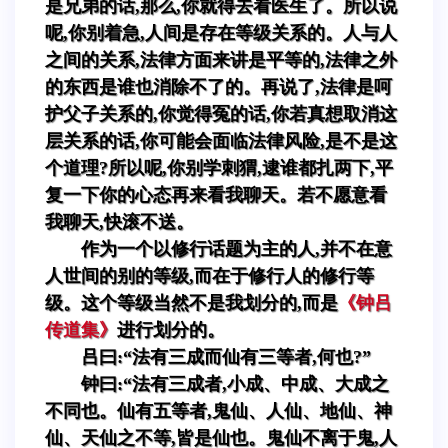
是兄弟的话,那么,你就得去看医生了。所以说
呢,你别着急,人间是存在等级关系的。人与人
之间的关系,法律方面来讲是平等的,法律之外
的东西是谁也消除不了的。再说了,法律是呵
护父子关系的,你觉得冤的话,你若真想取消这
层关系的话,你可能会面临法律风险,是不是这
个道理?所以呢,你别学刺猬,逮谁都扎两下,平
复一下你的心态再来看我聊天。若不愿意看
我聊天,快滚不送。
作为一个以修行话题为主的人,并不在意
人世间的别的等级,而在于修行人的修行等
级。这个等级当然不是我划分的,而是
《钟吕
传道集》
进行划分的。
吕曰:“法有三成而仙有三等者,何也?”
钟曰:“法有三成者,小成、中成、大成之
不同也。仙有五等者,鬼仙、人仙、地仙、神
仙、天仙之不等,皆是仙也。鬼仙不离于鬼,人