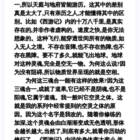
一,所以天庭与地府皆能游历。这其中的差别
真是太大了,只有亲历之人,才能懂得其中的区
别。比如《西游记》内的十万八千里,是真实
存在的,并非作者虚构的。速度之快,是你无法
想象的。这种飞行,能穿透世间所有的物质,如
入无人之境。不存在音障,也不存在热障,也不
存在黑障。要不了多久,就能飞出地球。地球
对这种灵魂,完全是空无一物。为何这么说?因
为没有阻碍,所以物质世界呈现的就是空相。
为何这三魂合一能有这样的效果?因为这
三魂合一,成就了道果,它已经不是阴魂,也不是
阳魂,它属于道魂。我一般叫它空灵之体。这
就是我的系列中经常提到的空灵之体的原
因。因为这个名字是我改的。随着你修练的
加深,这个灵魂会由白渐渐变成无色透明,形体
会越长越大,当然了,到底有多大,就看你历劫的
修行了。《西游记》内说的身体变大变小,并