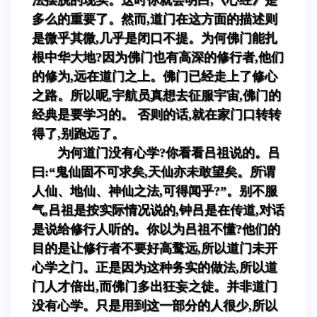
多么的重要了。然而,道门在这方面的描述则
是微乎其微,几乎是闭口不提。为何佛门能扎
根中华大地?因为佛门也有高深的修行者,他们
的修为,远在道门之上。佛门已经走上了修心
之路。所以呢,宇航员真想去征服宇宙,佛门的
经典是要学习的。 否则的话,就在家门口转转
得了,别跑远了。
为何道门没有心学?你看看吕祖说的。吕
曰:“鬼仙固不可求矣,天仙亦未敢望矣。所谓
人仙、地仙、神仙之法,可得闻乎?”。别不服
气,吕祖是按实际情况说的,钟吕是在传道,对话
是说给修行人听的。你以为吕祖不懂?他们的
目的是让修行者不要好高鹜远,所以道门未开
心学之门。正是因为这种务实的做法,所以道
门人才倍出,而佛门多出狂妄之徒。并非道门
没有心学。只是用到这一部分的人很少,所以