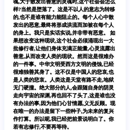
魂,大于散发出善意的灵魂时,这个社会会怎么
样?当然是堕落了。这是不以人的意志为转移
的,也不是谁有能力能阻止的。每个人心中散
发出的恶意,最终将形成洪流而加被在每个人
的身上。我只是实话实说,并非带有恶意。 如
果想改变这种现状,这个社会必须涌现出一大
批修行者,让他们身体充满正能量,心灵流露出
善意,从而改变人类的现状。然而这是很难办
的一件事。中华文明受西方文明的侵蚀,已经
很难独善其身了。这不仅是中国人的悲哀,也
是人类的悲哀。人类这是天堂有路不走,地狱
无门硬撞。绝大部分的人,会跟随自身的阴灵
走向宇宙的深渊,再也回不了头了,这是谁也没
有办法的事,因为他们心甘情愿,义无反顾。现
在唯一的办法是留下一些种子,为未来的复兴
作打算。所以呢,我已经把前景说明白了。你
若有志修行,不要再等待。