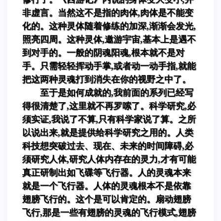
非虚言。当然这不是指的肉体,肉体是不能变
化的。这种灵体随着修练的加深,渐渐会发光,
照亮四周。这种灵体,邀游宇宙,基本上是遇不
到对手的。一般的阴魂阳魂,根本就不是对
手。只需轻轻挥动手掌,或者动一动手指,就能
把这两种灵魂打到消失在你的视野之中了。
至于是如何成就的,我前面的系列已经写
得很清楚了,这里就不再罗嗦了。科学研究,必
须实证,我说了不算,只有科学家说了算。之所
以说出来,就是提供给科学研究之用的。人类
科技想突破过去、现在、未来的时间障碍,必
须研究人体,研究人体内存在的灵力,才有可能
真正研制出如飞碟等飞行器。人的灵魂本来
就是一个飞行器。人体的灵魂根本不是依靠
翅膀飞行的。这个是可以肯定的。扇动翅膀
飞行,那是一些有翅膀的灵魂的飞行模式,翅膀