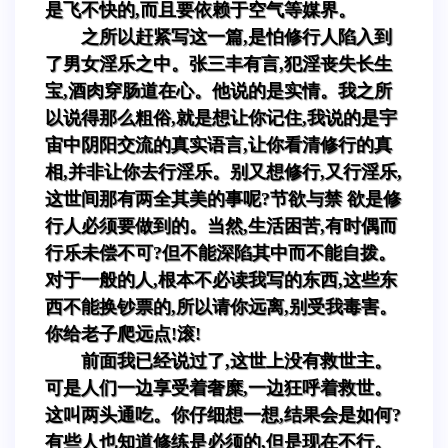
是飞不快的,而且要依赖于空气等媒界。
之所以赶紧写这一篇,是怕修行人陷入到
了男女淫乐之中。张三丰有言,犯淫丧失长生
宝,酒肉穿肠道在心。他说的是实情。我之所
以说得那么粗俗,就是想让你记住,我说的是宇
宙中阴阳交流的真实语言,让你看清修行的真
相,并非让你去行淫乐。别又想修行,又行淫乐,
这世间那有两全其美的事呢?节欲与禁 欲是修
行人必须要做到的。当然,生活困苦,有时偶而
行乐未偿不可?但不能深陷其中而不能自拨。
对于一般的人,根本不必读我写的东西,这些东
西不能换钞票的,所以请你远离,别受我毒害。
你给老子爬远点!滚!
前面我已经说过了,这世上没有救世主。
可是人们一边享受着奢糜,一边狂呼着救世。
这叫两头通吃。你仔细想一想,结果会是如何?
有些人也知道修练是必须的,但是现在不行。