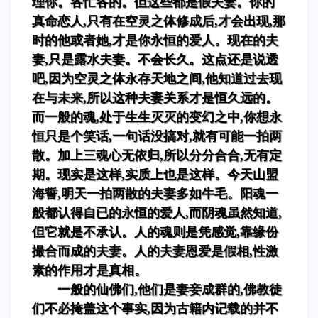
理你。各忙各的。但这些都是假夫妻。你的
真命恋人,只有在空灵之体修成后,才会出现,那
时的他或者她,才是你永恒的爱人。现在的夫
妻,只是露水夫妻。不会长久。这点还是说透
吧,因为空灵之体永存天地之间,他知道过去现
在与未来,所以这种夫妻关系才是恒久远的。
而一般的魂,处于生生灭灭的变幻之中,你想永
恒只是个笑话,一句话没搞对,就有可能一拍两
散。加上三魂心无依归,所以分分合合,无有定
期。现实是这样,实质上也是这样。今天山盟
海誓,明天一拍两散的夫妻多如牛毛。阳魂一
般都认得自已的永恒的爱人,而阴魂虽然知道,
但它就是不承认。人的魂则是凭感觉,靠缘份
撮合而成的夫妻。人的夫妻恩爱是假相,性激
素的作用才是真相。
一般的仙佛们,他们是妻妾成群的,佛教徒
们不必掩盖这个事实,因为古籍内记载的并不