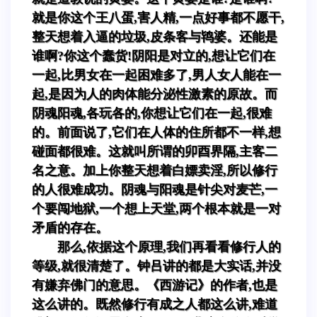
就是你这个王八蛋,害人精,一点好事都不愿干,
整天想着入逼的垃圾,皮条客与鸨婆。还能是
谁啊?你这个蠢货!阴阳是对立的,想让它们在
一起,比男女在一起困难多了,男人女人能在一
起,是因为人的肉体能分泌性激素的原故。而
阴魂阳魂,各玩各的,你想让它们在一起,很难
的。前面说了,它们在人体的住所都不一样,想
碰面都很难。这就叫所谓的卯酉界隔,主客二
名之意。加上你整天想着白嫖卖淫,所以修行
的人很难成功。阴魂与阳魂是针尖对麦芒,一
个要闯地狱,一个想上天堂,两个根本就是一对
矛盾的存在。
那么,依据这个原理,我们再看看修行人的
等级,就很清楚了。钟吕讲的都是大实话,并没
有嫌弃佛门的意思。《西游记》的作者,也是
这么讲的。既然修行有成之人都这么讲,难道