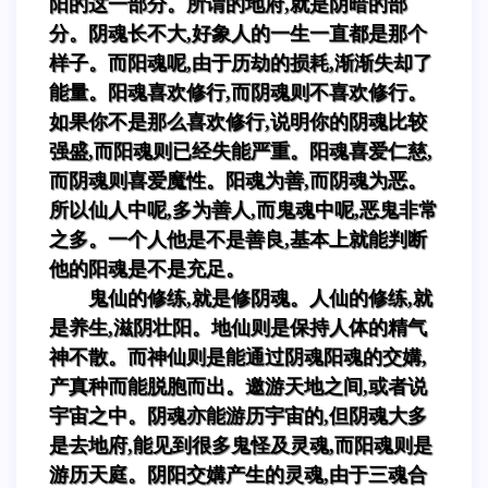
阳的这一部分。所谓的地府,就是阴暗的部
分。阴魂长不大,好象人的一生一直都是那个
样子。而阳魂呢,由于历劫的损耗,渐渐失却了
能量。阳魂喜欢修行,而阴魂则不喜欢修行。
如果你不是那么喜欢修行,说明你的阴魂比较
强盛,而阳魂则已经失能严重。阳魂喜爱仁慈,
而阴魂则喜爱魔性。阳魂为善,而阴魂为恶。
所以仙人中呢,多为善人,而鬼魂中呢,恶鬼非常
之多。一个人他是不是善良,基本上就能判断
他的阳魂是不是充足。
鬼仙的修练,就是修阴魂。人仙的修练,就
是养生,滋阴壮阳。地仙则是保持人体的精气
神不散。而神仙则是能通过阴魂阳魂的交媾,
产真种而能脱胞而出。邀游天地之间,或者说
宇宙之中。阴魂亦能游历宇宙的,但阴魂大多
是去地府,能见到很多鬼怪及灵魂,而阳魂则是
游历天庭。阴阳交媾产生的灵魂,由于三魂合