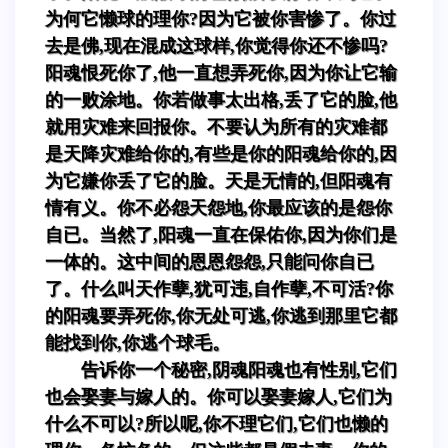
为何它懒球的理你?因为它被你害惨了。你过
去是佛,现在混成这球样,你觉得你还不惨吗?
阳魂恨死你了,他一直想弄死你,因为你让它输
的一败涂地。你若做事太出格,丢了它的脸,他
就用灾难来回报你。不要认为所有的灾难都
是天降灾难给你的,有些是你的阳魂给你的,因
为它嫌你丢了它的脸。天是无情的,但阳魂有
情有义。你不必怨天怨地,你最应该的是怨你
自已。当然了,阳魂一直在保佑你,因为你们是
一体的。这中间的恩恩怨怨,只能问你自已
了。什么叫天作孽,犹可违,自作孽,不可活?你
的阳魂要弄死你,你无处可逃,你逃到那里它都
能找到你,你逃个球毛。
告诉你一个秘密,阴魂阳魂也有性别,它们
也会娶妻与嫁人的。你可以娶妻嫁人,它们为
什么不可以?所以呢,你不理它们,它们也懒的