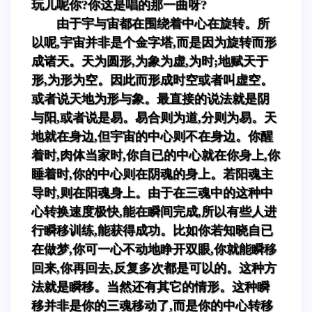
玩儿呢你?你这是唱的那一曲呀?
由于宇与宙都在围绕着中心在旋转。所
以呢,宇宙并非是个金字塔,而是因为旋转而形
成诸天。天为圆形,为象为虚,为时;地赋天于
形,为形为空。因此而形成时空或者叫虚空。
或者说天地为形与象。最直接的说法就是阴
与阳,或者说是易。易合则为道,分则为易。天
地就在身边,但宇宙的中心则不在身边。你醒
着时,肉体当家时,你自已的中心就在你身上,你
睡着时,你的中心则在阴魂的身上。若阳魂主
导时,则在阳魂身上。由于在三魂中的这种中
心转换速度极快,能在瞬间完成,所以有些人进
行瞬移训练,能获得成功。比如你若知晓自已
在做梦,你可一心不动地睁开双眼,你就能瞬移
回来,你再回去,反复多次都是可以的。这种方
法就是瞬移。当然还有其它的情形。这种瞬
移并非是你的三魂移动了,而是你的中心转移