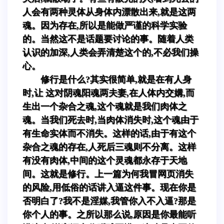
人会有两种灵体从身体内漂散出来,就是这两
魂。因为存在,所以是能做严谨的科学实验
的。当然这不是话题要讨论的事。随着人类
认识的加深,人类会弄清楚这个的,不必我们操
心。
修行是什么?其实很简单,就是在有人身
时,让 这对阴魂阳魂两夫妻,在人体内交媾,而
生出一个杂合之魂,这个魂就是我们肉体之
魂。当我们死去时,当肉体消失时,这个魂由于
有生命实体而不消失。这样的话,由于有这个
杂合之魂的存在,人死后三魂则不分离。这样
有没有肉体,中间的这个灵魂都永存于天地
间。这就是修行。上一篇为何我冒网页消失
的风险,用低俗的话讲入逼这件事。现在你是
否明白了?我不是淫媒,我管你入不入逼?那是
你个人的事。之所以那么说,原因是你最能听