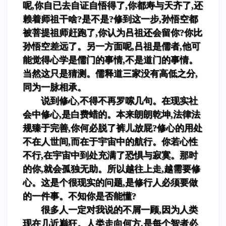
呢,你自已去自证自悟得了,你都寿与天齐了,还
赖着师祖干啥?是不是?修到这一步,孙悟空都
被菩提祖师赶跑了,你认为吕祖还会留你?你比
孙悟空差远了。另一方面呢,吕祖是儒者,他可
能觉得心学是儒门的事情,不是道门的事情。
当然这只是猜测。儒释道三家没有高低之分,
同为一脉相承。
说到修心,不得不再罗嗦几句。在现实社
会中修心,是白费蜡的。本来朗朗乾坤,法律法
规臻于完善,你何必脱了裤儿放屁?修心的用处
不在人世间,而在于宇宙中的航行。你若心性
不行,在宇宙中到处充满了恐惧与寂寞。那时
的你,就会孤独无助。所以越往上走,越需要修
心。这是个很现实的问题,是修行人必须要做
的一件事。不知你是否能懂?
很多人一定对我说的不屑一顾,因为人类
现在几近巅狂。人类走向何方,是每个智者必