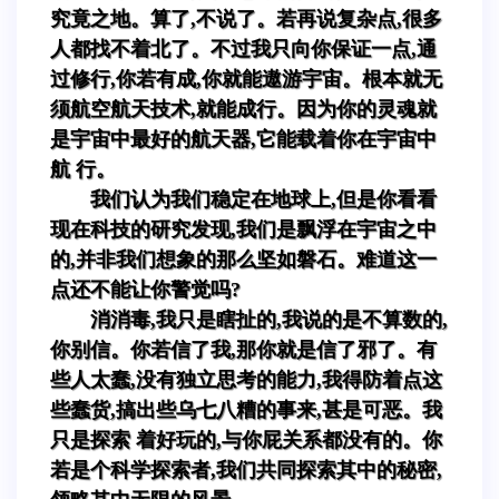
究竟之地。算了,不说了。若再说复杂点,很多
人都找不着北了。不过我只向你保证一点,通
过修行,你若有成,你就能遨游宇宙。根本就无
须航空航天技术,就能成行。因为你的灵魂就
是宇宙中最好的航天器,它能载着你在宇宙中
航 行。
我们认为我们稳定在地球上,但是你看看
现在科技的研究发现,我们是飘浮在宇宙之中
的,并非我们想象的那么坚如磐石。难道这一
点还不能让你警觉吗?
消消毒,我只是瞎扯的,我说的是不算数的,
你别信。你若信了我,那你就是信了邪了。有
些人太蠢,没有独立思考的能力,我得防着点这
些蠢货,搞出些乌七八糟的事来,甚是可恶。我
只是探索 着好玩的,与你屁关系都没有的。你
若是个科学探索者,我们共同探索其中的秘密,