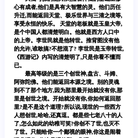
心有成者,他们是具有大智慧的灵。他们历任
升迁,而能返回天堂、极乐世界与三清之境等,
享受永恒的快乐。 天堂的老板就是玉皇大帝,
是个中国人都清楚明白。他就是西方人口中
的上帝。李世民就是他转世。推背图没有他
的允许,谁敢搞?不想混了? 李世民是玉帝转世,
《西游记》内写的清楚明了,只是你看不懂而
已。
最高等级的是三个创世神,盘古、斗姆、
阿弥陀佛。他们能返回本源之境。别的灵魂
到不了那个地方,因为那里最开始就没有你,那
里是创世之境。开始就没有你,你如何返回那
里?是不是这个道理?所以说,现世的一些西方
人想创世,哈哈,还真逗。都是些七老八十的人
了,怎么如此的幼稚可笑?你创不了世,也灭不
了世。只能给你一个鄙视的眼神,你这是闹着