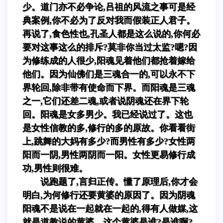
少。道门亦不必争论,吕祖的风流之事可是经
典案例,你不必为了反对我而假装正人君子。
再说了,食色性也,孔圣人都是这么说的,你何必
要对这事这么的排斥?莫非你当过太监?嗯?因
为修练成的人很少,阳魂见着他们都抢着嫁给
他们。因为仙佛们是三魂合一的,可以永不下
界轮回,除非带有使命而下界。而阳魂是三魂
之一,它们还差二魂,或者说阴魂还在界下轮
回。阳魂是女多男少。我已经说过了。这也
是女性信教的多,修行的多的原故。你看看街
上,跳舞的大妈有多少?而男性有多少?女性两
阳而一阴,男性两阴而一阳。女性更易修行成
功,男性则很难。
说跑题了,言归正传。懂了原理后,你才会
明白,为何修行还要黄婆的原因了。因为阴魂
阳魂不是说在一起就在一起的,得有人做媒,这
就是道教说的黄婆。这个黄婆是谁?是谁啊?