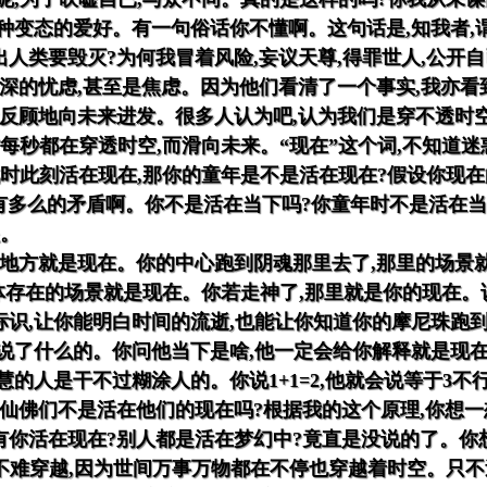
种变态的爱好。有一句俗话你不懂啊。这句话是,知我者,
人类要毁灭?为何我冒着风险,妄议天尊,得罪世人,公开
深的忧虑,甚至是焦虑。因为他们看清了一个事实,我亦
反顾地向未来进发。很多人认为吧,认为我们是穿不透时
时每秒都在穿透时空,而滑向未来。“现在”这个词,不知道
时此刻活在现在,那你的童年是不是活在现在?假设你现在
有多么的矛盾啊。你不是活在当下吗?你童年时不是活在当
眼。
地方就是现在。你的中心跑到阴魂那里去了,那里的场景
肉体存在的场景就是现在。你若走神了,那里就是你的现在。
识,让你能明白时间的流逝,也能让你知道你的摩尼珠跑
说了什么的。你问他当下是啥,他一定会给你解释就是现
的人是干不过糊涂人的。你说1+1=2,他就会说等于3不
仙佛们不是活在他们的现在吗?根据我的这个原理,你想一
有你活在现在?别人都是活在梦幻中?竟直是没说的了。你
并不难穿越,因为世间万事万物都在不停也穿越着时空。只