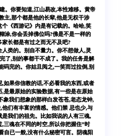
建。你要知道,江山易改,本性难移。黄帝
教主,那个都是他的长辈,他是无权干涉
这个《西游记》内是有记载的。哈哈,笑
糊涂,你会丢掉佛位吗?佛是不是一样的
多家长都是有过之而无不及吧?
全人类的。别自不量力。你不想做人,灵
没完了,别的事都干不成了。我的任务是解
能码完的。你姑且阅之,一笑而过拉倒,别
,如果你信教的话,不必看我的东西,或者
,是最原始的实验数据,有一些是在原始
不象我们想象的那样白发苍苍,老态龙钟,
他们有丰富的情感。他们禁 忌也少,与
就是我们的祖先。比如我说的人有三魂,
,三魂在不同的时空,所以你把握住”时
澡看自已一般,没有什么秘密可言。阴魂阳