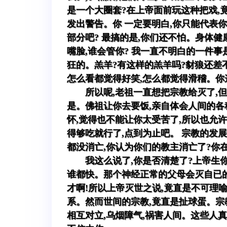
是一个大圈套?在上帝面前玩这种把戏,
发出警告。你 一定要明白,你只能代表
部分吧? 最搞的是,你们还不怕。身体健
嘴脸,谁会管你? 我一直不明白的一件
狂的。羔羊?有这样的羔羊吗?豺狼还差不
怎么看都觉得好笑,怎么都觉得滑稽。你
所以呢,老祖一直想把宗教给灭了,
是。佛祖让你去要饭,亲自体会人间的各
怀,觉得也不能让你太受苦了,所以也允
得够吃就行了,点到为止吧。 宗教的发
都没消亡,你认为你们的教主消亡了?你
我这么说了,你是否清楚了?上帝生
谁都快。那个神经正常的父母会灭自已的
才啊!所以上帝灭世之说,竟直是不可理
系。然而世间的宗教,竟直是扯球蛋。宗
相互对立,乌烟障气,祸害人间。这些人