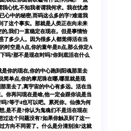
谓我心忧,不知我者谓我何求。我在忧虑
自已心中的秘密,而码这么多的字?难道我
看到了这个事实。那就是人类正在向未来
空的,我们一直稳定在现在。但是事情恰
迷惑了多少人。因为很多人都觉得活在当
的时空是A点,你的童年是B点,那么你定A
下吗?那不是现在时吗?你到底活在什么
就是你的现在,你的中心跑到阳魂那里去
说简单点,你的摩尼珠在哪,哪里就是现
到那里去了,离宇宙的中心有多远。活在当
在。你再问现在是啥,他一定会跟你说是当
行吗?等于4也可以吧。累死你。仙佛为何
想,是不是?你认为鬼魂们不是活在现在
想过这个问题没有?如果你触及到了这一
不过方向不同罢了。什么是分清别浊?这就