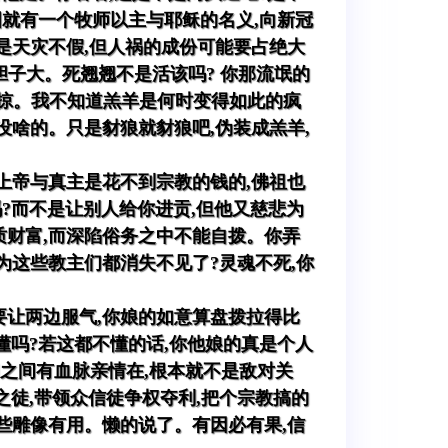
国就有一个牧师以主与耶稣的名义,向新冠
是天灾不假,但人祸的成份可能要占绝大
胆子大。死翘翘不是活该吗? 你那流氓的
杀抢掠。我不知道羔羊是何时变得如此的疯
没啥的。只是豺狼就豺狼吧,伪装成羔羊,
,上帝与真主是花不到宗教的钱的,佛祖也
?而不是让别人给你进贡,但他又慈悲为
质财富,而深陷俗务之中不能自拨。你弄
为这些教主们都消失不见了?灵魂不死,你
要让两边服气,你娘的如意算盘拨拉得比
懂吗?若这都不懂的话,你他娘的真是个人
们之间有血脉亲情在,根本就不是敌对关
之徒,带领众信徒争权夺利,把个宗教搞的
些雕像有用。懒的说了。有因必有果,信