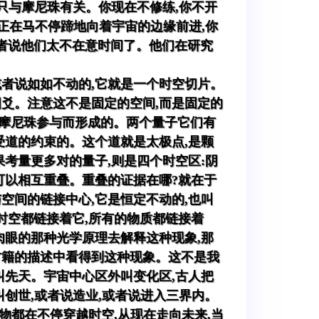
只与摩尼珠有关。你现在不修练,你不开
你正在马不停蹄地向着宇宙的边缘前进,你
或者说他们太不在意时间了。他们在研究
或者说如如不动的,它就是一个时空切片。
阳爻。注意这不是固定的空间,而是固定的
的摩尼珠参与而形成的。两个量子它们有
受道的约束的。这个道就是太极点,是颗
果考量更多对的量子,则是四个时空区:阴
可以相互重叠。重叠的证据在哪?就在于
空间的链接中心,它是恒定不动的,也叫
时空都链接着它,所有的物质都链接着
肉眼的那种光学原理去解释这种现象,那
古籍的描述中看得到这种现象。这不是我
叫先天。宇宙中心区外叫变化区,古人把
创世,或者说造业,或者说进入三界内。
物都在不停穿越时空,从现在走向未来,当