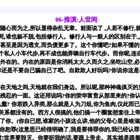
06-推演:人世间
是随心而为之,所以显得杂乱无章。前面说了 ,人若不修行
死,谁也躲不脱,包括修行人。修行人与一般人的区别在于,
,甚至是因为透支,而负债更多了。这个你懂吧?如果不懂的
个私人小车代步,再不成也能弄辆自行车代步。而你呢,连自
是外在的。内在的原因是你消耗太大,久而久之,坐吃山空,
你还是不要自已骗自已了吧。自欺欺人好玩吗?你说你这是
活在天地之间,天地就在我们身边。所以呢,那种神魂俱灭
的残忍的一面。这还用说吗?你的荣华富贵从那里来的?你认
蠢? 你若跌入异类,那么就是人为刀俎,你为鱼肉,仅此而
关系都没有的。西方人很搞的,他们搞一个圈套想套住上
罪了你。(你自已想,谁家的小孩这么讲,他的父母心里是啥滋
,请你恕罪(这意思已经很明确了,我是要得罪你的,我已经认
灭世!世界要毁灭。你要听我的话,要跟上帝走。其实就是跟