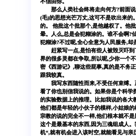
不信由你。
那么人类社会终将走向何方?前面说
(毛)的思想光芒万丈,这可不是吹出来
的。 他批这个批那个,是他越权了。他
晕。人么,总是会犯糊涂的。谁不会啊?
犯糊涂?不过呢,全心全意为人民服务,
赶紧写一点,是怕有些人被毁灭吓到
界的很多灵都在争取,所以呢,少你一个
密《西游记》,聊这些屁事,真的是不务
跟我较真。
我写东西随性而来,不受任何束缚。
看了你也别信我说的。如果你是个科学探
的实验数据上的推理。比如我说的各大教
他们都是年轻的小伙子的模样,小姑娘的
宗教的说的完全不一样,他们根本就不是
这个是最基本的东西,因为三魂组成人。
机“,就有机会进入该时空,就能看见与亲