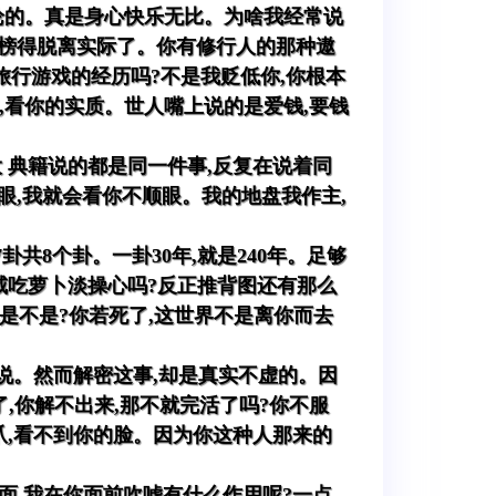
并论的。真是身心快乐无比。为啥我经常说
标榜得脱离实际了。你有修行人的那种遨
行游戏的经历吗?不是我贬低你,你根本
,看你的实质。世人嘴上说的是爱钱,要钱
 典籍说的都是同一件事,反复在说着同
眼,我就会看你不顺眼。我的地盘我作主,
共8个卦。一卦30年,就是240年。足够
咸吃萝卜淡操心吗?反正推背图还有那么
呢是不是?你若死了,这世界不是离你而去
白说。然而解密这事,却是真实不虚的。因
了,你解不出来,那不就完活了吗?你不服
爪,看不到你的脸。因为你这种人那来的
面,我在你面前吹嘘有什么作用呢?一点