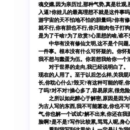
魂交媾,因为亲历过,那种气势,真是壮
入逼?你娃儿的最高理想不就是这件事吗
游宇宙的天不怕地不怕的胆量吗?你有修
就不行,你有胆也不行,你只能肉包子打狗
是为了干啥?为了欣赏?心里想的啥,谁不
中华有没有修仙文明,这不是个问题
一件事。根本没有什么可怀疑的。你怀疑
我不想与蠢蛋为伍。你若想我给你一个清
对于世界的走向,我已经说明白了。《
现在的人用了。至于以后怎么样,关我屁
长,你耽心什么?毁灭?有这种可能的呀,
了吗?对不对?操心多了,容易尿床,很危
之所以如此醉心于解密,原因是因为
为古人写的东西,我不可能篡改,你也不可
气,你也解一个试试?解不出来,你还在
脸啊?是不是?写作比较累,骂骂人呢,身
看到我写到这里的人,一定是认为我