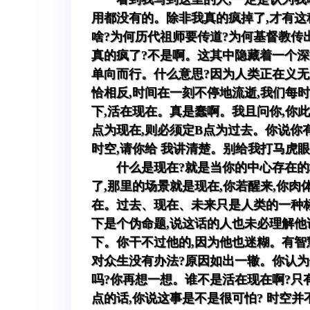
用都没有的。除非我真的疯掉了,才有这
啥?为何历代祖师要传道?为何基督教传出
真的疯了?不是啊。这其中隐藏着一个深
单向而行。什么意思?因为人类正在义无
恰相反,时间在一刻不停地流逝,我们每
下,活在现在。真是蠢啊。我且问你,你此
点为现在,则必须定B点为过去。你说你
时空,请你给 我讲清楚。别给我打马虎
什么是现在?就是当你的中心存在的
了,那里的场景就是现在,你若醒来,你
在。过去、现在、未来只是人类的一种标
下是个伪命题,说这话的人也未必理解他
下。你干不过他的,因为他也迷糊。有智慧
对众生没有办法?原因如出一辙。你认为
吗?你再想一想。谁不是活在现在啊?只
点的话,你说这事是不是很可怕? 时空