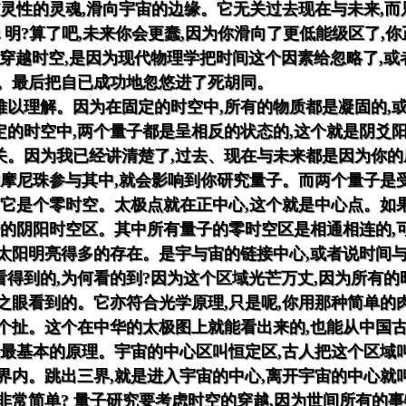
有灵性的灵魂,滑向宇宙的边缘。它无关过去现在与未来,而
 明?算了吧,未来你会更蠢,因为你滑向了更低能级区了,
穿越时空,是因为现代物理学把时间这个因素给忽略了,
间。最后把自已成功地忽悠进了死胡同。
以理解。因为在固定的时空中,所有的物质都是凝固的,
的时空中,两个量子都是呈相反的状态的,这个就是阴爻
关。因为我已经讲清楚了,过去、现在与未来都是因为你
的摩尼珠参与其中,就会影响到你研究量子。而两个量子是
,它是个零时空。太极点就在正中心,这个就是中心点。如
错的阴阳时空区。其中所有量子的零时空区是相通相连的,
太阳明亮得多的存在。是宇与宙的链接中心,或者说时间与
得到的,为何看的到?因为这个区域光芒万丈,因为所有的
之眼看到的。它亦符合光学原理,只是呢,你用那种简单的
是个扯。这个在中华的太极图上就能看出来的,也能从中国
是最基本的原理。宇宙的中心区叫恒定区,古人把这个区域
界内。跳出三界,就是进入宇宙的中心,离开宇宙的中心就叫
非常简单? 量子研究要考虑时空的穿越,因为世间所有的事