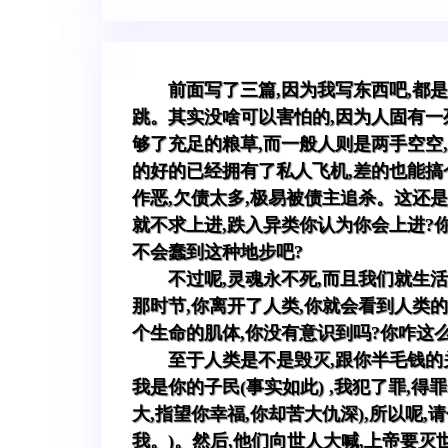
前面写了三篇,因为我写东西吧,都
跳。其实没啥可以害怕的,因为人固有一
够了充足的粮草,而一般人则是两手空空
的好的已经拥有了私人飞机,差的也能搞
作恶,欠债太多,极易被债主追杀。这还
就不求上进,跌入异类你认为你会上进?
不会蠢到这种地步吧?
不过呢,灵魂永不死,而且我们就生
那时节,你离开了人类,你就会看到人类
个生命的肌体,你没有意识到吗?你咋这么
至于人类是不是毁灭,跟你半毛钱的
我是你的子民(事实如此) ,我犯了罪,得
大,指望你幸福,你却苦大仇深),所以呢
我。)。然后,他们向世人大喊,上帝要