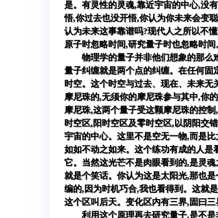
是。有灵性的灵魂,靠近宇宙的中心,没
悟,你过去也没开悟,你认为你未来会变聪
认为未来这事靠谱吗?现代人之所以不懂
原子时忽略时间,研究量子时也忽略时
物理学的量子并非他们想象的那么难
量子纠缠就是两个点的纠缠。在任何固定
时空。这个时空与过去、现在、未来无
摩尼珠的,无须你的摩尼珠参与其中,你
摩尼珠,这两个量子受这颗摩尼珠的控制
时空区,阳时空区及零时空区,以阴阳交
宇宙的中心。这里不是空无一物,而是比
如如不动之如来。这个练功有成的人是看
它。当然这光芒不是肉眼看到的,是灵魂
就是个笑话。你认为这是太阳光,那也
编的,因为时机巧合,我也看得到。这就
这个区叫后天。变化区内有三界,固曰三
利用这个原理再去研究量子,是不是