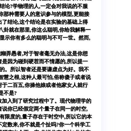
结论?学物理的人,一定会对我说的不服
你那种需要人的意识参与的模型,更能接
出了结论,这个结论是在实验的基础上得
八卦就在那里,你这么聪明,你给我解释一
来显示你有多么的聪明与不可一世。然而,
糊弄愚者,对于智者毫无办法,这是你想
者是因为碰到硬茬而不情愿的,所以提一
脸的。所以智者还是要谦虚点为好。我不
智慧之根,这种人最可怕,俗称傻子或者说
对于二百五,你操他娘或者他家女人就行
是不是?
数加入到了研究过程中了。现代物理学的
者说你已经假定两个量子在同一的时空,
有限度的,量子存在于时空中,所以它的本
不定数来,你不就是个扯吗?你一个科学工