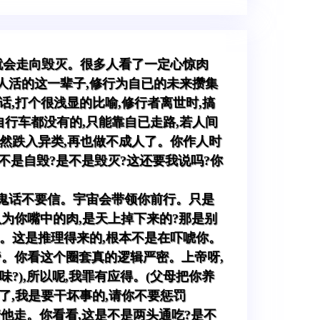
,就会走向毁灭。很多人看了一定心惊肉
人活的这一辈子,修行为自已的未来攒集
话,打个很浅显的比喻,修行者离世时,搞
行车都没有的,只能靠自已走路,若人间
必然跌入异类,再也做不成人了。你作人时
不是自毁?是不是毁灭?这还要我说吗?你
的鬼话不要信。宇宙会带领你前行。只是
为你嘴中的肉,是天上掉下来的?那是别
已。这是推理得来的,根本不是在吓唬你。
帝。你看这个圈套真的逻辑严密。上帝呀,
味?),所以呢,我罪有应得。(父母把你养
罪了,我是要干坏事的,请你不要惩罚
着他走。你看看,这是不是两头通吃?是不