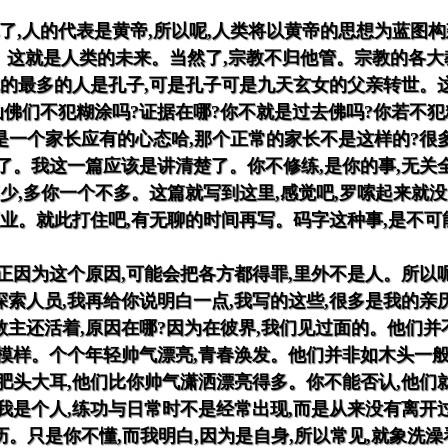
了,人的代表是黄帝,所以呢,人类将以黄帝的思想为蓝图构
的。这就是人类的未来。当然了,宗教不归他管。宗教的各大
批的最多的人是孔子,可是孔子可是九天玄女的父亲转世。
仙佛们不犯糊涂吗?证据在哪?你不就是过去佛吗?你若不犯
却是一个家长应有的心态哈,那个正常的家长不是这样的?很
了。我这一篇应该是讲清楚了。你不修练,是你的事,无关
不少,多你一个不多。这篇就写到这里,感觉吧,罗嗦起来就
正业。就此打住吧,有无聊的时间再写。码字这种事,是不可
正因为这个原因,可能会把各方都得罪,里外不是人。所以呢
索人员,我再给你说明白一点,我写的这些,很多是我的亲历
主还活着,原因在哪?因为在彼界,我们见过面的。他们并
模样。个个年轻帅气漂亮,青春涣发。他们并非如木头一般,
肥头大耳,他们比你帅气潇洒漂亮得多。你不能否认,他们
我是个人,练功与日常时不是经常出现,而是从来没有离开过
历。只是你不懂,而我明白,因为是自身,所以常见,就象洗