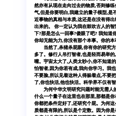
然亦有从现在走向过去的物质,否则修练
气,但是你要明白,我建立的量子模型,
近事物的真相与本质,这还是在没有得出
出来的。 你一定认为我在鼓吹古人的智
下?那是怎么一回事?傻眼了吧? 我知
你却无能为力,你没有那个本事。你的本
当然了,杀猪杀屁眼,你有你的研究
多了。修行人吊打智者,也是轻而易举的
嘴。宇宙太大了,人类太眇小,你不知道
怕智者,因为你若有成,我向你学习。我
不要脸,所以见着这种人得躲着点,不要
了,你也快活,他也快活。科学界不仅有
为何中华文明研究问题时能无需人
什么一个量子在这里也在那里,那都是你
你都把条件定好了,还研究个屁。为何这
质都是有限的,所以是个定数。因为你是