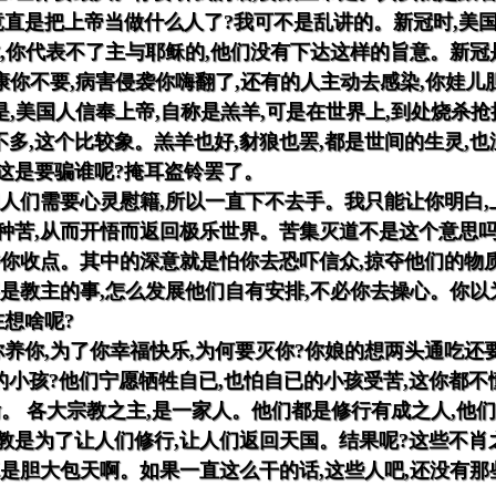
竟直是把上帝当做什么人了?我可不是乱讲的。新冠时,美
你,你代表不了主与耶稣的,他们没有下达这样的旨意。新冠
康你不要,病害侵袭你嗨翻了,还有的人主动去感染,你娃儿
事是,美国人信奉上帝,自称是羔羊,可是在世界上,到处烧
多,这个比较象。羔羊也好,豺狼也罢,都是世间的生灵,也
这是要骗谁呢?掩耳盗铃罢了。
但人们需要心灵慰籍,所以一直下不去手。我只能让你明白
种苦,从而开悟而返回极乐世界。苦集灭道不是这个意思吗
许你收点。其中的深意就是怕你去恐吓信众,掠夺他们的物
展是教主的事,怎么发展他们自有安排,不必你去操心。你以
在想啥呢?
你养你,为了你幸福快乐,为何要灭你?你娘的想两头通吃还
小孩?他们宁愿牺牲自已,也怕自已的小孩受苦,这你都不
喻。 各大宗教之主,是一家人。他们都是修行有成之人,他
教是为了让人们修行,让人们返回天国。结果呢?这些不肖
真是胆大包天啊。如果一直这么干的话,这些人吧,还没有那