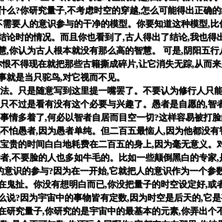
什么?你研究量子,不考虑时空的穿越,怎么可能得出正确的
是不需要人的意识参与的干净的模型。你要知道这种模型,比
结论时的情况。而且你也看到了,古人得出了结论,我也得
慧,你认为古人根本就没有那么高的智慧。 可是,阴阳五行
道你恨不得现在就把那些古籍撕成碎片,让它消失无踪,从而
事就是当只驼鸟,对它视而不见。
方法。只是随意写到这里提一嘴罢了。不要认为修行人只能
,只不过是看有没有这个必要与兴趣了。愚者是自愿的,智
的事情多着了,何必以智者自居而目空一切?这样容易被打
也不怕愚者,因为愚者单纯。但二百五最恼人,因为他都没有
把宝贵的时间白白地耗费在二百五的身上,因为毫无意义。
智者,不要脸的人也多如牛毛的。比如一些颠倒黑白的专家,
的意识的参与?因为在一开始,它就把人的意识作为一个参
在鬼扯。你没有想明白而已,你没把量子的时空设定好,或
么说?因为宇宙中的事物皆有定数,因为时空是后天的,它是
在研究量子,你研究的是宇宙中的最基本的元素,你弄出个