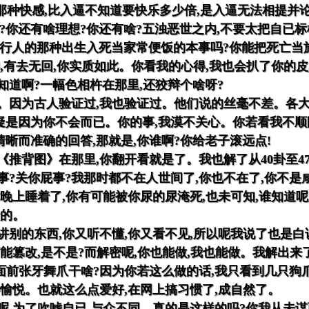
观,那种快感,比入逼不知道要快乐多少倍,是入逼无法相提
?你还有啥理想?你还有啥?五浊恶世之内,不要太把自已
行人的那种出生入死当家常便饭的本事吗?你能把死亡当旅
,有去无回,你实质如此。你看我的心得,我也会扒了你的皮
知道啊?一幅色相杵在那里,还狡辩个啥呀?
。因为古人验证过,我也验证过。他们说的丝毫不差。各大
是因为你不会而已。你的事,我漠不关心。你若看我不顺
晰而准确的回答,那就是,你谁啊?你给老子滚远点!
推背图》在那里,你翻开看就是了。我也解了从40卦至47卦
事?关你屁事?我那时都不在人世间了,你也不在了,你不是
你晚上睡着了,你有可能被你尿的尿淹死,也未可知,谁知道
险的。
讲别的东西,你又听不懂,你又看不见,所以呢我说了也是
能篡改,是不是?而解密呢,你也能做,我也能做。我解出来
我面前张牙舞爪干啥?因为你若这么做的话,我只看到几只狗
心愉悦。也就这么点爱好,在网上搞习惯了,成自然了。
呢,为了吹嘘自已,与众不同。真的是这样的吗?你我从未谋