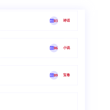
03
诗话
06
小说
09
宝卷