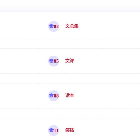
02
文总集
05
文评
08
话本
11
笑话