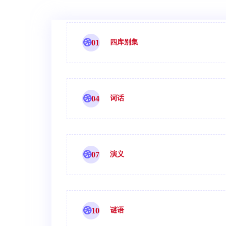
01
四库别集
04
词话
07
演义
10
谜语